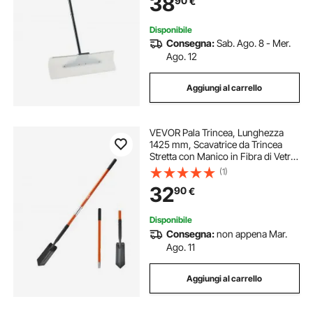
38
90
€
della Neve per Vialetti, Giardino
Disponibile
Consegna:
Sab. Ago. 8 - Mer.
Ago. 12
Aggiungi al carrello
VEVOR Pala Trincea, Lunghezza
1425 mm, Scavatrice da Trincea
Stretta con Manico in Fibra di Vetro
e Impugnatura Antiscivolo, per
(1)
Giardinaggio, Edilizia, Scavi e
32
90
€
Rimozione della Neve
Disponibile
Consegna:
non appena Mar.
Ago. 11
Aggiungi al carrello