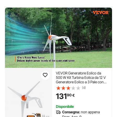
VEVOR Generatore Eolico da
500 W Kit Turbina Eolica da 12 V
Generatore Eolico a 3 Pale con
Anemometro, Controllo MPPT e
(4)
Direzione Sopravvento
131
90
€
Regolabile, Adatto per Casa,
Fattoria, Camper, Barche
Disponibile
Consegna:
non appena
Dom. Ago. 9