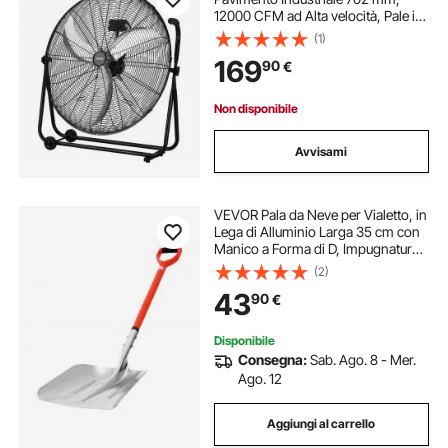
12000 CFM ad Alta velocità, Pale in
Alluminio Resistenti, 3 Velocità,
(1)
Inclinazione Regolabile a 360°, per
169
90
€
Garage, Officina e Magazzino
Non disponibile
Avvisami
VEVOR Pala da Neve per Vialetto, in
Lega di Alluminio Larga 35 cm con
Manico a Forma di D, Impugnatura
Antiscivolo, Strumento Leggero per
(2)
la Rimozione per Giardino,
43
90
€
Campeggio all'Aperto
Disponibile
Consegna:
Sab. Ago. 8 - Mer.
Ago. 12
Aggiungi al carrello