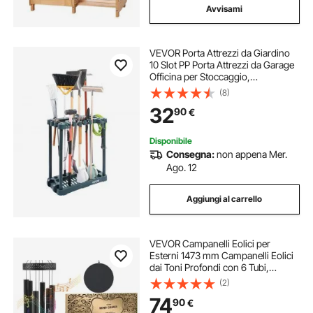
Avvisami
VEVOR Porta Attrezzi da Giardino
10 Slot PP Porta Attrezzi da Garage
Officina per Stoccaggio,
Organizzazione, Capannone per
(8)
Esterni Angolo per Riporre Attrezzi,
32
90
€
Rastrelli, Scope, Pale a Manico
Lungo
Disponibile
Consegna:
non appena Mer.
Ago. 12
Aggiungi al carrello
VEVOR Campanelli Eolici per
Esterni 1473 mm Campanelli Eolici
dai Toni Profondi con 6 Tubi,
Campanelli Eolici Commemorativi
(2)
per Anniversario, Decorazioni per
74
90
€
Patio, Portico, Giardino e Cortile,