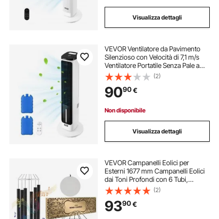
Visualizza dettagli
VEVOR Ventilatore da Pavimento
Silenzioso con Velocità di 7,1 m/s
Ventilatore Portatile Senza Pale a
70° per Interni con 9 Velocità, 4
(2)
Modalità, con Telecomando per
90
90
€
Camera da Letto, Ufficio, Casa
Non disponibile
Visualizza dettagli
VEVOR Campanelli Eolici per
Esterni 1677 mm Campanelli Eolici
dai Toni Profondi con 6 Tubi,
Campanelli Eolici Commemorativi
(2)
per Anniversario, Decorazioni per
93
90
€
Patio, Portico, Giardino e Cortile,
Nero