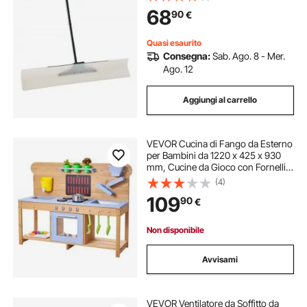
Strumento Portatile per Rimozione
68
90
€
della Neve per Vialetti, Giardino
Quasi esaurito
Consegna:
Sab. Ago. 8 - Mer.
Ago. 12
Aggiungi al carrello
VEVOR Cucina di Fango da Esterno
per Bambini da 1220 x 425 x 930
mm, Cucine da Gioco con Fornelli,
Ganci, Doppi Lavelli, Pale da
(4)
Piantagione, Spatole, Pentole e
109
90
€
Accessori, Giochi con Acqua e
Sabbia
Non disponibile
Avvisami
VEVOR Ventilatore da Soffitto da