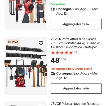
Disponibile
Consegna:
Sab. Ago. 8 - Mer.
Ago. 12
Aggiungi al carrello
VEVOR Porta Attrezzi da Garage
Nuovo
251,5 cm Portata 544 kg 6 Binari e
16 Ganci, Supporto da Parete per
Attrezzi da Giardino, Ganci
(1)
Regolabili, Organizzatore per Pale,
48
99
€
Rastrelli, Tagliasiepi e Soffiatori
Rimangono solo 1, Ordina subito
Consegna:
Sab. Ago. 8 - Mer.
Ago. 12
Aggiungi al carrello
VEVOR Pala da Neve con Ruote da