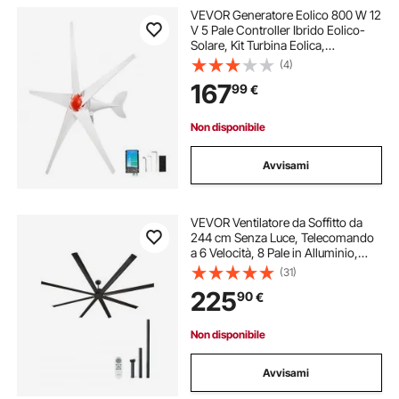
VEVOR Generatore Eolico 800 W 12
V 5 Pale Controller Ibrido Eolico-
Solare, Kit Turbina Eolica,
Generatore AC Trifase a Magneti
(4)
Permanenti, per Camper, Barca e
167
99
€
Fattoria, Palo di Montaggio Non
Incluso
Non disponibile
Avvisami
VEVOR Ventilatore da Soffitto da
244 cm Senza Luce, Telecomando
a 6 Velocità, 8 Pale in Alluminio,
Motore DC Reversibile, Moderno
(31)
Ventilatore a Filo Basso per
225
90
€
Soggiorno, Patio Nero
Non disponibile
Avvisami