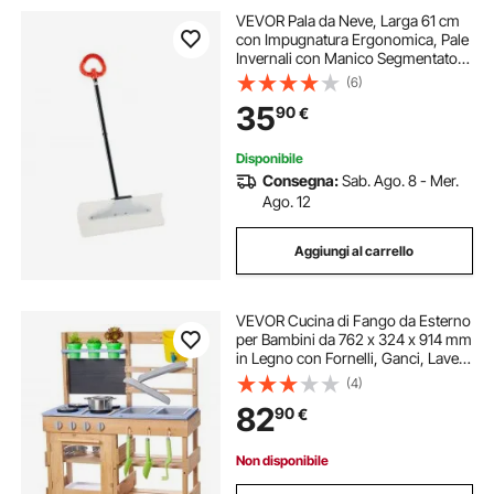
VEVOR Pala da Neve, Larga 61 cm
con Impugnatura Ergonomica, Pale
Invernali con Manico Segmentato,
Lama Plastica HDPE, Strumento
(6)
Portatile per Rimozione della Neve
35
90
€
per Vialetti, Giardino, Campeggio
Disponibile
Consegna:
Sab. Ago. 8 - Mer.
Ago. 12
Aggiungi al carrello
VEVOR Cucina di Fango da Esterno
per Bambini da 762 x 324 x 914 mm
in Legno con Fornelli, Ganci, Lavelli,
Pale da Piantagione, Spatole,
(4)
Manici, Pentole e Accessori, Giochi
82
90
€
con Acqua e Sabbia
Non disponibile