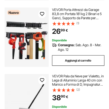
VEVOR Porta Attrezzi da Garage
Nuovo
83,8 cm Portata 181 kg 2 Binari e 5
Ganci, Supporto da Parete per
Attrezzi da Giardino, Organizzatore
(1)
con Ganci Regolabili, per Pale,
26
99
€
Rastrelli e Casette da Giardino
Disponibile
Consegna:
Sab. Ago. 8 - Mer.
Ago. 12
Aggiungi al carrello
VEVOR Pala da Neve per Vialetto, in
Lega di Alluminio Larga 40 cm con
Manico a Forma di D, Impugnatura
Antiscivolo, Strumento Leggero per
(2)
la Rimozione per Giardino,
38
90
€
Campeggio all'Aperto
Disponibile