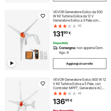
VEVOR Generatore Eolico da 500
W Kit Turbina Eolica da 12 V
Generatore Eolico a 3 Pale con
Anemometro, Controllo MPPT e
(4)
Direzione Sopravvento Regolabile,
131
90
€
Adatto per Casa, Fattoria, Camper,
Barche
Disponibile
Consegna:
non appena Dom.
Ago. 9
Aggiungi al carrello
VEVOR Generatore Eolico 800 W 12
V Kit Turbina Eolica a 5 Pale, con
Controller MPPT, Generatore AC
Trifase a Magneti Permanenti, per
(4)
Camper, Barca, Casa e Fattoria,
136
99
€
Palo di Montaggio Non Incluso
Non disponibile