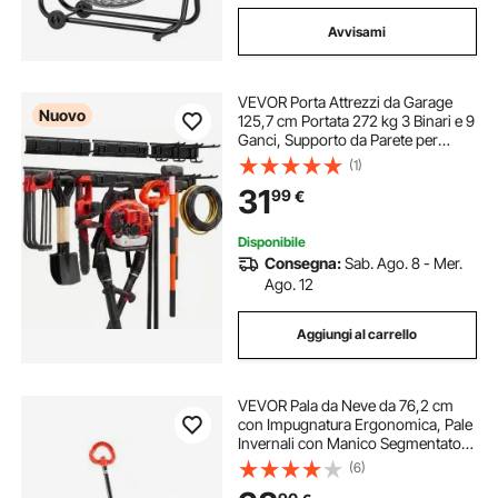
Avvisami
VEVOR Porta Attrezzi da Garage
Nuovo
125,7 cm Portata 272 kg 3 Binari e 9
Ganci, Supporto da Parete per
Attrezzi da Giardino, Organizzatore
(1)
con Ganci Regolabili, per Pale,
31
99
€
Rastrelli e Casette da Giardino
Disponibile
Consegna:
Sab. Ago. 8 - Mer.
Ago. 12
Aggiungi al carrello
VEVOR Pala da Neve da 76,2 cm
con Impugnatura Ergonomica, Pale
Invernali con Manico Segmentato,
Striscia con Bordo in Metallo,
(6)
Strumento Portatile per Rimozione