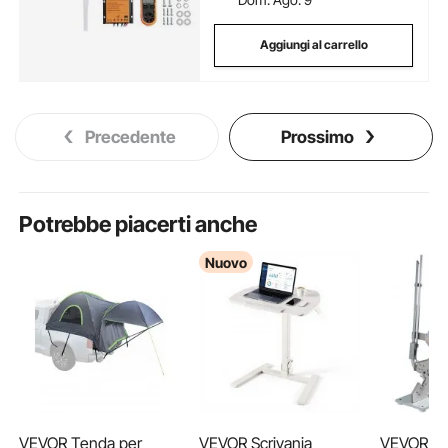
Aggiungi al carrello
Precedente
Prossimo
Potrebbe piacerti anche
Nuovo
VEVOR Tenda per
VEVOR Scrivania
VEVOR Ma