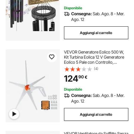
Nero
Disponibile
Consegna:
Sab. Ago. 8 - Mer.
Ago. 12
Aggiungi al carrello
VEVOR Generatore Eolico 500 W,
Kit Turbina Eolica 12 V Generatore
Eolico 5 Pale con Controllo,
Direzione Regolabile Velocità del
(4)
Vento Iniziale 2,5 m/s Adatto per
124
90
€
Casa Fattoria Camper Barche
Disponibile
Consegna:
Sab. Ago. 8 - Mer.
Ago. 12
Aggiungi al carrello
VEVOR Ventilatore da Soffitto Senza