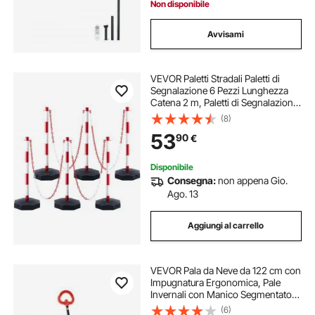
Non disponibile
Avvisami
VEVOR Paletti Stradali Paletti di
Segnalazione 6 Pezzi Lunghezza
Catena 2 m, Paletti di Segnalazione
per Marciapiedi, Set di Paletti
(8)
Barriera Stradale Rossi Bianchi Base
53
90
€
Riempibile con Acqua Sabbia
Disponibile
Consegna:
non appena Gio.
Ago. 13
Aggiungi al carrello
VEVOR Pala da Neve da 122 cm con
Impugnatura Ergonomica, Pale
Invernali con Manico Segmentato,
Striscia con Bordo in Metallo,
(6)