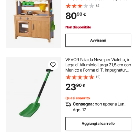
Esterno con Cucchiai, Lavello,
(4)
Vasca, Tettuccio Parasole, Pale,
80
90
€
Pentole e Accessori, per Prato
Non disponibile
Avvisami
VEVOR Pala da Neve per Vialetto, in
Lega di Alluminio Larga 21,5 cm con
Manico a Forma di T, Impugnatura
Antiscivolo, Strumento Leggero per
(2)
la Rimozione per Giardino,
23
90
€
Campeggio all'Aperto
Quasi esaurito
Consegna:
non appena Lun.
Ago. 17
Aggiungi al carrello