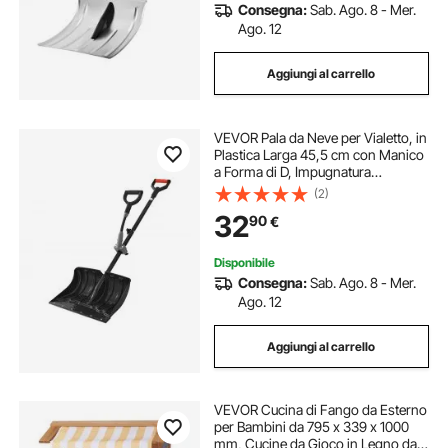
Consegna:
Sab. Ago. 8 - Mer.
Ago. 12
Aggiungi al carrello
VEVOR Pala da Neve per Vialetto, in
Plastica Larga 45,5 cm con Manico
a Forma di D, Impugnatura
Antiscivolo, Strumento Leggero per
(2)
la Rimozione per Giardino,
32
90
€
Campeggio all'Aperto
Disponibile
Consegna:
Sab. Ago. 8 - Mer.
Ago. 12
Aggiungi al carrello
VEVOR Cucina di Fango da Esterno
per Bambini da 795 x 339 x 1000
mm, Cucine da Gioco in Legno da