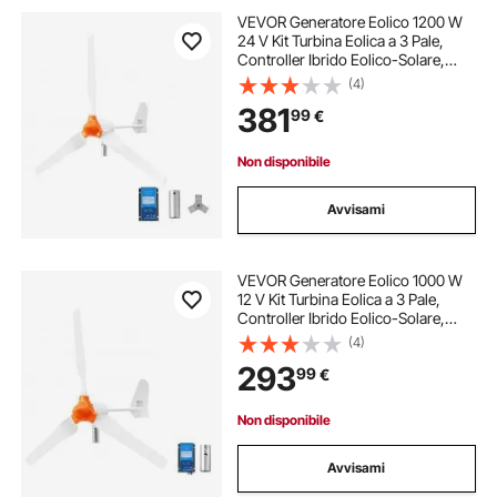
VEVOR Generatore Eolico 1200 W
24 V Kit Turbina Eolica a 3 Pale,
Controller Ibrido Eolico-Solare,
Generatore AC Trifase a Magneti
(4)
Permanenti, per Camper, Barca e
381
99
€
Casa, Palo di Montaggio Non
Incluso
Non disponibile
Avvisami
VEVOR Generatore Eolico 1000 W
12 V Kit Turbina Eolica a 3 Pale,
Controller Ibrido Eolico-Solare,
Generatore AC Trifase a Magneti
(4)
Permanenti, per Camper, Barca e
293
99
€
Casa, Palo di Montaggio Non
Incluso
Non disponibile
Avvisami