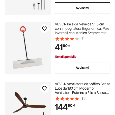
Avvisami
VEVOR Pala da Neve da 91,5 cm
con Impugnatura Ergonomica, Pale
Invernali con Manico Segmentato,
Striscia con Bordo in Metallo,
(6)
Strumento Portatile per Rimozione
41
90
€
della Neve per Vialetti, Giardino
Non disponibile
Avvisami
VEVOR Ventilatore da Soffitto Senza
Luce da 180 cm Moderno
Ventilatore Esterno a Filo a Basso
Profilo, Telecomando a 6 Velocità, 3
(31)
Pale in Legno, Motore CC
144
90
€
Reversibile, per Soggiorno e Patio,
Noce