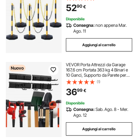
di Paletti Barriera Stradale Gialli Neri
52
90
€
Base Riempibile con Acqua Sabbia
Disponibile
Consegna:
non appena Mar.
Ago. 11
Aggiungi al carrello
VEVOR Porta Attrezzi da Garage
Nuovo
167,6 cm Portata 363 kg 4 Binari e
10 Ganci, Supporto da Parete per
Attrezzi da Giardino, Organizzatore
(1)
con Ganci Regolabili, per Pale,
36
99
€
Rastrelli e Casette da Giardino
Disponibile
Consegna:
Sab. Ago. 8 - Mer.
Ago. 12
Aggiungi al carrello