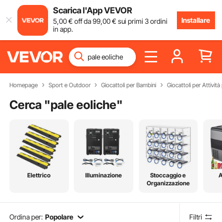
Scarica l'App VEVOR
Installare
5
,00
€
off da
99
,00
€
sui primi 3 ordini
in app.
Homepage
Sport e Outdoor
Giocattoli per Bambini
Giocattoli per Attivit
Cerca "
pale eoliche
"
Elettrico
Illuminazione
Stoccaggio e
A
Organizzazione
Ordina per:
Popolare
Filtri