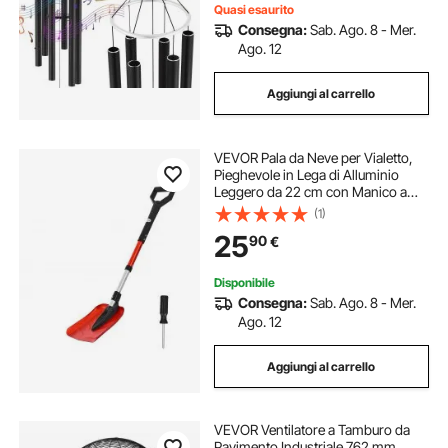
Quasi esaurito
Consegna:
Sab. Ago. 8 - Mer.
Ago. 12
Aggiungi al carrello
VEVOR Pala da Neve per Vialetto,
Pieghevole in Lega di Alluminio
Leggero da 22 cm con Manico a
Forma di D, Regolabile 910-1020
(1)
mm, Riduce gli Sforzi alla Schiena
25
90
€
per Giardino, Auto, Campeggio
Disponibile
Consegna:
Sab. Ago. 8 - Mer.
Ago. 12
Aggiungi al carrello
VEVOR Ventilatore a Tamburo da
Pavimento Industriale 762 mm,