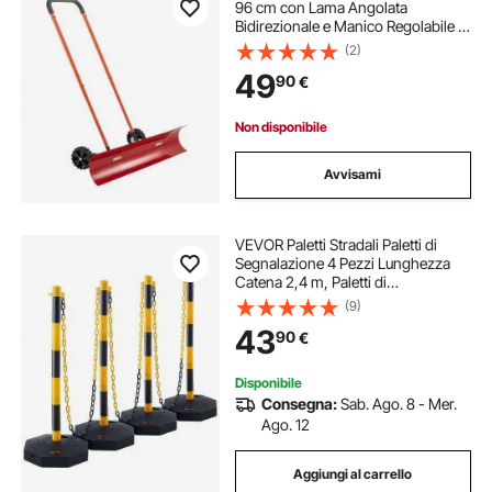
96 cm con Lama Angolata
Bidirezionale e Manico Regolabile a
90 Gradi, Pale Invernali in Plastica
(2)
Resistente, Strumento Portatile per
49
90
€
Rimozione della Neve per Vialetti
Non disponibile
Avvisami
VEVOR Paletti Stradali Paletti di
Segnalazione 4 Pezzi Lunghezza
Catena 2,4 m, Paletti di
Segnalazione per Marciapiedi, Set
(9)
di Paletti Barriera Stradale Gialli Neri
43
90
€
Base Riempibile con Acqua Sabbia
Disponibile
Consegna:
Sab. Ago. 8 - Mer.
Ago. 12
Aggiungi al carrello