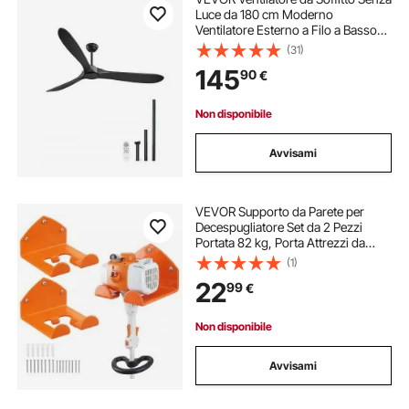
Luce da 180 cm Moderno
Ventilatore Esterno a Filo a Basso
Profilo, Telecomando a 6 Velocità, 3
(31)
Pale in Legno, Motore CC
145
90
€
Reversibile, per Soggiorno e Patio,
Nero
Non disponibile
Avvisami
VEVOR Supporto da Parete per
Decespugliatore Set da 2 Pezzi
Portata 82 kg, Porta Attrezzi da
Giardino in Acciaio, Supporto per
(1)
Tagliabordi, Tagliasiepi, Soffiatori,
22
99
€
Pale e Altri Attrezzi, Arancione
Non disponibile
Avvisami