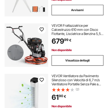
Avvisami
VEVOR Frattazzatrice per
Calcestruzzo 610 mm con Disco
Flottante, Lisciatrice a Benzina 5,5
HP, 4 Pale, Inclinazione Regolabile,
679
99
€
Elicottero per Finitura di Pavimenti
in Calcestruzzo, Ponti e Cantieri
Non disponibile
Visualizza dettagli
VEVOR Ventilatore da Pavimento
Silenzioso con Velocità di 6,7 m/s
Ventilatore Portatile Senza Pale a
70° per Interni con 3 Velocità, 4
(2)
Modalità, con Telecomando per
61
90
€
Camera da Letto, Ufficio, Casa
Non disponibile