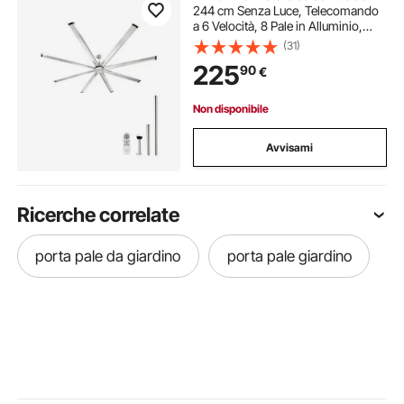
244 cm Senza Luce, Telecomando
a 6 Velocità, 8 Pale in Alluminio,
Motore DC Reversibile, Moderno
(31)
Ventilatore a Filo per Soggiorno,
225
90
€
Patio, Nichel Spazzolato
Non disponibile
Avvisami
Ricerche correlate
porta pale da giardino
porta pale giardino