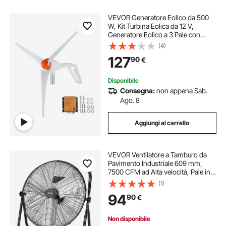
VEVOR Generatore Eolico da 500
W, Kit Turbina Eolica da 12 V,
Generatore Eolico a 3 Pale con
Controller MPPT, Direzione
(4)
Sopravvento Regolabile e Velocità
127
90
€
del Vento Iniziale di 2,5 m/s, per
Esterno
Disponibile
Consegna:
non appena Sab.
Ago. 8
Aggiungi al carrello
VEVOR Ventilatore a Tamburo da
Pavimento Industriale 609 mm,
7500 CFM ad Alta velocità, Pale in
Alluminio Resistenti, 3 Velocità,
(1)
Inclinazione Regolabile a 360°, per
94
90
€
Garage, Officina e Magazzino, Nero
Non disponibile