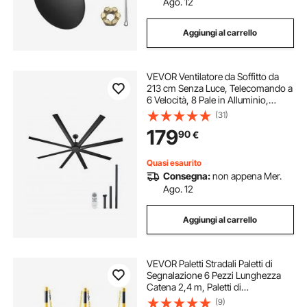
Ago. 12
Aggiungi al carrello
VEVOR Ventilatore da Soffitto da
213 cm Senza Luce, Telecomando a
6 Velocità, 8 Pale in Alluminio,
Motore DC Reversibile, Moderno
(31)
Ventilatore a Filo Basso per
179
90
€
Soggiorno, Patio Nero
Quasi esaurito
Consegna:
non appena Mer.
Ago. 12
Aggiungi al carrello
VEVOR Paletti Stradali Paletti di
Segnalazione 6 Pezzi Lunghezza
Catena 2,4 m, Paletti di
Segnalazione per Marciapiedi, Set
(9)