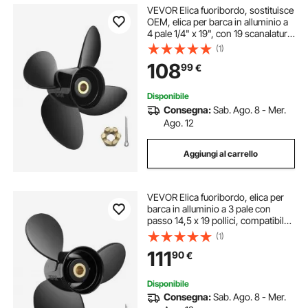
VEVOR Elica fuoribordo, sostituisce
OEM, elica per barca in alluminio a
4 pale 1/4" x 19", con 19 scanalature
dei denti, accessori per barche elica
(1)
di ricambio
108
99
€
Disponibile
Consegna:
Sab. Ago. 8 - Mer.
Ago. 12
Aggiungi al carrello
VEVOR Elica fuoribordo, elica per
barca in alluminio a 3 pale con
passo 14,5 x 19 pollici, compatibile
con Volvo Penta SX Drive tutti i
(1)
modelli, con 19 scanalature dei
111
90
€
denti
Disponibile
Consegna:
Sab. Ago. 8 - Mer.