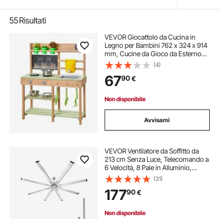
55
Risultati
VEVOR Giocattolo da Cucina in
Legno per Bambini 762 x 324 x 914
mm, Cucine da Gioco da Esterno
con Fornelli, Serbatoio, Lavello,
(4)
Pale da Piantagione, Scatola,
67
90
€
Pentole e Accessori, per la Casa,
Prato
Non disponibile
Avvisami
VEVOR Ventilatore da Soffitto da
213 cm Senza Luce, Telecomando a
6 Velocità, 8 Pale in Alluminio,
Motore DC Reversibile, Moderno
(31)
Ventilatore a Filo per Soggiorno,
177
90
€
Patio, Nichel Spazzolato
Non disponibile