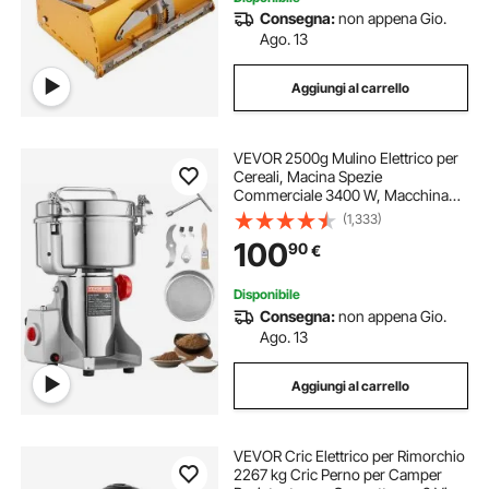
Consegna:
non appena Gio.
Ago. 13
Aggiungi al carrello
VEVOR 2500g Mulino Elettrico per
Cereali, Macina Spezie
Commerciale 3400 W, Macchina
per Polverizzazione in Acciaio
(1,333)
Inossidabile, per Cereali Secchi,
100
90
€
Spezie, Caffè, Mais, Pepe, Tipo
Oscillante
Disponibile
Consegna:
non appena Gio.
Ago. 13
Aggiungi al carrello
VEVOR Cric Elettrico per Rimorchio
2267 kg Cric Perno per Camper