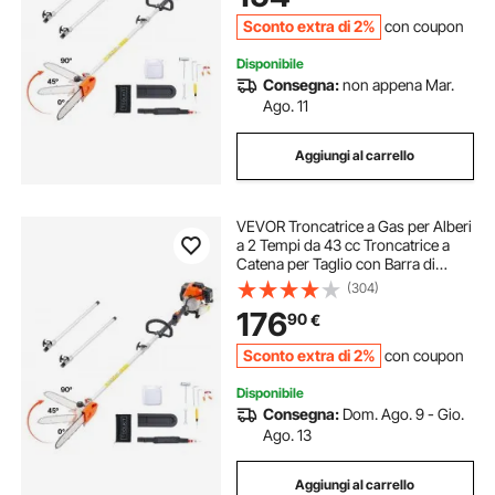
Sconto extra di 2%
con coupon
Disponibile
Consegna:
non appena Mar.
Ago. 11
Aggiungi al carrello
VEVOR Troncatrice a Gas per Alberi
a 2 Tempi da 43 cc Troncatrice a
Catena per Taglio con Barra di
Taglio da 25,4 cm Tagliasiepi a
(304)
Batteria con Testa Girevole,
176
90
€
Estensibile da 2,16 m a 3,66 m
Sconto extra di 2%
con coupon
Disponibile
Consegna:
Dom. Ago. 9 - Gio.
Ago. 13
Aggiungi al carrello