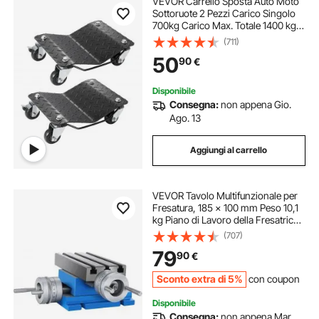
VEVOR Carrello Sposta Auto Moto
Sottoruote 2 Pezzi Carico Singolo
700kg Carico Max. Totale 1400 kg,
Pedana Carrello Sposta Auto Ausilio
(711)
di Manovra Posizionatore per
50
90
€
Veicoli Ruote Adattabile 0-30,5 cm
Disponibile
Consegna:
non appena Gio.
Ago. 13
Aggiungi al carrello
VEVOR Tavolo Multifunzionale per
Fresatura, 185 × 100 mm Peso 10,1
kg Piano di Lavoro della Fresatrice
per Tutti I Tipi di Posizionamento,
(707)
Fresatura, Foratura, Visualizzazione
79
90
€
Ottica e Messa in Scena
Sconto extra di 5%
con coupon
Disponibile
Consegna:
non appena Mar.