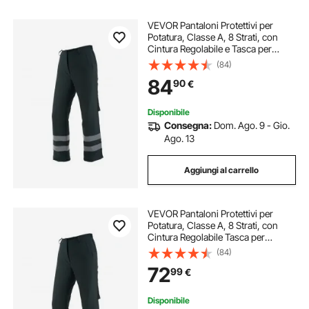
VEVOR Pantaloni Protettivi per
Potatura, Classe A, 8 Strati, con
Cintura Regolabile e Tasca per
Attrezzi, Equipaggiamento di
(84)
Sicurezza Potatura per Boscaioli e
84
90
€
Lavoratori, Taglia Piccola
Disponibile
Consegna:
Dom. Ago. 9 - Gio.
Ago. 13
Aggiungi al carrello
VEVOR Pantaloni Protettivi per
Potatura, Classe A, 8 Strati, con
Cintura Regolabile Tasca per
Attrezzi, Equipaggiamento
(84)
Sicurezza per Potatura per Boscaioli
72
99
€
e Lavoratori Forestali, Taglia M
Disponibile