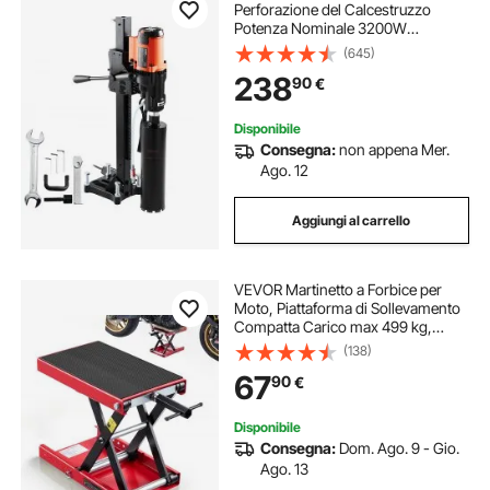
Perforazione del Calcestruzzo
Potenza Nominale 3200W
Diametro Max. 20cm, Macchina
(645)
Carotatrice Elettrica 750 giri/min
238
90
€
Umido & Secco, Trapano per
Carotaggio Diamantato
Disponibile
Consegna:
non appena Mer.
Ago. 12
Aggiungi al carrello
VEVOR Martinetto a Forbice per
Moto, Piattaforma di Sollevamento
Compatta Carico max 499 kg,
Escursione di Sollevamento 9,5-34
(138)
cm per Manutenzione Moto da
67
90
€
Officina Garage, Sollevatore in
Acciaio
Disponibile
Consegna:
Dom. Ago. 9 - Gio.
Ago. 13