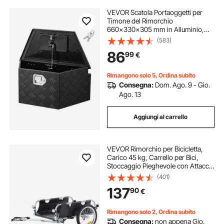
VEVOR Scatola Portaoggetti per
Timone del Rimorchio
660x330x305 mm in Alluminio,
Cassone Portautensili con Serratura
(583)
per Rimorchio Capacità di Carico
86
99
€
50 kg Scatola di Stoccaggio per
Attrezzi, Nero
Rimangono solo 5, Ordina subito
Consegna:
Dom. Ago. 9 - Gio.
Ago. 13
Aggiungi al carrello
VEVOR Rimorchio per Bicicletta,
Carico 45 kg, Carrello per Bici,
Stoccaggio Pieghevole con Attacco
Universale, Copertura
(401)
Impermeabile, Ruote da 406 mm,
137
90
€
per Ruote da Bici da 558,8 mm -
711,2 mm
Rimangono solo 2, Ordina subito
Consegna:
non appena Gio.