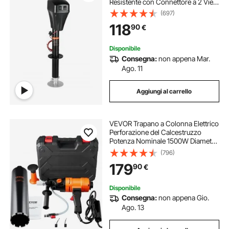
Resistente con Connettore a 2 Vie,
Manovella Manuale e Copertura,
(697)
Cric Resistente alle Intemperie,
118
90
€
Mozzo 255-860 mm per Camper,
Nero
Disponibile
Consegna:
non appena Mar.
Ago. 11
Aggiungi al carrello
VEVOR Trapano a Colonna Elettrico
Perforazione del Calcestruzzo
Potenza Nominale 1500W Diametro
8-10,2cm, Macchina Carotatrice
(796)
Elettrica a Umido Velocità
179
90
€
1100giri/min 2400giri/min con
Livella a Bolla
Disponibile
Consegna:
non appena Gio.
Ago. 13