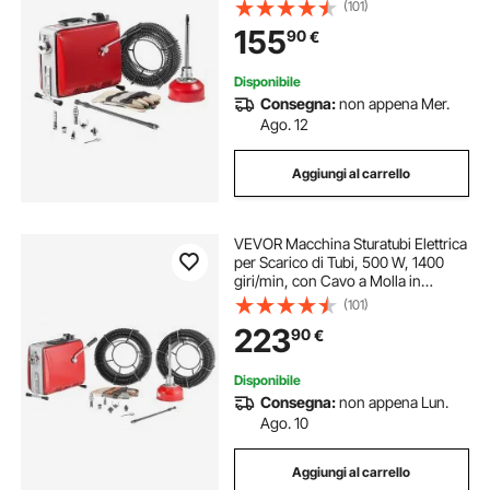
Acciaio, Pulitrice per Tubi di Scarico
(101)
con 6 Taglierine Diametro 50-110
155
90
€
mm
Disponibile
Consegna:
non appena Mer.
Ago. 12
Aggiungi al carrello
VEVOR Macchina Sturatubi Elettrica
per Scarico di Tubi, 500 W, 1400
giri/min, con Cavo a Molla in
Acciaio, Pulitrice per Tubi di Scarico
(101)
con 6 Taglierine Diametro 50-110
223
90
€
mm, Docce, Bagno, Cucina
Disponibile
Consegna:
non appena Lun.
Ago. 10
Aggiungi al carrello