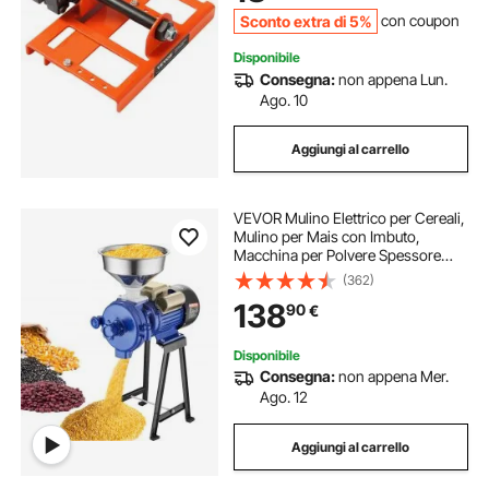
Guida
Sconto extra di 5%
con coupon
Disponibile
Consegna:
non appena Lun.
Ago. 10
Aggiungi al carrello
VEVOR Mulino Elettrico per Cereali,
Mulino per Mais con Imbuto,
Macchina per Polvere Spessore
Regolabile, Mulino per Cereali per
(362)
Farina Impieghi Gravosi, Macina a
138
90
€
Secco o Umido, Macina Spezie
3000 W
Disponibile
Consegna:
non appena Mer.
Ago. 12
Aggiungi al carrello