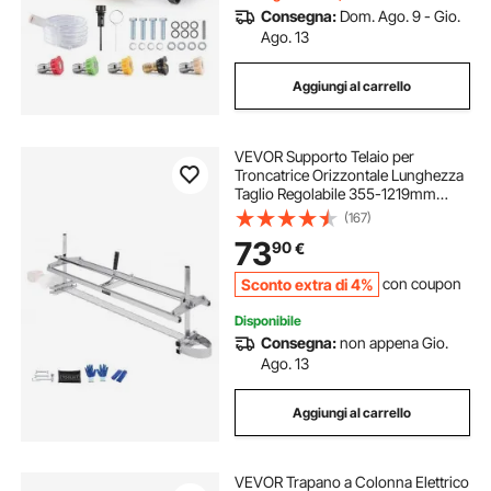
Consegna:
Dom. Ago. 9 - Gio.
Ago. 13
Aggiungi al carrello
VEVOR Supporto Telaio per
Troncatrice Orizzontale Lunghezza
Taglio Regolabile 355-1219mm
Spessore Regolabile tra 5,08-
(167)
300mm, Supporto per Lavoro di
73
90
€
Legno con Troncatrice da Esterno
in Acciaio Zincato
Sconto extra di 4%
con coupon
Disponibile
Consegna:
non appena Gio.
Ago. 13
Aggiungi al carrello
VEVOR Trapano a Colonna Elettrico