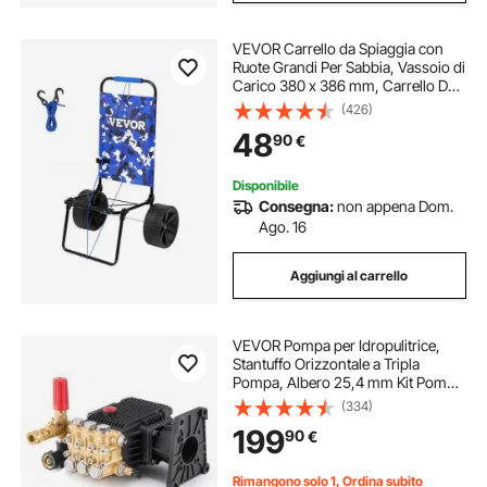
VEVOR Carrello da Spiaggia con
Ruote Grandi Per Sabbia, Vassoio di
Carico 380 x 386 mm, Carrello Da
Trasporto Pieghevole Ruote PE
(426)
Piene 254 mm, Per picnic,
48
90
€
Campeggio, Spiaggia, Pesca,
Carico 31 kg
Disponibile
Consegna:
non appena Dom.
Ago. 16
Aggiungi al carrello
VEVOR Pompa per Idropulitrice,
Stantuffo Orizzontale a Tripla
Pompa, Albero 25,4 mm Kit Pompe
di Ricambio per Idropulitrice 309,35
(334)
kgf/cm² 20 L/min per Simpson
199
90
€
MorFlex 40224, 40225, 40226,
Santoprene
Rimangono solo 1, Ordina subito