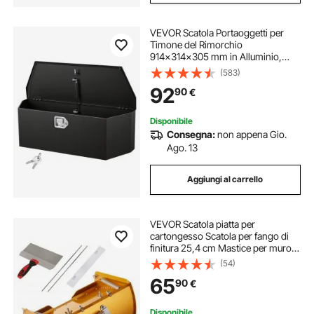
VEVOR Scatola Portaoggetti per
Timone del Rimorchio
914x314x305 mm in Alluminio,
Cassone Portautensili con Serratura
(583)
per Rimorchio Carico max. 50 kg
92
90
€
Scatola di Stoccaggio per Attrezzi,
Nero
Disponibile
Consegna:
non appena Gio.
Ago. 13
Aggiungi al carrello
VEVOR Scatola piatta per
cartongesso Scatola per fango di
finitura 25,4 cm Mastice per muro
composto 2 lame bonus
(54)
65
90
€
Disponibile