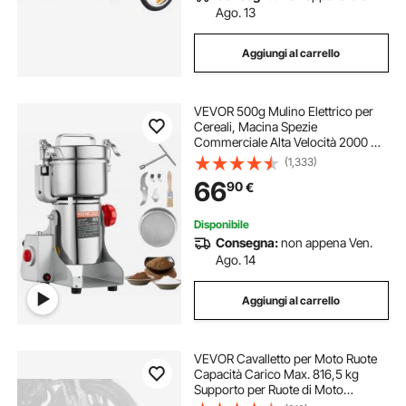
Ago. 13
Aggiungi al carrello
VEVOR 500g Mulino Elettrico per
Cereali, Macina Spezie
Commerciale Alta Velocità 2000 W,
Macchina Polverizzazione in
(1,333)
Acciaio Inox, per Cereali Secchi,
66
90
€
Spezie, Caffè, Mais, Pepe, Tipo
Oscillante
Disponibile
Consegna:
non appena Ven.
Ago. 14
Aggiungi al carrello
VEVOR Cavalletto per Moto Ruote
Capacità Carico Max. 816,5 kg
Supporto per Ruote di Moto
Diametro da 381-558,8mm