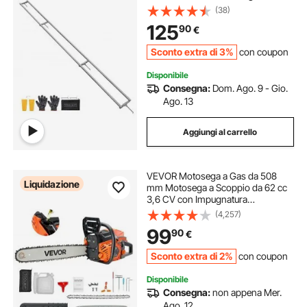
Alluminio Lunghezza 3,66 m,
(38)
Sistema di Binario per Motoseghe,
125
90
€
2 Cunei, Kit Guida Regolabile da
Falegnami
Sconto extra di 3%
con coupon
Disponibile
Consegna:
Dom. Ago. 9 - Gio.
Ago. 13
Aggiungi al carrello
VEVOR Motosega a Gas da 508
Liquidazione
mm Motosega a Scoppio da 62 cc
3,6 CV con Impugnatura
Antiscivolo, con Doppio Serbatoio,
(4,257)
per Taglio del Legno, Potatura degli
99
90
€
Alberi e Disboscamento, Arancione
Nero
Sconto extra di 2%
con coupon
Disponibile
Consegna:
non appena Mer.
Ago. 12