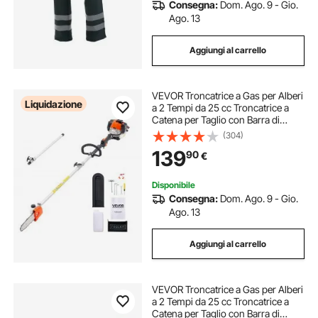
Consegna:
Dom. Ago. 9 - Gio.
Ago. 13
Aggiungi al carrello
VEVOR Troncatrice a Gas per Alberi
Liquidazione
a 2 Tempi da 25 cc Troncatrice a
Catena per Taglio con Barra di
Taglio da 20,3 cm Tagliasiepi a
(304)
Batteria con Serbatoio da 650 ml
139
90
€
Estensibile da 2 a 2,74 m
Disponibile
Consegna:
Dom. Ago. 9 - Gio.
Ago. 13
Aggiungi al carrello
VEVOR Troncatrice a Gas per Alberi
a 2 Tempi da 25 cc Troncatrice a
Catena per Taglio con Barra di