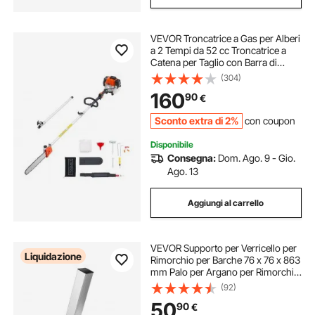
VEVOR Troncatrice a Gas per Alberi
a 2 Tempi da 52 cc Troncatrice a
Catena per Taglio con Barra di
Taglio da 35,6 cm Tagliasiepi a
(304)
Batteria con Serbatoio da 850 ml
160
90
€
Estensibile da 2,2 a 2,94 m
Sconto extra di 2%
con coupon
Disponibile
Consegna:
Dom. Ago. 9 - Gio.
Ago. 13
Aggiungi al carrello
VEVOR Supporto per Verricello per
Liquidazione
Rimorchio per Barche 76 x 76 x 863
mm Palo per Argano per Rimorchio
con Bulloni a U per Timone di
(92)
Traino 76 mm x 76-101 mm per
50
90
€
Moto d'Acqua, Barca a Vela