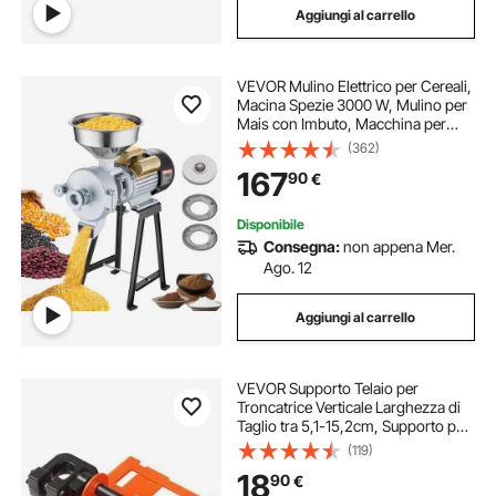
Aggiungi al carrello
smerigliatrici industriali
VEVOR Mulino Elettrico per Cereali,
mulino elettrico da banco
Macina Spezie 3000 W, Mulino per
Mais con Imbuto, Macchina per
Polvere Spessore Regolabile,
(362)
macina tutto cereali
macina cereale
Mulino per Cereali per Farina
167
90
€
Impieghi Gravosi, Macina a Secco o
Umido
mulino per cereali umidi elettrico
Disponibile
Consegna:
non appena Mer.
Ago. 12
per Cereali
smerigliatrice
Aggiungi al carrello
VEVOR Supporto Telaio per
Troncatrice Verticale Larghezza di
Taglio tra 5,1-15,2cm, Supporto per
Lavoro di Legno Guida Taglio di
(119)
Legno in Ghisa, Supporto per
18
90
€
Troncatrice a Catena Verticale con