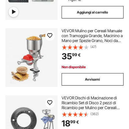
Aggiungi al carrello
VEVOR Mulino per Cereali Manuale
con Tramoggia Grande, Macinino a
Mano per Spezie Grano, Noci da
Cucina, Montaggio da Tavolo con
(47)
Morsetto in Ghisa, Mulino Grano
35
99
€
Mais con Coperchio Antipolvere
Non disponibile
Avvisami
VEVOR Dischi di Macinazione di
Ricambio Set di Disco 2 pezzi di
Ricambio per Mulino per Cereali
GM-001 GM-002 GM-003 Piastra
(362)
148 x 148 mm in Ghisa di
18
99
€
Macinazione a Secco per Mais
Creali Spezie