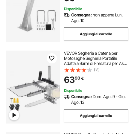
Disponibile
Consegna:
non appena Lun.
Ago. 10
Aggiungi al carrello
VEVOR Segheria a Catena per
Motoseghe Segheria Portatile
Adatta a Barre di Fresatura per Assi
da 41-51 cm, Guida per Taglio
(18)
Trasversale del Legname, Kit
63
90
€
Cavalletto Taglialegna per
Falegnami
Disponibile
Consegna:
Dom. Ago. 9 - Gio.
Ago. 13
Aggiungi al carrello