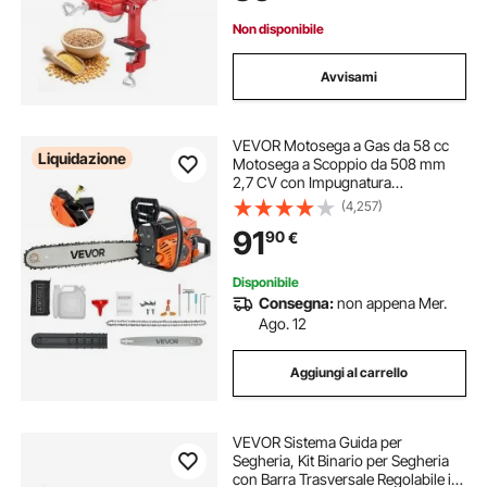
Non disponibile
Avvisami
VEVOR Motosega a Gas da 58 cc
Liquidazione
Motosega a Scoppio da 508 mm
2,7 CV con Impugnatura
Antiscivolo, con Doppio Serbatoio,
(4,257)
per Taglio del Legno, Potatura degli
91
90
€
Alberi e Disboscamento, Arancione
Nero
Disponibile
Consegna:
non appena Mer.
Ago. 12
Aggiungi al carrello
VEVOR Sistema Guida per
Segheria, Kit Binario per Segheria
con Barra Trasversale Regolabile in