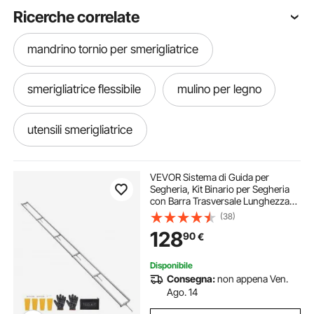
Ricerche correlate
mandrino tornio per smerigliatrice
smerigliatrice flessibile
mulino per legno
utensili smerigliatrice
smerigliatrice a mandrino
VEVOR Sistema di Guida per
Segheria, Kit Binario per Segheria
con Barra Trasversale Lunghezza
flessibile per smerigliatrice
4,57 m, Sistema di Binario in
(38)
Alluminio per Motoseghe, 4 Cunei,
128
90
€
Kit Guida Regolabile da Falegnami
smerigliatrice fai da te
Disponibile
Consegna:
non appena Ven.
mulino elettrico per cereali
Ago. 14