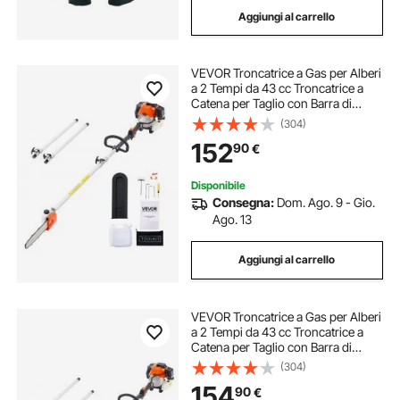
Aggiungi al carrello
VEVOR Troncatrice a Gas per Alberi
a 2 Tempi da 43 cc Troncatrice a
Catena per Taglio con Barra di
Taglio da 25,4 cm Tagliasiepi a
(304)
Batteria con Serbatoio da 850 ml
152
90
€
Estensibile da 2,08 m a 3,58 m
Disponibile
Consegna:
Dom. Ago. 9 - Gio.
Ago. 13
Aggiungi al carrello
VEVOR Troncatrice a Gas per Alberi
a 2 Tempi da 43 cc Troncatrice a
Catena per Taglio con Barra di
Taglio da 25,4 cm Tagliasiepi a
(304)
Batteria con Testa Girevole,
154
90
€
Estensibile da 2,11 m a 3,61 m