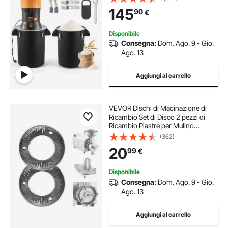
Affilate Zincate, per Cereali Secchi,
145
90
€
Spezie, Chicchi di Caffè, Mais e
Pepe
Disponibile
Consegna:
Dom. Ago. 9 - Gio.
Ago. 13
Aggiungi al carrello
VEVOR Dischi di Macinazione di
Ricambio Set di Disco 2 pezzi di
Ricambio Piastre per Mulino
Elettrico per Cereali HN-2200 HN-
(362)
3000 Piastra in Ghisa di
20
99
€
Macinazione a Secco per Mais
Creali Spezie
Disponibile
Consegna:
Dom. Ago. 9 - Gio.
Ago. 13
Aggiungi al carrello