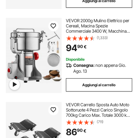
Aggiungi al carrello
VEVOR 2000g Mulino Elettrico per
Cereali, Macina Spezie
Commerciale 3400 W, Macchina
per Polverizzazione in Acciaio
(1,333)
Inossidabile, per Cereali Secchi,
94
90
€
Spezie, Caffè, Mais, Pepe, Tipo
Oscillante
Disponibile
Consegna:
non appena Gio.
Ago. 13
Aggiungi al carrello
VEVOR Carrello Sposta Auto Moto
Sottoruote 4 Pezzi Carico Singolo
700kg Carico Max. Totale 3000 kg,
Pedana Carrello Sposta Auto Ausilio
(711)
di Manovra Posizionatore per
86
90
€
Veicoli Ruote Adattabile 0-30,5 cm