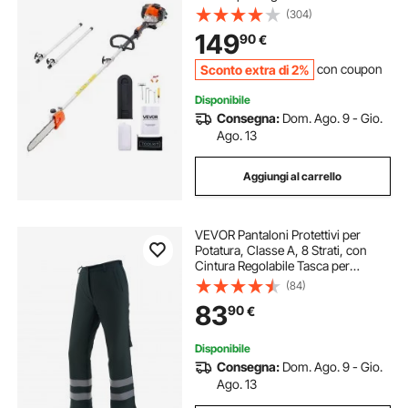
Taglio da 30,5 cm Tagliasiepi a
(304)
Batteria con Serbatoio da 650 ml
149
90
€
Estensibile da 2,12 m a 3,62 m
Sconto extra di 2%
con coupon
Disponibile
Consegna:
Dom. Ago. 9 - Gio.
Ago. 13
Aggiungi al carrello
VEVOR Pantaloni Protettivi per
Potatura, Classe A, 8 Strati, con
Cintura Regolabile Tasca per
Attrezzi, Equipaggiamento di
(84)
Sicurezza Potatura per Boscaioli e
83
90
€
Lavoratori Forestali, Taglia XL
Disponibile
Consegna:
Dom. Ago. 9 - Gio.
Ago. 13