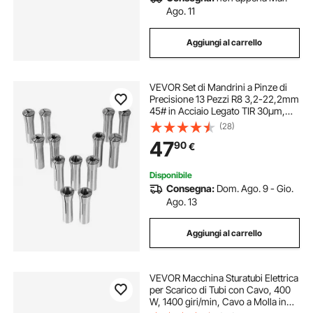
Ago. 11
Aggiungi al carrello
VEVOR Set di Mandrini a Pinze di
Precisione 13 Pezzi R8 3,2-22,2mm
45# in Acciaio Legato TIR 30μm,
Scatole di Stoccaggio Etichettate,
(28)
per Fresatrici, Trapani, Alesatrici,
47
90
€
Mandrini a Pinza per Fresa
Disponibile
Consegna:
Dom. Ago. 9 - Gio.
Ago. 13
Aggiungi al carrello
VEVOR Macchina Sturatubi Elettrica
per Scarico di Tubi con Cavo, 400
W, 1400 giri/min, Cavo a Molla in