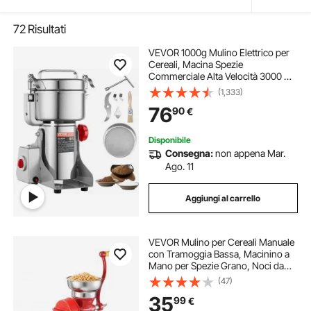
72
Risultati
VEVOR 1000g Mulino Elettrico per
Cereali, Macina Spezie
Commerciale Alta Velocità 3000 W,
Macchina Polverizzazione in
(1,333)
Acciaio Inox, per Cereali Secchi,
76
90
€
Spezie, Caffè, Mais, Pepe, Tipo
Oscillante
Disponibile
Consegna:
non appena Mar.
Ago. 11
Aggiungi al carrello
VEVOR Mulino per Cereali Manuale
con Tramoggia Bassa, Macinino a
Mano per Spezie Grano, Noci da
Cucina, Montaggio da Tavolo con
(47)
Morsetto in Ghisa, Mulino Grano
35
99
€
Mais con Coperchio Antipolvere