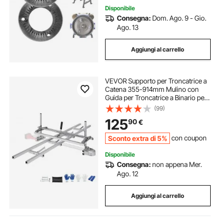
Disponibile
Consegna:
Dom. Ago. 9 - Gio.
Ago. 13
Aggiungi al carrello
VEVOR Supporto per Troncatrice a
Catena 355-914mm Mulino con
Guida per Troncatrice a Binario per
Motosega in Alluminio 274 cm,
(99)
Supporto con Guida per Troncatrice
125
90
€
a Catena Lavoro per Legno di
Falegnami
Sconto extra di 5%
con coupon
Disponibile
Consegna:
non appena Mer.
Ago. 12
Aggiungi al carrello