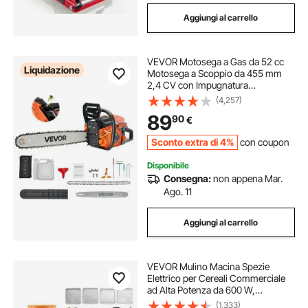
Aggiungi al carrello
VEVOR Motosega a Gas da 52 cc
Liquidazione
Motosega a Scoppio da 455 mm
2,4 CV con Impugnatura
Antiscivolo, con Doppio Serbatoio,
(4,257)
per Taglio del Legno, Potatura degli
89
90
€
Alberi e Disboscamento, Arancione
Nero
Sconto extra di 4%
con coupon
Disponibile
Consegna:
non appena Mar.
Ago. 11
Aggiungi al carrello
VEVOR Mulino Macina Spezie
Elettrico per Cereali Commerciale
ad Alta Potenza da 600 W,
Polverizzatore da 53 Litri con Lame
(1,333)