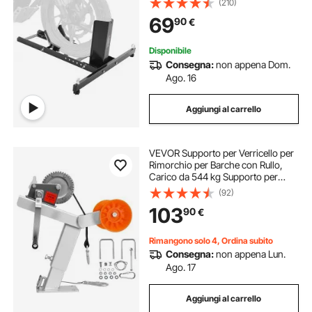
(210)
Larghezza 76,2-203,2 mm,
69
90
€
Cavalletto per Moto in Acciaio per
Fissare su Camion Rimorchio
Disponibile
Consegna:
non appena Dom.
Ago. 16
Aggiungi al carrello
VEVOR Supporto per Verricello per
Rimorchio per Barche con Rullo,
Carico da 544 kg Supporto per
Verricello per Barche con Bullone a
(92)
U per Timone di Traino da 50,8-
103
90
€
76,2 mm x 76,2-101,6 mm
Rimangono solo 4, Ordina subito
Consegna:
non appena Lun.
Ago. 17
Aggiungi al carrello