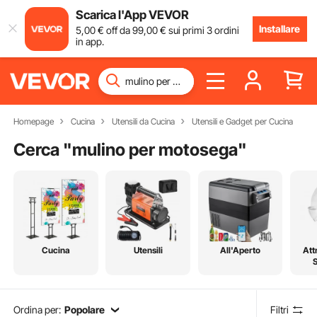
Scarica l'App VEVOR
Installare
5
,00
€
off da
99
,00
€
sui primi 3 ordini
in app.
Homepage
Cucina
Utensili da Cucina
Utensili e Gadget per Cucina
Cerca "
mulino per motosega
"
Cucina
Utensili
All'Aperto
Att
Ordina per:
Popolare
Filtri