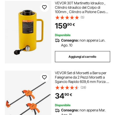
VEVOR 30T Martinetto Idraulico ,
Cilindro Idraulico del Colpo di
100mm , Cilindro a Pistone Cavo
Cilindro Idraulico Cilindro di
(5)
Sollevamento Connettore Rapido
159
90
€
Sollevamento Facile
Disponibile
Consegna:
non appena Lun.
Ago. 10
Aggiungi al carrello
VEVOR Set di Morsetti a Barra per
Falegname da 2 Pezzi Morsetti a
Sgancio Rapido 609,6 mm Forza di
Serraggio Max. 136kg, Pinza
(28)
Allargatrice Reversibile per
34
90
€
Falegnameria Metallurgica, Morsetti
a Barra
Disponibile
Consegna:
non appena Mar.
Ago. 11