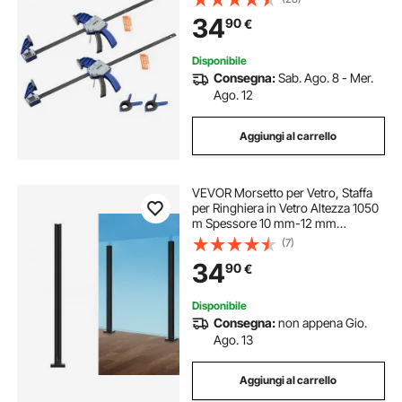
Profondità 84,6 mm, in Acciaio al
34
90
€
Carbonio Set di Morsetto da
Falegname
Disponibile
Consegna:
Sab. Ago. 8 - Mer.
Ago. 12
Aggiungi al carrello
VEVOR Morsetto per Vetro, Staffa
per Ringhiera in Vetro Altezza 1050
m Spessore 10 mm-12 mm
Morsetto per Montaggio su Vetro in
(7)
Acciaio Inossidabile 304, per
34
90
€
Balcone, Giardino, Terrazza, Scale,
Nero
Disponibile
Consegna:
non appena Gio.
Ago. 13
Aggiungi al carrello