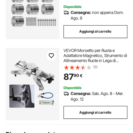
Disponibile
Consegna:
non appena Dom.
Ago. 9
Aggiungi al carrello
VEVOR Morsetto per Ruota e
Adattatore Magnetico, Strumento di
Allineamento Ruote in Lega di
Alluminio per un Calibro di
(5)
Campanatura Preciso, Strumento di
87
90
€
Riparazione Pneumatici Magnetico
per Auto
Disponibile
Consegna:
Sab. Ago. 8 - Mer.
Ago. 12
Aggiungi al carrello