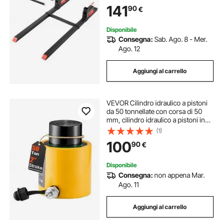
Stabilizzatrice Regolabile per
141
90
€
Accessori per Trattori, Benna di
Carico
Disponibile
Consegna:
Sab. Ago. 8 - Mer.
Ago. 12
Aggiungi al carrello
VEVOR Cilindro idraulico a pistoni
da 50 tonnellate con corsa di 50
mm, cilindro idraulico a pistoni in
metallo pieno a semplice effetto,
(1)
sollevamento rapido, per industria,
100
90
€
carrozzeria
Disponibile
Consegna:
non appena Mar.
Ago. 11
Aggiungi al carrello