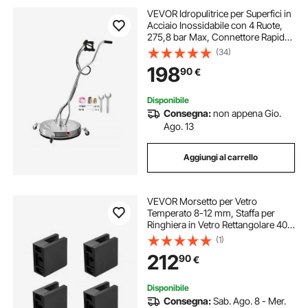
VEVOR Idropulitrice per Superfici in
Acciaio Inossidabile con 4 Ruote,
275,8 bar Max, Connettore Rapido
da 3/8, 2 Ugelli di Spruzzo, Doppia
(34)
Impugnatura, per Cemento, Patio,
198
90
€
Marciapiede 612 mm
Disponibile
Consegna:
non appena Gio.
Ago. 13
Aggiungi al carrello
VEVOR Morsetto per Vetro
Temperato 8-12 mm, Staffa per
Ringhiera in Vetro Rettangolare 40
Pezzi, Morsetto per Montaggio
(1)
Vetro Acciaio Inossidabile 304,
212
90
€
Staffa per Mensola in Vetro Spesso
5 mm Nero
Disponibile
Consegna:
Sab. Ago. 8 - Mer.