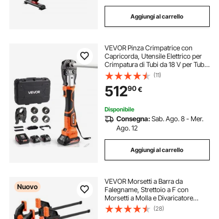
Aggiungi al carrello
VEVOR Pinza Crimpatrice con
Capricorda, Utensile Elettrico per
Crimpatura di Tubi da 18 V per Tubi
PEX e Alluminio-Plastica, 2 Batterie
(11)
da 2 AH, Caricabatterie Rapido e
512
90
€
Custodia per il Trasporto
Disponibile
Consegna:
Sab. Ago. 8 - Mer.
Ago. 12
Aggiungi al carrello
VEVOR Morsetti a Barra da
Nuovo
Falegname, Strettoio a F con
Morsetti a Molla e Divaricatore
Azionabile a Mano Singola, 15,24
(28)
cm e 30,48 cm, Carico 70 kg,