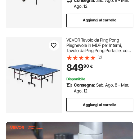
Consegna:
Sab. Ago. 8 - Mer.
Ago. 12
Aggiungi al carrello
VEVOR Tavolo da Ping Pong
Pieghevole in MDF per Interni,
Tavolo da Ping Pong Portatile, con
Rete a Morsetto Rapido e Ruote
(2)
Bloccabili, Gioco da Ping Pong,
849
90
€
Montaggio Facile, Piani del Tavolo
da 18 mm
Disponibile
Consegna:
Sab. Ago. 8 - Mer.
Ago. 12
Aggiungi al carrello