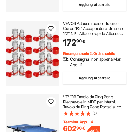
Aggiungi al carrello
VEVOR Attacco rapido idraulico
Corpo 1/2" Accoppiatore idraulico
1/2" NPT Attacco rapido Attacco
rapido 8 coppie Attacco rapido
172
90
€
idraulico 27,6 MPa 8 coppie
Rimangono solo 2, Ordina subito
Consegna:
non appena Mar.
Ago. 11
Aggiungi al carrello
VEVOR Tavolo da Ping Pong
Pieghevole in MDF per Interni,
Tavolo da Ping Pong Portatile, con
Rete a Morsetto Rapido e Ruote
(2)
Bloccabili, Gioco da Ping Pong,
Montaggio Facile, Piani del Tavolo
Termina Ago. 14
da 25 mm
602
90
€
-
40%