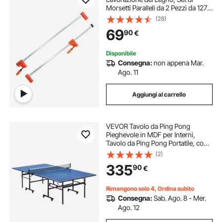
Morsetti Paralleli da 2 Pezzi da 127
cm, Morsetto F con Limite di Carico
(28)
di 499 kg, Pressione Uniforme,
69
90
€
Plastica ad Alta Resistenza
Disponibile
Consegna:
non appena Mar.
Ago. 11
Aggiungi al carrello
VEVOR Tavolo da Ping Pong
Pieghevole in MDF per Interni,
Tavolo da Ping Pong Portatile, con
Rete a Morsetto Rapido e Ruote
(2)
Bloccabili, Gioco da Ping Pong, Uso
335
90
€
Interno, Piani del Tavolo da 12 mm
Rimangono solo 4, Ordina subito
Consegna:
Sab. Ago. 8 - Mer.
Ago. 12