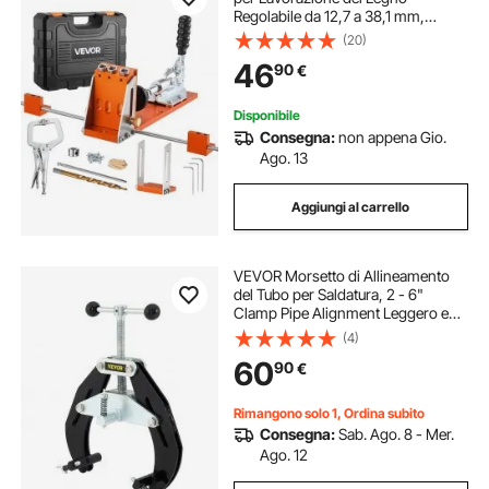
Regolabile da 12,7 a 38,1 mm,
Sistema di Fori Tascabili con
(20)
Valigetta Portautensili, Morsetto a
46
90
€
C, Trapano a Gradini, Chiave
Esagonale
Disponibile
Consegna:
non appena Gio.
Ago. 13
Aggiungi al carrello
VEVOR Morsetto di Allineamento
del Tubo per Saldatura, 2 - 6"
Clamp Pipe Alignment Leggero e
Portabile, Accoppiatore per Tubi a
(4)
Morsetto in Acciaio al Carbonio con
60
90
€
Viti a Rapida Azione, Nero
Rimangono solo 1, Ordina subito
Consegna:
Sab. Ago. 8 - Mer.
Ago. 12