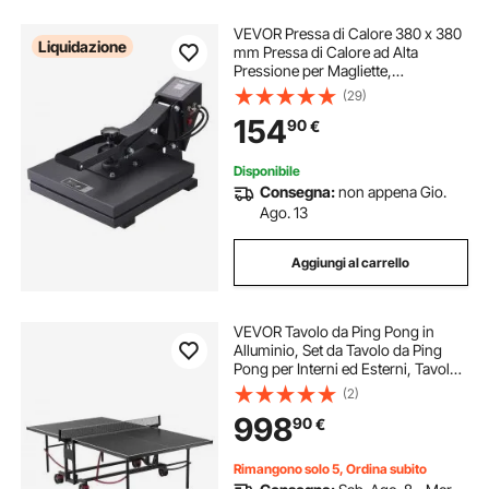
VEVOR Pressa di Calore 380 x 380
Liquidazione
mm Pressa di Calore ad Alta
Pressione per Magliette,
Riscaldamento Rapido, Stampante
(29)
Digitale a Sublimazione Industriale
154
90
€
per Vinile a Trasferimento di Calore,
Nero
Disponibile
Consegna:
non appena Gio.
Ago. 13
Aggiungi al carrello
VEVOR Tavolo da Ping Pong in
Alluminio, Set da Tavolo da Ping
Pong per Interni ed Esterni, Tavolo
Pieghevole Portatile, con Rete a
(2)
Morsetto Rapido e Grandi Ruote
998
90
€
Bloccabili, Montaggio in 10 Minuti
Rimangono solo 5, Ordina subito