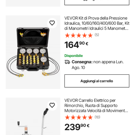
VEVOR Kit di Prova della Pressione
Idraulica, 10/60/160/400/600 Bar, Kit
di Manometri Idraulici 5 Manometri
20 Raccordi e 4 Raccordi a Sgancio
(5)
Rapido 3 Tubi Flessibili per
164
90
€
Escavatori e Macchinari
Disponibile
Consegna:
non appena Lun.
Ago. 10
Aggiungi al carrello
VEVOR Carrello Elettrico per
Rimorchio, Ruota di Supporto
Motorizzata Velocità di Movimento
di 7 m/min, Altezza del Morsetto
(10)
Regolabile 31 a 63 cm, Capacità di
239
90
€
2,5 T per Roulotte e Barche