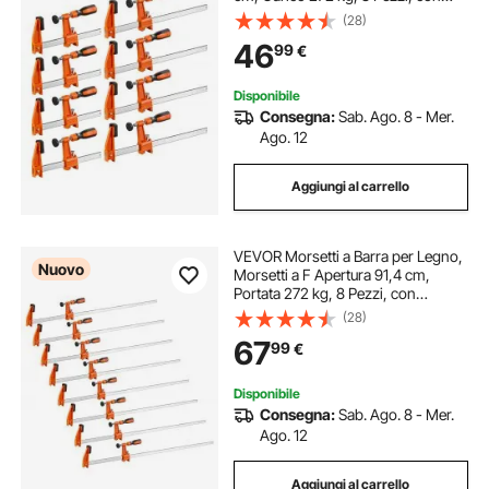
Cuscinetto in Plastica e Design
(28)
Autobloccante, Ghisa Malleabile e
46
99
€
Acciaio al Carbonio, per Fai Da Te
Disponibile
Consegna:
Sab. Ago. 8 - Mer.
Ago. 12
Aggiungi al carrello
VEVOR Morsetti a Barra per Legno,
Nuovo
Morsetti a F Apertura 91,4 cm,
Portata 272 kg, 8 Pezzi, con
Cuscinetto in Plastica e Sistema
(28)
Bloccaggio Automatico, in Ghisa e
67
99
€
Acciaio al Carbonio, per Lavori a
Mano
Disponibile
Consegna:
Sab. Ago. 8 - Mer.
Ago. 12
Aggiungi al carrello