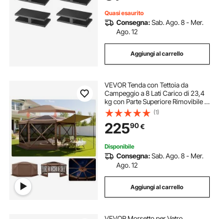
Morsetto Spesso 5 mm
Quasi esaurito
Consegna:
Sab. Ago. 8 - Mer.
Ago. 12
Aggiungi al carrello
VEVOR Tenda con Tettoia da
Campeggio a 8 Lati Carico di 23,4
kg con Parte Superiore Rimovibile e
Borsa per il Trasporto, Montaggio
(1)
Rapido e Anti-Morsi, Riparo Solare
225
90
€
per 12-15 Persone, Marrone
Disponibile
Consegna:
Sab. Ago. 8 - Mer.
Ago. 12
Aggiungi al carrello
VEVOR Morsetto per Vetro