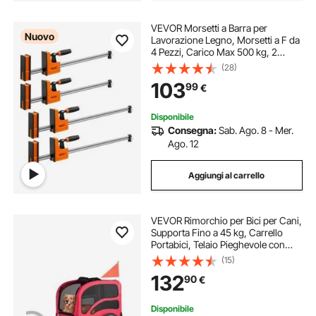
VEVOR Morsetti a Barra per
Nuovo
Lavorazione Legno, Morsetti a F da
4 Pezzi, Carico Max 500 kg, 2
Modalità Morsetto e Divaricatore,
(28)
Cuscinetti in Gomma, Impugnatura
103
99
€
Ergonomica, per Falegnameria e
Metalli
Disponibile
Consegna:
Sab. Ago. 8 - Mer.
Ago. 12
Aggiungi al carrello
VEVOR Rimorchio per Bici per Cani,
Supporta Fino a 45 kg, Carrello
Portabici, Telaio Pieghevole con
Ruota a Sgancio Rapido, Attacco
(15)
Universale per Bicicletta, Riflettore,
132
90
€
Bandiera Guinzaglio Interno
Disponibile