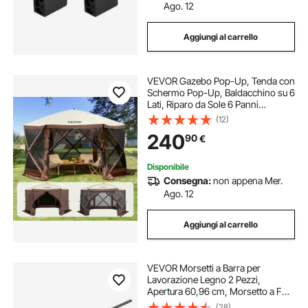
Ago. 12
Aggiungi al carrello
VEVOR Gazebo Pop-Up, Tenda con
Schermo Pop-Up, Baldacchino su 6
Lati, Riparo da Sole 6 Panni
Antivento Rimovibili Finestre in
(12)
Rete, con Zanzariera Schermo a
240
90
€
Montaggio Rapido 3,81 x 3,81 m
Marrone
Disponibile
Consegna:
non appena Mer.
Ago. 12
Aggiungi al carrello
VEVOR Morsetti a Barra per
Lavorazione Legno 2 Pezzi,
Apertura 60,96 cm, Morsetto a F
Bloccabile Carico max. 154 kg,
(28)