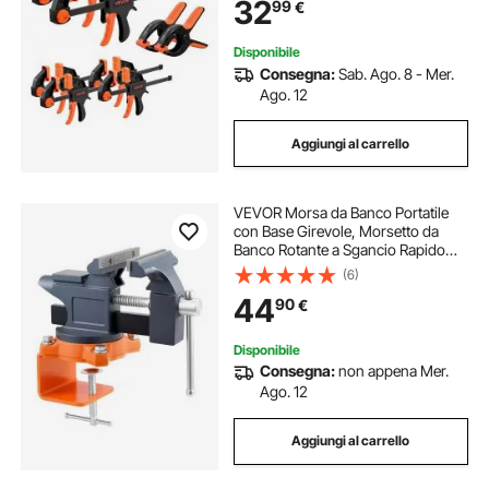
32
99
€
Sgancio Rapido, Design
Autobloccante, per Metalli
Disponibile
Consegna:
Sab. Ago. 8 - Mer.
Ago. 12
Aggiungi al carrello
VEVOR Morsa da Banco Portatile
con Base Girevole, Morsetto da
Banco Rotante a Sgancio Rapido
114,3 mm, Struttura in Ghisa, per
(6)
Lavorazione di Legno Metalli,
44
90
€
Foratura e Segatura, Taglio di
Condotti
Disponibile
Consegna:
non appena Mer.
Ago. 12
Aggiungi al carrello