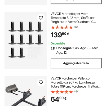
VEVOR Morsetto per Vetro
Temperato 8-12 mm, Staffa per
Ringhiera in Vetro Quadrata 10
Pezzi, Morsetto per Montaggio
(6)
Vetro Acciaio Inossidabile 304,
139
90
€
Staffa per Mensola in Vetro Spesso
3 mm Uso Esterno
Disponibile
Consegna:
Sab. Ago. 8 - Mer.
Ago. 12
Aggiungi al carrello
VEVOR Forche per Pallet con
Morsetto da 907 kg Lunghezza
Totale 109 cm, Forche per Trattori
per Impieghi Gravosi con Barra
(4)
Stabilizzatrice Regolabile per
64
90
€
Accessori per Trattori, Benna di
Carico