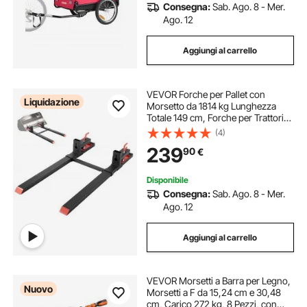
Consegna:
Sab. Ago. 8 - Mer.
Ago. 12
Aggiungi al carrello
VEVOR Forche per Pallet con
Liquidazione
Morsetto da 1814 kg Lunghezza
Totale 149 cm, Forche per Trattori
per Impieghi Gravosi con Barra
(4)
Stabilizzatrice Regolabile per
239
90
€
Accessori per Trattori, Benna di
Carico
Disponibile
Consegna:
Sab. Ago. 8 - Mer.
Ago. 12
Aggiungi al carrello
VEVOR Morsetti a Barra per Legno,
Nuovo
Morsetti a F da 15,24 cm e 30,48
cm, Carico 272 kg, 8 Pezzi, con