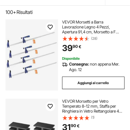
100+
Risultati
VEVOR Morsetti a Barra
Lavorazione Legno 4 Pezzi,
Apertura 91,4 cm, Morsetto a F
Bloccabile Carico max. 272 kg,
(28)
Profondità 63,5 mm, Set di
39
90
€
Morsetto da Falegname Materiale in
Ghisa Acciaio al Carbonio
Disponibile
Consegna:
non appena Mer.
Ago. 12
Aggiungi al carrello
VEVOR Morsetto per Vetro
Temperato 8-12 mm, Staffa per
Ringhiera in Vetro Rettangolare 4
Pezzi, Morsetto per Montaggio
(1)
Vetro Acciaio Inossidabile 304,
31
90
€
Staffa per Mensola in Vetro