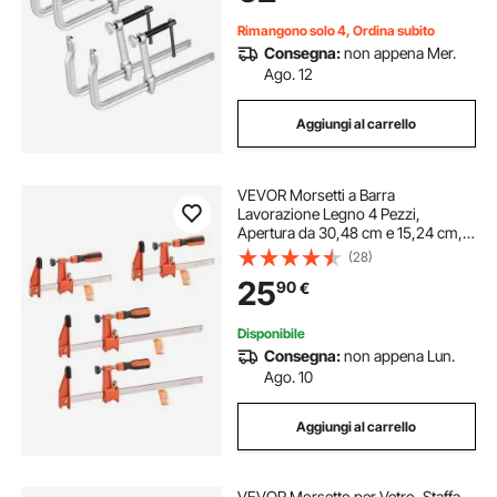
Legno
Rimangono solo 4, Ordina subito
Consegna:
non appena Mer.
Ago. 12
Aggiungi al carrello
VEVOR Morsetti a Barra
Lavorazione Legno 4 Pezzi,
Apertura da 30,48 cm e 15,24 cm,
Morsetto a F Bloccabile Carico max.
(28)
272 kg, Profondità 63,5 mm, Set di
25
90
€
Morsetto da Falegname Fai-da-te
Disponibile
Consegna:
non appena Lun.
Ago. 10
Aggiungi al carrello
VEVOR Morsetto per Vetro, Staffa