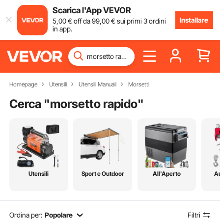
Scarica l'App VEVOR
Installare
5
,00
€
off da
99
,00
€
sui primi 3 ordini
in app.
Homepage
Utensili
Utensili Manuali
Morsetti
Cerca "
morsetto rapido
"
Utensili
Sport e Outdoor
All'Aperto
A
Ordina per:
Popolare
Filtri