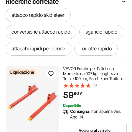
Ricerche correlate
attacco rapido skid steer
conversione attacco rapido
sgancio rapido
attacchi rapidi per benne
roulotte rapido
rapido camper
VEVOR Forche per Pallet con
Liquidazione
Morsetto da 907 kg Lunghezza
Totale 109 cm, Forche per Trattore
ad Attacco Rapido per Impieghi
(4)
Gravosi, Compatibili con Accessori
59
90
€
per Trattori, Benna Caricatrice
Disponibile
Consegna:
non appena Ven.
Ago. 14
Aggiungi al carrello