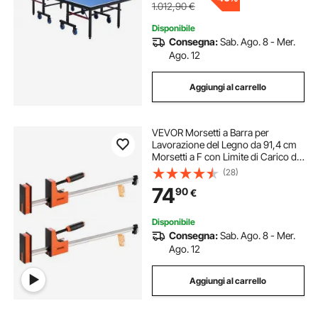
1.012,90
€
Disponibile
Consegna:
Sab. Ago. 8 - Mer.
Ago. 12
Aggiungi al carrello
VEVOR Morsetti a Barra per
Lavorazione del Legno da 91,4 cm
Morsetti a F con Limite di Carico di
680 kg 2 Pezzi, Pressione
(28)
Uniforme, Plastica ad Alta
74
90
€
Resistenza e Acciaio al Carbonio,
Arancione
Disponibile
Consegna:
Sab. Ago. 8 - Mer.
Ago. 12
Aggiungi al carrello