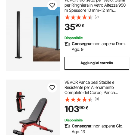
per Ringhiera in Vetro Altezza 950
m Spessore 10 mm-12 mm
Morsetto per Montaggio su Vetro in
(7)
Acciaio Inossidabile 304, per
35
90
€
Balcone, Giardino, Terrazza, Scale,
Nero
Disponibile
Consegna:
non appena Dom.
Ago. 9
Aggiungi al carrello
VEVOR Panca pesi Stabile e
Resistente per Allenamento
Completo del Corpo, Panca
Regolabile per Esercizi, per
(8)
Allenamento della Forza con
103
90
€
Piegatura Rapida e Regolazione
Rapida 544 kg
Disponibile
Consegna:
non appena Gio.
Ago. 13