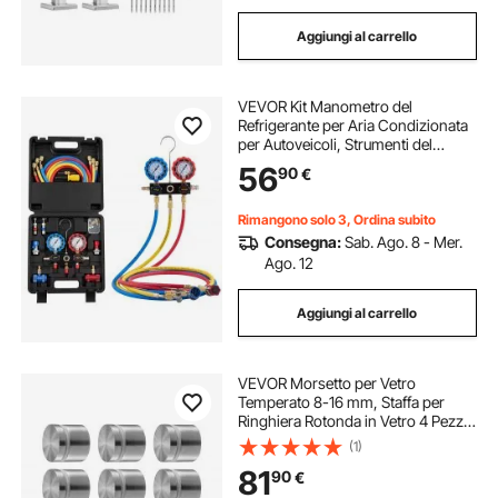
Aggiungi al carrello
VEVOR Kit Manometro del
Refrigerante per Aria Condizionata
per Autoveicoli, Strumenti del
Refrigerante a 3 Vie Tubi Flessibili
56
90
€
Raccordi a Sgancio Rapido,
Manometro per Aria Condizionata
Auto
Rimangono solo 3, Ordina subito
Consegna:
Sab. Ago. 8 - Mer.
Ago. 12
Aggiungi al carrello
VEVOR Morsetto per Vetro
Temperato 8-16 mm, Staffa per
Ringhiera Rotonda in Vetro 4 Pezzi,
Morsetto per Montaggio Vetro
(1)
Acciaio Inossidabile 304, Staffa per
81
90
€
Mensola per Balcone, Giardino,
Terrazza