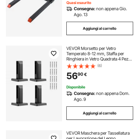
Quasi esaurito
Consegna:
non appena Gio.
Ago. 13
Aggiungi al carrello
VEVOR Morsetto per Vetro
Temperato 8-12 mm, Staffa per
Ringhiera in Vetro Quadrata 4 Pezzi,
Morsetto per Montaggio Vetro
(6)
Acciaio Inossidabile 304, Staffa per
56
90
€
Mensola in Vetro Spesso 3 mm
Disponibile
Consegna:
non appena Dom.
Ago. 9
Aggiungi al carrello
VEVOR Maschera per Tassellatura
per Lavorazione del Legno