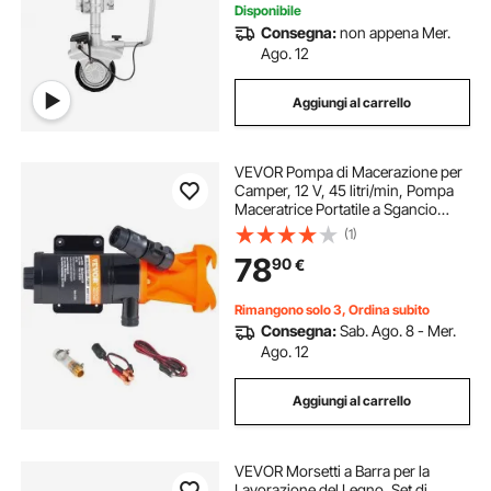
Disponibile
Consegna:
non appena Mer.
Ago. 12
Aggiungi al carrello
VEVOR Pompa di Macerazione per
Camper, 12 V, 45 litri/min, Pompa
Maceratrice Portatile a Sgancio
Rapido con Valvola di
(1)
Collegamento Rapido Rimovibile,
78
90
€
Fascetta Stringitubo, per Acque
Reflue RV Barca
Rimangono solo 3, Ordina subito
Consegna:
Sab. Ago. 8 - Mer.
Ago. 12
Aggiungi al carrello
VEVOR Morsetti a Barra per la
Lavorazione del Legno, Set di