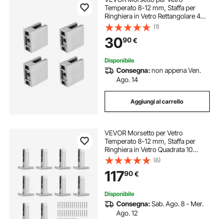
Temperato 8-12 mm, Staffa per
Ringhiera in Vetro Rettangolare 4
Pezzi, Morsetto per Montaggio
(1)
Vetro Acciaio Inossidabile 304,
30
90
€
Staffa per Mensola in Vetro Spesso
5 mm Argento
Disponibile
Consegna:
non appena Ven.
Ago. 14
Aggiungi al carrello
VEVOR Morsetto per Vetro
Temperato 8-12 mm, Staffa per
Ringhiera in Vetro Quadrata 10
Pezzi, Morsetto per Montaggio
(6)
Vetro Acciaio Inossidabile 304,
117
90
€
Staffa per Mensola in Vetro Spesso
3 mm Argento
Disponibile
Consegna:
Sab. Ago. 8 - Mer.
Ago. 12