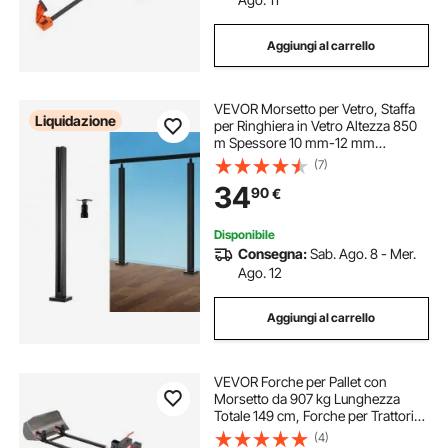
Aggiungi al carrello
VEVOR Morsetto per Vetro, Staffa
Liquidazione
per Ringhiera in Vetro Altezza 850
m Spessore 10 mm-12 mm
Morsetto per Montaggio su Vetro in
(7)
Acciaio Inossidabile 304, per
34
90
€
Balcone, Giardino, Terrazza, Scale,
Nero
Disponibile
Consegna:
Sab. Ago. 8 - Mer.
Ago. 12
Aggiungi al carrello
VEVOR Forche per Pallet con
Morsetto da 907 kg Lunghezza
Totale 149 cm, Forche per Trattori
per Impieghi Gravosi con Barra
(4)