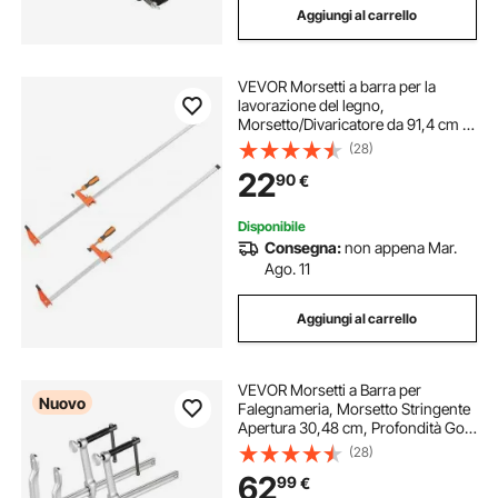
Aggiungi al carrello
VEVOR Morsetti a barra per la
lavorazione del legno,
Morsetto/Divaricatore da 91,4 cm in
confezione da 2, Morsetto F a
(28)
cambio rapido con limite di carico
22
90
€
di 272 kg, Profondità della gola
6,35 cm, Ghisa
Disponibile
Consegna:
non appena Mar.
Ago. 11
Aggiungi al carrello
VEVOR Morsetti a Barra per
Nuovo
Falegnameria, Morsetto Stringente
Apertura 30,48 cm, Profondità Gola
12 cm, Carico 545 kg, 4 Pezzi, in
(28)
Acciaio, con Ganascia Girevole
62
99
€
Impugnatura a T, per Lavorazione