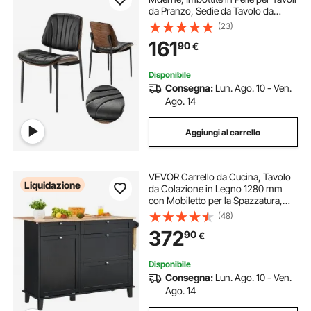
da Pranzo, Sedie da Tavolo da
Cucina Salvaspazio con Cuscini
(23)
Spessi e Gambe in Metallo, Nere
161
90
€
Capacità di 158,76 kg
Disponibile
Consegna:
Lun. Ago. 10 - Ven.
Ago. 14
Aggiungi al carrello
VEVOR Carrello da Cucina, Tavolo
Liquidazione
da Colazione in Legno 1280 mm
con Mobiletto per la Spazzatura,
Contenitore 37,85 L Tavolo da
(48)
Pranzo in Stile Fattoria con
372
90
€
Ribaltina, Portasciugamani,
Cassetto, Nero
Disponibile
Consegna:
Lun. Ago. 10 - Ven.
Ago. 14