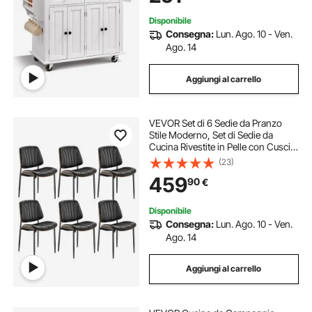
Disponibile
Consegna:
Lun. Ago. 10 - Ven.
Ago. 14
Aggiungi al carrello
VEVOR Set di 6 Sedie da Pranzo
Stile Moderno, Set di Sedie da
Cucina Rivestite in Pelle con Cuscini
Gambe in Metallo, Mobili
(23)
Salvaspazio per Tavolo da Pranzo,
459
90
€
Soggiorno, Cucina, Nero
Disponibile
Consegna:
Lun. Ago. 10 - Ven.
Ago. 14
Aggiungi al carrello