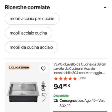
Ricerche correlate
mobili acciaio per cucine
mobili acciaio cucina
mobili da cucina acciaio
mobile in acciaio per cucina
VEVOR Lavello da Cucina da 68 cm
Liquidazione
Lavello da Cucina in Acciaio
Inossidabile 304 con Montaggio
mobili in acciaio per cucina
dall'Alto, Vasca Singola da Incasso
(296)
in Stile Fattoria con Accessori,
94
90
€
Lavello Domestico per Lavanderia,
Bar
mobili da cucina in acciaio
Disponibile
Consegna:
Lun. Ago. 10 - Ven.
mobile acciaio cucina
mobili x cucina
Ago. 14