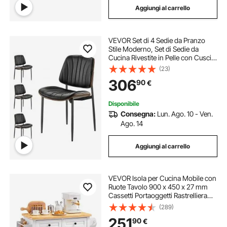
Aggiungi al carrello
VEVOR Set di 4 Sedie da Pranzo
Stile Moderno, Set di Sedie da
Cucina Rivestite in Pelle con Cuscini
Gambe in Metallo, Mobili
(23)
Salvaspazio per Tavolo da Aranzo,
306
90
€
Soggiorno, Cucina, Nero
Disponibile
Consegna:
Lun. Ago. 10 - Ven.
Ago. 14
Aggiungi al carrello
VEVOR Isola per Cucina Mobile con
Ruote Tavolo 900 x 450 x 27 mm
Cassetti Portaoggetti Rastrelliera
Capacità Carico Totale 136kg,
(289)
Carrello Isola da Cucina Credenza
251
90
€
Mobile per Utensili Cucina in MDF