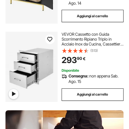
Ago. 14
Aggiungi al carrello
VEVOR Cassetto con Guida
Scorrimento Ripiano Triplo in
Acciaio Inox da Cucina, Cassettiera
per Isola di Cucina BBQ Cucina
(513)
Esterna Cassetto Triplo con Guide
293
90
€
Scorrimento in Acciaio Inox Altezza
59cm
Disponibile
Consegna:
non appena Sab.
Ago. 15
Aggiungi al carrello