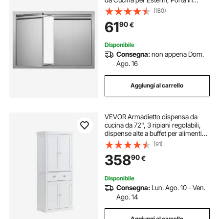
Acciaio Inox Montaggio a Incasso
(180)
per Isola Cucina, Stazione Cucina,
61
90
€
Mobile da Esterno, Ecc.
Disponibile
Consegna:
non appena Dom.
Ago. 16
Aggiungi al carrello
VEVOR Armadietto dispensa da
cucina da 72", 3 ripiani regolabili,
dispense alte a buffet per alimenti
per cucina, soggiorno, sala da
(91)
pranzo, lavanderia, bianco
358
90
€
Disponibile
Consegna:
Lun. Ago. 10 - Ven.
Ago. 14
Aggiungi al carrello