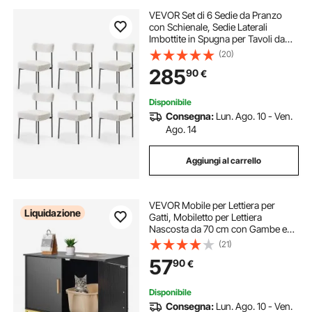
VEVOR Set di 6 Sedie da Pranzo
con Schienale, Sedie Laterali
Imbottite in Spugna per Tavoli da
Pranzo da Cucina Salvaspazio con
(20)
Gambe in Metallo, da Salotto,
285
90
€
Soggiorno, Ristorante, Bianco
Disponibile
Consegna:
Lun. Ago. 10 - Ven.
Ago. 14
Aggiungi al carrello
VEVOR Mobile per Lettiera per
Liquidazione
Gatti, Mobiletto per Lettiera
Nascosta da 70 cm con Gambe e
Maniglia in Metallo, Tavolino per
(21)
Toilette per Gatti in Stile Moderno,
57
90
€
per Camera da Letto e Soggiorno
Disponibile
Consegna:
Lun. Ago. 10 - Ven.