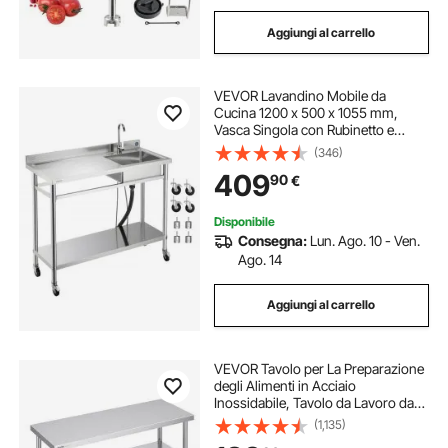
Aggiungi al carrello
VEVOR Lavandino Mobile da
Cucina 1200 x 500 x 1055 mm,
Vasca Singola con Rubinetto e
Ruote, Lavello da Cucina per
(346)
Garage, Ristorante, Lavanderia,
409
90
€
Lavabo da Esterno con Piano di
Lavoro Sinistra
Disponibile
Consegna:
Lun. Ago. 10 - Ven.
Ago. 14
Aggiungi al carrello
VEVOR Tavolo per La Preparazione
degli Alimenti in Acciaio
Inossidabile, Tavolo da Lavoro da
Cucina Commerciale 457 x 1219 x
(1,135)
864 mm 2 Ripiani Inferiori