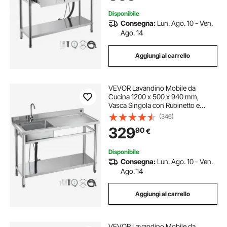
Lavoro Sinistra
Disponibile
Consegna:
Lun. Ago. 10 - Ven.
Ago. 14
Aggiungi al carrello
VEVOR Lavandino Mobile da
Cucina 1200 x 500 x 940 mm,
Vasca Singola con Rubinetto e
Ripiano, Lavello da Cucina per
(346)
Garage, Ristorante, Lavanderia,
329
90
€
Lavabo da Esterno con Piano di
Lavoro Destra
Disponibile
Consegna:
Lun. Ago. 10 - Ven.
Ago. 14
Aggiungi al carrello
VEVOR Lavandino Mobile da