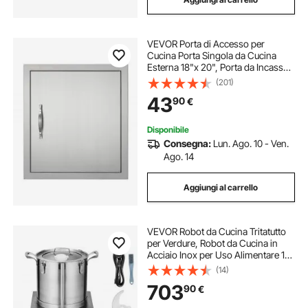
VEVOR Porta di Accesso per
Cucina Porta Singola da Cucina
Esterna 18"x 20", Porta da Incasso
in Acciaio Inox, Montaggio a
(201)
Incasso per Isola BBQ, Stazione per
43
90
€
Grigliate, Mobile da Esterno
Disponibile
Consegna:
Lun. Ago. 10 - Ven.
Ago. 14
Aggiungi al carrello
VEVOR Robot da Cucina Tritatutto
per Verdure, Robot da Cucina in
Acciaio Inox per Uso Alimentare 15
Litri 2 Lame Extra Curve a S,
(14)
Tritatutto Multifunzionale da Cucina
703
90
€
per Alimenti Verdure, Frutta