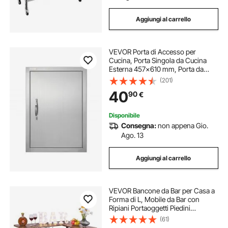
Aggiungi al carrello
VEVOR Porta di Accesso per
Cucina, Porta Singola da Cucina
Esterna 457x610 mm, Porta da
Incasso in Acciaio Inox per Isola
(201)
BBQ, Stazione per Grigliate, Mobile
40
90
€
da Esterno
Disponibile
Consegna:
non appena Gio.
Ago. 13
Aggiungi al carrello
VEVOR Bancone da Bar per Casa a
Forma di L, Mobile da Bar con
Ripiani Portaoggetti Piedini
Regolabili Luce LED, Struttura in
(61)
Metallo, Mobile per Liquori