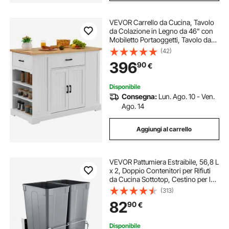
VEVOR Carrello da Cucina, Tavolo
da Colazione in Legno da 46" con
Mobiletto Portaoggetti, Tavolo da
Cucina Stile Fattoria con Ripiano
(42)
Regolabile, Cassetto, per Sala da
396
90
€
Pranzo, Soggiorno, Bianco
Disponibile
Consegna:
Lun. Ago. 10 - Ven.
Ago. 14
Aggiungi al carrello
VEVOR Pattumiera Estraibile, 56,8 L
x 2, Doppio Contenitori per Rifiuti
da Cucina Sottotop, Cestino per la
Raccolta Differenziata, con Kit Porta
(313)
e Chiusura Ammortizzata per Mobili
82
90
€
da Cucina, Grigio
Disponibile