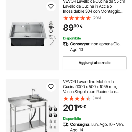
VEVOR Lavello da Cucina da 55 cm
Lavello da Cucina in Acciaio
Inossidabile 304 con Montaggio
dall'Alto, Vasca Singola da Incasso
(296)
in Stile Fattoria con Accessori,
89
90
€
Lavello Domestico per Lavanderia,
Bar
Disponibile
Consegna:
non appena Gio.
Ago. 13
Aggiungi al carrello
VEVOR Lavandino Mobile da
Cucina 1000 x 500 x 1055 mm,
Vasca Singola con Rubinetto e
Ruote, Lavello da Cucina per
(346)
Garage, Ristorante, Lavanderia,
201
90
€
Lavabo da Esterno con Piano di
Lavoro Sinistra
Disponibile
Consegna:
Lun. Ago. 10 - Ven.
Ago. 14