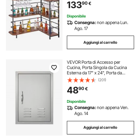
133
90
€
Salvaspazzio ad Angolo da Cucina
Salotto
Disponibile
Consegna:
non appena Lun.
Ago. 17
Aggiungi al carrello
VEVOR Porta di Accesso per
Cucina, Porta Singola da Cucina
Esterna da 17" x 24", Porta da
Incasso in Acciaio Inox, con Prese
(201)
d'Aria e Gancio, per Isola BBQ,
48
90
€
Stazione per Grigliate, Mobile da
Esterno
Disponibile
Consegna:
non appena Ven.
Ago. 14
Aggiungi al carrello