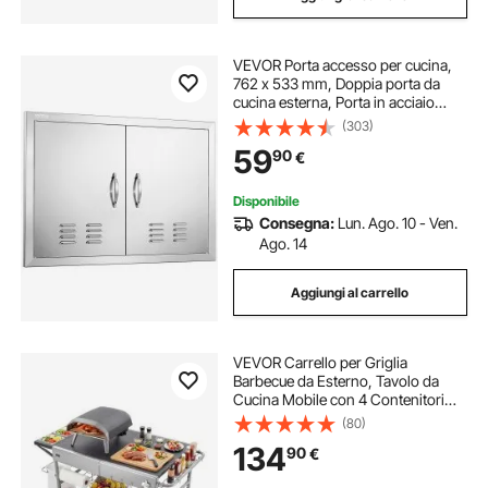
VEVOR Porta accesso per cucina,
762 x 533 mm, Doppia porta da
cucina esterna, Porta in acciaio
inossidabile montaggio ad incasso
(303)
con maniglie e prese d'aria, isola
59
90
€
cucina, mobiletto da esterno
Disponibile
Consegna:
Lun. Ago. 10 - Ven.
Ago. 14
Aggiungi al carrello
VEVOR Carrello per Griglia
Barbecue da Esterno, Tavolo da
Cucina Mobile con 4 Contenitori
per Spezie, Ruote, Coperchi, Ganci,
(80)
Tavoli per la Preparazione del
134
90
€
Barbecue per Cucina, Cortile, Isola
Cucina