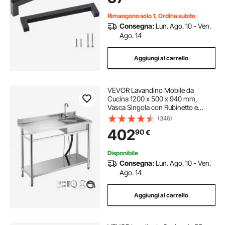
Bagno, Nero Opaco
Rimangono solo 1, Ordina subito
Consegna:
Lun. Ago. 10 - Ven.
Ago. 14
Aggiungi al carrello
VEVOR Lavandino Mobile da
Cucina 1200 x 500 x 940 mm,
Vasca Singola con Rubinetto e
Ripiano, Lavello da Cucina per
(346)
Garage, Ristorante, Lavanderia,
402
90
€
Lavabo da Esterno con Piano di
Lavoro Sinistra
Disponibile
Consegna:
Lun. Ago. 10 - Ven.
Ago. 14
Aggiungi al carrello