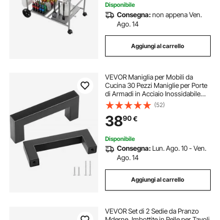
Disponibile
Consegna:
non appena Ven.
Ago. 14
Aggiungi al carrello
VEVOR Maniglia per Mobili da
Cucina 30 Pezzi Maniglie per Porte
di Armadi in Acciaio Inossidabile
Distanza Fori Centrali 76mm
(52)
Maniglie Quadrate Moderne per
38
90
€
Cassetti da Cucina Bagno Sala da
Pranzo Nero
Disponibile
Consegna:
Lun. Ago. 10 - Ven.
Ago. 14
Aggiungi al carrello
VEVOR Set di 2 Sedie da Pranzo
Mderne, Imbottite in Pelle per Tavoli