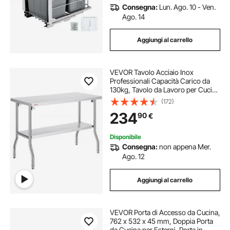
Consegna:
Lun. Ago. 10 - Ven.
Ago. 14
Aggiungi al carrello
VEVOR Tavolo Acciaio Inox
Professionali Capacità Carico da
130kg, Tavolo da Lavoro per Cucina
Gastronomia Tavolo da Lavoro, 2
(172)
Piani Pieghevole 122 x 61 x 85 cm
234
90
€
Lavoro Commerciale per Ristorante
Cucina
Disponibile
Consegna:
non appena Mer.
Ago. 12
Aggiungi al carrello
VEVOR Porta di Accesso da Cucina,
762 x 532 x 45 mm, Doppia Porta
da Cucina per Esterni, Porta in