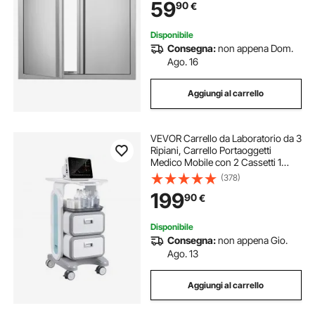
59
90
€
da esterno
Disponibile
Consegna:
non appena Dom.
Ago. 16
Aggiungi al carrello
VEVOR Carrello da Laboratorio da 3
Ripiani, Carrello Portaoggetti
Medico Mobile con 2 Cassetti 1
Vassoio, Carrello Servizio in
(378)
Materiale ABS, con 4 Ruote per
199
90
€
Laboratorio, Clinica, Ospedale,
Salone
Disponibile
Consegna:
non appena Gio.
Ago. 13
Aggiungi al carrello