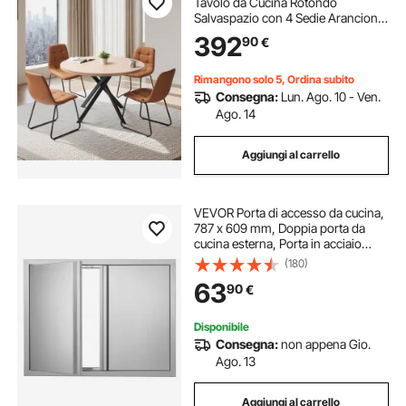
Tavolo da Cucina Rotondo
Salvaspazio con 4 Sedie Arancioni
Imbottite, Cuscini in Pelle PU,
392
90
€
Scrivania Moderna Colore Legno
con Piedini Regolabili per Sala da
Pranzo
Rimangono solo 5, Ordina subito
Consegna:
Lun. Ago. 10 - Ven.
Ago. 14
Aggiungi al carrello
VEVOR Porta di accesso da cucina,
787 x 609 mm, Doppia porta da
cucina esterna, Porta in acciaio
inossidabile per isola cucina,
(180)
stazione cucina, mobiletto da
63
90
€
esterno
Disponibile
Consegna:
non appena Gio.
Ago. 13
Aggiungi al carrello