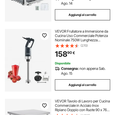
Ago. 14
Aggiungi al carrello
VEVOR Frullatore a Immersione da
Cucina Uso Commerciale Potenza
Nominale 750W Lunghezza
755mm Velocità Regolabile,
(270)
Frullatore Tritatutto da Cucina
158
90
€
Commerciale per Zuppe Salsa
Pesto Materiale Frullato
Disponibile
Consegna:
non appena Sab.
Ago. 15
Aggiungi al carrello
VEVOR Tavolo di Lavoro per Cucina
Commerciale in Acciaio Inox
Ripiano Doppio con Ruote 90 x 76 x
82 cm, Piano di Lavoro per Cucina