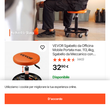
VEVOR Sgabello da Officina
Mobile Portata max. 113,4kg,
Sgabello da Meccanico con
Rotelle Altezza Regolabile da
(443)
Officina con Vassoio Porta
32
90
€
Attrezzi, Sedia per Riparazione
Auto Moto da Garage Officina
Disponibile
Consegna:
non appena Ven.
Ago. 14
Utilizziamo i cookie per migliorare la tua esperienza online.
Aggiungi al carrello
D'accordo