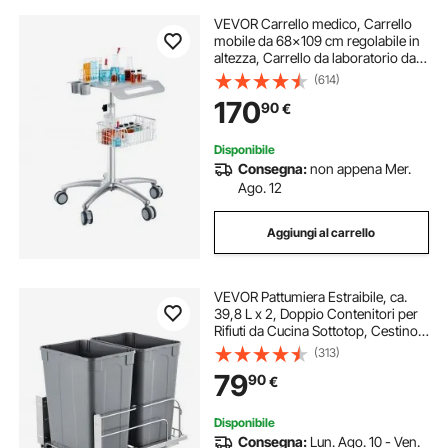
VEVOR Carrello medico, Carrello
mobile da 68x109 cm regolabile in
altezza, Carrello da laboratorio da
tavolo con rotelle per clinica,
(614)
bellezza e salone
170
90
€
Disponibile
Consegna:
non appena Mer.
Ago. 12
Aggiungi al carrello
VEVOR Pattumiera Estraibile, ca.
39,8 L x 2, Doppio Contenitori per
Rifiuti da Cucina Sottotop, Cestino
per la Raccolta Differenziata, con Kit
(313)
Porta e Chiusura per Mobili da
79
90
€
Cucina, Grigio
Disponibile
Consegna:
Lun. Ago. 10 - Ven.