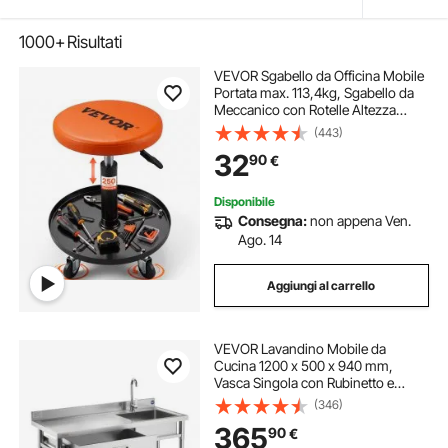
1000+
Risultati
VEVOR Sgabello da Officina Mobile
Portata max. 113,4kg, Sgabello da
Meccanico con Rotelle Altezza
Regolabile da Officina con Vassoio
(443)
Porta Attrezzi, Sedia per
32
90
€
Riparazione Auto Moto da Garage
Officina
Disponibile
Consegna:
non appena Ven.
Ago. 14
Aggiungi al carrello
VEVOR Lavandino Mobile da
Cucina 1200 x 500 x 940 mm,
Vasca Singola con Rubinetto e
Cassetto, Lavello da Cucina per
(346)
Garage, Ristorante, Lavanderia,
365
90
€
Lavabo da Esterno con Piano di