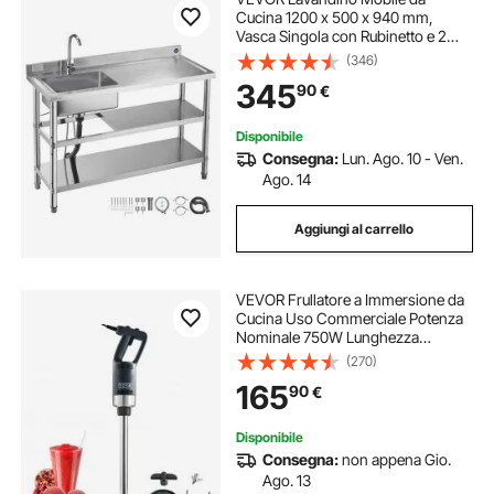
Cucina 1200 x 500 x 940 mm,
Vasca Singola con Rubinetto e 2
Vani Portaoggetti, Lavello da Cucina
(346)
per Garage, Ristorante, Lavabo da
345
90
€
Esterno con Piano di Lavoro Destra
Disponibile
Consegna:
Lun. Ago. 10 - Ven.
Ago. 14
Aggiungi al carrello
VEVOR Frullatore a Immersione da
Cucina Uso Commerciale Potenza
Nominale 750W Lunghezza
855mm Velocità Regolabile,
(270)
Frullatore Tritatutto da Cucina
165
90
€
Commerciale per Zuppe Salsa
Pesto Materiale Frullato
Disponibile
Consegna:
non appena Gio.
Ago. 13