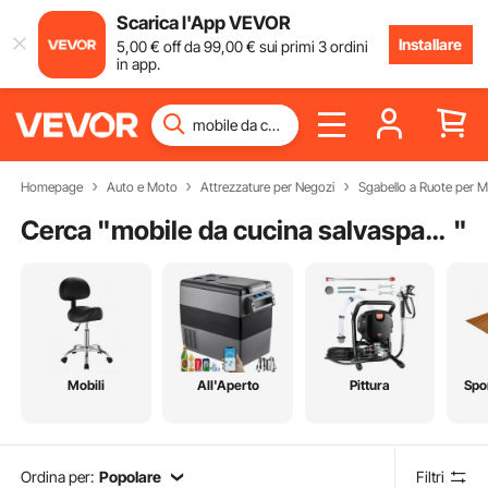
Scarica l'App VEVOR
Installare
5
,00
€
off da
99
,00
€
sui primi 3 ordini
in app.
Homepage
Auto e Moto
Attrezzature per Negozi
Sgabello a Ruote per 
Cerca "
mobile da cucina salvaspazio
"
Mobili
All'Aperto
Pittura
Spo
Ordina per:
Popolare
Filtri