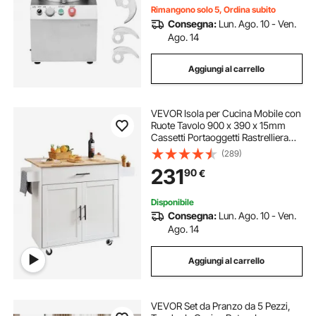
Rimangono solo 5, Ordina subito
Consegna:
Lun. Ago. 10 - Ven.
Ago. 14
Aggiungi al carrello
VEVOR Isola per Cucina Mobile con
Ruote Tavolo 900 x 390 x 15mm
Cassetti Portaoggetti Rastrelliera
Capacità Carico Totale 90,7 kg,
(289)
Carrello Isola da Cucina Credenza
231
90
€
Mobile per Utensili Cucina in MDF
Disponibile
Consegna:
Lun. Ago. 10 - Ven.
Ago. 14
Aggiungi al carrello
VEVOR Set da Pranzo da 5 Pezzi,