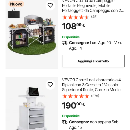
VEVOR Cucina da Campeggio
Nuovo
Portatile Pieghevole, Mobile
Portaoggetti da Campeggio con 2
Tavoli Laterali in MDF Paravento
(45)
Rimovibile per Fornello, Spazio
108
99
€
Portaoggetti Gambe a X, Mobile
Cucina per Picnic
Disponibile
Consegna:
Lun. Ago. 10 - Ven.
Ago. 14
Aggiungi al carrello
VEVOR Carrelli da Laboratorio a 4
Ripiani con 3 Cassetto 1 Vassoio
Superiore 4 Ruote, Carrello Medico
Mobile Materiale ABS
(378)
Consilenziose, Carrelli per
190
90
€
Laboratorio, Clinica, Ospedale,
Salone, Bianco
Disponibile
Consegna:
non appena Sab.
Ago. 15