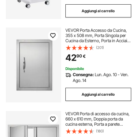
Aggiungi al carrello
VEVOR Porta Accesso da Cucina,
355 x 508 mm, Porta Singola per
Cucina da Esterno, Porta in Acciaio
Inox con Montaggio a Incasso,
(201)
Isola Cucina, Stazione Cucina,
42
90
€
Mobile da Esterno
Disponibile
Consegna:
Lun. Ago. 10 - Ven.
Ago. 14
Aggiungi al carrello
VEVOR Porta di accesso da cucina,
660 x 610 mm, Doppia porta da
cucina esterna, Porta a parete
verticale con maniglie retrattili, isola
(180)
cucina, stazione cucina, mobiletto