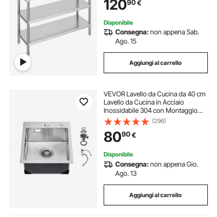
120
90
€
Regolabili, per Barbecue, Cucina,
Casa, Garage
Disponibile
Consegna:
non appena Sab.
Ago. 15
Aggiungi al carrello
VEVOR Lavello da Cucina da 40 cm
Lavello da Cucina in Acciaio
Inossidabile 304 con Montaggio
dall'Alto, Vasca Singola da Incasso
(296)
in Stile Fattoria con Accessori,
80
90
€
Lavello Domestico per Lavanderia,
Bar
Disponibile
Consegna:
non appena Gio.
Ago. 13
Aggiungi al carrello