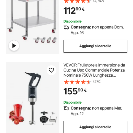
(4,742)
Uso Commerciale in Acciaio Inox
112
90
€
Capacità Carico Totale160kg 2 Piani
Disponibile
Consegna:
non appena Dom.
Ago. 16
Aggiungi al carrello
VEVOR Frullatore a Immersione da
Cucina Uso Commerciale Potenza
Nominale 750W Lunghezza
660mm Velocità Regolabile,
(270)
Frullatore Tritatutto da Cucina
155
90
€
Commerciale per Zuppe Salsa
Pesto Materiale Frullato
Disponibile
Consegna:
non appena Mer.
Ago. 12
Aggiungi al carrello