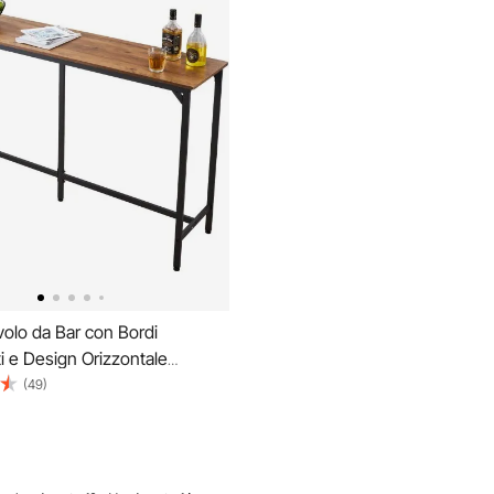
olo da Bar con Bordi
i e Design Orizzontale
e, Tavolo da Pub Rettangolare
(49)
 398 x 915 mm, Marrone
ero, Adatto per Minibar,
ala da Pranzo