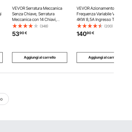
VEVOR Serratura Meccanica
VEVOR Azionamento a
i
Senza Chiave, Serratura
Frequenza Variabile VFD 5HP
Meccanica con 14 Chiavi,
4KW 8,5A Ingresso Trifase CA
i
Serratura Meccanica con
380V Uscita Trifase CA 0-
(348)
(200)
Tastiera e Maniglia, Serratura
380V, Ingresso 50/60Hz,
53
140
90
€
90
€
per Cancello Senza Chiave
Uscita 0-2000Hz VFD per
Impermeabile in Acciaio Inox a
Controllo Velocità Motore
Doppia Faccia
Mandrino
Aggiungi al carrello
Aggiungi al carrello
so