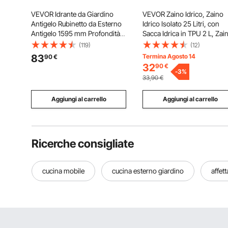
VEVOR Idrante da Giardino
VEVOR Zaino Idrico, Zaino
Antigelo Rubinetto da Esterno
Idrico Isolato 25 Litri, con
Antigelo 1595 mm Profondità
Sacca Idrica in TPU 2 L, Zai
di Interramento 91 cm Attacco
da Escursionismo con Sacc
(119)
(12)
per Tubo G 3/4 pollici Maniglia
Idrica, Zaino Idrico Giornali
83
Termina Agosto 14
90
€
a Leva, Idrante da Cortile
per Escursionismo, Corsa,
32
90
€
Giardino per Irrigazione
Ciclismo, Campeggio Nero
-
3
%
33,90
€
Aggiungi al carrello
Aggiungi al carrello
Ricerche consigliate
cucina mobile
cucina esterno giardino
affet