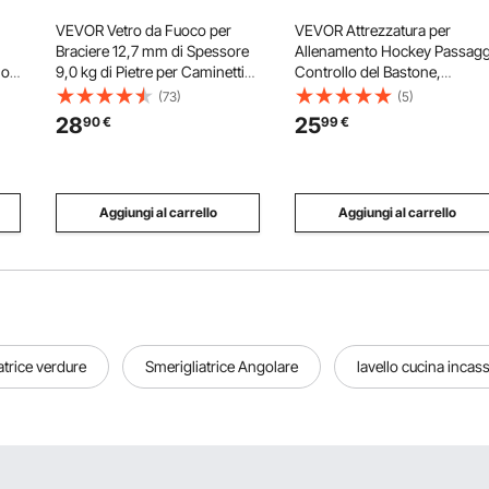
VEVOR Vetro da Fuoco per
VEVOR Attrezzatura per
Braciere 12,7 mm di Spessore
Allenamento Hockey Passagg
no
9,0 kg di Pietre per Caminetti
Controllo del Bastone,
a
Resistenti alle Alte
Rimbalzatore Ausilio Passagg
(73)
(5)
ero
Temperature, Riflettenti e
5 Sezioni di Hockey Controllo
28
25
90
€
99
€
Senza Fumo, Pietre Laviche
del Disco, Allenatore Portatile
per Braciere a Gas, Rame
per Controllo Hockey sul
Ghiaccio
Aggiungi al carrello
Aggiungi al carrello
tatrice verdure
Smerigliatrice Angolare
lavello cucina incas