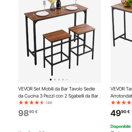
VEVOR Set Mobili da Bar Tavolo Sedie
VEVOR Tav
da Cucina 3 Pezzi con 2 Sgabelli da Bar
Arrotondat
e Bordi Arrotondati, Tavolo da Pranzo da
Estensibil
(49)
120 x 40 x 90 cm, Marrone Rustico e
da 1600 x
98
49
90
€
90
€
Nero, Adatto per Ufficio, Minibar
Chiaro e N
Ufficio, S
Disponibile