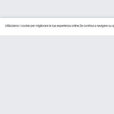
Utilizziamo i cookie per migliorare la tua esperienza online.Se continui a navigare su q
Servizio Clienti
Risorse
Contattaci
Programma 
Resi & Cambi
Programma 
Il tuo Ordine
Programma Af
Il tuo Account
Programma I
Politica di Spedizione
Metodo di Pagamento