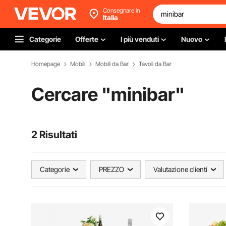
Consegnare in
Italia
Categorie
Offerte
I più venduti
Nuovo
Homepage
Mobili
Mobili da Bar
Tavoli da Bar
Cercare "
minibar
"
2 Risultati
Categorie
PREZZO
Valutazione clienti