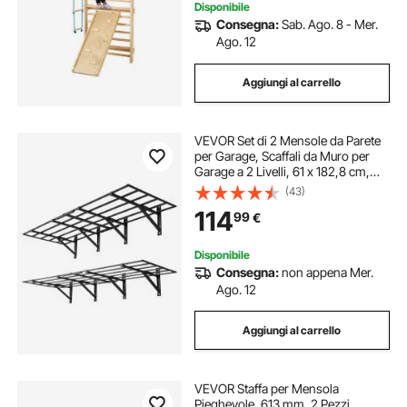
Disponibile
Consegna:
Sab. Ago. 8 - Mer.
Ago. 12
Aggiungi al carrello
VEVOR Set di 2 Mensole da Parete
per Garage, Scaffali da Muro per
Garage a 2 Livelli, 61 x 182,8 cm,
Scaffali Metallico Sospesi, Portata
(43)
Totale di 725 kg, Soluzione
114
99
€
Salvaspazio per Officina e Casa
Disponibile
Consegna:
non appena Mer.
Ago. 12
Aggiungi al carrello
VEVOR Staffa per Mensola
Pieghevole, 613 mm, 2 Pezzi,