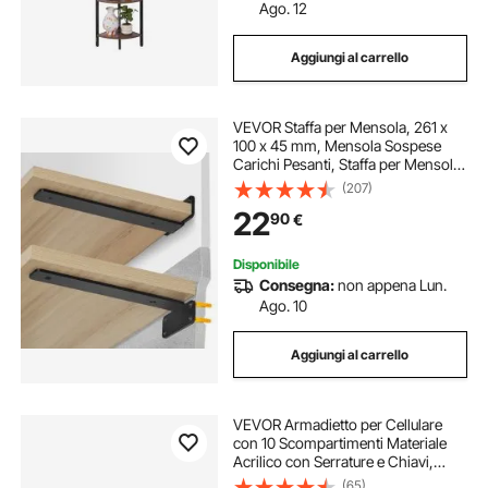
Ago. 12
Aggiungi al carrello
VEVOR Staffa per Mensola, 261 x
100 x 45 mm, Mensola Sospese
Carichi Pesanti, Staffa per Mensola
a L, Opaca Spessa 5 mm, Staffe
(207)
Mensola in Acciaio con Capacità di
22
90
€
Carico di 72,6 kg, Nero, 6 Pezzi
Disponibile
Consegna:
non appena Lun.
Ago. 10
Aggiungi al carrello
VEVOR Armadietto per Cellulare
con 10 Scompartimenti Materiale
Acrilico con Serrature e Chiavi,
Armadietto da Parete per Ufficio
(65)