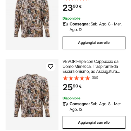
Caccia a Maniche Lunghe per
23
90
€
Lavoro Primaverile ed Estivo Nero
Taglia L
Disponibile
Consegna:
Sab. Ago. 8 - Mer.
Ago. 12
Aggiungi al carrello
VEVOR Felpa con Cappuccio da
Uomo Mimetica, Traspirante da
Escursionismo, ad Asciugatura
Rapida, Maglietta, Camicie da
(58)
Caccia a Maniche Lunghe per
25
90
€
Lavoro Primaverile ed Estivo Nero
Taglia XL
Disponibile
Consegna:
Sab. Ago. 8 - Mer.
Ago. 12
Aggiungi al carrello