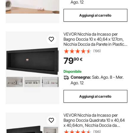
ventilatore a parete
Ago. 12
Aggiungi al carrello
libreria da parete industrial
VEVOR Nicchia da Incasso per
libreria da parete industriale
Bagno Doccia 10 x 40,64 x 127cm,
Nicchia Doccia da Parete in Plastica
XPS Impermeabile, Nicchia da
(196)
ventilatori da parete
ventilatore parete
Incasso a Parete Orizzontale per
79
90
€
Sapone da Bagno con Mensola
Colore Nero
ventilatore da parete
Disponibile
Consegna:
Sab. Ago. 8 - Mer.
Ago. 12
mensola da bagno a parete
Aggiungi al carrello
organizer parete portautensili
VEVOR Nicchia da Incasso per
mensole da parete bagno
Bagno Doccia Quadrata 10 x 40,64
x 40,64cm, Nicchia Doccia da
Parete in Plastica XPS
(196)