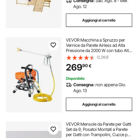
Consegna:
Sab. Ago. 8 - Mer.
Ago. 12
Aggiungi al carrello
VEVOR Macchina a Spruzzo per
Vernice da Parete Airless ad Alta
Pressione da 2000 W con tubo Alta
Pressione, Macchina per
(2,263)
Spruzzatura da Parete, per Interni
269
90
€
Esterni a Base d'Acqua e a Base di
Olio
Disponibile
Consegna:
non appena Gio.
Ago. 13
Aggiungi al carrello
VEVOR Mensole da Parete per Gatti
Set da 9, Posatoi Montati a Parete
per Gatti con Trampolini, Cucce per