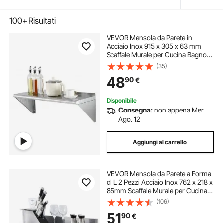
100+
Risultati
VEVOR Mensola da Parete in
Acciaio Inox 915 x 305 x 63 mm
Scaffale Murale per Cucina Bagno
Soggiorno Capacità Carico Max.
(35)
113kg, Mensola da Parete
48
90
€
Portaoggetti Portaspezie in Acciaio
Inox per Cucina
Disponibile
Consegna:
non appena Mer.
Ago. 12
Aggiungi al carrello
VEVOR Mensola da Parete a Forma
di L 2 Pezzi Acciaio Inox 762 x 218 x
85mm Scaffale Murale per Cucina
Capacità Carico Max. 20kg,
(106)
Mensola da Parete Portaoggetti
51
90
€
Portaspezie in Acciaio Inox per