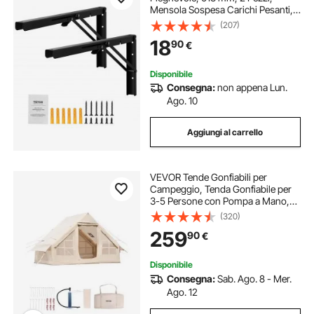
Mensola Sospesa Carichi Pesanti,
Staffe Mensole, Staffa Mensola a L,
(207)
Opaca Spessa 5 mm, Staffe per
18
90
€
Mensola in Acciaio Carico di 136,1
kg, Nero
Disponibile
Consegna:
non appena Lun.
Ago. 10
Aggiungi al carrello
VEVOR Tende Gonfiabili per
Campeggio, Tenda Gonfiabile per
3-5 Persone con Pompa a Mano,
Tenda da Glamping 300D Oxford 4
(320)
Stagioni con Jack per Stufa, 2 Porte
259
90
€
e 2 Finestre a Rete, Borsa
Portaoggetti
Disponibile
Consegna:
Sab. Ago. 8 - Mer.
Ago. 12