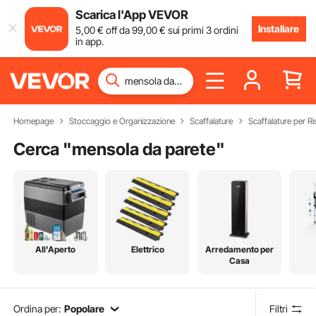
Scarica l'App VEVOR
Installare
5
,00
€
off da
99
,00
€
sui primi 3 ordini
in app.
Homepage
Stoccaggio e Organizzazione
Scaffalature
Scaffalature per Ri
Cerca "
mensola da parete
"
All'Aperto
Elettrico
Arredamento per
Casa
Ordina per:
Popolare
Filtri