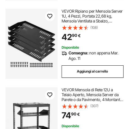
VEVOR Ripiano per Mensola Server
1U, 4 Pezzi, Portata 22,68 kg,
Mensola Ventilata a Sbalzo,
Montaggio a Parete o Mensola con
(108)
Vassoio, Buona Circolazione
42
90
€
dell'Aria per Apparecchiature di Rete
482 mm
Disponibile
Consegna:
non appena Mar.
Ago. 11
Aggiungi al carrello
VEVOR Mensola di Rete 12U a
Telaio Aperto, Mensola Server da
Parete o da Pavimento, 4 Montanti
con Ripiani Ventilati e Hardware di
(307)
Montaggio, per Apparecchiature di
74
90
€
Rete IT e Apparecchiature AV
Disponibile