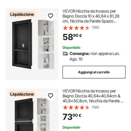
VEVOR Nicchia da Incasso per
Liquidazione
Bagno Doccia 10 x 40,64 x 81,28
cm, Nicchia da Parete Spazio
Doppio in Plastica XPS
(196)
Impermeabile, Nicchia da Incasso a
58
90
€
Parete per Sapone da Bagno con
Mensola Colore Nero
Disponibile
Consegna:
non appena Lun.
Ago. 10
Aggiungi al carrello
VEVOR Nicchia da Incasso per
Liquidazione
Bagno Doccia 40,64x40,64cm &
40,6x50,8cm, Nicchia da Parete 3
Spazio in Plastica XPS
(196)
Impermeabile, Nicchia da Incasso a
73
90
€
Parete per Sapone da Bagno con
Mensola Colore Nero
Disponibile