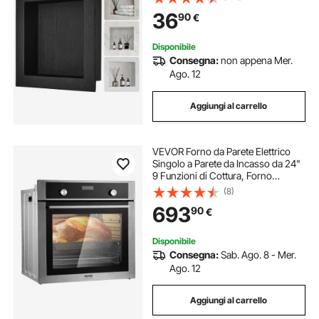
Impermeabile, Nicchia da Incasso a
36
90
€
Parete per Sapone da Bagno con
Mensola Colore Nero
Disponibile
Consegna:
non appena Mer.
Ago. 12
Aggiungi al carrello
VEVOR Forno da Parete Elettrico
Singolo a Parete da Incasso da 24"
9 Funzioni di Cottura, Forno
Elettrico a Parete Riscaldamento
(8)
max. 200°C, Forno Elettrico 3550
693
90
€
W Griglia e Teglia da Forno, Cucina
Disponibile
Consegna:
Sab. Ago. 8 - Mer.
Ago. 12
Aggiungi al carrello