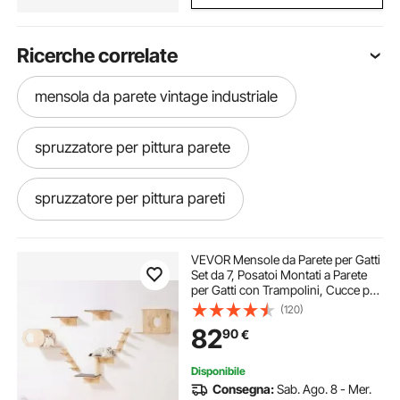
Ricerche correlate
mensola da parete vintage industriale
spruzzatore per pittura parete
spruzzatore per pittura pareti
ventilatore assiale da parete
VEVOR Mensole da Parete per Gatti
Set da 7, Posatoi Montati a Parete
per Gatti con Trampolini, Cucce per
ventilatori parete
gatti, Amache, Set di Mobili da
(120)
Parete per Gatti Fino a 18,14 kg per
82
90
€
Dormire, Arrampicarsi
libreria a parete industriale
Disponibile
Consegna:
Sab. Ago. 8 - Mer.