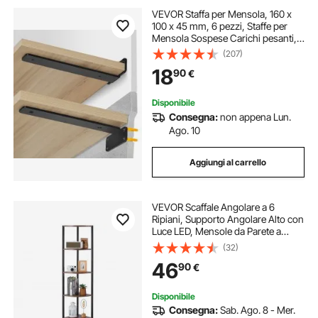
VEVOR Staffa per Mensola, 160 x
100 x 45 mm, 6 pezzi, Staffe per
Mensola Sospese Carichi pesanti,
Staffa Mensola a L, Nera Opaca
(207)
Spessa 5 mm, Staffe Mensola in
18
90
€
Acciaio Capacità di Carico di 72,6
kg
Disponibile
Consegna:
non appena Lun.
Ago. 10
Aggiungi al carrello
VEVOR Scaffale Angolare a 6
Ripiani, Supporto Angolare Alto con
Luce LED, Mensole da Parete a
Torre con Struttura in Metallo e
(32)
Ripiani in Legno, Libreria Stretta per
46
90
€
Camera da Letto, Soggiorno
Disponibile
Consegna:
Sab. Ago. 8 - Mer.