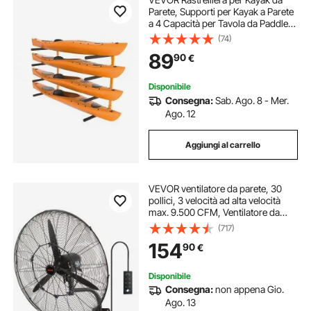
Parete, Supporti per Kayak a Parete
a 4 Capacità per Tavola da Paddle
per Canoa Kayak, Ganci per
(74)
Stoccaggio Kayak con Bracci
89
90
€
Imbottiti Regolabili
Disponibile
Consegna:
Sab. Ago. 8 - Mer.
Ago. 12
Aggiungi al carrello
VEVOR ventilatore da parete, 30
pollici, 3 velocità ad alta velocità
max. 9.500 CFM, Ventilatore da
parete industriale oscillante
(717)
impermeabile, commerciale o
154
90
€
residenziale per magazzino, serra,
officina, Nero, ETL elencato
Disponibile
Consegna:
non appena Gio.
Ago. 13