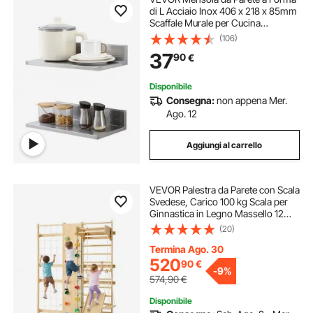
di L Acciaio Inox 406 x 218 x 85mm
Scaffale Murale per Cucina
Soggiorno Capacità Carico Max.
(106)
20kg, Mensola da Parete
37
90
€
Portaoggetti Portaspezie in Acciaio
Inox per Cucina
Disponibile
Consegna:
non appena Mer.
Ago. 12
Aggiungi al carrello
VEVOR Palestra da Parete con Scala
Svedese, Carico 100 kg Scala per
Ginnastica in Legno Massello 12
Livelli, con Parete da Arrampicata,
(20)
Anelli da Palestra, Barra per
Trazioni, Tavola da Arrampicata
Termina Ago. 30
520
90
€
-
9%
574,90
€
Disponibile