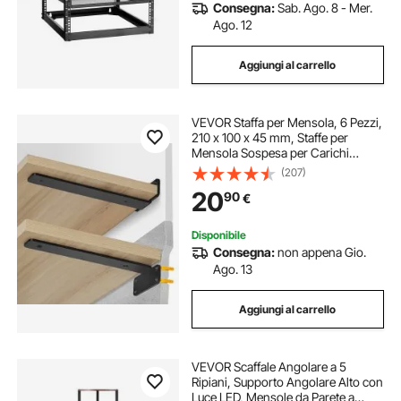
Consegna:
Sab. Ago. 8 - Mer.
Ago. 12
Aggiungi al carrello
VEVOR Staffa per Mensola, 6 Pezzi,
210 x 100 x 45 mm, Staffe per
Mensola Sospesa per Carichi
Pesanti Staffa per Mensola a L,
(207)
Opaca Spessa 5 mm, Staffa in
20
90
€
Acciaio Capacità di Carico di 72,6
kg, Nero
Disponibile
Consegna:
non appena Gio.
Ago. 13
Aggiungi al carrello
VEVOR Scaffale Angolare a 5
Ripiani, Supporto Angolare Alto con
Luce LED, Mensole da Parete a