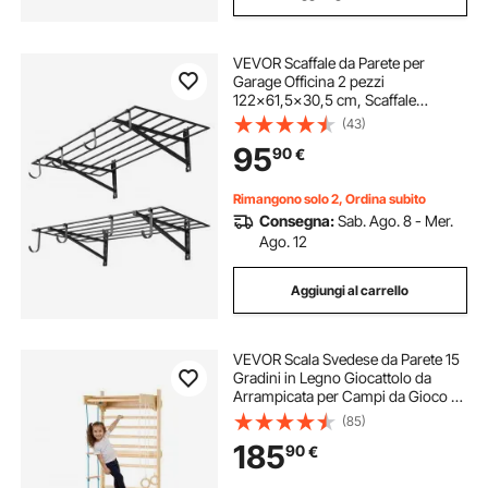
VEVOR Scaffale da Parete per
Garage Officina 2 pezzi
122x61,5x30,5 cm, Scaffale
Portaoggetti da Muro per Officina
(43)
Lavanderia con Ganci Carico
95
90
€
Singolo 118 kg, Griglia Portaoggetti
da Parete, Nero
Rimangono solo 2, Ordina subito
Consegna:
Sab. Ago. 8 - Mer.
Ago. 12
Aggiungi al carrello
VEVOR Scala Svedese da Parete 15
Gradini in Legno Giocattolo da
Arrampicata per Campi da Gioco al
Coperto, Portata 100 kg, Scala
(85)
Svedese da Parete, Spalliera Parete
185
90
€
da Palestra in Legno di Pino