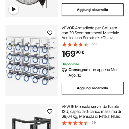
Aggiungi al carrello
VEVOR Armadietto per Cellulare
con 20 Scompartimenti Materiale
Acrilico con Serrature e Chiavi,
Armadietto da Parete per Ufficio
(65)
Aula Palestra, Cassetta Deposito
169
90
€
Oggetti da Parete Acrilico
Trasparente
Disponibile
Consegna:
non appena Mer.
Ago. 12
Aggiungi al carrello
VEVOR Mensola server da Parete
12U, capacità di carico massima di
68,04 kg, Mensola di Rete a Telaio
Aperto con Apertura di 180 Gradi,
(51)
Acciaio al Carbonio, per