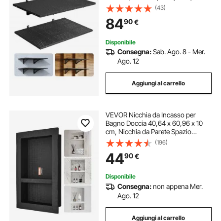
Pannelli Forati da Parete Scaffale
(43)
Portaoggetti Carico Singolo 127 kg,
84
90
€
Officina Lavanderia Garage Cucina,
Nero
Disponibile
Consegna:
Sab. Ago. 8 - Mer.
Ago. 12
Aggiungi al carrello
VEVOR Nicchia da Incasso per
Bagno Doccia 40,64 x 60,96 x 10
cm, Nicchia da Parete Spazio
Doppio in Plastica XPS
(196)
Impermeabile, Nicchia da Incasso a
44
90
€
Parete per Sapone da Bagno con
Mensola Colore Nero
Disponibile
Consegna:
non appena Mer.
Ago. 12
Aggiungi al carrello