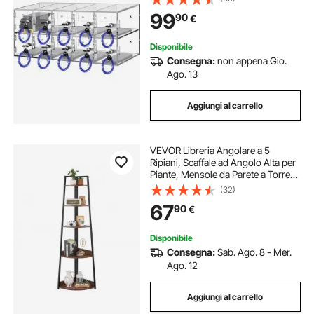
Aula Palestra, Cassetta Deposito
99
90
€
Oggetti da Parete Acrilico
Trasparente
Disponibile
Consegna:
non appena Gio.
Ago. 13
Aggiungi al carrello
VEVOR Libreria Angolare a 5
Ripiani, Scaffale ad Angolo Alta per
Piante, Mensole da Parete a Torre
con Struttura in Metallo e Ripiani in
(32)
Legno, per Camera da Letto,
67
90
€
Soggiorno, Ufficio
Disponibile
Consegna:
Sab. Ago. 8 - Mer.
Ago. 12
Aggiungi al carrello