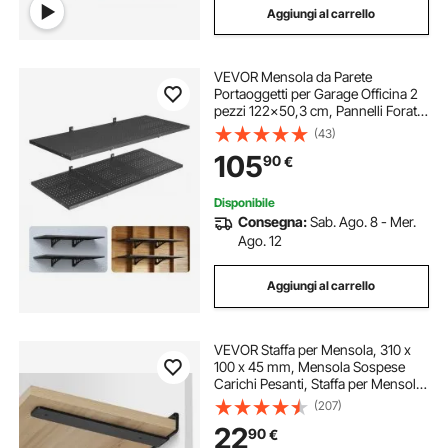
Aggiungi al carrello
VEVOR Mensola da Parete
Portaoggetti per Garage Officina 2
pezzi 122x50,3 cm, Pannelli Forati
Scaffale Portaoggetti 2 Ripiani
(43)
Carico Singolo 127 kg per
105
90
€
Lavanderia Cucina Officina, Nero
Disponibile
Consegna:
Sab. Ago. 8 - Mer.
Ago. 12
Aggiungi al carrello
VEVOR Staffa per Mensola, 310 x
100 x 45 mm, Mensola Sospese
Carichi Pesanti, Staffa per Mensola
a L, Opaca Spessa 5 mm, Staffe
(207)
Mensola in Acciaio con Capacità di
22
90
€
Carico di 72,6 kg, Nero, 6 Pezzi