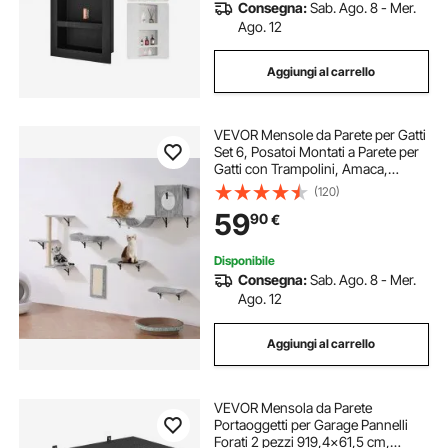
Consegna:
Sab. Ago. 8 - Mer.
Ago. 12
Aggiungi al carrello
VEVOR Mensole da Parete per Gatti
Set 6, Posatoi Montati a Parete per
Gatti con Trampolini, Amaca,
Divano, Albero per Gatti, Set di
(120)
Mobili da Parete per Gatti Fino a
59
90
€
18,14 kg per Dormire, Arrampicarsi
Disponibile
Consegna:
Sab. Ago. 8 - Mer.
Ago. 12
Aggiungi al carrello
VEVOR Mensola da Parete
Portaoggetti per Garage Pannelli
Forati 2 pezzi 919,4x61,5 cm,