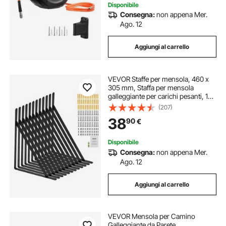
Disponibile
Consegna:
non appena Mer.
Ago. 12
Aggiungi al carrello
VEVOR Staffe per mensola, 460 x
305 mm, Staffa per mensola
galleggiante per carichi pesanti, 12
pezzi, Staffa per mensola
(207)
triangolare nera opaca spessa 3
38
90
€
mm, Acciaio con capacità carico
72,6kg
Disponibile
Consegna:
non appena Mer.
Ago. 12
Aggiungi al carrello
VEVOR Mensola per Camino
Galleggiante da Parete,