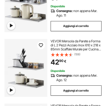
Cucina
Disponibile
Consegna:
non appena Mar.
Ago. 11
Aggiungi al carrello
VEVOR Mensola da Parete a Forma
di L 2 Pezzi Acciaio Inox 610 x 218 x
85mm Scaffale Murale per Cucina
Capacità Carico Max. 20kg,
(106)
Mensola da Parete Portaoggetti
42
90
€
Portaspezie in Acciaio Inox per
Cucina
Disponibile
Consegna:
non appena Mer.
Ago. 12
Aggiungi al carrello
VEVOR Mensola da Parete a Forma