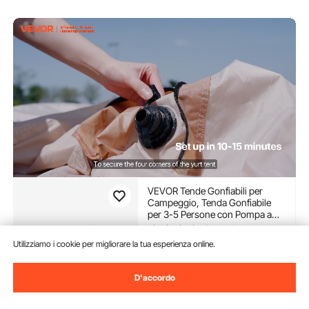
VEVOR Tende Gonfiabili per
Campeggio, Tenda Gonfiabile
per 3-5 Persone con Pompa a
Mano, Tenda da Glamping 300D
(320)
Oxford 4 Stagioni con Jack per
Utilizziamo i cookie per migliorare la tua esperienza online.
259
90
€
Stufa, 2 Porte e 2 Finestre a Rete,
Borsa Portaoggetti
D'accordo
Disponibile
Consegna:
Sab. Ago. 8 -
Mer. Ago. 12