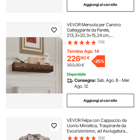
Aggiungi al carrello
VEVOR Mensola per Camino
Galleggiante da Parete,
213,3x20,3x15,24 cm,
Rivestimento per Camino
(79)
Galleggiante in Legno Naturale,
Portata 22,7 kg, Fatto a Mano, per
Termina Ago. 14
Decorazione da Parete, Marrone
226
90
€
-
25%
303,90
€
Disponibile
Consegna:
Sab. Ago. 8 - Mer.
Ago. 12
Aggiungi al carrello
VEVOR Felpa con Cappuccio da
Uomo Mimetica, Traspirante da
Escursionismo, ad Asciugatura
Rapida, Maglietta, Camicie da
(58)