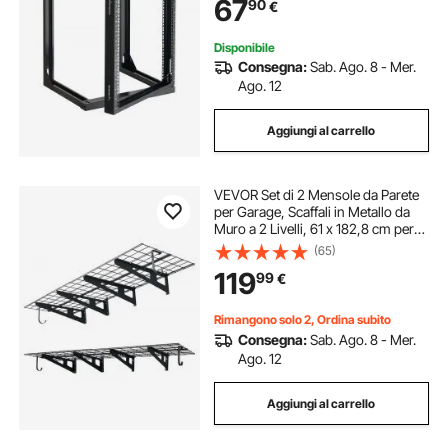
67
90
€
Apparecchiature di Rete IT da 482
mm
Disponibile
Consegna:
Sab. Ago. 8 - Mer.
Ago. 12
Aggiungi al carrello
VEVOR Set di 2 Mensole da Parete
per Garage, Scaffali in Metallo da
Muro a 2 Livelli, 61 x 182,8 cm per
Mensola, Portata Totale di 454 kg,
(65)
con Ganci Portautensili, Soluzione
119
99
€
Salvaspazio per Officina
Rimangono solo 2, Ordina subito
Consegna:
Sab. Ago. 8 - Mer.
Ago. 12
Aggiungi al carrello