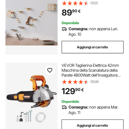
gatti, Amache, Set di Mobili da
(120)
Parete per Gatti Fino a 18,14 kg per
89
90
€
Dormire, Arrampicarsi
Disponibile
Consegna:
non appena Lun.
Ago. 10
Aggiungi al carrello
VEVOR Taglierina Elettrica 42mm
Macchina della Scanalatura della
Parete 4800Watt dell'Inseguitore
della Parete ,Stozzatrice da Parete
(504)
6000 RPM Nessuna Polvere,
129
90
€
Macchina da Taglio a Parete
Disponibile
Consegna:
non appena Mar.
Ago. 11
Aggiungi al carrello