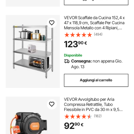
VEVOR Scaffale da Cucina 152,4 x
47 x 118,9 cm, Scaffale Per Cucina
Mensola Metallo con 4 Ripiani,
Scaffalatura Capacità da 150kg a
(494)
Ripiano​ Scaffale in Acciaio
123
90
€
Inossidabile per Cucina e Garage
Disponibile
Consegna:
non appena Gio.
Ago. 13
Aggiungi al carrello
VEVOR Avvolgitubo per Aria
Compressa Retrattile, Tubo
Flessibile in PVC da 30 m x 9,5
mm, Massimo 300 PSI, con
(182)
Riavvolgimento Automatico e Cavo
92
90
€
da 2 m, Montaggio a Parete
Girevole per Garage