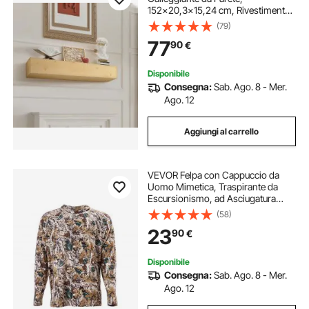
152x20,3x15,24 cm, Rivestimento
per Camino Galleggiante in Legno
(79)
Naturale, Portata 22,7 kg,
77
90
€
Realizzato a Mano, per Decorazione
da Parete, Rustico
Disponibile
Consegna:
Sab. Ago. 8 - Mer.
Ago. 12
Aggiungi al carrello
VEVOR Felpa con Cappuccio da
Uomo Mimetica, Traspirante da
Escursionismo, ad Asciugatura
Rapida, Maglietta, Camicie da
(58)
Caccia a Maniche Lunghe per
23
90
€
Lavoro Primaverile ed Estivo Nero
Taglia XXL
Disponibile
Consegna:
Sab. Ago. 8 - Mer.
Ago. 12