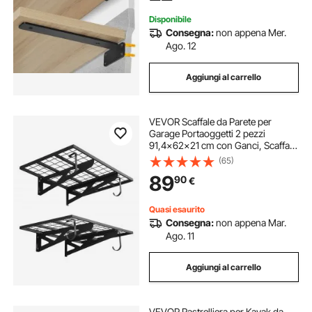
Disponibile
Consegna:
non appena Mer.
Ago. 12
Aggiungi al carrello
VEVOR Scaffale da Parete per
Garage Portaoggetti 2 pezzi
91,4x62x21 cm con Ganci, Scaffale
a Griglia da Muro per Garage
(65)
Lavanderia Officina Carico Singolo
89
90
€
max. 113 kg, Mensola da Parete,
Nero
Quasi esaurito
Consegna:
non appena Mar.
Ago. 11
Aggiungi al carrello
VEVOR Rastrelliera per Kayak da