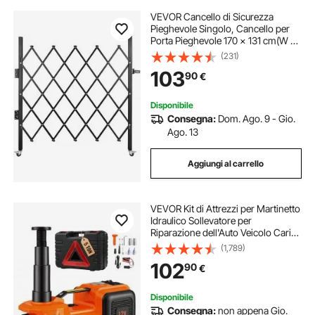
VEVOR Cancello di Sicurezza
Pieghevole Singolo, Cancello per
Porta Pieghevole 170 × 131 cm(W ×
H), Cancello di Sicurezza a
(231)
Fisarmonica in Acciaio, Cancello
103
90
€
per Barricata Rotolante a 360°,
Cancello a Forbice
Disponibile
Consegna:
Dom. Ago. 9 - Gio.
Ago. 13
Aggiungi al carrello
VEVOR Kit di Attrezzi per Martinetto
Idraulico Sollevatore per
Riparazione dell'Auto Veicolo Carico
Massimo 5 Tonnellate Corrente CC
(1,789)
12V 180W 15A Pressione 10bar,
102
90
€
Cassetta di Attrezzi per Martinetto
Disponibile
Consegna:
non appena Gio.