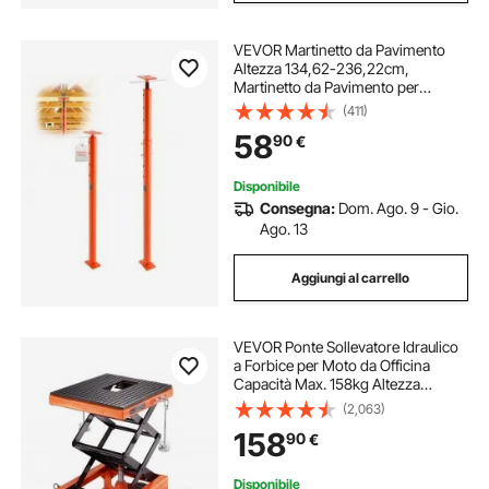
VEVOR Martinetto da Pavimento
Altezza 134,62-236,22cm,
Martinetto da Pavimento per
Seminterrato Regolabile per
(411)
Livellamento, Portata ca.
58
90
€
8164,66kg, Palo Supporto
Sollevamento Telescopico in
Acciaio
Disponibile
Consegna:
Dom. Ago. 9 - Gio.
Ago. 13
Aggiungi al carrello
VEVOR Ponte Sollevatore Idraulico
a Forbice per Moto da Officina
Capacità Max. 158kg Altezza
Regolabile 35-90,5cm, Ponte
(2,063)
Sollevatore Alzamoto da Officina
158
90
€
Operazione Idraulica Piattaforma
41,5 x 35 cm
Disponibile