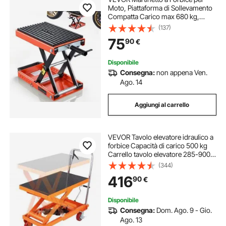
Moto, Piattaforma di Sollevamento
Compatta Carico max 680 kg,
Escursione di Sollevamento 10,5-
(137)
35 cm per Manutenzione Moto da
75
90
€
Officina Garage, Sollevatore in
Acciaio
Disponibile
Consegna:
non appena Ven.
Ago. 14
Aggiungi al carrello
VEVOR Tavolo elevatore idraulico a
forbice Capacità di carico 500 kg
Carrello tavolo elevatore 285-900
mm Campo di sollevamento Tavolo
(344)
elevatore officina 815 x 505 mm
416
90
€
Carrello elevatore a forbice
Disponibile
Consegna:
Dom. Ago. 9 - Gio.
Ago. 13