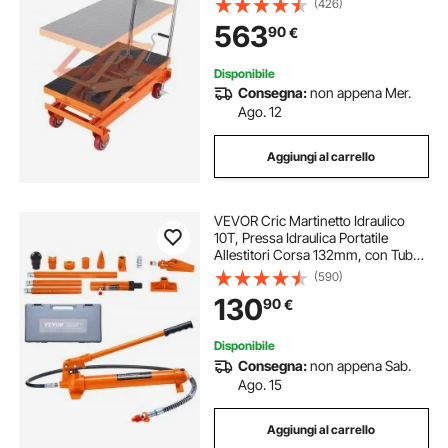
(426)
Forbice Doppia con 4 Ruote
563
90
€
Cuscinetto Antiscivolo, Carrello
Idraulico a Forbice
Disponibile
Consegna:
non appena Mer.
Ago. 12
Aggiungi al carrello
VEVOR Cric Martinetto Idraulico
10T, Pressa Idraulica Portatile
Allestitori Corsa 132mm, con Tubo
Olio da 1,4m e Custodia, per
(590)
Riparazione Telaio Auto
130
90
€
Costruzione Auto, Cilindro Idraulico
Martinetto
Disponibile
Consegna:
non appena Sab.
Ago. 15
Aggiungi al carrello