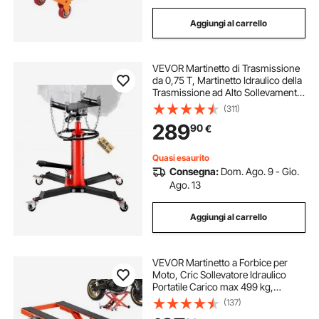
Aggiungi al carrello
VEVOR Martinetto di Trasmissione
da 0,75 T, Martinetto Idraulico della
Trasmissione ad Alto Sollevamento,
Jack a Trasmissione Verticale con 4
(311)
Rotelle Girevoli per Autoveicoli o
289
90
€
Autocarri Leggeri
Quasi esaurito
Consegna:
Dom. Ago. 9 - Gio.
Ago. 13
Aggiungi al carrello
VEVOR Martinetto a Forbice per
Moto, Cric Sollevatore Idraulico
Portatile Carico max 499 kg,
Escursione di Sollevamento 12-
(137)
35,8 cm per Manutenzione Moto da