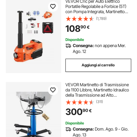
VEVOR Cric per Auto Elettrico
Portatile Regolabile a Forbice (5T)
con Pompa Integrata, Martinetto
Elettrico per Sostituzione
(1,789)
Smontagomme con Chiave a
108
90
€
Impatto Set di Cric a Luce LED per
Camion SUV
Disponibile
Consegna:
non appena Mer.
Ago. 12
Aggiungi al carrello
VEVOR Martinetto di Trasmissione
da 1100 Libbre, Martinetto Idraulico
della Trasmissione ad Alto
Sollevamento, Jack a Trasmissione
(311)
Verticale con 4 Rotelle Girevoli per
300
90
€
Autoveicoli o Autocarri Leggeri
Disponibile
Consegna:
Dom. Ago. 9 - Gio.
Ago. 13