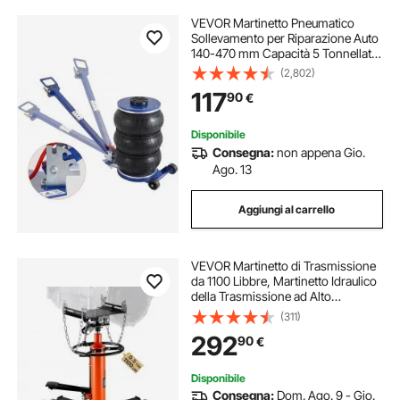
VEVOR Martinetto Pneumatico
Sollevamento per Riparazione Auto
140-470 mm Capacità 5 Tonnellate,
Martinetto Pneumatico 0,8-1,0 MPa
(2,802)
con 3 Cuscini d'Aria Impugnatura
117
90
€
Regolabile Blu per da Officina
Garage
Disponibile
Consegna:
non appena Gio.
Ago. 13
Aggiungi al carrello
VEVOR Martinetto di Trasmissione
da 1100 Libbre, Martinetto Idraulico
della Trasmissione ad Alto
Sollevamento, Jack a Trasmissione
(311)
Verticale con 4 Rotelle Girevoli per
292
90
€
Autoveicoli o Autocarri Leggeri
Disponibile
Consegna:
Dom. Ago. 9 - Gio.