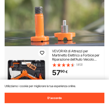
VEVOR Kit di Attrezzi per
Martinetto Elettrico a Forbice per
Riparazione dell'Auto Veicolo
Carico Massimo 3 Tonnellate CC
(413)
12V 15A, Cassetta di Attrezzi per
57
90
€
Martinetto Elettric Forbice
Controllo Remoto
Disponibile
Utilizziamo i cookie per migliorare la tua esperienza online.
Consegna:
non appena Mer.
Ago. 12
D'accordo
Aggiungi al carrello