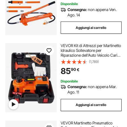
Disponibile
Consegna:
non appena Ven.
Ago. 14
Aggiungi al carrello
VEVOR Kit di Attrezzi per Martinetto
Idraulico Sollevatore per
Riparazione dell'Auto Veicolo Carico
Massimo 5 Tonnellate Corrente CC
(1,789)
12V 180W 15A Pressione 10bar,
85
90
€
Cassetta di Attrezzi per Martinetto
Disponibile
Consegna:
non appena Mar.
Ago. 11
Aggiungi al carrello
VEVOR Martinetto Pneumatico