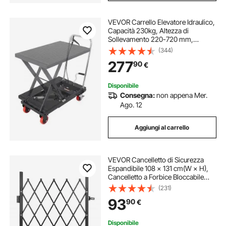
VEVOR Carrello Elevatore Idraulico,
Capacità 230kg, Altezza di
Sollevamento 220-720 mm,
Piattaforma Elevatore Manuale a
(344)
Forbice Singola con Cuscinetto
277
90
€
Antiscivolo, Carrello Idraulico a
Forbice Nero
Disponibile
Consegna:
non appena Mer.
Ago. 12
Aggiungi al carrello
VEVOR Cancelletto di Sicurezza
Espandibile 108 × 131 cm(W × H),
Cancelletto a Forbice Bloccabile
con Lucchetto, Acciaio Massiccio,
(231)
con Ruote Girevoli a 360°, per
93
90
€
Vialetto, Garage, Giardino Piscina
Disponibile