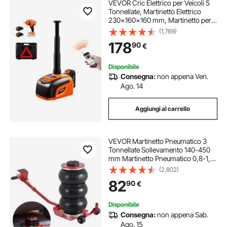
VEVOR Cric Elettrico per Veicoli 5
Tonnellate, Martinetto Elettrico
230x160x160 mm, Martinetto per
Sostituzione Pneumatici Coppia
(1,789)
400 Nm, Kit Cric Portatile
178
90
€
Sollevamento 160-450 mm Garage
Officina
Disponibile
Consegna:
non appena Ven.
Ago. 14
Aggiungi al carrello
VEVOR Martinetto Pneumatico 3
Tonnellate Sollevamento 140-450
mm Martinetto Pneumatico 0,8-1,0
MPa, Martinetto Gonfiabile 3
(2,802)
Cuscini d'Aria per Riparazione Auto
82
90
€
Manutenzione SUV Pickup Officina
Garage
Disponibile
Consegna:
non appena Sab.
Ago. 15