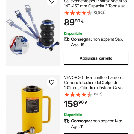
Sollevamento per Riparazione Auto
140-450 mm Capacità 3 Tonnellate,
Martinetto Pneumatico 0,8-1,0 MPa
(2,802)
con 3 Cuscini d'Aria Impugnatura
89
90
€
Regolabile Blu per da Officina
Garage
Disponibile
Consegna:
non appena Sab.
Ago. 15
Aggiungi al carrello
VEVOR 30T Martinetto Idraulico ,
Cilindro Idraulico del Colpo di
100mm , Cilindro a Pistone Cavo
Cilindro Idraulico Cilindro di
(204)
Sollevamento Connettore Rapido
159
90
€
Sollevamento Facile
Disponibile
Consegna:
non appena Mar.
Ago. 11