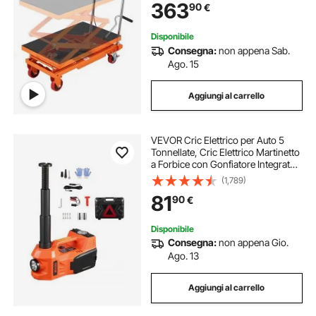
363
90
€
Cuscinetto Antiscivolo, Carrello
Idraulico a Forbice
Disponibile
Consegna:
non appena Sab.
Ago. 15
Aggiungi al carrello
VEVOR Cric Elettrico per Auto 5
Tonnellate, Cric Elettrico Martinetto
a Forbice con Gonfiatore Integrato,
Cric per Sostituzione Pneumatici
(1,789)
Regolabile 12 V con Martello Luce
81
90
€
LED, Kit Cric Portatile
Disponibile
Consegna:
non appena Gio.
Ago. 13
Aggiungi al carrello