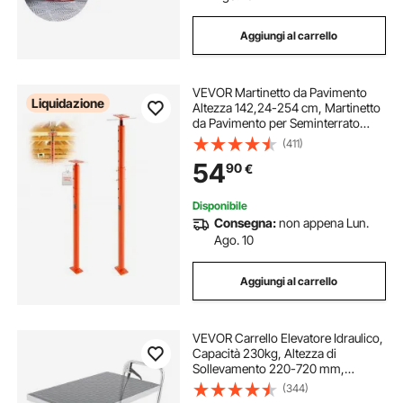
Aggiungi al carrello
VEVOR Martinetto da Pavimento
Liquidazione
Altezza 142,24-254 cm, Martinetto
da Pavimento per Seminterrato
Regolabile per Livellamento, Portata
(411)
8164,66 kg, Palo di Supporto
54
90
€
Sollevamento Telescopico in
Acciaio
Disponibile
Consegna:
non appena Lun.
Ago. 10
Aggiungi al carrello
VEVOR Carrello Elevatore Idraulico,
Capacità 230kg, Altezza di
Sollevamento 220-720 mm,
Piattaforma Elevatore Manuale a
(344)
Forbice Singola con Cuscinetto