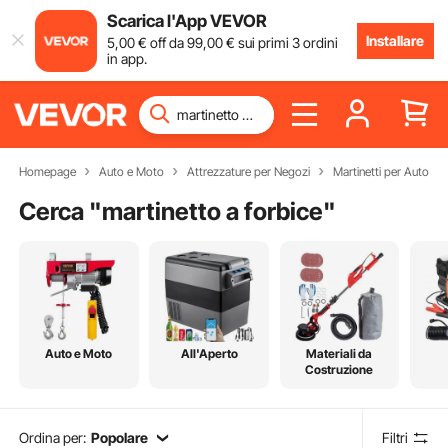
Scarica l'App VEVOR
Installare
5
,00
€
off da
99
,00
€
sui primi 3 ordini
in app.
Homepage
Auto e Moto
Attrezzature per Negozi
Martinetti per Auto
Cerca "
martinetto a forbice
"
Auto e Moto
All'Aperto
Materiali da
Costruzione
Ordina per:
Popolare
Filtri