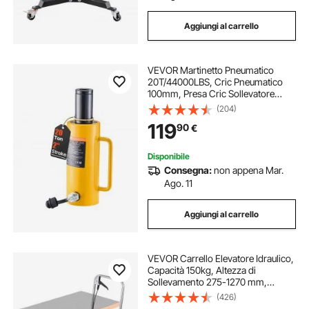
Aggiungi al carrello
VEVOR Martinetto Pneumatico
20T/44000LBS, Cric Pneumatico
100mm, Presa Cric Sollevatore
Pneumatica in Metallo Resistente
(204)
con Verniciatura a Spruzzo, Cric
119
90
€
Pneumatico per Auto con Testa di
Connessione
Disponibile
Consegna:
non appena Mar.
Ago. 11
Aggiungi al carrello
VEVOR Carrello Elevatore Idraulico,
Capacità 150kg, Altezza di
Sollevamento 275-1270 mm,
Piattaforma Elevatore Manuale a
(426)
Forbice Doppia con 4 Ruote