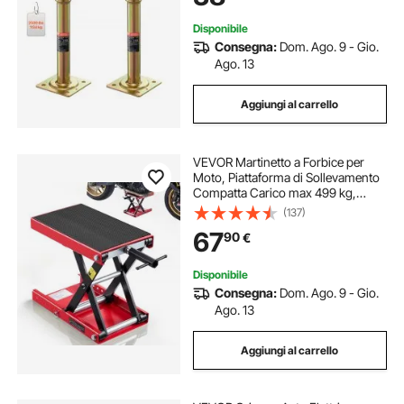
Disponibile
Consegna:
Dom. Ago. 9 - Gio.
Ago. 13
Aggiungi al carrello
VEVOR Martinetto a Forbice per
Moto, Piattaforma di Sollevamento
Compatta Carico max 499 kg,
Escursione di Sollevamento 9,5-34
(137)
cm per Manutenzione Moto da
67
90
€
Officina Garage, Sollevatore in
Acciaio
Disponibile
Consegna:
Dom. Ago. 9 - Gio.
Ago. 13
Aggiungi al carrello