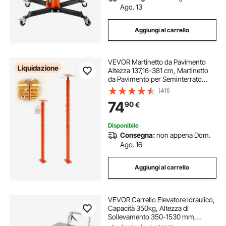
Ago. 13
Aggiungi al carrello
VEVOR Martinetto da Pavimento
Liquidazione
Altezza 137,16-381 cm, Martinetto
da Pavimento per Seminterrato
Regolabile per Livellamento, Portata
(411)
ca. 5080,23kg, Palo di Supporto
74
90
€
Sollevamento Telescopico in
Acciaio
Disponibile
Consegna:
non appena Dom.
Ago. 16
Aggiungi al carrello
VEVOR Carrello Elevatore Idraulico,
Capacità 350kg, Altezza di
Sollevamento 350-1530 mm,
Piattaforma Elevatore Manuale a