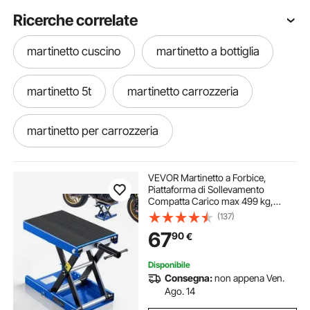
Ricerche correlate
martinetto cuscino
martinetto a bottiglia
martinetto 5t
martinetto carrozzeria
martinetto per carrozzeria
martinetto telescopico
martinette
VEVOR Martinetto a Forbice,
Piattaforma di Sollevamento
Compatta Carico max 499 kg,
pistone martinetto
martinetto agricolo
Escursione di Sollevamento 9,5-34
(137)
cm per Manutenzione Moto da
67
90
€
Officina Garage, Sollevatore in
Acciaio, Colore Blu
cric a martinetto
martinetto
Disponibile
Consegna:
non appena Ven.
martinetto verticale
Ago. 14