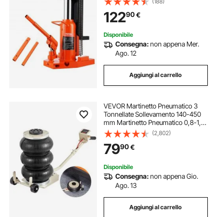
(188)
Sollevamento 10 Tonnellate,
122
90
€
Martinetto Idraulico ad Aria per
Industria
Disponibile
Consegna:
non appena Mer.
Ago. 12
Aggiungi al carrello
VEVOR Martinetto Pneumatico 3
Tonnellate Sollevamento 140-450
mm Martinetto Pneumatico 0,8-1,0
MPa, Martinetto Gonfiabile 3
(2,802)
Cuscini d'Aria per Riparazione Auto
79
90
€
Manutenzione SUV Pickup Officina
Garage
Disponibile
Consegna:
non appena Gio.
Ago. 13
Aggiungi al carrello