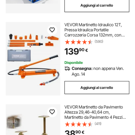
Aggiungi al carrello
martinetto per trasmissione
cric martinetto
VEVOR Martinetto Idraulico 12T,
martinetto stabilizzatore per roulotte
Pressa Idraulica Portatile
Carrozzeria Corsa 132mm, con
Tubo Olio da 1,4 m e Custodia, per
(590)
Riparazione Telaio Auto
139
90
€
Costruzione Auto, Martinetto
Idraulico Cilindro
Disponibile
Consegna:
non appena Ven.
Ago. 14
Aggiungi al carrello
VEVOR Martinetto da Pavimento
Altezza 29,46-40,64 cm,
Martinetto da Pavimento 4 Pezzi
Regolabile per Livellamento, Portata
(411)
ca. 1134kg, Martinetto Sollevamento
38
90
€
Telescopico per Riparazioni Garage