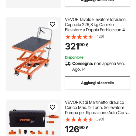
VEVOR Tavolo Elevatore Idraulico,
Capacità 226,8 kg Carrello
Elevatore a Doppia Forbice con 4
Ruote, Cuscinetto Antiscivolo,
(426)
Altezza di Sollevamento 1200 mm
321
90
€
per Movimentazione e Trasporto di
Materiali
Disponibile
Consegna:
non appena Ven.
Ago. 14
Aggiungi al carrello
VEVOR Kit di Martinetto Idraulico
Carico Max. 12 Tonn. Sollevatore
Pompa per Riparazione Auto Corsa
da 135 mm, Kit Utensili Sollevatore
(590)
Idraulico Tipo d'Olio HV15 Cilindro
126
90
€
Q235B Anello di Tenuta TPU