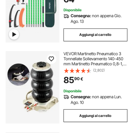
Disponibile
Consegna:
non appena Gio.
Ago. 13
Aggiungi al carrello
VEVOR Martinetto Pneumatico 3
Tonnellate Sollevamento 140-450
mm Martinetto Pneumatico 0,8-1,0
MPa, Martinetto Portatile 3 Cuscini
(2,802)
d'Aria per Riparazione Auto
85
90
€
Manutenzione SUV Pickup Officina
Garage
Disponibile
Consegna:
non appena Lun.
Ago. 10
Aggiungi al carrello