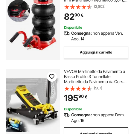
MPa, Martinetto Portatile 3 Cuscini
(2,802)
d'Aria per Riparazione Auto
82
90
€
Manutenzione SUV Pickup Officina
Garage
Disponibile
Consegna:
non appena Ven.
Ago. 14
Aggiungi al carrello
VEVOR Martinetto da Pavimento a
Basso Profilo 3 Tonnellate
Martinetto da Pavimento da Corsa
in Acciaio per Carichi Pesanti con
(507)
Pompa a Sollevamento a Doppio
195
90
€
Pistone, Campo di Sollevamento
75-495 mm
Disponibile
Consegna:
non appena Dom.
Ago. 16
Aggiungi al carrello