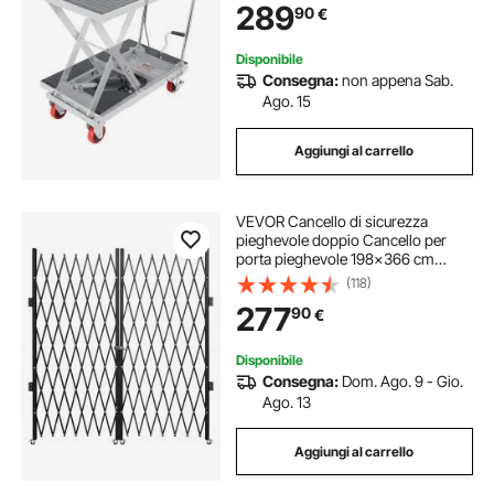
289
90
€
Antiscivolo, Carrello Idraulico a
Forbice Grigio
Disponibile
Consegna:
non appena Sab.
Ago. 15
Aggiungi al carrello
VEVOR Cancello di sicurezza
pieghevole doppio Cancello per
porta pieghevole 198x366 cm
Cancello a forbice
(118)
277
90
€
Disponibile
Consegna:
Dom. Ago. 9 - Gio.
Ago. 13
Aggiungi al carrello