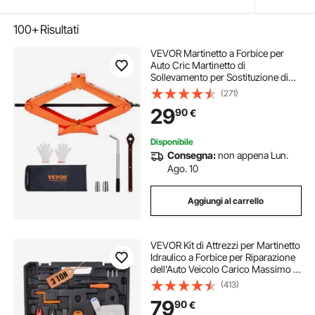
100+
Risultati
VEVOR Martinetto a Forbice per
Auto Cric Martinetto di
Sollevamento per Sostituzione di
Pneumatici Capacità Max. 2,5
(271)
Tonnellate da Officina Garage,
29
90
€
Martinetto Manuale per
Sollevamento Auto 95-435 mm
Disponibile
Consegna:
non appena Lun.
Ago. 10
Aggiungi al carrello
VEVOR Kit di Attrezzi per Martinetto
Idraulico a Forbice per Riparazione
dell'Auto Veicolo Carico Massimo 3
Tonnellate Corrente CC 12V 15A,
(413)
Cassetta di Attrezzi per Martinetto a
79
90
€
Forbice Cavo da 3,5m