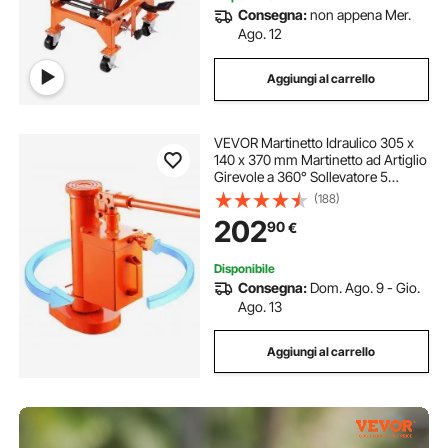
Consegna:
non appena Mer.
Ago. 12
Aggiungi al carrello
VEVOR Martinetto Idraulico 305 x
140 x 370 mm Martinetto ad Artiglio
Girevole a 360° Sollevatore 5
Tonnellate Capacità di
(188)
Sollevamento 10 Tonnellate Altezza
202
90
€
Puntale 25-300 mm per
Macchinari, Industria
Disponibile
Consegna:
Dom. Ago. 9 - Gio.
Ago. 13
Aggiungi al carrello