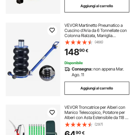
Aggiungi al carrello
VEVOR Martinetto Pneumatico a
Cuscino d'Aria da 6 Tonnellate con
Colonna Rialzata, Maniglia
Regolabile e Spesso Cuscinetto in
(466)
Gomma, Altezza di Sollevamento
148
90
€
da 170 a 583 mm, Cric Martinetti
per SUV
Disponibile
Consegna:
non appena Mar.
Ago. 11
Aggiungi al carrello
VEVOR Troncatrice per Alberi con
Manico Telescopico, Potatore per
Alberi con Asta Estensibile da 118 a
809,3 cm con Forbici, Lama Affilata
(297)
in Acciaio da 65 Mn per Potatura di
64
90
€
Rami Alti