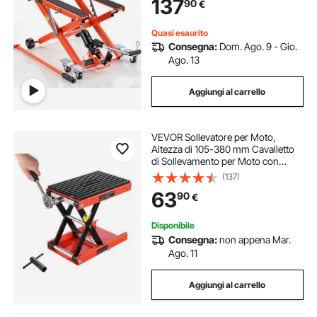
137
90
€
Officina Garage, Sollevatore con
Pedale
Quasi esaurito
Consegna:
Dom. Ago. 9 - Gio.
Ago. 13
Aggiungi al carrello
VEVOR Sollevatore per Moto,
Altezza di 105-380 mm Cavalletto
di Sollevamento per Moto con
Ampio Ponte, Martinetto a Forbice
(137)
per Moto in Acciaio per Impieghi
63
90
€
Gravosi con Cricchetto e Manovella
per ATV
Disponibile
Consegna:
non appena Mar.
Ago. 11
Aggiungi al carrello