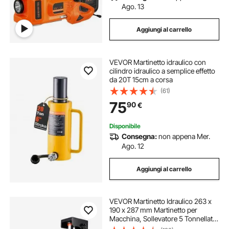
Ago. 13
Aggiungi al carrello
VEVOR Martinetto idraulico con
cilindro idraulico a semplice effetto
da 20T 15cm a corsa
(61)
75
90
€
Disponibile
Consegna:
non appena Mer.
Ago. 12
Aggiungi al carrello
VEVOR Martinetto Idraulico 263 x
190 x 287 mm Martinetto per
Macchina, Sollevatore 5 Tonnellate
sulla Punta, con Capacità di