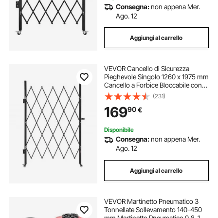
Consegna:
non appena Mer.
Ago. 12
Aggiungi al carrello
VEVOR Cancello di Sicurezza
Pieghevole Singolo 1260 x 1975 mm
Cancello a Forbice Bloccabile con
Ruote Girevoli a 360° Cancelletto
(231)
Retrattile in Acciaio, per Sicurezza di
169
90
€
Ingressi, Garage, Magazzini
Disponibile
Consegna:
non appena Mer.
Ago. 12
Aggiungi al carrello
VEVOR Martinetto Pneumatico 3
Tonnellate Sollevamento 140-450
mm Martinetto Pneumatico 0,8-1,0