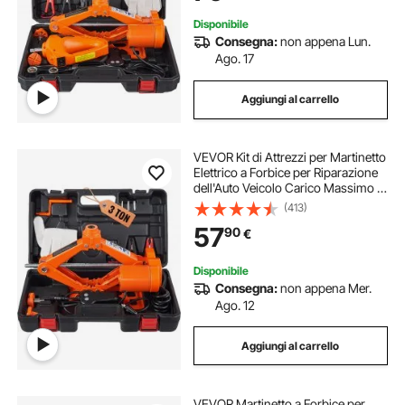
Disponibile
Consegna:
non appena Lun.
Ago. 17
Aggiungi al carrello
VEVOR Kit di Attrezzi per Martinetto
Elettrico a Forbice per Riparazione
dell'Auto Veicolo Carico Massimo 3
Tonnellate CC 12V 15A, Cassetta di
(413)
Attrezzi per Martinetto Elettric
57
90
€
Forbice Controllo Remoto
Disponibile
Consegna:
non appena Mer.
Ago. 12
Aggiungi al carrello
VEVOR Martinetto a Forbice per