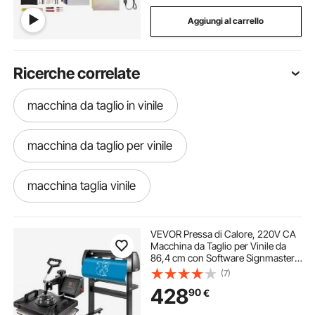
Aggiungi al carrello
Ricerche correlate
macchina da taglio in vinile
macchina da taglio per vinile
macchina taglia vinile
macchina per taglio legno
VEVOR Pressa di Calore, 220V CA
Macchina da Taglio per Vinile da
86,4 cm con Software Signmaster,
macchina taglia legno
38 x 30 cm Pressa a Caldo 5 in 1
(7)
con Controller LED Digitale, Plotter
428
90
€
da Taglio Professionale
macchina taglia laser
macchina taglio laser