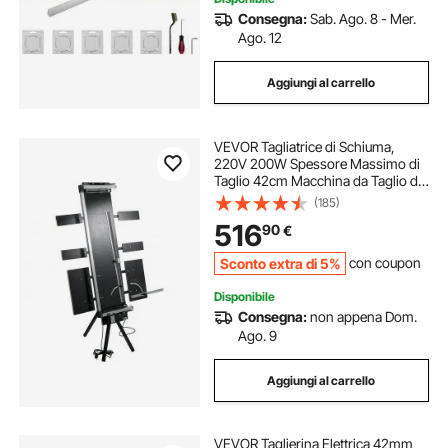
Consegna:
Sab. Ago. 8 - Mer.
Ago. 12
Aggiungi al carrello
VEVOR Tagliatrice di Schiuma,
220V 200W Spessore Massimo di
Taglio 42cm Macchina da Taglio di
Schiuma per Tagliare Materiali in
(185)
Polistirene Come Polistirolo e
516
90
€
Styrodur, L'Isolamento di Tetti
Inclinati
Sconto extra di 5%
con coupon
Disponibile
Consegna:
non appena Dom.
Ago. 9
Aggiungi al carrello
VEVOR Taglierina Elettrica 42mm