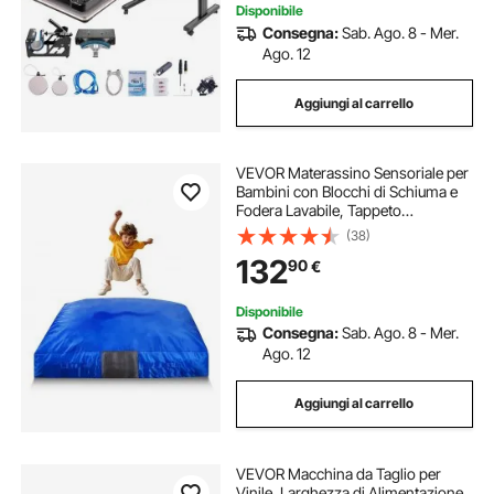
Disponibile
Consegna:
Sab. Ago. 8 - Mer.
macchina a taglio laser
Ago. 12
Aggiungi al carrello
macchine da taglio laser
VEVOR Materassino Sensoriale per
macchina da taglio laser
Bambini con Blocchi di Schiuma e
Fodera Lavabile, Tappeto
Sensoriale per Bambini Grande
(38)
macchina da taglio e stampa
Zona di Atterraggio in Schiuma,
132
90
€
Materassino da Casa per
Ginnastica Allenamento
macchina da taglio tessuti
Disponibile
Consegna:
Sab. Ago. 8 - Mer.
Ago. 12
macchina taglia tessuti
Aggiungi al carrello
macchina per taglio tessuti
VEVOR Macchina da Taglio per
macchina da taglio tessuto
Vinile, Larghezza di Alimentazione