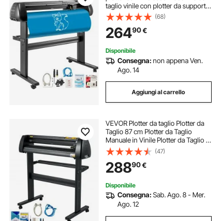
taglio vinile con plotter da supporto
Creazione di segni di velocità di
(68)
forza regolabile
264
90
€
Disponibile
Consegna:
non appena Ven.
Ago. 14
Aggiungi al carrello
VEVOR Plotter da taglio Plotter da
Taglio 87 cm Plotter da Taglio
Manuale in Vinile Plotter da Taglio in
Vinile Macchina con Plotter
(47)
Signmaster Software Plotter
288
90
€
Disponibile
Consegna:
Sab. Ago. 8 - Mer.
Ago. 12