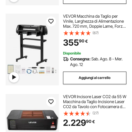
VEVOR Macchina da Taglio per
Vinile, Larghezza di Alimentazione
Max. 720 mm, Doppie Lame, Forza
e Velocità Regolabili, Display LED,
(67)
Stampante per Plotter da Taglio in
355
90
€
Vinile con Software Signmaster
Disponibile
Consegna:
Sab. Ago. 8 - Mer.
Ago. 12
Aggiungi al carrello
VEVOR Incisore Laser CO2 da 55 W
Macchina da Taglio Incisione Laser
CO2 da Tavolo con Fotocamera da
5 MP, Asse Rotante, Compatibile
(27)
con LightBurn CorelDRAW
2.229
90
€
RDWorks, per Legno, Acrilico, Vetro