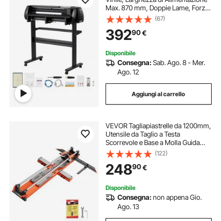
Max. 870 mm, Doppie Lame, Forza
e Velocità Regolabili, Display LED,
(67)
Stampante per Plotter da Taglio in
392
90
€
Vinile con Software Signmaster
Disponibile
Consegna:
Sab. Ago. 8 - Mer.
Ago. 12
Aggiungi al carrello
VEVOR Tagliapiastrelle da 1200mm,
Utensile da Taglio a Testa
Scorrevole e Base a Molla Guida
Angolare Disco da Taglio Guida
(122)
Allineamento, per Lavori a Mano Fai
248
90
€
Da Te Piastrelle Mattonelle in
Ceramica
Disponibile
Consegna:
non appena Gio.
Ago. 13