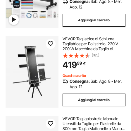
Consegna:
Sab. Ago. 8 - Mer.
Ago. 12
Aggiungi al carrello
VEVOR Tagliatrice di Schiuma
Tagliatrice per Polistirolo, 220 V
200 W Macchina da Taglio di
Schiuma per Tagliare Materiali in
(185)
Polistirene Come Polistirolo e
419
99
€
Styrodur, L'Isolamento di Tetti
Inclinati
Quasi esaurito
Consegna:
Sab. Ago. 8 - Mer.
Ago. 12
Aggiungi al carrello
VEVOR Tagliapiastrelle Manuale
Utensili da Taglio per Piastrelle da
800 mm Taglia Mattonelle a Mano