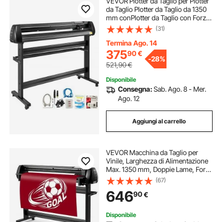
VEVOR Plotter da Taglio per Plotter
da Taglio Plotter da Taglio da 1350
mm conPlotter da Taglio con Forza
di Supporto a Terra e Velocità
(31)
Regolabile
Termina Ago. 14
375
90
€
-
28%
521,90
€
Disponibile
Consegna:
Sab. Ago. 8 - Mer.
Ago. 12
Aggiungi al carrello
VEVOR Macchina da Taglio per
Vinile, Larghezza di Alimentazione
Max. 1350 mm, Doppie Lame, Forza
Velocità Regolabili, Display LED, Set
(67)
Stampante per Plotter da Taglio
646
90
€
Vinile con Accessori e Software
Disponibile