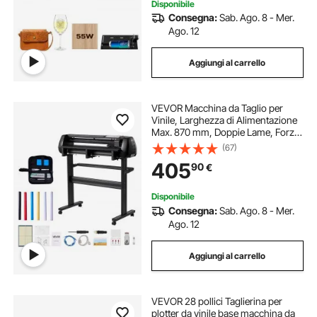
Disponibile
Consegna:
Sab. Ago. 8 - Mer.
Ago. 12
Aggiungi al carrello
VEVOR Macchina da Taglio per
Vinile, Larghezza di Alimentazione
Max. 870 mm, Doppie Lame, Forza
e Velocità Regolabili, Display LED,
(67)
Set Stampante per Plotter da Taglio
405
90
€
Vinile con Accessori e Software
Disponibile
Consegna:
Sab. Ago. 8 - Mer.
Ago. 12
Aggiungi al carrello
VEVOR 28 pollici Taglierina per
plotter da vinile base macchina da