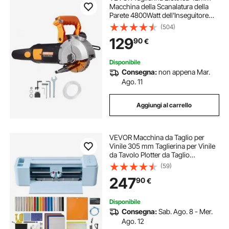
Macchina della Scanalatura della
Parete 4800Watt dell'Inseguitore
della Parete ,Stozzatrice da Parete
(504)
6000 RPM Nessuna Polvere,
129
90
€
Macchina da Taglio a Parete
Disponibile
Consegna:
non appena Mar.
Ago. 11
Aggiungi al carrello
VEVOR Macchina da Taglio per
Vinile 305 mm Taglierina per Vinile
da Tavolo Plotter da Taglio
Termovinile per Biglietti
(59)
Personalizzati Decorazioni Fai-da-
247
90
€
te Sistema Compatibile Mac
Windows Android iOS
Disponibile
Consegna:
Sab. Ago. 8 - Mer.
Ago. 12