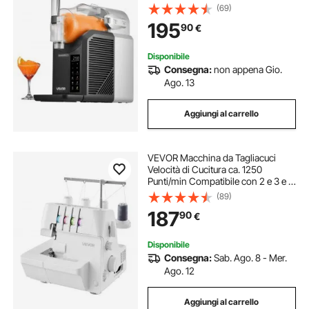
Senza Ghiaccio con Funzione
(69)
Autopulizia, Bevande Fredde, 6
195
90
€
Programmi Preimpostati, Uso
Domestico
Disponibile
Consegna:
non appena Gio.
Ago. 13
Aggiungi al carrello
VEVOR Macchina da Tagliacuci
Velocità di Cucitura ca. 1250
Punti/min Compatibile con 2 e 3 e 4
Fili Trasporto Differenziale
(89)
Regolabile 0,7-2, Macchina
187
90
€
Tagliacuci Potenza 91 W Bianca
Disponibile
Consegna:
Sab. Ago. 8 - Mer.
Ago. 12
Aggiungi al carrello