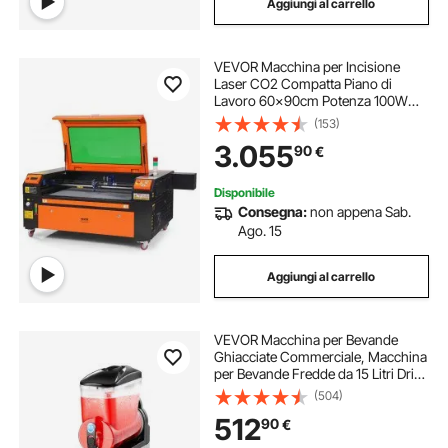
Aggiungi al carrello
VEVOR Macchina per Incisione
Laser CO2 Compatta Piano di
Lavoro 60x90cm Potenza 100W
Spessore di Taglio Max. 15mm
(153)
Velocità di Incisione 0-500 mm/s,
3.055
90
€
Macchina da Taglio per Incisione
Tubo Incisore CO2
Disponibile
Consegna:
non appena Sab.
Ago. 15
Aggiungi al carrello
VEVOR Macchina per Bevande
Ghiacciate Commerciale, Macchina
per Bevande Fredde da 15 Litri Drink
Frullati Margarita in Acciaio Inox,
(504)
Frullatore per Slush per Feste
512
90
€
Ristoranti, Caffetterie, Bar