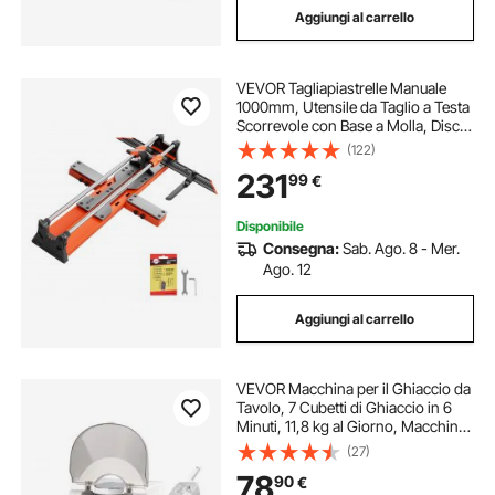
Aggiungi al carrello
VEVOR Tagliapiastrelle Manuale
1000mm, Utensile da Taglio a Testa
Scorrevole con Base a Molla, Disco
da Taglio in Carburo di Tungsteno
(122)
Guida Angolare e di Allineamento,
231
99
€
per Lavori Ceramica Fai Da Te
Disponibile
Consegna:
Sab. Ago. 8 - Mer.
Ago. 12
Aggiungi al carrello
VEVOR Macchina per il Ghiaccio da
Tavolo, 7 Cubetti di Ghiaccio in 6
Minuti, 11,8 kg al Giorno, Macchina
Autopulente con Paletta, con 2
(27)
Dimensioni Raccolto per Casa,
78
90
€
Cucina, Ufficio, Bar, Feste