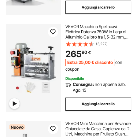
Aggiungi al carrello
VEVOR Macchina Spellacavi
Elettrica Potenza 750W in Lega di
Alluminio Calibro tra 1,5-32 mm,
Macchinetta Spellafili Elettrica per
(3,227)
Cablaggio Cavi Elettrici 48 x 30 x
265
90
€
38cm, Macchina Elettrica Spellacavi
Extra
25
,00
€
di sconto
con
coupon
Disponibile
Consegna:
non appena Sab.
Ago. 15
Aggiungi al carrello
VEVOR Mini Macchina per Bevande
Nuovo
Ghiacciate da Casa, Capienza ca. 2
Litri, Macchina per Frullato Slush