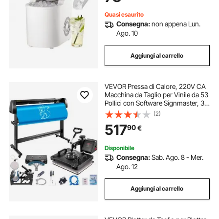
Quasi esaurito
Consegna:
non appena Lun.
Ago. 10
Aggiungi al carrello
VEVOR Pressa di Calore, 220V CA
Macchina da Taglio per Vinile da 53
Pollici con Software Signmaster, 38
x 30 cm Pressa a Caldo 5 in 1 con
(2)
Controller LED Digitale, Plotter da
517
90
€
Taglio Professionale
Disponibile
Consegna:
Sab. Ago. 8 - Mer.
Ago. 12
Aggiungi al carrello