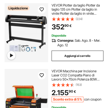
VEVOR Plotter da taglio Plotter da
Liquidazione
taglio 135 cm Plotter da taglio in
vinile Plotter da taglio in vinile
Macchina con plotter Signmaster
(224)
Software Plotter
352
90
€
Disponibile
Consegna:
Sab. Ago. 8 - Mer.
Ago. 12
Aggiungi al carrello
VEVOR Macchina per Incisione
Laser CO2 Compatta Piano di
Lavoro 50x70cm Potenza 80W
Velocità di Incisione 0-500 mm/s,
(153)
Macchina da Taglio per Incisione
2.155
90
€
Tubo Incisore CO2
Sconto extra di 5%
con coupon
Disponibile