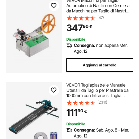
VEVOR Macchina per Taglio
Automatico di Nastri con Cerniera
da Macchina per Taglio di Nastri
Caldi e Freddi con Temperatura
(47)
Regolabile e Schermo LCD, per
347
90
€
Nastri in Nylon, Lacci delle Scarpe
Disponibile
Consegna:
non appena Mer.
Ago. 12
Aggiungi al carrello
VEVOR Tagliapiastrelle Manuale
Utensili da Taglio per Piastrelle da
1000mm con Infrarossi Taglia
Mattonelle a Mano Gres Ceramica
(2,141)
Porcellanata Spessore di Taglio 4-
111
90
€
15mm Larghezza di Taglio Minima
25mm
Disponibile
Consegna:
Sab. Ago. 8 - Mer.
Ago. 12