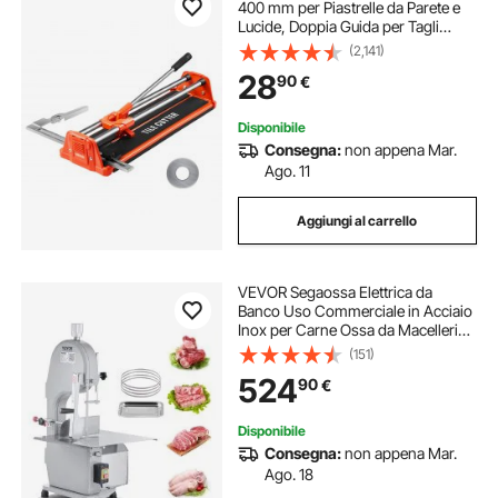
400 mm per Piastrelle da Parete e
Lucide, Doppia Guida per Tagli
Precisi, Mola in Carburo di
(2,141)
Tungsteno, Impugnatura, Asta di
28
90
€
Pressione Antiscivolo
Disponibile
Consegna:
non appena Mar.
Ago. 11
Aggiungi al carrello
VEVOR Segaossa Elettrica da
Banco Uso Commerciale in Acciaio
Inox per Carne Ossa da Macellerie
1500W Produttività max. 300kg/ora,
(151)
Macchina Segaossa Elettrica
524
90
€
Spessore di Taglio 4-200mm
Altezza 250mm
Disponibile
Consegna:
non appena Mar.
Ago. 18