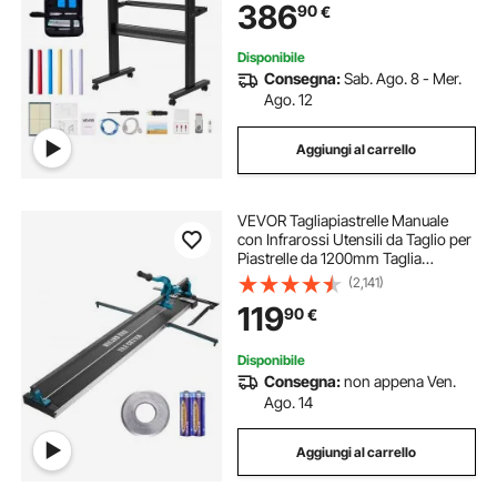
386
90
€
Regolabili, Display LED con Fogli
Adesivi
Disponibile
Consegna:
Sab. Ago. 8 - Mer.
Ago. 12
Aggiungi al carrello
VEVOR Tagliapiastrelle Manuale
con Infrarossi Utensili da Taglio per
Piastrelle da 1200mm Taglia
Mattonelle a Mano Gres Ceramica
(2,141)
Porcellanata Spessore di Taglio 4-
119
90
€
15mm Larghezza di Taglio Minima
25mm
Disponibile
Consegna:
non appena Ven.
Ago. 14
Aggiungi al carrello