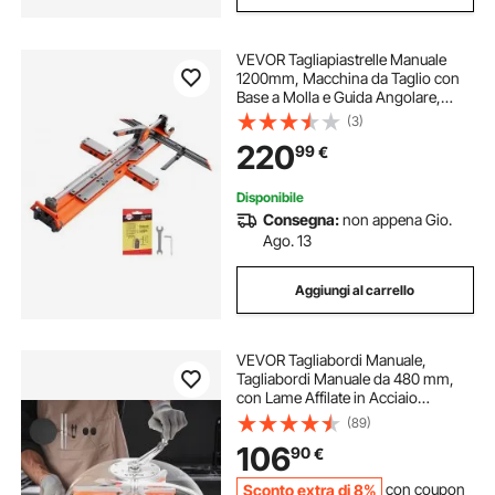
VEVOR Tagliapiastrelle Manuale
1200mm, Macchina da Taglio con
Base a Molla e Guida Angolare,
Disco in Carburo Tungsteno, Guida
(3)
Allineamento, per Fai Da Te
220
99
€
Piastrelle in Ceramica Pavimenti
Cucine Bagni
Disponibile
Consegna:
non appena Gio.
Ago. 13
Aggiungi al carrello
VEVOR Tagliabordi Manuale,
Tagliabordi Manuale da 480 mm,
con Lame Affilate in Acciaio
Inossidabile, Macchina da Taglio
(89)
Idroponica a Umido e a Secco,
106
90
€
Taglio a Rotazione per Piante, Foglie
Sconto extra di 8%
con coupon