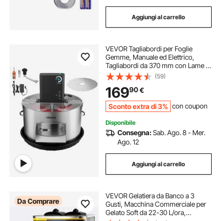
Aggiungi al carrello
VEVOR Tagliabordi per Foglie
Gemme, Manuale ed Elettrico,
Tagliabordi da 370 mm con Lame in
Acciaio Inox, Taglio Visivo,
(59)
Macchina da Taglio Idroponica a
169
90
€
Umido e a Secco con Vassoio, per
Piante
Sconto extra di 3%
con coupon
Disponibile
Consegna:
Sab. Ago. 8 - Mer.
Ago. 12
Aggiungi al carrello
VEVOR Gelatiera da Banco a 3
Da Comprare
Gusti, Macchina Commerciale per
Gelato Soft da 22-30 L/ora,
Gelatiera con Accessori Completi,