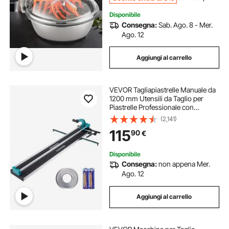
Disponibile
Consegna:
Sab. Ago. 8 - Mer.
Ago. 12
Aggiungi al carrello
VEVOR Tagliapiastrelle Manuale da
1200 mm Utensili da Taglio per
Piastrelle Professionale con
Infrarossi Taglia a Mano Mattonelle
(2,141)
Gres Ceramica Porcellanata
115
90
€
Spessore di Taglio 4-15 mm a
Doppia Rotaia
Disponibile
Consegna:
non appena Mer.
Ago. 12
Aggiungi al carrello