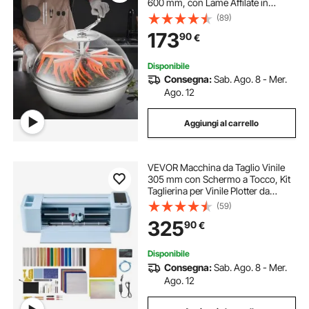
600 mm, con Lame Affilate in
Acciaio Inossidabile, Macchina da
(89)
Taglio Idroponica a Umido e a
173
90
€
Secco, Tagliatrice per Erba da
Giardino
Disponibile
Consegna:
Sab. Ago. 8 - Mer.
Ago. 12
Aggiungi al carrello
VEVOR Macchina da Taglio Vinile
305 mm con Schermo a Tocco, Kit
Taglierina per Vinile Plotter da
Taglio Biglietti Personalizzati
(59)
Decorazioni Fai-da-te, Macchina
325
90
€
Termovinile e Cartoncino con
Accessori
Disponibile
Consegna:
Sab. Ago. 8 - Mer.
Ago. 12