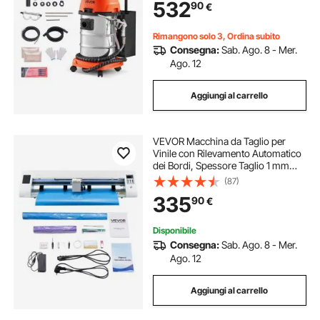
532
90
€
con 23 Adattatori
Rimangono solo 3, Ordina subito
Consegna:
Sab. Ago. 8 - Mer.
Ago. 12
Aggiungi al carrello
VEVOR Macchina da Taglio per
Vinile con Rilevamento Automatico
dei Bordi, Spessore Taglio 1 mm
Larghezza max. 720mm, Taglierina
(87)
per Vinile con 2 Tipi di Lame per
335
90
€
Creazione Fai da te
Disponibile
Consegna:
Sab. Ago. 8 - Mer.
Ago. 12
Aggiungi al carrello