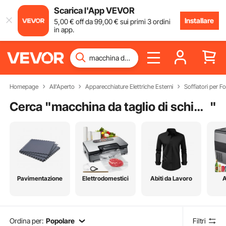
Scarica l'App VEVOR
Installare
5
,00
€
off da
99
,00
€
sui primi 3 ordini
in app.
Homepage
All'Aperto
Apparecchiature Elettriche Esterni
Soffiatori per Fo
Cerca "
macchina da taglio di schiuma
"
Pavimentazione
Elettrodomestici
Abiti da Lavoro
A
Ordina per:
Popolare
Filtri