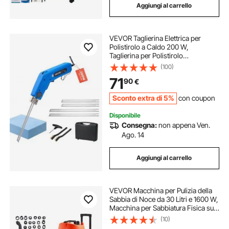
Aggiungi al carrello
VEVOR Taglierina Elettrica per
Polistirolo a Caldo 200 W,
Taglierina per Polistirolo
50℃-500℃, Lame da 150 mm e
(100)
200 mm, Attrezzi per Taglio di
71
90
€
Polietilene, Schiuma
Sconto extra di 5%
con coupon
Disponibile
Consegna:
non appena Ven.
Ago. 14
Aggiungi al carrello
VEVOR Macchina per Pulizia della
Sabbia di Noce da 30 Litri e 1600 W,
Macchina per Sabbiatura Fisica su
Carrello per la Pulizia del Collettore
(10)
di Aspirazione, Sabbiatrici di Noce