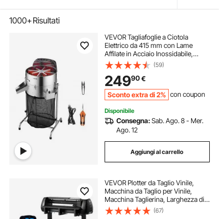
1000+
Risultati
VEVOR Tagliafoglie a Ciotola
Elettrico da 415 mm con Lame
Affilate in Acciaio Inossidabile,
Velocità Regolabile, Macchina da
(59)
Taglio Idroponica con Sacco di
249
90
€
Raccolta, Potatore Manuale e
Forbici
Sconto extra di 2%
con coupon
Disponibile
Consegna:
Sab. Ago. 8 - Mer.
Ago. 12
Aggiungi al carrello
VEVOR Plotter da Taglio Vinile,
Macchina da Taglio per Vinile,
Macchina Taglierina, Larghezza di
Alimentazione max. 720 mm,
(67)
Doppie lame, Forza e Velocità