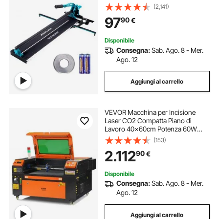
con Infrarossi Gres Ceramica
(2,141)
Porcellanata Larghezza di Taglio
97
90
€
Minima 25mm Spessore di Taglio
4-15mm
Disponibile
Consegna:
Sab. Ago. 8 - Mer.
Ago. 12
Aggiungi al carrello
VEVOR Macchina per Incisione
Laser CO2 Compatta Piano di
Lavoro 40x60cm Potenza 60W
Spessore di Taglio Max. 20mm
(153)
Velocità di Incisione 0-500 mm/s,
2.112
90
€
Macchina da Taglio per Incisione
Tubo Incisore CO2
Disponibile
Consegna:
Sab. Ago. 8 - Mer.
Ago. 12
Aggiungi al carrello