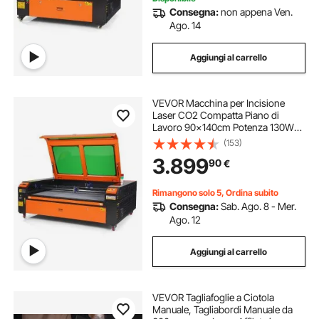
Consegna:
non appena Ven.
Ago. 14
Aggiungi al carrello
VEVOR Macchina per Incisione
Laser CO2 Compatta Piano di
Lavoro 90x140cm Potenza 130W
Spessore di Taglio Max. 20mm
(153)
Velocità di Incisione 0-500 mm/s,
3.899
90
€
Macchina da Taglio per Incisione
Tubo Incisore CO2
Rimangono solo 5, Ordina subito
Consegna:
Sab. Ago. 8 - Mer.
Ago. 12
Aggiungi al carrello
VEVOR Tagliafoglie a Ciotola
Manuale, Tagliabordi Manuale da