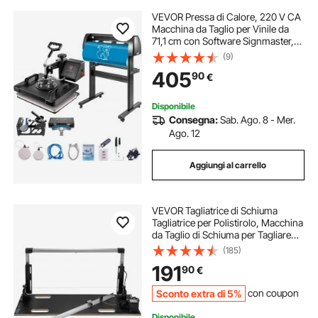
VEVOR Pressa di Calore, 220 V CA
Macchina da Taglio per Vinile da
71,1 cm con Software Signmaster,
29 x 38 cm Pressa a Caldo 5 in 1
(9)
con Controller LED Digitale, Plotter
405
90
€
da Taglio Professionale
Disponibile
Consegna:
Sab. Ago. 8 - Mer.
Ago. 12
Aggiungi al carrello
VEVOR Tagliatrice di Schiuma
Tagliatrice per Polistirolo, Macchina
da Taglio di Schiuma per Tagliare
Materiali in Polistirene Come
(185)
Polistirolo e Styrodur, L'Isolamento
191
90
€
di Tetti Inclinati, 220 V 200 W
Sconto extra di 5%
con coupon
Disponibile