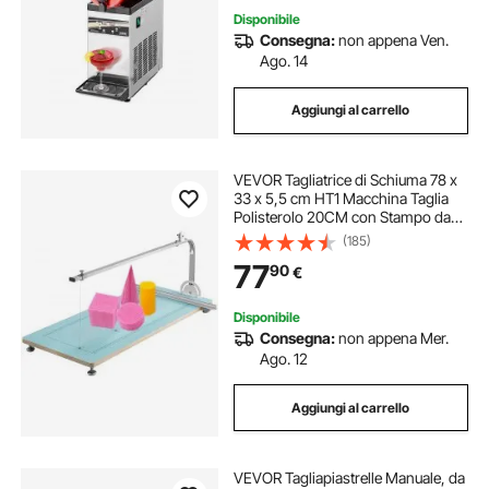
Disponibile
Consegna:
non appena Ven.
Ago. 14
Aggiungi al carrello
VEVOR Tagliatrice di Schiuma 78 x
33 x 5,5 cm HT1 Macchina Taglia
Polisterolo 20CM con Stampo da
Taglio Circolare in Fuoco MDF e
(185)
Lega per Tagliare Schiuma, Spugna,
77
90
€
Cotone Perlato, Nastro, Cartone
Disponibile
Consegna:
non appena Mer.
Ago. 12
Aggiungi al carrello
VEVOR Tagliapiastrelle Manuale, da