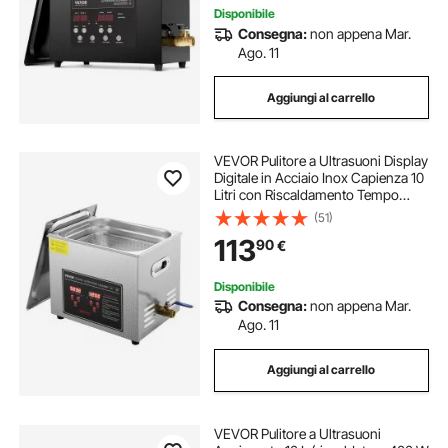
Disponibile
Consegna:
non appena Mar.
Ago. 11
Aggiungi al carrello
VEVOR Pulitore a Ultrasuoni Display
Digitale in Acciaio Inox Capienza 10
Litri con Riscaldamento Tempo
Temperatura Regolabile, Macchina
(51)
Pulitrice a Ultrasuoni per Gioielli
113
90
€
Occhiali Orologi Laboratorio
Disponibile
Consegna:
non appena Mar.
Ago. 11
Aggiungi al carrello
VEVOR Pulitore a Ultrasuoni