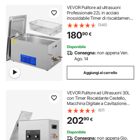
VEVOR Pulitore ad ultrasuoni
Professionale 22L in acciaio
inossidabile Timer di riscaldamento
digitale Pulizia di gioielli per uso
(545)
domestico personale commerciale
180
90
€
Disponibile
Consegna:
non appena Ven.
Ago. 14
Aggiungi al carrello
VEVOR Pulitore ad Ultrasuoni 30L
con Timer Riscaldante Cestello,
Macchina Digitale a Cavitazione
Sonica, Pulitrice Ultrasuoni 600 W
(67)
per Strumenti di Orologi, Occhiali,
202
90
€
Monete, Utensili Metallici
Disponibile
Consegna:
non appena Gio.