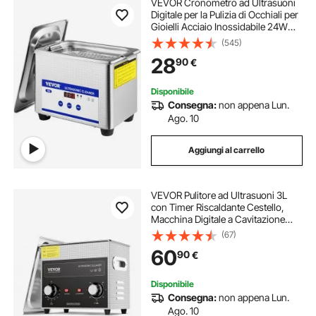
VEVOR Cronometro ad Ultrasuoni
Digitale per la Pulizia di Occhiali per
Gioielli Acciaio Inossidabile 24W
0,8L
(545)
28
90
€
Disponibile
Consegna:
non appena Lun.
Ago. 10
Aggiungi al carrello
VEVOR Pulitore ad Ultrasuoni 3L
con Timer Riscaldante Cestello,
Macchina Digitale a Cavitazione
Sonica, Pulitrice Ultrasuoni 120 W
(67)
per Strumenti di Orologi, Occhiali,
60
90
€
Monete, Utensili Metallici
Disponibile
Consegna:
non appena Lun.
Ago. 10