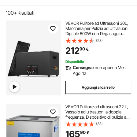
100+
Risultati
VEVOR Pulitore ad Ultrasuoni 30L,
Macchina per Pulizia ad Ultrasuoni
Digitale 600W con Degasaggio
Modalità Delicata, Pulitore ad
(28)
Ultrasuoni Industriale da 40kHz con
212
90
€
Timer e Riscaldatore per Gioielli
Disponibile
Consegna:
non appena Mer.
Ago. 12
Aggiungi al carrello
VEVOR Pulitore ad ultrasuoni 22 L,
Vassoio ad ultrasuoni a doppia
frequenza, Dispositivo di pulizia ad
ultrasuoni in acciaio inossidabile,
(38)
con riscaldamento e timer, per
165
90
€
gioielli, occhiali