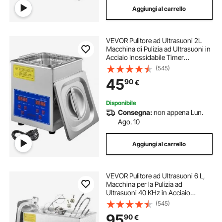
Aggiungi al carrello
bussole per avvitatore ad impatto
VEVOR Pulitore ad Ultrasuoni 2L
lavatrice ad ultrasuoni professionali
Macchina di Pulizia ad Ultrasuoni in
Acciaio Inossidabile Timer
Riscaldamento Digitale Pulizia di
(545)
lavatrice ad ultrasuoni professionale
Gioielli per Uso Domestico
45
90
€
Personale Commerciale
pulitore ad ultrasuoni per gioielli
Disponibile
Consegna:
non appena Lun.
Ago. 10
parti pulitore ad ultrasuoni
Aggiungi al carrello
VEVOR Pulitore ad Ultrasuoni 6 L,
Macchina per la Pulizia ad
Ultrasuoni 40 KHz in Acciaio
Inossidabile con Timer Riscaldatore
(545)
Digitale, Pulizia dei Gioielli per Uso
95
90
€
Domestico Personale Commerciale