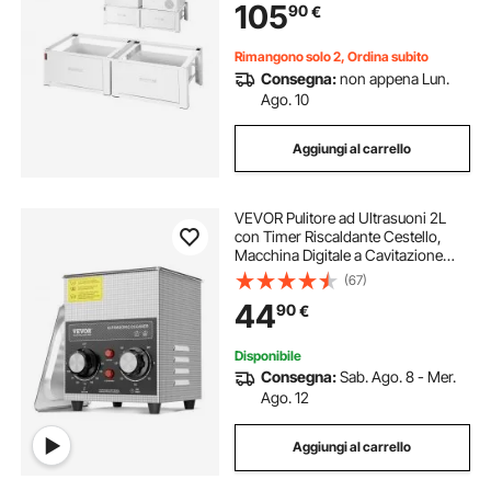
105
90
€
con Cassetto Portaoggetti, Bianco
Rimangono solo 2, Ordina subito
Consegna:
non appena Lun.
Ago. 10
Aggiungi al carrello
VEVOR Pulitore ad Ultrasuoni 2L
con Timer Riscaldante Cestello,
Macchina Digitale a Cavitazione
Sonica, Pulitrice Ultrasuoni 60 W
(67)
per Strumenti di Orologi, Occhiali,
44
90
€
Monete, Utensili Metallici
Disponibile
Consegna:
Sab. Ago. 8 - Mer.
Ago. 12
Aggiungi al carrello