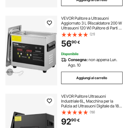
VEVOR Pulitore a Ultrasuoni
Aggiornato 3 L (Riscaldatore 200 W
Ultrasuoni 120 W) Pulitore di Parti a
Ultrasuoni da Laboratorio Digitale
(21)
con Riscaldamento per Pulizia di
56
90
€
Parti di Occhiali Gioielli
Disponibile
Consegna:
non appena Lun.
Ago. 10
Aggiungi al carrello
VEVOR Pulitore Ultrasuoni
Industriale 6L, Macchina per la
Pulizia ad Ultrasuoni Digitale da 180
W, con Modalità Delicata e
(19)
Degasaggio Migliorato, con
92
90
€
Riscaldatore e Timer, per Gioielli