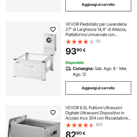
Aggiungi al carrello
VEVOR Piedistallo per Lavanderia
27" di Larghezza 14,4" di Altezza,
Piattaforma Universale con
Capacità di 660 Libbre, Base
(5)
Multifunzionale per Lavatrice con
93
90
€
Cassetto e Ricchi Accessori
Disponibile
Consegna:
Sab. Ago. 8 - Mer.
Ago. 12
Aggiungi al carrello
VEVOR 6.5L Pulitore Ultrasuoni
Digitale Ultrasuoni Dispositivo in
Acciaio Inox 304 con Riscaldatore
Timer Macchina di Pulizia Uso
(67)
Commerciale Domestico Personale
82
90
€