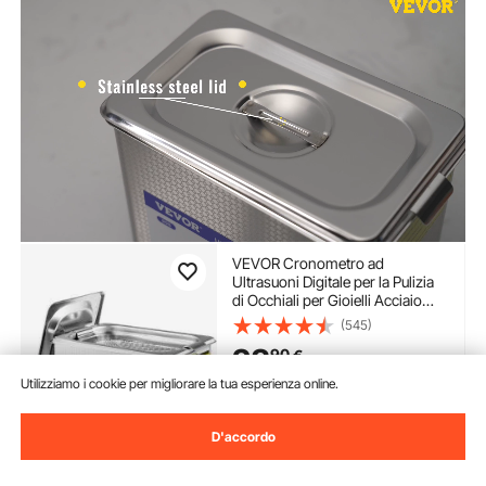
VEVOR Cronometro ad
Ultrasuoni Digitale per la Pulizia
di Occhiali per Gioielli Acciaio
Inossidabile 24W 0,8L
(545)
28
90
€
Utilizziamo i cookie per migliorare la tua esperienza online.
Disponibile
Consegna:
non appena Lun.
D'accordo
Ago. 10