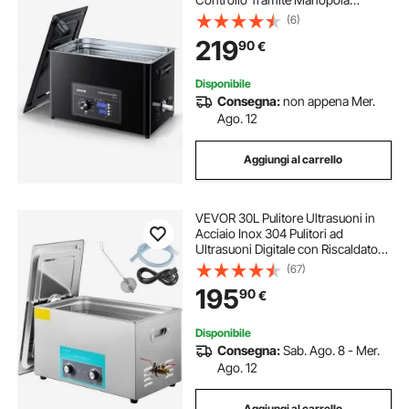
Rotante, Capacita di 30 L con
(6)
Cestello e Sfera di Pulizia, Pulitore a
219
90
€
Ultrasuoni per Orologi, Rasoi,
Gioielli
Disponibile
Consegna:
non appena Mer.
Ago. 12
Aggiungi al carrello
VEVOR 30L Pulitore Ultrasuoni in
Acciaio Inox 304 Pulitori ad
Ultrasuoni Digitale con Riscaldatore
Timer Macchina per la Pulizia di
(67)
Disinfettanti per Carburatori Parti in
195
90
€
Ottone Gioielli Dentali
Disponibile
Consegna:
Sab. Ago. 8 - Mer.
Ago. 12
Aggiungi al carrello