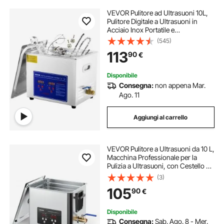
VEVOR Pulitore ad Ultrasuoni 10L,
Pulitore Digitale a Ultrasuoni in
Acciaio Inox Portatile e
Professionale per Occhiali, Gioielli,
(545)
Monete, Pulizia Digitale di Gioielli
113
90
€
per Uso Domestico Commerciale
Disponibile
Consegna:
non appena Mar.
Ago. 11
Aggiungi al carrello
VEVOR Pulitore a Ultrasuoni da 10 L,
Macchina Professionale per la
Pulizia a Ultrasuoni, con Cestello di
Pulizia e Schermo Digitale, in
(3)
Acciaio Inox da 180 W e 40 kHz per
105
90
€
Orologi, Rasoi, Gioielli
Disponibile
Consegna:
Sab. Ago. 8 - Mer.