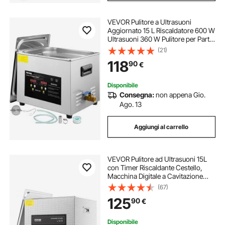
VEVOR Pulitore a Ultrasuoni
Aggiornato 15 L Riscaldatore 600 W
Ultrasuoni 360 W Pulitore per Parti
a Ultrasuoni da Laboratorio Digitale
(21)
con Temporizzatore per Pulizia di
118
90
€
Strumenti Dentali in Vetro
Disponibile
Consegna:
non appena Gio.
Ago. 13
Aggiungi al carrello
VEVOR Pulitore ad Ultrasuoni 15L
con Timer Riscaldante Cestello,
Macchina Digitale a Cavitazione
Sonica, Pulitrice Ultrasuoni 360 W
(67)
per Strumenti di Orologi, Occhiali,
125
90
€
Monete, Utensili Metallici
Disponibile