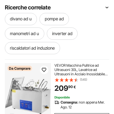
Ricerche correlate
divano ad u
pompe ad
manometri ad u
inverter ad
riscaldatori ad induzione
riscaldatore ad induzione
VEVOR Macchina Pulitrice ad
Da Comprare
Ultrasuoni 30L, Lavatrice ad
Ultrasuoni in Acciaio Inossidabile
migliore saldatrice ad inverter
Multifunzione con Timer Digitale,
(545)
Pulitrice Professionale per Occhiali
209
90
€
Orologi Gioielli Laboratorio
cestino per lavatrice ad ultrasuoni
Disponibile
Consegna:
non appena Mer.
sega ad anello
rilegatrice ad anelli
Ago. 12