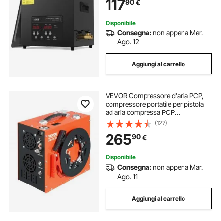
117
90
€
Timer per Contenitori, Gioielli
Disponibile
Consegna:
non appena Mer.
Ago. 12
Aggiungi al carrello
VEVOR Compressore d'aria PCP,
compressore portatile per pistola
ad aria compressa PCP
4500PSI/30Mpa, Sistema di
(127)
raffreddamento ad acqua e ventola
265
90
€
integrato, compressore per pistola
ad aria compressa
Disponibile
Consegna:
non appena Mar.
Ago. 11
Aggiungi al carrello