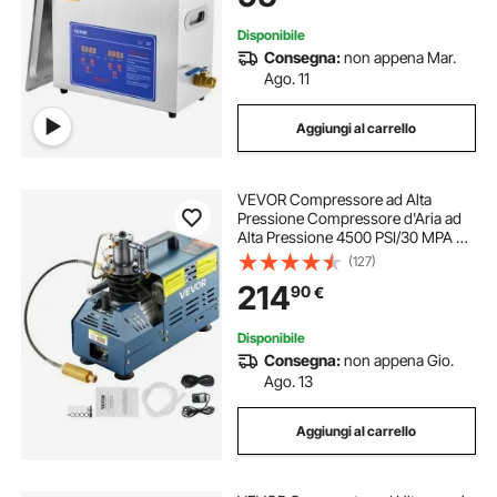
Disponibile
Consegna:
non appena Mar.
Ago. 11
Aggiungi al carrello
VEVOR Compressore ad Alta
Pressione Compressore d'Aria ad
Alta Pressione 4500 PSI/30 MPA da
1800 W 220 V per Carabina da
(127)
Paintball, PCP, Bombola da
214
90
€
Immersione con Scarico
Automatico
Disponibile
Consegna:
non appena Gio.
Ago. 13
Aggiungi al carrello