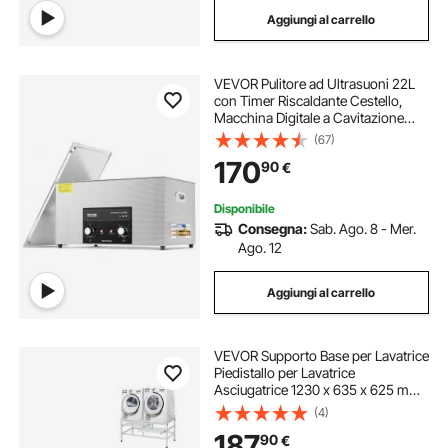
Aggiungi al carrello
VEVOR Pulitore ad Ultrasuoni 22L
con Timer Riscaldante Cestello,
Macchina Digitale a Cavitazione
Sonica, Pulitrice Ultrasuoni 480 W
(67)
per Strumenti di Orologi, Occhiali,
170
90
€
Monete, Utensili Metallici
Disponibile
Consegna:
Sab. Ago. 8 - Mer.
Ago. 12
Aggiungi al carrello
VEVOR Supporto Base per Lavatrice
Piedistallo per Lavatrice
Asciugatrice 1230 x 635 x 625 mm
Capacità Carico max. 267 kg, Base
(4)
Piedistallo per Lavatrice
187
90
€
Asciugatrice con Vassoio Doppio