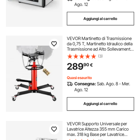
Ago. 12
Aggiungi al carrello
VEVOR Martinetto di Trasmissione
da 0,75 T, Martinetto Idraulico della
Trasmissione ad Alto Sollevamento,
Jack a Trasmissione Verticale con 4
(3)
Rotelle Girevoli per Autoveicoli o
289
90
€
Autocarri Leggeri
Quasi esaurito
Consegna:
Sab. Ago. 8 - Mer.
Ago. 12
Aggiungi al carrello
VEVOR Supporto Universale per
Lavatrice Altezza 355 mm Carico
max. 318 kg Base per Lavatrice
Asciugatrice con Vassoio Estraibile