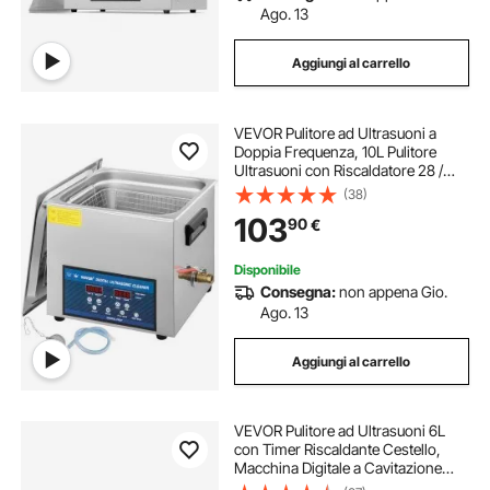
Ago. 13
Aggiungi al carrello
VEVOR Pulitore ad Ultrasuoni a
Doppia Frequenza, 10L Pulitore
Ultrasuoni con Riscaldatore 28 /
40KHz, Macchina per la Pulizia in
(38)
Acciaio Inossidabile, per Parti di
103
90
€
Gioielli, Occhiali, Denture ecc.
Disponibile
Consegna:
non appena Gio.
Ago. 13
Aggiungi al carrello
VEVOR Pulitore ad Ultrasuoni 6L
con Timer Riscaldante Cestello,
Macchina Digitale a Cavitazione
Sonica, Pulitrice Ultrasuoni 180 W