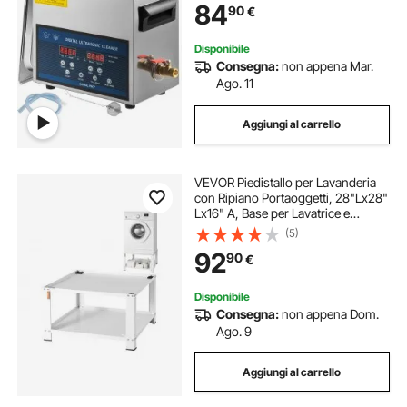
84
90
€
Disponibile
Consegna:
non appena Mar.
Ago. 11
Aggiungi al carrello
VEVOR Piedistallo per Lavanderia
con Ripiano Portaoggetti, 28"Lx28"
Lx16" A, Base per Lavatrice e
Asciugatrice Piattaforma Universale
(5)
con Capacità di 660 Libbre, Base
92
90
€
Multifunzionale in Acciaio
Disponibile
Consegna:
non appena Dom.
Ago. 9
Aggiungi al carrello