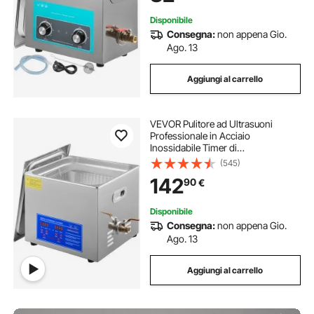
Disponibile
Consegna:
non appena Gio.
Ago. 13
Aggiungi al carrello
VEVOR Pulitore ad Ultrasuoni
Professionale in Acciaio
Inossidabile Timer di
Riscaldamento Digitale Pulizia di
(545)
Gioielli per Uso Domestico
142
90
€
Personale Commerciale 15L
Disponibile
Consegna:
non appena Gio.
Ago. 13
Aggiungi al carrello