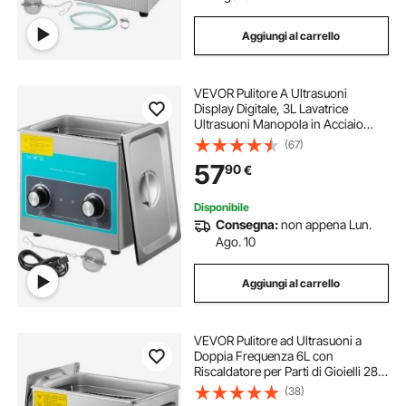
Aggiungi al carrello
VEVOR Pulitore A Ultrasuoni
Display Digitale, 3L Lavatrice
Ultrasuoni Manopola in Acciaio
304, 220V/60Khz Professionale
(67)
Pulitore a Ultrasuoni con Funzione
57
90
€
di Riscaldamento, per Pulizia di
Gioielli
Disponibile
Consegna:
non appena Lun.
Ago. 10
Aggiungi al carrello
VEVOR Pulitore ad Ultrasuoni a
Doppia Frequenza 6L con
Riscaldatore per Parti di Gioielli 28 /
40KHz
(38)