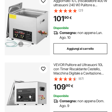
Aggiornato 10 L (riscaldatore 400 W
ultrasuoni 240 W) Pulitore a
Ultrasuoni da Laboratorio Digitale
(21)
con Temporizzatore del
101
90
€
Riscaldatore per Pulizia di Parti di
Strumenti
Disponibile
Consegna:
non appena Lun.
Ago. 10
Aggiungi al carrello
VEVOR Pulitore ad Ultrasuoni 10L
con Timer Riscaldante Cestello,
Macchina Digitale a Cavitazione
Sonica, Pulitrice Ultrasuoni 240 W
(67)
per Strumenti di Orologi, Occhiali,
109
90
€
Monete, Utensili Metallici
Disponibile
Consegna:
non appena Dom.
Ago. 9