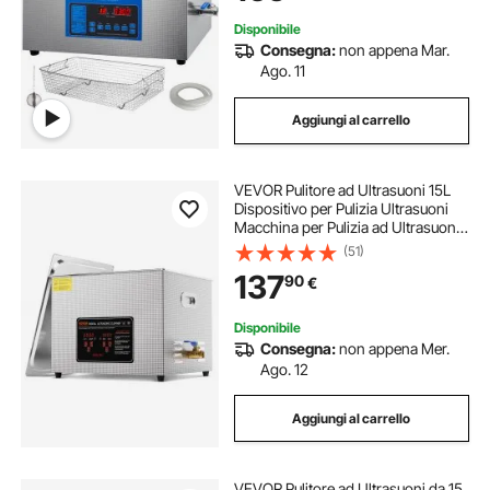
Disponibile
Consegna:
non appena Mar.
Ago. 11
Aggiungi al carrello
VEVOR Pulitore ad Ultrasuoni 15L
Dispositivo per Pulizia Ultrasuoni
Macchina per Pulizia ad Ultrasuoni
da 360W con Timer Riscaldatore,
(51)
Pulitore Digitale da 40 kHz con
137
90
€
Cestello per Parti Gioielli
Disponibile
Consegna:
non appena Mer.
Ago. 12
Aggiungi al carrello
VEVOR Pulitore ad Ultrasuoni da 15