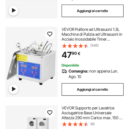
Aggiungi al carrello
VEVOR Pulitore ad Ultrasuoni 1.3L
Macchina di Pulizia ad Ultrasuoni in
Acciaio Inossidabile Timer
Riscaldamento Digitale Pulizia di
(545)
Gioielli per Uso Domestico
47
90
€
Personale Commerciale
Disponibile
Consegna:
non appena Lun.
Ago. 10
Aggiungi al carrello
VEVOR Supporto per Lavatrice
Asciugatrice Base Universale
Altezza 290 mm Carico max. 150 kg
Piedini Antiscivolo, Piedistallo per
(6)
Lavatrice in Acciaio Set da 2 pezzi