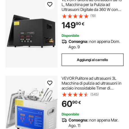
L, Macchina per la Pulizia ad
Ultrasuoni Digitale da 360 W con
Modalità Delicata, Pulitore ad
(19)
Ultrasuoni Industriale da 40 kHz
149
90
€
con Riscaldatore e Timer
Disponibile
Consegna:
non appena Dom.
Ago. 9
Aggiungi al carrello
VEVOR Pulitore ad ultrasuoni 3L
Macchina di pulizia ad ultrasuoni in
acciaio inossidabile Timer di
riscaldamento digitale Pulizia gioielli
(545)
per uso domestico personale
60
90
€
commerciale
Disponibile
Consegna:
non appena Mar.
Ago. 11