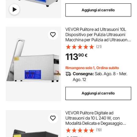
Aggiungi al carrello
VEVOR Pulitore ad Ultrasuoni 10L
Dispositivo per Pulizia Ultrasuoni
Macchina per Pulizia ad Ultrasuoni
da 300W con Timer Riscaldatore,
(21)
Pulitore Digitale da 40 kHz con
113
90
€
Cestello per Parti Gioielli
Rimangono solo 1, Ordina subito
Consegna:
Sab. Ago. 8 - Mer.
Ago. 12
Aggiungi al carrello
VEVOR Pulitore Digitale ad
Ultrasuoni da 10 L 240 W, con
Modalità Delicata e Degasaggio
Migliorato, Pulitore ad Ultrasuoni
(19)
Industriale 40 kHz con Riscaldatore