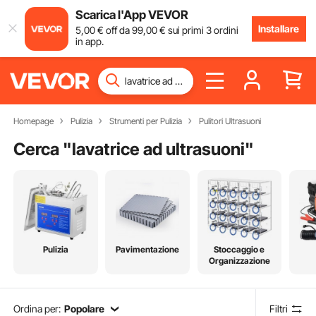
Scarica l'App VEVOR
Installare
5
,00
€
off da
99
,00
€
sui primi 3 ordini
in app.
Homepage
Pulizia
Strumenti per Pulizia
Pulitori Ultrasuoni
Cerca "
lavatrice ad ultrasuoni
"
Pulizia
Pavimentazione
Stoccaggio e
Organizzazione
Ordina per:
Popolare
Filtri