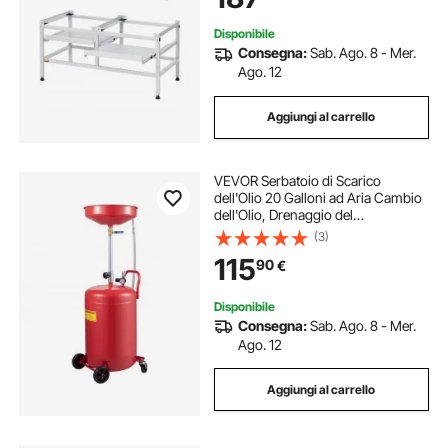
Sollevamento
Disponibile
Consegna:
Sab. Ago. 8 - Mer.
Ago. 12
Aggiungi al carrello
VEVOR Serbatoio di Scarico
dell'Olio 20 Galloni ad Aria Cambio
dell'Olio, Drenaggio del
Trasferimento del Carburante
(3)
Fluido Imbuto Regolabile in Altezza,
115
90
€
con Valvola di Regolazione della
Pressione
Disponibile
Consegna:
Sab. Ago. 8 - Mer.
Ago. 12
Aggiungi al carrello