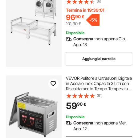
(6)
Piedini Antiscivolo Supporto in
Acciaio 2 Pezzi Base Piedistallo
Termina in 19:39:00
96
90
€
-
5%
101,90
€
Disponibile
Consegna:
non appena Gio.
Ago. 13
Aggiungi al carrello
VEVOR Pulitore a Ultrasuoni Digitale
in Acciaio Inox Capacità 3 Litri con
Riscaldamento Tempo Temperatura
Regolabile, Macchina Pulitrice a
(51)
Ultrasuoni da Gioielli Occhiali
59
90
€
Orologi Laboratorio Clinico
Disponibile
Consegna:
non appena Mer.
Ago. 12