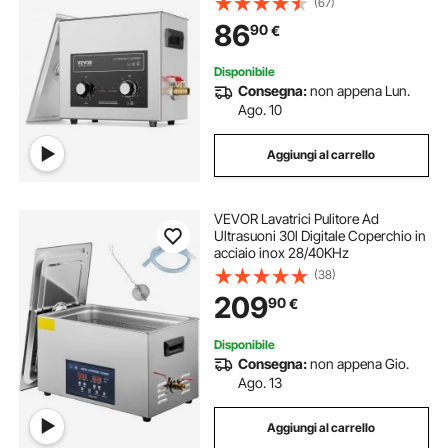
(67)
per Strumenti di Orologi, Occhiali,
86
90
€
Monete, Utensili Metallici
Disponibile
Consegna:
non appena Lun.
Ago. 10
Aggiungi al carrello
VEVOR Lavatrici Pulitore Ad
Ultrasuoni 30l Digitale Coperchio in
acciaio inox 28/40KHz
(38)
209
90
€
Disponibile
Consegna:
non appena Gio.
Ago. 13
Aggiungi al carrello