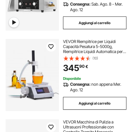
Consegna:
Sab. Ago. 8 - Mer.
Ago. 12
Aggiungi al carrello
VEVOR Riempitrice per Liquidi
Capacità Pesatura 5-5000g,
Riempitrice Liquidi Automatica per
Bottiglie Controllo Digitale,
(10)
Riempitrice da Banco con Pompa
345
90
€
Peristaltica Liquido ad alta Viscosità
Disponibile
Consegna:
non appena Mer.
Ago. 12
Aggiungi al carrello
VEVOR Macchina di Pulizia a
Ultrasuoni Professionale con
Controllo Tramite Manopola