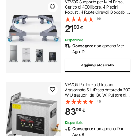
VEVOR Supporto per Mini Frigo,
Carico di 400 libbre, 4 Piedini
Robusti, 4 Ruote Girevoli Bloccabili,
Piedistallo per Lavatrice e
(14)
Asciugatrice, Base Regolabile
21
90
€
Multifunzionale per Lavatrice e
Frigorife
Disponibile
Consegna:
non appena Mer.
Ago. 12
Aggiungi al carrello
VEVOR Pulitore a Ultrasuoni
Aggiornato 6 L (Riscaldatore da 200
W Ultrasuoni da 180 W) Pulitore di
Parti a Ultrasuoni da Laboratorio
(21)
Digitale con Temporizzatore per
83
90
€
Pulizia di Strumenti di Gioielli
Disponibile
Consegna:
non appena Dom.
Ago. 9