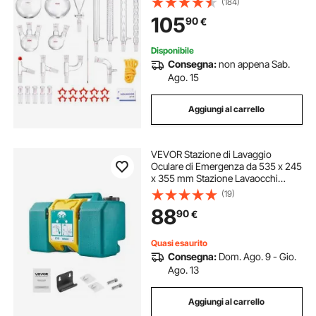
(184)
da 32 pezzi
105
90
€
Disponibile
Consegna:
non appena Sab.
Ago. 15
Aggiungi al carrello
VEVOR Stazione di Lavaggio
Oculare di Emergenza da 535 x 245
x 355 mm Stazione Lavaocchi
Portatile con 2 Spruzzi,
(19)
Installazione Semplificata, per
88
90
€
Scuole, Laboratori, Fabbriche,
Verde
Quasi esaurito
Consegna:
Dom. Ago. 9 - Gio.
Ago. 13
Aggiungi al carrello