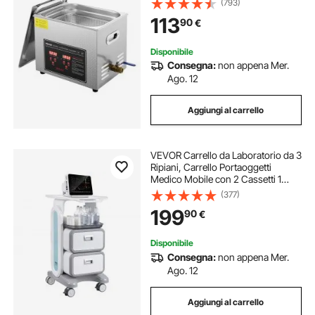
(793)
Pulitrice a Ultrasuoni per Gioielli
113
90
€
Occhiali Orologi Laboratorio
Disponibile
Consegna:
non appena Mer.
Ago. 12
Aggiungi al carrello
VEVOR Carrello da Laboratorio da 3
Ripiani, Carrello Portaoggetti
Medico Mobile con 2 Cassetti 1
Vassoio, Carrello Servizio in
(377)
Materiale ABS, con 4 Ruote per
199
90
€
Laboratorio, Clinica, Ospedale,
Salone
Disponibile
Consegna:
non appena Mer.
Ago. 12
Aggiungi al carrello