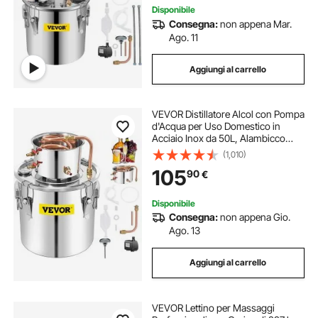
Disponibile
Consegna:
non appena Mar.
Ago. 11
Aggiungi al carrello
VEVOR Distillatore Alcol con Pompa
d'Acqua per Uso Domestico in
Acciaio Inox da 50L, Alambicco
Distillatore per Vino Liquore Grappa
(1,010)
a Casa Uso Domestico con Pompa
105
90
€
d'Acqua, Kit per Distillazione Alcol
Disponibile
Consegna:
non appena Gio.
Ago. 13
Aggiungi al carrello
VEVOR Lettino per Massaggi