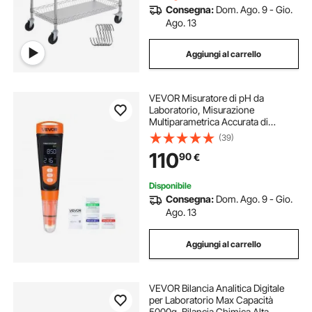
Consegna:
Dom. Ago. 9 - Gio.
Ago. 13
Aggiungi al carrello
VEVOR Misuratore di pH da
Laboratorio, Misurazione
Multiparametrica Accurata di
pH/EC/TDS, Sonda Impermeabile
(39)
IP68, Kit Tascabile con Bustine di
110
90
€
Polvere di Calibrazione, Display VA,
per Analisi Acqua
Disponibile
Consegna:
Dom. Ago. 9 - Gio.
Ago. 13
Aggiungi al carrello
VEVOR Bilancia Analitica Digitale
per Laboratorio Max Capacità
5000g, Bilancia Chimica Alta