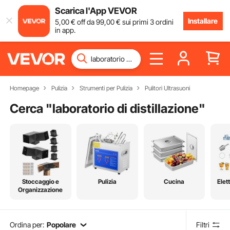
Scarica l'App VEVOR
Installare
5
,00
€
off da
99
,00
€
sui primi 3 ordini
in app.
Homepage
Pulizia
Strumenti per Pulizia
Pulitori Ultrasuoni
Cerca "
laboratorio di distillazione
"
Stoccaggio e
Pulizia
Cucina
Elet
Organizzazione
Ordina per:
Popolare
Filtri