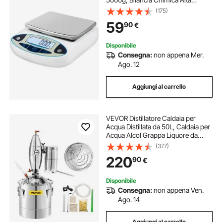
Precisione 0.01g, Bilancia Tecnica
(175)
applicata a Laboratori, Università,
59
90
€
Aziende, Industrie, Gioiellieri ecc
Disponibile
Consegna:
non appena Mer.
Ago. 12
Aggiungi al carrello
VEVOR Distillatore Caldaia per
Acqua Distillata da 50L, Caldaia per
Acqua Alcol Grappa Liquore da
Distillazione, Serbatoio da
(377)
Fermentazione per Fermentare
220
90
€
Bevande Acqua Vino Liquore in
Acciaio Inox
Disponibile
Consegna:
non appena Ven.
Ago. 14
Aggiungi al carrello