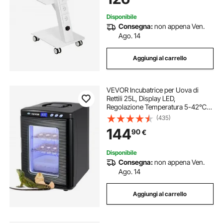
Disponibile
Consegna:
non appena Ven.
Ago. 14
Aggiungi al carrello
VEVOR Incubatrice per Uova di
Rettili 25L, Display LED,
Regolazione Temperatura 5-42℃,
Riscaldamento e Raffreddamento,
(435)
220V, per Laboratorio e Cova Uova
144
90
€
Disponibile
Consegna:
non appena Ven.
Ago. 14
Aggiungi al carrello