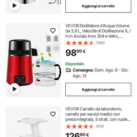
Aggiungi al carrello
VEVOR Distillatore d'Acqua Volume
da 3,9 L, Velocità di Distillazione 1L /
H in Acciaio Inox 304 e Vetro,
Distillatore Colore Rosso, Utilizzo
(366)
per Uffici, Case, Laboratori,
98
90
€
Ospedali, Studi Dentistici
Disponibile
Consegna:
Dom. Ago. 9 - Gio.
Ago. 13
Aggiungi al carrello
VEVOR Carrello da laboratorio,
carrello per servizi medici con
presa integrata, 3 strati, con ruote
girevoli, portata 100 kg, per
(613)
laboratorio, clinica, salone di
126
90
€
bellezza, salone