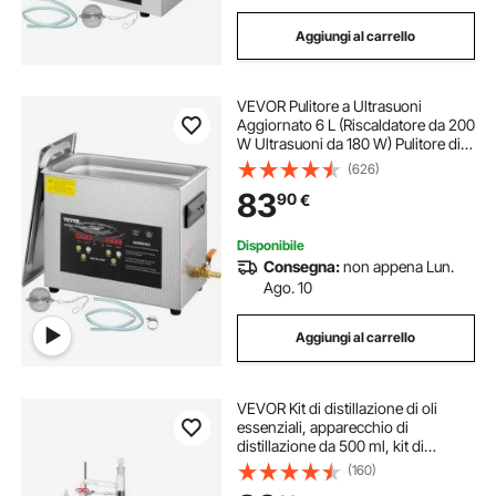
Aggiungi al carrello
VEVOR Pulitore a Ultrasuoni
Aggiornato 6 L (Riscaldatore da 200
W Ultrasuoni da 180 W) Pulitore di
Parti a Ultrasuoni da Laboratorio
(626)
Digitale con Temporizzatore per
83
90
€
Pulizia di Strumenti di Gioielli
Disponibile
Consegna:
non appena Lun.
Ago. 10
Aggiungi al carrello
VEVOR Kit di distillazione di oli
essenziali, apparecchio di
distillazione da 500 ml, kit di
distillazione di vetreria 3,3 Boro con
(160)
piastra riscaldante da 1000 W, set