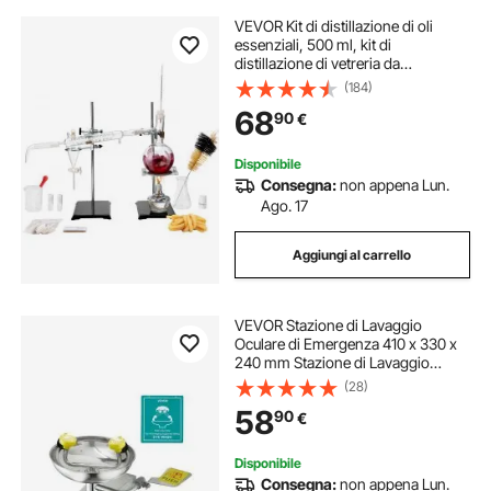
VEVOR Kit di distillazione di oli
essenziali, 500 ml, kit di
distillazione di vetreria da
laboratorio 3.3 Boro con lampada
(184)
ad alcool, rete in ceramica e 24, 40
68
90
€
giunti, set da 28 pezzi
Disponibile
Consegna:
non appena Lun.
Ago. 17
Aggiungi al carrello
VEVOR Stazione di Lavaggio
Oculare di Emergenza 410 x 330 x
240 mm Stazione di Lavaggio
Oculare da Parete in Acciaio
(28)
Inossidabile, Ideale per Laboratori,
58
90
€
Fabbriche, Scuole, Cantieri Edili
Disponibile
Consegna:
non appena Lun.