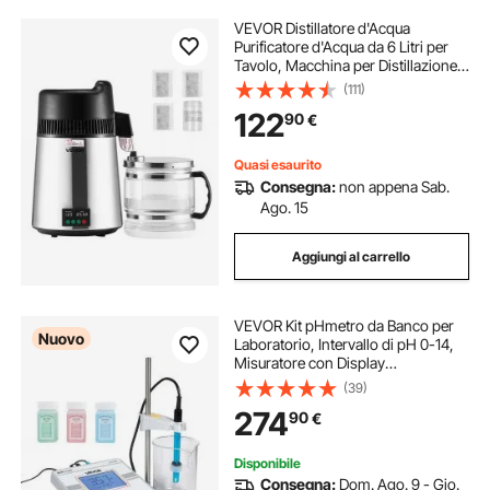
VEVOR Distillatore d'Acqua
Purificatore d'Acqua da 6 Litri per
Tavolo, Macchina per Distillazione
da 900 W in Acciaio Inox per
(111)
Purificazione, Distillatore da Casa
122
90
€
Cucina
Quasi esaurito
Consegna:
non appena Sab.
Ago. 15
Aggiungi al carrello
VEVOR Kit pHmetro da Banco per
Nuovo
Laboratorio, Intervallo di pH 0-14,
Misuratore con Display
Retroilluminato, Soluzioni di
(39)
Calibrazione, Adattatore di
274
90
€
Alimentazione, per Test
Temperatura e Qualità Acqua
Disponibile
Consegna:
Dom. Ago. 9 - Gio.