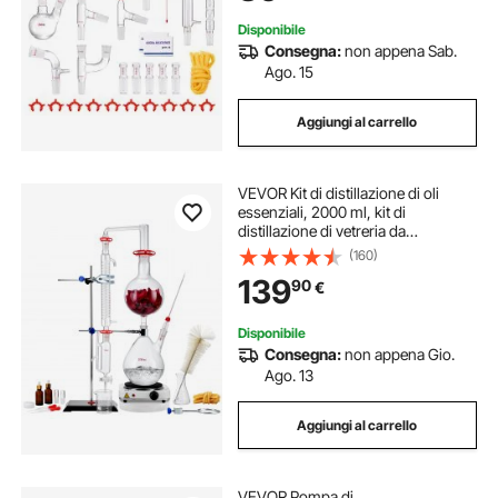
Disponibile
Consegna:
non appena Sab.
Ago. 15
Aggiungi al carrello
VEVOR Kit di distillazione di oli
essenziali, 2000 ml, kit di
distillazione di vetreria da
laboratorio 3.3 Boro con piastra
(160)
riscaldante da 1500 W e 24, 40
139
90
€
giunti, set da 28 pezzi
Disponibile
Consegna:
non appena Gio.
Ago. 13
Aggiungi al carrello
VEVOR Pompa di