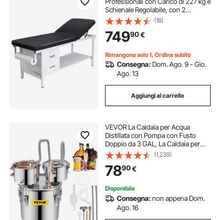
Professionali con Carico di 227 kg e
Schienale Regolabile, con 2
Cassetti, Ripiano Portaoggetti e
(18)
Distributore di Rotoli di Carta per
749
90
€
Ospedali e Centri di Riabilitazione
Rimangono solo 1, Ordina subito
Consegna:
Dom. Ago. 9 - Gio.
Ago. 13
Aggiungi al carrello
VEVOR La Caldaia per Acqua
Distillata con Pompa con Fusto
Doppio da 3 GAL, La Caldaia per
Acqua al Chiaro di Luna, Distillatore
(1,239)
d'Acqua Alcolica, Distillazione del
78
90
€
Vino 3 GAL,in Acciaio e Rame
Rosso
Disponibile
Consegna:
non appena Dom.
Ago. 16