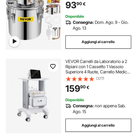
93
90
€
Acciaio e Rame Rosso
Disponibile
Consegna:
Dom. Ago. 9 - Gio.
Ago. 13
Aggiungi al carrello
VEVOR Carrelli da Laboratorio a 2
Ripiani con 1 Cassetto 1 Vassoio
Superiore 4 Ruote, Carrello Medico
Mobile Materiale ABS
(377)
Consilenziose, Carrelli per
159
90
€
Laboratorio, Clinica, Ospedale,
Salone, Bianco
Disponibile
Consegna:
non appena Sab.
Ago. 15
Aggiungi al carrello