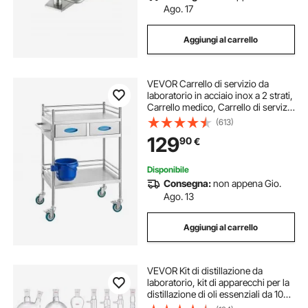
Ago. 17
Aggiungi al carrello
VEVOR Carrello di servizio da
laboratorio in acciaio inox a 2 strati,
Carrello medico, Carrello di servizio
dentale con ruote bloccabili e
(613)
secchio, per laboratorio, ospedale,
129
90
€
uso dentale
Disponibile
Consegna:
non appena Gio.
Ago. 13
Aggiungi al carrello
VEVOR Kit di distillazione da
laboratorio, kit di apparecchi per la
distillazione di oli essenziali da 1000
ml, set di attrezzature per vetreria