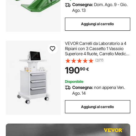
Consegna:
Dom. Ago. 9 - Gio.
Ago. 13
Aggiungi al carrello
VEVOR Carrelli da Laboratorio a 4
Ripiani con 3 Cassetto 1 Vassoio
Superiore 4 Ruote, Carrello Medico
Mobile Materiale ABS
(377)
Consilenziose, Carrelli per
190
90
€
Laboratorio, Clinica, Ospedale,
Salone, Bianco
Disponibile
Consegna:
non appena Ven.
Ago. 14
Aggiungi al carrello