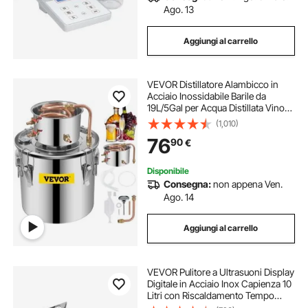
Ago. 13
Aggiungi al carrello
VEVOR Distillatore Alambicco in
Acciaio Inossidabile Barile da
19L/5Gal per Acqua Distillata Vino
Liquore Grappa Whisky Vodka Uso
(1,010)
Domestico, Alambicco per
76
90
€
Distillazione in Acciaio Inox 19L per
Alcol
Disponibile
Consegna:
non appena Ven.
Ago. 14
Aggiungi al carrello
VEVOR Pulitore a Ultrasuoni Display
Digitale in Acciaio Inox Capienza 10
Litri con Riscaldamento Tempo
Temperatura Regolabile, Macchina