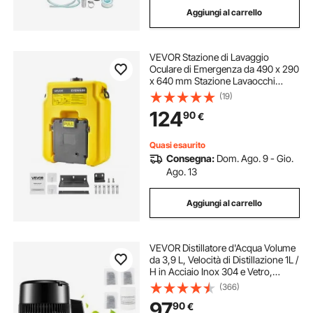
Aggiungi al carrello
supporto laboratorio
VEVOR Stazione di Lavaggio
piastra laboratorio magnetico
Oculare di Emergenza da 490 x 290
x 640 mm Stazione Lavaocchi
Portatile con 2 Spruzzi,
(19)
kit vetreria laboratorio di chimica
Installazione Semplificata, per
124
90
€
Scuole, Laboratori, Fabbriche,
Giallo
miscelatore per laboratorio con piastra riscaldante
Quasi esaurito
Consegna:
Dom. Ago. 9 - Gio.
Ago. 13
materiale per laboratorio di chimica
Aggiungi al carrello
kit per laboratorio di chimica
VEVOR Distillatore d'Acqua Volume
supporto da laboratorio
da 3,9 L, Velocità di Distillazione 1L /
H in Acciaio Inox 304 e Vetro,
Distillatore Colore d'Argento, Uso
(366)
per Uffici, Case, Laboratori,
piattaforma di sollevamento laboratorio
97
90
€
Ospedali, Studi Dentistici