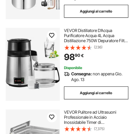
Aggiungi al carrello
VEVOR Distillatore D’Acqua
Purificatore Acqua 4L Acqua
Distillazione 750W Depuratore Filtri
Distiller Acqua Pura Water
(236)
(Argento+Controllo della
98
90
€
Temperatura)
Disponibile
Consegna:
non appena Gio.
Ago. 13
Aggiungi al carrello
VEVOR Pulitore ad Ultrasuoni
Professionale in Acciaio
Inossidabile Timer di
Riscaldamento Digitale Pulizia di
(7,375)
Gioielli per Uso Domestico