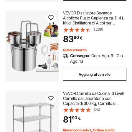
VEVOR Distillatore Bevande
Alcoliche Fusto Capienza ca. 11,4 L
Kit di Distillatore di Alcol per
Raffreddamento, Set di Distillatore a
(1,239)
Doppio Condensatore con
83
90
€
Distillazione Secondaria Liquore
Alcolico
Quasi esaurito
Consegna:
Dom. Ago. 9 - Gio.
Ago. 13
Aggiungi al carrello
VEVOR Carrello da Cucina, 3 Livelli
Carrello da Laboratorio con
Capacità di 300 kg, Carrello di
Servizio Telaio Cromato, Carrello
(120)
Portaoggetti, Carrello di Trasporto
81
90
€
6 Ganci, per Uso Interno Esterno
Rimangono solo 1, Ordina subito