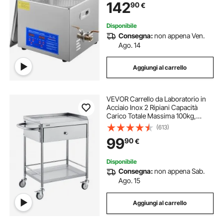
142
90
€
Personale Commerciale 15L
Disponibile
Consegna:
non appena Ven.
Ago. 14
Aggiungi al carrello
VEVOR Carrello da Laboratorio in
Acciaio Inox 2 Ripiani Capacità
Carico Totale Massima 100kg,
Carrello Sanitario in Acciaio Inox
(613)
201 710 x 421 x 785 mm, Carrello
99
90
€
per Medicazione da Laboratorio 2
Piani
Disponibile
Consegna:
non appena Sab.
Ago. 15
Aggiungi al carrello