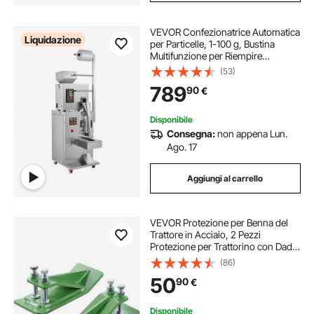
VEVOR Confezionatrice Automatica
Liquidazione
per Particelle, 1-100 g, Bustina
Multifunzione per Riempire
Ponderazione Bustine di Polvere,
(53)
Riempitrice per Polvere per Semi di
789
90
€
Tè Grani Farina Chicchi
Disponibile
Consegna:
non appena Lun.
Ago. 17
Aggiungi al carrello
VEVOR Protezione per Benna del
Trattore in Acciaio, 2 Pezzi
Protezione per Trattorino con Dadi
e Bulloni di Bloccaggio a Doppia
(86)
Esagono, per Rimozione delle
50
90
€
Foglie e Spargimento di Ghiaia,
Verde
Disponibile