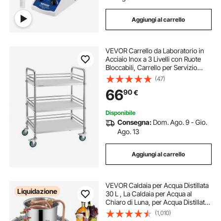
Aggiungi al carrello
VEVOR Carrello da Laboratorio in
Acciaio Inox a 3 Livelli con Ruote
Bloccabili, Carrello per Servizio
Medico, Vassoio per Clinica,
(47)
Vassoio di Stoccaggio Mobile per
66
90
€
Impieghi Gravosi per Ospedale
Disponibile
Consegna:
Dom. Ago. 9 - Gio.
Ago. 13
Aggiungi al carrello
VEVOR Caldaia per Acqua Distillata
Liquidazione
30 L , La Caldaia per Acqua al
Chiaro di Luna, per Acqua Distillata,
Distillatore d'Acqua Alcolica,
(1,010)
Distillazione del Vino da 30 L in