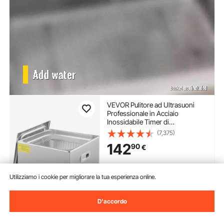
VEVOR Pulitore ad Ultrasuoni
Professionale in Acciaio
Inossidabile Timer di
Riscaldamento Digitale Pulizia di
(7,375)
Gioielli per Uso Domestico
142
90
€
Personale Commerciale 15L
Disponibile
Utilizziamo i cookie per migliorare la tua esperienza online.
Consegna:
non appena Ven.
Ago. 14
D'accordo
Aggiungi al carrello