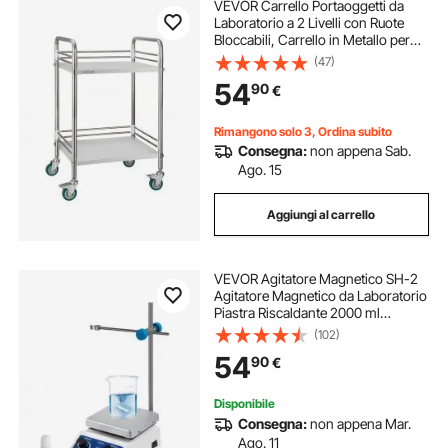
VEVOR Carrello Portaoggetti da
Laboratorio a 2 Livelli con Ruote
Bloccabili, Carrello in Metallo per
Servizio Medico, Vassoio per
(47)
Clinica, Vassoio di Stoccaggio
54
90
€
Mobile per Impieghi Gravosi
Rimangono solo 3, Ordina subito
Consegna:
non appena Sab.
Ago. 15
Aggiungi al carrello
VEVOR Agitatore Magnetico SH-2
Agitatore Magnetico da Laboratorio
Piastra Riscaldante 2000 ml
Capacità di Miscelazione con
(102)
Piastra Riscaldante Miscelatore
54
90
€
Riscaldante Display Digitale
Disponibile
Consegna:
non appena Mar.
Ago. 11