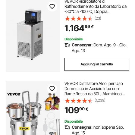
VEVOR Ricircolatore di
Raffreddamento da Laboratorio da
-30℃ a -100℃, Doppia
Circolazione Interna ed Esterna da
(23)
6 L, Pompa di Circolazione del
1.164
99
€
Liquido di Raffreddamento a Bassa
Temperatura
Disponibile
Consegna:
Dom. Ago. 9 - Gio.
Ago. 13
Aggiungi al carrello
VEVOR Distillatore Alcol per Uso
Domestico in Acciaio Inox con
Rame Rosso da 50L, Alambicco
Distillatore per Vino Grappa Liquore
(1,239)
da 50L in Acciaio Inox Doppio
109
90
€
Fusto, Alambicco per Distillazione
da 50L
Disponibile
Consegna:
non appena Sab.
Ago. 15