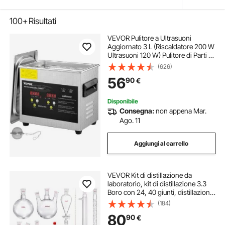
100+
Risultati
VEVOR Pulitore a Ultrasuoni
Aggiornato 3 L (Riscaldatore 200 W
Ultrasuoni 120 W) Pulitore di Parti a
Ultrasuoni da Laboratorio Digitale
(626)
con Riscaldamento per Pulizia di
56
90
€
Parti di Occhiali Gioielli
Disponibile
Consegna:
non appena Mar.
Ago. 11
Aggiungi al carrello
VEVOR Kit di distillazione da
laboratorio, kit di distillazione 3.3
Boro con 24, 40 giunti, distillazione
di oli essenziali da 1000 ml, set di
(184)
attrezzature per vetreria da 29 pezzi
80
90
€