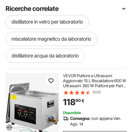
Ricerche correlate
distillatore in vetro per laboratorio
miscelatore magnetico da laboratorio
distillatore acqua da laboratorio
kit di distillazione da laboratorio
VEVOR Pulitore a Ultrasuoni
Aggiornato 15 L Riscaldatore 600 W
Ultrasuoni 360 W Pulitore per Parti
kit di distillazione laboratorio
a Ultrasuoni da Laboratorio Digitale
(626)
con Temporizzatore per Pulizia di
118
90
€
Strumenti Dentali in Vetro
acciaio laboratorio
Disponibile
Consegna:
non appena Ven.
kit vetreria laboratorio chimica
Ago. 14