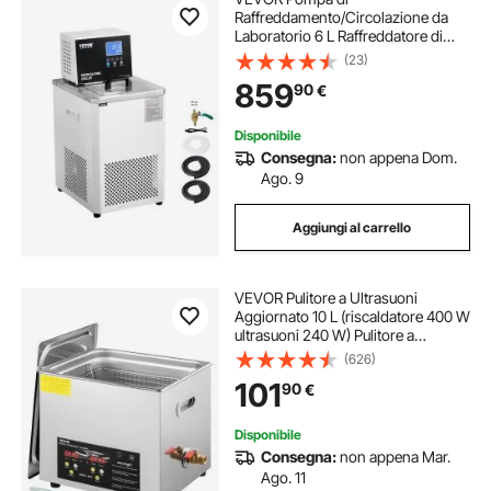
Raffreddamento/Circolazione da
Laboratorio 6 L Raffreddatore di
Fluido di Raffreddamento -5 ℃-100
(23)
°C Pompa di Circolazione Schermo
859
90
€
LCD Bagnomaria Raffreddamento
ad Acqua Circolante
Disponibile
Consegna:
non appena Dom.
Ago. 9
Aggiungi al carrello
VEVOR Pulitore a Ultrasuoni
Aggiornato 10 L (riscaldatore 400 W
ultrasuoni 240 W) Pulitore a
Ultrasuoni da Laboratorio Digitale
(626)
con Temporizzatore del
101
90
€
Riscaldatore per Pulizia di Parti di
Strumenti
Disponibile
Consegna:
non appena Mar.
Ago. 11