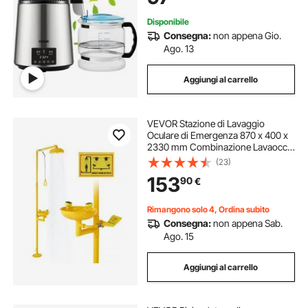
Disponibile
Consegna:
non appena Gio.
Ago. 13
Aggiungi al carrello
VEVOR Stazione di Lavaggio
Oculare di Emergenza 870 x 400 x
2330 mm Combinazione Lavaocchi
e Doccia in Acciaio Inossidabile
(23)
304, Installazione Semplificata, per
153
90
€
Scuole, Laboratori, Fabbriche,
Giallo
Rimangono solo 4, Ordina subito
Consegna:
non appena Sab.
Ago. 15
Aggiungi al carrello