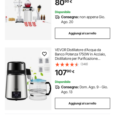
80
90
€
da 33 pezzi
Disponibile
Consegna:
non appena Gio.
Ago. 20
Aggiungi al carrello
VEVOR Distillatore d'Acqua da
Banco Potenza 1750W in Acciaio,
Distillatore per Purificazione
dell'Acqua Produttività 1,5L/H,
(348)
Alambicco per Distillazione d'Acqua
107
90
€
Controllo di Tempo Contenitore in
Vetro
Disponibile
Consegna:
Dom. Ago. 9 - Gio.
Ago. 13
Aggiungi al carrello