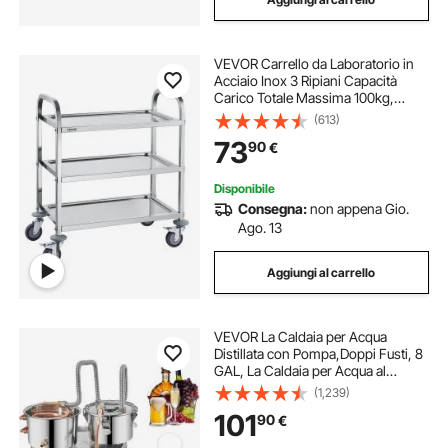
VEVOR Carrello da Laboratorio in
Acciaio Inox 3 Ripiani Capacità
Carico Totale Massima 100kg,
Carrello Sanitario in Acciaio Inox
(613)
201 740 x 396 x 860 mm, Carrello
73
90
€
per Medicazione da Laboratorio 3
Piani
Disponibile
Consegna:
non appena Gio.
Ago. 13
Aggiungi al carrello
VEVOR La Caldaia per Acqua
Distillata con Pompa,Doppi Fusti, 8
GAL, La Caldaia per Acqua al
Chiaro di Luna, Distillatore d'Acqua
(1,239)
Alcolica, Distillazione del Vino 8GAL
101
90
€
in Acciaio e Rame Rosso