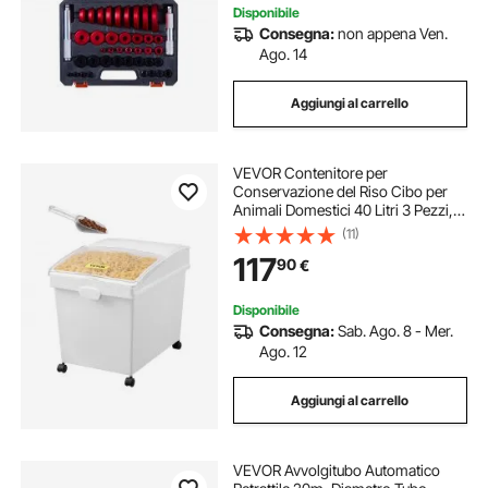
Disponibile
Consegna:
non appena Ven.
Ago. 14
Aggiungi al carrello
VEVOR Contenitore per
Conservazione del Riso Cibo per
Animali Domestici 40 Litri 3 Pezzi,
Contenitore per Ingredienti da
(11)
Cucina Cereali Farina Contenitori
117
90
€
per Alimenti con Ruote Coperchio
Ermetico
Disponibile
Consegna:
Sab. Ago. 8 - Mer.
Ago. 12
Aggiungi al carrello
VEVOR Avvolgitubo Automatico