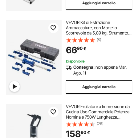
Aggiungi al carrello
VEVOR Kit di Estrazione
Ammaccature, con Martello
Scorrevole da 5,89 kg, Strumento
di Rimozione Danni Automobilistici
(5)
per Riparazione Carrozzeria con
66
90
€
Custodia, Asta di Prolunga,
Impugnatura
Disponibile
Consegna:
non appena Mar.
Ago. 11
Aggiungi al carrello
VEVOR Frullatore a Immersione da
Cucina Uso Commerciale Potenza
Nominale 750W Lunghezza
755mm Velocità Regolabile,
(25)
Frullatore Tritatutto da Cucina
158
90
€
Commerciale per Zuppe Salsa
Pesto Materiale Frullato