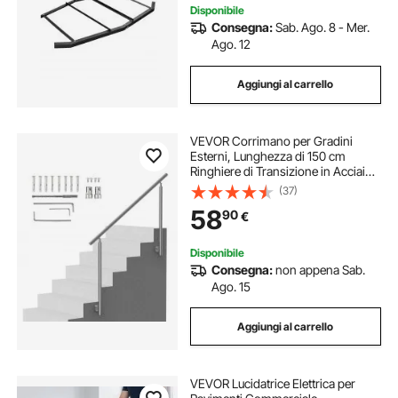
Disponibile
Consegna:
Sab. Ago. 8 - Mer.
Ago. 12
Aggiungi al carrello
VEVOR Corrimano per Gradini
Esterni, Lunghezza di 150 cm
Ringhiere di Transizione in Acciaio
Inossidabile con Kit di Installazione,
(37)
Corrimano per Scale a Doppia
58
90
€
Colonna per Anziani, Montaggio
Laterale
Disponibile
Consegna:
non appena Sab.
Ago. 15
Aggiungi al carrello
VEVOR Lucidatrice Elettrica per