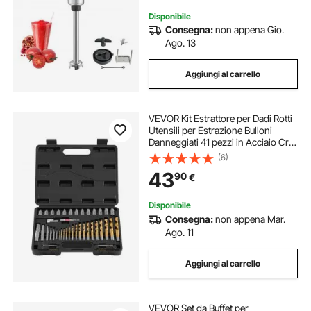
Disponibile
Consegna:
non appena Gio.
Ago. 13
Aggiungi al carrello
VEVOR Kit Estrattore per Dadi Rotti
Utensili per Estrazione Bulloni
Danneggiati 41 pezzi in Acciaio Cr-
Mo, Kit di Strumento per Rimozione
(6)
di Bulloni Riparazioni Domestiche
43
90
€
da Officina Garage
Disponibile
Consegna:
non appena Mar.
Ago. 11
Aggiungi al carrello
VEVOR Set da Buffet per