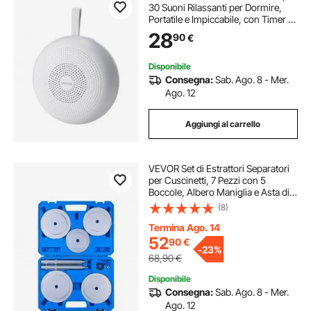
30 Suoni Rilassanti per Dormire,
Portatile e Impiccabile, con Timer di
Spegnimento Automatico, Luce ad
28
90
€
Anello Soffusa e Funzione di
Memoria, per Adulti, Casa, Ufficio
Disponibile
Consegna:
Sab. Ago. 8 - Mer.
Ago. 12
Aggiungi al carrello
VEVOR Set di Estrattori Separatori
per Cuscinetti, 7 Pezzi con 5
Boccole, Albero Maniglia e Asta di
Prolunga, Kit di Utensili per Guida
(8)
Boccole per Installazione e
Rimozione per Impieghi Gravosi
Termina Ago. 14
52
90
€
-
23%
68,90
€
Disponibile
Consegna:
Sab. Ago. 8 - Mer.
Ago. 12