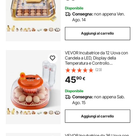
Disponibile
Consegna:
non appena Ven.
Ago. 14
Aggiungi al carrello
VEVOR Incubatrice da 12 Uova con
Candela a LED, Display della
Temperatura e Controllo
Automatico dell'Umidità, Finestra
(23)
Trasparente con Vista a 360°, per la
45
90
€
Schiusa di Pulcini, Anatre, Oche
Disponibile
Consegna:
non appena Sab.
Ago. 15
Aggiungi al carrello
VEVOR Incubatrice da 36 Uova con