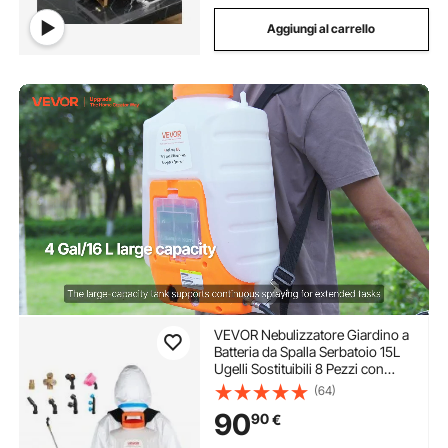
Aggiungi al carrello
VEVOR Nebulizzatore Giardino a
Batteria da Spalla Serbatoio 15L
Ugelli Sostituibili 8 Pezzi con
Bacchette per Irrigazione Prato
(64)
Orto Serra Piante, Irroratrice
90
90
€
Spruzzatrice a Zaino a Pressione
6,2bar