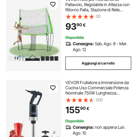
Pallavolo, Regolabile in Altezza con
Ritorno Palla, Stazione di Rete
Portatile, Facile da Installare per
(2)
Cortile, Servizio Schiacciante per
93
90
€
Migliorare Precisione
Disponibile
Consegna:
Sab. Ago. 8 - Mer.
Ago. 12
Aggiungi al carrello
VEVOR Frullatore a Immersione da
Cucina Uso Commerciale Potenza
Nominale 750W Lunghezza
660mm Velocità Regolabile,
(25)
Frullatore Tritatutto da Cucina
155
90
€
Commerciale per Zuppe Salsa
Pesto Materiale Frullato
Disponibile
Consegna:
non appena Lun.
Ago. 10