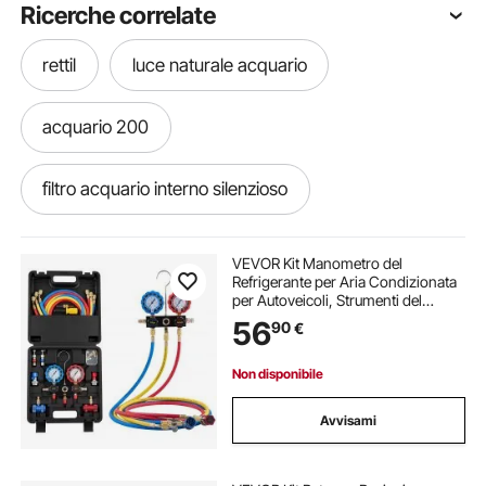
Ricerche correlate
rettil
luce naturale acquario
acquario 200
filtro acquario interno silenzioso
filtro per acquario uv
VEVOR Kit Manometro del
Refrigerante per Aria Condizionata
per Autoveicoli, Strumenti del
luce per piante d acquario
Refrigerante a 3 Vie Tubi Flessibili
56
90
€
Raccordi a Sgancio Rapido,
Manometro per Aria Condizionata
Auto
staffe luce acquario
Non disponibile
Avvisami
filtro interno per acquario da 200 l