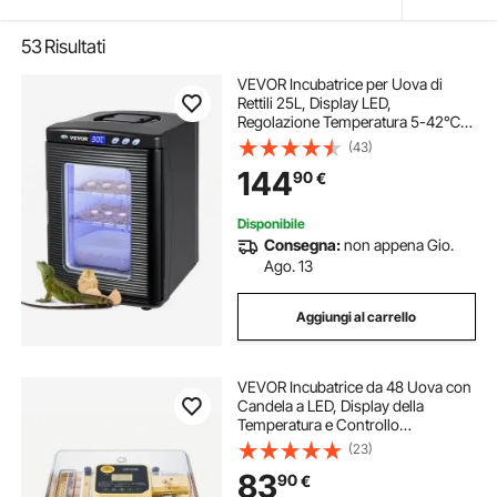
53
Risultati
VEVOR Incubatrice per Uova di
Rettili 25L, Display LED,
Regolazione Temperatura 5-42℃,
Riscaldamento e Raffreddamento,
(43)
220V, per Laboratorio e Cova Uova
144
90
€
Disponibile
Consegna:
non appena Gio.
Ago. 13
Aggiungi al carrello
VEVOR Incubatrice da 48 Uova con
Candela a LED, Display della
Temperatura e Controllo
Automatico dell'Umidità, Finestra
(23)
Trasparente con Vista a 360°, per la
83
90
€
Schiusa di Pulcini, Anatre, Oche