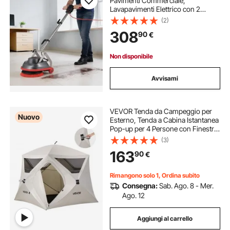
Pavimenti Commerciale,
Lavapavimenti Elettrico con 2
Ruote, Lucidatrice per Tappeti
(2)
Velocità max. 1900 giri/min
308
90
€
Lunghezza Cavo Alimentazione da
13 m con Accessori
Non disponibile
Avvisami
VEVOR Tenda da Campeggio per
Nuovo
Esterno, Tenda a Cabina Istantanea
Pop-up per 4 Persone con Finestre
in Rete, Ventilazione Migliorata, con
(3)
Borsa per il Trasporto, per
163
90
€
Escursionismo Vacanze in Famiglia
Rimangono solo 1, Ordina subito
Consegna:
Sab. Ago. 8 - Mer.
Ago. 12
Aggiungi al carrello