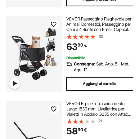
VEVOR Passeggino Pieghevole per
Animali Domestici, Passeggino per
Cani a 4 Ruote con Freni, Capacità
16 kg, Trasportino Staccabile con
(10)
Finestre in Rete Traspirante per
63
90
€
Piccoli Cani Gatti
Disponibile
Consegna:
Sab. Ago. 8 - Mer.
Ago. 12
Aggiungi al carrello
VEVOR Erpice a Trascinamento
Largo 1830 mm, Livellatrice per
Vialetti in Acciaio Q235 con Attacco
a Perno, Livellatrice per Vialetti in
(2)
Ghiaia per Trattori da Vialetto ATV,
58
90
€
UTV Giardino