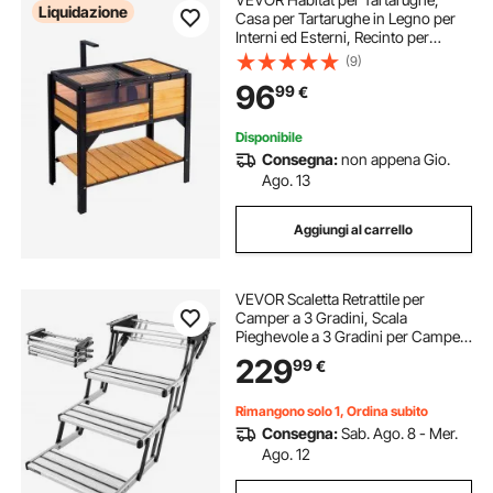
Liquidazione
Casa per Tartarughe in Legno per
Interni ed Esterni, Recinto per
Tartarughe con Supporto per Luce,
(9)
Recinto per Rettili, Gabbia per
96
99
€
Piccoli Animali con Gambe di
Supporto
Disponibile
Consegna:
non appena Gio.
Ago. 13
Aggiungi al carrello
VEVOR Scaletta Retrattile per
Camper a 3 Gradini, Scala
Pieghevole a 3 Gradini per Camper
Roulotte Carico max 199,58 kg in
229
99
€
Lega di Alluminio Telaio in Acciaio
Antiscivolo, Gradini per Roulotte
Rimangono solo 1, Ordina subito
Consegna:
Sab. Ago. 8 - Mer.
Ago. 12