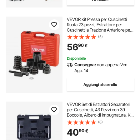
VEVOR Kit Pressa per Cuscinetti
Ruota 23 pezzi, Estrattore per
Cuscinetti a Trazione Anteriore per
Rimozione Installazione a Trazione
(5)
Anteriore, Attrezzo per Ruota con
56
90
€
Vite Scorrevole
Disponibile
Consegna:
non appena Ven.
Ago. 14
Aggiungi al carrello
VEVOR Set di Estrattori Separatori
per Cuscinetti, 43 Pezzi con 39
Boccole, Albero di Impugnatura, Kit
di Utensili per Guida Boccole per
(8)
Installazione e Rimozione per
40
90
€
Impieghi Gravosi con Custodia