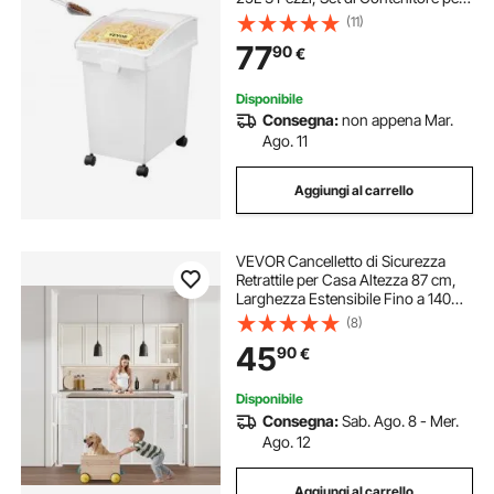
Ingredienti da Cucina, Contenitore
(11)
per Cereali Farina con Ruote 3
77
90
€
Misurini Coperchio Ermetico
Disponibile
Consegna:
non appena Mar.
Ago. 11
Aggiungi al carrello
VEVOR Cancelletto di Sicurezza
Retrattile per Casa Altezza 87 cm,
Larghezza Estensibile Fino a 140
cm per Animali Domestici, Materiale
(8)
a Rete Scale, Ingresso, Corridoi
45
90
€
Soggiorno, Bianco
Disponibile
Consegna:
Sab. Ago. 8 - Mer.
Ago. 12
Aggiungi al carrello