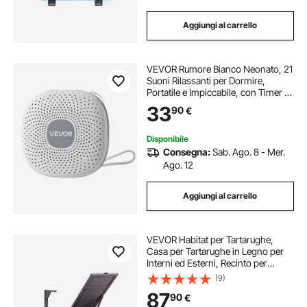
Aggiungi al carrello
VEVOR Rumore Bianco Neonato, 21
Suoni Rilassanti per Dormire,
Portatile e Impiccabile, con Timer di
Spegnimento Automatico, Luce ad
33
90
€
Anello Soffusa e Funzione di
Memoria, per Adulti, Casa, Ufficio
Disponibile
Consegna:
Sab. Ago. 8 - Mer.
Ago. 12
Aggiungi al carrello
VEVOR Habitat per Tartarughe,
Casa per Tartarughe in Legno per
Interni ed Esterni, Recinto per
Tartarughe con Supporto per Luce
(9)
Sospesa, Recinto per Rettili con 2
87
90
€
Stanze, Gabbia per Piccoli Animali