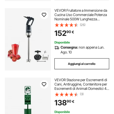
VEVOR Frullatore a Immersione da
Cucina Uso Commerciale Potenza
Nominale 500W Lunghezza
855mm Velocità Regolabile,
(25)
Frullatore Tritatutto da Cucina
152
90
€
Commerciale per Zuppe Salsa
Pesto Materiale Frullato
Disponibile
Consegna:
non appena Lun.
Ago. 10
Aggiungi al carrello
VEVOR Stazione per Escrementi di
Cani, Antiruggine, Contenitore per
Escrementi di Animali Domestici 43
L con 600 Sacchetti per
(3)
Escrementi, Cartello, Distributore di
138
90
€
Sacchetti, 50 Sacchetti per Lattine
Disponibile