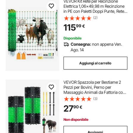
VEVOR Kit Rete per Recinzione
filtro interno acquari
Elettrica 1,06x49,98 m Recinzione
in PE con Paletti Doppi Punte, Rete
Portatile per Capre, Pecore, Agnelli,
(2)
lampada acquario estensibile
Cervi, Maiali, Cani, Cortili, Fattorie
115
99
€
sifone per ghiaia acquario
Disponibile
Consegna:
non appena Ven.
Ago. 14
lampada spettro completo acquario
Aggiungi al carrello
sifone sabbia acquario pulizia
VEVOR Spazzola per Bestiame 2
Pezzi per Bovini, Perno per
filtro acquario dolce
filtro acquario 120 l h
Massaggio Animali da Fattoria con
8 Viti 430 x 190 mm, Verde e Nero,
(3)
Per Alleviamento Prurito e Pulizia di
27
90
€
Equini Mucche Capre Ovini e Suini
Non disponibile
Avvisami