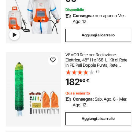
6,2bar
Disponibile
Consegna:
non appena Mer.
Ago. 12
Aggiungi al carrello
VEVOR Rete per Recinzione
Elettrica, 48" H x 168' L, Kit di Rete
in PE Pali Doppia Punta, Rete
Portatile di Utilità per Polli, Anatre,
(1)
Oche, Conigli, Utilizzata in Cortili,
182
90
€
Fattorie e Ran
Quasi esaurito
Consegna:
Sab. Ago. 8 - Mer.
Ago. 12
Aggiungi al carrello