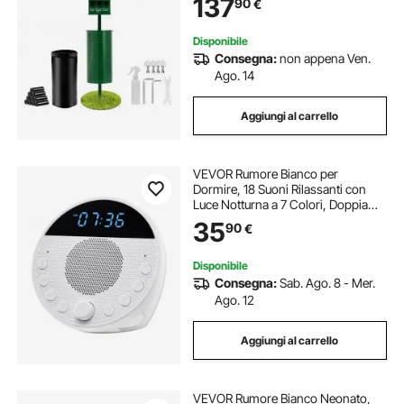
137
90
€
Sacchetti, 50 Sacchetti per Lattine,
Verde
Disponibile
Consegna:
non appena Ven.
Ago. 14
Aggiungi al carrello
VEVOR Rumore Bianco per
Dormire, 18 Suoni Rilassanti con
Luce Notturna a 7 Colori, Doppia
Sveglia, Timer di Spegnimento
35
90
€
Automatico e Funzione di Memoria,
per Neonati, Adulti, Casa, Ufficio
Disponibile
Consegna:
Sab. Ago. 8 - Mer.
Ago. 12
Aggiungi al carrello
VEVOR Rumore Bianco Neonato,