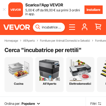
Scarica l'App VEVOR
Installare
5
,00
€
off da
99
,00
€
sui primi 3 ordini
in app.
Homepage
All'Aperto
Forniture per Animali Domestici e Selvatici
Forniture 
Cerca "
incubatrice per rettili
"
Cucina
All'Aperto
Elettrodomestici
Ordina per:
Popolare
Filtri