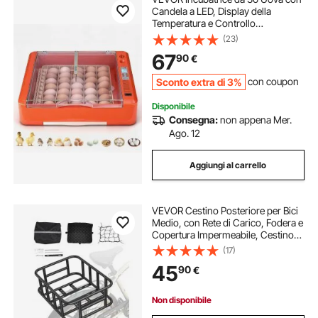
Candela a LED, Display della
Temperatura e Controllo
Automatico dell'Umidità, Finestra
(23)
Trasparente con Vista a 360°, per la
67
90
€
Schiusa di Pulcini, Anatre, Oche
Sconto extra di 3%
con coupon
Disponibile
Consegna:
non appena Mer.
Ago. 12
Aggiungi al carrello
VEVOR Cestino Posteriore per Bici
Medio, con Rete di Carico, Fodera e
Copertura Impermeabile, Cestino
Posteriore per Trasportare Animali
(17)
Frutta Alimentari, Strumenti di
45
90
€
Montaggio Inclusi
Non disponibile