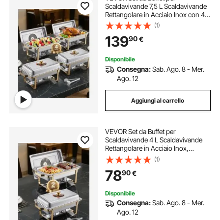
Scaldavivande 7,5 L Scaldavivande
Rettangolare in Acciaio Inox con 4
Padelle di Dimensioni Standard,
(1)
Coperchio in Vetro, Supporto
139
90
€
Pieghevole per Padella per Acqua e
Carburante
Disponibile
Consegna:
Sab. Ago. 8 - Mer.
Ago. 12
Aggiungi al carrello
VEVOR Set da Buffet per
Scaldavivande 4 L Scaldavivande
Rettangolare in Acciaio Inox,
Confezione 2, con 4 Padelle
(1)
Dimezzate, Coperchio in Vetro,
78
90
€
Supporto Pieghevole per Teglia per
Acqua e Carburante
Disponibile
Consegna:
Sab. Ago. 8 - Mer.
Ago. 12