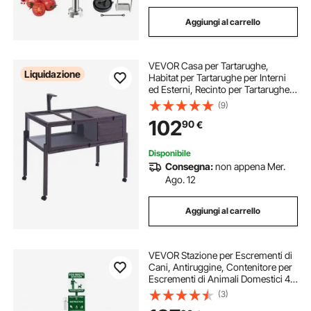
Aggiungi al carrello
VEVOR Casa per Tartarughe,
Liquidazione
Habitat per Tartarughe per Interni
ed Esterni, Recinto per Tartarughe
in Legno con Supporto per Luce,
(9)
Piedini, Gabbia Habitat a Rotelle per
102
90
€
Rettili, Piccoli Animali
Disponibile
Consegna:
non appena Mer.
Ago. 12
Aggiungi al carrello
VEVOR Stazione per Escrementi di
Cani, Antiruggine, Contenitore per
Escrementi di Animali Domestici 43
L con 600 Sacchetti per
(3)
Escrementi, Distributore di