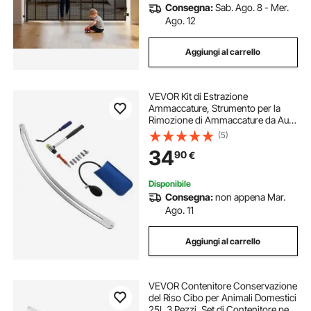
Consegna:
Sab. Ago. 8 - Mer.
Ago. 12
Aggiungi al carrello
VEVOR Kit di Estrazione
Ammaccature, Strumento per la
Rimozione di Ammaccature da Auto
Senza Vernice, Estrattore per
(5)
Riparazione Danni al Parafango con
34
90
€
Asta Curva, Strumenti per Testine di
Ricambio
Disponibile
Consegna:
non appena Mar.
Ago. 11
Aggiungi al carrello
VEVOR Contenitore Conservazione
del Riso Cibo per Animali Domestici
25L 3 Pezzi, Set di Contenitore per