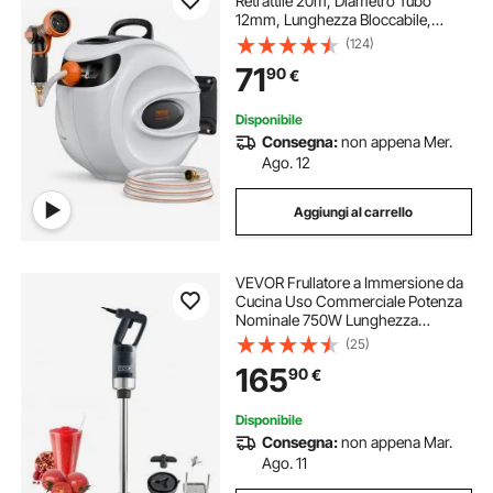
Retrattile 20m, Diametro Tubo
12mm, Lunghezza Bloccabile,
Fissaggio a Parete Girevole 180°,
(124)
per Irrigazione Giardino Orto e
71
90
€
Pulizia Domestica
Disponibile
Consegna:
non appena Mer.
Ago. 12
Aggiungi al carrello
VEVOR Frullatore a Immersione da
Cucina Uso Commerciale Potenza
Nominale 750W Lunghezza
855mm Velocità Regolabile,
(25)
Frullatore Tritatutto da Cucina
165
90
€
Commerciale per Zuppe Salsa
Pesto Materiale Frullato
Disponibile
Consegna:
non appena Mar.
Ago. 11