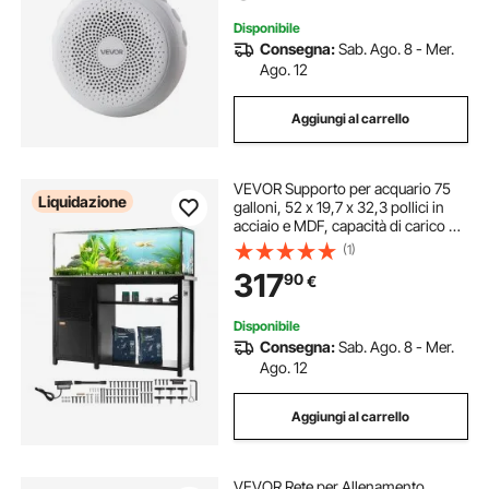
Memoria, per Adulti, Casa, Viaggi
Disponibile
Consegna:
Sab. Ago. 8 - Mer.
Ago. 12
Aggiungi al carrello
VEVOR Supporto per acquario 75
Liquidazione
galloni, 52 x 19,7 x 32,3 pollici in
acciaio e MDF, capacità di carico di
626 libbre, Supporto per acquario
(1)
per rettili pannello di alimentazione
317
90
€
incorporato, Nero
Disponibile
Consegna:
Sab. Ago. 8 - Mer.
Ago. 12
Aggiungi al carrello
VEVOR Rete per Allenamento