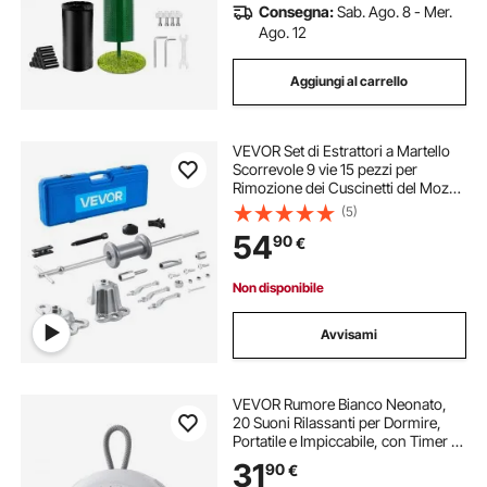
Consegna:
Sab. Ago. 8 - Mer.
Ago. 12
Aggiungi al carrello
VEVOR Set di Estrattori a Martello
Scorrevole 9 vie 15 pezzi per
Rimozione dei Cuscinetti del Mozzo
Ruota Anteriore Kit di Estrattori per
(5)
Alberi Ammaccati del Mozzo Asse
54
90
€
di Ruota Posteriore
Non disponibile
Avvisami
VEVOR Rumore Bianco Neonato,
20 Suoni Rilassanti per Dormire,
Portatile e Impiccabile, con Timer di
Spegnimento Automatico, Luce ad
31
90
€
Anello Soffusa e Funzione di