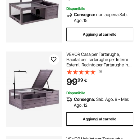
Disponibile
Consegna:
non appena Sab.
Ago. 15
Aggiungi al carrello
VEVOR Casa per Tartarughe,
Habitat per Tartarughe per Interni
Esterni, Recinto per Tartarughe in
Legno con Supporto Lampada
(9)
Regolabile, Gabbia per Rettili,
99
99
€
Piccoli Animali, 96,5x61x33 cm
Disponibile
Consegna:
Sab. Ago. 8 - Mer.
Ago. 12
Aggiungi al carrello
VEVOR Habitat per Tartarughe,