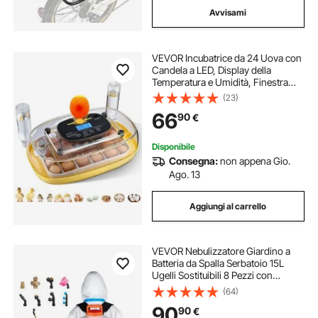
Avvisami
VEVOR Incubatrice da 24 Uova con
Candela a LED, Display della
Temperatura e Umidità, Finestra
Trasparente con Vista a 360°, per la
(23)
Schiusa di Pulcini, Anatre, Oche
66
90
€
Disponibile
Consegna:
non appena Gio.
Ago. 13
Aggiungi al carrello
VEVOR Nebulizzatore Giardino a
Batteria da Spalla Serbatoio 15L
Ugelli Sostituibili 8 Pezzi con
Bacchette per Irrigazione Prato Orto
(64)
Serra Piante, Irroratrice
90
90
€
Spruzzatrice a Zaino a Pressione