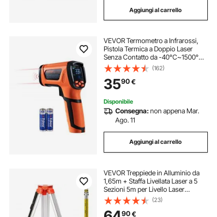
Aggiungi al carrello
VEVOR Termometro a Infrarossi,
Pistola Termica a Doppio Laser
Senza Contatto da -40°C~1500°C,
Pistola Termica Portatile a Infrarossi
(162)
per Fusione/Cottura/Forno per
35
90
€
Pizza/Motore (non per esseri
umani)
Disponibile
Consegna:
non appena Mar.
Ago. 11
Aggiungi al carrello
VEVOR Treppiede in Alluminio da
1,65m + Staffa Livellata Laser a 5
Sezioni 5m per Livello Laser
Rotante, Dispositivi di Misurazione
(23)
Laser Bastone da 5m di Lunghezza
64
90
€
e Laser Rotante per Treppiede