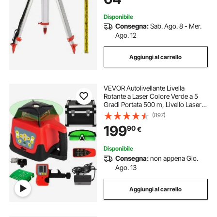
Disponibile
Consegna:
Sab. Ago. 8 - Mer.
Ago. 12
Aggiungi al carrello
VEVOR Autolivellante Livella
Rotante a Laser Colore Verde a 5
Gradi Portata 500 m, Livello Laser
IP54 Resistenza all'Acqua, Livello
(897)
Laser Impermeabile -20ºC - 45ºC,
199
90
€
Laser Rotante 161 × 161 × 184mm
Disponibile
Consegna:
non appena Gio.
Ago. 13
Aggiungi al carrello