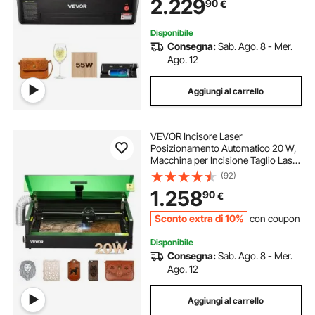
2.229
90
€
RDWorks, per Legno, Acrilico, Vetro
Disponibile
Consegna:
Sab. Ago. 8 - Mer.
Ago. 12
Aggiungi al carrello
VEVOR Incisore Laser
Posizionamento Automatico 20 W,
Macchina per Incisione Taglio Laser
con Telecamera Integrata, Area di
(92)
Lavoro 500 x 320 mm, per Legno,
1.258
90
€
Pelle, Vetro, Carta, Classe 1
Sconto extra di 10%
con coupon
Disponibile
Consegna:
Sab. Ago. 8 - Mer.
Ago. 12
Aggiungi al carrello