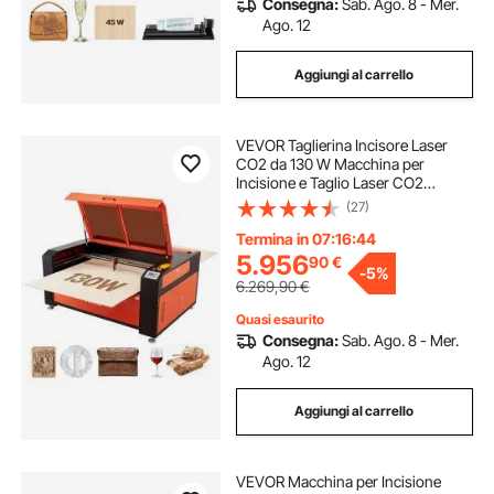
Consegna:
Sab. Ago. 8 - Mer.
Ago. 12
Aggiungi al carrello
VEVOR Taglierina Incisore Laser
CO2 da 130 W Macchina per
Incisione e Taglio Laser CO2
Velocità 1200 mm/s, Macchina per
(27)
Incisione con Messa a Fuoco
Automatica, per Legno, Acrilico
Termina in 07:16:42
Vetro
5.956
90
€
-
5%
6.269,90
€
Quasi esaurito
Consegna:
Sab. Ago. 8 - Mer.
Ago. 12
Aggiungi al carrello
VEVOR Macchina per Incisione