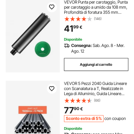
VEVOR Punta per carotaggio, Punta
per carotaggio a umido da 108 mm,
Profondità di foratura 355 mm
Filettatura interna da 1-1/4"-7,
(146)
Saldatura laser, Punta per
41
99
€
carotaggio a umido per mattoni
Disponibile
Consegna:
Sab. Ago. 8 - Mer.
Ago. 12
Aggiungi al carrello
VEVOR 5 Pezzi 2040 Guida Lineare
con Scanalatura a T, Realizzate in
Lega di Alluminio, Guida Lineare
Anodizzata Estruso ad Alta
(66)
Resistenza per Stampante,
77
90
€
Incisione Laser, Nero 1500 mm
Sconto extra di 5%
con coupon
Disponibile