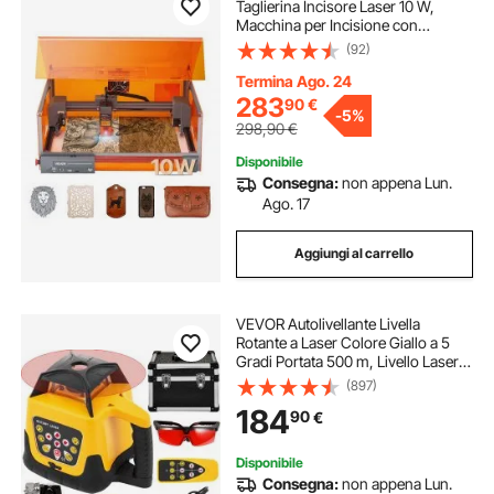
Taglierina Incisore Laser 10 W,
Macchina per Incisione con
Custodia Velocità max. 7000
(92)
mm/min, Area di Lavoro 300 x 300
mm, per Legno, Pelle, Vetro, Classe
Termina Ago. 24
1
283
90
€
-
5%
298,90
€
Disponibile
Consegna:
non appena Lun.
Ago. 17
Aggiungi al carrello
VEVOR Autolivellante Livella
Rotante a Laser Colore Giallo a 5
Gradi Portata 500 m, Livello Laser
IP54 Resistenza all'Acqua, Livello
(897)
Laser Impermeabile -20ºC - 45ºC,
184
90
€
Laser Rotante con Raggio Rosso
Disponibile
Consegna:
non appena Lun.