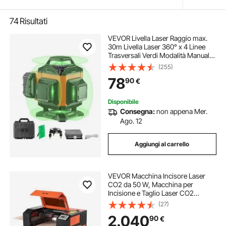
74
Risultati
VEVOR Livella Laser Raggio max.
30m Livella Laser 360° x 4 Linee
Trasversali Verdi Modalità Manuale
Autolivellamento Lunghezza
(255)
d'Onda Laser 520nm ± 10nm
78
90
€
Precisione tra 0,28cm - 10m, Livella
Laser
Disponibile
Consegna:
non appena Mer.
Ago. 12
Aggiungi al carrello
VEVOR Macchina Incisore Laser
CO2 da 50 W, Macchina per
Incisione e Taglio Laser CO2
Taglierina per Incisione Compatibile
(27)
con LightBurn CorelDRAW
2.040
90
€
RDWorks, per Legno, Acrilico, Vetro