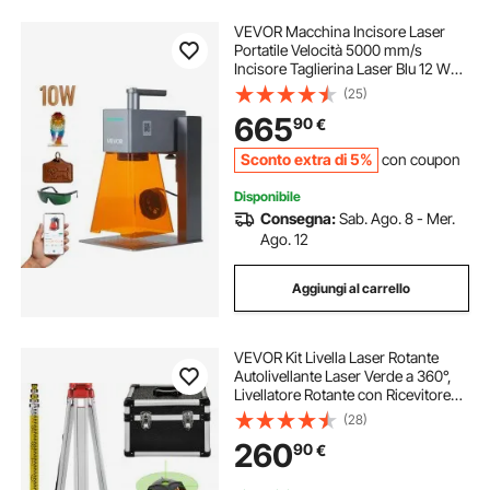
VEVOR Macchina Incisore Laser
Portatile Velocità 5000 mm/s
Incisore Taglierina Laser Blu 12 W
Mini Macchina di Incisione Fai da te
(25)
per Legno Acrilico Pelle Tessuto
665
90
€
Classe 4 Lunghezza d'Onda Blu
455 nm
Sconto extra di 5%
con coupon
Disponibile
Consegna:
Sab. Ago. 8 - Mer.
Ago. 12
Aggiungi al carrello
VEVOR Kit Livella Laser Rotante
Autolivellante Laser Verde a 360°,
Livellatore Rotante con Ricevitore
Automatico 500M/1640 FT,
(28)
Misuratore per Spazio Velocità di
260
90
€
Rotazione 0/60/120/300/600
giri/min