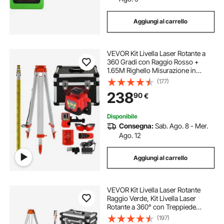
Aggiungi al carrello
taglio incisione laser
VEVOR Kit Livella Laser Rotante a
incisione laser su plastica
360 Gradi con Raggio Rosso +
1.65M Righello Misurazione in
Alluminio + 5M Treppiede a 5
(177)
laser per incisione metalli
Sezioni per Architettura,
238
90
€
Costruzioni Edili, Installazione di
Attrezzature
laser per incidere legno
Disponibile
Consegna:
Sab. Ago. 8 - Mer.
Ago. 12
incisione laser su legno
intaglio laser legno
Aggiungi al carrello
VEVOR Kit Livella Laser Rotante
Raggio Verde, Kit Livella Laser
Rotante a 360° con Treppiede
Portata 500 m, Pendenza
(197)
Regolabile, Angolo Scansione