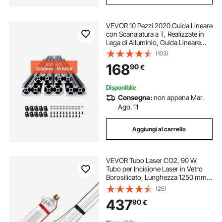
VEVOR 10 Pezzi 2020 Guida Lineare
con Scanalatura a T, Realizzate in
Lega di Alluminio, Guida Lineare
Anodizzata Estruso ad Alta
(103)
Resistenza per Stampante,
168
90
€
Incisione Laser, Nero 2000 mm
Disponibile
Consegna:
non appena Mar.
Ago. 11
Aggiungi al carrello
VEVOR Tubo Laser CO2, 90 W,
Tubo per Incisione Laser in Vetro
Borosilicato, Lunghezza 1250 mm,
Diametro Esterno 80 mm, con
(26)
Testa in Metallo, Fili Precollegati,
437
90
€
per Macchina Taglio e Incisione
Laser