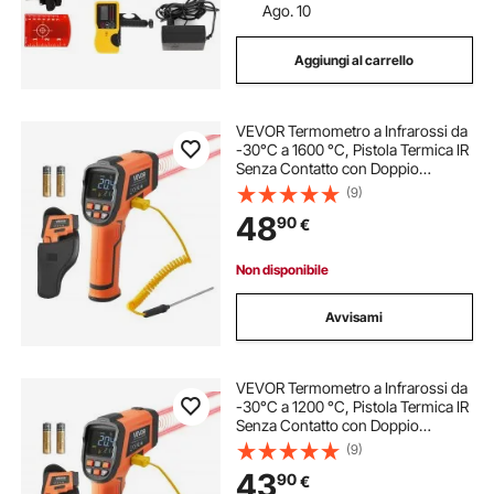
Ago. 10
Aggiungi al carrello
VEVOR Termometro a Infrarossi da
-30°C a 1600 °C, Pistola Termica IR
Senza Contatto con Doppio
Modalità, Termometro Visivo Senza
(9)
Contatto con Display, Termocoppia
48
90
€
Tipo K, Doppio Laser, Uso
Industriale
Non disponibile
Avvisami
VEVOR Termometro a Infrarossi da
-30°C a 1200 °C, Pistola Termica IR
Senza Contatto con Doppio
Modalità, Termometro Visivo Senza
(9)
Contatto con Display, Termocoppia
43
90
€
Tipo K, Doppio Laser, Uso