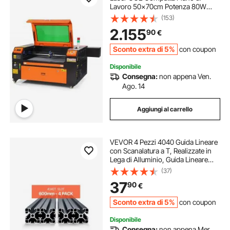
Lavoro 50x70cm Potenza 80W
Velocità di Incisione 0-500 mm/s,
(153)
Macchina da Taglio per Incisione
2.155
90
€
Tubo Incisore CO2
Sconto extra di 5%
con coupon
Disponibile
Consegna:
non appena Ven.
Ago. 14
Aggiungi al carrello
VEVOR 4 Pezzi 4040 Guida Lineare
con Scanalatura a T, Realizzate in
Lega di Alluminio, Guida Lineare
Anodizzata Estruso ad Alta
(37)
Resistenza per Stampante,
37
90
€
Incisione Laser, Nero 600 mm
Sconto extra di 5%
con coupon
Disponibile
Consegna:
non appena Mer.