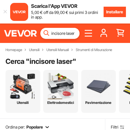
Scarica l'App VEVOR
Installare
5
,00
€
off da
99
,00
€
sui primi 3 ordini
in app.
Homepage
Utensili
Utensili Manuali
Strumenti di Misurazione
Cerca "
incisore laser
"
Utensili
Elettrodomestici
Pavimentazione
Ordina per:
Popolare
Filtri