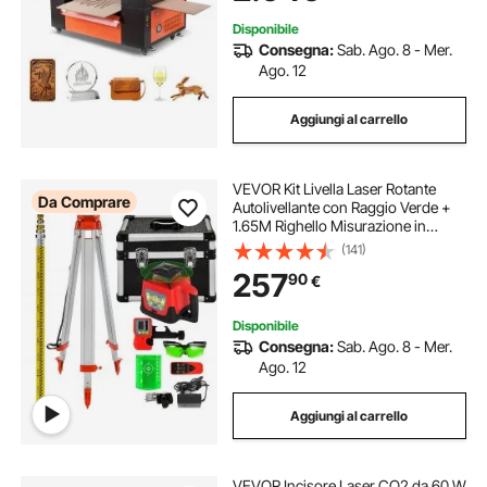
Disponibile
Consegna:
Sab. Ago. 8 - Mer.
Ago. 12
Aggiungi al carrello
VEVOR Kit Livella Laser Rotante
Da Comprare
Autolivellante con Raggio Verde +
1.65M Righello Misurazione in
Alluminio + 5M Treppiede a 5
(141)
Sezioni per Architettura,
257
90
€
Costruzioni Edili, Installazione di
Attrezzature
Disponibile
Consegna:
Sab. Ago. 8 - Mer.
Ago. 12
Aggiungi al carrello
VEVOR Incisore Laser CO2 da 60 W