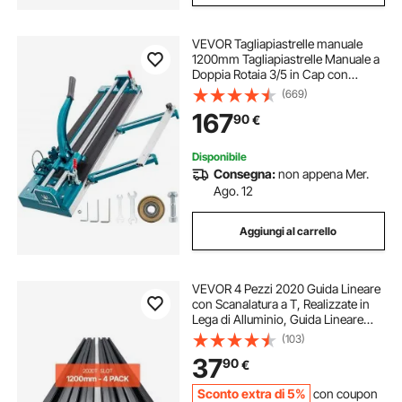
VEVOR Tagliapiastrelle manuale
1200mm Tagliapiastrelle Manuale a
Doppia Rotaia 3/5 in Cap con
Strumenti di Taglio Manuale con
(669)
Posizionamento Preciso del Laser
167
90
€
Disponibile
Consegna:
non appena Mer.
Ago. 12
Aggiungi al carrello
VEVOR 4 Pezzi 2020 Guida Lineare
con Scanalatura a T, Realizzate in
Lega di Alluminio, Guida Lineare
Anodizzata Estruso ad Alta
(103)
Resistenza per Stampante,
37
90
€
Incisione Laser, Nero 1200 mm
Sconto extra di 5%
con coupon