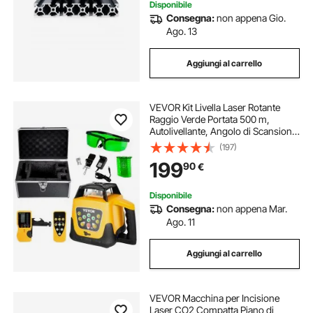
Disponibile
Consegna:
non appena Gio.
Ago. 13
Aggiungi al carrello
VEVOR Kit Livella Laser Rotante
Raggio Verde Portata 500 m,
Autolivellante, Angolo di Scansione
Flessibile, Rotazione 360 Gradi,
(197)
Scatola da Trasporto, Impermeabile
199
90
€
IP54, Ricevitore Telecomando
Disponibile
Consegna:
non appena Mar.
Ago. 11
Aggiungi al carrello
VEVOR Macchina per Incisione
Laser CO2 Compatta Piano di