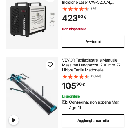
Incisione Laser CW-5200AI,
Sistema di Raffreddamento ad
(26)
Acqua con Compressore per Taglio
423
90
€
Laser da 650 W, Capacità 7 L,
Portata Max 16 L/min
Non disponibile
Avvisami
VEVOR Tagliapiastrelle Manuale,
Massima Lunghezza 1200 mm 27
Libbre Taglia Mattonelle
Professionale con Guida Laser
(2,144)
Regolabile per Il Taglio di
105
90
€
Precisione, Si Applica a Tutti I Tipi di
Piastrelle
Disponibile
Consegna:
non appena Mar.
Ago. 11
Aggiungi al carrello