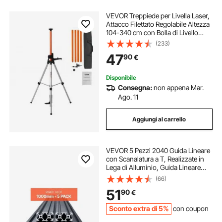
VEVOR Treppiede per Livella Laser,
Attacco Filettato Regolabile Altezza
104-340 cm con Bolla di Livello
Supporto Robusto, Asta Estensibile,
(233)
Treppiede Alluminio Leggero
47
90
€
Scanner Laser, Capacità 4,54 kg
Disponibile
Consegna:
non appena Mar.
Ago. 11
Aggiungi al carrello
VEVOR 5 Pezzi 2040 Guida Lineare
con Scanalatura a T, Realizzate in
Lega di Alluminio, Guida Lineare
Anodizzata Estruso ad Alta
(66)
Resistenza per Stampante,
51
90
€
Incisione Laser, Nero 1000 mm
Sconto extra di 5%
con coupon