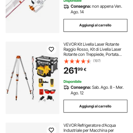
Disponibile
Consegna:
non appena Ven.
Ago. 14
Aggiungi al carrello
VEVOR Kit Livella Laser Rotante
Raggio Rosso, Kit di Livella Laser
Rotante con Treppiede, Portata
max. 300 m, Pendenza Regolabile,
(197)
Angolo Scansione Flessibile,
261
99
€
Telecomando Custodia per
Trasporto
Disponibile
Consegna:
Sab. Ago. 8 - Mer.
Ago. 12
Aggiungi al carrello
VEVOR Refrigeratore d'Acqua
Industriale per Macchina per