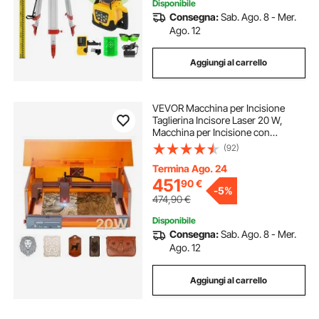
Disponibile
Consegna:
Sab. Ago. 8 - Mer.
Ago. 12
Aggiungi al carrello
VEVOR Macchina per Incisione
Taglierina Incisore Laser 20 W,
Macchina per Incisione con
Custodia 7000 mm/min, Incisore
(92)
con Area di Lavoro 300 x 300 mm,
per Legno, Pelle, Vetro, Classe 1
Termina Ago. 24
451
90
€
-
5%
474,90
€
Disponibile
Consegna:
Sab. Ago. 8 - Mer.
Ago. 12
Aggiungi al carrello