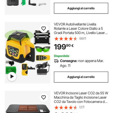
Aggiungi al carrello
VEVOR Autolivellante Livella
Rotante a Laser Colore Giallo a 5
Gradi Portata 500 m, Livello Laser
IP54 Resistenza all'Acqua, Livello
(897)
Laser Impermeabile -20ºC - 45ºC,
199
90
€
Laser Rotante con Raggio Verde
Disponibile
Consegna:
non appena Mar.
Ago. 11
Aggiungi al carrello
VEVOR Incisore Laser CO2 da 55 W
Macchina da Taglio Incisione Laser
CO2 da Tavolo con Fotocamera da
5 MP, Asse Rotante, Compatibile
(27)
con LightBurn CorelDRAW