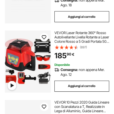
Consegna:
non appena Mar.
Ago. 18
Aggiungi al carrello
VEVOR Laser Rotante 360° Rosso
Autolivellante Livella Rotante a Laser
Colore Rosso a 5 Gradi Portata 500
m, Livello Laser IP54 Resistenza
(897)
all'Acqua, Livello Laser
185
90
€
Impermeabile -20ºC - 45ºC
Disponibile
Consegna:
non appena Mer.
Ago. 12
Aggiungi al carrello
VEVOR 10 Pezzi 2020 Guida Lineare
con Scanalatura a T, Realizzate in
Lega di Alluminio, Guida Lineare