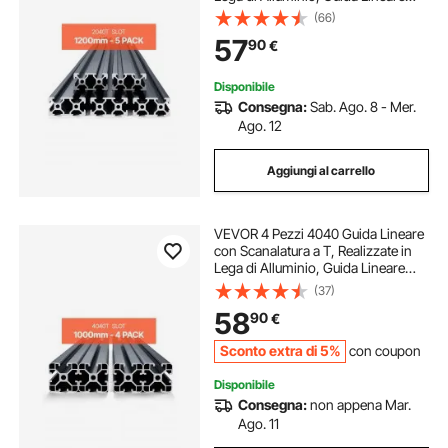
Anodizzata Estruso ad Alta
(66)
Resistenza per Stampante,
57
90
€
Incisione Laser, Nero 1200 mm
Disponibile
Consegna:
Sab. Ago. 8 - Mer.
Ago. 12
Aggiungi al carrello
VEVOR 4 Pezzi 4040 Guida Lineare
con Scanalatura a T, Realizzate in
Lega di Alluminio, Guida Lineare
Anodizzata Estruso ad Alta
(37)
Resistenza per Stampante,
58
90
€
Incisione Laser, Nero 1000 mm
Sconto extra di 5%
con coupon
Disponibile
Consegna:
non appena Mar.
Ago. 11