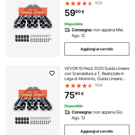
Anodizzata Estruso ad Alta
(103)
Resistenza per Stampante,
59
90
€
Incisione Laser, Nero 1000 mm
Disponibile
Consegna:
non appena Mer.
Ago. 12
Aggiungi al carrello
VEVOR 10 Pezzi 2020 Guida Lineare
con Scanalatura a T, Realizzate in
Lega di Alluminio, Guida Lineare
Anodizzata Estruso ad Alta
(103)
Resistenza per Stampante,
75
90
€
Incisione Laser, Nero 1200 mm
Disponibile
Consegna:
non appena Gio.
Ago. 13
Aggiungi al carrello