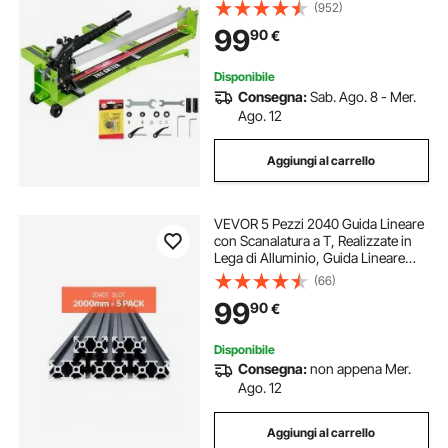
Carburo di Tungsteno, Taglierina
(952)
Professionale per Plancia in Vinile,
99
90
€
Guida Laser Regolabile
Disponibile
Consegna:
Sab. Ago. 8 - Mer.
Ago. 12
Aggiungi al carrello
VEVOR 5 Pezzi 2040 Guida Lineare
con Scanalatura a T, Realizzate in
Lega di Alluminio, Guida Lineare
Anodizzata Estruso ad Alta
(66)
Resistenza per Stampante,
99
90
€
Incisione Laser, Nero 2000 mm
Disponibile
Consegna:
non appena Mer.
Ago. 12
Aggiungi al carrello