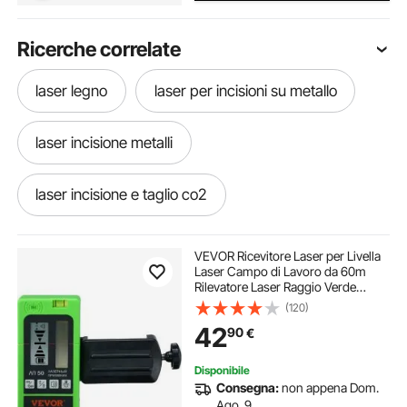
Ricerche correlate
laser legno
laser per incisioni su metallo
laser incisione metalli
laser incisione e taglio co2
incisore laser metallo
VEVOR Ricevitore Laser per Livella
Laser Campo di Lavoro da 60m
Rilevatore Laser Raggio Verde
incisore laser per legno
laser 300 w
Rosso con Segnale Acustico
(120)
Regolabile Doppio Display LCD,
42
90
€
Ricevitore Livella Laser a Bolla con
Morsetto
incisione laser su metallo
Disponibile
Consegna:
non appena Dom.
incisore laser per metalli
Ago. 9