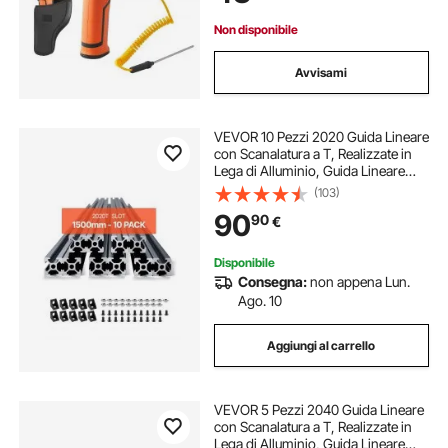
Industriale
Non disponibile
Avvisami
VEVOR 10 Pezzi 2020 Guida Lineare
con Scanalatura a T, Realizzate in
Lega di Alluminio, Guida Lineare
Anodizzata Estruso ad Alta
(103)
Resistenza per Stampante,
90
90
€
Incisione Laser, Nero 1500 mm
Disponibile
Consegna:
non appena Lun.
Ago. 10
Aggiungi al carrello
VEVOR 5 Pezzi 2040 Guida Lineare
con Scanalatura a T, Realizzate in
Lega di Alluminio, Guida Lineare