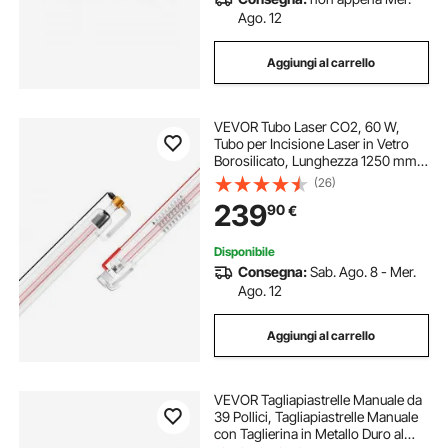
Ago. 12
Aggiungi al carrello
VEVOR Tubo Laser CO2, 60 W,
Tubo per Incisione Laser in Vetro
Borosilicato, Lunghezza 1250 mm,
Diametro Esterno 80 mm, con
(26)
Testa in Metallo, Fili Precollegati,
239
90
€
per Macchina Taglio e Incisione
Laser
Disponibile
Consegna:
Sab. Ago. 8 - Mer.
Ago. 12
Aggiungi al carrello
VEVOR Tagliapiastrelle Manuale da
39 Pollici, Tagliapiastrelle Manuale
con Taglierina in Metallo Duro al