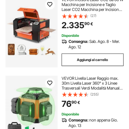
Macchina per Incisione e Taglio
Laser CO2 Macchina per Incisione
e Taglio, Taglierina Compatibile con
(27)
LightBurn CorelDRAW RDWorks,
2.335
90
€
per Legno, Acrilico, Vetro
Disponibile
Consegna:
Sab. Ago. 8 - Mer.
Ago. 12
Aggiungi al carrello
VEVOR Livella Laser Raggio max.
30m Livella Laser 360° x 3 Linee
Trasversali Verdi Modalità Manuale
Autolivellamento Lunghezza
(255)
d'Onda Laser 520nm ± 10nm
76
90
€
Precisione tra 0,28cm - 10m, Livella
Laser
Disponibile
Consegna:
non appena Gio.
Ago. 13