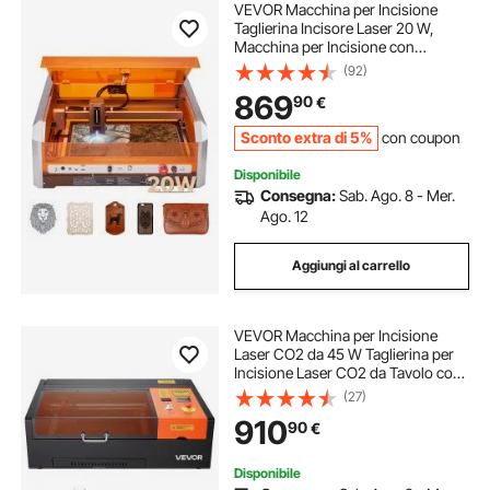
VEVOR Macchina per Incisione
Taglierina Incisore Laser 20 W,
Macchina per Incisione con
Custodia 30000 mm/min, Incisore
(92)
con Area di Lavoro 400 x 400 mm
869
90
€
Lunghezza d'Onda 455nm, per
Legno, Pelle, Vetro
Sconto extra di 5%
con coupon
Disponibile
Consegna:
Sab. Ago. 8 - Mer.
Ago. 12
Aggiungi al carrello
VEVOR Macchina per Incisione
Laser CO2 da 45 W Taglierina per
Incisione Laser CO2 da Tavolo con
Asse Rotante, Macchina per
(27)
Incisione Compatibile con
910
90
€
LightBurn CorelDRAW GRBL,
Legno, Acrilico, Vetro
Disponibile