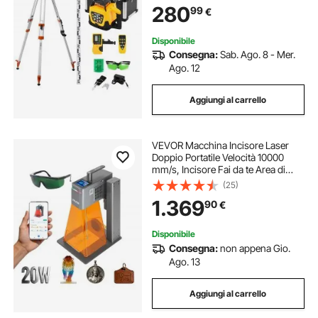
280
99
€
Flessibile con Telecomando
Custodia per Trasporto
Disponibile
Consegna:
Sab. Ago. 8 - Mer.
Ago. 12
Aggiungi al carrello
VEVOR Macchina Incisore Laser
Doppio Portatile Velocità 10000
mm/s, Incisore Fai da te Area di
Incisione 160 x 140 mm Lunghezza
(25)
Onda Laser Blu 455 nm Infrarosso
1.369
90
€
1064 nm Classe 4 Portatile
Disponibile
Consegna:
non appena Gio.
Ago. 13
Aggiungi al carrello