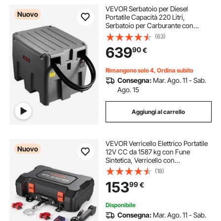
VEVOR Serbatoio per Diesel
Nuovo
Portatile Capacità 220 Litri,
Serbatoio per Carburante con
Pompa di Trasferimento Elettrica da
(63)
12 V Potenza 140W, Stoccaggio per
639
90
€
Carburante, Grigio
Rimangono solo 4, Ordina subito
Consegna:
Mar. Ago. 11 - Sab.
Ago. 15
Aggiungi al carrello
VEVOR Verricello Elettrico Portatile
Nuovo
12V CC da 1587 kg con Fune
Sintetica, Verricello con
Telecomando Wireless e Cablato,
(18)
Kit di Recupero con Valigetta,
153
99
€
Passacavo, Gancio, per ATV, UTV e
Off-Road
Disponibile
Consegna:
Mar. Ago. 11 - Sab.