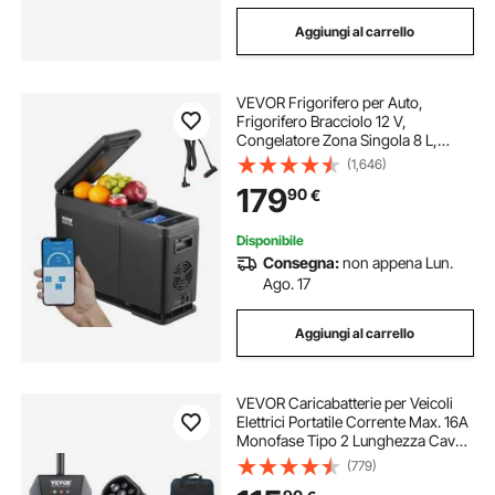
Aggiungi al carrello
VEVOR Frigorifero per Auto,
Frigorifero Bracciolo 12 V,
Congelatore Zona Singola 8 L,
Gamma Regolabile -20 ~ 20 ℃,
(1,646)
Raffreddamento a Compressore
179
90
€
12/24 V CC e 100-240 V CA per
Esterno, Campeggio
Disponibile
Consegna:
non appena Lun.
Ago. 17
Aggiungi al carrello
VEVOR Caricabatterie per Veicoli
Elettrici Portatile Corrente Max. 16A
Monofase Tipo 2 Lunghezza Cavo
8,6m, Caricabatterie EV Portatile
(779)
Impermeabilità IP66 Controllo APP