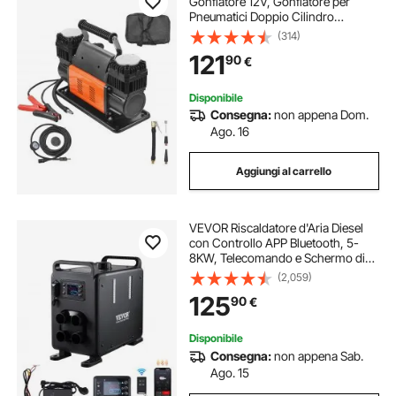
Gonfiatore 12V, Gonfiatore per
Pneumatici Doppio Cilindro
Portatile, Kit Gonfiatore per
(314)
Pneumatici da 300 L/min, 10,3 Bar,
121
90
€
con Adattatori, per Camion, Auto,
SUV, 4x4, RV
Disponibile
Consegna:
non appena Dom.
Ago. 16
Aggiungi al carrello
VEVOR Riscaldatore d'Aria Diesel
con Controllo APP Bluetooth, 5-
8KW, Telecomando e Schermo di
Visualizzazione, Allarme CO,
(2,059)
Riscaldatore Diesel a Riscaldamento
125
90
€
Portatile per Veicoli e Garage 5-
8KW, 12V/24V
Disponibile
Consegna:
non appena Sab.
Ago. 15