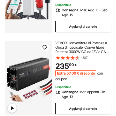
Disponibile
Consegna:
Mar. Ago. 11 - Sab.
Ago. 15
Aggiungi al carrello
VEVOR Convertitore di Potenza a
Onda Sinusoidale, Convertitore
Potenza 3000W CC da 12V a CA
230V Display LCD e Telecomando
(387)
per Grandi Elettrodomestici, FCC
235
90
€
Extra
57
,00
€
di sconto
con
coupon
Disponibile
Consegna:
non appena Gio.
Ago. 13
Aggiungi al carrello