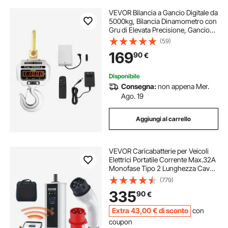
VEVOR Bilancia a Gancio Digitale da
5000kg, Bilancia Dinamometro con
Gru di Elevata Precisione, Gancio
Elettronico Pesapersone Elettronica
(59)
Portatile con Display LCD
169
90
€
Disponibile
Consegna:
non appena Mer.
Ago. 19
Aggiungi al carrello
VEVOR Caricabatterie per Veicoli
Elettrici Portatile Corrente Max.32A
Monofase Tipo 2 Lunghezza Cavo
7,5m, Caricabatterie EV Portatile
(779)
Impermeabilità Schermo LCD IP66
335
90
€
Potenza 7,36kW/22kW Controllo
APP
Extra
43
,00
€
di sconto
con
coupon