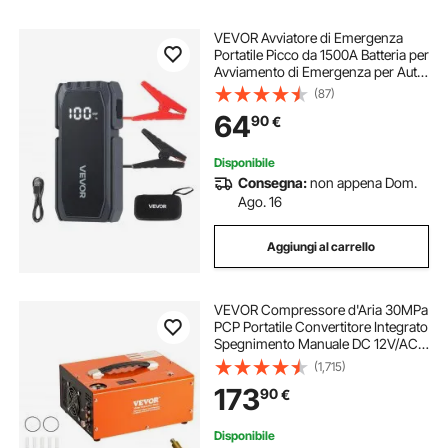
VEVOR Avviatore di Emergenza
Portatile Picco da 1500A Batteria per
Avviamento di Emergenza per Auto
Booster Portatile Batteria al Litio 12V
(87)
con Torcia a 3 Modalità per Motori
64
90
€
Auto Potenza Ingresso 10W
Disponibile
Consegna:
non appena Dom.
Ago. 16
Aggiungi al carrello
VEVOR Compressore d'Aria 30MPa
PCP Portatile Convertitore Integrato
Spegnimento Manuale DC 12V/AC
230V, Compressore d'Aria Portatile
(1,715)
ad Alta Pressione Senza Acqua
173
90
€
Senza Olio Portatile
Disponibile