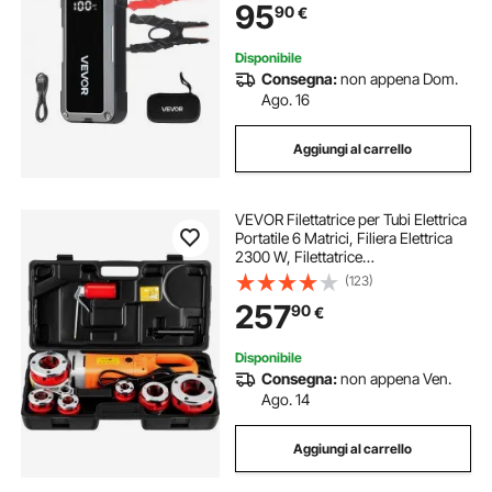
95
90
€
da 700A Potenza Uscita 18W
Disponibile
Consegna:
non appena Dom.
Ago. 16
Aggiungi al carrello
VEVOR Filettatrice per Tubi Elettrica
Portatile 6 Matrici, Filiera Elettrica
2300 W, Filettatrice
Elettrica Portatile 22 Giri al Min,
(123)
Infila Tubi Elettrici Portatile Adatto
257
90
€
Per Settori di Industrie
Disponibile
Consegna:
non appena Ven.
Ago. 14
Aggiungi al carrello