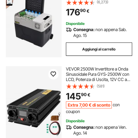
37,8 x 37,5 x 61 cm Mini Frigorifero
(6,273)
per Auto Guida Viaggi Potenza
176
90
€
Totale in Ingresso 45 W
Disponibile
Consegna:
non appena Sab.
Ago. 15
Aggiungi al carrello
VEVOR 2500W Invertitore a Onda
Sinusoidale Pura GYS-2500W con
LCD, Potenza di Uscita, 12V CC a
230V CA, Inverter Onda Pura 12V
(581)
230V 2500W, Invertitore
145
90
€
Convertitore di Potenza, con LCD e
Telecomando
Extra
7
,00
€
di sconto
con
coupon
Disponibile
Consegna:
non appena Ven.
Ago. 14