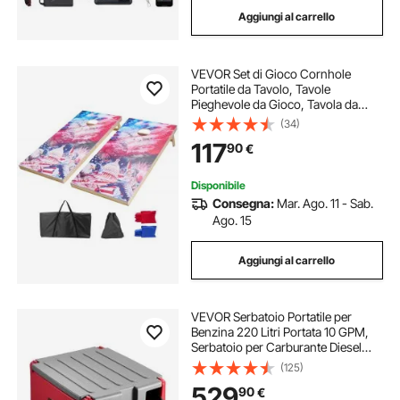
Aggiungi al carrello
VEVOR Set di Gioco Cornhole
Portatile da Tavolo, Tavole
Pieghevole da Gioco, Tavola da
Lancio Portatile in Legno Massello,
(34)
Gioco Cornhole con 8 Sacchetti
117
90
€
Fagioli e Borsa, 1255 x 600 x 302
mm
Disponibile
Consegna:
Mar. Ago. 11 - Sab.
Ago. 15
Aggiungi al carrello
VEVOR Serbatoio Portatile per
Benzina 220 Litri Portata 10 GPM,
Serbatoio per Carburante Diesel
con Pompa di Trasferimento
(125)
Elettrica 102W, Tubo Flessibile,
529
90
€
Trasporto del Carburante, Rosso