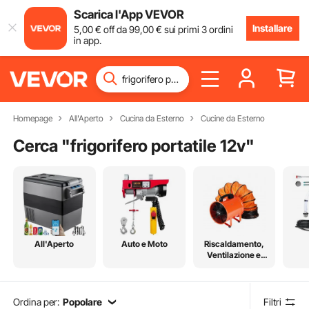
Scarica l'App VEVOR
Installare
5
,00
€
off da
99
,00
€
sui primi 3 ordini
in app.
Homepage
All'Aperto
Cucina da Esterno
Cucine da Esterno
Cerca "
frigorifero portatile 12v
"
All'Aperto
Auto e Moto
Riscaldamento,
Ventilazione e
Raffreddamento
Ordina per:
Popolare
Filtri