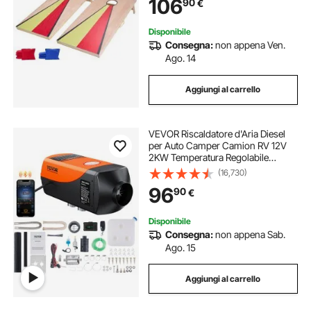
106
90
€
Fagioli, 1255 x 600 x 302 mm
Disponibile
Consegna:
non appena Ven.
Ago. 14
Aggiungi al carrello
VEVOR Riscaldatore d'Aria Diesel
per Auto Camper Camion RV 12V
2KW Temperatura Regolabile
8℃-36℃ Controllo Bluetooth,
(16,730)
Riscaldatore da Parcheggio per
96
90
€
Auto Consumo di Carburante 0,12-
0,26L/h BTU 10-15m²
Disponibile
Consegna:
non appena Sab.
Ago. 15
Aggiungi al carrello