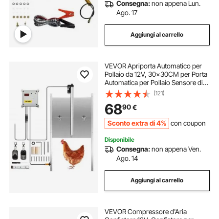
Consegna:
non appena Lun.
Ago. 17
Aggiungi al carrello
VEVOR Apriporta Automatico per
Pollaio da 12V, 30x30CM per Porta
Automatica per Pollaio Sensore di
Luce del Timer a Infrarossi con 2
(121)
Telecomandi, Gabbia per Polli Uso
68
90
€
per Tutte Polli Anatre Galline
Sconto extra di 4%
con coupon
Disponibile
Consegna:
non appena Ven.
Ago. 14
Aggiungi al carrello
VEVOR Compressore d'Aria