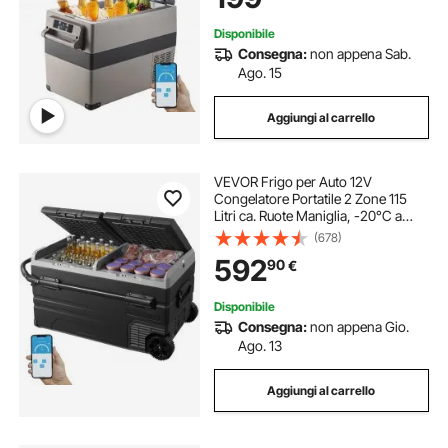
Disponibile
Consegna:
non appena Sab.
Ago. 15
Aggiungi al carrello
VEVOR Frigo per Auto 12V
Congelatore Portatile 2 Zone 115
Litri ca. Ruote Maniglia, -20°C a
20°C, Dispositivo di
(678)
Raffreddamento a Compressore
592
90
€
12/24V DC / 100-240V AC Esterno,
Campeggio, Viaggi
Disponibile
Consegna:
non appena Gio.
Ago. 13
Aggiungi al carrello