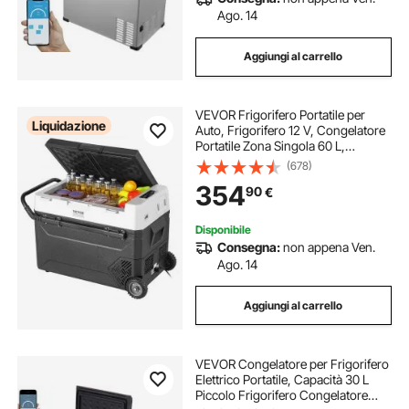
frigorifero a portatile
Ago. 14
Aggiungi al carrello
frigorifero portatile 24v
VEVOR Frigorifero Portatile per
frigorifero portatile 65
Liquidazione
Auto, Frigorifero 12 V, Congelatore
Portatile Zona Singola 60 L,
Temperatura Regolabile - 20 ~ 20
(678)
frigorifero portatile 50l
℃, Refrigeratore a Compressore
354
90
€
per Casa, Esterno, Camper, Auto
frigorifero portatili a compressore 12v
Disponibile
Consegna:
non appena Ven.
Ago. 14
frigorifero portatile a 24v.
Aggiungi al carrello
frigorifero portatile 20l
VEVOR Congelatore per Frigorifero
Elettrico Portatile, Capacità 30 L
Piccolo Frigorifero Congelatore