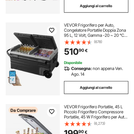
Aggiungi al carrello
VEVOR Frigorifero per Auto,
Congelatore Portatile Doppia Zona
95 L, 12 Volt, Gamma -20 ~ 20 ℃,
Dispositivo Raffreddamento a
(678)
Compressore 12/24 V CC 100-240
510
90
€
V CA per Campeggio Camper con
Ruote Maniglia
Disponibile
Consegna:
non appena Ven.
Ago. 14
Aggiungi al carrello
VEVOR Frigorifero Portatile, 45 L
Da Comprare
Piccolo Frigorifero Compressore
Portatile, 45 W Frigorifero per Auto,
27 x 14 x 18 Pollici, Congelatore
(6,273)
Domestico, Frigorifero da Viaggio
199
90
€
Piccolo Congelatore per Auto