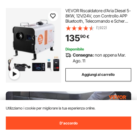
VEVOR Riscaldatore d'Aria Diesel 5-
8KW, 12V/24V, con Controllo APP
Bluetooth, Telecomando e Schermo
Visualizzazione, Allarme CO,
(1,922)
Riscaldatore Diesel Portatile a
135
90
€
Riscaldamento per Veicoli e Spazi
Aperti
Disponibile
Consegna:
non appena Mar.
Ago. 11
Aggiungi al carrello
Utilizziamo i cookie per migliorare la tua esperienza online.
D'accordo