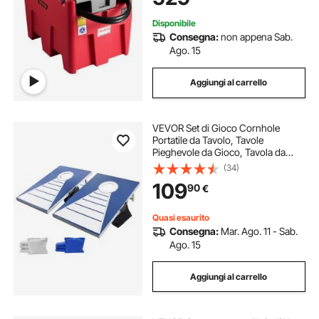
Disponibile
Consegna:
non appena Sab.
Ago. 15
Aggiungi al carrello
VEVOR Set di Gioco Cornhole
Portatile da Tavolo, Tavole
Pieghevole da Gioco, Tavola da
Lancio Portatile in Alluminio, Gioco
(34)
Cornhole per Adulti, 8 Sacchetti di
109
90
€
Fagioli, 915 x 610 x 255 mm
Quasi esaurito
Consegna:
Mar. Ago. 11 - Sab.
Ago. 15
Aggiungi al carrello