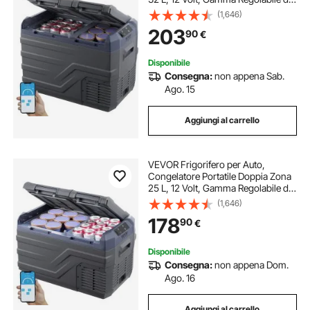
-20 ~ 20 ℃, Dispositivo di
(1,646)
Raffreddamento a Compressore
203
90
€
12/24 V CC e 100-240 V CA per
Campeggio Camper
Disponibile
Consegna:
non appena Sab.
Ago. 15
Aggiungi al carrello
VEVOR Frigorifero per Auto,
Congelatore Portatile Doppia Zona
25 L, 12 Volt, Gamma Regolabile da
-20 ~ 20 ℃, Dispositivo di
(1,646)
Raffreddamento a Compressore
178
90
€
12/24 V CC e 100-240 V CA per
Campeggio Camper
Disponibile
Consegna:
non appena Dom.
Ago. 16
Aggiungi al carrello