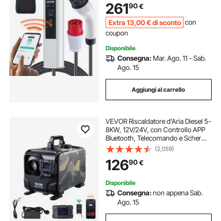
261
90
€
Schermo LCD IP66 Cavo in TPU
Extra
13
,00
€
di sconto
con
coupon
Disponibile
Consegna:
Mar. Ago. 11 - Sab.
Ago. 15
Aggiungi al carrello
VEVOR Riscaldatore d'Aria Diesel 5-
8KW, 12V/24V, con Controllo APP
Bluetooth, Telecomando e Schermo
di Visualizzazione, Allarme CO,
(2,059)
Riscaldatore Diesel a Riscaldamento
126
90
€
Portatile per Veicoli e Garage
Disponibile
Consegna:
non appena Sab.
Ago. 15