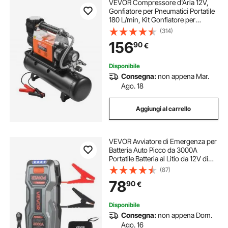
VEVOR Compressore d'Aria 12V,
Gonfiatore per Pneumatici Portatile
180 L/min, Kit Gonfiatore per
Pneumatici Serbatoio da 6 Litri, 10,3
(314)
Bar, Manometro Digitale, per
156
90
€
Camion, Auto, SUV, Camper
Disponibile
Consegna:
non appena Mar.
Ago. 18
Aggiungi al carrello
VEVOR Avviatore di Emergenza per
Batteria Auto Picco da 3000A
Portatile Batteria al Litio da 12V di
Avviamento per Auto con Torcia a 3
(87)
Modalità per Motori Temperatura di
78
90
€
Lavoro -20°C a 50°C
Disponibile
Consegna:
non appena Dom.
Ago. 16