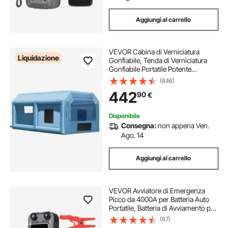
Aggiungi al carrello
VEVOR Cabina di Verniciatura
Liquidazione
Gonfiabile, Tenda di Verniciatura
Gonfiabile Portatile Potente
Ventilatore, Sistema di Filtro
(846)
dell'Aria, Verniciatura per Auto
442
90
€
Veicoli e Mobili 6,4 x 4,1 x 3 m, 1100
W
Disponibile
Consegna:
non appena Ven.
Ago. 14
Aggiungi al carrello
VEVOR Avviatore di Emergenza
Picco da 4000A per Batteria Auto
Portatile, Batteria di Avviamento per
Auto 12V con Torcia a 3 Modi Cavo
(87)
di Avviamento per Motori Corrente