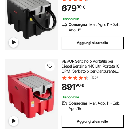
12 V Potenza 140W, Lunghezza
679
99
€
Cavo Alimentazione 3,9m, Nero
Disponibile
Consegna:
Mar. Ago. 11 - Sab.
Ago. 15
Aggiungi al carrello
VEVOR Serbatoio Portatile per
Diesel Benzina 440 Litri Portata 10
GPM, Serbatoio per Carburante
Diesel con Pompa di Trasferimento
(125)
Elettrica da 12 V, Tubo Flessibile,
891
90
€
Trasporto del Carburante, Rosso
Disponibile
Consegna:
Mar. Ago. 11 - Sab.
Ago. 15
Aggiungi al carrello