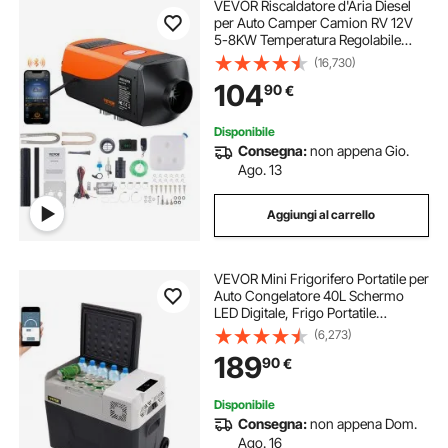
VEVOR Riscaldatore d'Aria Diesel
per Auto Camper Camion RV 12V
5-8KW Temperatura Regolabile
8℃-36℃ Controllo Bluetooth,
(16,730)
Riscaldatore da Parcheggio per
104
90
€
Auto Consumo di Carburante 0,16-
0,62L/h BTU 20-25m²
Disponibile
Consegna:
non appena Gio.
Ago. 13
Aggiungi al carrello
VEVOR Mini Frigorifero Portatile per
Auto Congelatore 40L Schermo
LED Digitale, Frigo Portatile
Capienza 40L Campeggio Viaggio
(6,273)
Auto Schermo di Controllo, Frigo
189
90
€
Portatile 12V/24V da Auto Camion
Barca
Disponibile
Consegna:
non appena Dom.
Ago. 16