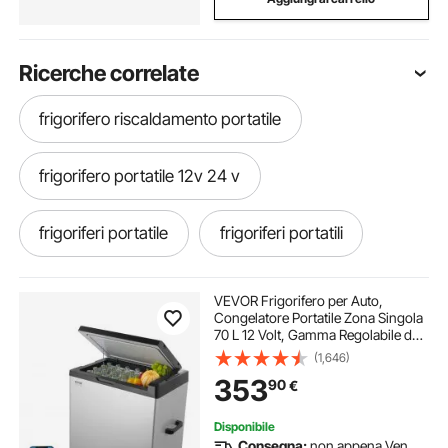
Ricerche correlate
frigorifero riscaldamento portatile
frigorifero portatile 12v 24 v
frigoriferi portatile
frigoriferi portatili
frigorifero portatile 36l
frigorifero portatile
VEVOR Frigorifero per Auto,
Congelatore Portatile Zona Singola
70 L 12 Volt, Gamma Regolabile da
Frigorifero portatile
-20 ~ 20 ℃, Dispositivo di
(1,646)
Raffreddamento a Compressore
353
90
€
12/24 V CC e 100-240 V CA per
Campeggio Camper
frigorifero frigorifero portatile
Disponibile
Consegna:
non appena Ven.