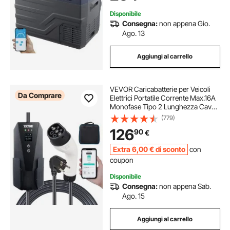
Campeggio Camper
Disponibile
Consegna:
non appena Gio.
Ago. 13
Aggiungi al carrello
VEVOR Caricabatterie per Veicoli
Da Comprare
Elettrici Portatile Corrente Max.16A
Monofase Tipo 2 Lunghezza Cavo
8,6m, Caricabatterie EV Portatile
(779)
Impermeabilità IP66 Controllo APP
126
90
€
Potenza max. 3,68kW Schermo
LCD
Extra
6
,00
€
di sconto
con
coupon
Disponibile
Consegna:
non appena Sab.
Ago. 15
Aggiungi al carrello