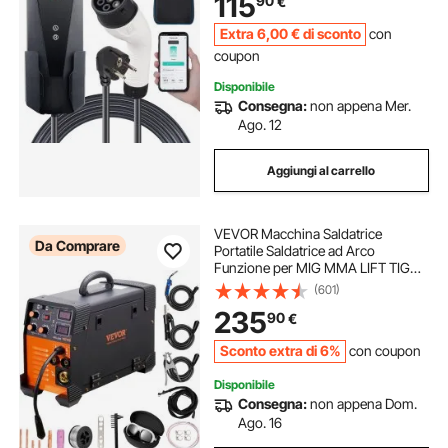
115
90
€
Potenza Massima 3,68 kW 230V
Extra
6
,00
€
di sconto
con
coupon
Disponibile
Consegna:
non appena Mer.
Ago. 12
Aggiungi al carrello
VEVOR Macchina Saldatrice
Da Comprare
Portatile Saldatrice ad Arco
Funzione per MIG MMA LIFT TIG
Corrente tra 50-250 A, Saldatrice
(601)
Portatile Spessore del Filo,
235
90
€
Saldatrice ad Arco Portatile 8,4kg
Sconto extra di 6%
con coupon
Disponibile
Consegna:
non appena Dom.
Ago. 16