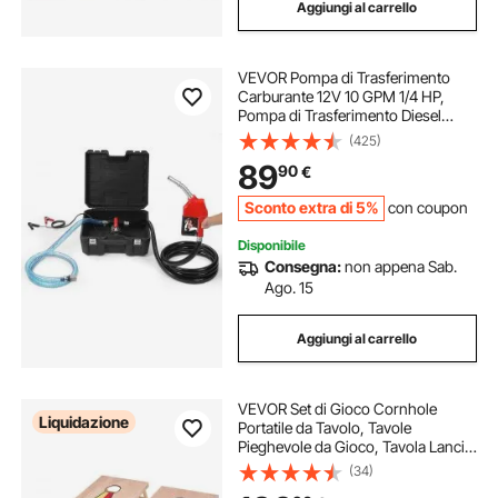
Aggiungi al carrello
VEVOR Pompa di Trasferimento
Carburante 12V 10 GPM 1/4 HP,
Pompa di Trasferimento Diesel
Elettrica Portatile con Ugello
(425)
Carburante Flusso Elevato, Tubo
89
90
€
Flessibile di Ingresso e Uscita
Sconto extra di 5%
con coupon
Disponibile
Consegna:
non appena Sab.
Ago. 15
Aggiungi al carrello
VEVOR Set di Gioco Cornhole
Liquidazione
Portatile da Tavolo, Tavole
Pieghevole da Gioco, Tavola Lancio
Portatile in Legno Massello, Gioco
(34)
Cornhole per Adulti, 8 Sacchetti di