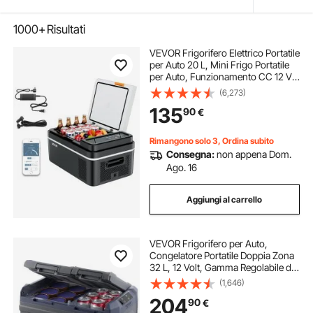
1000+
Risultati
VEVOR Frigorifero Elettrico Portatile
per Auto 20 L, Mini Frigo Portatile
per Auto, Funzionamento CC 12 V
24 V, CA da 100 V a 240 V,
(6,273)
Temperatura Regolabile da -20 °C a
135
90
€
20 °C, per Camper Viaggio Barca
Rimangono solo 3, Ordina subito
Consegna:
non appena Dom.
Ago. 16
Aggiungi al carrello
VEVOR Frigorifero per Auto,
Congelatore Portatile Doppia Zona
32 L, 12 Volt, Gamma Regolabile da
-20 ~ 20 ℃, Dispositivo di
(1,646)
Raffreddamento a Compressore
204
90
€
12/24 V CC e 100-240 V CA per