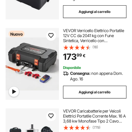
Aggiungi al carrello
VEVOR Verricello Elettrico Portatile
Nuovo
12V CC da 2041 kg con Fune
Sintetica, Verricello con
Telecomando Wireless e Cablato,
(18)
Kit di Recupero con Valigetta,
173
99
€
Passacavo, Gancio, per ATV, UTV e
Off-Road
Disponibile
Consegna:
non appena Dom.
Ago. 16
Aggiungi al carrello
VEVOR Caricabatterie per Veicoli
Elettrici Portatile Corrente Max. 16 A
3,68 kw Monofase Tipo 2 Cavo
Lunghezza 7,5m, Caricabatterie EV
(779)
Portatile IEC6219 Spina CEE16 con