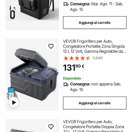
Consegna:
Mar. Ago. 11 - Sab.
Ago. 15
Aggiungi al carrello
VEVOR Frigorifero per Auto,
Congelatore Portatile Zona Singola
12 L 12 Volt, Gamma Regolabile da
-20 ~ 20 ℃, Dispositivo di
(1,646)
Raffreddamento a Compressore
131
90
€
12/24 V CC e 100-240 V CA per
Campeggio Camper
Disponibile
Consegna:
non appena Sab.
Ago. 15
Aggiungi al carrello
VEVOR Frigorifero per Auto,
Congelatore Portatile Doppia Zona
32 L, 12 Volt, Gamma Regolabile da