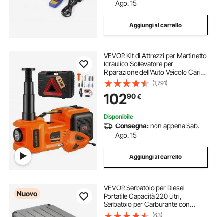
Ago. 15
Aggiungi al carrello
VEVOR Kit di Attrezzi per Martinetto
Idraulico Sollevatore per
Riparazione dell'Auto Veicolo Carico
Massimo 5 Tonnellate Corrente CC
(1,791)
12V 180W 15A Pressione 10bar,
102
90
€
Cassetta di Attrezzi per Martinetto
Disponibile
Consegna:
non appena Sab.
Ago. 15
Aggiungi al carrello
VEVOR Serbatoio per Diesel
Nuovo
Portatile Capacità 220 Litri,
Serbatoio per Carburante con
Pompa di Trasferimento Elettrica da
(63)