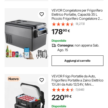
VEVOR Congelatore per Frigorifero
Elettrico Portatile, Capacità 35 L
Piccolo Frigorifero Congelatore 27,1
x 13,6 x 15 Pollici Mini Frigorifero
(6,273)
per Auto per Guida Viaggi Potenza
178
90
€
Totale in Ingresso 60 W
Disponibile
Consegna:
non appena Sab.
Ago. 15
Aggiungi al carrello
VEVOR Frigo Portatile da Auto,
Nuovo
Frigorifero Portatile a Zaino Elettrico
13 Litri da Auto 12/24V, Mini
Frigorifero con Compressore per
(1,646)
Campeggio Viaggio Spiaggia Pesca
220
99
€
Picnic, Temperatura da -6°C a 10°C
Disponibile