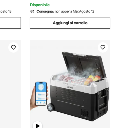
Camper con Ruote Maniglia
Disponibile
osto 13
Consegna:
non appena Mer.Agosto 12
Aggiungi al carrello