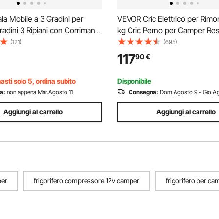
a Mobile a 3 Gradini per
VEVOR Cric Elettrico per Rimo
adini 3 Ripiani con Corrimano
kg Cric Perno per Camper Res
te Camper per Animali
con Spina a 7 Pin, Manovella
(121)
(695)
uscinetti Antiscivoli, Gradini
Copertura, Cric Resistente all
117
90
€
Carico max 300 kg in Acciaio
Intemperie, Sollevatore 240-
Camper, Nero
asti solo 5, ordina subito
Disponibile
a:
non appena Mar.Agosto 11
Consegna:
Dom.Agosto 9 - Gio.Ag
Aggiungi al carrello
Aggiungi al carrello
per
frigorifero compressore 12v camper
frigorifero per c