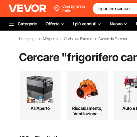
Consegnare in
Italia
Categorie
Offerte
I più venduti
Nuovo
Homepage
All'Aperto
Cucina da Esterno
Cucine da Esterno
Cercare "
frigorifero c
All'Aperto
Riscaldamento,
Auto e
Ventilazione e
Raffreddamento