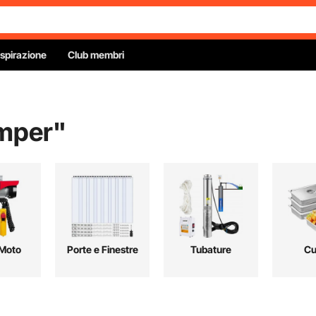
Ispirazione
Club membri
amper
"
 Moto
Porte e Finestre
Tubature
Cu