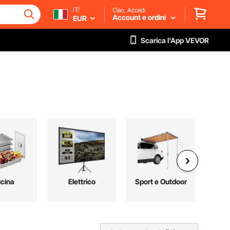
IT/
Ciao, Accedi
Account e ordini
EUR
Scarica l'App VEVOR
cina
Elettrico
Sport e Outdoor
Ma
Co