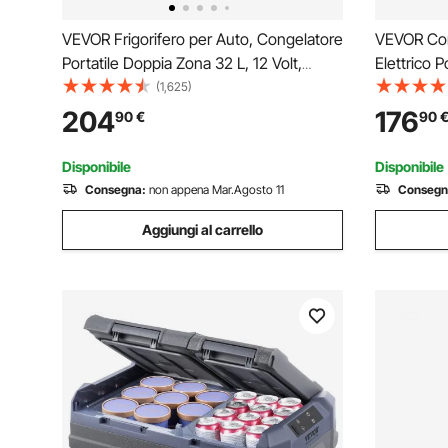
VEVOR Frigorifero per Auto, Congelatore
VEVOR Cong
Portatile Doppia Zona 32 L, 12 Volt,
Elettrico P
Gamma Regolabile da -20 ~ 20 ℃,
Frigorifer
(1,625)
Dispositivo di Raffreddamento a
cm Mini Fr
204
176
90
€
90
Compressore 12/24 V CC e 100-240 V
Viaggi Pot
CA per Campeggio Camper
Disponibile
Disponibile
Consegna:
non appena Mar.Agosto 11
Consegn
Aggiungi al carrello