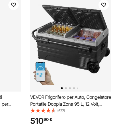
i
VEVOR Frigorifero per Auto, Congelatore
 per
Portatile Doppia Zona 95 L, 12 Volt,
io
Gamma -20 ~ 20 ℃, Dispositivo
(677)
ile con
Raffreddamento a Compressore 12/24 V
510
90
€
od,
CC 100-240 V CA per Campeggio