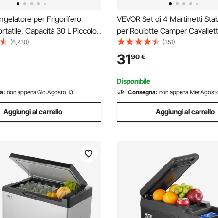
elatore per Frigorifero
VEVOR Set di 4 Martinetti Stabi
ortatile, Capacità 30 L Piccolo
per Roulotte Camper Cavallett
o Congelatore 37,8 x 37,5 x 61
Stabilizzatore per Camper Car
(6,230)
(351)
igorifero per Auto Guida
2,72 Tonnellate, Supporto per
31
€
90
€
enza Totale in Ingresso 45 W
Altezza Regolabile tra 280-4
Sollevamento
Disponibile
a:
non appena Gio.Agosto 13
Consegna:
non appena Mer.Agosto
Aggiungi al carrello
Aggiungi al carrello