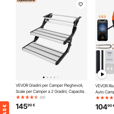
Liquidazione
VEVOR Gradini per Camper Pieghevoli,
VEVOR Risc
Scale per Camper a 2 Gradini, Capacità
Auto Cam
Carico 199,58 kg in Lega di Alluminio,
(25)
Temperat
Piastra in Acciaio Ispessito, Gradini
Controllo 
145
104
90
€
90
Antiscivolo per Entrata, Per Camper,
Parcheggi