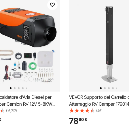
aldatore d'Aria Diesel per
VEVOR Supporto del Carrello d
per Camion RV 12V 5-8KW
Atterraggio RV Camper 179014
ura Regolabile 8℃-36℃
Camper Utensili per Atterragg
(16,717)
(46)
Bluetooth, Riscaldatore da
Ricambio Universale Compatib
78
€
90
€
o per Auto Consumo di
Sistemi Lippert Venture, Atwo