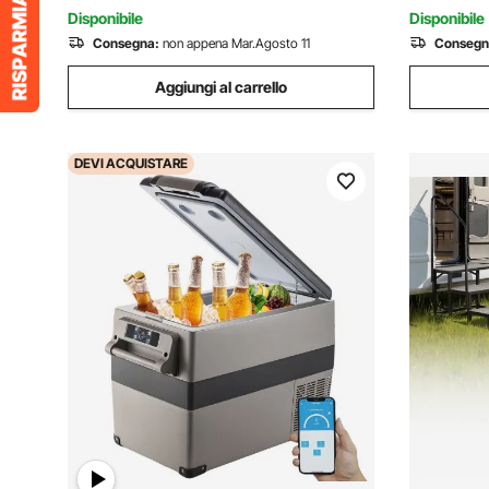
Rimorchio
Carburant
Disponibile
Disponibile
Consegna:
non appena Mar.Agosto 11
Consegn
Aggiungi al carrello
DEVI
ACQUISTARE