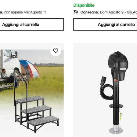
e 0,16-0,62L/h BTU 20-25m²
Stromberg Carlson, Nero
Disponibile
a:
non appena Mar.Agosto 11
Consegna:
Dom.Agosto 9 - Gio.Ag
Aggiungi al carrello
Aggiungi al carrello