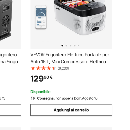
igorifero
VEVOR Frigorifero Elettrico Portatile per
ona Singola
Auto 15 L, Mini Compressore Elettrico
 20 ℃,
CC 12 V 24 V con Modalità Freddo e
(6,230)
re 12/24 V
Caldo Controllo Tramite App, Design
129
90
€
no,
Compatto e Antiurto, per Camper
Camion Barca
Disponibile
o 15
Consegna:
non appena Dom.Agosto 16
Aggiungi al carrello