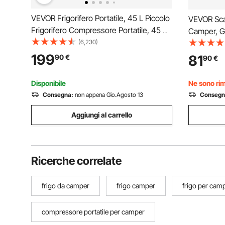
VEVOR Frigorifero Portatile, 45 L Piccolo
VEVOR Scal
Frigorifero Compressore Portatile, 45 W
Camper, Gr
Frigorifero per Auto, 27 x 14 x 18 Pollici,
(6,230)
per Roulot
Congelatore Domestico, Frigorifero da
Domestici C
199
81
90
€
90
€
Viaggio Piccolo Congelatore per Auto
Portatile 
Legato
Disponibile
Ne sono rim
Consegna:
non appena Gio.Agosto 13
Consegn
Aggiungi al carrello
Ricerche correlate
frigo da camper
frigo camper
frigo per cam
compressore portatile per camper