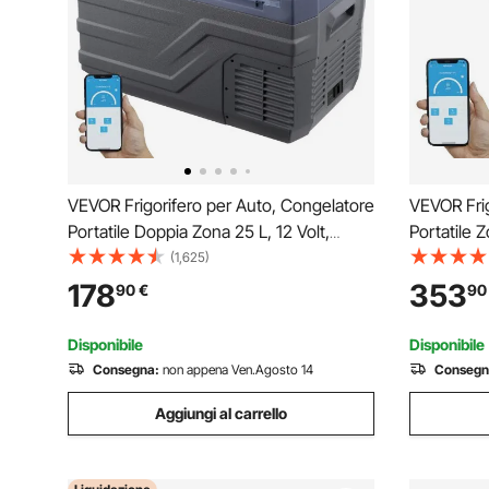
VEVOR Frigorifero per Auto, Congelatore
VEVOR Frig
Portatile Doppia Zona 25 L, 12 Volt,
Portatile Z
Gamma Regolabile da -20 ~ 20 ℃,
Gamma Reg
(1,625)
Dispositivo di Raffreddamento a
Dispositiv
178
353
90
€
90
Compressore 12/24 V CC e 100-240 V
Compresso
CA per Campeggio Camper
CA per C
Disponibile
Disponibile
Consegna:
non appena Ven.Agosto 14
Consegn
Aggiungi al carrello