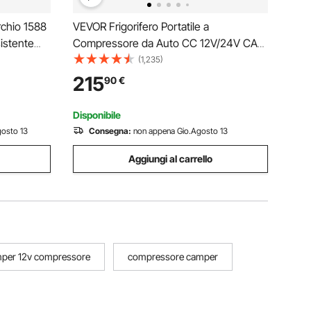
rchio 1588
VEVOR Frigorifero Portatile a
istente
Compressore da Auto CC 12V/24V CA
 Manuale e
100-240V, Frigo Portatile per
(1,235)
e
Campeggio Viaggio Pesca Capienza 35
215
90
€
815 mm per
Litri Contenitore -20 a 20 °C Doppia
Zona con Ruote Controllo APP
Disponibile
osto 13
Consegna:
non appena Gio.Agosto 13
Aggiungi al carrello
amper 12v compressore
compressore camper