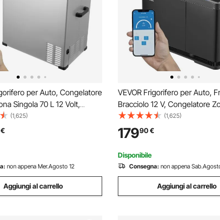
orifero per Auto, Congelatore
VEVOR Frigorifero per Auto, Fr
ona Singola 70 L 12 Volt,
Bracciolo 12 V, Congelatore Z
olabile da -20 ~ 20 ℃,
8 L, Gamma Regolabile -20 ~
(1,625)
(1,625)
o di Raffreddamento a
Raffreddamento a Compresso
179
€
90
€
re 12/24 V CC e 100-240 V
CC e 100-240 V CA per Ester
ampeggio Camper
Campeggio
Disponibile
a:
non appena Mer.Agosto 12
Consegna:
non appena Sab.Agost
Aggiungi al carrello
Aggiungi al carrello