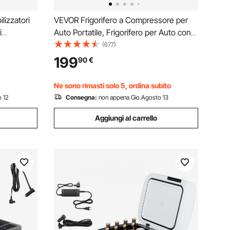
lizzatori
VEVOR Frigorifero a Compressore per
i
Auto Portatile, Frigorifero per Auto con
ico max.
Ruote Maniglia Capienza 40 L Controllo
(677)
 Roulotte
APP, Temperatura tra -22°C a 10°C,
199
90
€
35 mm da
Congelatore Elettrico per Camper SUV,
Campeggio
Ne sono rimasti solo 5, ordina subito
 12
Consegna:
non appena Gio.Agosto 13
Aggiungi al carrello