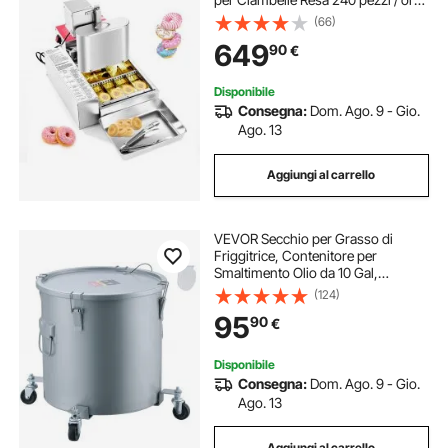
Capienza 4 File in Acciaio
(66)
Inossidabile Controllo Intelligente
649
90
€
da Tavolo Potenza Nominale 2000
W
Disponibile
Consegna:
Dom. Ago. 9 - Gio.
Ago. 13
Aggiungi al carrello
VEVOR Secchio per Grasso di
Friggitrice, Contenitore per
Smaltimento Olio da 10 Gal,
Rivestimento in Acciaio al
(124)
Carbonio, Contenitore per Il
95
90
€
Trasporto dell'Olio con Coperchio,
Grigio
Disponibile
Consegna:
Dom. Ago. 9 - Gio.
Ago. 13
Aggiungi al carrello