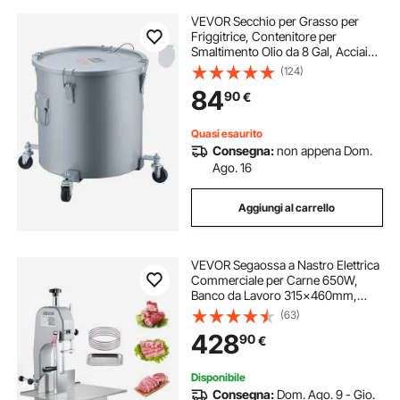
VEVOR Secchio per Grasso per
Friggitrice, Contenitore per
Smaltimento Olio da 8 Gal, Acciaio
al Carbonio, Contenitore per Il
(124)
Trasporto dell'Olio con Coperchio,
84
90
€
Clip di Chiusura, Grigio
Quasi esaurito
Consegna:
non appena Dom.
Ago. 16
Aggiungi al carrello
VEVOR Segaossa a Nastro Elettrica
Commerciale per Carne 650W,
Banco da Lavoro 315x460mm,
Macchina per Tagliare Ossa da
(63)
Banco Taglierina per Carne con
428
90
€
Lama per Costolette di Maiale Uso
Commerciale
Disponibile
Consegna:
Dom. Ago. 9 - Gio.