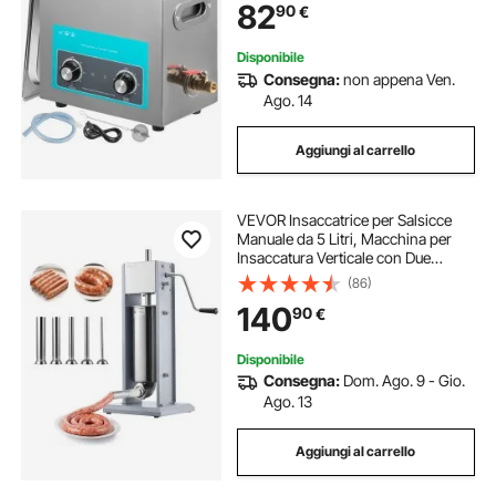
82
90
€
Disponibile
Consegna:
non appena Ven.
Ago. 14
Aggiungi al carrello
VEVOR Insaccatrice per Salsicce
Manuale da 5 Litri, Macchina per
Insaccatura Verticale con Due
Velocità e 5 Tubi di Riempimento e
(86)
Maniglia, in Acciaio Inossidabile per
140
90
€
Uso Commerciale Domestico
Disponibile
Consegna:
Dom. Ago. 9 - Gio.
Ago. 13
Aggiungi al carrello