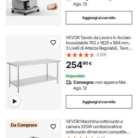
Ago. 13
Aggiungi al carrello
VEVOR Tavolo da Lavoro in Acciaio
Inossidabile 762 x 1829 x 864 mm,
3 Livelli di Altezza Regolabili, Tavolo
Resistente per Preparazione
(1,129)
Alimenti Ristoranti Cucina
254
90
€
Commerciale, Argento
Disponibile
Consegna:
non appena Mer.
Ago. 12
Aggiungi al carrello
VEVOR Macchina sottovuoto a
Da Comprare
camera 320W confezionatrice
sottovuoto dimensioni compatte
320mm in cucina domestica e per