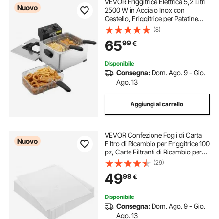
VEVOR Friggitrice Elettrica 5,2 Litri
Nuovo
2500 W in Acciaio Inox con
Cestello, Friggitrice per Patatine
Fritte Anelli di Cipolla da Cucina con
(8)
Cestelli Termostato Timer,
65
99
€
Protezione Surriscaldamento
Disponibile
Consegna:
Dom. Ago. 9 - Gio.
Ago. 13
Aggiungi al carrello
VEVOR Confezione Fogli di Carta
Nuovo
Filtro di Ricambio per Friggitrice 100
pz, Carte Filtranti di Ricambio per
Friggitrice per Cucina, Dimensioni
(29)
380 x 330 mm, Ristoranti, Bar, BBQ,
49
99
€
Filtrazione dell'Olio
Disponibile
Consegna:
Dom. Ago. 9 - Gio.
Ago. 13