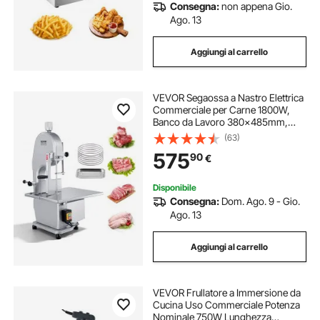
Consegna:
non appena Gio.
Ago. 13
Aggiungi al carrello
VEVOR Segaossa a Nastro Elettrica
Commerciale per Carne 1800W,
Banco da Lavoro 380x485mm,
Macchina per Tagliare Ossa da
(63)
Banco Taglierina per Carne con
575
90
€
Lama per Costolette di Maiale Uso
Commerciale
Disponibile
Consegna:
Dom. Ago. 9 - Gio.
Ago. 13
Aggiungi al carrello
VEVOR Frullatore a Immersione da
Cucina Uso Commerciale Potenza
Nominale 750W Lunghezza