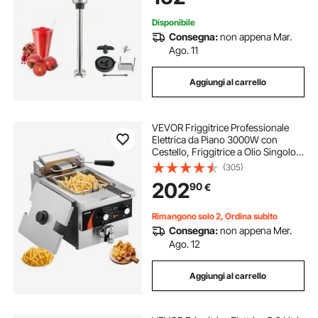
Pesto Materiale Frullato
Disponibile
Consegna:
non appena Mar.
Ago. 11
Aggiungi al carrello
VEVOR Friggitrice Professionale
Elettrica da Piano 3000W con
Cestello, Friggitrice a Olio Singolo
8,5 L, Acciaio Inox Addensato da 1
(305)
mm, Controllo Tempo
202
90
€
Temperatura, Uso Cucina
Ristorante, Argento
Rimangono solo 2, Ordina subito
Consegna:
non appena Mer.
Ago. 12
Aggiungi al carrello