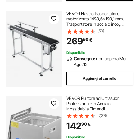
VEVOR Nastro trasportatore
motorizzato 1498,6x198,1 mm,
Trasportatore in acciaio inox,
Nastro trasportatore antistatico in
(50)
PVC velocità regolabile,
269
90
€
Trasportatore a nastro commerciale
Disponibile
Consegna:
non appena Mer.
Ago. 12
Aggiungi al carrello
VEVOR Pulitore ad Ultrasuoni
Professionale in Acciaio
Inossidabile Timer di
Riscaldamento Digitale Pulizia di
(7,375)
Gioielli per Uso Domestico
142
90
€
Personale Commerciale 15L
Disponibile