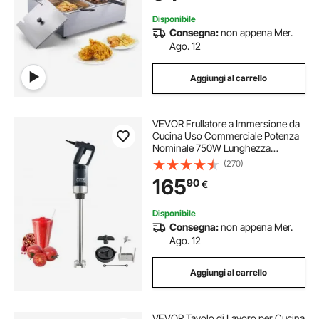
Cucina Hotel
Disponibile
Consegna:
non appena Mer.
Ago. 12
Aggiungi al carrello
VEVOR Frullatore a Immersione da
Cucina Uso Commerciale Potenza
Nominale 750W Lunghezza
855mm Velocità Regolabile,
(270)
Frullatore Tritatutto da Cucina
165
90
€
Commerciale per Zuppe Salsa
Pesto Materiale Frullato
Disponibile
Consegna:
non appena Mer.
Ago. 12
Aggiungi al carrello
VEVOR Tavolo di Lavoro per Cucina