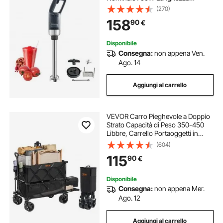
755mm Velocità Regolabile,
(270)
Frullatore Tritatutto da Cucina
158
90
€
Commerciale per Zuppe Salsa
Pesto Materiale Frullato
Disponibile
Consegna:
non appena Ven.
Ago. 14
Aggiungi al carrello
VEVOR Carro Pieghevole a Doppio
Strato Capacità di Peso 350-450
Libbre, Carrello Portaoggetti in
Tessuto Leggero Pieghevole con
(604)
Rotelle, Trasportabile per Pesca
115
90
€
Campeggio Shopping Giardino
Picnic
Disponibile
Consegna:
non appena Mer.
Ago. 12
Aggiungi al carrello