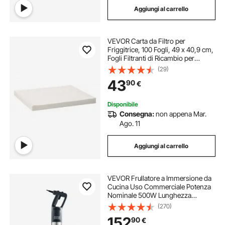
Aggiungi al carrello
VEVOR Carta da Filtro per
Friggitrice, 100 Fogli, 49 x 40,9 cm,
Fogli Filtranti di Ricambio per
Friggitrice, Filtro per Macchina
(29)
Filtrante per Friggitrice
43
90
€
Commerciale 18L/38L, Ristorante,
Fast Food
Disponibile
Consegna:
non appena Mar.
Ago. 11
Aggiungi al carrello
VEVOR Frullatore a Immersione da
Cucina Uso Commerciale Potenza
Nominale 500W Lunghezza
855mm Velocità Regolabile,
(270)
Frullatore Tritatutto da Cucina
152
90
€
Commerciale per Zuppe Salsa