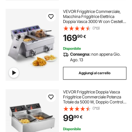
VEVOR Friggitrice Commerciale,
Macchina Friggitrice Elettrica
Doppia Vasca 3000 W con Cestello
in Acciaio Inox 11 L con Filtraggio
(713)
dell'Olio, Controllo Tempo
169
90
€
Temperatura, Friggitrice da Cucina
Disponibile
Consegna:
non appena Gio.
Ago. 13
Aggiungi al carrello
VEVOR Friggitrice Doppia Vasca
Friggitrice Commerciale Potenza
Totale da 5000 W, Doppio Controllo
della Temperatura Regolabile in
(713)
Acciaio Inossidabile per Uso
99
90
€
Alimentare per Patatine Fritte
Disponibile