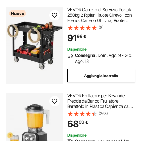
VEVOR Carrello di Servizio Portata
Nuovo
250kg 2 Ripiani Ruote Girevoli con
Freno, Carrello Officina, Ruote
Fisse con Freno, Struttura in
(8)
Plastica Resistente con Vassoio e
91
99
€
Pannello Forato, per Magazzino
Disponibile
Consegna:
Dom. Ago. 9 - Gio.
Ago. 13
Aggiungi al carrello
VEVOR Frullatore per Bevande
Fredde da Banco Frullatore
Barattolo in Plastica Capienza ca.
2L, Mixer in Acciaio Inossidabile
(268)
con 3 Funzioni per Bevande
68
90
€
Ghiacciate, Smoothie, Nero
Disponibile