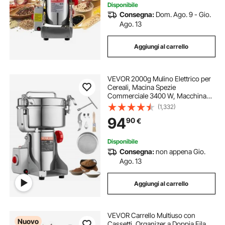
Disponibile
Consegna:
Dom. Ago. 9 - Gio.
Ago. 13
Aggiungi al carrello
VEVOR 2000g Mulino Elettrico per
Cereali, Macina Spezie
Commerciale 3400 W, Macchina
per Polverizzazione in Acciaio
(1,332)
Inossidabile, per Cereali Secchi,
94
90
€
Spezie, Caffè, Mais, Pepe, Tipo
Oscillante
Disponibile
Consegna:
non appena Gio.
Ago. 13
Aggiungi al carrello
VEVOR Carrello Multiuso con
Nuovo
Cassetti, Organizer a Doppia Fila