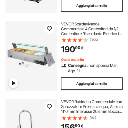
Aggiungi al carrello
VEVOR Scaldavivande
Commerciale 4 Contenitori da 1/2,
Contenitore Riscaldante Elettrico in
Acciaio Inox da 1,5 kW con
(355)
Coperchio in Vetro Set di
190
90
€
Scaldavivande per Catering,
Ristoranti Feste
Quasi esaurito
Consegna:
non appena Mar.
Ago. 11
Aggiungi al carrello
VEVOR Rubinetto Commerciale con
Spruzzatore Pre-risciacquo, Altezza
1110 mm Interasse 203 mm Bocca
Girevole 305 mm Montaggio a
(151)
Parete, Dispositivo Ottone Getto
156
90
€
Abbassante, Lavello da 1/2/3