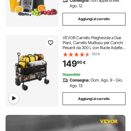
Consegna:
non appena Mer.
Ago. 12
Aggiungi al carrello
VEVOR Carrello Pieghevole a Due
Piani, Carrello Multiuso per Carichi
Pesanti da 300 L con Ruote Adatte a
Tutti Terreni, Capacità di Peso di
(604)
204,12 kg per Campeggio, Sport,
149
90
€
Shopping, Nero
Disponibile
Consegna:
Dom. Ago. 9 - Gio.
Ago. 13
Aggiungi al carrello