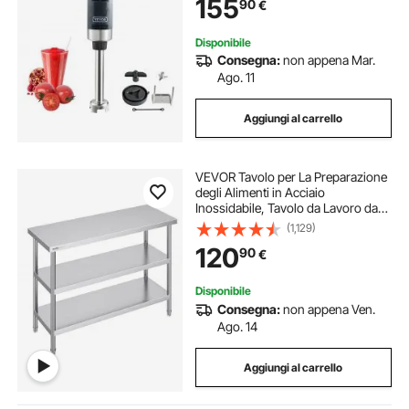
155
90
€
Commerciale per Zuppe Salsa
Pesto Materiale Frullato
Disponibile
Consegna:
non appena Mar.
Ago. 11
Aggiungi al carrello
VEVOR Tavolo per La Preparazione
degli Alimenti in Acciaio
Inossidabile, Tavolo da Lavoro da
Cucina Commerciale 457 x 1219 x
(1,129)
864 mm 2 Ripiani Inferiori
120
90
€
Regolabili, per Barbecue, Cucina,
Casa, Garage
Disponibile
Consegna:
non appena Ven.
Ago. 14
Aggiungi al carrello