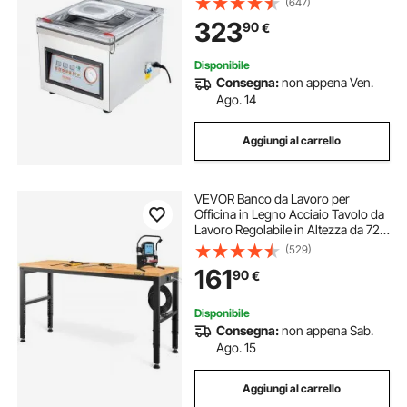
(647)
uso commerciale per alimenti
323
90
€
umidi, carni, marinate
Disponibile
Consegna:
non appena Ven.
Ago. 14
Aggiungi al carrello
VEVOR Banco da Lavoro per
Officina in Legno Acciaio Tavolo da
Lavoro Regolabile in Altezza da 72-
97 cm per Garage, Officine, Negozi
(529)
Commerciali, Officine di Riparazioni
161
90
€
Automobilistiche, Uffici, Case
Disponibile
Consegna:
non appena Sab.
Ago. 15
Aggiungi al carrello