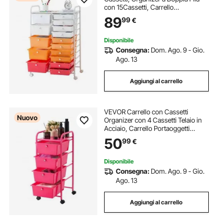
con 15Cassetti, Carrello
Portaoggetti, Telaio in Acciaio
89
99
€
Verniciato, Ruote Girevoli a 360°
con 2 Freni, per Ufficio, Garage,
Rosso Sfumato
Disponibile
Consegna:
Dom. Ago. 9 - Gio.
Ago. 13
Aggiungi al carrello
VEVOR Carrello con Cassetti
Nuovo
Organizer con 4 Cassetti Telaio in
Acciaio, Carrello Portaoggetti
Multiuso, Ruote Girevoli a 360° con
50
99
€
2 Freni, Ideale per Ufficio, Hobby,
Lavanderia e Garage, Rosso Rosa
Disponibile
Consegna:
Dom. Ago. 9 - Gio.
Ago. 13
Aggiungi al carrello