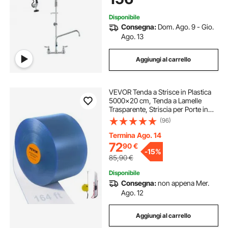
Scomparto
Disponibile
Consegna:
Dom. Ago. 9 - Gio.
Ago. 13
Aggiungi al carrello
VEVOR Tenda a Strisce in Plastica
5000x20 cm, Tenda a Lamelle
Trasparente, Striscia per Porte in
Plastica Liscia a Rullo Spessore
(96)
2mm Porte di Supermercato,
Fabbrica, Magazzino, Centri
Termina Ago. 14
Commerciali
72
90
€
-
15%
85,90
€
Disponibile
Consegna:
non appena Mer.
Ago. 12
Aggiungi al carrello