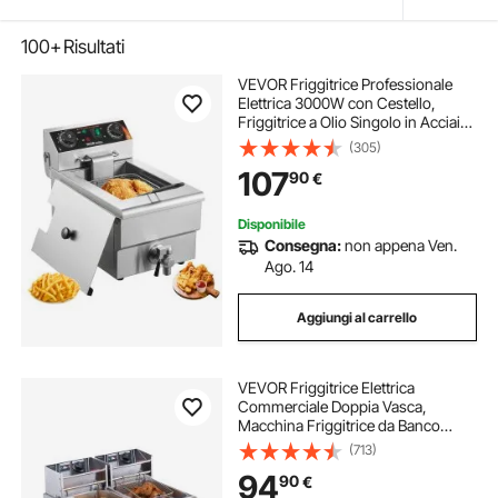
100+
Risultati
VEVOR Friggitrice Professionale
Elettrica 3000W con Cestello,
Friggitrice a Olio Singolo in Acciaio
Inox 11 L con Controllo Tempo e
(305)
Temperatura, Protezione
107
90
€
Surriscaldamento, Uso Cucina
Ristorante
Disponibile
Consegna:
non appena Ven.
Ago. 14
Aggiungi al carrello
VEVOR Friggitrice Elettrica
Commerciale Doppia Vasca,
Macchina Friggitrice da Banco
Capacità da 12 Litri con Doppio
(713)
Cestello Rimovibile, Friggitrice
94
90
€
Doppia in Acciaio Inox 5000 W da