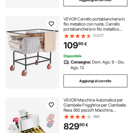
VEVOR Carrello portabiancheria in
filo metallico con ruote, Carrello
portabiancheria in filo metallico
commerciale da 35''x15,7''x22'',
(1,027)
Telaio in acciaio con finitura
109
90
€
cromata
Disponibile
Consegna:
Dom. Ago. 9 - Gio.
Ago. 13
Aggiungi al carrello
VEVOR Macchina Automatica per
Ciambelle Friggitrice per Ciambelle
Resa 360 pezzi/h Macchina
Commerciale da Forno 6 File in
(66)
Acciaio Inossidabile Controllo
829
90
€
Intelligente a Forma di Anello