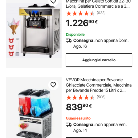
Macchina per Gelato Soft da 22-30
L/ora, Gelatiera Commerciale a 3
Gusti con Accessori Completi,
(633)
Utilizzo per Gelato Soft
1.226
90
€
Disponibile
Consegna:
non appena Dom.
Ago. 16
Aggiungi al carrello
VEVOR Macchina per Bevande
Ghiacciate Commerciale, Macchina
per Bevande Fredde 15 Litri x 2
Drink Frullati Margarita in Acciaio
(506)
Inox, Frullatore per Slush per Feste
839
90
€
Ristoranti, Caffetterie, Bar
Quasi esaurito
Consegna:
non appena Ven.
Ago. 14