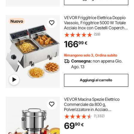
VEVOR Friggitrice Elettrica Doppio
Nuovo
Vassoio, Friggitrice 5000 W Totale
Acciaio Inox con Cestelli Coperchi
60-200 °C Temperatura Controllata
(59)
Timer Protezione contro
166
99
€
Surriscaldamento, Ristorante
Cucina
Rimangono solo 3, Ordina subito
Consegna:
non appena Gio.
Ago. 13
Aggiungi al carrello
VEVOR Macina Spezie Elettrico
Commerciale da 800 g,
Polverizzatore in Acciaio
Inossidabile ad Alta velocità da 2100
(1,332)
W, per Cereali Secchi, Spezie,
69
90
€
Cereali, Caffè, Mais e Pepe, Tipo
Oscillante