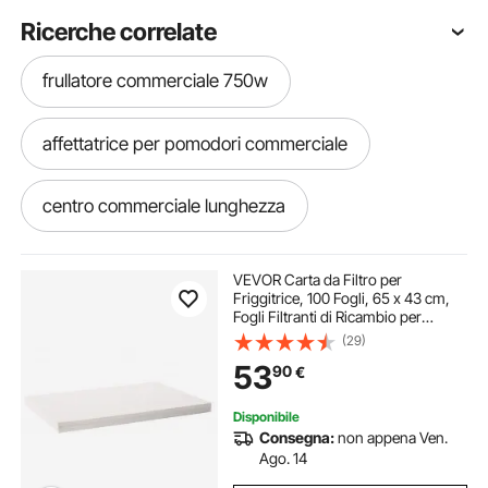
Ricerche correlate
frullatore commerciale 750w
affettatrice per pomodori commerciale
centro commerciale lunghezza
commercial bbq
attrezzatura commerciale
VEVOR Carta da Filtro per
Friggitrice, 100 Fogli, 65 x 43 cm,
Fogli Filtranti di Ricambio per
distributore di bevande commerciale
Friggitrice, Filtro per Macchina
(29)
Filtrante per Friggitrice
53
90
€
Commerciale 55 Litri, Ristorante,
Fast Food
tritatutto commerciale per verdure
Disponibile
Consegna:
non appena Ven.
Ago. 14