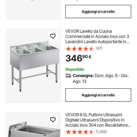
Aggiungi al carrello
VEVOR Lavello da Cucina
Commerciale in Acciaio Inox con 3
Lavandini Lavello Autoportante in
Acciaio Inox 304 Lavandino Singolo
(97)
254x356x254 mm per Bar,
346
90
€
Ristorante, Hotel, Cucina
Commerciale
Disponibile
Consegna:
Dom. Ago. 9 - Gio.
Ago. 13
Aggiungi al carrello
VEVOR 6.5L Pulitore Ultrasuoni
Digitale Ultrasuoni Dispositivo in
Acciaio Inox 304 con Riscaldatore
Timer Macchina di Pulizia Uso
(1,306)
Commerciale Domestico Personale