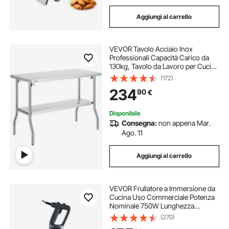
Aggiungi al carrello
VEVOR Tavolo Acciaio Inox
Professionali Capacità Carico da
130kg, Tavolo da Lavoro per Cucina
Gastronomia Tavolo da Lavoro, 2
(172)
Piani Pieghevole 122 x 61 x 85 cm
234
90
€
Lavoro Commerciale per Ristorante
Cucina
Disponibile
Consegna:
non appena Mar.
Ago. 11
Aggiungi al carrello
VEVOR Frullatore a Immersione da
Cucina Uso Commerciale Potenza
Nominale 750W Lunghezza
660mm Velocità Regolabile,
(270)
Frullatore Tritatutto da Cucina