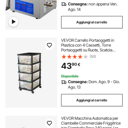
Consegna:
non appena Ven.
Ago. 14
Aggiungi al carrello
VEVOR Carrello Portaoggetti in
Plastica con 4 Cassetti, Torre
Portaoggetti su Ruote, Scatola
Mobile a 4 Livelli, Contenitore
(50)
Trasparente per Forniture di Ufficio,
43
90
€
Aule, Laboratori Artigianali
Disponibile
Consegna:
Dom. Ago. 9 - Gio.
Ago. 13
Aggiungi al carrello
VEVOR Macchina Automatica per
Ciambelle Commerciale Friggitrice
per Ciambelle Resa 240 pezzi / ora