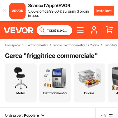
Scarica l'App VEVOR
Installare
5
,00
€
off da
99
,00
€
sui primi 3 ordini
in app.
Homepage
Elettrodomestici
Piccoli Elettrodomestici da Cucina
Friggitrici
Cerca "
friggitrice commerciale
"
Mobili
Elettrodomestici
Cucina
A
Ordina per:
Popolare
Filtri