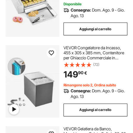
Disponibile
Consegna:
Dom. Ago. 9 - Gio.
Ago. 13
Aggiungi al carrello
VEVOR Congelatore da Incasso,
455 x 305 x 385 mm, Contenitore
per Ghiaccio Commerciale in
Acciaio Inox, 27,1 Litri con
(72)
Coperchio per Esterni, Set di Tubi di
149
90
€
Scarico Incluso, per Vino Freddo
Rimangono solo 2, Ordina subito
Consegna:
Dom. Ago. 9 - Gio.
Ago. 13
Aggiungi al carrello
VEVOR Gelatiera da Banco,