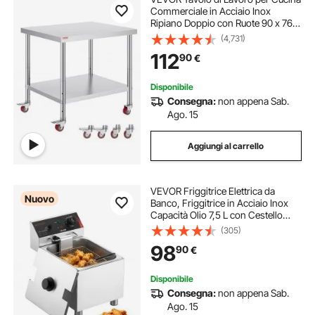
Commerciale in Acciaio Inox
Ripiano Doppio con Ruote 90 x 76 x
82 cm, Piano di Lavoro per Cucina
(4,731)
Uso Commerciale in Acciaio Inox
112
90
€
Capacità Carico Totale160kg 2 Piani
Disponibile
Consegna:
non appena Sab.
Ago. 15
Aggiungi al carrello
VEVOR Friggitrice Elettrica da
Nuovo
Banco, Friggitrice in Acciaio Inox
Capacità Olio 7,5 L con Cestello
Coperchio Protezione contro
(305)
Surriscaldamento, 2500W, Piedini
98
90
€
Regolabili, Ristorante, Cucina, Hotel
Disponibile
Consegna:
non appena Sab.
Ago. 15