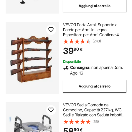
Aggiungi al carrello
VEVOR Porta Armi, Supporto a
Parete per Armi in Legno,
Espositore per Armi Contiene 4
Fucili, Fucili da Caccia, Porta Armi
(243)
da Parete per Carichi Pesanti da
39
90
€
59.9 kg con Imbottitura Morbida
Disponibile
Consegna:
non appena Dom.
Ago. 16
Aggiungi al carrello
VEVOR Sedia Comoda da
Comodino, Capacità 227 kg, WC
Sedile Rialzato con Seduta Imbottita
e Braccioli, Secchio Staccabile 5 L,
(55)
Altezza e Larghezza Regolabili
58
90
€
Sedia da Vasino per Anziani