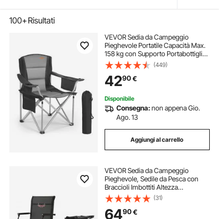
100+
Risultati
VEVOR Sedia da Campeggio
Pieghevole Portatile Capacità Max.
158 kg con Supporto Portabottiglia
in Tessuto Oxford, Sedia da
(449)
Campeggio Esterno 980 x 630 x
42
90
€
990 mm per Campeggio Picnic
Portatile 5,7 kg
Disponibile
Consegna:
non appena Gio.
Ago. 13
Aggiungi al carrello
VEVOR Sedia da Campeggio
Pieghevole, Sedile da Pesca con
Braccioli Imbottiti Altezza
Regolabile, Sedia da Giardino
(31)
Capacità di Carico 136 kg,
64
90
€
Rotazione 360°, Sgabello per