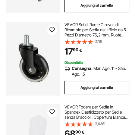
Aggiungi al carrello
sedia ergonomica con poggiapiedi
VEVOR Set di Ruote Girevoli di
4 sedia in rattan
sedia trasferimento
Ricambio per Sedia da Ufficio da 5
Pezzi Diametro 76,2 mm, Ruote
Pivotanti 5 Pezzi per Sedia da
(176)
sedia da trasferimento
Computer per Carichi Pesanti per
17
90
€
Pavimenti Capacità di Carico max.
59 kg
sedia di trasferimento
Disponibile
Consegna:
Mar. Ago. 11 - Sab.
Ago. 15
Aggiungi al carrello
VEVOR Fodera per Sedia in
Spandex Elasticizzato per Sedie
senza Braccioli, Copertura Bianca
della Sedia Decorazione per
(1,636)
Banchetti, Fodere Protettive Lavabili
68
90
€
Rimovibili, Matrimoni, Banchetti,