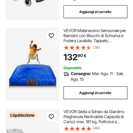
Aggiungi al carrello
VEVOR Materassino Sensoriale per
Bambini con Blocchi di Schiuma e
Fodera Lavabile, Tappeto
Sensoriale per Bambini Grande
(38)
Zona di Atterraggio in Schiuma,
132
90
€
Materassino da Casa per
Ginnastica Allenamento
Disponibile
Consegna:
Mar. Ago. 11 - Sab.
Ago. 15
Aggiungi al carrello
VEVOR Sedia a Sdraio da Giardino
Liquidazione
Pieghevole Reclinabile Capacità di
Carico max. 181 kg, Poltrona a
Sdraio da Piscina da Esterno in
(49)
HDPE con Schienale Portabicchieri