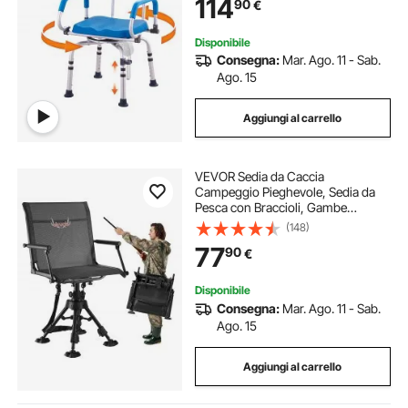
114
90
€
per Anziani Disabili, Capacità 135
kg
Disponibile
Consegna:
Mar. Ago. 11 - Sab.
Ago. 15
Aggiungi al carrello
VEVOR Sedia da Caccia
Campeggio Pieghevole, Sedia da
Pesca con Braccioli, Gambe
Regolabili Capacità di Carico 158
(148)
kg, Rotazione Silenziosa a 360°, per
77
90
€
Giardino, Esterno, Picnic
Disponibile
Consegna:
Mar. Ago. 11 - Sab.
Ago. 15
Aggiungi al carrello