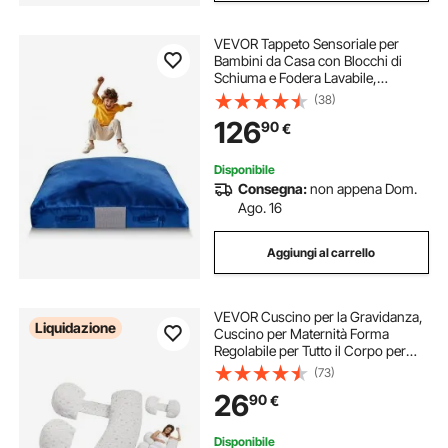
VEVOR Tappeto Sensoriale per
Bambini da Casa con Blocchi di
Schiuma e Fodera Lavabile,
Cuscino Sensoriale per Bambini
(38)
con Ampia Zona di Atterraggio in
126
90
€
Schiuma, Cuscino Multifunzionale,
Blu
Disponibile
Consegna:
non appena Dom.
Ago. 16
Aggiungi al carrello
VEVOR Cuscino per la Gravidanza,
Liquidazione
Cuscino per Maternità Forma
Regolabile per Tutto il Corpo per
Donne Incinte, Supporto per la
(73)
Gravidanza Morbido Traspirante
26
90
€
con Fodera Rimovibile e Lavabile
Disponibile