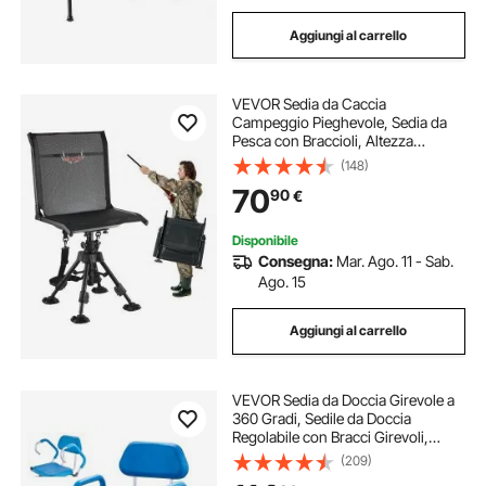
Aggiungi al carrello
VEVOR Sedia da Caccia
Campeggio Pieghevole, Sedia da
Pesca con Braccioli, Altezza
Regolabile Capacità Carico 158 kg,
(148)
Sedile Rotazione 360°, Altezza
70
90
€
Seduta 420-625 mm, Giardino,
Esterno
Disponibile
Consegna:
Mar. Ago. 11 - Sab.
Ago. 15
Aggiungi al carrello
VEVOR Sedia da Doccia Girevole a
360 Gradi, Sedile da Doccia
Regolabile con Bracci Girevoli,
Sedile Bagno Imbottito per Doccia,
(209)
Sedia Bagno Girevole Antiscivolo