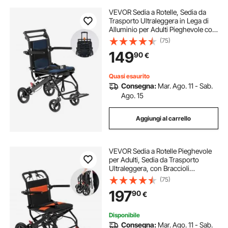
VEVOR Sedia a Rotelle, Sedia da
Trasporto Ultraleggera in Lega di
Alluminio per Adulti Pieghevole con
Braccioli Ribaltabili Quanto
(75)
Scrivania, Freno Autobloccante,
149
90
€
Sedile Capacità di Peso di 100 kg
Quasi esaurito
Consegna:
Mar. Ago. 11 - Sab.
Ago. 15
Aggiungi al carrello
VEVOR Sedia a Rotelle Pieghevole
per Adulti, Sedia da Trasporto
Ultraleggera, con Braccioli
Ribaltabili Lunghi Quanto Una
(75)
Scrivania, Freno Autobloccante,
197
90
€
Sedile Largo 45,72 cm Capacità di
Peso 100 kg
Disponibile
Consegna:
Mar. Ago. 11 - Sab.