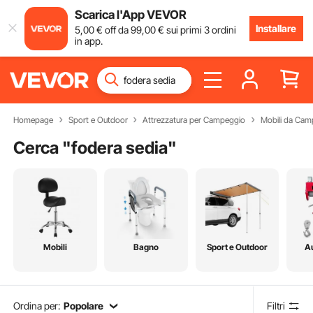
Scarica l'App VEVOR
Installare
5
,00
€
off da
99
,00
€
sui primi 3 ordini
in app.
Homepage
Sport e Outdoor
Attrezzatura per Campeggio
Mobili da Cam
Cerca "
fodera sedia
"
Mobili
Bagno
Sport e Outdoor
A
Ordina per:
Popolare
Filtri