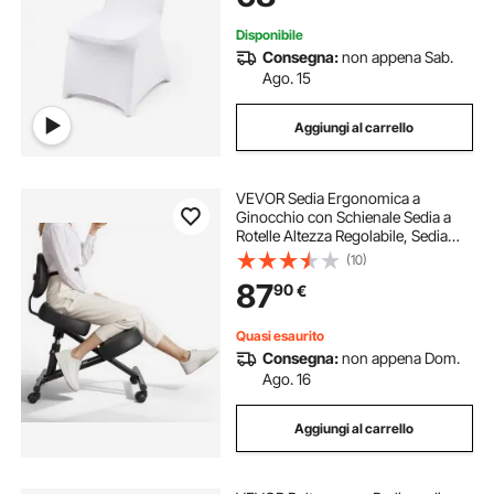
Feste
Disponibile
Consegna:
non appena Sab.
Ago. 15
Aggiungi al carrello
VEVOR Sedia Ergonomica a
Ginocchio con Schienale Sedia a
Rotelle Altezza Regolabile, Sedia
Inginocchiata per Scrivania Postura
(10)
Comoda da Ufficio, Sgabello
87
90
€
Ergonomico per Casa, Carico max
120 kg
Quasi esaurito
Consegna:
non appena Dom.
Ago. 16
Aggiungi al carrello