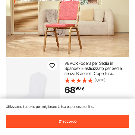
VEVOR Fodera per Sedia in
Spandex Elasticizzato per Sedie
senza Braccioli, Copertura
Bianca della Sedia Decorazione
(1,636)
per Banchetti, Fodere Protettive
68
90
€
Lavabili Rimovibili, Matrimoni,
Banchetti, Feste
Disponibile
Utilizziamo i cookie per migliorare la tua esperienza online.
Consegna:
non appena Sab.
Ago. 15
D'accordo
Aggiungi al carrello