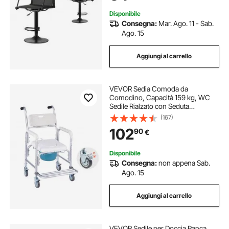
Picnic, Pesca all'Aperto
Disponibile
Consegna:
Mar. Ago. 11 - Sab.
Ago. 15
Aggiungi al carrello
VEVOR Sedia Comoda da
Comodino, Capacità 159 kg, WC
Sedile Rialzato con Seduta
Poggiapiedi Ribaltabile e Schienale
(167)
Imbottiti, Secchio Staccabile 5 L,
102
90
€
Sedia a Rotelle da Doccia per
Anziani
Disponibile
Consegna:
non appena Sab.
Ago. 15
Aggiungi al carrello
VEVOR Sedile per Doccia Panca