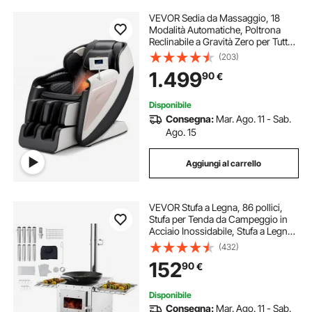
VEVOR Sedia da Massaggio, 18
Modalità Automatiche, Poltrona
Reclinabile a Gravità Zero per Tutto
Corpo con Pista SL, Poltrona
(203)
Reclinabile con Massaggio 3D e
1.499
90
€
Riscaldamento, Rullo per Piedi,
Schermo LCD
Disponibile
Consegna:
Mar. Ago. 11 - Sab.
Ago. 15
Aggiungi al carrello
VEVOR Stufa a Legna, 86 pollici,
Stufa per Tenda da Campeggio in
Acciaio Inossidabile, Stufa a Legna
Portatile con Canna Fumaria e
(432)
Guanti, Stufa a Tenda Calda con
152
90
€
Focolare da 3000 pollici³
Disponibile
Consegna:
Mar. Ago. 11 - Sab.