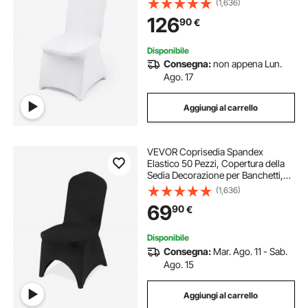
(1,636)
94% Poliestere e 6% Elastan
126
90
€
Coprisedia Universale
Disponibile
Consegna:
non appena Lun.
Ago. 17
Aggiungi al carrello
VEVOR Coprisedia Spandex
Elastico 50 Pezzi, Copertura della
Sedia Decorazione per Banchetti,
Colore Nero, Coprisedile ad Arco,
(1,636)
Fodera Per Sedia Spandex,
69
90
€
Coprisedie Buona Elasticità per Vari
Posti
Disponibile
Consegna:
Mar. Ago. 11 - Sab.
Ago. 15
Aggiungi al carrello