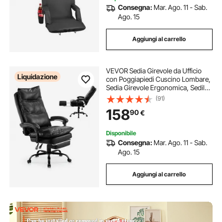
Consegna:
Mar. Ago. 11 - Sab.
Ago. 15
Aggiungi al carrello
VEVOR Sedia Girevole da Ufficio
Liquidazione
con Poggiapiedi Cuscino Lombare,
Sedia Girevole Ergonomica, Sedile
da Ufficio in Pelle PU, Carico max.
(91)
181,44 kg, Altezza Regolabile,
158
90
€
Inclinabile, Casa, Studio, Nero
Disponibile
Consegna:
Mar. Ago. 11 - Sab.
Ago. 15
Aggiungi al carrello