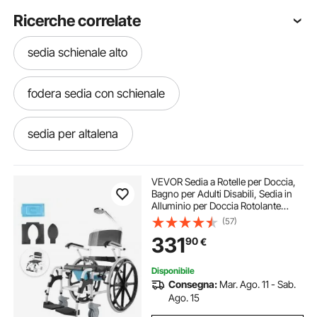
Ricerche correlate
sedia schienale alto
fodera sedia con schienale
sedia per altalena
sedia reclinabile da pesca
VEVOR Sedia a Rotelle per Doccia,
Bagno per Adulti Disabili, Sedia in
Alluminio per Doccia Rotolante
amaca nido sedia
sedia sgabello
Regolabile con Freno Capacità 136
(57)
kg Larghezza 440 mm Sedia da
331
90
€
Trasporto per Comoda da Doccia
sedia a sgabello
sgabelli a sedia
Disponibile
Consegna:
Mar. Ago. 11 - Sab.
sedia pranzo
sedia da pranzo
Ago. 15