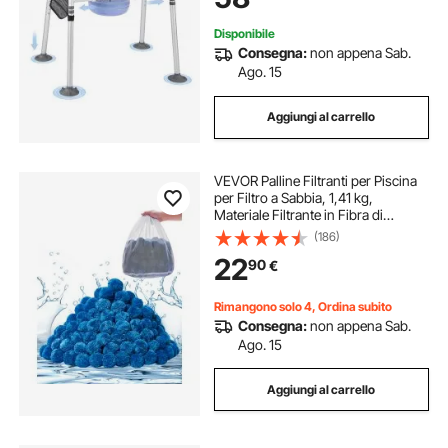
Disponibile
Consegna:
non appena Sab.
Ago. 15
Aggiungi al carrello
VEVOR Palline Filtranti per Piscina
per Filtro a Sabbia, 1,41 kg,
Materiale Filtrante in Fibra di
Poliestere Blu Riutilizzabile con
(186)
Sacchetto Lavaggio, per Piscina
22
90
€
Acquario Vasca Piscina Fuori Terra
Rimangono solo 4, Ordina subito
Consegna:
non appena Sab.
Ago. 15
Aggiungi al carrello