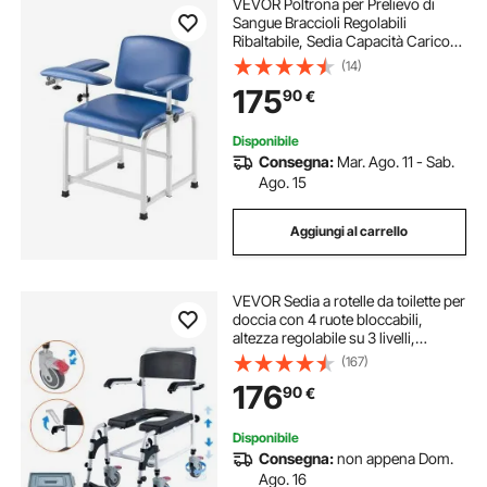
VEVOR Poltrona per Prelievo di
Sangue Braccioli Regolabili
Ribaltabile, Sedia Capacità Carico
max. 181 kg, Sedia per Flebotomia
(14)
per Ospedali, Laboratori Cliniche,
175
90
€
Poltrona per Flebotomia
Disponibile
Consegna:
Mar. Ago. 11 - Sab.
Ago. 15
Aggiungi al carrello
VEVOR Sedia a rotelle da toilette per
doccia con 4 ruote bloccabili,
altezza regolabile su 3 livelli,
secchio rimovibile da 5 litri,
(167)
capacità di 350 libbre, sedia da
176
90
€
toilette per adulti anziani
Disponibile
Consegna:
non appena Dom.
Ago. 16