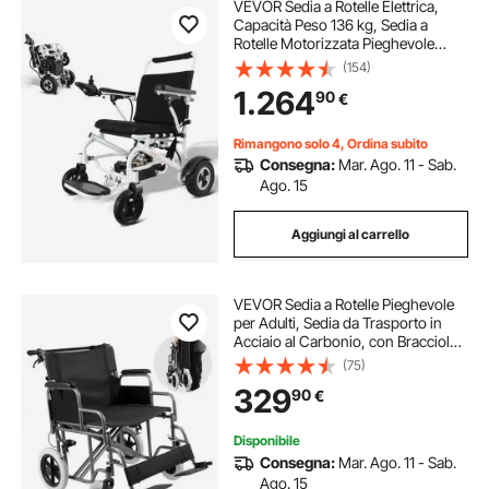
VEVOR Sedia a Rotelle Elettrica,
Capacità Peso 136 kg, Sedia a
Rotelle Motorizzata Pieghevole
Leggera Larghezza 508 mm, Sedia
(154)
in Lega di Alluminio per Tutti i
1.264
90
€
Terreni, Sedia a Rotelle per Mobilità
Rimangono solo 4, Ordina subito
Consegna:
Mar. Ago. 11 - Sab.
Ago. 15
Aggiungi al carrello
VEVOR Sedia a Rotelle Pieghevole
per Adulti, Sedia da Trasporto in
Acciaio al Carbonio, con Bracciolo
Staccabile, Freno Autobloccante,
(75)
Sedile Largo 60,96 cm Capacità di
329
90
€
Peso 136 kg per I Disabili
Disponibile
Consegna:
Mar. Ago. 11 - Sab.
Ago. 15