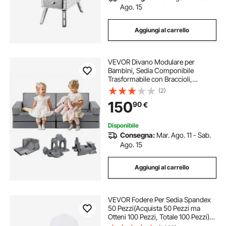
Ago. 15
Aggiungi al carrello
VEVOR Divano Modulare per
Bambini, Sedia Componibile
Trasformabile con Braccioli,
Spugna 28D e Pelo Corto,
(2)
Combinazione Creativa per Sala
150
90
€
Giochi, Camera da Letto,
Soggiorno, Grigio, 14 Pezzi
Disponibile
Consegna:
Mar. Ago. 11 - Sab.
Ago. 15
Aggiungi al carrello
VEVOR Fodere Per Sedia Spandex
50 Pezzi(Acquista 50 Pezzi ma
Otteni 100 Pezzi, Totale 100 Pezzi)
Coprisedia con Schienale, Materiale