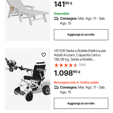
141
90
€
Seggiola da Spiaggia, Bianco
Disponibile
Consegna:
Mar. Ago. 11 - Sab.
Ago. 15
Aggiungi al carrello
VEVOR Sedia a Rotelle Elettrica per
Adulti Anziani, Capacità Carico
136,08 kg, Sedia a Rotelle
Motorizzata Pieghevole Leggera
(154)
Larghezza 449,58 mm, Sedia
1.098
90
€
Elettrica per Tutti i Terreni Lega
Alluminio
Rimangono solo 4, Ordina subito
Consegna:
Mar. Ago. 11 - Sab.
Ago. 15
Aggiungi al carrello