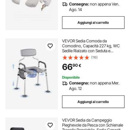
Consegna:
non appena Ven.
Ago. 14
Aggiungi al carrello
VEVOR Sedia Comoda da
Comodino, Capacità 227 kg, WC
Sedile Rialzato con Seduta e
Schienale Imbottiti, Secchio
(116)
Rimovibile 5 L, Sedia da Vasino
66
90
€
Regolabile in Altezza Larghezza per
Anziani
Disponibile
Consegna:
non appena Mer.
Ago. 12
Aggiungi al carrello
VEVOR Sedia da Campeggio
Pieghevole da Pesca con Schienale
Tracolla Regolabile, Sedia Capacità