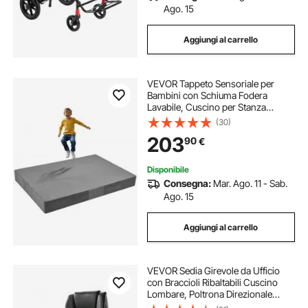
Ago. 15
Aggiungi al carrello
VEVOR Tappeto Sensoriale per
Bambini con Schiuma Fodera
Lavabile, Cuscino per Stanza
Sensoriale per Bambini e Adulti,
(30)
Materasso di Caduta per Protezione
203
90
€
Arrampicata Ginnastica da Palestra,
Grigio
Disponibile
Consegna:
Mar. Ago. 11 - Sab.
Ago. 15
Aggiungi al carrello
VEVOR Sedia Girevole da Ufficio
con Braccioli Ribaltabili Cuscino
Lombare, Poltrona Direzionale
Ergonomica, Sedile da Ufficio in