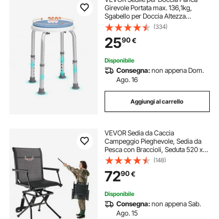
Girevole Portata max. 136,1kg,
Sgabello per Doccia Altezza
Regolabile 360-485mm, Sedia da
(334)
Bagno Doccia in Alluminio PE
25
90
€
Sgabello Girevole 360° Bagno
Piedini Antiscivoli
Disponibile
Consegna:
non appena Dom.
Ago. 16
Aggiungi al carrello
VEVOR Sedia da Caccia
Campeggio Pieghevole, Sedia da
Pesca con Braccioli, Seduta 520 x
530 x 930 mm Capacità di Carico
(148)
136 kg, Rotazione Silenziosa a 360°,
72
90
€
Picnic, Giardino, Esterno
Disponibile
Consegna:
non appena Sab.
Ago. 15