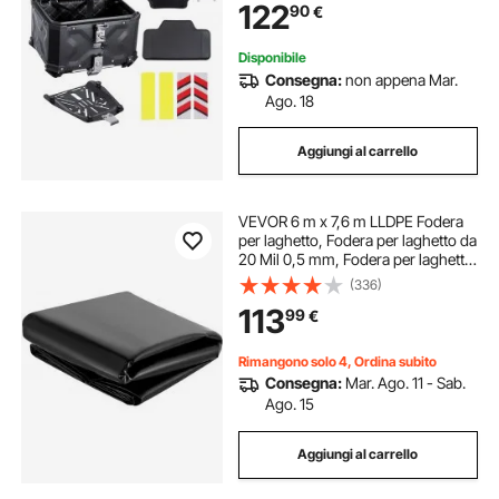
122
90
€
Cuscino Posteriore, Bauletto per
Moto, Nero
Disponibile
Consegna:
non appena Mar.
Ago. 18
Aggiungi al carrello
VEVOR 6 m x 7,6 m LLDPE Fodera
per laghetto, Fodera per laghetto da
20 Mil 0,5 mm, Fodera per laghetto
per pesci impermeabile per
(336)
cascate, stagni, stagni per pesci
113
99
€
Rimangono solo 4, Ordina subito
Consegna:
Mar. Ago. 11 - Sab.
Ago. 15
Aggiungi al carrello