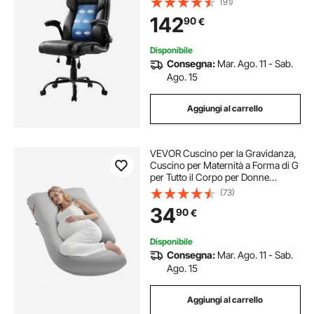
(91)
Pelle PU, Carico max. 136,08 kg
142
90
€
Altezza Regolabile, Sedia da Studio
Disponibile
Consegna:
Mar. Ago. 11 - Sab.
Ago. 15
Aggiungi al carrello
VEVOR Cuscino per la Gravidanza,
Cuscino per Maternità a Forma di G
per Tutto il Corpo per Donne
Incinte, Supporto per la Gravidanza
(73)
Morbido Traspirante con Fodera
34
90
€
Rimovibile e Lavabile
Disponibile
Consegna:
Mar. Ago. 11 - Sab.
Ago. 15
Aggiungi al carrello