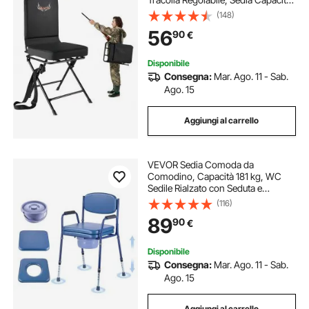
di Carico 136 kg, Sgabello da
(148)
Caccia Rotazione Silenziosa a 360°
56
90
€
per Picnic, Esterno, Nero
Disponibile
Consegna:
Mar. Ago. 11 - Sab.
Ago. 15
Aggiungi al carrello
VEVOR Sedia Comoda da
Comodino, Capacità 181 kg, WC
Sedile Rialzato con Seduta e
Schienale Imbottiti, Secchio
(116)
Rimovibile 5 L, Sedia da Vasino per
89
90
€
Adulti Regolabile in Altezza per
Anziani
Disponibile
Consegna:
Mar. Ago. 11 - Sab.
Ago. 15
Aggiungi al carrello