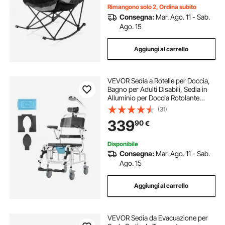
Rimangono solo 2, Ordina subito
Consegna:
Mar. Ago. 11 - Sab.
Ago. 15
Aggiungi al carrello
VEVOR Sedia a Rotelle per Doccia,
Bagno per Adulti Disabili, Sedia in
Alluminio per Doccia Rotolante
Regolabile con Freno Sedia da
(31)
Trasporto per Comoda da Doccia
339
90
€
Capacità 136 kg Larghezza 440 mm
Disponibile
Consegna:
Mar. Ago. 11 - Sab.
Ago. 15
Aggiungi al carrello
VEVOR Sedia da Evacuazione per