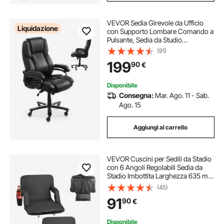
VEVOR Sedia Girevole da Ufficio
Liquidazione
con Supporto Lombare Comando a
Pulsante, Sedia da Studio
Ergonomica, Sedile da Ufficio in
(91)
Pelle PU Carico max. 226,8 kg
199
90
€
Altezza Regolabile, Inclinazione,
Nero
Disponibile
Consegna:
Mar. Ago. 11 - Sab.
Ago. 15
Aggiungi al carrello
VEVOR Cuscini per Sedili da Stadio
con 6 Angoli Regolabili Sedia da
Stadio Imbottita Larghezza 635 mm
con Braccioli, Schienale, Sedile da
(45)
Tribuna per Picnic, Sport da
91
90
€
Spiaggia, Confezione da 2
Disponibile