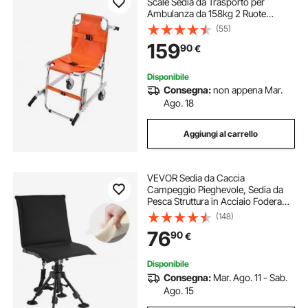
Scale Sedia da Trasporto per
Ambulanza da 158kg 2 Ruote
Trasferimento Medico Sedia a
(55)
Rotelle Trasporto di Emergenza
159
90
€
Portatile Pieghevole per Anziani
Disabili Pompiere
Disponibile
Consegna:
non appena Mar.
Ago. 18
Aggiungi al carrello
VEVOR Sedia da Caccia
Campeggio Pieghevole, Sedia da
Pesca Struttura in Acciaio Fodera
Rimovibile Capacità di Carico 158
(148)
kg, Altezza Seduta Regolabile,
76
90
€
Sgabello per Giardino, Esterno
Disponibile
Consegna:
Mar. Ago. 11 - Sab.
Ago. 15