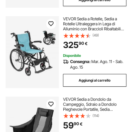
VEVOR Sedia a Rotelle, Sedia a
Rotelle Ultraleggera in Lega di
Alluminio con Braccioli Ribaltabili
Quanto Scrivania, Poggiapiedi
(49)
Regolabili in 3 Posizioni, Sedile
325
90
€
Largo 457 mm, Capacità 113,4 kg
Disponibile
Consegna:
Mar. Ago. 11 - Sab.
Ago. 15
Aggiungi al carrello
VEVOR Sedia a Dondolo da
Campeggio, Sdraio a Dondolo
Pieghevole Portatile, Sedia
Reclinabile da Giardino, Carico
(114)
max. 100kg, Sdraio da Campeggio
59
90
€
Balcone, Giardino