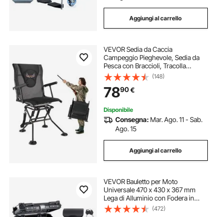
Aggiungi al carrello
VEVOR Sedia da Caccia
Campeggio Pieghevole, Sedia da
Pesca con Braccioli, Tracolla
Regolabile Capacità di Carico 136
(148)
kg, Rotazione Silenziosa a 360°,
78
90
€
Picnic, Giardino, Esterno
Disponibile
Consegna:
Mar. Ago. 11 - Sab.
Ago. 15
Aggiungi al carrello
VEVOR Bauletto per Moto
Universale 470 x 430 x 367 mm
Lega di Alluminio con Fodera in
Pelle, Bauletto per Moto Staccabile
(472)
Impermeabile 55 L con Serratura e