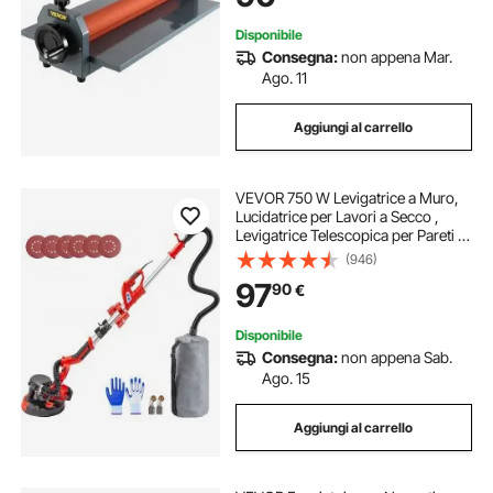
Disponibile
Consegna:
non appena Mar.
Ago. 11
Aggiungi al carrello
VEVOR 750 W Levigatrice a Muro,
Lucidatrice per Lavori a Secco ,
Levigatrice Telescopica per Pareti e
Soffitti, Levigatrice a Giraffa, con fari
(946)
LED sul manico, Ideale per Levigare
97
90
€
Soffitti e Pareti
Disponibile
Consegna:
non appena Sab.
Ago. 15
Aggiungi al carrello