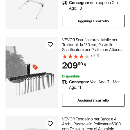
Consegna:
non appena Gio.
Ago. 13
Aggiungi al carrello
VEVOR Scarificatore a Molle per
Trattorini da 150 cm, Rastrello
Scarificatore per Prato con Attacco
a 3 Punti, 26 Denti in Acciaio a
(297)
Molla, per Trattori di Categoria 1,
209
90
€
Resistenti alla Ruggine
Disponibile
Consegna:
Ven. Ago. 7 - Mar.
Ago. 11
Aggiungi al carrello
VEVOR Tendalino per Barca a 4
Archi, Parasole in Poliestere 600D
con Telaio in Lega di Alluminio,