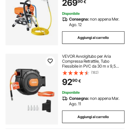
269
90
€
Esterni a Base d'Acqua e a Base di
Olio
Disponibile
Consegna:
non appena Mer.
Ago. 12
Aggiungi al carrello
VEVOR Avvolgitubo per Aria
Compressa Retrattile, Tubo
Flessibile in PVC da 30 m x 9,5
mm, Massimo 300 PSI, con
(182)
Riavvolgimento Automatico e Cavo
92
90
€
da 2 m, Montaggio a Parete
Girevole per Garage
Disponibile
Consegna:
non appena Mar.
Ago. 11
Aggiungi al carrello