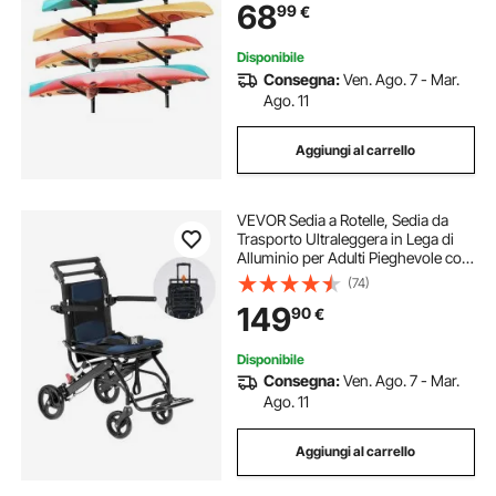
68
99
€
Garage per Spiaggia Mare, Carico
max. 136 kg
Disponibile
Consegna:
Ven. Ago. 7 - Mar.
Ago. 11
Aggiungi al carrello
VEVOR Sedia a Rotelle, Sedia da
Trasporto Ultraleggera in Lega di
Alluminio per Adulti Pieghevole con
Braccioli Ribaltabili Quanto
(74)
Scrivania, Freno Autobloccante,
149
90
€
Sedile Capacità di Peso di 100 kg
Disponibile
Consegna:
Ven. Ago. 7 - Mar.
Ago. 11
Aggiungi al carrello