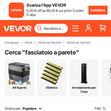
Scarica l'App VEVOR
Installare
5
,00
€
off da
99
,00
€
sui primi 3 ordini
in app.
Homepage
Mobili
Mobili per Bambini
Mobili per Bambini
Cerca "
fasciatoio a parete
"
All'Aperto
Elettrico
Arredamento per
Casa
Ordina per:
Popolare
Filtri