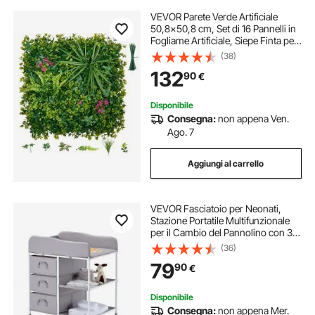
VEVOR Parete Verde Artificiale
50,8x50,8 cm, Set di 16 Pannelli in
Fogliame Artificiale, Siepe Finta per
Pareti e Recinzioni Decorative,
(38)
Schermo Frangivista per Privacy,
132
90
€
per Balcone Giardino Terrazzo
Disponibile
Consegna:
non appena Ven.
Ago. 7
Aggiungi al carrello
VEVOR Fasciatoio per Neonati,
Stazione Portatile Multifunzionale
per il Cambio del Pannolino con 3
Cassetti in Tessuto e Ruote
(36)
Bloccabili, Altezza Regolabile, per la
79
90
€
Cameretta dei Bambini, Grigio
Disponibile
Consegna:
non appena Mer.