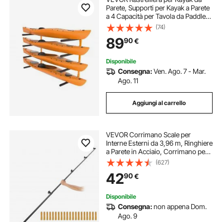
Parete, Supporti per Kayak a Parete
a 4 Capacità per Tavola da Paddle
per Canoa Kayak, Ganci per
(74)
Stoccaggio Kayak con Bracci
89
90
€
Imbottiti Regolabili
Disponibile
Consegna:
Ven. Ago. 7 - Mar.
Ago. 11
Aggiungi al carrello
VEVOR Corrimano Scale per
Interne Esterni da 3,96 m, Ringhiere
a Parete in Acciaio, Corrimano per
Scale in Tubi 4 Pezzi, Ringhiera
(627)
Passamano Montaggio a Parete
42
90
€
Capacità 200 kg Corrimano
Maniglia
Disponibile
Consegna:
non appena Dom.
Ago. 9