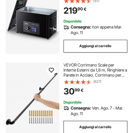
(97)
Cestello e Sfera di Pulizia, Pulitore a
219
90
€
Ultrasuoni per Orologi, Rasoi,
Gioielli
Disponibile
Consegna:
non appena Mar.
Ago. 11
Aggiungi al carrello
VEVOR Corrimano Scale per
Interne Esterni da 1,8 m, Ringhiere a
Parete in Acciaio, Corrimano per
Scale in Tubi 2 Pezzi, Ringhiera
(627)
Passamano Montaggio a Parete
30
99
€
Capacità 200 kg Corrimano
Maniglia
Disponibile
Consegna:
Ven. Ago. 7 - Mar.
Ago. 11
Aggiungi al carrello