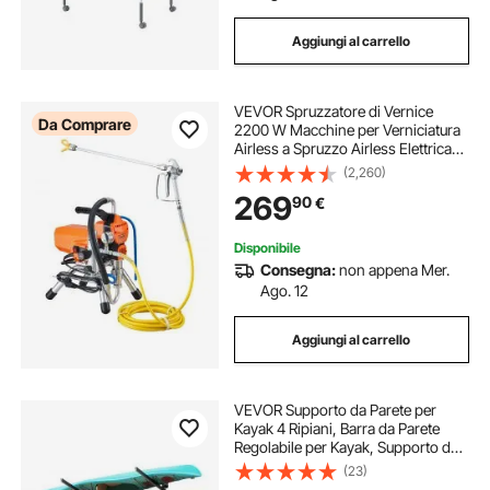
Aggiungi al carrello
VEVOR Spruzzatore di Vernice
Da Comprare
2200 W Macchine per Verniciatura
Airless a Spruzzo Airless Elettrica
da 2 L/min, Macchina a Spruzzo per
(2,260)
Vernice con Tubo da 9 m per Pareti,
269
90
€
Mobili, Esterni, Interni
Disponibile
Consegna:
non appena Mer.
Ago. 12
Aggiungi al carrello
VEVOR Supporto da Parete per
Kayak 4 Ripiani, Barra da Parete
Regolabile per Kayak, Supporto da
Muro per Canoe Tavola da Surf,
(23)
SUP, Uso Interno Esterno da