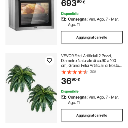
693
90
€
W Griglia e Teglia da Forno, Cucina
Disponibile
Consegna:
Ven. Ago. 7 - Mar.
Ago. 11
Aggiungi al carrello
VEVOR Felci Artificiali 2 Pezzi,
Diametro Naturale di ca.90 a 100
cm, Grandi Felci Artificiali di Boston
Sospese, Decorazione da Parete
(60)
con 35 Rami, Felce Finta per Casa e
36
90
€
Ufficio, Vaso non Incluso
Disponibile
Consegna:
Ven. Ago. 7 - Mar.
Ago. 11
Aggiungi al carrello