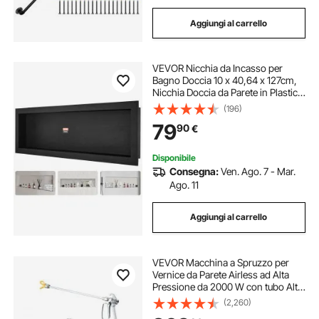
Aggiungi al carrello
VEVOR Nicchia da Incasso per
Bagno Doccia 10 x 40,64 x 127cm,
Nicchia Doccia da Parete in Plastica
XPS Impermeabile, Nicchia da
(196)
Incasso a Parete Orizzontale per
79
90
€
Sapone da Bagno con Mensola
Colore Nero
Disponibile
Consegna:
Ven. Ago. 7 - Mar.
Ago. 11
Aggiungi al carrello
VEVOR Macchina a Spruzzo per
Vernice da Parete Airless ad Alta
Pressione da 2000 W con tubo Alta
Pressione, Macchina per
(2,260)
Spruzzatura da Parete, per Interni