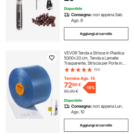
Disponibile
Consegna:
non appena Sab.
Ago. 8
Aggiungi al carrello
VEVOR Tenda a Strisce in Plastica
5000x20 cm, Tenda a Lamelle
Trasparente, Striscia per Porte in
Plastica Liscia a Rullo Spessore
(95)
2mm Porte di Supermercato,
Fabbrica, Magazzino, Centri
Termina Ago. 14
Commerciali
72
90
€
-
15%
85,90
€
Disponibile
Consegna:
non appena Lun.
Ago. 10
Aggiungi al carrello