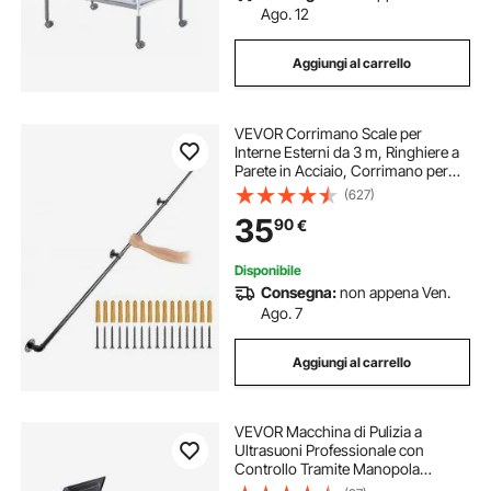
Ago. 12
Aggiungi al carrello
VEVOR Corrimano Scale per
Interne Esterni da 3 m, Ringhiere a
Parete in Acciaio, Corrimano per
Scale in Tubi 3 Pezzi, Ringhiera
(627)
Passamano Montaggio a Parete
35
90
€
Capacità 200 kg Corrimano
Maniglia
Disponibile
Consegna:
non appena Ven.
Ago. 7
Aggiungi al carrello
VEVOR Macchina di Pulizia a
Ultrasuoni Professionale con
Controllo Tramite Manopola
Rotante, Capacita di 30 L con