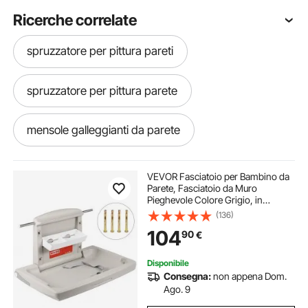
Ricerche correlate
spruzzatore per pittura pareti
spruzzatore per pittura parete
mensole galleggianti da parete
ventilatore assiale da parete
VEVOR Fasciatoio per Bambino da
Parete, Fasciatoio da Muro
Pieghevole Colore Grigio, in
ventilatori parete
ventilatore parete
Materiale HDPE Richiudibile,
(136)
Capacità di Carico 33LBS, per
104
90
€
Ricambio Pannolini di Neonati in
Luoghi Pubblici
ventilatore a parete
ventilatori da parete
Disponibile
Consegna:
non appena Dom.
ventilatore da parete
Ago. 9