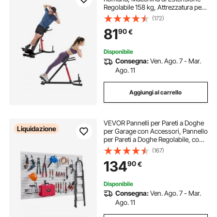
Regolabile 158 kg, Attrezzatura per
Muscoli Posteriori della Coscia,
(172)
Parte Addominale, Panca
81
90
€
Allenamento Palestra Domestica
Disponibile
Consegna:
Ven. Ago. 7 - Mar.
Ago. 11
Aggiungi al carrello
VEVOR Pannelli per Pareti a Doghe
Liquidazione
per Garage con Accessori, Pannello
per Pareti a Doghe Regolabile, con
Struttura di Accoppiamento e Taglio
(167)
Fai da Te Stoccaggio, Bianco 1225 x
134
90
€
2450 x 20 mm
Disponibile
Consegna:
Ven. Ago. 7 - Mar.
Ago. 11