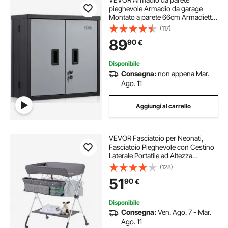
pieghevole Armadio da garage
Montato a parete 66cm Armadietto
piccolo 109 kg
(117)
89
90
€
Disponibile
Consegna:
non appena Mar.
Ago. 11
Aggiungi al carrello
VEVOR Fasciatoio per Neonati,
Fasciatoio Pieghevole con Cestino
Laterale Portatile ad Altezza
Regolabile con Ruote Bloccabili,
(128)
Organizzatore Multifunzionale per
51
90
€
Cameretta dei Bambini, Grigio
Scuro
Disponibile
Consegna:
Ven. Ago. 7 - Mar.
Ago. 11