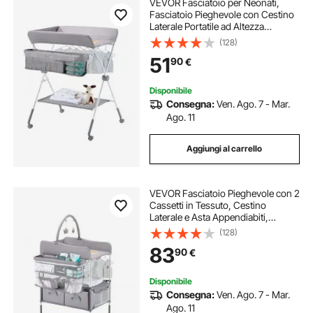
VEVOR Fasciatoio per Neonati,
Fasciatoio Pieghevole con Cestino
Laterale Portatile ad Altezza
Regolabile con Ruote Bloccabili,
(128)
Organizzatore Multifunzionale per
51
90
€
Cameretta dei Bambini, Grigio
Chiaro
Disponibile
Consegna:
Ven. Ago. 7 - Mar.
Ago. 11
Aggiungi al carrello
VEVOR Fasciatoio Pieghevole con 2
Cassetti in Tessuto, Cestino
Laterale e Asta Appendiabiti,
Fasciatoio Portabile Regolabile in
(128)
Altezza con Ruote Bloccabili e 2
83
90
€
Giocattoli, Grigio Chiaro
Disponibile
Consegna:
Ven. Ago. 7 - Mar.
Ago. 11