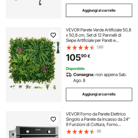
Aggiungi al carrello
VEVOR Parete Verde Artificiale 50,8
x 50,8 cm, Set di 12 Pannelli di
Siepe Artificiale per Pareti e
Recinzioni, Con Piante Verdi
(38)
Realistiche, per Decorazione di
105
90
€
Balcone, Giardino, Cortile e Salotto
Disponibile
Consegna:
non appena Sab.
Ago. 8
Aggiungi al carrello
VEVOR Forno da Parete Elettrico
Singolo a Parete da Incasso da 24"
9 Funzioni di Cottura, Forno
Elettrico a Parete Riscaldamento
(8)
max. 200°C, Forno Elettrico 3550