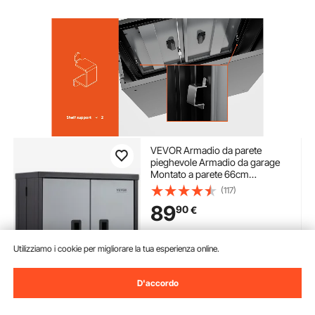
VEVOR Armadio da parete
pieghevole Armadio da garage
Montato a parete 66cm
Armadietto piccolo 109 kg
(117)
89
90
€
Disponibile
Utilizziamo i cookie per migliorare la tua esperienza online.
Consegna:
non appena Mar.
Ago. 11
D'accordo
Aggiungi al carrello