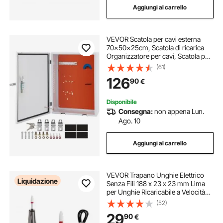
Aggiungi al carrello
VEVOR Scatola per cavi esterna
70x50x25cm, Scatola di ricarica
Organizzatore per cavi, Scatola per
recinzione elettrica in acciaio a
(61)
freddo antipolvere IP32, per
126
90
€
connettore a parete
Disponibile
Consegna:
non appena Lun.
Ago. 10
Aggiungi al carrello
VEVOR Trapano Unghie Elettrico
Liquidazione
Senza Fili 188 x 23 x 23 mm Lima
per Unghie Ricaricabile a Velocità
Variabile Lucidatrice Portatile per
(52)
Manicure, 50 Bande Abrasive per
29
90
€
Superficie delle Unghie Liscia