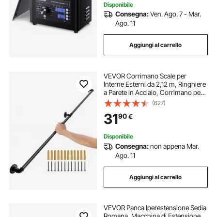
Disponibile
Consegna:
Ven. Ago. 7 - Mar.
Ago. 11
Aggiungi al carrello
VEVOR Corrimano Scale per
Interne Esterni da 2,12 m, Ringhiere
a Parete in Acciaio, Corrimano per
Scale in Tubi 2 Pezzi, Ringhiera
(627)
Passamano Montaggio a Parete
31
90
€
Capacità 200 kg Corrimano
Maniglia
Disponibile
Consegna:
non appena Mar.
Ago. 11
Aggiungi al carrello
VEVOR Panca Iperestensione Sedia
Romana, Macchina di Estensione