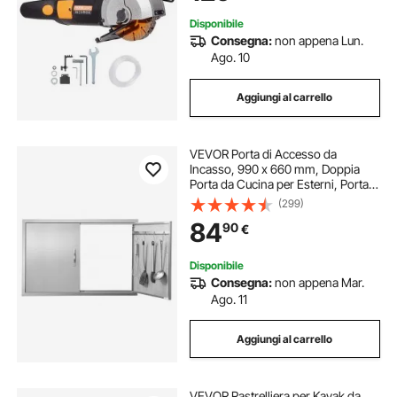
Disponibile
Consegna:
non appena Lun.
Ago. 10
Aggiungi al carrello
VEVOR Porta di Accesso da
Incasso, 990 x 660 mm, Doppia
Porta da Cucina per Esterni, Porta
in Acciaio Inox Montaggio a
(299)
Incasso, Porta a Parete Verticale,
84
90
€
Stazione Cucina da Esterno
Disponibile
Consegna:
non appena Mar.
Ago. 11
Aggiungi al carrello
VEVOR Rastrelliera per Kayak da