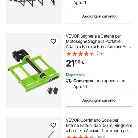
Ago. 11
Aggiungi al carrello
VEVOR Segheria a Catena per
Motoseghe Segheria Portatile
Adatta a Barre di Fresatura per Assi
Larghezza Regolabile tra 5-15 cm,
(119)
Guida per Taglio Trasversale del
21
90
€
Legname, Kit Cavalletto Taglialegna
Disponibile
Consegna:
non appena Lun.
Ago. 10
Aggiungi al carrello
VEVOR Corrimano Scale per
Interne Esterni da 2,56 m, Ringhiere
a Parete in Acciaio, Corrimano per
Scale in Tubi 3 Pezzi, Ringhiera
(627)