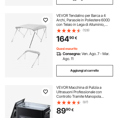
VEVOR Tendalino per Barca a 4
Archi, Parasole in Poliestere 600D
con Telaio in Lega di Alluminio,
Tettoia Parasole Impermeabile con
(128)
Borsa Portaoggetti, Larghezza 185
164
90
€
a 198 cm Grigio Chiaro
Quasi esaurito
Consegna:
Ven. Ago. 7 - Mar.
Ago. 11
Aggiungi al carrello
VEVOR Macchina di Pulizia a
Ultrasuoni Professionale con
Controllo Tramite Manopola
Rotante, Capacita di 3 L con
(97)
Cestello e Sfera di Pulizia, Pulitore a
89
90
€
Ultrasuoni per Orologi, Rasoi,
Gioielli