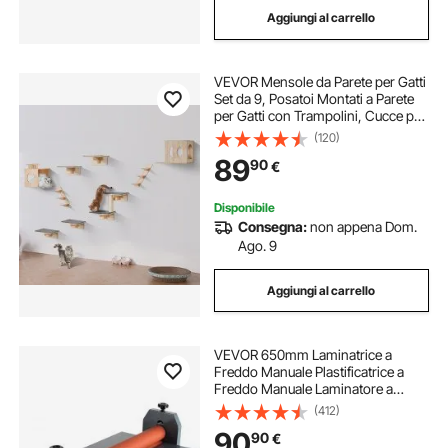
Aggiungi al carrello
libreria da parete industrial
VEVOR Mensole da Parete per Gatti
libreria a parete industriale
Set da 9, Posatoi Montati a Parete
per Gatti con Trampolini, Cucce per
gatti, Amache, Set di Mobili da
(120)
libreria da parete industriale
Parete per Gatti Fino a 18,14 kg per
89
90
€
Dormire, Arrampicarsi
organizer parete portautensili
parete foglie
Disponibile
Consegna:
non appena Dom.
Ago. 9
mensole portabottiglie da parete
Aggiungi al carrello
VEVOR 650mm Laminatrice a
Freddo Manuale Plastificatrice a
Freddo Manuale Laminatore a
Freddo a 4 Rulli Gomma Morbida E
(412)
Alla Superficie Liscia
90
90
€