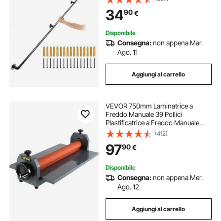
Passamano Montaggio a Parete
34
90
€
Capacità 200 kg Corrimano
Maniglia
Disponibile
Consegna:
non appena Mar.
Ago. 11
Aggiungi al carrello
VEVOR 750mm Laminatrice a
Freddo Manuale 39 Pollici
Plastificatrice a Freddo Manuale
Laminatore a Freddo a 4 Rulli
(412)
Gomma Morbida E Alla Superficie
97
90
€
Liscia
Disponibile
Consegna:
non appena Mer.
Ago. 12
Aggiungi al carrello