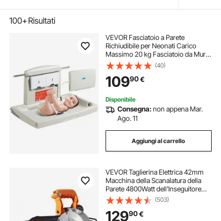
100+
Risultati
VEVOR Fasciatoio a Parete
Richiudibile per Neonati Carico
Massimo 20 kg Fasciatoio da Muro
Pieghevole in Plastica HDPE per
(40)
Bambini Cambiare Pannolini con
109
90
€
Cinghia di Sicurezza Regolabile
860x565x500mm
Disponibile
Consegna:
non appena Mar.
Ago. 11
Aggiungi al carrello
VEVOR Taglierina Elettrica 42mm
Macchina della Scanalatura della
Parete 4800Watt dell'Inseguitore
della Parete ,Stozzatrice da Parete
(503)
6000 RPM Nessuna Polvere,
129
90
€
Macchina da Taglio a Parete