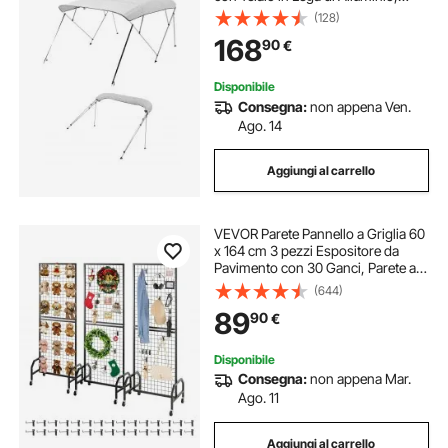
Tettoia Parasole Impermeabile con
(128)
Borsa Portaoggetti, Larghezza 170 a
168
90
€
183 cm Grigio Chiaro
Disponibile
Consegna:
non appena Ven.
Ago. 14
Aggiungi al carrello
VEVOR Parete Pannello a Griglia 60
x 164 cm 3 pezzi Espositore da
Pavimento con 30 Ganci, Parete a
Pannello in Acciaio al Carbonio,
(644)
Scaffale per Esposizione per
89
90
€
Decorazioni, Nero
Disponibile
Consegna:
non appena Mar.
Ago. 11
Aggiungi al carrello