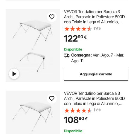
VEVOR Tendalino per Barca a 3
Archi, Parasole in Poliestere 600D
con Telaio in Lega di Alluminio,
Tettoia Parasole Impermeabile con
(161)
Borsa Portaoggetti, Larghezza 137 a
122
90
€
152 cm Grigio Chiaro
Disponibile
Consegna:
Ven. Ago. 7 - Mar.
Ago. 11
Aggiungi al carrello
VEVOR Tendalino per Barca a 3
Archi, Parasole in Poliestere 600D
con Telaio in Lega di Alluminio,
Tettoia Parasole Impermeabile con
(161)
Borsa Portaoggetti, Larghezza 210
108
90
€
a 213 cm Grigio Chiaro
Disponibile