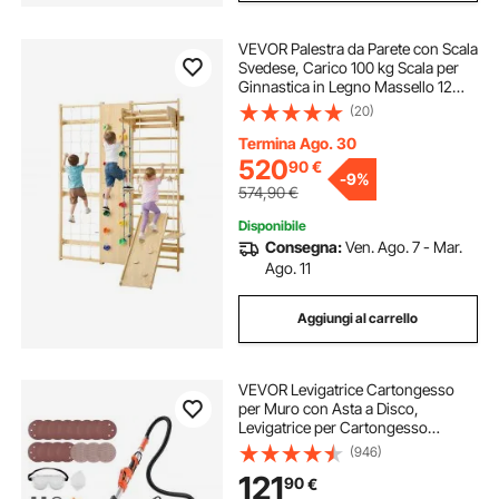
VEVOR Palestra da Parete con Scala
Svedese, Carico 100 kg Scala per
Ginnastica in Legno Massello 12
Livelli, con Parete da Arrampicata,
(20)
Anelli da Palestra, Barra per
Trazioni, Tavola da Arrampicata
Termina Ago. 30
520
90
€
-
9%
574,90
€
Disponibile
Consegna:
Ven. Ago. 7 - Mar.
Ago. 11
Aggiungi al carrello
VEVOR Levigatrice Cartongesso
per Muro con Asta a Disco,
Levigatrice per Cartongesso
Elettrica da 1150 W, Utensili per
(946)
Levigatura Soffitti Pareti 5 Velocità
121
90
€
800-1700 giri/min con 15 Dischi