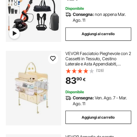
Abrasivi
Disponibile
Consegna:
non appena Mar.
Ago. 11
Aggiungi al carrello
VEVOR Fasciatoio Pieghevole con 2
Cassetti in Tessuto, Cestino
Laterale e Asta Appendiabiti,
Fasciatoio Portatile Regolabile in
(128)
Altezza con Ruote Bloccabili e 2
83
90
€
Giocattoli, Beige Chiaro
Disponibile
Consegna:
Ven. Ago. 7 - Mar.
Ago. 11
Aggiungi al carrello
VEVOR Armadio da parete