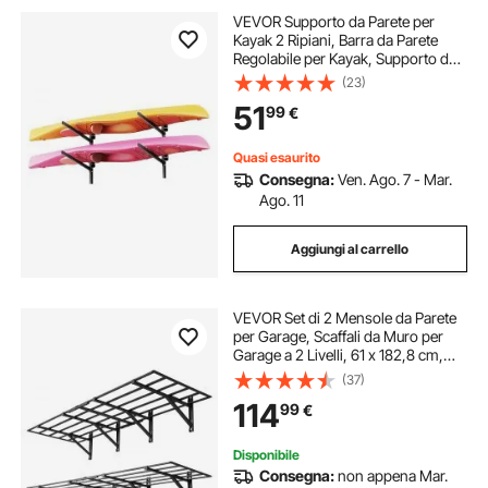
VEVOR Supporto da Parete per
Kayak 2 Ripiani, Barra da Parete
Regolabile per Kayak, Supporto da
Muro per Deposito Canoe Tavola da
(23)
Surf, SUP da Garage per Spiaggia
51
99
€
Mare, Carico max. 90,7 kg
Quasi esaurito
Consegna:
Ven. Ago. 7 - Mar.
Ago. 11
Aggiungi al carrello
VEVOR Set di 2 Mensole da Parete
per Garage, Scaffali da Muro per
Garage a 2 Livelli, 61 x 182,8 cm,
Scaffali Metallico Sospesi, Portata
(37)
Totale di 725 kg, Soluzione
114
99
€
Salvaspazio per Officina e Casa
Disponibile
Consegna:
non appena Mar.