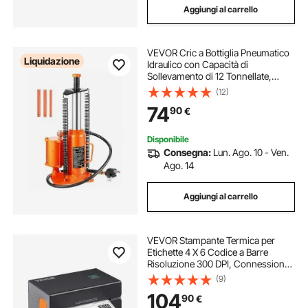
Aggiungi al carrello
VEVOR Cric a Bottiglia Pneumatico
Liquidazione
Idraulico con Capacità di
Sollevamento di 12 Tonnellate,
Martinetto a Bottiglia Intervallo di
(12)
Sollevamento 265–505 mm,
74
90
€
Pneumatico/Manuale, Riparazioni
Auto
Disponibile
Consegna:
Lun. Ago. 10 - Ven.
Ago. 14
Aggiungi al carrello
VEVOR Stampante Termica per
Etichette 4 X 6 Codice a Barre
Risoluzione 300 DPI, Connessione
USB / Bluetooth, Etichettatrice
(9)
Termica 150 mm/s Compatibile a
104
90
€
IOS/Android/Windows/MAC