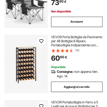
73
90
€
Portaoggetti, Sedie per Attività
all'Aperto
Non disponibile
Avvisami
VEVOR Porta Bottiglie da Pavimento
per 48 Bottiglie 8 Ripiani,
Portabottiglie Indipendente con
Capacità di Carico Totale di 80 kg e
(18)
Piedini Regolabili, Portabottiglie per
60
90
€
Bar da Cucina, Nero
Disponibile
Consegna:
non appena Ven.
Ago. 14
Aggiungi al carrello
VEVOR Portabottiglie in Ferro a 5
Livelli per Acqua in Bottiglia per 5