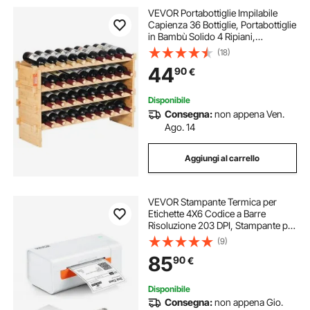
VEVOR Portabottiglie Impilabile
Capienza 36 Bottiglie, Portabottiglie
in Bambù Solido 4 Ripiani,
Portabottiglie Indipendente, Ripiani
(18)
Anti-scuotimento per Bar Cantina
44
90
€
Enoteca
Disponibile
Consegna:
non appena Ven.
Ago. 14
Aggiungi al carrello
VEVOR Stampante Termica per
Etichette 4X6 Codice a Barre
Risoluzione 203 DPI, Stampante per
Etichette Velocità da 150 mm/s
(9)
Compatibile a Sistema
85
90
€
Windows/MAC
OS/Linux/Chromebook,
Etichettatrice Termica
Disponibile
Consegna:
non appena Gio.