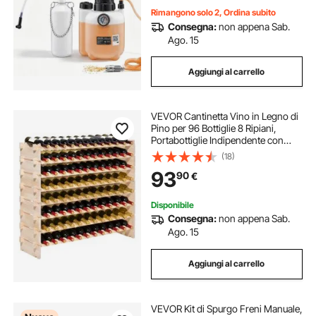
per Pompa 43,2 mm, Veicoli Moto
Rimangono solo 2, Ordina subito
Consegna:
non appena Sab.
Ago. 15
Aggiungi al carrello
VEVOR Cantinetta Vino in Legno di
Pino per 96 Bottiglie 8 Ripiani,
Portabottiglie Indipendente con
Capacità di Carico Totale di 112 kg,
(18)
Portabottiglie per Cucina, Cantina,
93
90
€
Bar, Sala da Pranzo
Disponibile
Consegna:
non appena Sab.
Ago. 15
Aggiungi al carrello
VEVOR Kit di Spurgo Freni Manuale,