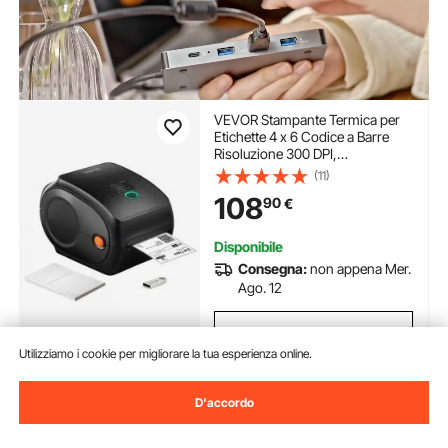
VEVOR Stampante Termica per
Etichette 4 x 6 Codice a Barre
Risoluzione 300 DPI,
Connessione USB / Bluetooth,
(11)
Etichettatrice Termica 150 mm/s
108
90
€
Compatibile a
IOS/Android/Windows/MAC
OS/Linux/Chromebook
Disponibile
Consegna:
non appena Mer.
Ago. 12
Aggiungi al carrello
Utilizziamo i cookie per migliorare la tua esperienza online.
D'accordo
Precedente
Prossimo