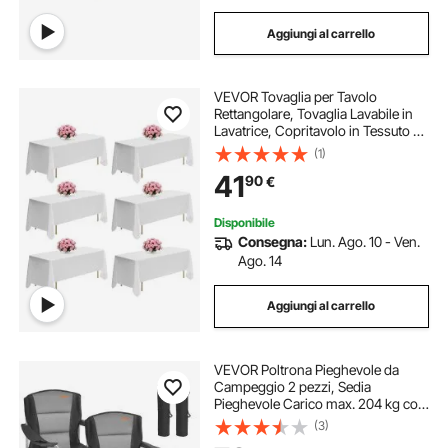
Aggiungi al carrello
VEVOR Tovaglia per Tavolo
Rettangolare, Tovaglia Lavabile in
Lavatrice, Copritavolo in Tessuto di
Poliestere Resistente alle Pieghe per
(1)
Matrimonio, Festa, Banchetto,
41
90
€
Bianco 6 Pezzi 1778 x 3048 mm
Disponibile
Consegna:
Lun. Ago. 10 - Ven.
Ago. 14
Aggiungi al carrello
VEVOR Poltrona Pieghevole da
Campeggio 2 pezzi, Sedia
Pieghevole Carico max. 204 kg con
Schienale Braccioli Imbottiti
(3)
Portabicchieri Tasca Laterale