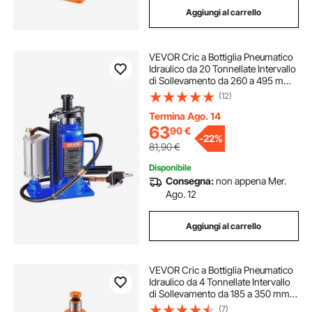
Aggiungi al carrello
cric auto a bottiglia
bottiglie acqua sistema
VEVOR Cric a Bottiglia Pneumatico
porta bottiglie vino
Idraulico da 20 Tonnellate Intervallo
di Sollevamento da 260 a 495 mm,
Martinetto a Bottiglia Pneumatico
(12)
porta bottiglie vino portabottiglie
Manuale con Pompa per Auto,
Camion, SUV, Blu
Termina Ago. 14
63
90
€
portabottiglie vino legno 72 bottiglie
-
22%
81,90
€
Disponibile
porta bottiglie liquori
Consegna:
non appena Mer.
Ago. 12
cric idraulico a bottiglia
Aggiungi al carrello
cric idraulici a bottiglia
VEVOR Cric a Bottiglia Pneumatico
Idraulico da 4 Tonnellate Intervallo
di Sollevamento da 185 a 350 mm,
Martinetto a Bottiglia Pneumatico
(7)