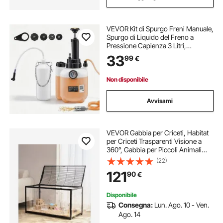
VEVOR Kit di Spurgo Freni Manuale,
Spurgo di Liquido del Freno a
Pressione Capienza 3 Litri,
Attrezzatura per Ricambio Liquido
33
99
€
Bottiglia di Recupero 4 Adattatori
per Pompa, Veicoli Moto Auto
Non disponibile
Avvisami
VEVOR Gabbia per Criceti, Habitat
per Criceti Trasparenti Visione a
360°, Gabbia per Piccoli Animali
Domestici 37,8 x 18,5 x 21,7 pollici
(22)
con Bottiglia d'Acqua, Scatola
121
90
€
Habitat per Piccoli Animali
Disponibile
Consegna:
Lun. Ago. 10 - Ven.
Ago. 14