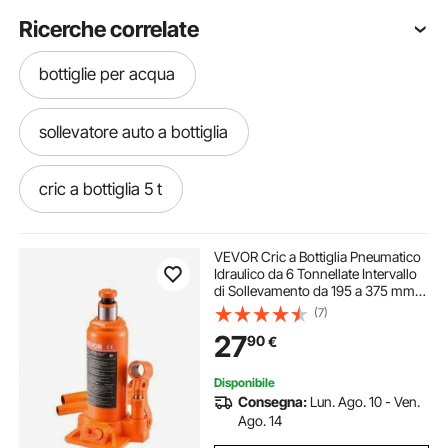
Ricerche correlate
bottiglie per acqua
sollevatore auto a bottiglia
cric a bottiglia 5 t
cric a bottiglia pneumatico
VEVOR Cric a Bottiglia Pneumatico
Idraulico da 6 Tonnellate Intervallo
di Sollevamento da 195 a 375 mm,
cric a bottiglia per auto
Martinetto a Bottiglia Pneumatico
(7)
Manuale con Pompa per Auto,
27
90
€
Camion, SUV, Arancione
bottiglia pneumatico
Disponibile
Consegna:
Lun. Ago. 10 - Ven.
ripiano per bottiglie liquori
Ago. 14