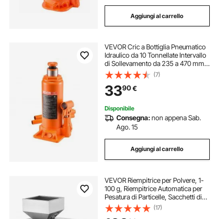
Aggiungi al carrello
VEVOR Cric a Bottiglia Pneumatico
Idraulico da 10 Tonnellate Intervallo
di Sollevamento da 235 a 470 mm,
Martinetto a Bottiglia Pneumatico
(7)
Manuale con Pompa per Auto,
33
90
€
Camion, SUV, Rosso
Disponibile
Consegna:
non appena Sab.
Ago. 15
Aggiungi al carrello
VEVOR Riempitrice per Polvere, 1-
100 g, Riempitrice Automatica per
Pesatura di Particelle, Sacchetti di
Bottiglia Riempitrice di Polvere
(17)
Dispenser di Particelle per Semi di