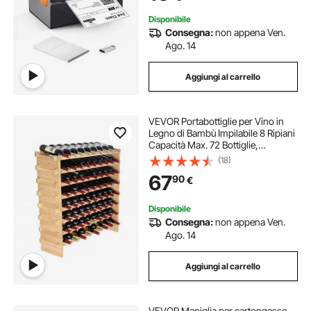
OS/Linux/Chromebook
Disponibile
Consegna:
non appena Ven.
Ago. 14
Aggiungi al carrello
VEVOR Portabottiglie per Vino in
Legno di Bambù Impilabile 8 Ripiani
Capacità Max. 72 Bottiglie,
Cantinetta Portabottiglie 8 Piani da
(18)
Terra per Vino Materiale Legno
67
90
€
Bambù Struttura Modulare Fai-da-te
Disponibile
Consegna:
non appena Ven.
Ago. 14
Aggiungi al carrello
VEVOR Maniglia per cartongesso,