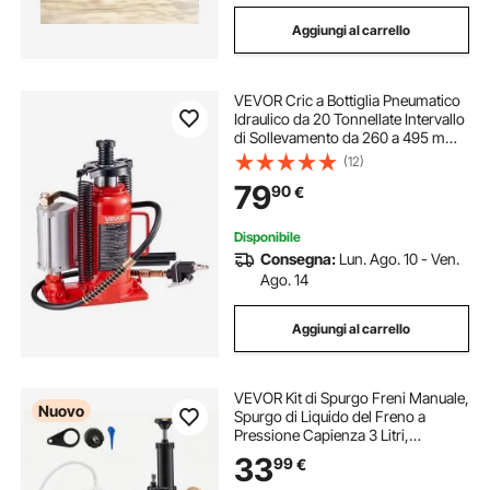
Aggiungi al carrello
VEVOR Cric a Bottiglia Pneumatico
Idraulico da 20 Tonnellate Intervallo
di Sollevamento da 260 a 495 mm,
Martinetto a Bottiglia Pneumatico
(12)
Manuale con Pompa per Auto,
79
90
€
Camion, SUV
Disponibile
Consegna:
Lun. Ago. 10 - Ven.
Ago. 14
Aggiungi al carrello
VEVOR Kit di Spurgo Freni Manuale,
Nuovo
Spurgo di Liquido del Freno a
Pressione Capienza 3 Litri,
Attrezzatura per Ricambio Liquido
33
99
€
Bottiglia di Recupero 1L Adattatore