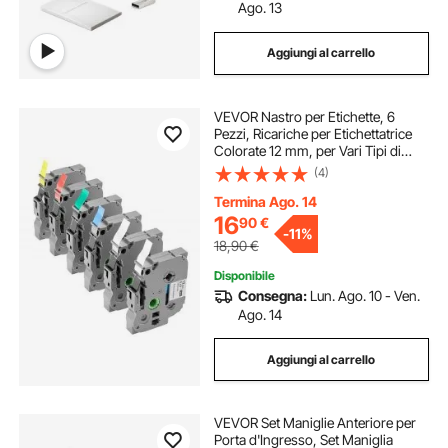
Ago. 13
Aggiungi al carrello
VEVOR Nastro per Etichette, 6
Pezzi, Ricariche per Etichettatrice
Colorate 12 mm, per Vari Tipi di
Brother P-Touch, Sostituzione per
(4)
Letra Tag TZe-131, TZe-231, TZe-
431, TZe-531, TZe-631, TZe-731
Termina Ago. 14
16
90
€
-
11%
18,90
€
Disponibile
Consegna:
Lun. Ago. 10 - Ven.
Ago. 14
Aggiungi al carrello
VEVOR Set Maniglie Anteriore per
Porta d'Ingresso, Set Maniglia