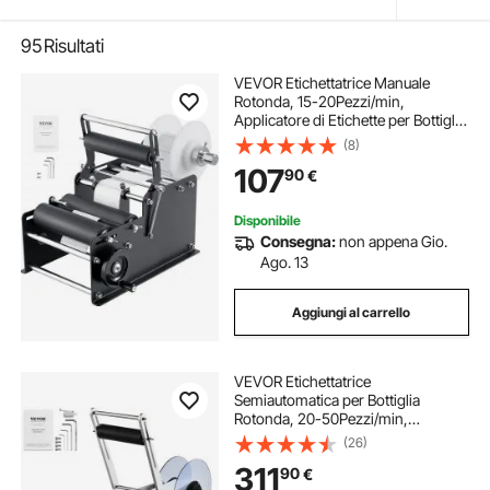
95
Risultati
VEVOR Etichettatrice Manuale
Rotonda, 15-20Pezzi/min,
Applicatore di Etichette per Bottiglie
Rotonde, Etichettatrice Manuale
(8)
Regolabile Adatta per Bottiglie
107
90
€
Lunghezza/Larghezza Etichetta tra
10-130mm
Disponibile
Consegna:
non appena Gio.
Ago. 13
Aggiungi al carrello
VEVOR Etichettatrice
Semiautomatica per Bottiglia
Rotonda, 20-50Pezzi/min,
Applicatore di Etichette,
(26)
Etichettatrice Regolabile Adatta per
311
90
€
Bottiglie Larghezza Etichetta tra 13-