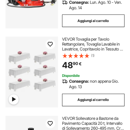
Consegna:
Lun. Ago. 10 - Ven.
Ago. 14
Aggiungi al carrello
VEVOR Tovaglia per Tavolo
Rettangolare, Tovaglia Lavabile in
Lavatrice, Copritavolo in Tessuto di
Poliestere Resistente alle Pieghe per
(1)
Matrimonio, Festa, Banchetto,
48
90
€
Bianco 6 Pezzi 2286 x 3353 mm
Disponibile
Consegna:
non appena Gio.
Ago. 13
Aggiungi al carrello
VEVOR Sollevatore a Bastone da
Pavimento Capacità 20 t, Intervallo
di Sollevamento 260-495 mm, Cric