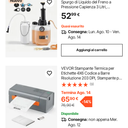
Nuovo
Spurgo di Liquido del Freno a
Pressione Capienza 3 Litri,
Attrezzatura per Ricambio Liquido
52
99
€
Bottiglia di Recupero 5 Adattatori
per Pompa 43,2 mm, Veicoli Moto
Quasi esaurito
Consegna:
Lun. Ago. 10 - Ven.
Ago. 14
Aggiungi al carrello
VEVOR Stampante Termica per
Etichette 4X6 Codice a Barre
Risoluzione 203 DPI, Stampante per
Etichette Velocità da 150 mm/s
(9)
Compatibile a Sistema
Windows/MAC
Termina Ago. 14
OS/Linux/Chromebook,
65
90
€
-
14%
Etichettatrice Termica
76,90
€
Disponibile
Consegna:
non appena Mer.
Ago. 12