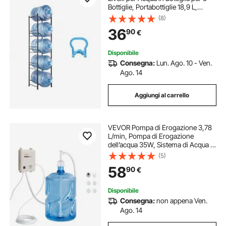
Bottiglie, Portabottiglie 18,9 L,
Portabottiglie per 5 Bottiglie,
(8)
Portabottiglie Resistente per Cucina
36
90
€
Ufficio Soggiorno Nero
Disponibile
Consegna:
Lun. Ago. 10 - Ven.
Ago. 14
Aggiungi al carrello
VEVOR Pompa di Erogazione 3,78
L/min, Pompa di Erogazione
dell’acqua 35W, Sistema di Acqua in
Bottiglia, 40 PSI 11-22L, Sistema di
(5)
Erogazione di Acqua in Bottiglia
58
90
€
Disponibile
Consegna:
non appena Ven.
Ago. 14