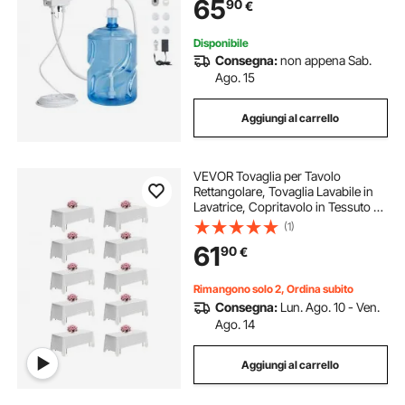
65
90
€
Pompa dell'acqua a Ingresso
Singolo
Disponibile
Consegna:
non appena Sab.
Ago. 15
Aggiungi al carrello
VEVOR Tovaglia per Tavolo
Rettangolare, Tovaglia Lavabile in
Lavatrice, Copritavolo in Tessuto di
Poliestere Resistente alle Pieghe per
(1)
Matrimonio, Festa, Banchetto,
61
90
€
Bianco 10 Pezzi 1778 x 3048 mm
Rimangono solo 2, Ordina subito
Consegna:
Lun. Ago. 10 - Ven.
Ago. 14
Aggiungi al carrello