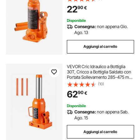
Manuale con Pompa per Auto,
22
90
€
Camion, SUV, Arancione
Disponibile
Consegna:
non appena Gio.
Ago. 13
Aggiungi al carrello
VEVOR Cric Idraulico a Bottiglia
30T, Cricco a Bottiglia Saldato con
Portata Sollevamento 285-475 mm
e Maniglia Lunga a 3 Sezioni, Cric
(10)
per Pick-Up, Camper, Riparazioni
62
90
€
Auto, Ingegneria Industriale
Disponibile
Consegna:
non appena Sab.
Ago. 15
Aggiungi al carrello