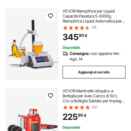
VEVOR Riempitrice per Liquidi
Capacità Pesatura 5-5000g,
Riempitrice Liquidi Automatica per
Bottiglie Controllo Digitale,
(11)
Riempitrice da Banco con Pompa
345
90
€
Peristaltica Liquido ad alta Viscosità
Disponibile
Consegna:
non appena Ven.
Ago. 14
Aggiungi al carrello
VEVOR Martinetto Idraulico a
Bottiglia per Auto Carico di 50 t,
Cric a Bottiglia Saldato per Impieghi
Gravosi Pneumatico o Manuale con
(12)
Pompa per SUV, Camion, Camper,
225
90
€
Riparazione Auto, Rosso
Disponibile