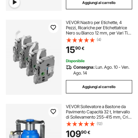
Aggiungi al carrello
VEVOR Nastro per Etichette, 4
Pezzi, Ricariche per Etichettatrice
Nero su Bianco 12 mm, per Vari Tipi
di Brother P-Touch, Resistenti e di
(4)
Lunga Durata, Sostitutive per Letra
15
90
€
Tag TZe-231
Disponibile
Consegna:
Lun. Ago. 10 - Ven.
Ago. 14
Aggiungi al carrello
VEVOR Sollevatore a Bastone da
Pavimento Capacità 32 t, Intervallo
di Sollevamento 255-415 mm, Cric
a Bottiglia Saldato per Impieghi
(12)
Gravosi Pneumatico o Manuale con
109
90
€
Pompa per SUV, Camion