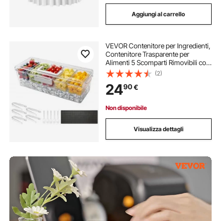
Aggiungi al carrello
VEVOR Contenitore per Ingredienti,
Contenitore Trasparente per
Alimenti 5 Scomparti Rimovibili con
Coperchio Maniglia Guarnizione
(2)
per Spezie Salse Frutte, Feste Picnic
24
90
€
Campeggio, Cucina Bar Hotel
Non disponibile
Visualizza dettagli