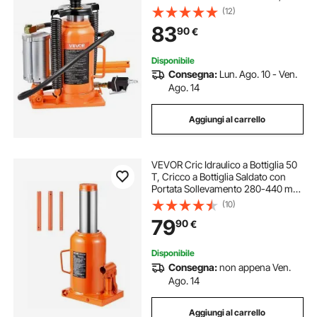
a Bottiglia Saldato per Impieghi
(12)
Gravosi Pneumatico o Manuale con
83
90
€
Pompa per SUV, Camion, Camper
Disponibile
Consegna:
Lun. Ago. 10 - Ven.
Ago. 14
Aggiungi al carrello
VEVOR Cric Idraulico a Bottiglia 50
T, Cricco a Bottiglia Saldato con
Portata Sollevamento 280-440 mm
e Maniglia Lunga a 3 Sezioni, Cric
(10)
per Pick-Up, Camper, Riparazioni
79
90
€
Auto, Ingegneria Industriale
Disponibile
Consegna:
non appena Ven.
Ago. 14
Aggiungi al carrello