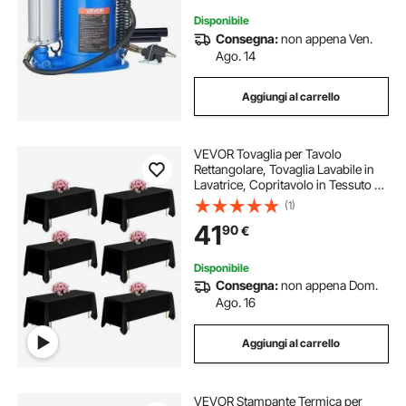
Disponibile
Consegna:
non appena Ven.
Ago. 14
Aggiungi al carrello
VEVOR Tovaglia per Tavolo
Rettangolare, Tovaglia Lavabile in
Lavatrice, Copritavolo in Tessuto di
Poliestere Resistente alle Pieghe per
(1)
Matrimonio, Festa, Banchetto, Nero
41
90
€
6 Pezzi 1778 x 3048 mm
Disponibile
Consegna:
non appena Dom.
Ago. 16
Aggiungi al carrello
VEVOR Stampante Termica per