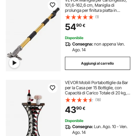
101,6-162,6 cm, Maniglia di
prolunga per finitura piatta in
alluminio anodizzato, Lunghezza a
(1)
5 sezioni regolabile, Impugnatura
54
90
€
antiscivolo e verniciatura a 360°
Disponibile
Consegna:
non appena Ven.
Ago. 14
Aggiungi al carrello
VEVOR Mobili Portabottiglie da Bar
per la Casa per 15 Bottiglie, con
Capacità di Carico Totale di 20 kg,
Portabottiglie Indipendente in
(18)
Legno di Ferro per Cucina, Cantina,
43
90
€
Bar, Soggiorno, Nero
Disponibile
Consegna:
Lun. Ago. 10 - Ven.
Ago. 14