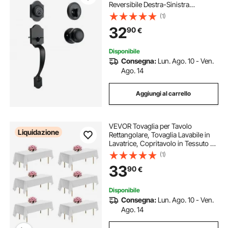
Reversibile Destra-Sinistra
Serratura per Porta d'Ingresso Nero
(1)
Opaco con Pomello Interno Casa
32
90
€
Ufficio Esterno Interno, Maniglia
Porta
Disponibile
Consegna:
Lun. Ago. 10 - Ven.
Ago. 14
Aggiungi al carrello
VEVOR Tovaglia per Tavolo
Liquidazione
Rettangolare, Tovaglia Lavabile in
Lavatrice, Copritavolo in Tessuto di
Poliestere Resistente alle Pieghe per
(1)
Matrimonio, Festa, Banchetto,
33
90
€
Bianco 6 Pezzi 1524 x 2591 mm
Disponibile
Consegna:
Lun. Ago. 10 - Ven.
Ago. 14