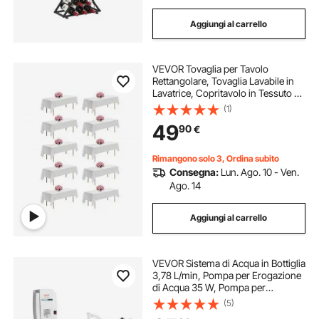
Aggiungi al carrello
VEVOR Tovaglia per Tavolo
Rettangolare, Tovaglia Lavabile in
Lavatrice, Copritavolo in Tessuto di
Poliestere Resistente alle Pieghe per
(1)
Matrimonio, Festa, Banchetto,
49
90
€
Bianco 10 Pezzi 1524 x 2591 mm
Rimangono solo 3, Ordina subito
Consegna:
Lun. Ago. 10 - Ven.
Ago. 14
Aggiungi al carrello
VEVOR Sistema di Acqua in Bottiglia
3,78 L/min, Pompa per Erogazione
di Acqua 35 W, Pompa per
Erogazione di Acqua da ,40 PSI 11-
(5)
22L, Sistema Adatto per Sistema di