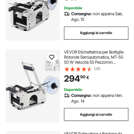
150mm Lunghezza 25-300mm
Disponibile
Consegna:
non appena Sab.
Ago. 15
Aggiungi al carrello
VEVOR Etichettatrice per Bottiglie
Rotonde Semiautomatica, MT-50
50 W Velocità 50 Pezzi/min
Etichettatrice Distributore di
(26)
Etichette per Bottiglie in PET,
294
90
€
Bottiglie di Plastica, Bottiglie di Vetro
Disponibile
Consegna:
non appena Ven.
Ago. 14
Aggiungi al carrello
VEVOR Sollevatore a Bastone da