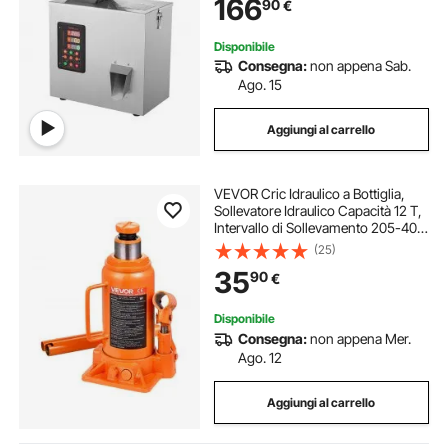
166
90
€
Tè Grani Polvere Farina
Disponibile
Consegna:
non appena Sab.
Ago. 15
Aggiungi al carrello
VEVOR Cric Idraulico a Bottiglia,
Sollevatore Idraulico Capacità 12 T,
Intervallo di Sollevamento 205-400
mm, Cric a Bottiglia Saldato per
(25)
Riparazioni Auto, Ascensori
35
90
€
Domestici, Arancione
Disponibile
Consegna:
non appena Mer.
Ago. 12
Aggiungi al carrello