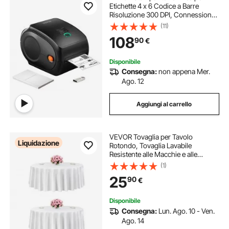
Etichette 4 x 6 Codice a Barre
Risoluzione 300 DPI, Connessione
USB / Bluetooth, Etichettatrice
(11)
Termica 150 mm/s Compatibile a
108
90
€
IOS/Android/Windows/MAC
OS/Linux/Chromebook
Disponibile
Consegna:
non appena Mer.
Ago. 12
Aggiungi al carrello
VEVOR Tovaglia per Tavolo
Liquidazione
Rotondo, Tovaglia Lavabile
Resistente alle Macchie e alle
Pieghe, Copritavola Diametro 3048
(1)
mm, Copritavolo in Tessuto di
25
90
€
Poliestere per Matrimonio, Festa, 2
Pezzi Bianco
Disponibile
Consegna:
Lun. Ago. 10 - Ven.
Ago. 14