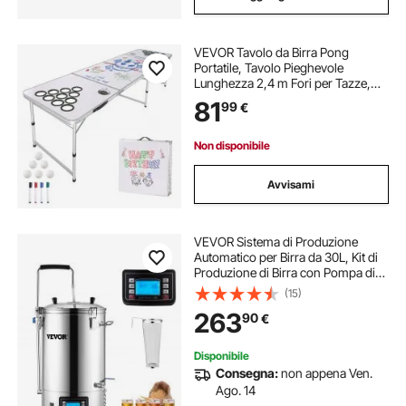
rubinetto per dispenser
VEVOR Tavolo da Birra Pong
dispenser rubinetto freddo
Portatile, Tavolo Pieghevole
Lunghezza 2,4 m Fori per Tazze,
Pennarelli Cancellabili a Secco e
81
distributore di birra di acciaio
99
€
Maniglie per Trasporto, Altezza
Regolabile a 2 Livelli 700 mm e 520
mm
Non disponibile
dispenser bevande fredde
Avvisami
dispenser bevanda
VEVOR Sistema di Produzione
Automatico per Birra da 30L, Kit di
dispenser bevande buffet
Produzione di Birra con Pompa di
Circolazione e Accessori Completi,
(15)
Attrezzatura di Produzione di Birra
bevande dispenser
dispenser per bevanda
263
90
€
per Uso Commerciale o Domestico
Disponibile
Consegna:
non appena Ven.
Ago. 14