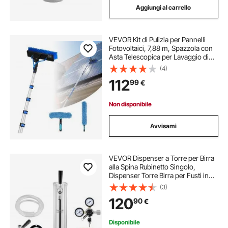
Aggiungi al carrello
VEVOR Kit di Pulizia per Pannelli
Fotovoltaici, 7,88 m, Spazzola con
Asta Telescopica per Lavaggio di
Pannelli Solari su Tetti e Finestre,
(4)
con Attacco Acqua, Dispenser di
112
99
€
Sapone, Testa Girevole a 180°
Non disponibile
Avvisami
VEVOR Dispenser a Torre per Birra
alla Spina Rubinetto Singolo,
Dispenser Torre Birra per Fusti in
Acciaio Inox con Regolatore Doppio
(3)
Calibro W21,8 Accoppiatore Fusti
120
90
€
S-System, per Feste a Casa
Disponibile