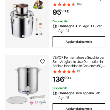
Kit di Fermentazione per
(67)
Raffinazione Birra Fatta in Casa con
95
90
€
Termometro e Pompa, Argento
Disponibile
Consegna:
Lun. Ago. 10 - Ven.
Ago. 14
Aggiungi al carrello
VEVOR Fermentatore a Secchio per
Birra Artigianale Uso Domestico in
Acciaio Inossidabile Capienza 60,6
Litri Doppia Filtrazione, Kit
(1)
Fermentazione per Birra con
136
90
€
Termometro, Pentola Fermentatore
Birra
Disponibile
Consegna:
non appena Sab.
Ago. 15
Aggiungi al carrello