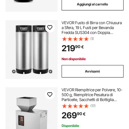
Aggiungi al carrello
VEVOR Fusto di Birra con Chiusura
a Sfera, 19 L Fusti per Bevanda
Fredda SUS304 con Doppia
Maniglia in Gomma e Fondo in
(1)
Gomma, Attrezzatura per la
219
90
€
Produzione di Birra Fatta in Casa, 2
Pezzi
Non disponibile
Avvisami
VEVOR Riempitrice per Polvere, 10-
500 g, Riempitrice Pesatura di
Particelle, Sacchetti di Bottiglia
Riempitrice di Polvere Dispenser di
(17)
Particelle per Semi di Tè Grani
269
90
€
Polvere Farina Chicchi Glitter
Disponibile