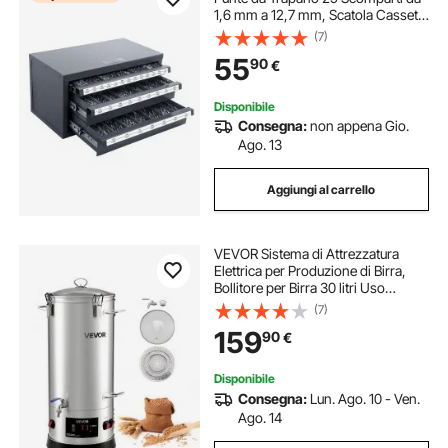
1,6 mm a 12,7 mm, Scatola Cassetti
per Punte da Trapano 3 Cassetti per
(7)
Trapano 375 x 200 x 200 mm
55
90
€
Impilabile Conservazione da
Officina Garage
Disponibile
Consegna:
non appena Gio.
Ago. 13
Aggiungi al carrello
VEVOR Sistema di Attrezzatura
Elettrica per Produzione di Birra,
Bollitore per Birra 30 litri Uso
Domestico, Cuocitore di Mosto con
(7)
Canna Interna Maniglia Rubinetto,
159
90
€
Kit Utensili per Homebrewing
Disponibile
Consegna:
Lun. Ago. 10 - Ven.
Ago. 14