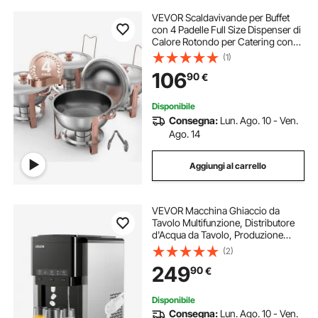
VEVOR Scaldavivande per Buffet
con 4 Padelle Full Size Dispenser di
Calore Rotondo per Catering con
Coperchio, Porta Carburante e
(1)
Vaschetta per l'Acqua per
106
90
€
Matrimoni, Feste, Oro Rosa 4,7 L
Disponibile
Consegna:
Lun. Ago. 10 - Ven.
Ago. 14
Aggiungi al carrello
VEVOR Macchina Ghiaccio da
Tavolo Multifunzione, Distributore
d'Acqua da Tavolo, Produzione
Rapida con Contenitore di
(2)
Stoccaggio, Ghiaccio Sferico o
249
90
€
Tritato e Acqua Fredda, per Feste in
Cucina
Disponibile
Consegna:
Lun. Ago. 10 - Ven.