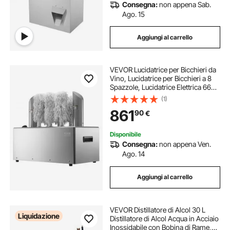
Consegna:
non appena Sab.
Ago. 15
Aggiungi al carrello
VEVOR Lucidatrice per Bicchieri da
Vino, Lucidatrice per Bicchieri a 8
Spazzole, Lucidatrice Elettrica 660
Tazze/Ora per Bicchieri da
(1)
Champagne, Boccali da Birra,
861
90
€
Boccali, per Bar, Ristoranti, Cucine
Disponibile
Consegna:
non appena Ven.
Ago. 14
Aggiungi al carrello
VEVOR Distillatore di Alcol 30 L
Liquidazione
Distillatore di Alcol Acqua in Acciaio
Inossidabile con Bobina di Rame,