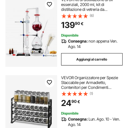
essenziali, 2000 ml, kit di
distillazione di vetreria da
laboratorio 3.3 Boro con piastra
(6)
riscaldante da 1500 W e 24, 40
139
90
€
giunti, set da 28 pezzi
Disponibile
Consegna:
non appena Ven.
Ago. 14
Aggiungi al carrello
VEVOR Organizzatore per Spezie
Staccabile per Armadietto,
Contenitori per Condimenti
Impilabile a 4 Cravatte, Porta Spezie
(1)
per Dispensa da Cucina da Banco o
24
90
€
da Parete, 401x116x271 mm
Disponibile
Consegna:
Lun. Ago. 10 - Ven.
Ago. 14