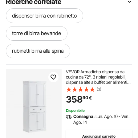
Ricerche correlate
dispenser birra con rubinetto
torre di birra bevande
rubinetti birra alla spina
dispenser birra automatico
VEVOR Armadietto dispensa da
cucina da 72", 3 ripiani regolabili,
dispense alte a buffet per alimenti
rubinetto per fusto di birra
per cucina, soggiorno, sala da
(3)
pranzo, lavanderia, bianco
358
90
€
rubinetto spillatore birra
Disponibile
Consegna:
Lun. Ago. 10 - Ven.
rubinetto per dispenser bevande
Ago. 14
Aggiungi al carrello