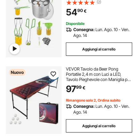
Base per Conservazione per
(2)
Preparare Marmellate, Lavabile in
54
90
€
Lavastoviglie Struttura Robusta
Disponibile
Consegna:
Lun. Ago. 10 - Ven.
Ago. 14
Aggiungi al carrello
VEVOR Tavolo da Beer Pong
Nuovo
Portatile 2,4 m con Luci a LED,
Tavolo Pieghevole con Maniglia per
Trasporto e 6 Palline da Pong,
97
99
€
Altezza Regolabile 2 Livelli 710 mm
520 mm Carico max 30 kg, Feste
Rimangono solo 2, Ordina subito
Consegna:
Lun. Ago. 10 - Ven.
Ago. 14
Aggiungi al carrello