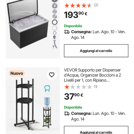
Inox, Coperchio incernierato,
(2)
Contenitore per Cubetti di Ghiaccio
193
90
€
per Birra Fredda, Cucina, Bar
Disponibile
Consegna:
Lun. Ago. 10 - Ven.
Ago. 14
Aggiungi al carrello
VEVOR Supporto per Dispenser
Nuovo
d'Acqua, Organizer Boccioni a 2
Livelli per 1, con Ripiano
Portaoggetti Rimovibile, Base
(1)
Stabile a Croce, Colore Nero, per
37
90
€
Distributori Acqua in Cucina Ufficio
Soggiorno
Disponibile
Consegna:
Lun. Ago. 10 - Ven.
Ago. 14
Aggiungi al carrello