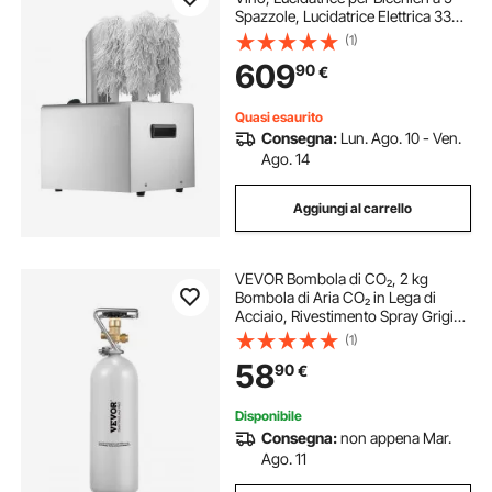
Spazzole, Lucidatrice Elettrica 330
Tazze/Ora per Bicchieri da
(1)
Champagne, Boccali da Birra,
609
90
€
Boccali, per Bar, Ristoranti, Cucine
Quasi esaurito
Consegna:
Lun. Ago. 10 - Ven.
Ago. 14
Aggiungi al carrello
VEVOR Bombola di CO₂, 2 kg
Bombola di Aria CO₂ in Lega di
Acciaio, Rivestimento Spray Grigio,
Valvola DIN477, Maniglia e
(1)
Pressione Regolabile, per Spillatura
58
90
€
di Birra alla Spina, Gas non Incluso
Disponibile
Consegna:
non appena Mar.
Ago. 11