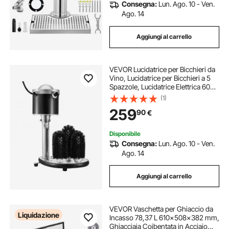
Consegna:
Lun. Ago. 10 - Ven.
Ago. 14
Aggiungi al carrello
VEVOR Lucidatrice per Bicchieri da
Vino, Lucidatrice per Bicchieri a 5
Spazzole, Lucidatrice Elettrica 600
Tazze/Ora per Bicchieri da
(1)
Champagne, Boccali da Birra,
259
90
€
Boccali, per Bar, Ristoranti, Cucine
Disponibile
Consegna:
Lun. Ago. 10 - Ven.
Ago. 14
Aggiungi al carrello
VEVOR Vaschetta per Ghiaccio da
Liquidazione
Incasso 78,37 L 610x508x382 mm,
Ghiacciaia Coibentata in Acciaio