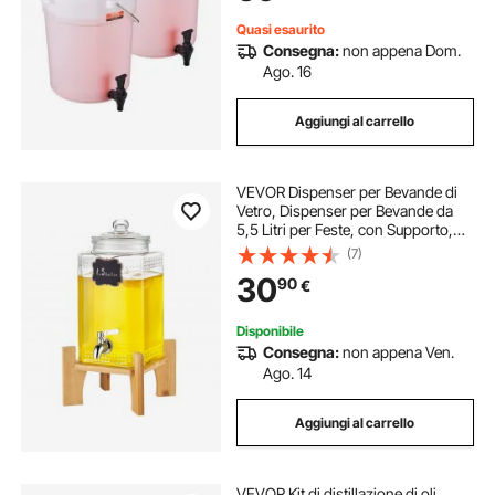
da 2
Quasi esaurito
Consegna:
non appena Dom.
Ago. 16
Aggiungi al carrello
VEVOR Dispenser per Bevande di
Vetro, Dispenser per Bevande da
5,5 Litri per Feste, con Supporto,
Rubinetto Acciaio Inossidabile,
(7)
Dispenser per Acqua per Succo, Tè
30
90
€
Freddo, Ristoranti, Hotel, Feste
Disponibile
Consegna:
non appena Ven.
Ago. 14
Aggiungi al carrello
VEVOR Kit di distillazione di oli