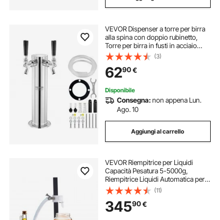
VEVOR Dispenser a torre per birra
alla spina con doppio rubinetto,
Torre per birra in fusti in acciaio
inox, Kit spillatore birra artigianale
(3)
rubinetti a chiusura automatica per
62
90
€
feste, bar
Disponibile
Consegna:
non appena Lun.
Ago. 10
Aggiungi al carrello
VEVOR Riempitrice per Liquidi
Capacità Pesatura 5-5000g,
Riempitrice Liquidi Automatica per
Bottiglie Controllo Digitale,
(11)
Riempitrice da Banco con Pompa
345
90
€
Peristaltica Liquido ad alta Viscosità