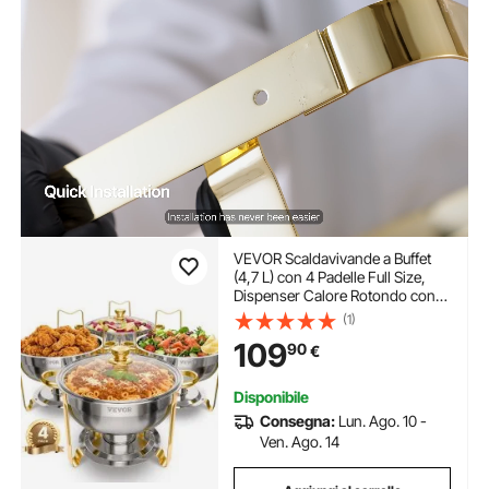
VEVOR Scaldavivande a Buffet
(4,7 L) con 4 Padelle Full Size,
Dispenser Calore Rotondo con
Coperchio in Vetro, Vaschetta
(1)
per l'Acqua e Supporto, per
109
90
€
Matrimoni, Feste a Buffet, Dorato
Disponibile
Consegna:
Lun. Ago. 10 -
Ven. Ago. 14