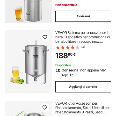
Freschezza, Casa
Non disponibile
Avvisami
VEVOR Sistema per produzione di
birra, Dispositivo per produzione di
birra bollitore in acciaio inox,
Fermentatore per birra da 60 L,
(4)
Fermentatore a secchio per
188
90
€
preparazione birra
Disponibile
Consegna:
non appena Mer.
Ago. 12
Aggiungi al carrello
VEVOR Kit di Accessori per
l'Inscatolamento, Set di Utensili per
l'Inscatolamento 9 Pezzi, Set di