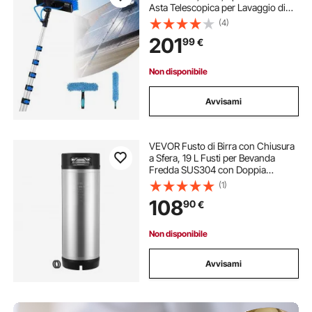
Asta Telescopica per Lavaggio di
Pannelli Solari su Tetti e Finestre,
(4)
con Attacco Acqua, Dispenser di
201
99
€
Sapone, Testa Girevole a 180°
Non disponibile
Avvisami
VEVOR Fusto di Birra con Chiusura
a Sfera, 19 L Fusti per Bevanda
Fredda SUS304 con Doppia
Maniglia in Gomma e Fondo in
(1)
Gomma Resistente, Attrezzatura
108
90
€
per Produzione di Birra, 1 Pezzo
Non disponibile
Avvisami