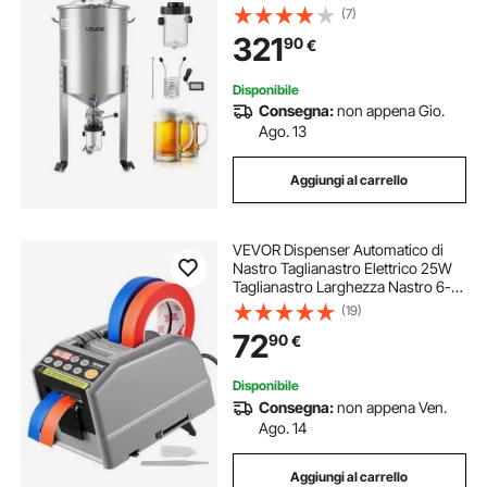
con Fondo Conico 3 Ruote, Botte di
(7)
Fermentazione per Vino e Birra
321
90
€
Disponibile
Consegna:
non appena Gio.
Ago. 13
Aggiungi al carrello
VEVOR Dispenser Automatico di
Nastro Taglianastro Elettrico 25W
Taglianastro Larghezza Nastro 6-
60mm Lunghezza Nastro 5-
(19)
999mm per Industrie, Uffici, Case,
72
90
€
Negozi
Disponibile
Consegna:
non appena Ven.
Ago. 14
Aggiungi al carrello