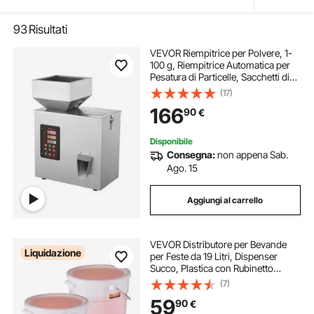
93
Risultati
VEVOR Riempitrice per Polvere, 1-
100 g, Riempitrice Automatica per
Pesatura di Particelle, Sacchetti di
Bottiglia Riempitrice di Polvere
(17)
Dispenser di Particelle per Semi di
166
90
€
Tè Grani Polvere Farina
Disponibile
Consegna:
non appena Sab.
Ago. 15
Aggiungi al carrello
VEVOR Distributore per Bevande
Liquidazione
per Feste da 19 Litri, Dispenser
Succo, Plastica con Rubinetto
Coperchio, Dispenser di Acqua per
(7)
Tè Freddo, Succo di Limonata,
59
90
€
Ristoranti Hotel Feste, Confezione