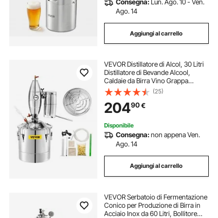
Consegna:
Lun. Ago. 10 - Ven.
Ago. 14
Aggiungi al carrello
VEVOR Distillatore di Alcol, 30 Litri
Distillatore di Bevande Alcool,
Caldaie da Birra Vino Grappa
Liquori, Kit per Produzione di Birra
(25)
Fatto in Casa, Acciaio Inossidabile
204
90
€
Moonshine Distiller
Disponibile
Consegna:
non appena Ven.
Ago. 14
Aggiungi al carrello
VEVOR Serbatoio di Fermentazione
Conico per Produzione di Birra in
Acciaio Inox da 60 Litri, Bollitore