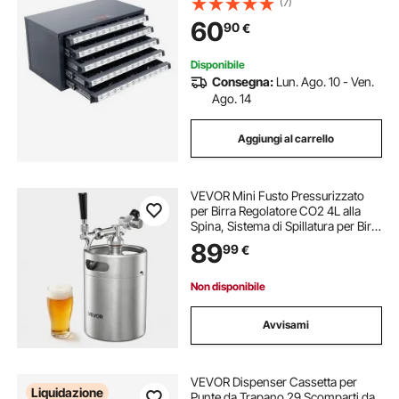
(7)
Cassetti per Trapano 37,5x20x20
60
90
€
cm Impilabile Conservazione da
Officina Garage
Disponibile
Consegna:
Lun. Ago. 10 - Ven.
Ago. 14
Aggiungi al carrello
VEVOR Mini Fusto Pressurizzato
per Birra Regolatore CO2 4L alla
Spina, Sistema di Spillatura per Birra
Artigianale in Acciaio Inox 304 con
89
99
€
Regolatore CO2 per Carbonazione,
Rubinetto a Chiusura, Casa
Non disponibile
Avvisami
VEVOR Dispenser Cassetta per
Liquidazione
Punte da Trapano 29 Scomparti da