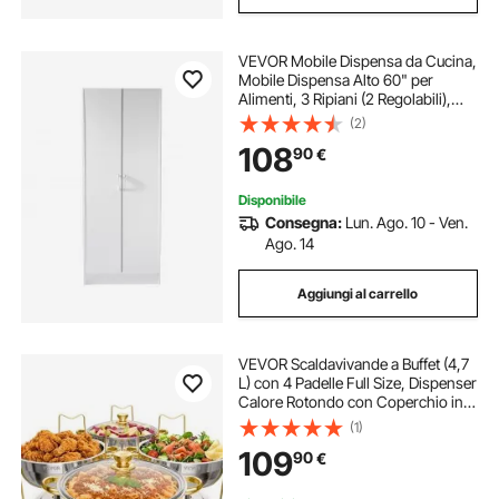
VEVOR Mobile Dispensa da Cucina,
Mobile Dispensa Alto 60" per
Alimenti, 3 Ripiani (2 Regolabili),
Dispensa in Legno ingegnerizzato
(2)
per Cucina, Sala da Pranzo
108
90
€
Disponibile
Consegna:
Lun. Ago. 10 - Ven.
Ago. 14
Aggiungi al carrello
VEVOR Scaldavivande a Buffet (4,7
L) con 4 Padelle Full Size, Dispenser
Calore Rotondo con Coperchio in
Vetro, Vaschetta per l'Acqua e
(1)
Supporto, per Matrimoni, Feste a
109
90
€
Buffet, Dorato