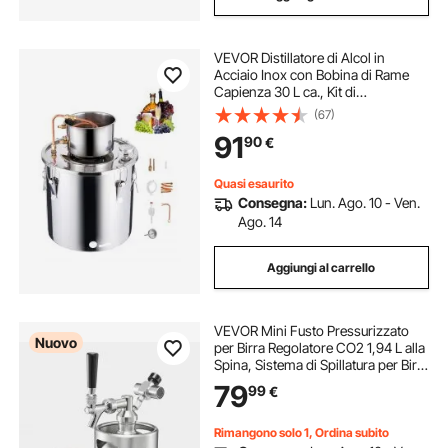
VEVOR Distillatore di Alcol in
Acciaio Inox con Bobina di Rame
Capienza 30 L ca., Kit di
Fermentazione Raffinazione per
(67)
Birra Fatta in Casa con
91
90
€
Termometro, Distillatore per Vino
Whisky, Grappa
Quasi esaurito
Consegna:
Lun. Ago. 10 - Ven.
Ago. 14
Aggiungi al carrello
VEVOR Mini Fusto Pressurizzato
Nuovo
per Birra Regolatore CO2 1,94 L alla
Spina, Sistema di Spillatura per Birra
in Acciaio Inox 304 Rubinetto a
79
99
€
Chiusura Automatica per
Carbonazione Freschezza, Casa
Rimangono solo 1, Ordina subito