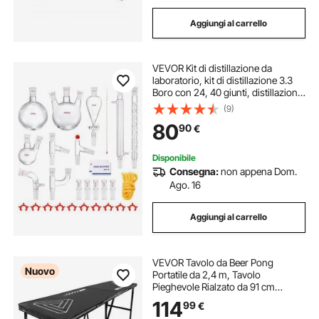
Aggiungi al carrello
VEVOR Kit di distillazione da
laboratorio, kit di distillazione 3.3
Boro con 24, 40 giunti, distillazione
di oli essenziali da 1000 ml, set di
(9)
attrezzature per vetreria da 29 pezzi
80
90
€
Disponibile
Consegna:
non appena Dom.
Ago. 16
Aggiungi al carrello
VEVOR Tavolo da Beer Pong
Nuovo
Portatile da 2,4 m, Tavolo
Pieghevole Rialzato da 91 cm
Maniglie per Trasporto e 6 Palline
114
99
€
da Pong, Leggero per Portellone