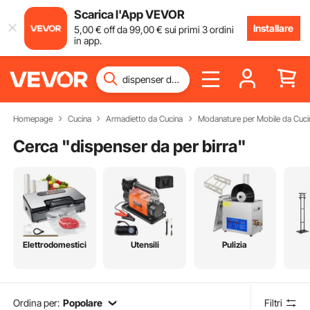
Scarica l'App VEVOR
Installare
5
,00
€
off da
99
,00
€
sui primi 3 ordini
in app.
Homepage
Cucina
Armadietto da Cucina
Modanature per Mobile da Cuci
Cerca "
dispenser da per birra
"
Elettrodomestici
Utensili
Pulizia
Ordina per:
Popolare
Filtri