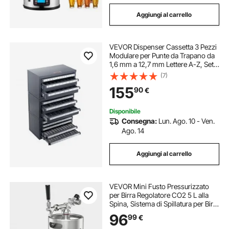
Aggiungi al carrello
VEVOR Dispenser Cassetta 3 Pezzi
Modulare per Punte da Trapano da
1,6 mm a 12,7 mm Lettere A-Z, Set
Cassetti per Punte da Trapano 5
(7)
Cassetti per Fili #1 a #60 Impilabile
155
90
€
Conservazione da Officina Garage
Disponibile
Consegna:
Lun. Ago. 10 - Ven.
Ago. 14
Aggiungi al carrello
VEVOR Mini Fusto Pressurizzato
per Birra Regolatore CO2 5 L alla
Spina, Sistema di Spillatura per Birra
Artigianale in Acciaio Inox 304 con
96
99
€
Regolatore CO2 per Carbonazione