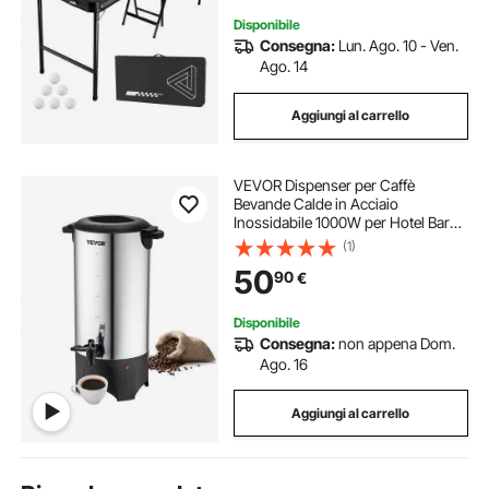
Posteriore Auto per Viaggio,
Campeggio, Nero
Disponibile
Consegna:
Lun. Ago. 10 - Ven.
Ago. 14
Aggiungi al carrello
VEVOR Dispenser per Caffè
Bevande Calde in Acciaio
Inossidabile 1000W per Hotel Bar
Buffet Cavo Staccabile, Bollitore
(1)
Distributore per Caffè Tè Bevande
50
90
€
Calde Elettrico Commerciale in
Acciaio Inox
Disponibile
Consegna:
non appena Dom.
Ago. 16
Aggiungi al carrello