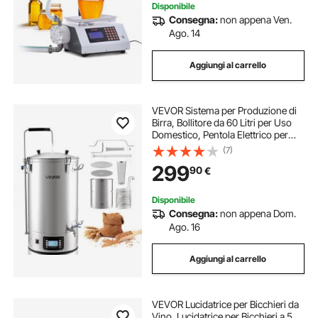
Disponibile
Consegna:
non appena Ven.
Ago. 14
Aggiungi al carrello
VEVOR Sistema per Produzione di
Birra, Bollitore da 60 Litri per Uso
Domestico, Pentola Elettrico per
Produzione di Birra Modalità
(7)
Automatica/Manuale, Pannello di
299
90
€
Controllo Tubo di Circolazione
Disponibile
Consegna:
non appena Dom.
Ago. 16
Aggiungi al carrello
VEVOR Lucidatrice per Bicchieri da
Vino, Lucidatrice per Bicchieri a 5