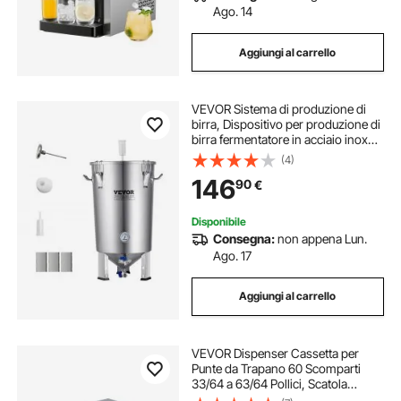
Ago. 14
Aggiungi al carrello
VEVOR Sistema di produzione di
birra, Dispositivo per produzione di
birra fermentatore in acciaio inox
capienza 30 L, Fermentatore a
(4)
secchio per birra, Accessori per
146
90
€
produzione di birra
Disponibile
Consegna:
non appena Lun.
Ago. 17
Aggiungi al carrello
VEVOR Dispenser Cassetta per
Punte da Trapano 60 Scomparti
33/64 a 63/64 Pollici, Scatola
Cassetti per Punte da Trapano 5