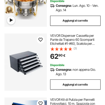
Disponibile
Consegna:
Lun. Ago. 10 - Ven.
Ago. 14
Aggiungi al carrello
VEVOR Dispenser Cassetta per
Punte da Trapano 60 Scomparti
Etichettati #1-#60, Scatola per
Punte da Trapano 5 Cassetti per
(7)
Trapano 37,5x20x20 cm Impilabile
62
90
€
Conservazione di Punte da Trapano
Officina
Disponibile
Consegna:
non appena Gio.
Ago. 13
Aggiungi al carrello
VEVOR Kit di Pulizia per Pannelli
Fotovoltaici, 10 m, Spazzola con