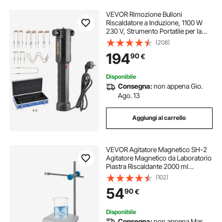
VEVOR Rimozione Bulloni
Riscaldatore a Induzione, 1100 W
230 V, Strumento Portatile per la
Rimozione di Dadi, Mini Macchina
(208)
Riscaldante per la Rimozione di Viti
194
90
€
Arrugginite, con 10 Bobine e Scatola
Disponibile
Consegna:
non appena Gio.
Ago. 13
Aggiungi al carrello
VEVOR Agitatore Magnetico SH-2
Agitatore Magnetico da Laboratorio
Piastra Riscaldante 2000 ml
Capacità di Miscelazione con
(102)
Piastra Riscaldante Miscelatore
54
90
€
Riscaldante Display Digitale
Disponibile
Consegna:
non appena Mar.