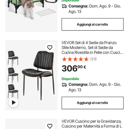
Disponibile
Consegna:
Dom. Ago. 9 - Gio.
Ago. 13
Aggiungi al carrello
VEVOR Set di 4 Sedie da Pranzo
Stile Moderno, Set di Sedie da
Cucina Rivestite in Pelle con Cuscini
Gambe in Metallo, Mobili
(23)
Salvaspazio per Tavolo da Aranzo,
306
90
€
Soggiorno, Cucina, Nero
Disponibile
Consegna:
Dom. Ago. 9 - Gio.
Ago. 13
Aggiungi al carrello
VEVOR Cuscino per la Gravidanza,
Cuscino per Maternità a Forma di L