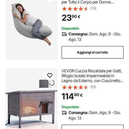
per Tutto il Corpo per Donne
Incinte, Supporto per la Gravidanza
(73)
Morbido Traspirante con Fodera
23
90
€
Rimovibile e Lavabile
Disponibile
Consegna:
Dom. Ago. 9 - Gio.
Ago. 13
Aggiungi al carrello
VEVOR Cuccia Riscaldata per Gatti,
Rifugio Isolato Impermeabile in
Legno da Esterno, con Cuscinetto
Riscaldante, Porta a Battente e Tetto
(51)
Apribile in Asfalto per 1-3 Gatti, 87 x
114
90
€
53,5 x 69 cm
Disponibile
Consegna:
Dom. Ago. 9 - Gio.
Ago. 13