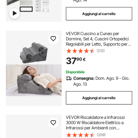
Aggiungi al carrello
VEVOR Cuscino a Cuneo per
Dormire, Set 4, Cuscini Ortopedici
Regolabili per Letto, Supporto per
Braccio, Gamba, Collo e Spalla, per
(212)
Mal di Schiena, Reflusso Acido,
37
90
€
Sollievo dal Russare, Grigio Scuro
Disponibile
Consegna:
Dom. Ago. 9 - Gio.
Ago. 13
Aggiungi al carrello
VEVOR Riscaldatore a Infrarossi
3000 W Riscaldatore Elettrico a
Infrarossi per Ambienti con
Telecomando, Protezione IP65 con
(209)