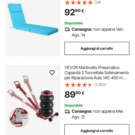
Sbiadimento, per Sdraio con Lacci,
(39)
Spessi Cuscini per Sdraio da
92
90
€
Giardino per Piscina, Verde Acqua
Disponibile
Consegna:
non appena Ven.
Ago. 14
Aggiungi al carrello
VEVOR Martinetto Pneumatico
Capacità 3 Tonnellate Sollevamento
per Riparazione Auto 140-450 mm,
Cric Pneumatico 0,8-1,0 MPa con 3
(2,802)
Cuscini d'Aria Impugnatura
89
90
€
Regolabile Rosso per da Officina
Garage
Disponibile
Consegna:
non appena Mer.
Ago. 12
Aggiungi al carrello