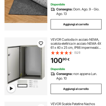
Disponibile
Consegna:
Dom. Ago. 9 - Gio.
Ago. 13
Aggiungi al carrello
VEVOR Custodia in acciaio NEMA,
scatola elettrica in acciaio NEMA 4X
61 x 40 x 25 cm, IP66 impermeabile
e antipolvere, scatola di giunzione
(521)
elettrica per esterni/interni, con
100
90
€
piastra di montaggio
Disponibile
Consegna:
non appena Lun.
Ago. 10
Aggiungi al carrello
VEVOR Scalda Patatine Nachos