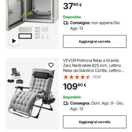
37
90
€
esterni/interni
Disponibile
Consegna:
non appena Gio.
Ago. 13
Aggiungi al carrello
VEVOR Poltrona Relax a Gravità
Zero Reclinabile 825 mm, Lettino
Relax da Giardino Cortile, Lettino
Antigravità Regolabile con Cuscino,
(304)
Poggiatesta, Poggiapiedi,
109
90
€
Portabicchieri Carico 226,8 kg
Grigio
Disponibile
Consegna:
Dom. Ago. 9 - Gio.
Ago. 13
Aggiungi al carrello