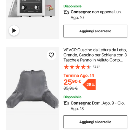
Disponibile
Consegna:
non appena Lun.
Ago. 10
Aggiungi al carrello
VEVOR Cuscino da Lettura da Letto,
Grande, Cuscino per Schiena con 3
Tasche e Panno in Velluto Corto
Lavabile, con Schiuma di Memoria
(23)
Triturato, per Guardare TV, Leggere
e Giocare, Grigio
Termina Ago. 14
25
90
€
-
28%
35,90
€
Disponibile
Consegna:
Dom. Ago. 9 - Gio.
Ago. 13
Aggiungi al carrello