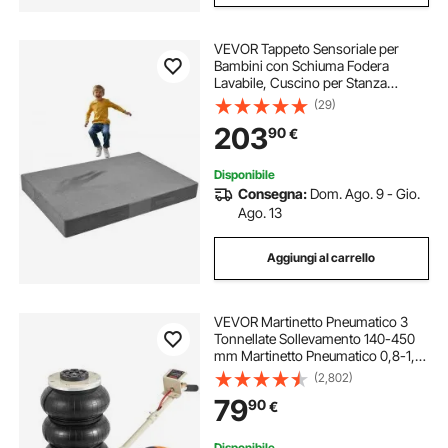
VEVOR Tappeto Sensoriale per
Bambini con Schiuma Fodera
Lavabile, Cuscino per Stanza
Sensoriale per Bambini e Adulti,
(29)
Materasso di Caduta per Protezione
203
90
€
Arrampicata Ginnastica da Palestra,
Grigio
Disponibile
Consegna:
Dom. Ago. 9 - Gio.
Ago. 13
Aggiungi al carrello
VEVOR Martinetto Pneumatico 3
Tonnellate Sollevamento 140-450
mm Martinetto Pneumatico 0,8-1,0
MPa, Martinetto Gonfiabile 3
(2,802)
Cuscini d'Aria per Riparazione Auto
79
90
€
Manutenzione SUV Pickup Officina
Garage
Disponibile