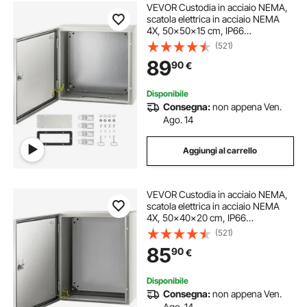
VEVOR Custodia in acciaio NEMA,
scatola elettrica in acciaio NEMA
4X, 50x50x15 cm, IP66
impermeabile e antipolvere, scatola
(521)
di giunzione elettrica per
89
90
€
esterni/interni, con piastra di
montaggio
Disponibile
Consegna:
non appena Ven.
Ago. 14
Aggiungi al carrello
VEVOR Custodia in acciaio NEMA,
scatola elettrica in acciaio NEMA
4X, 50x40x20 cm, IP66
impermeabile e antipolvere, scatola
(521)
di giunzione elettrica per
85
90
€
esterni/interni, con piastra di
montaggio
Disponibile
Consegna:
non appena Ven.
Ago. 14