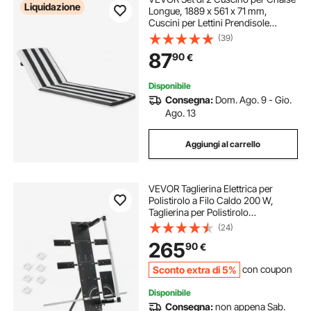
Liquidazione
Longue, 1889 x 561 x 71 mm,
Cuscini per Lettini Prendisole
Impermeabili e Resistenti allo
(39)
Sbiadimento, Esterno con Lacci,
87
90
€
per Piscina, Strisce Bianche e Nere
Disponibile
Consegna:
Dom. Ago. 9 - Gio.
Ago. 13
Aggiungi al carrello
VEVOR Taglierina Elettrica per
Polistirolo a Filo Caldo 200 W,
Taglierina per Polistirolo
Autoportante, con 6 Fili Riscaldanti
(24)
in Nichel-Cromo, Lunghezza di
265
90
€
Taglio max. 1150 mm
Sconto extra di 5%
con coupon
Disponibile
Consegna:
non appena Sab.