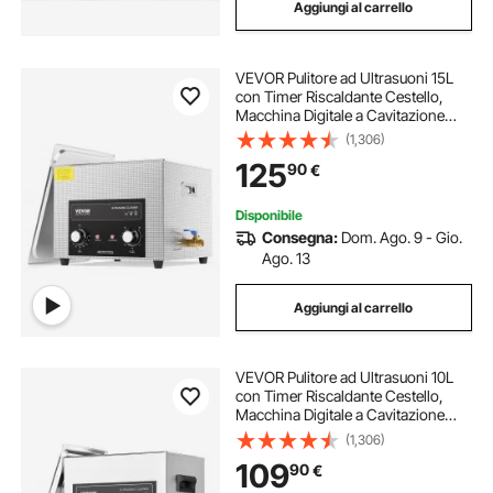
Aggiungi al carrello
VEVOR Pulitore ad Ultrasuoni 15L
con Timer Riscaldante Cestello,
Macchina Digitale a Cavitazione
Sonica, Pulitrice Ultrasuoni 360 W
(1,306)
per Strumenti di Orologi, Occhiali,
125
90
€
Monete, Utensili Metallici
Disponibile
Consegna:
Dom. Ago. 9 - Gio.
Ago. 13
Aggiungi al carrello
VEVOR Pulitore ad Ultrasuoni 10L
con Timer Riscaldante Cestello,
Macchina Digitale a Cavitazione
Sonica, Pulitrice Ultrasuoni 240 W
(1,306)
per Strumenti di Orologi, Occhiali,
109
90
€
Monete, Utensili Metallici