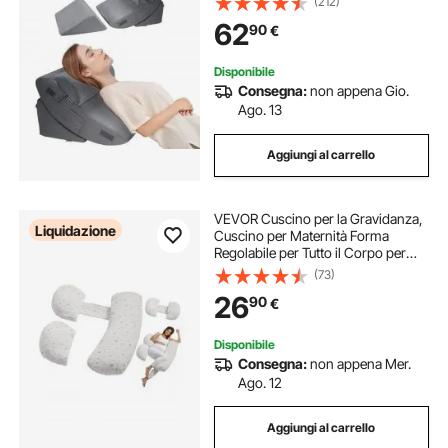
(212)
Spalle, per Mal di Schiena, Reflusso
62
90
€
Acido, Sollievo dal Russare, Grigio
Scuro
Disponibile
Consegna:
non appena Gio.
Ago. 13
Aggiungi al carrello
VEVOR Cuscino per la Gravidanza,
Liquidazione
Cuscino per Maternità Forma
Regolabile per Tutto il Corpo per
Donne Incinte, Supporto per la
(73)
Gravidanza Morbido Traspirante
26
90
€
con Fodera Rimovibile e Lavabile
Disponibile
Consegna:
non appena Mer.
Ago. 12
Aggiungi al carrello