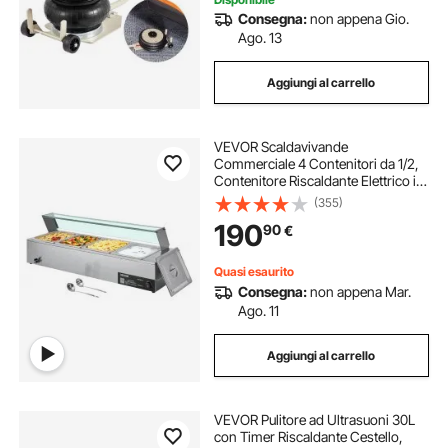
Consegna:
non appena Gio.
Ago. 13
Aggiungi al carrello
VEVOR Scaldavivande
Commerciale 4 Contenitori da 1/2,
Contenitore Riscaldante Elettrico in
Acciaio Inox da 1,5 kW con
(355)
Coperchio in Vetro Set di
190
90
€
Scaldavivande per Catering,
Ristoranti Feste
Quasi esaurito
Consegna:
non appena Mar.
Ago. 11
Aggiungi al carrello
VEVOR Pulitore ad Ultrasuoni 30L
con Timer Riscaldante Cestello,