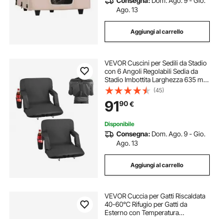
Consegna:
Dom. Ago. 9 - Gio.
Ago. 13
Aggiungi al carrello
VEVOR Cuscini per Sedili da Stadio
con 6 Angoli Regolabili Sedia da
Stadio Imbottita Larghezza 635 mm
con Braccioli, Schienale, Sedile da
(45)
Tribuna per Picnic, Sport da
91
90
€
Spiaggia, Confezione da 2
Disponibile
Consegna:
Dom. Ago. 9 - Gio.
Ago. 13
Aggiungi al carrello
VEVOR Cuccia per Gatti Riscaldata
40-60℃ Rifugio per Gatti da
Esterno con Temperatura