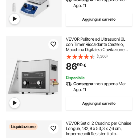
Ago. 11
Aggiungi al carrello
VEVOR Pulitore ad Ultrasuoni 6L
con Timer Riscaldante Cestello,
Macchina Digitale a Cavitazione
Sonica, Pulitrice Ultrasuoni 180 W
(1,306)
per Strumenti di Orologi, Occhiali,
86
90
€
Monete, Utensili Metallici
Disponibile
Consegna:
non appena Mar.
Ago. 11
Aggiungi al carrello
VEVOR Set di 2 Cuscino per Chaise
Liquidazione
Longue, 182,9 x 53,3 x 7,6 cm,
Impermeabili Resistenti allo