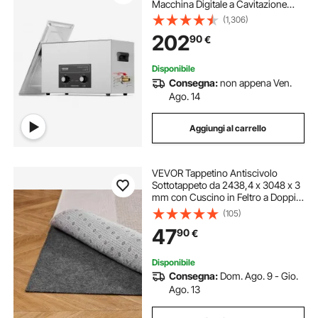
Macchina Digitale a Cavitazione
Sonica, Pulitrice Ultrasuoni 600 W
(1,306)
per Strumenti di Orologi, Occhiali,
202
90
€
Monete, Utensili Metallici
Disponibile
Consegna:
non appena Ven.
Ago. 14
Aggiungi al carrello
VEVOR Tappetino Antiscivolo
Sottotappeto da 2438,4 x 3048 x 3
mm con Cuscino in Feltro a Doppia
Superficie e Antiscivolo in Gomma,
(105)
Protezione per Pavimenti in Legno
47
90
€
per Tutti i Pavimenti, Finiture
Disponibile
Consegna:
Dom. Ago. 9 - Gio.
Ago. 13