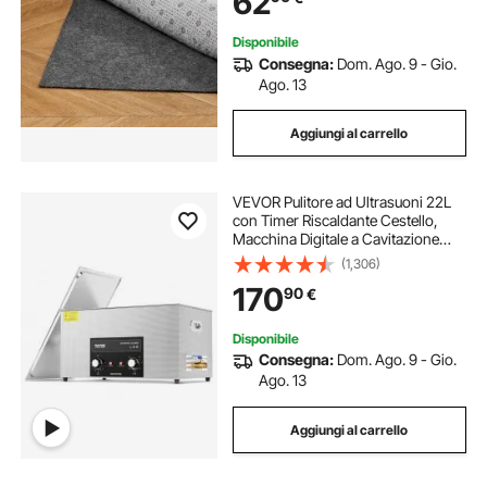
62
Disponibile
Consegna:
Dom. Ago. 9 - Gio.
Ago. 13
Aggiungi al carrello
VEVOR Pulitore ad Ultrasuoni 22L
con Timer Riscaldante Cestello,
Macchina Digitale a Cavitazione
Sonica, Pulitrice Ultrasuoni 480 W
(1,306)
per Strumenti di Orologi, Occhiali,
170
90
€
Monete, Utensili Metallici
Disponibile
Consegna:
Dom. Ago. 9 - Gio.
Ago. 13
Aggiungi al carrello