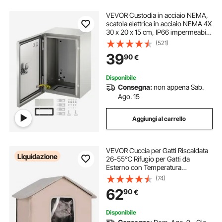
VEVOR Custodia in acciaio NEMA,
scatola elettrica in acciaio NEMA 4X
30 x 20 x 15 cm, IP66 impermeabile
e antipolvere, scatola di giunzione
(521)
elettrica per esterni/interni, con
39
90
€
piastra di montaggio
Disponibile
Consegna:
non appena Sab.
Ago. 15
Aggiungi al carrello
VEVOR Cuccia per Gatti Riscaldata
Liquidazione
26-55℃ Rifugio per Gatti da
Esterno con Temperatura
Regolabile Rifugio per Gatti in
(74)
Tessuto Oxford 600D con
62
90
€
Cuscinetto Riscaldato 45x50 cm,
Taglia Media, Marrone
Disponibile