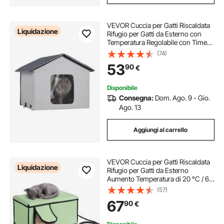
VEVOR Cuccia per Gatti Riscaldata
Liquidazione
Rifugio per Gatti da Esterno con
Temperatura Regolabile con Timer
Rifugio per Gatti in Tessuto Oxford
(74)
600D con Cuscinetto Riscaldato 45
53
90
€
x 50 cm, Taglia Media
Disponibile
Consegna:
Dom. Ago. 9 - Gio.
Ago. 13
Aggiungi al carrello
VEVOR Cuccia per Gatti Riscaldata
Liquidazione
Rifugio per Gatti da Esterno
Aumento Temperatura di 20 °C / 68
°F, Rifugio per Gatti Realizzato in
(57)
Tessuto Oxford 900D con
67
90
€
Cuscinetto, Misure 60x30cm,
Taglia Grande