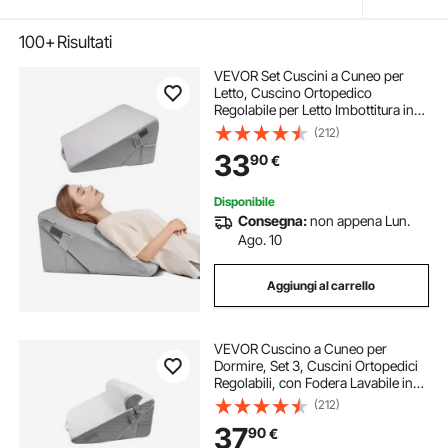
100+
Risultati
VEVOR Set Cuscini a Cuneo per
Letto, Cuscino Ortopedico
Regolabile per Letto Imbottitura in
Schiuma ad Alta Densità 25D
(212)
Fodera Lavabile, Cuscini Comodi
33
90
€
Disponibile
Consegna:
non appena Lun.
Ago. 10
Aggiungi al carrello
VEVOR Cuscino a Cuneo per
Dormire, Set 3, Cuscini Ortopedici
Regolabili, con Fodera Lavabile in
Jacquard e Supporto in Schiuma,
(212)
per Reflusso Acido, Mal di Schiena,
37
90
€
Sollievo dal Russare, Bianco Grigio