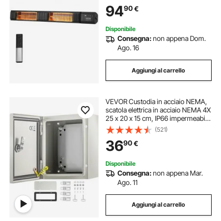
9 Velocità e Temporizzatore, per
94
90
€
Portico, Cortile, Montaggio a Parete
Disponibile
Consegna:
non appena Dom.
Ago. 16
Aggiungi al carrello
VEVOR Custodia in acciaio NEMA,
scatola elettrica in acciaio NEMA 4X
25 x 20 x 15 cm, IP66 impermeabile
e antipolvere, scatola di giunzione
(521)
elettrica per esterni/interni, con
36
90
€
piastra di montaggio
Disponibile
Consegna:
non appena Mar.
Ago. 11
Aggiungi al carrello