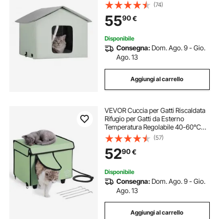
Regolabile Rifugio per Gatti in
(74)
Tessuto Oxford 600D con
55
90
€
Cuscinetto Riscaldato 45x50 cm,
Taglia Media, Verde
Disponibile
Consegna:
Dom. Ago. 9 - Gio.
Ago. 13
Aggiungi al carrello
VEVOR Cuccia per Gatti Riscaldata
Rifugio per Gatti da Esterno
Temperatura Regolabile 40-60℃
con Timer Rifugio per Gatti in
(57)
Tessuto Oxford 900D con
52
90
€
Cuscinetto Riscaldato 42x32cm,
Taglia Piccola
Disponibile
Consegna:
Dom. Ago. 9 - Gio.
Ago. 13
Aggiungi al carrello