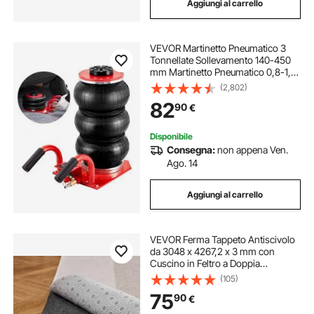
Aggiungi al carrello
VEVOR Martinetto Pneumatico 3
Tonnellate Sollevamento 140-450
mm Martinetto Pneumatico 0,8-1,0
MPa, Martinetto Portatile 3 Cuscini
(2,802)
d'Aria per Riparazione Auto
82
90
€
Manutenzione SUV Pickup Officina
Garage
Disponibile
Consegna:
non appena Ven.
Ago. 14
Aggiungi al carrello
VEVOR Ferma Tappeto Antiscivolo
da 3048 x 4267,2 x 3 mm con
Cuscino in Feltro a Doppia
Superficie e Antiscivolo in Gomma,
(105)
Protezione per Pavimenti in Legno
75
90
€
per Tutti i Pavimenti, Finiture