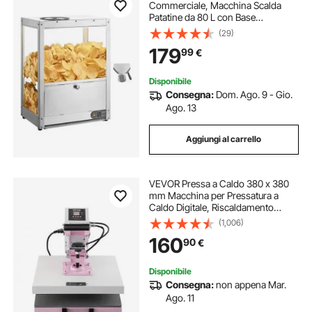
Commerciale, Macchina Scalda
Patatine da 80 L con Base
Riscaldante e Luce Riscaldante, con
(29)
Tavola di Deflessione, Acciaio
179
99
€
Inossidabile, per Popcorn, Patatine,
Arachidi
Disponibile
Consegna:
Dom. Ago. 9 - Gio.
Ago. 13
Aggiungi al carrello
VEVOR Pressa a Caldo 380 x 380
mm Macchina per Pressatura a
Caldo Digitale, Riscaldamento
Rapido Uniforme, Cotone Isolante a
(1,006)
2 Strati, Macchina per
160
90
€
Trasferimento Termico per
Magliette/Cuscini, Rosa
Disponibile
Consegna:
non appena Mar.
Ago. 11