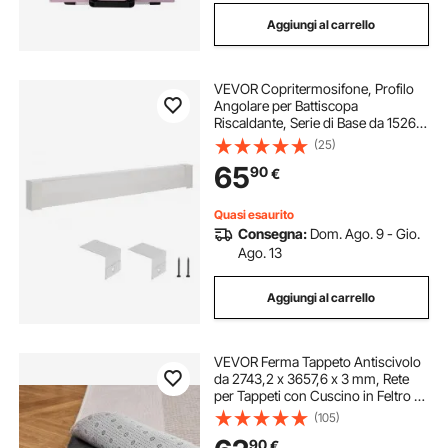
Aggiungi al carrello
VEVOR Copritermosifone, Profilo
Angolare per Battiscopa
Riscaldante, Serie di Base da 1526
mm, Copritermosifone Elettrico
(25)
Standard per Ristrutturazioni
65
90
€
Domestiche, in Acciaio Resistente,
Bianco
Quasi esaurito
Consegna:
Dom. Ago. 9 - Gio.
Ago. 13
Aggiungi al carrello
VEVOR Ferma Tappeto Antiscivolo
da 2743,2 x 3657,6 x 3 mm, Rete
per Tappeti con Cuscino in Feltro a
Doppia Superficie e Antiscivolo in
(105)
Gomma, Protezione per Pavimenti
90
€
in Legno per Pavimenti, Finiture