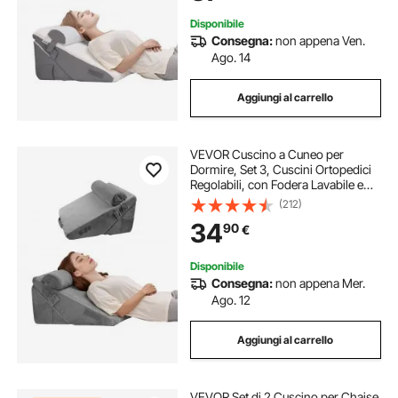
Disponibile
Consegna:
non appena Ven.
Ago. 14
Aggiungi al carrello
VEVOR Cuscino a Cuneo per
Dormire, Set 3, Cuscini Ortopedici
Regolabili, con Fodera Lavabile e
Supporto in Schiuma, per Reflusso
(212)
Acido, Mal di Schiena, Sollievo dal
34
90
€
Russare e GERD, Grigio Scuro
Disponibile
Consegna:
non appena Mer.
Ago. 12
Aggiungi al carrello
VEVOR Set di 2 Cuscino per Chaise