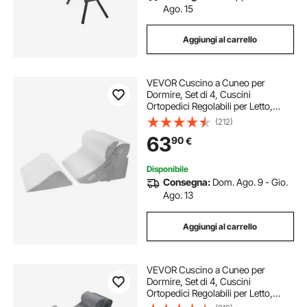
Ago. 15
Aggiungi al carrello
VEVOR Cuscino a Cuneo per
Dormire, Set di 4, Cuscini
Ortopedici Regolabili per Letto,
Supporto per Gambe, Collo e
(212)
Spalle, per Mal di Schiena, Reflusso
63
90
€
Acido, Sollievo dal Russare,
Bianco/Grigio
Disponibile
Consegna:
Dom. Ago. 9 - Gio.
Ago. 13
Aggiungi al carrello
VEVOR Cuscino a Cuneo per
Dormire, Set di 4, Cuscini
Ortopedici Regolabili per Letto,
Supporto per Gambe, Collo e