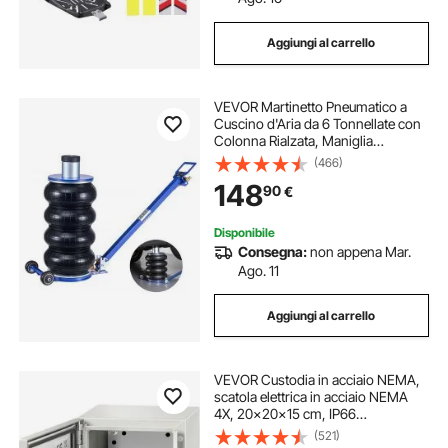
Aggiungi al carrello
cuscino per massaggio
VEVOR Martinetto Pneumatico a
Cuscino d'Aria da 6 Tonnellate con
Colonna Rialzata, Maniglia
Regolabile e Spesso Cuscinetto in
(466)
Gomma, Altezza di Sollevamento
148
90
€
da 170 a 583 mm, Cric Martinetti
per SUV
Disponibile
Consegna:
non appena Mar.
Ago. 11
Aggiungi al carrello
VEVOR Custodia in acciaio NEMA,
scatola elettrica in acciaio NEMA
4X, 20x20x15 cm, IP66
impermeabile e antipolvere, scatola
(521)
di giunzione elettrica per