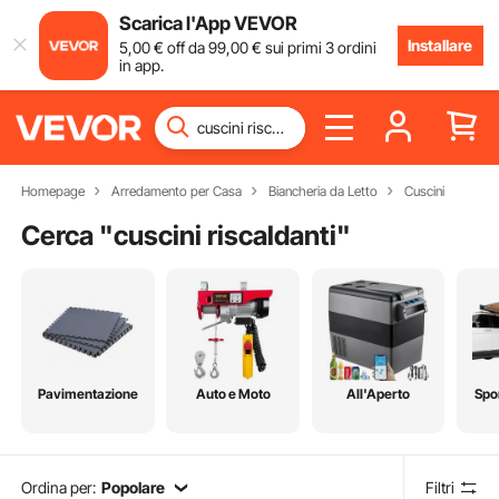
Scarica l'App VEVOR
Installare
5
,00
€
off da
99
,00
€
sui primi 3 ordini
in app.
Homepage
Arredamento per Casa
Biancheria da Letto
Cuscini
Cerca "
cuscini riscaldanti
"
Pavimentazione
Auto e Moto
All'Aperto
Spo
Ordina per:
Popolare
Filtri