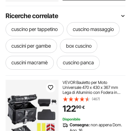
Ricerche correlate
cuscino per tappetino
cuscino massaggio
cuscini per gambe
box cuscino
cuscini macramè
cuscino panca
martinetto cuscino
cuscino per amaca
VEVOR Bauletto per Moto
Universale 470 x 430 x 367 mm
Lega di Alluminio con Fodera in
cuscini pickup
cuscino per amaca sospesa
Pelle, Bauletto per Moto Staccabile
(467)
Impermeabile 55 L con Serratura e
122
90
€
Cuscino Posteriore, Bauletto per
Moto, Nero
amaca cuscini
cuscino vibrante
Disponibile
Consegna:
non appena Dom.
cuscini letto
cuscino cani
Ago. 16