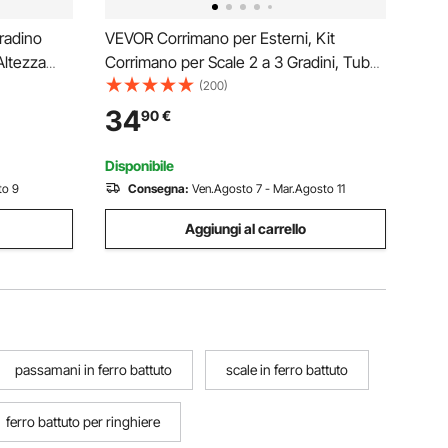
radino
VEVOR Corrimano per Esterni, Kit
Altezza
Corrimano per Scale 2 a 3 Gradini, Tubo
attuto
Quadrato Nero con Barra Orizzontale,
(200)
imano di
Corrimano di Supporto in Acciaio al
34
90
€
ardino
Carbonio, Scale in Cemento e Terrazze
Disponibile
to 9
Consegna:
Ven.Agosto 7 - Mar.Agosto 11
Aggiungi al carrello
passamani in ferro battuto
scale in ferro battuto
ferro battuto per ringhiere