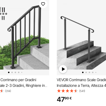
Corrimano per Gradini
VEVOR Corrimano Scale Gradi
ale 2-3 Gradini, Ringhiere in
Installazione a Terra, Altezza
rbonio, con Kit di
Ringhiera in Ferro Battuto Ne
(314)
(541)
one, Corrimano per Anziani,
da 2 Gradini, Corrimano di Si
47
90
€
 Cemento e Portico e Terrazza,
in Corridoio Giardino Balcone 