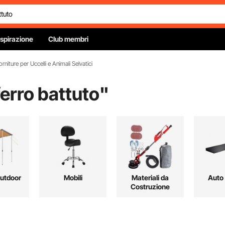
Ispirazione
Club membri
orniture per Uccelli e Animali Selvatici
ferro battuto
"
Outdoor
Mobili
Materiali da
Auto
Costruzione