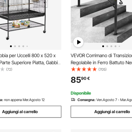
ia per Uccelli 800 x 520 x
VEVOR Corrimano di Transizi
arte Superiore Piatta, Gabbia
Regolabile in Ferro Battuto N
 in Ferro Battuto con Trespoli,
Distanza Adatto per 3-4 Gradi
(72)
(705)
traibile e Mangiatoie in
Giardino Cortile Hotel Alberg
85
90
€
er Pappagallo, Cinciarella
Casa Decorazione Esterna
Disponibile
a:
non appena Mer.Agosto 12
Consegna:
Ven.Agosto 7 - Mar.Ago
Aggiungi al carrello
Aggiungi al carrello