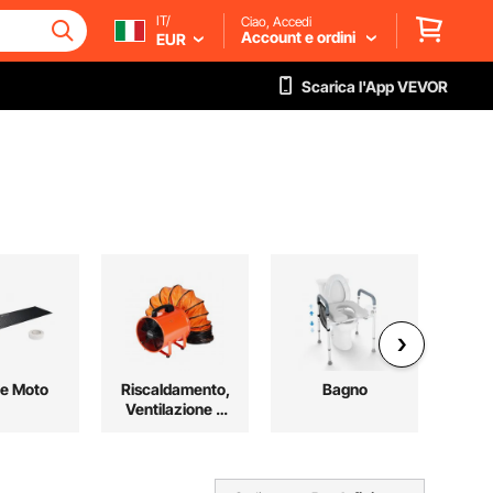
IT/
Ciao, Accedi
Account e ordini
EUR
Scarica l'App VEVOR
 e Moto
Riscaldamento,
Bagno
S
Ventilazione e
B
Raffreddamento