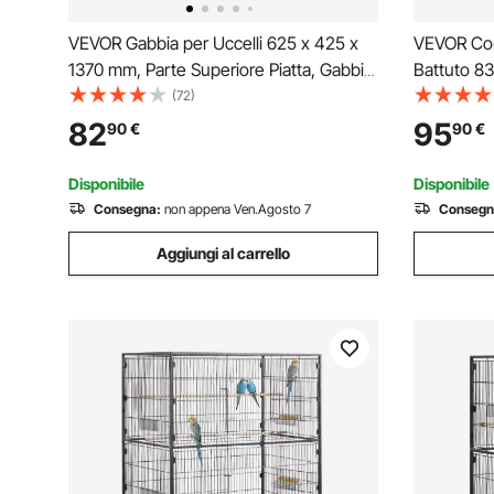
VEVOR Gabbia per Uccelli 625 x 425 x
VEVOR Corr
1370 mm, Parte Superiore Piatta, Gabbia
Battuto 83
per Uccelli in Ferro Battuto con Trespoli,
Corrimano 
(72)
Vassoio Estraibile e Mangiatoie in
Angolo Reg
82
95
90
€
90
€
Plastica, per Pappagallo, Cinciarella
Adatto per
Come Balco
Disponibile
Disponibile
Consegna:
non appena Ven.Agosto 7
Consegn
Aggiungi al carrello