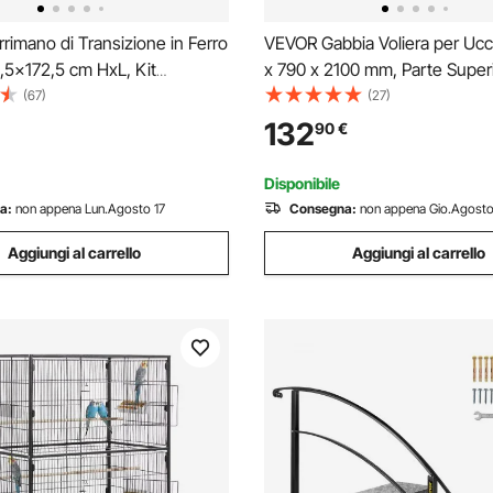
imano di Transizione in Ferro
VEVOR Gabbia Voliera per Ucce
,5x172,5 cm HxL, Kit
x 790 x 2100 mm, Parte Superi
per Ringhiere per Scale
Aperta, in Ferro Battuto con T
(67)
(27)
olabile 0-50° con Sbarre
Vassoio Estraibile e Mangiatoi
132
90
€
 1 a 4 Gradini per Esterno
Plastica, Ruote, per Pappagall
ni e Portici
Cinciarella
Disponibile
a:
non appena Lun.Agosto 17
Consegna:
non appena Gio.Agosto
Aggiungi al carrello
Aggiungi al carrello