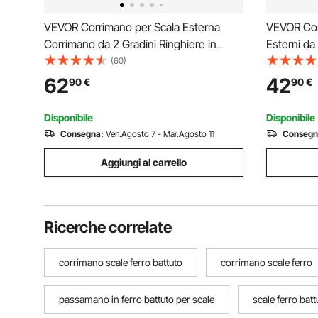
VEVOR Corrimano per Scala Esterna
VEVOR Cor
Corrimano da 2 Gradini Ringhiere in
Esterni da
Ferro Battuto Corrimano Scale Ferro
Acciaio, C
(60)
Battuto Colore Nero
Pezzi, Ri
62
42
90
€
90
€
a Parete 
Maniglia
Disponibile
Disponibile
Consegna:
Ven.Agosto 7 - Mar.Agosto 11
Consegn
Aggiungi al carrello
Ricerche correlate
corrimano scale ferro battuto
corrimano scale ferro
passamano in ferro battuto per scale
scale ferro batt