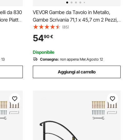
lli da 830
VEVOR Gambe da Tavolo in Metallo,
ore Piatta
Gambe Scrivania 71,1 x 45,7 cm 2 Pezzi,
respoli,
Gambe a Forma di Z, Gambe Tavolino in
(85)
e in
Ferro Battuto, per Casa Tavolo da
54
90
€
o,
Pranzo con Protezioni in Gomma
Pavimenti, Tappetino
Disponibile
 13
Consegna:
non appena Mer.Agosto 12
Aggiungi al carrello