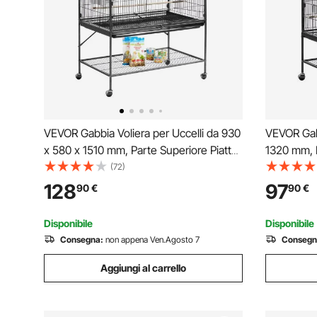
VEVOR Gabbia Voliera per Uccelli da 930
VEVOR Gabb
x 580 x 1510 mm, Parte Superiore Piatta,
1320 mm, P
in Ferro Battuto con Trespoli, Vassoio
per Uccelli
(72)
Estraibile e Mangiatoie in Plastica, Ruote,
Vassoio Es
128
97
90
€
90
€
per Pappagallo, Cinciarella
Plastica, p
Disponibile
Disponibile
Consegna:
non appena Ven.Agosto 7
Consegn
Aggiungi al carrello