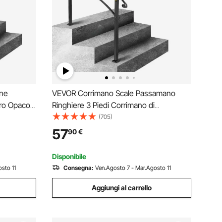
one
VEVOR Corrimano Scale Passamano
ero Opaco
Ringhiere 3 Piedi Corrimano di
ni per
Transizione Regolabile in Ferro Battuto
(705)
o Ingresso
Nero Opaco per 3 Gradini Design stabile
57
90
€
Disponibile
sto 11
Consegna:
Ven.Agosto 7 - Mar.Agosto 11
Aggiungi al carrello