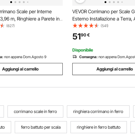
rimano Scale per Interne
VEVOR Corrimano per Scale G
 3,96 m, Ringhiere a Parete in
Esterno Installazione a Terra, 
orrimano per Scale in Tubi 4
48cm per Ringhiera in Ferro B
(627)
(541)
nghiera Passamano Montaggio
Nero Passaggi 3 Gradini, Corr
51
90
€
Capacità 200 kg Corrimano
Sicurezza Uso in Corridoio Gi
Balcone Portico
Disponibile
a:
non appena Dom.Agosto 9
Consegna:
non appena Dom.Agos
Aggiungi al carrello
Aggiungi al carrello
corrimano scale in ferro
ringhiera corrimano in ferro
uto
ferro battuto per scala
ringhiere in ferro battuto