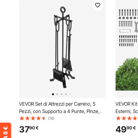
VEVOR Set di Attrezzi per Camino, 5
VEVOR Kit 
Pezzi, con Supporto a 4 Punte, Pinze,
Esterni, Sc
Paletta per Cenere, Spazzola, Attizzatoio
Acciaio Ca
(76)
per Caminetto, Accessori per Camino in
Installazi
37
49
90
€
90
€
Ferro Battuto per Falò, Nero
Gradini in