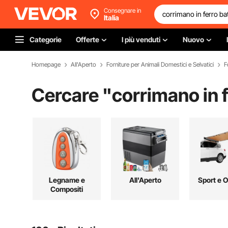
Consegnare in
Italia
Categorie
Offerte
I più venduti
Nuovo
Homepage
All'Aperto
Forniture per Animali Domestici e Selvatici
F
Cercare "
corrimano in 
Legname e
All'Aperto
Sport e 
Compositi