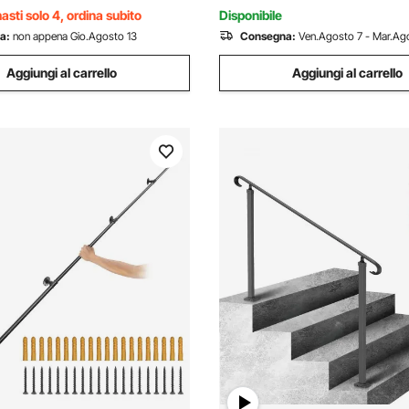
ò Nero
asti solo 4, ordina subito
Disponibile
a:
non appena Gio.Agosto 13
Consegna:
Ven.Agosto 7 - Mar.Ago
Aggiungi al carrello
Aggiungi al carrello