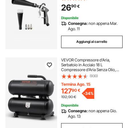
in Alluminio per Compressore
26
90
€
d'Aria da 1/4 NPT
Disponibile
Consegna:
non appena Mar.
Ago. 11
Aggiungi al carrello
VEVOR Compressore d'Aria,
Serbatoio in Acciaio 18 L
Compressore d'Aria Senza Olio,
Compressore Portatile Ultra
(930)
Silenzioso da 80 dB per Riparazioni
Auto, Gonfiaggio Pneumatici,
Termina Ago. 15
Verniciatura a Spruzzo
127
90
€
-
34%
192,90
€
Disponibile
Consegna:
non appena Gio.
Ago. 13