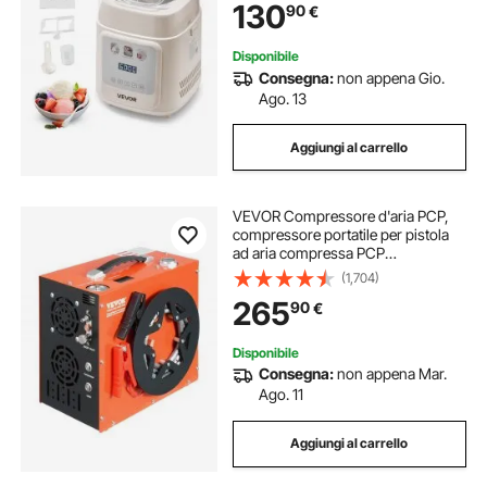
130
90
€
Macchina per Gelato con
Compressore per Casa
Disponibile
Consegna:
non appena Gio.
Ago. 13
Aggiungi al carrello
VEVOR Compressore d'aria PCP,
compressore portatile per pistola
ad aria compressa PCP
4500PSI/30Mpa, Sistema di
(1,704)
raffreddamento ad acqua e ventola
265
90
€
integrato, compressore per pistola
ad aria compressa
Disponibile
Consegna:
non appena Mar.
Ago. 11
Aggiungi al carrello