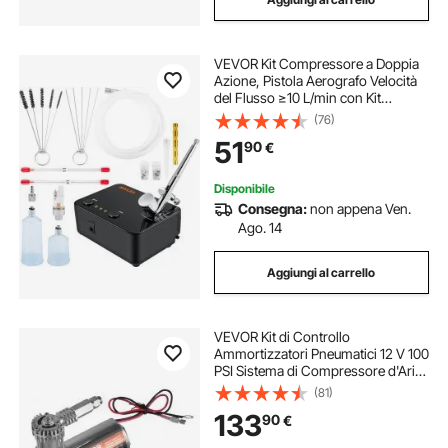
VEVOR Kit Compressore a Doppia
Azione, Pistola Aerografo Velocità
del Flusso ≥10 L/min con Kit
Accessori Completi, Utilizzo per
(76)
Pittura di Modelli, Artigianato,
51
90
€
Decorazione di Torte, Grafica per
Auto
Disponibile
Consegna:
non appena Ven.
Ago. 14
Aggiungi al carrello
VEVOR Kit di Controllo
Ammortizzatori Pneumatici 12 V 100
PSI Sistema di Compressore d'Aria
di Bordo con Sistema a Percorso
(81)
Singolo, Kit Compressore
133
90
€
Sospensioni Pneumatiche, per Vari
Veicoli, Nero