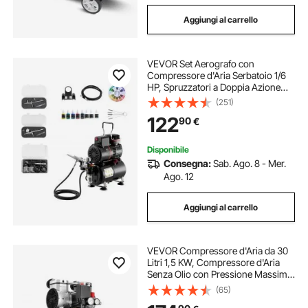
Aggiungi al carrello
VEVOR Set Aerografo con
Compressore d'Aria Serbatoio 1/6
HP, Spruzzatori a Doppia Azione
Ugelli 0,3/0,3/0,5 mm Vernice
(251)
Acrilica Ventole, Kit Aerografo per
122
90
€
Decorazione di Pittura, Modelli
Disponibile
Consegna:
Sab. Ago. 8 - Mer.
Ago. 12
Aggiungi al carrello
VEVOR Compressore d'Aria da 30
Litri 1,5 KW, Compressore d'Aria
Senza Olio con Pressione Massima
di 10 Bar, per Riparazioni Auto,
(65)
Gonfiaggio Pneumatici, Verniciatura