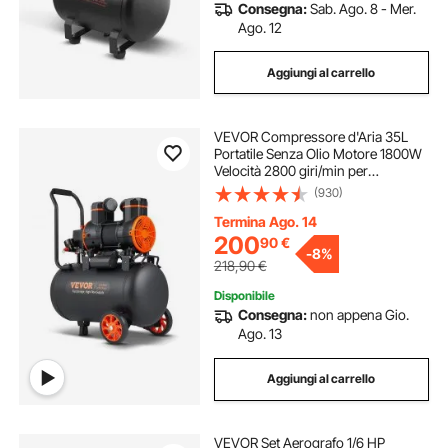
Consegna:
Sab. Ago. 8 - Mer.
Ago. 12
Aggiungi al carrello
VEVOR Compressore d'Aria 35L
Portatile Senza Olio Motore 1800W
Velocità 2800 giri/min per
Aerografo Inchiodatura,
(930)
Compressore d'Aria a Secco
Portatile Rumore 70dB 2 Silenziatori
Termina Ago. 14
Temperatura -50℃ - 40℃
200
90
€
-
8%
218,90
€
Disponibile
Consegna:
non appena Gio.
Ago. 13
Aggiungi al carrello
VEVOR Set Aerografo 1/6 HP