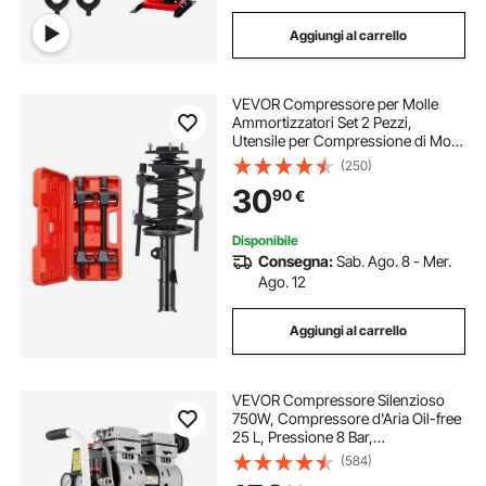
Aggiungi al carrello
VEVOR Compressore per Molle
Ammortizzatori Set 2 Pezzi,
Utensile per Compressione di Molle
Elicoidali Corsa max. 264 mm,
(250)
Compressore per Smontaggio
30
90
€
Ammortizzatori per Auto, Camion
Disponibile
Consegna:
Sab. Ago. 8 - Mer.
Ago. 12
Aggiungi al carrello
VEVOR Compressore Silenzioso
750W, Compressore d'Aria Oil-free
25 L, Pressione 8 Bar,
Compressore d'Aria Silenzioso
(584)
220V, Compressore Aria Portatile,