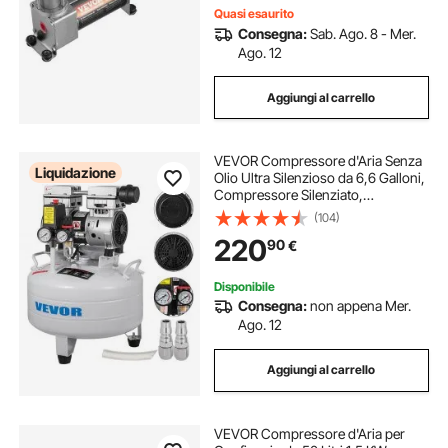
Quasi esaurito
Consegna:
Sab. Ago. 8 - Mer.
Ago. 12
Aggiungi al carrello
VEVOR Compressore d'Aria Senza
Liquidazione
Olio Ultra Silenzioso da 6,6 Galloni,
Compressore Silenziato,
Compressore d'Aria 850 W,
(104)
Rumorosità meno 48 dB,
220
90
€
Compressore d'aria Portatile Senza
Olio Verticale
Disponibile
Consegna:
non appena Mer.
Ago. 12
Aggiungi al carrello
VEVOR Compressore d'Aria per