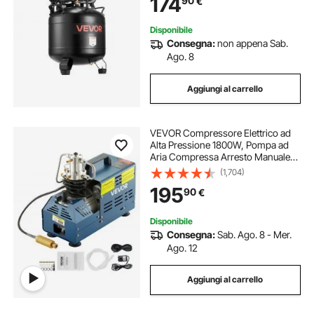
174
90
€
a Spruzzo, Chiodatura di Legno
Disponibile
Consegna:
non appena Sab.
Ago. 8
Aggiungi al carrello
VEVOR Compressore Elettrico ad
Alta Pressione 1800W, Pompa ad
Aria Compressa Arresto Manuale
4500 PSI, Adatta per Bombole
(1,704)
Subacquee, Carabine PCP,
195
90
€
Bombole di Paintball
Disponibile
Consegna:
Sab. Ago. 8 - Mer.
Ago. 12
Aggiungi al carrello