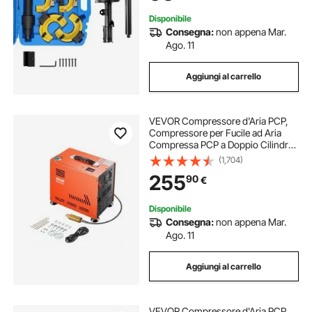
Disponibile
Consegna:
non appena Mar.
Ago. 11
Aggiungi al carrello
VEVOR Compressore d'Aria PCP,
Compressore per Fucile ad Aria
Compressa PCP a Doppio Cilindro
da 800 W, 30 MPa con Sistema di
(1,704)
Raffreddamento a Ventola
255
90
€
Integrato, per Bombola di Paintball
Senza Olio
Disponibile
Consegna:
non appena Mar.
Ago. 11
Aggiungi al carrello
VEVOR Compressore d'Aria PCP,