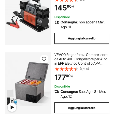
con Display Digitale LCD e
145
90
€
Adattatori per Camion, SUV,
Camper
Disponibile
Consegna:
non appena Mar.
Ago. 11
Aggiungi al carrello
VEVOR Frigorifero a Compressore
da Auto 40L, Congelatore per Auto
in EPP Elettrico Controllo APP
senza Ruote senza Maniglia
(1,609)
Temperatura -10°C a 10°C per
177
90
€
Camion Camper SUV Barche,
Campeggio Viaggio
Disponibile
Consegna:
Sab. Ago. 8 - Mer.
Ago. 12
Aggiungi al carrello