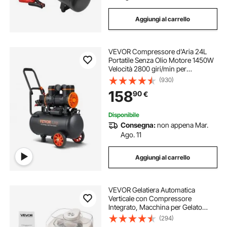
Aggiungi al carrello
VEVOR Compressore d'Aria 24L
Portatile Senza Olio Motore 1450W
Velocità 2800 giri/min per
Aerografo Inchiodatura,
(930)
Compressore d'Aria a Secco
158
90
€
Portatile Rumore 70dB 2 Silenziatori
Temperatura -50℃ - 40℃
Disponibile
Consegna:
non appena Mar.
Ago. 11
Aggiungi al carrello
VEVOR Gelatiera Automatica
Verticale con Compressore
Integrato, Macchina per Gelato
Senza Precongelamento da 1 L
(294)
Sorbettiera Elettrica a 4 Modalità,