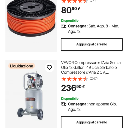
(75)
Strati, per Auto e Fai da te, Senza
80
90
€
Raccordi, Colore Arancione
Disponibile
Consegna:
Sab. Ago. 8 - Mer.
Ago. 12
Aggiungi al carrello
VEVOR Compressore d'Aria Senza
Liquidazione
Olio 13 Galloni 49 L ca. Serbatoio
Compressore d'Aria 2 CV,
Compressore d'Aria per Gonfiaggio
(247)
Pneumatici Riparazione Auto
236
90
€
Verniciatura a Spruzzo Chiodatura
Carpenteria
Disponibile
Consegna:
non appena Gio.
Ago. 13
Aggiungi al carrello