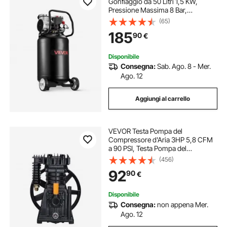
Gonfiaggio da 50 Litri 1,5 KW,
Pressione Massima 8 Bar,
Serbatoio del Compressore d'Aria
(65)
Senza Olio, Portatile su Ruote per
185
90
€
Riparazioni Auto, Gonfiaggio
Pneumatici
Disponibile
Consegna:
Sab. Ago. 8 - Mer.
Ago. 12
Aggiungi al carrello
VEVOR Testa Pompa del
Compressore d'Aria 3HP 5,8 CFM
a 90 PSI, Testa Pompa del
Compressore d'Aria 2 Cilindri,
(456)
Testa della Pompa Stadio Singolo
92
90
€
con Pressione max. 116 PSI, Testa
Pompa Flusso 164L/min
Disponibile
Consegna:
non appena Mer.
Ago. 12