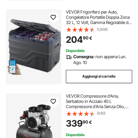
VEVOR Frigorifero per Auto,
Congelatore Portatile Doppia Zona
32 L, 12 Volt, Gamma Regolabile da
-20 ~ 20 ℃, Dispositivo di
(1,609)
Raffreddamento a Compressore
204
90
€
12/24 V CC e 100-240 V CA per
Campeggio Camper
Disponibile
Consegna:
non appena Lun.
Ago. 10
Aggiungi al carrello
VEVOR Compressore d'Aria,
Serbatoio in Acciaio 40 L
Compressore d'Aria Senza Olio,
Compressore Portatile Ultra
(930)
Silenzioso da 78 dB per Riparazioni
339
90
€
Auto, Gonfiaggio Pneumatici,
Verniciatura a Spruzzo
Disponibile