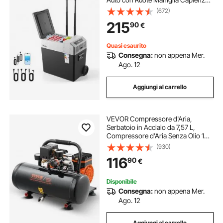
50 L 12V/24V DC Controllo APP,
(672)
Temperatura tra -22°C a 10°C,
215
90
€
Congelatore Elettrico per Camper
Quasi esaurito
Consegna:
non appena Mer.
Ago. 12
Aggiungi al carrello
VEVOR Compressore d'Aria,
Serbatoio in Acciaio da 7,57 L,
Compressore d'Aria Senza Olio 1
HP 2,5 CFM 8 Bar Pressione
(930)
Massima 120 PSI, Compressore
116
90
€
Portatile Silenzioso 81 DB, per
Riparazioni Auto
Disponibile
Consegna:
non appena Mer.
Ago. 12
Aggiungi al carrello