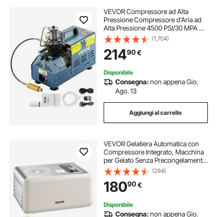
VEVOR Compressore ad Alta
Pressione Compressore d'Aria ad
Alta Pressione 4500 PSI/30 MPA da
1800 W 220 V per Carabina da
(1,704)
Paintball, PCP, Bombola da
214
90
€
Immersione con Scarico
Automatico
Disponibile
Consegna:
non appena Gio.
Ago. 13
Aggiungi al carrello
VEVOR Gelatiera Automatica con
Compressore Integrato, Macchina
per Gelato Senza Precongelamento
2 L Sorbettiera Elettrica a 3
(294)
Modalità, Macchina per Gelato con
180
90
€
Compressore per Casa
Disponibile
Consegna:
non appena Gio.