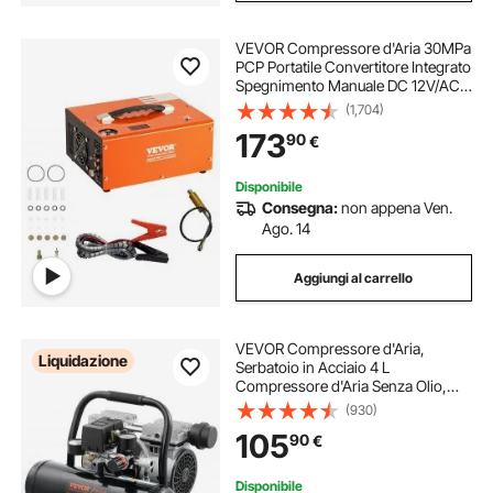
VEVOR Compressore d'Aria 30MPa
PCP Portatile Convertitore Integrato
Spegnimento Manuale DC 12V/AC
230V, Compressore d'Aria Portatile
(1,704)
ad Alta Pressione Senza Acqua
173
90
€
Senza Olio Portatile
Disponibile
Consegna:
non appena Ven.
Ago. 14
Aggiungi al carrello
VEVOR Compressore d'Aria,
Liquidazione
Serbatoio in Acciaio 4 L
Compressore d'Aria Senza Olio,
Compressore Portatile Ultra
(930)
Silenzioso da 68 dB per Riparazioni
105
90
€
Auto, Gonfiaggio Pneumatici,
Verniciatura a Spruzzo
Disponibile