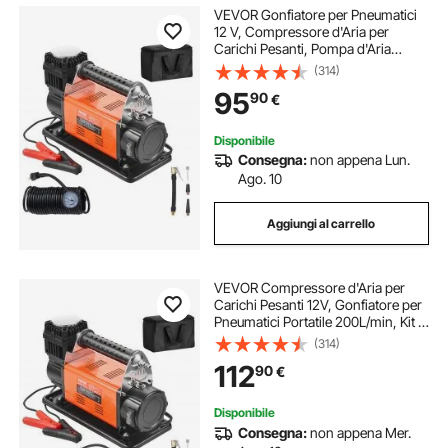
VEVOR Gonfiatore per Pneumatici
12 V, Compressore d'Aria per
Carichi Pesanti, Pompa d'Aria
Fuoristrada per Auto, SUV, Camion
(314)
con Adattatori Cavo Alimentazione
95
90
€
Tubo Aria Manometro, Borsa
Trasporto
Disponibile
Consegna:
non appena Lun.
Ago. 10
Aggiungi al carrello
VEVOR Compressore d'Aria per
Carichi Pesanti 12V, Gonfiatore per
Pneumatici Portatile 200L/min, Kit di
Gonfiaggio Pneumatici con
(314)
Manometro Digitale, 10,3 Bar
112
90
€
Adattatori per Camion, Auto, SUV,
4x4, RV
Disponibile
Consegna:
non appena Mer.