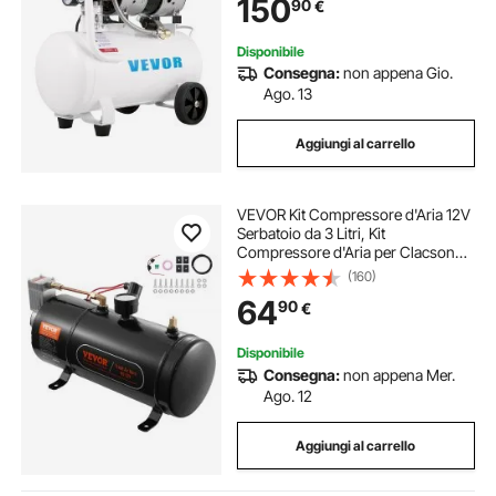
150
90
€
per Esigenze di Gonfiaggio
Disponibile
Consegna:
non appena Gio.
Ago. 13
Aggiungi al carrello
VEVOR Kit Compressore d'Aria 12V
Serbatoio da 3 Litri, Kit
Compressore d'Aria per Clacson
Tromba, Pressione di Esercizio 90-
(160)
120 PSI, Sistema di Compressore
64
90
€
d'Aria Integrato per Clacson
Tromba Camion
Disponibile
Consegna:
non appena Mer.
Ago. 12
Aggiungi al carrello