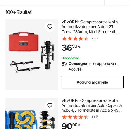
100+
Risultati
VEVOR Kit Compressore a Molla
Ammortizzatore per Auto 1,2T
Corsa 280mm, Kit di Strumenti
Compressore a Molla 2 Pezzi in
(250)
Acciaio con Valigetta Portatile per
36
90
€
Rimozione Molle di Sospensione
per Auto SUV
Disponibile
Consegna:
non appena Ven.
Ago. 14
Aggiungi al carrello
VEVOR Kit Compressore a Molla
Ammortizzatore per Auto Capacità
max. 4,5 Tonnellate in Acciaio 45#,
Kit di Compressore a Molla 3 Pezzi
(381)
Valigetta Portatile Rimozione Molle
90
90
€
di Sospensione per Auto SUV