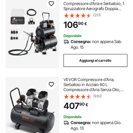
Compressore d'Aria e Serbatoio, 1
Spruzzatore Aerografo Doppia
Azione con 3 Ugelli (0,2/0,3/0,5
(251)
mm) Flusso d'Aria 23-25 L/min,
106
90
€
Decorazione di Torte, Pittura di
Modelli
Disponibile
Consegna:
non appena Sab.
Ago. 15
Aggiungi al carrello
VEVOR Compressore d'Aria,
Serbatoio in Acciaio 60 L
Compressore d'Aria Senza Olio,
Compressore Portatile Ultra
(930)
Silenzioso da 78 dB per Riparazioni
407
90
€
Auto, Gonfiaggio Pneumatici,
Verniciatura a Spruzzo
Disponibile
Consegna:
non appena Gio.
Ago. 13