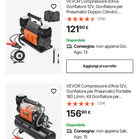
VEVOR Compressore d'Aria
Gonfiatore 12V, Gonfiatore per
Pneumatici Doppio Cilindro
Portatile, Kit Gonfiatore per
(314)
Pneumatici da 300 L/min, 10,3 Bar,
121
90
€
con Adattatori, per Camion, Auto,
SUV, 4x4, RV
Disponibile
Consegna:
non appena Gio.
Ago. 13
Aggiungi al carrello
VEVOR Compressore d'Aria 12V,
Gonfiatore per Pneumatici Portatile
180 L/min, Kit Gonfiatore per
Pneumatici Serbatoio da 6 Litri, 10,3
(314)
Bar, Manometro Digitale, per
156
90
€
Camion, Auto, SUV, Camper
Disponibile
Consegna:
non appena Sab.
Ago. 15