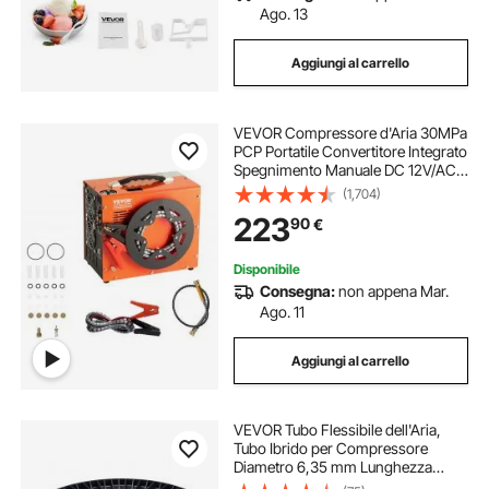
Ago. 13
Aggiungi al carrello
VEVOR Compressore d'Aria 30MPa
PCP Portatile Convertitore Integrato
Spegnimento Manuale DC 12V/AC
230V, Compressore d'Aria Portatile
(1,704)
ad Alta Pressione Senza Acqua
223
90
€
Senza Olio per Pistola Aria
Compressa
Disponibile
Consegna:
non appena Mar.
Ago. 11
Aggiungi al carrello
VEVOR Tubo Flessibile dell'Aria,
Tubo Ibrido per Compressore
Diametro 6,35 mm Lunghezza
7620 cm, 300 PSI, Struttura a Tre