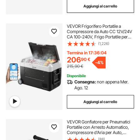
Aggiungi al carrello
VEVOR Frigorifero Portatile a
Compressore da Auto CC 12V/24V
CA 100-240V, Frigo Portatile per
Campeggio Viaggio Pesca
(1,226)
Capienza 35 Litri Contenitore -20 a
20 °C Doppia Zona con Ruote
Termina in 17:36:03
Controllo APP
206
90
€
-
4%
215,90
€
Disponibile
Consegna:
non appena Mer.
Ago. 12
Aggiungi al carrello
VEVOR Gonfiatore per Pneumatici
Portatile con Arresto Automatico,
Compressore d'Aria per Auto,
Pompa dell'Aria Fuoristrada da 12 V
(88)