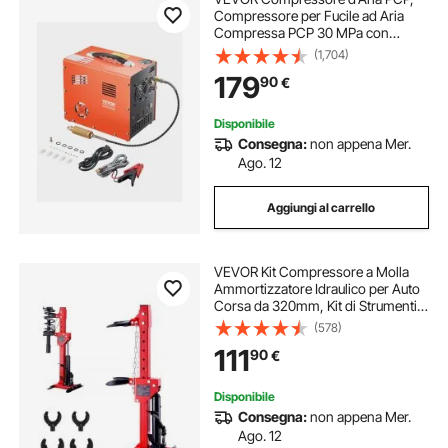
Compressore per Fucile ad Aria
Compressa PCP 30 MPa con
Convertitore Integrato e Sistema di
(1,704)
Raffreddamento a Ventola
179
90
€
Integrato, per Bombola di Paintball
Senza Olio
Disponibile
Consegna:
non appena Mer.
Ago. 12
Aggiungi al carrello
VEVOR Kit Compressore a Molla
Ammortizzatore Idraulico per Auto
Corsa da 320mm, Kit di Strumenti
Compressore a Molla Cilindro
(578)
Idraulico 4,5T con Pedale per
111
90
€
Rimozione Molle di Sospensione
per Auto SUV
Disponibile
Consegna:
non appena Mer.
Ago. 12