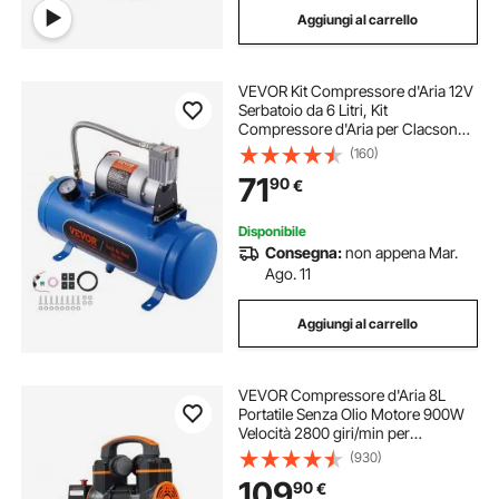
Aggiungi al carrello
compressore portatile compressori aria
VEVOR Kit Compressore d'Aria 12V
frigorifero compressore con congelatore
Serbatoio da 6 Litri, Kit
Compressore d'Aria per Clacson
Tromba, Pressione di Esercizio 90-
(160)
compressore auto compressori aria
120 PSI, Sistema di Compressore
71
90
€
d'Aria Integrato per Clacson
Tromba Camion
frigo a compressore da viaggio
Disponibile
Consegna:
non appena Mar.
Ago. 11
compressore 300 bar compressori aria
Aggiungi al carrello
frigorifero compressore doppia zona 12v
compressore
VEVOR Compressore d'Aria 8L
Portatile Senza Olio Motore 900W
serbatoio per compressore
Velocità 2800 giri/min per
Aerografo Inchiodatura,
(930)
Compressore d'Aria a Secco
109
90
€
Portatile Rumore 70dB 2 Silenziatori
compressore ruota