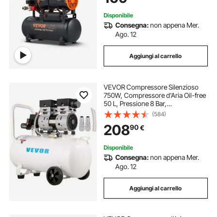
Temperatura -50℃ - 40℃
Disponibile
Consegna:
non appena Mer.
Ago. 12
Aggiungi al carrello
VEVOR Compressore Silenzioso
750W, Compressore d'Aria Oil-free
50 L, Pressione 8 Bar,
Compressore d'Aria Silenzioso
(584)
220V, Compressore Aria Portatile,
208
90
€
Rumorosità: 68 dB, per Esigenze di
Gonfiaggio
Disponibile
Consegna:
non appena Mer.
Ago. 12
Aggiungi al carrello