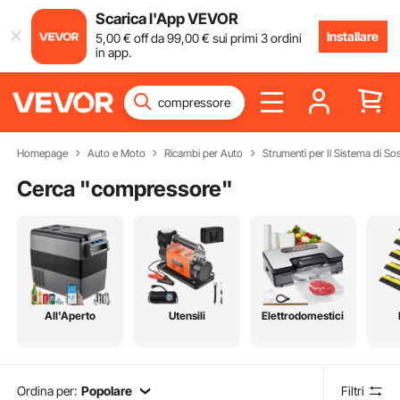
Scarica l'App VEVOR
Installare
5
,00
€
off da
99
,00
€
sui primi 3 ordini
in app.
Homepage
Auto e Moto
Ricambi per Auto
Strumenti per Il Sistema di S
Cerca "
compressore
"
All'Aperto
Utensili
Elettrodomestici
Ordina per:
Popolare
Filtri