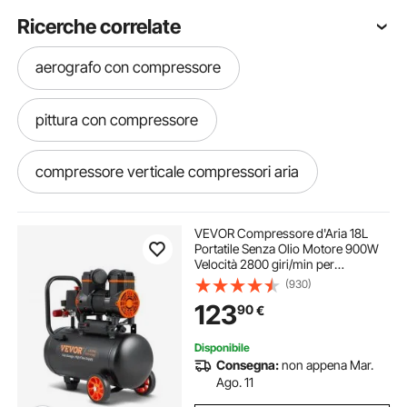
Ricerche correlate
aerografo con compressore
pittura con compressore
compressore verticale compressori aria
compressore 220v compressori aria
VEVOR Compressore d'Aria 18L
Portatile Senza Olio Motore 900W
Velocità 2800 giri/min per
compressore compressori aria
Aerografo Inchiodatura,
(930)
Compressore d'Aria a Secco
123
90
€
Portatile Rumore 70dB 2 Silenziatori
Temperatura -50℃ - 40℃
frigoriferi con compressore
Disponibile
Consegna:
non appena Mar.
frigo con compressore
Ago. 11