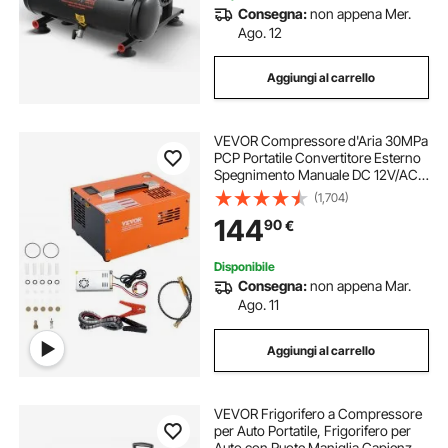
Consegna:
non appena Mer.
Ago. 12
Aggiungi al carrello
VEVOR Compressore d'Aria 30MPa
PCP Portatile Convertitore Esterno
Spegnimento Manuale DC 12V/AC
230V, Compressore d'Aria Portatile
(1,704)
ad Alta Pressione Senza Acqua
144
90
€
Senza Olio per Pistola Aria
Compressa
Disponibile
Consegna:
non appena Mar.
Ago. 11
Aggiungi al carrello
VEVOR Frigorifero a Compressore
per Auto Portatile, Frigorifero per
Auto con Ruote Maniglia Capienza