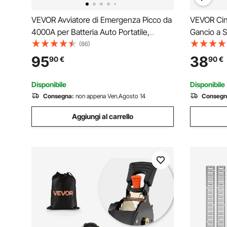
VEVOR Avviatore di Emergenza Picco da
VEVOR Cin
4000A per Batteria Auto Portatile,
Gancio a 
Batteria di Avviamento per Auto 12V con
Resistenza
(86)
Torcia a 3 Modi Cavo di Avviamento per
per il Tras
95
38
90
€
90
€
Motori Corrente da 700A Potenza Uscita
Motociclet
18W
da 4
Disponibile
Disponibile
Consegna:
non appena Ven.Agosto 14
Consegn
Aggiungi al carrello