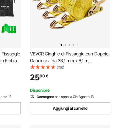
 Fissaggio
VEVOR Cinghie di Fissaggio con Doppio
n Fibbia e
Gancio a J da 38,1 mm x 6,1 m,
86,73 kg e
Resistenza alla Rottura di 2000 kg, Borsa
(136)
inghia di
per il Trasporto, per Traslochi, Rimorchi,
25
90
€
orchi
Motociclette, Kayak, Tetto, Confezione
da 4
Disponibile
osto 13
Consegna:
non appena Gio.Agosto 13
Aggiungi al carrello