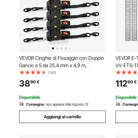
VEVOR Cinghie di Fissaggio con Doppio
VEVOR E-T
Gancio a S da 25,4 mm x 4,9 m,
VV-ETS-T
Resistenza alla Rottura di 700 kg, Borsa
Lunghezza 
(341)
per il Trasporto, per Traslochi, Rimorchi,
track in A
38
112
90
€
90
€
Motociclette, Kayak, Tetto, Confezione
e Anelli p
da 4
Furgoni
Disponibile
Disponibile
Consegna:
non appena Mer.Agosto 12
Consegn
Aggiungi al carrello