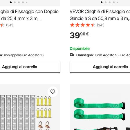
ghie di Fissaggio con Doppio
VEVOR Cinghie di Fissaggio 
S da 25,4 mm x 3 m,
Gancio a S da 50,8 mm x 3 m,
 alla Rottura di 544 kg, Borsa
Resistenza alla Rottura di 1375
(341)
(341)
porto, per Traslochi, Rimorchi,
Anelli morbidi, per Traslochi, R
39
90
€
te, Kayak, Tetto, Confezione
Motociclette, Kayak, Tetto Au
Confezione da 2
Disponibile
a:
non appena Gio.Agosto 13
Consegna:
Dom.Agosto 9 - Gio.Ag
Aggiungi al carrello
Aggiungi al carrello