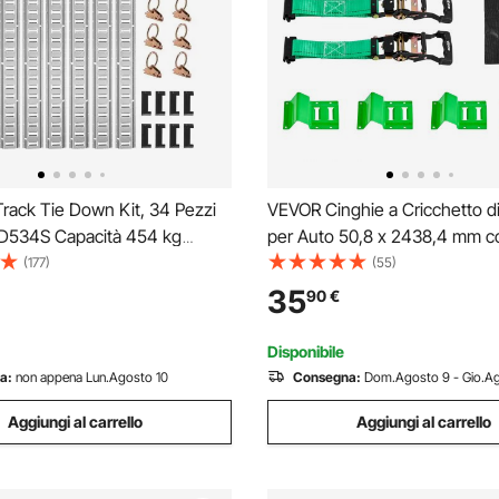
rack Tie Down Kit, 34 Pezzi
VEVOR Cinghie a Cricchetto di
D534S Capacità 454 kg
per Auto 50,8 x 2438,4 mm co
5 Piedi Binari della Linea a E-
Resistenza alla Trazione di 19
(177)
(55)
cciaio con Cinghie di Fissaggio
Capacità di Carico di 662 kg, C
35
90
€
er I Rimorchi, Pickup, Camion e
Fissaggio per Ruote, SUV, Rim
Disponibile
a:
non appena Lun.Agosto 10
Consegna:
Dom.Agosto 9 - Gio.Ag
Aggiungi al carrello
Aggiungi al carrello