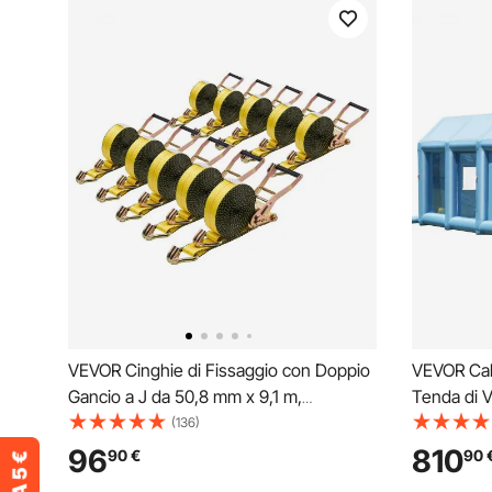
VEVOR Cinghie di Fissaggio con Doppio
VEVOR Cabi
Gancio a J da 50,8 mm x 9,1 m,
Tenda di V
Resistenza alla Rottura di 4536 kg,
Potente Ven
(136)
Borsa per il Trasporto, per Traslochi,
dell'Aria, 
96
810
90
€
90
Rimorchi, Motociclette, Kayak, Tetto,
Mobili 10