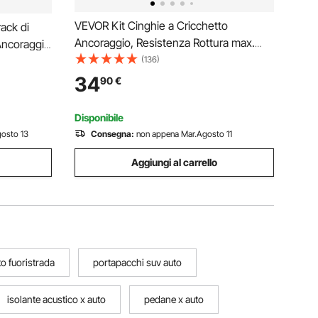
VEVOR Kit Cinghie a Cricchetto
rack di
Ancoraggio, Resistenza Rottura max.
 Ancoraggio
2268 kg, Cinghie di Tensione0,05x4,6
(136)
on 1,5 m,
m con Cricchetto e Gancio per
ack, Adatti
34
90
€
Motociclette, Biciclette, Traslochi 4
Pezzi Rimorchio Portapacchi
Disponibile
osto 13
Consegna:
non appena Mar.Agosto 11
Aggiungi al carrello
uto fuoristrada
portapacchi suv auto
isolante acustico x auto
pedane x auto