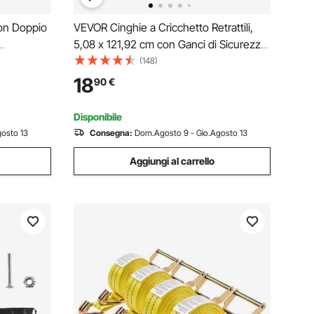
con Doppio
VEVOR Cinghie a Cricchetto Retrattili,
5,08 x 121,92 cm con Ganci di Sicurezza
 kg, 2
a S, 2 Pezzi Cinghie di Fissaggio a
(148)
imorchi,
Cricchetto con Resistenza Rottura 680,4
18
90
€
to,
kg, per Rimorchi, Veicoli, Barche
Disponibile
osto 13
Consegna:
Dom.Agosto 9 - Gio.Agosto 13
Aggiungi al carrello