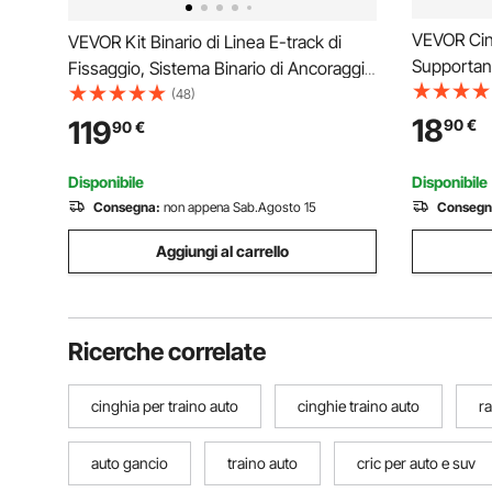
VEVOR Cin
VEVOR Kit Binario di Linea E-track di
Supportano
Fissaggio, Sistema Binario di Ancoraggio
Sollevame
del Carico, Confezione da 6 Binari E-
(48)
Persone co
Track da 1524 mm, Adatto per Garage,
18
119
90
€
90
€
2 Cinghie 
Furgoni, Rimorchi, Motociclette
Elettrodom
Disponibile
Disponibile
Consegna:
non appena Sab.Agosto 15
Consegn
Aggiungi al carrello
Ricerche correlate
cinghia per traino auto
cinghie traino auto
r
auto gancio
traino auto
cric per auto e suv