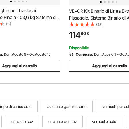
ghie per Traslochi
VEVOR Kit Binario di Linea E-t
 Fino a 453,6 kg Sistema di
Fissaggio, Sistema Binario di
nto e Spostamento per
(17)
del Carico, Confezione da 8 c
(48)
n 2 Cinghie di Imbracatura e
1,2 m, 0,6 m, 0,3 m Binari E-Tr
114
90
€
Portanti, per Spostare Mobili,
per Furgoni e Rimorchi
estici
Disponibile
a:
Dom.Agosto 9 - Gio.Agosto 13
Consegna:
Dom.Agosto 9 - Gio.Ag
Aggiungi al carrello
Aggiungi al carrello
ampe di carico auto
auto auto gancio traino
verricelli per a
cric auto suv
cric auto per suv
verricello auto