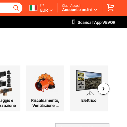
IT/
Ciao, Accedi
Account e ordini
EUR
Scarica l'App VEVOR
aggio e
Riscaldamento,
Elettrico
Ma
zzazione
Ventilazione e
Co
Raffreddamento