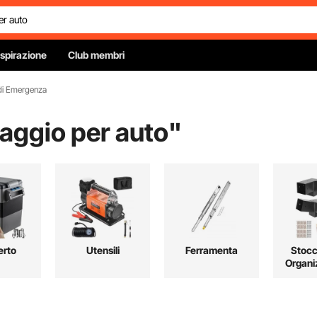
Ispirazione
Club membri
 di Emergenza
saggio per auto
"
erto
Utensili
Ferramenta
Stocc
Organi