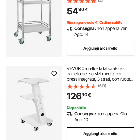
(47)
Clinica, Vassoio di Stoccaggio
54
90
€
Mobile per Impieghi Gravosi
Rimangono solo 4, Ordina subito
Consegna:
non appena Ven.
Ago. 14
Aggiungi al carrello
VEVOR Carrello da laboratorio,
carrello per servizi medici con
presa integrata, 3 strati, con ruote
girevoli, portata 100 kg, per
(613)
laboratorio, clinica, salone di
126
90
€
bellezza, salone
Disponibile
Consegna:
non appena Gio.
Ago. 13
Aggiungi al carrello