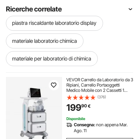
Ricerche correlate
piastra riscaldante laboratorio display
materiale laboratorio chimica
materiale per laboratorio di chimica
distillatore acqua da laboratorio
VEVOR Carrello da Laboratorio da 3
Ripiani, Carrello Portaoggetti
Medico Mobile con 2 Cassetti 1
agitatore magnetico laboratorio piastra riscaldante
Vassoio, Carrello Servizio in
(376)
Materiale ABS, con 4 Ruote per
199
90
€
Laboratorio, Clinica, Ospedale,
Salone
Disponibile
Consegna:
non appena Mar.
Ago. 11