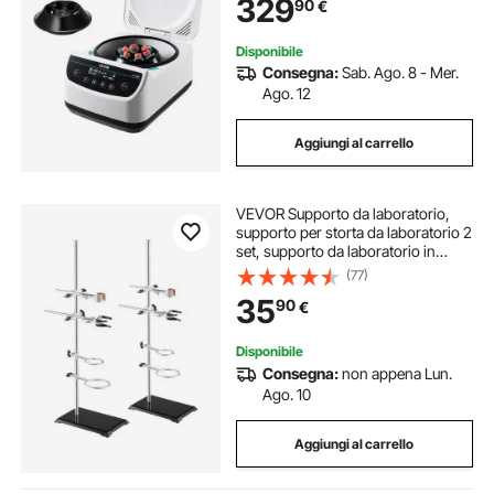
329
90
€
per Esperimenti di Laboratorio
Disponibile
Consegna:
Sab. Ago. 8 - Mer.
Ago. 12
Aggiungi al carrello
VEVOR Supporto da laboratorio,
supporto per storta da laboratorio 2
set, supporto da laboratorio in
acciaio Asta da 60 cm e base in
(77)
ghisa da 21 x 13,5 cm, include
35
90
€
morsetti per matracci
Disponibile
Consegna:
non appena Lun.
Ago. 10
Aggiungi al carrello