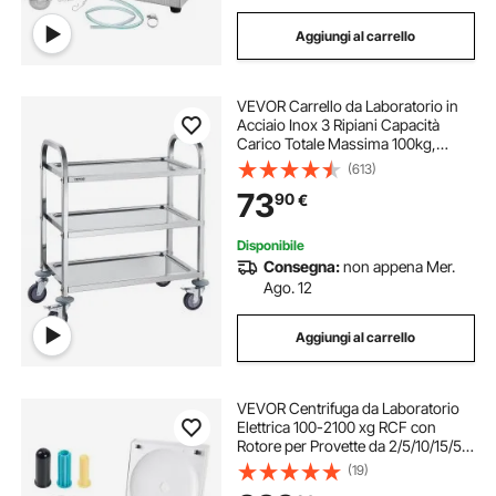
Aggiungi al carrello
VEVOR Carrello da Laboratorio in
Acciaio Inox 3 Ripiani Capacità
Carico Totale Massima 100kg,
Carrello Sanitario in Acciaio Inox
(613)
201 740 x 396 x 860 mm, Carrello
73
90
€
per Medicazione da Laboratorio 3
Piani
Disponibile
Consegna:
non appena Mer.
Ago. 12
Aggiungi al carrello
VEVOR Centrifuga da Laboratorio
Elettrica 100-2100 xg RCF con
Rotore per Provette da 2/5/10/15/50
ml, Velocità Regolabile da 500 a
(19)
4000 Giri/min, Bassa Rumorosità