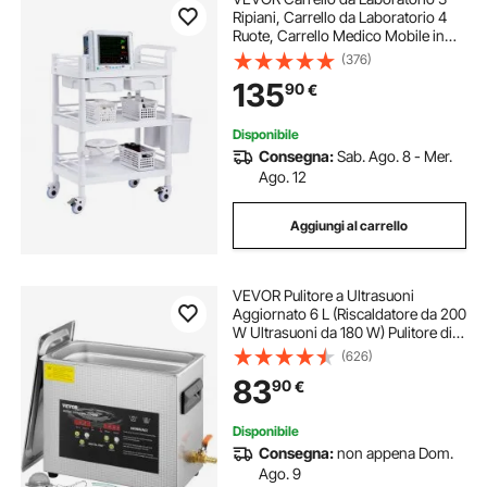
Ripiani, Carrello da Laboratorio 4
Ruote, Carrello Medico Mobile in
Materiale PP, Carrello da
(376)
Laboratorio con 3 Contenitori per
135
90
€
Laboratorio, Clinica, Salone,
Ospedale
Disponibile
Consegna:
Sab. Ago. 8 - Mer.
Ago. 12
Aggiungi al carrello
VEVOR Pulitore a Ultrasuoni
Aggiornato 6 L (Riscaldatore da 200
W Ultrasuoni da 180 W) Pulitore di
Parti a Ultrasuoni da Laboratorio
(626)
Digitale con Temporizzatore per
83
90
€
Pulizia di Strumenti di Gioielli
Disponibile
Consegna:
non appena Dom.
Ago. 9