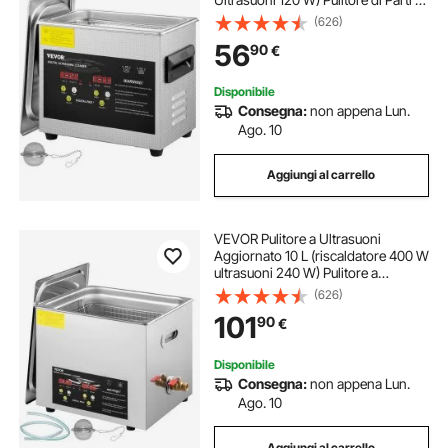
Ultrasuoni da Laboratorio Digitale
(626)
con Riscaldamento per Pulizia di
56
90
€
Parti di Occhiali Gioielli
Disponibile
Consegna:
non appena Lun.
Ago. 10
Aggiungi al carrello
VEVOR Pulitore a Ultrasuoni
Aggiornato 10 L (riscaldatore 400 W
ultrasuoni 240 W) Pulitore a
Ultrasuoni da Laboratorio Digitale
(626)
con Temporizzatore del
101
90
€
Riscaldatore per Pulizia di Parti di
Strumenti
Disponibile
Consegna:
non appena Lun.
Ago. 10
Aggiungi al carrello