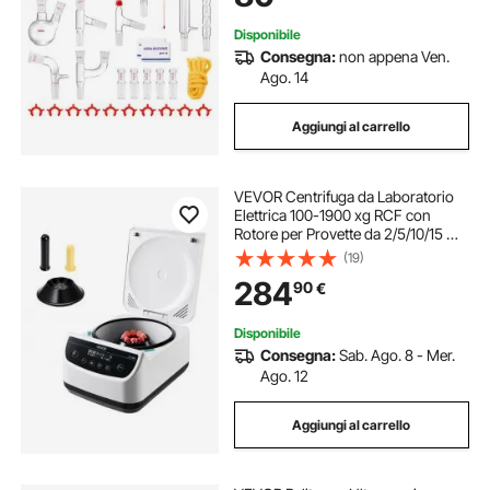
Disponibile
Consegna:
non appena Ven.
Ago. 14
Aggiungi al carrello
VEVOR Centrifuga da Laboratorio
Elettrica 100-1900 xg RCF con
Rotore per Provette da 2/5/10/15 ml,
Velocità Regolabile da 500 a 4000
(19)
Giri/min, Bassa Rumorosità per
284
90
€
Esperimenti di Laboratorio
Disponibile
Consegna:
Sab. Ago. 8 - Mer.
Ago. 12
Aggiungi al carrello