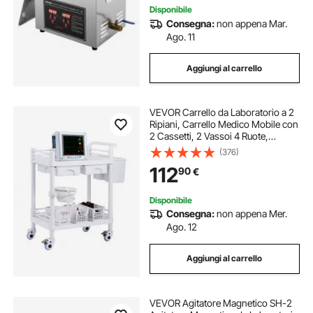
Disponibile
Consegna:
non appena Mar.
Ago. 11
Aggiungi al carrello
VEVOR Carrello da Laboratorio a 2
Ripiani, Carrello Medico Mobile con
2 Cassetti, 2 Vassoi 4 Ruote,
Carrello per Servizio con Materiale
(376)
PP, 3 Contenitori, per Laboratorio,
112
90
€
Clinica, Ospedale, Salone
Disponibile
Consegna:
non appena Mer.
Ago. 12
Aggiungi al carrello
VEVOR Agitatore Magnetico SH-2