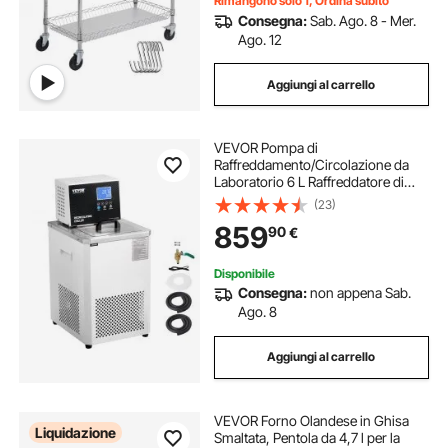
Rimangono solo 1, Ordina subito
Consegna:
Sab. Ago. 8 - Mer.
Ago. 12
Aggiungi al carrello
VEVOR Pompa di
Raffreddamento/Circolazione da
Laboratorio 6 L Raffreddatore di
Fluido di Raffreddamento -5 ℃-100
(23)
°C Pompa di Circolazione Schermo
859
90
€
LCD Bagnomaria Raffreddamento
ad Acqua Circolante
Disponibile
Consegna:
non appena Sab.
Ago. 8
Aggiungi al carrello
VEVOR Forno Olandese in Ghisa
Liquidazione
Smaltata, Pentola da 4,7 l per la