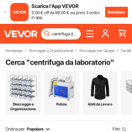
Scarica l'App VEVOR
Installare
5
,00
€
off da
99
,00
€
sui primi 3 ordini
in app.
Homepage
Stoccaggio e Organizzazione
Stoccaggio per Garage
Carrelli
Cerca "
centrifuga da laboratorio
"
Stoccaggio e
Pulizia
Abiti da Lavoro
Organizzazione
Ordina per:
Popolare
Filtri