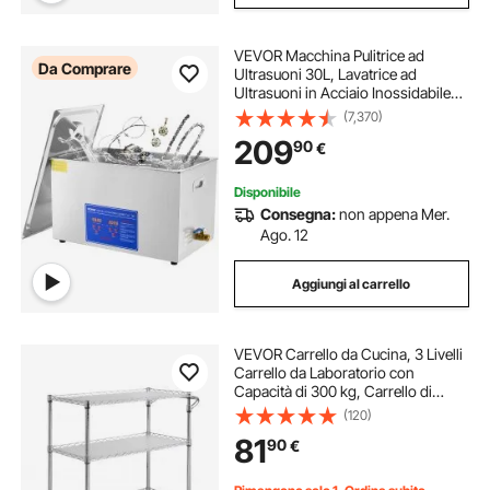
VEVOR Macchina Pulitrice ad
Da Comprare
Ultrasuoni 30L, Lavatrice ad
Ultrasuoni in Acciaio Inossidabile
Multifunzione con Timer Digitale,
(7,370)
Pulitrice Professionale per Occhiali
209
90
€
Orologi Gioielli Laboratorio
Disponibile
Consegna:
non appena Mer.
Ago. 12
Aggiungi al carrello
VEVOR Carrello da Cucina, 3 Livelli
Carrello da Laboratorio con
Capacità di 300 kg, Carrello di
Servizio Telaio Cromato, Carrello
(120)
Portaoggetti, Carrello di Trasporto
81
90
€
6 Ganci, per Uso Interno Esterno