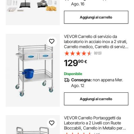
Ago. 16
Aggiungi al carrello
VEVOR Carrello di servizio da
laboratorio in acciaio inox a 2 strati,
Carrello medico, Carrello di servizio
dentale con ruote bloccabili e
(613)
secchio, per laboratorio, ospedale,
129
90
€
uso dentale
Disponibile
Consegna:
non appena Mer.
Ago. 12
Aggiungi al carrello
VEVOR Carrello Portaoggetti da
Laboratorio a 2 Livelli con Ruote
Bloccabili, Carrello in Metallo per
Servizio Medico, Vassoio per