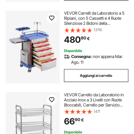
VEVOR Carrelli da Laboratorio a 5
Ripiani, con 5 Cassetti e 4 Ruote
Silenziose 2 Bidoni della
Spazzatura, Carrello Medico Mobile
(376)
Materiale PP, Carrello per
480
90
€
Laboratorio, Clinica, Ospedale,
Salone, Blu
Disponibile
Consegna:
non appena Mar.
Ago. 11
Aggiungi al carrello
VEVOR Carrello da Laboratorio in
Acciaio Inox a 3 Livelli con Ruote
Bloccabili, Carrello per Servizio
Medico, Vassoio per Clinica,
(47)
Vassoio di Stoccaggio Mobile per
66
90
€
Impieghi Gravosi per Ospedale
Disponibile