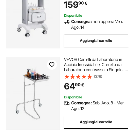
159
90
€
Laboratorio, Clinica, Ospedale,
Salone, Bianco
Disponibile
Consegna:
non appena Ven.
Ago. 14
Aggiungi al carrello
VEVOR Carrelli da Laboratorio in
Acciaio Inossidabile, Carrello da
Laboratorio con Vassoio Singolo, 2
Ruote Silenziose, Carrello da
(376)
Laboratorio con Rotelle per
64
90
€
Laboratorio, Clinica, Ospedale,
Salone
Disponibile
Consegna:
Sab. Ago. 8 - Mer.
Ago. 12
Aggiungi al carrello