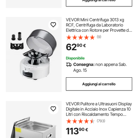
VEVOR Mini Centrifuga 3013 xg
RCF, Centrifuga da Laboratorio
Elettrica con Rotore per Provette da
0,2/1,5/2 ml, Velocità Fissa 7000
(9)
Giri/min, Bassa Rumorosità per
62
90
€
Esperimenti di Laboratorio
Disponibile
Consegna:
non appena Sab.
Ago. 15
Aggiungi al carrello
VEVOR Pulitore a Ultrasuoni Display
Digitale in Acciaio Inox Capienza 10
Litri con Riscaldamento Tempo
Temperatura Regolabile, Macchina
(793)
Pulitrice a Ultrasuoni per Gioielli
113
90
€
Occhiali Orologi Laboratorio