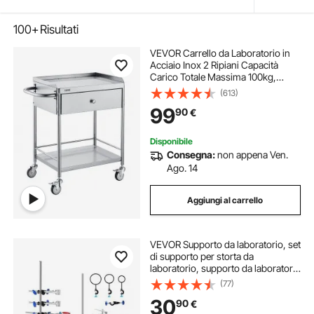
100+
Risultati
VEVOR Carrello da Laboratorio in
Acciaio Inox 2 Ripiani Capacità
Carico Totale Massima 100kg,
Carrello Sanitario in Acciaio Inox
(613)
201 710 x 421 x 785 mm, Carrello
99
90
€
per Medicazione da Laboratorio 2
Piani
Disponibile
Consegna:
non appena Ven.
Ago. 14
Aggiungi al carrello
VEVOR Supporto da laboratorio, set
di supporto per storta da
laboratorio, supporto da laboratorio
in acciaio da 60 cm e base in ghisa
(77)
da 21 x 13,5 cm, include morsetti
30
90
€
per matracci