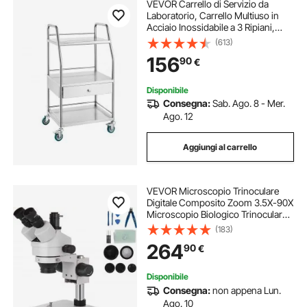
VEVOR Carrello di Servizio da
Laboratorio, Carrello Multiuso in
Acciaio Inossidabile a 3 Ripiani,
Carrello Medico Odontoiatrico
(613)
Ruote Bloccabili per Laboratorio,
156
90
€
Ospedale
Disponibile
Consegna:
Sab. Ago. 8 - Mer.
Ago. 12
Aggiungi al carrello
VEVOR Microscopio Trinoculare
Digitale Composito Zoom 3.5X-90X
Microscopio Biologico Trinoculare
Senza Luce da Laboratorio 360°
(183)
Girevole con Supporto a Colonna
264
90
€
Senza Luce
Disponibile
Consegna:
non appena Lun.
Ago. 10