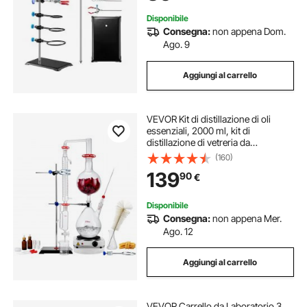
Disponibile
Consegna:
non appena Dom.
Ago. 9
Aggiungi al carrello
VEVOR Kit di distillazione di oli
essenziali, 2000 ml, kit di
distillazione di vetreria da
laboratorio 3.3 Boro con piastra
(160)
riscaldante da 1500 W e 24, 40
139
90
€
giunti, set da 28 pezzi
Disponibile
Consegna:
non appena Mer.
Ago. 12
Aggiungi al carrello
VEVOR Carrello da Laboratorio 3