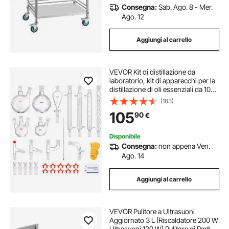
Consegna:
Sab. Ago. 8 - Mer.
Ago. 12
Aggiungi al carrello
VEVOR Kit di distillazione da
laboratorio, kit di apparecchi per la
distillazione di oli essenziali da 1000
ml, set di attrezzature per vetreria
(183)
da 32 pezzi
105
90
€
Disponibile
Consegna:
non appena Ven.
Ago. 14
Aggiungi al carrello
VEVOR Pulitore a Ultrasuoni
Aggiornato 3 L (Riscaldatore 200 W
Ultrasuoni 120 W) Pulitore di Parti a