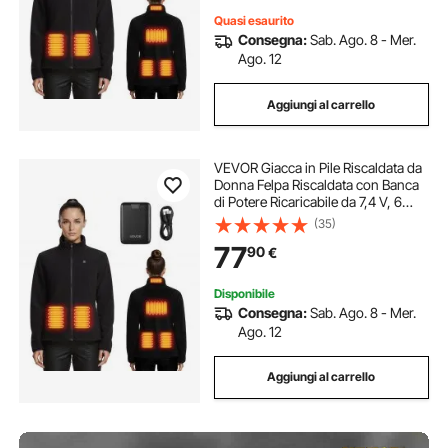
Quasi esaurito
Consegna:
Sab. Ago. 8 - Mer.
Ago. 12
Aggiungi al carrello
VEVOR Giacca in Pile Riscaldata da
Donna Felpa Riscaldata con Banca
di Potere Ricaricabile da 7,4 V, 6
Zone di Riscaldamento, 3 Livelli di
(35)
Temperatura, per Campeggio
77
90
€
Invernale all'Aperto, Taglia XXL
Disponibile
Consegna:
Sab. Ago. 8 - Mer.
Ago. 12
Aggiungi al carrello