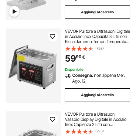
Aggiungi al carrello
VEVOR Pulitore a Ultrasuoni Digitale
in Acciaio Inox Capacità 3 Litri con
Riscaldamento Tempo Temperatura
Regolabile, Macchina Pulitrice a
(793)
Ultrasuoni da Gioielli Occhiali
59
90
€
Orologi Laboratorio Clinico
Disponibile
Consegna:
non appena Mer.
Ago. 12
Aggiungi al carrello
VEVOR Pulitore a Ultrasuoni
Vassoio Display Digitale in Acciaio
Inox Capienza 2 Litri con
Riscaldamento Tempo Temperatura
(793)
Regolabile, Macchina Pulitrice a