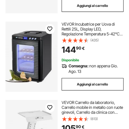
Aggiungi al carrello
VEVOR Incubatrice per Uova di
Rettili 25L, Display LED,
Regolazione Temperatura 5-42℃,
Riscaldamento e Raffreddamento,
(435)
220V, per Laboratorio e Cova Uova
144
90
€
Disponibile
Consegna:
non appena Gio.
Ago. 13
Aggiungi al carrello
VEVOR Carrello da laboratorio,
Carrello mobile in metallo con ruote
girevoli, Carrello da clinica con
vassoio con capacità di peso di 220
(613)
libbre, per laboratorio, clinica,
105
90
€
bellezza e salone