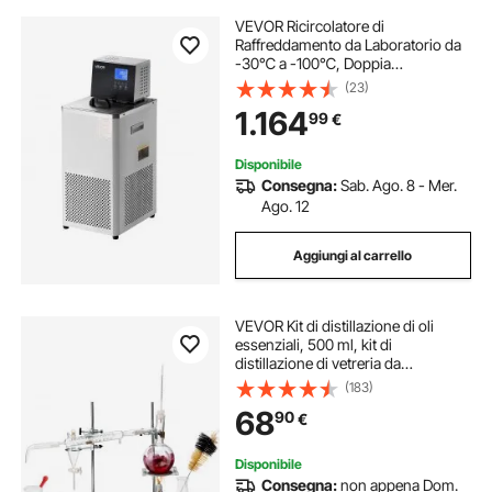
VEVOR Ricircolatore di
Raffreddamento da Laboratorio da
-30℃ a -100℃, Doppia
Circolazione Interna ed Esterna da
(23)
6 L, Pompa di Circolazione del
1.164
99
€
Liquido di Raffreddamento a Bassa
Temperatura
Disponibile
Consegna:
Sab. Ago. 8 - Mer.
Ago. 12
Aggiungi al carrello
VEVOR Kit di distillazione di oli
essenziali, 500 ml, kit di
distillazione di vetreria da
laboratorio 3.3 Boro con lampada
(183)
ad alcool, rete in ceramica e 24, 40
68
90
€
giunti, set da 28 pezzi
Disponibile
Consegna:
non appena Dom.