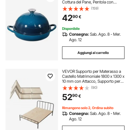
Cottura del Pane, Pentola con
Coperchio e Doppi Manici,
(159)
Compatibile con Forni a Induzione
42
90
€
Fino a 260 ℃, per Cucinare e
Arrostire
Disponibile
Consegna:
Sab. Ago. 8 - Mer.
Ago. 12
Aggiungi al carrello
VEVOR Supporto per Materasso a
Castello Matrimoniale 1800 x 1300 x
10 mm con Attacco, Supporto per
Doghe da Letto, Tavola da Letto
(90)
Pieghevole, Pronto all'Uso, 8 Pezzi,
52
90
€
Legno Naturale
Rimangono solo 2, Ordina subito
Consegna:
Sab. Ago. 8 - Mer.
Ago. 12