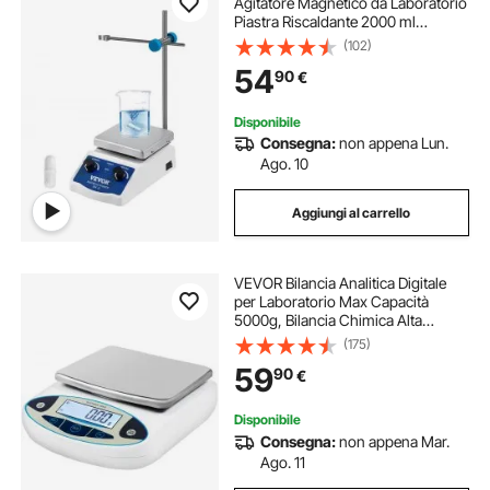
Agitatore Magnetico da Laboratorio
Piastra Riscaldante 2000 ml
Capacità di Miscelazione con
(102)
Piastra Riscaldante Miscelatore
54
90
€
Riscaldante Display Digitale
Disponibile
Consegna:
non appena Lun.
Ago. 10
Aggiungi al carrello
VEVOR Bilancia Analitica Digitale
per Laboratorio Max Capacità
5000g, Bilancia Chimica Alta
Precisione 0.01g, Bilancia Tecnica
(175)
applicata a Laboratori, Università,
59
90
€
Aziende, Industrie, Gioiellieri ecc
Disponibile
Consegna:
non appena Mar.
Ago. 11