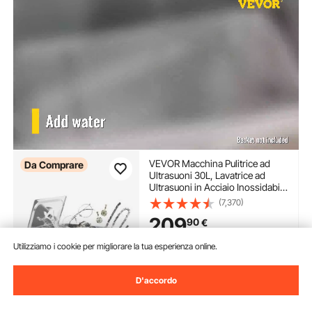
VEVOR Macchina Pulitrice ad
Da Comprare
Ultrasuoni 30L, Lavatrice ad
Ultrasuoni in Acciaio Inossidabile
Multifunzione con Timer Digitale,
(7,370)
Pulitrice Professionale per
209
90
€
Occhiali Orologi Gioielli
Laboratorio
Utilizziamo i cookie per migliorare la tua esperienza online.
Disponibile
Consegna:
non appena Mer.
Ago. 12
D'accordo
Aggiungi al carrello