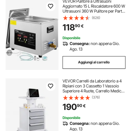
VEVOR Pulitore a Ultrasuoni
Aggiornato 15 L Riscaldatore 600 W
Ultrasuoni 360 W Pulitore per Parti
a Ultrasuoni da Laboratorio Digitale
(626)
con Temporizzatore per Pulizia di
118
90
€
Strumenti Dentali in Vetro
Disponibile
Consegna:
non appena Gio.
Ago. 13
Aggiungi al carrello
VEVOR Carrelli da Laboratorio a 4
Ripiani con 3 Cassetto 1 Vassoio
Superiore 4 Ruote, Carrello Medico
Mobile Materiale ABS
(376)
Consilenziose, Carrelli per
190
90
€
Laboratorio, Clinica, Ospedale,
Salone, Bianco
Disponibile
Consegna:
non appena Gio.
Ago. 13