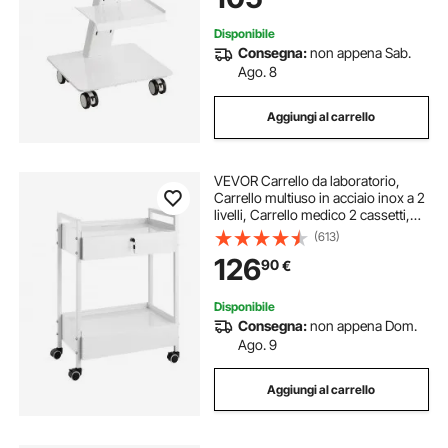
Disponibile
Consegna:
non appena Sab.
Ago. 8
Aggiungi al carrello
VEVOR Carrello da laboratorio,
Carrello multiuso in acciaio inox a 2
livelli, Carrello medico 2 cassetti,
rotelle girevoli per laboratorio,
(613)
ospedale, odontoiatria, salone
126
90
€
bellezza
Disponibile
Consegna:
non appena Dom.
Ago. 9
Aggiungi al carrello