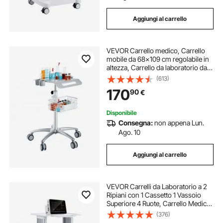
Aggiungi al carrello
VEVOR Carrello medico, Carrello
mobile da 68x109 cm regolabile in
altezza, Carrello da laboratorio da
tavolo con rotelle per clinica,
(613)
bellezza e salone
170
90
€
Disponibile
Consegna:
non appena Lun.
Ago. 10
Aggiungi al carrello
VEVOR Carrelli da Laboratorio a 2
Ripiani con 1 Cassetto 1 Vassoio
Superiore 4 Ruote, Carrello Medico
Mobile Materiale ABS
(376)
Consilenziose, Carrelli per