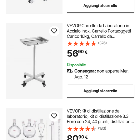
Aggiungi al carrello
VEVOR Carrello da Laboratorio in
Acciaio Inox, Carrello Portaoggetti
Carico 16kg, Carrello da
Laboratorio Regolabile in Altezza
(376)
84-132,5 cm, Vassoio Rimovibile,
56
90
€
Carrello per Clinica Salone
Ospedale
Disponibile
Consegna:
non appena Mer.
Ago. 12
Aggiungi al carrello
VEVOR Kit di distillazione da
laboratorio, kit di distillazione 3.3
Boro con 24, 40 giunti, distillazione
di oli essenziali da 1000 ml, set di
(183)
attrezzature per vetreria da 29 pezzi
80
90
€