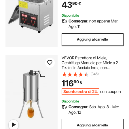
43
90
€
Ultrasuoni per Gioielli Occhiali
Laboratorio
Disponibile
Consegna:
non appena Mar.
Ago. 11
Aggiungi al carrello
VEVOR Estrattore di Miele,
Centrifuga Manuale per Miele a 2
Telaini in Acciaio Inox, con
Coperchio Trasparente, Regolabile
(346)
in Altezza, Apicoltura per
116
90
€
Estrazione di Favi, 340 x 610 x 1080
mm
Sconto extra di 2%
con coupon
Disponibile
Consegna:
Sab. Ago. 8 - Mer.
Ago. 12
Aggiungi al carrello