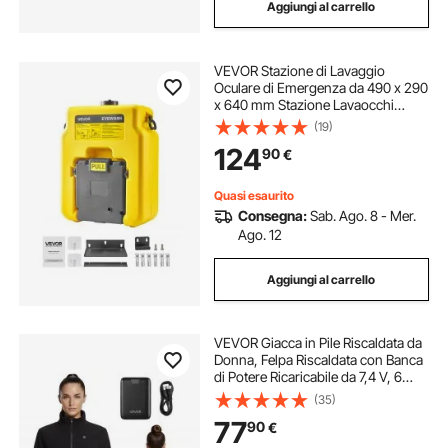
Aggiungi al carrello
VEVOR Stazione di Lavaggio
Oculare di Emergenza da 490 x 290
x 640 mm Stazione Lavaocchi
Portatile con 2 Spruzzi,
(19)
Installazione Semplificata, per
124
90
€
Scuole, Laboratori, Fabbriche,
Giallo
Quasi esaurito
Consegna:
Sab. Ago. 8 - Mer.
Ago. 12
Aggiungi al carrello
VEVOR Giacca in Pile Riscaldata da
Donna, Felpa Riscaldata con Banca
di Potere Ricaricabile da 7,4 V, 6
Zone di Riscaldamento, 3 Livelli di
(35)
Temperatura, per Campeggio
77
90
€
Invernale all'Aperto, Taglia XL