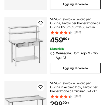
Aggiungi al carrello
cassetto per cucina acciaio
VEVOR Tavolo da Lavoro per
cassetti cucina acciaio
cassetti cucine
Cucina, Tavolo per Preparazione da
Cucina 1220 x 610 x 1400 mm in
Acciaio Inox con Cassetti Ripiani
(1,128)
cassetto interno cucina
cassetti da cucina
Portaoggetti, Piano Carico max 245
459
90
€
kg, Ristorante, Hotel, Supermercato
maniglie per cassetti cucina
cassetto cucina
Disponibile
Consegna:
Dom. Ago. 9 - Gio.
Ago. 13
Aggiungi al carrello
VEVOR Tavolo da Lavoro per
Cucina in Acciaio Inox, Tavolo per
Preparazione da Cucina 1524 x 610
x 894 mm con Ruote Alzatina 30
(1,128)
mm, Banco Preparazione Ripiano di
299
90
€
Base Portaoggetti, Ristorante, Hotel