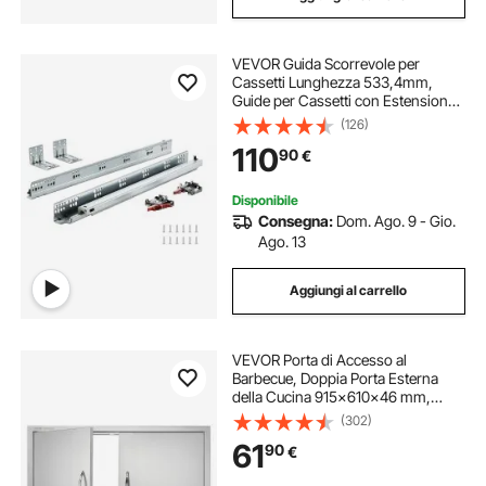
VEVOR Guida Scorrevole per
Cassetti Lunghezza 533,4mm,
Guide per Cassetti con Estensione
Carico max. 45,4kg, Guida
(126)
Cassetto Estraibile Laterale in
110
90
€
Acciaio al Carbonio, Set di Guida
Cassetti 10 Pezzi
Disponibile
Consegna:
Dom. Ago. 9 - Gio.
Ago. 13
Aggiungi al carrello
VEVOR Porta di Accesso al
Barbecue, Doppia Porta Esterna
della Cucina 915x610x46 mm,
Porta ad Incasso in Acciaio Inox,
(302)
con Maniglie, per Isola Barbecue,
61
90
€
Armadio da Esterno, Giardino,
Argento