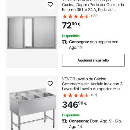
Cucina, Doppia Porta per Cucina da
Esterno 36 L x 24 A, Porta ad
Incasso in Acciaio Inox ad Incasso,
(180)
per Isola BBQ, Stazione per
72
90
€
Grigliate, Armadietto da Esterno
Disponibile
Consegna:
non appena Ven.
Ago. 14
Aggiungi al carrello
VEVOR Lavello da Cucina
Commerciale in Acciaio Inox con 3
Lavandini Lavello Autoportante in
Acciaio Inox 304 Lavandino Singolo
(97)
254x356x254 mm per Bar,
346
90
€
Ristorante, Hotel, Cucina
Commerciale
Disponibile
Consegna:
Dom. Ago. 9 - Gio.
Ago. 13