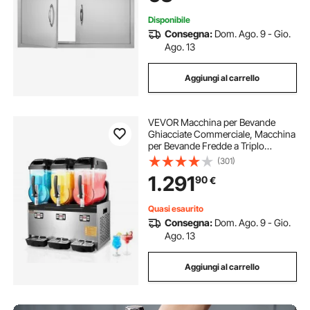
Argento
Disponibile
Consegna:
Dom. Ago. 9 - Gio.
Ago. 13
Aggiungi al carrello
VEVOR Macchina per Bevande
Ghiacciate Commerciale, Macchina
per Bevande Fredde a Triplo
Serbatoio 12L x 3, Macchina per
(301)
Bevande Ghiacciate in Acciaio Inox,
1.291
90
€
Macchina per Bevande Smoothie
Bar Hotel
Quasi esaurito
Consegna:
Dom. Ago. 9 - Gio.
Ago. 13
Aggiungi al carrello