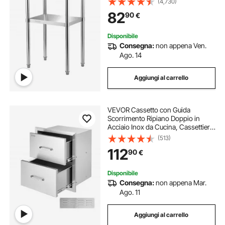
(4,730)
Commerciale Altezza Ripiani
82
90
€
Regolabile per Ristorante Bar
Garage Esterno
Disponibile
Consegna:
non appena Ven.
Ago. 14
Aggiungi al carrello
VEVOR Cassetto con Guida
Scorrimento Ripiano Doppio in
Acciaio Inox da Cucina, Cassettiera
per Isola di Cucina BBQ Cucina
(513)
Esterna Cassetto Doppio con Guide
112
90
€
Scorrimento in Acciaio Inox Altezza
52,4cm
Disponibile
Consegna:
non appena Mar.
Ago. 11
Aggiungi al carrello