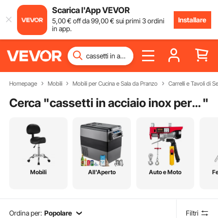
Scarica l'App VEVOR
Installare
5
,00
€
off da
99
,00
€
sui primi 3 ordini
in app.
Homepage
Mobili
Mobili per Cucina e Sala da Pranzo
Carrelli e Tavoli di S
Cerca "
cassetti in acciaio inox per cucina da esterno
"
Mobili
All'Aperto
Auto e Moto
F
Ordina per:
Popolare
Filtri