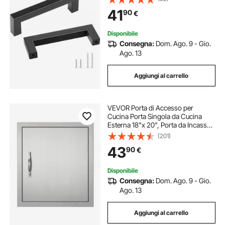
96 mm, Maniglie Quadrate
41
90
€
Moderne per Cassetti da Cucina
Bagno, Nero Opaco
Disponibile
Consegna:
Dom. Ago. 9 - Gio.
Ago. 13
Aggiungi al carrello
VEVOR Porta di Accesso per
Cucina Porta Singola da Cucina
Esterna 18"x 20", Porta da Incasso
in Acciaio Inox, Montaggio a
(201)
Incasso per Isola BBQ, Stazione per
43
90
€
Grigliate, Mobile da Esterno
Disponibile
Consegna:
Dom. Ago. 9 - Gio.
Ago. 13
Aggiungi al carrello