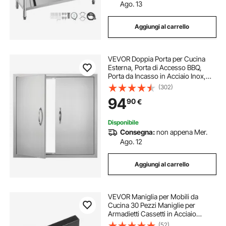
Ago. 13
Aggiungi al carrello
VEVOR Doppia Porta per Cucina
Esterna, Porta di Accesso BBQ,
Porta da Incasso in Acciaio Inox,
Porta Verticale a Parete con
(302)
Maniglie, per Isola BBQ Stazione
94
90
€
per Grigliate, Mobile Esterno
790x790 mm
Disponibile
Consegna:
non appena Mer.
Ago. 12
Aggiungi al carrello
VEVOR Maniglia per Mobili da
Cucina 30 Pezzi Maniglie per
Armadietti Cassetti in Acciaio
Inossidabile Distanza Fori Centrali
(52)