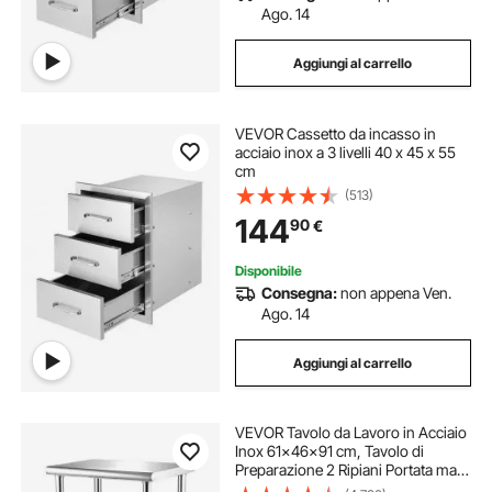
Ago. 14
Aggiungi al carrello
VEVOR Cassetto da incasso in
acciaio inox a 3 livelli 40 x 45 x 55
cm
(513)
144
90
€
Disponibile
Consegna:
non appena Ven.
Ago. 14
Aggiungi al carrello
VEVOR Tavolo da Lavoro in Acciaio
Inox 61x46x91 cm, Tavolo di
Preparazione 2 Ripiani Portata max.
272,4 kg, Tavolo da Cucina