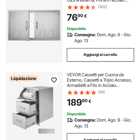
inox, Porta a parete verticale per
(302)
isola cucina, mobiletto da esterno
76
90
€
Disponibile
Consegna:
Dom. Ago. 9 - Gio.
Ago. 13
Aggiungi al carrello
VEVOR Cassetti per Cucina da
Liquidazione
Esterno, Cassetti a Triplo Accesso,
Armadietti a Filo in Acciaio
Inossidabile, Organizzatore per
(56)
Isola Barbecue con Maniglia e
189
90
€
Supporto di Carta 420x520x736
mm
Disponibile
Consegna:
Dom. Ago. 9 - Gio.
Ago. 13
Aggiungi al carrello