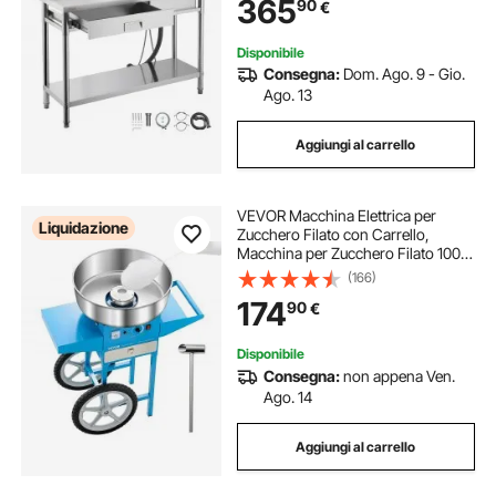
365
90
€
Lavabo da Esterno con Piano di
Lavoro Sinistra
Disponibile
Consegna:
Dom. Ago. 9 - Gio.
Ago. 13
Aggiungi al carrello
VEVOR Macchina Elettrica per
Liquidazione
Zucchero Filato con Carrello,
Macchina per Zucchero Filato 1000
W con Ciotola in Acciaio Inox 52
(166)
cm, Misurino per Zucchero
174
90
€
Cassetto, per Compleanni, Feste,
Blu
Disponibile
Consegna:
non appena Ven.
Ago. 14
Aggiungi al carrello