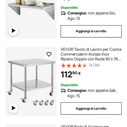
Inox per Cucina
Disponibile
Consegna:
non appena Gio.
Ago. 13
Aggiungi al carrello
VEVOR Tavolo di Lavoro per Cucina
Commerciale in Acciaio Inox
Ripiano Doppio con Ruote 90 x 76 x
82 cm, Piano di Lavoro per Cucina
(4,730)
Uso Commerciale in Acciaio Inox
112
90
€
Capacità Carico Totale160kg 2 Piani
Disponibile
Consegna:
non appena Sab.
Ago. 15
Aggiungi al carrello
VEVOR Porta di Accesso per