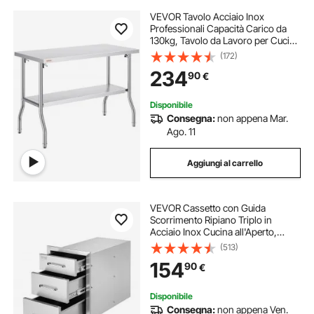
VEVOR Tavolo Acciaio Inox
Professionali Capacità Carico da
130kg, Tavolo da Lavoro per Cucina
Gastronomia Tavolo da Lavoro, 2
(172)
Piani Pieghevole 122 x 61 x 85 cm
234
90
€
Lavoro Commerciale per Ristorante
Cucina
Disponibile
Consegna:
non appena Mar.
Ago. 11
Aggiungi al carrello
VEVOR Cassetto con Guida
Scorrimento Ripiano Triplo in
Acciaio Inox Cucina all'Aperto,
Cassettiera per Isola di BBQ Cucina
(513)
Esterna Cassetto Triplo con Guide
154
90
€
Scorrimento in Acciaio Inox Altezza
51,6cm
Disponibile
Consegna:
non appena Ven.