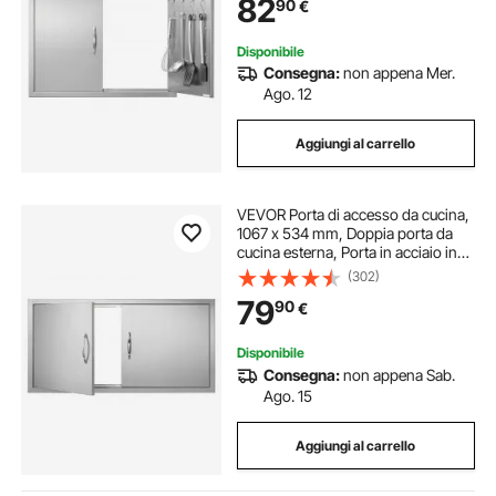
82
90
€
Disponibile
Consegna:
non appena Mer.
Ago. 12
Aggiungi al carrello
VEVOR Porta di accesso da cucina,
1067 x 534 mm, Doppia porta da
cucina esterna, Porta in acciaio inox
da incasso per isola cucina,
(302)
stazione cucina, mobiletto da
79
90
€
esterno
Disponibile
Consegna:
non appena Sab.
Ago. 15
Aggiungi al carrello