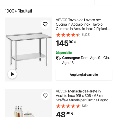
1000+
Risultati
VEVOR Tavolo da Lavoro per
Cucina in Acciaio Inox, Tavolo
Centrale in Acciaio Inox 2 Ripiani
con Alzatina 121,9 x 61 cm
(1,128)
Preparazione Catering da Hotel,
145
90
€
Ristorante, Supermercato,
Panetterie, Bar
Disponibile
Consegna:
Dom. Ago. 9 - Gio.
Ago. 13
Aggiungi al carrello
VEVOR Mensola da Parete in
Acciaio Inox 915 x 305 x 63 mm
Scaffale Murale per Cucina Bagno
Soggiorno Capacità Carico Max.
(35)
113kg, Mensola da Parete
48
90
€
Portaoggetti Portaspezie in Acciaio