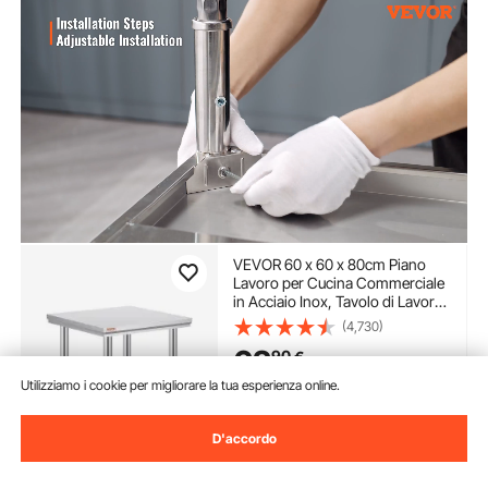
VEVOR 60 x 60 x 80cm Piano
Lavoro per Cucina Commerciale
in Acciaio Inox, Tavolo di Lavoro
da Cucina 2 Piani Altezza
(4,730)
Regolabile, Tavolo da Lavoro per
62
90
€
Cucina Professionale in Acciaio
Inox con 4 Gambe
Utilizziamo i cookie per migliorare la tua esperienza online.
Disponibile
Consegna:
non appena Gio.
D'accordo
Ago. 13