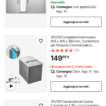
Disponibile
Consegna:
non appena Gio.
Ago. 13
Aggiungi al carrello
VEVOR Congelatore da Incasso,
455 x 305 x 385 mm, Contenitore
per Ghiaccio Commerciale in
Acciaio Inox, 27,1 Litri con
(72)
Coperchio per Esterni, Set di Tubi di
149
90
€
Scarico Incluso, per Vino Freddo
Rimangono solo 2, Ordina subito
Consegna:
Dom. Ago. 9 - Gio.
Ago. 13
Aggiungi al carrello
VEVOR Casseruola da Cucina,
Capacità da 3,79 L con Coperchio