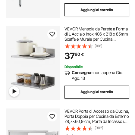
Aggiungi al carrello
VEVOR Mensola da Parete a Forma
di L Acciaio Inox 406 x 218 x 85mm
Scaffale Murale per Cucina
Soggiorno Capacità Carico Max.
(106)
20kg, Mensola da Parete
37
90
€
Portaoggetti Portaspezie in Acciaio
Inox per Cucina
Disponibile
Consegna:
non appena Gio.
Ago. 13
Aggiungi al carrello
VEVOR Porta di Accesso da Cucina,
Porta Doppia per Cucina da Esterno
78,7x60,9 cm, Porta da Incasso in
Acciaio Inox con Maniglie e Ganci,
(302)
per Isola BBQ, Stazione per Grigliate