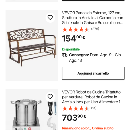
VEVOR Panca da Esterno, 127 cm,
Struttura in Acciaio al Carbonio con
Schienale in Ghisa e Braccioli con
Bordo Arrotondato, Panca da
(378)
Esterno Resistente alle Intemperie
154
90
€
per Patio, Giardino, Parco
Disponibile
Consegna:
Dom. Ago. 9 - Gio.
Ago. 13
Aggiungi al carrello
VEVOR Robot da Cucina Tritatutto
per Verdure, Robot da Cucina in
Acciaio Inox per Uso Alimentare 15
Litri 2 Lame Extra Curve a S,
(14)
Tritatutto Multifunzionale da Cucina
703
90
€
per Alimenti Verdure, Frutta
Rimangono solo 5, Ordina subito