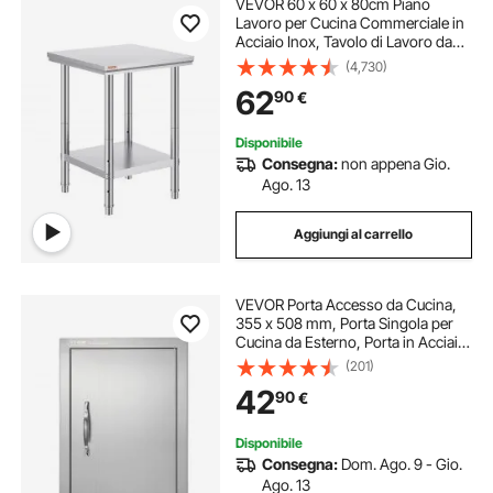
VEVOR 60 x 60 x 80cm Piano
Lavoro per Cucina Commerciale in
Acciaio Inox, Tavolo di Lavoro da
Cucina 2 Piani Altezza Regolabile,
(4,730)
Tavolo da Lavoro per Cucina
62
90
€
Professionale in Acciaio Inox con 4
Gambe
Disponibile
Consegna:
non appena Gio.
Ago. 13
Aggiungi al carrello
VEVOR Porta Accesso da Cucina,
355 x 508 mm, Porta Singola per
Cucina da Esterno, Porta in Acciaio
Inox con Montaggio a Incasso,
(201)
Isola Cucina, Stazione Cucina,
42
90
€
Mobile da Esterno
Disponibile
Consegna:
Dom. Ago. 9 - Gio.
Ago. 13