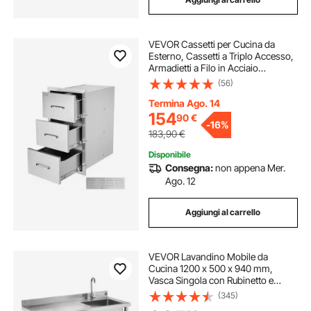
VEVOR Cassetti per Cucina da
Esterno, Cassetti a Triplo Accesso,
Armadietti a Filo in Acciaio
Inossidabile, Organizzatore per
(56)
Isola Barbecue con Maniglia, per
Cucine Esterno 470x570x570 mm
Termina Ago. 14
154
90
€
-
16%
183,90
€
Disponibile
Consegna:
non appena Mer.
Ago. 12
Aggiungi al carrello
VEVOR Lavandino Mobile da
Cucina 1200 x 500 x 940 mm,
Vasca Singola con Rubinetto e
Cassetto, Lavello da Cucina per
(345)
Garage, Ristorante, Lavanderia,