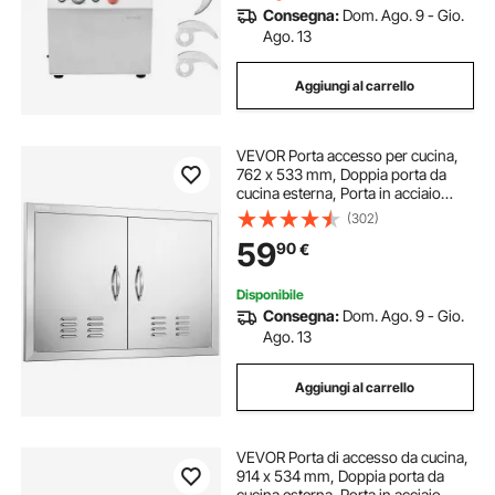
Consegna:
Dom. Ago. 9 - Gio.
Ago. 13
Aggiungi al carrello
VEVOR Porta accesso per cucina,
762 x 533 mm, Doppia porta da
cucina esterna, Porta in acciaio
inossidabile montaggio ad incasso
(302)
con maniglie e prese d'aria, isola
59
90
€
cucina, mobiletto da esterno
Disponibile
Consegna:
Dom. Ago. 9 - Gio.
Ago. 13
Aggiungi al carrello
VEVOR Porta di accesso da cucina,
914 x 534 mm, Doppia porta da
cucina esterna, Porta in acciaio