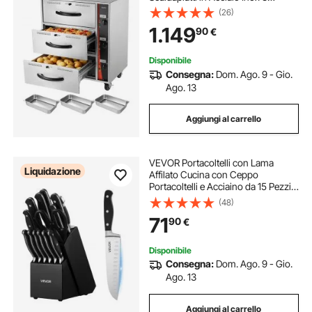
Cassetti, Intervallo di Temperatura
(26)
30-85 °C, per Ristorante, Buffet di
1.149
90
€
Hotel, Panetterie, Catering
Disponibile
Consegna:
Dom. Ago. 9 - Gio.
Ago. 13
Aggiungi al carrello
VEVOR Portacoltelli con Lama
Liquidazione
Affilato Cucina con Ceppo
Portacoltelli e Acciaino da 15 Pezzi
in Acciaio Inossidabile ad Alto
(48)
Tenore di Carbonio, Coltello da
71
90
€
Cucina con Manico Resistente alla
Rottura
Disponibile
Consegna:
Dom. Ago. 9 - Gio.
Ago. 13
Aggiungi al carrello