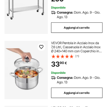
Disponibile
Consegna:
Dom. Ago. 9 - Gio.
Ago. 13
Aggiungi al carrello
VEVOR Pentola in Acciaio Inox da
7,6 Litri, Casseruola in Acciaio Inox
Ø 240x140 mm con Coperchio in
Vetro per Cottura da Cucina,
(71)
Pentola di Brodo, Pasta, Zuppa,
33
90
€
Catering Ristorante, Senza PFOA
PFAS
Disponibile
Consegna:
Dom. Ago. 9 - Gio.
Ago. 13
Aggiungi al carrello