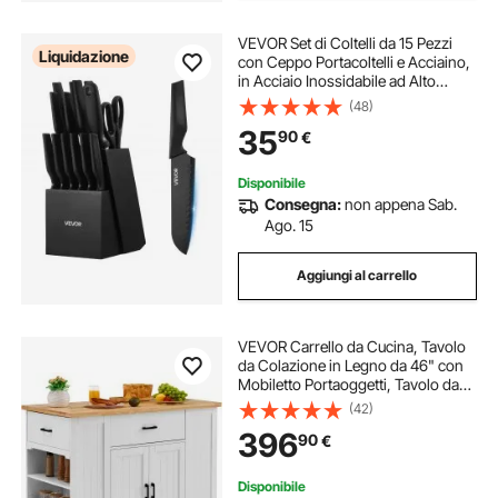
VEVOR Set di Coltelli da 15 Pezzi
Liquidazione
con Ceppo Portacoltelli e Acciaino,
in Acciaio Inossidabile ad Alto
Tenore di Carbonio, Coltello da
(48)
Cucina con Impugnatura
35
90
€
Ergonomica in PP, per Cuochi
Amatoriali
Disponibile
Consegna:
non appena Sab.
Ago. 15
Aggiungi al carrello
VEVOR Carrello da Cucina, Tavolo
da Colazione in Legno da 46" con
Mobiletto Portaoggetti, Tavolo da
Cucina Stile Fattoria con Ripiano
(42)
Regolabile, Cassetto, per Sala da
396
90
€
Pranzo, Soggiorno, Bianco
Disponibile