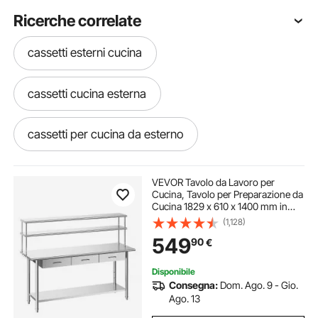
Ricerche correlate
cassetti esterni cucina
cassetti cucina esterna
cassetti per cucina da esterno
cassetti per cucina esterni
VEVOR Tavolo da Lavoro per
Cucina, Tavolo per Preparazione da
Cucina 1829 x 610 x 1400 mm in
isola cucina con cassetti
Acciaio Inox con 3 Cassetti Ripiani
(1,128)
Portaoggetti, Piano Carico max 263
549
90
€
kg, Ristorante, Hotel, Supermercato
isola per cucina con cassetti
Disponibile
Consegna:
Dom. Ago. 9 - Gio.
cassetti x cucina
cassetto di cucina acciaio
Ago. 13