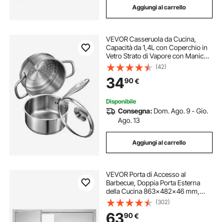
Aggiungi al carrello
VEVOR Casseruola da Cucina,
Capacità da 1,4L con Coperchio in
Vetro Strato di Vapore con Manico,
Pentole per Zuppa Verdure
(42)
Spaghetti in Acciaio Inox,
34
90
€
Casseruola da Cucina
Disponibile
Consegna:
Dom. Ago. 9 - Gio.
Ago. 13
Aggiungi al carrello
VEVOR Porta di Accesso al
Barbecue, Doppia Porta Esterna
della Cucina 863x482x46 mm,
Porta ad Incasso in Acciaio Inox,
(302)
con Maniglie, per Isola Barbecue,
63
90
€
Armadio da Esterno, Giardino,