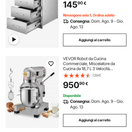
145
90
€
Griglia da Giardino
Rimangono solo 1, Ordina subito
Consegna:
Dom. Ago. 9 - Gio.
Ago. 13
Aggiungi al carrello
VEVOR Robot da Cucina
Commerciale, Miscelatore da
Cucina da 18,7 L 3 Velocità
Regolabili, Impastatrice da 1100 W
(394)
con Ciotola in Acciaio Inox per
950
90
€
Ristorante, Panetteria, Pasticceria,
Bar, Cucina
Disponibile
Consegna:
Dom. Ago. 9 - Gio.
Ago. 13
Aggiungi al carrello