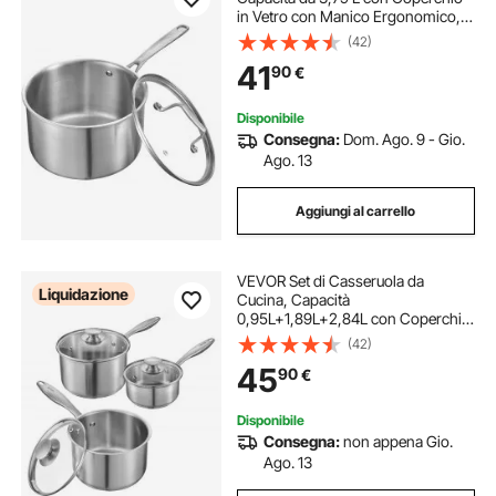
in Vetro con Manico Ergonomico,
Pentola per Zuppa Latte Verdure in
(42)
Acciaio Inox, Casseruola da Cucina
41
90
€
Disponibile
Consegna:
Dom. Ago. 9 - Gio.
Ago. 13
Aggiungi al carrello
VEVOR Set di Casseruola da
Liquidazione
Cucina, Capacità
0,95L+1,89L+2,84L con Coperchio
in Vetro con Manico Ergonomico,
(42)
Pentola per Zuppa Latte Verdure in
45
90
€
Acciaio Inox, Casseruola da Cucina
Disponibile
Consegna:
non appena Gio.
Ago. 13