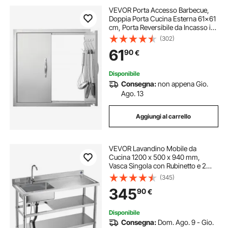
VEVOR Porta Accesso Barbecue,
Doppia Porta Cucina Esterna 61x61
cm, Porta Reversibile da Incasso in
Acciaio Inox, Doppia Parete con
(302)
Maniglie e Ganci, per Isola
61
90
€
Barbecue, Armadio da Esterno
Disponibile
Consegna:
non appena Gio.
Ago. 13
Aggiungi al carrello
VEVOR Lavandino Mobile da
Cucina 1200 x 500 x 940 mm,
Vasca Singola con Rubinetto e 2
Vani Portaoggetti, Lavello da Cucina
(345)
per Garage, Ristorante, Lavabo da
345
90
€
Esterno con Piano di Lavoro Destra
Disponibile
Consegna:
Dom. Ago. 9 - Gio.