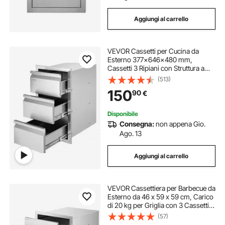
Aggiungi al carrello
VEVOR Cassetti per Cucina da
Esterno 377x646x480 mm,
Cassetti 3 Ripiani con Struttura a
Scatola e Maniglia in Acciaio
(513)
Inossidabile per Isola Barbecue da
150
90
€
Cucine da Esterno, Giardino,
Cortile
Disponibile
Consegna:
non appena Gio.
Ago. 13
Aggiungi al carrello
VEVOR Cassettiera per Barbecue da
Esterno da 46 x 59 x 59 cm, Carico
di 20 kg per Griglia con 3 Cassetti e
Maniglie in Acciaio Inossidabile, per
(57)
Cucina da Esterno e Isola per