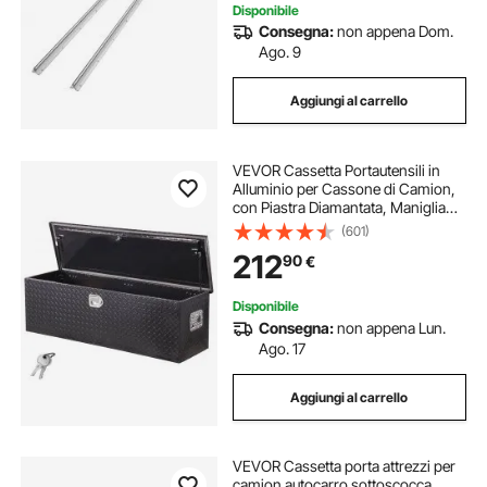
Disponibile
Consegna:
non appena Dom.
Ago. 9
Aggiungi al carrello
VEVOR Cassetta Portautensili in
Alluminio per Cassone di Camion,
con Piastra Diamantata, Maniglia
Laterale e Chiavi di Blocco,
(601)
Organizzatore per Rimorchi,
212
90
€
Camper, 1244,6 x 381 x 381 mm,
Nero
Disponibile
Consegna:
non appena Lun.
Ago. 17
Aggiungi al carrello
VEVOR Cassetta porta attrezzi per
camion autocarro sottoscocca,