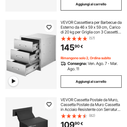
Aggiungi al carrello
VEVOR Cassettiera per Barbecue da
Esterno da 46 x 59 x 59 cm, Carico
di 20 kg per Griglia con 3 Cassetti e
Maniglie in Acciaio Inossidabile, per
(57)
Cucina da Esterno e Isola per
145
90
€
Griglia da Giardino
Rimangono solo 2, Ordina subito
Consegna:
Ven. Ago. 7 - Mar.
Ago. 11
Aggiungi al carrello
VEVOR Cassetta Postale da Muro,
Cassetta Postale da Muro Cassetta
in Acciaio Resistente con Serratura
a Combinazione Spessore Parete
(82)
da 70-200 mm Cassetta Postale
109
90
€
330 x 178 x 430 mm Nero