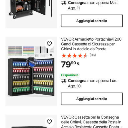
Consegna:
non appena Mar.
Ago. 11
Aggiungi al carrello
VEVOR Armadietto Portachiavi 200
Ganci Cassetta di Sicurezza per
Chiavi in ​Acciaio da Parete
38x13,8x55cm, Cassetta di
(96)
Sicurezza Portachiavi con Serratura
79
90
€
per Albergo B&B Ufficio Segreteria
Reception
Disponibile
Consegna:
non appena Lun.
Ago. 10
Aggiungi al carrello
VEVOR Cassetta per la Consegna
delle Chiavi, Cassetta della Posta in
Acciaio Resistente Cassetta Postale