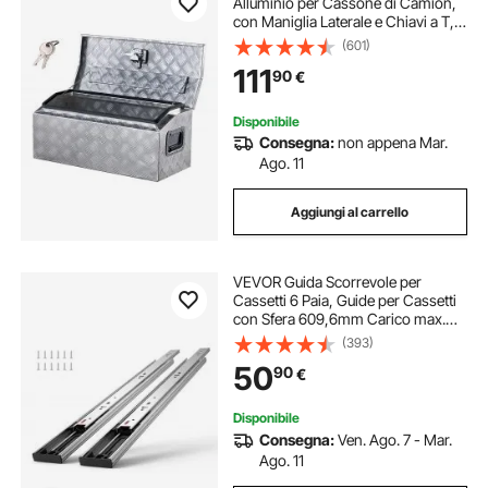
Alluminio per Cassone di Camion,
con Maniglia Laterale e Chiavi a T,
Organizzatore per Rimorchi,
(601)
Camper, Struttura 76,2 x 330,2 x
111
90
€
330,2 mm, Argento
Disponibile
Consegna:
non appena Mar.
Ago. 11
Aggiungi al carrello
VEVOR Guida Scorrevole per
Cassetti 6 Paia, Guide per Cassetti
con Sfera 609,6mm Carico max.
45,4kg, Guida Cassetto Estraibile
(393)
Laterale Estensione Completa
50
90
€
Ripiano dell'Armadio, Set di Guida
Cassetti
Disponibile
Consegna:
Ven. Ago. 7 - Mar.
Ago. 11