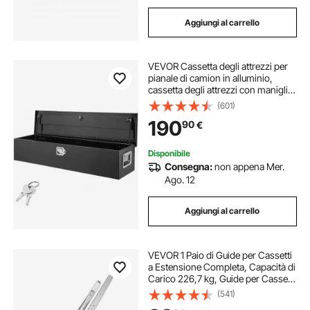
Aggiungi al carrello
VEVOR Cassetta degli attrezzi per
pianale di camion in alluminio,
cassetta degli attrezzi con maniglia
laterale e chiavi di bloccaggio,
(601)
pianale di camion, camper,
190
90
€
rimorchio, 121,9 x 38 x 38 cm, Nero
Disponibile
Consegna:
non appena Mer.
Ago. 12
Aggiungi al carrello
VEVOR 1 Paio di Guide per Cassetti
a Estensione Completa, Capacità di
Carico 226,7 kg, Guide per Cassetti
con Bloccaggio, Cuscinetti a Sfera
(541)
con Guida Scorrevole 1555 x 76 x