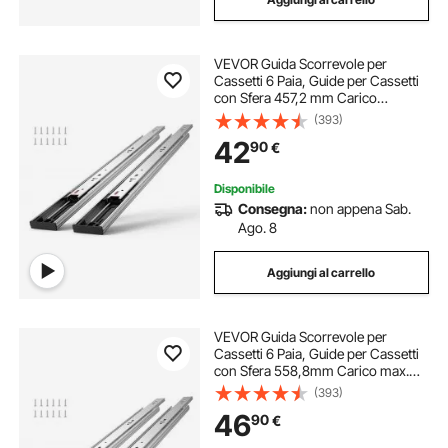
VEVOR Guida Scorrevole per
Cassetti 6 Paia, Guide per Cassetti
con Sfera 457,2 mm Carico
max.45,4kg, Guida Cassetto
(393)
Estraibile Laterale Estensione
42
90
€
Completa Ripiano dell'Armadio, Set
di Guida Cassetti
Disponibile
Consegna:
non appena Sab.
Ago. 8
Aggiungi al carrello
VEVOR Guida Scorrevole per
Cassetti 6 Paia, Guide per Cassetti
con Sfera 558,8mm Carico max.
45,4kg, Guida Cassetto Estraibile
(393)
Laterale Estensione Completa
46
90
€
Ripiano dell'Armadio, Set di Guida
Cassetti