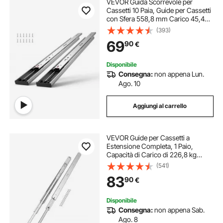
VEVOR Guida Scorrevole per
Cassetti 10 Paia, Guide per Cassetti
con Sfera 558,8 mm Carico 45,4
kg, Guida Cassetto Estraibile
(393)
Laterale Estensione Completa
69
90
€
Ripiano dell'Armadio, Set di Guida
Cassetti
Disponibile
Consegna:
non appena Lun.
Ago. 10
Aggiungi al carrello
VEVOR Guide per Cassetti a
Estensione Completa, 1 Paio,
Capacità di Carico di 226,8 kg
Binario per Cassetti con
(541)
Bloccaggio, Cuscinetti a Sfera con
83
90
€
Guida Scorrevole, Lunghezza
Estensione 1422 mm
Disponibile
Consegna:
non appena Sab.
Ago. 8