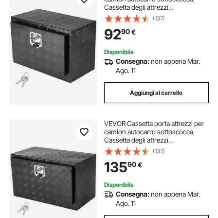
Cassetta degli attrezzi
61,2x31x36cm, Scatola
(137)
portaoggetti per pick-up, Lega di
92
90
€
alluminio, Cassetta porta attrezzi
carico 30 kg
Disponibile
Consegna:
non appena Mar.
Ago. 11
Aggiungi al carrello
VEVOR Cassetta porta attrezzi per
camion autocarro sottoscocca,
Cassetta degli attrezzi
914x356x406mm, Scatola
(137)
portaoggetti per pick-up, Lega di
135
90
€
alluminio, Cassetta porta attrezzi
carico 40 kg
Disponibile
Consegna:
non appena Mar.
Ago. 11