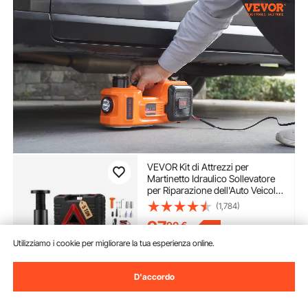
VEVOR Kit di Attrezzi per
Martinetto Idraulico Sollevatore
per Riparazione dell'Auto Veicolo
Carico Massimo 5 Tonnellate
(1,784)
Corrente CC 12V 180W 15A
97
90
€
Pressione 10bar, Cassetta di
-
5%
Attrezzi per Martinetto
102,90
€
Utilizziamo i cookie per migliorare la tua esperienza online.
Disponibile
D'accordo
Consegna:
non appena Mar.
Ago. 11