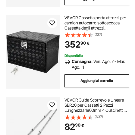
VEVOR Cassetta porta attrezzi per
camion autocarro sottoscocca,
Cassetta degli attrezzi
1219x432x457mm, Scatola
(137)
portaoggetti per pick-up, Materiale
352
90
€
di alluminio, Cassetta porta attrezzi
carico 50 kg
Disponibile
Consegna:
Ven. Ago. 7 - Mar.
Ago. 11
Aggiungi al carrello
VEVOR Guida Scorrevole Lineare
SBR20 per Cassetti 2 Pezzi
Lunghezza 1800mm 4 Cuscinetti
SBR20UU, Binario di Guida 2 Pz per
(637)
Scorrimento per Cassetti Mobili in
82
90
€
Acciaio al Carbonio Carico Statico
882N