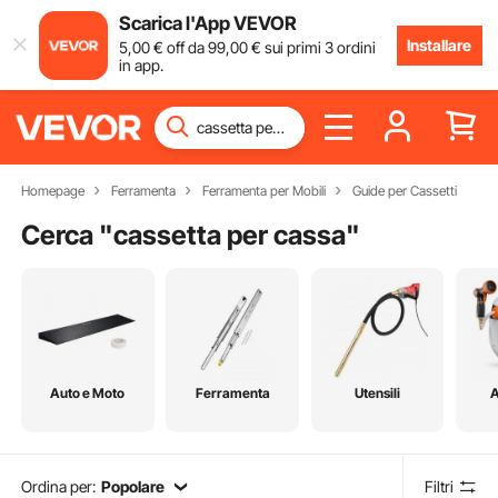
Scarica l'App VEVOR
Installare
5
,00
€
off da
99
,00
€
sui primi 3 ordini
in app.
Homepage
Ferramenta
Ferramenta per Mobili
Guide per Cassetti
Cerca "
cassetta per cassa
"
Auto e Moto
Ferramenta
Utensili
A
Ordina per:
Popolare
Filtri