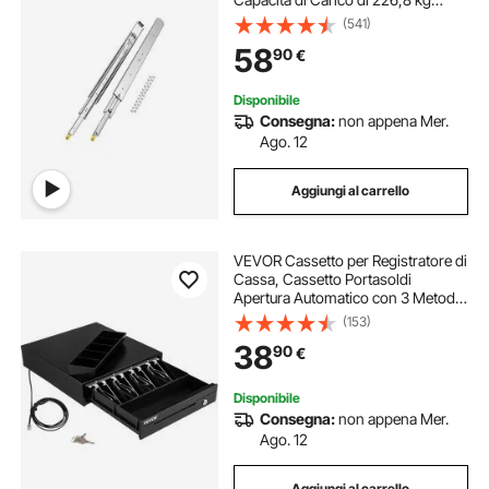
Binario per Cassetti con
(541)
Bloccaggio, Cuscinetti a Sfera con
58
90
€
Guida Scorrevole, Lunghezza
Estensione 1016 mm
Disponibile
Consegna:
non appena Mer.
Ago. 12
Aggiungi al carrello
VEVOR Cassetto per Registratore di
Cassa, Cassetto Portasoldi
Apertura Automatico con 3 Metodi
di Sblocco, Cassetta Portavalori
(153)
con 4 Scomparti per Banconote e 5
38
90
€
per Monete, 33,6 x 36,8 x 8 cm
(Nero)
Disponibile
Consegna:
non appena Mer.
Ago. 12
Aggiungi al carrello