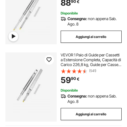
88
90
€
19,5 mm
Disponibile
Consegna:
non appena Sab.
Ago. 8
Aggiungi al carrello
VEVOR 1 Paio di Guide per Cassetti
a Estensione Completa, Capacità di
Carico 226,8 kg, Guide per Cassetti
con Bloccaggio, Cuscinetti a Sfera
(541)
con Guida Scorrevole, 1047 x 76 x
59
90
€
19,5 mm
Disponibile
Consegna:
non appena Sab.
Ago. 8
Aggiungi al carrello