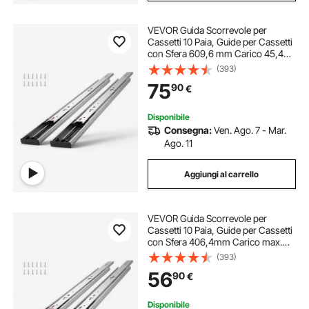
VEVOR Guida Scorrevole per
Cassetti 10 Paia, Guide per Cassetti
con Sfera 609,6 mm Carico 45,4
kg, Guida Cassetto Estraibile
(393)
Laterale Estensione Completa
75
90
€
Ripiano dell'Armadio, Set di Guida
Cassetti
Disponibile
Consegna:
Ven. Ago. 7 - Mar.
Ago. 11
Aggiungi al carrello
VEVOR Guida Scorrevole per
Cassetti 10 Paia, Guide per Cassetti
con Sfera 406,4mm Carico max.
45,4kg, Guida Cassetto Estraibile
(393)
Laterale Estensione Completa
56
90
€
Ripiano dell'Armadio, Set di Guida
Cassetti
Disponibile