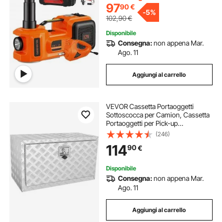
97
90
€
-
5%
102,90
€
Disponibile
Consegna:
non appena Mar.
Ago. 11
Aggiungi al carrello
VEVOR Cassetta Portaoggetti
Sottoscocca per Camion, Cassetta
Portaoggetti per Pick-up
760×355×405 mm, Cassetta degli
(246)
Attrezzi in Alluminio, Scatola
114
90
€
Portaoggetti per Rimorchio
Furgone Camper Camion Auto
Disponibile
Consegna:
non appena Mar.
Ago. 11
Aggiungi al carrello