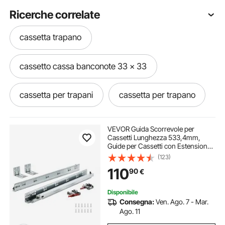
Ricerche correlate
cassetta trapano
cassetto cassa banconote 33 x 33
cassetta per trapani
cassetta per trapano
binario cassetto estraibile
VEVOR Guida Scorrevole per
Cassetti Lunghezza 533,4mm,
Guide per Cassetti con Estensione
cassetta pacchi da parete
Carico max. 45,4kg, Guida
(123)
Cassetto Estraibile Laterale in
110
90
€
Acciaio al Carbonio, Set di Guida
Cassetti 10 Pezzi
cassetto estraibile 20
Disponibile
Consegna:
Ven. Ago. 7 - Mar.
cassetta per chiavi b&b
cassetta chiavi b b
Ago. 11