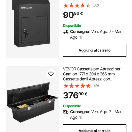
con Serratura a Chiave da 45 mm
(82)
304 mm, Cassetta della Posta 304
90
90
€
x 150 x 405 mm, Nero
Disponibile
Consegna:
Ven. Ago. 7 - Mar.
Ago. 11
Aggiungi al carrello
VEVOR Cassetta per Attrezzi per
Camion 1771 x 304 x 366 mm
Cassette degli Attrezzi con
Serratura Impermeabili in Alluminio
(49)
con Struttura a Diamante, Scatola
376
90
€
per Camion per Camper Rimorchio,
Nero
Disponibile
Consegna:
Ven. Ago. 7 - Mar.
Ago. 11
Aggiungi al carrello