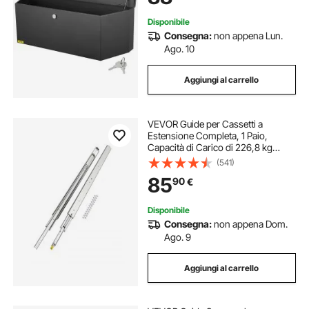
Auto
Disponibile
Consegna:
non appena Lun.
Ago. 10
Aggiungi al carrello
VEVOR Guide per Cassetti a
Estensione Completa, 1 Paio,
Capacità di Carico di 226,8 kg
Binario per Cassetti con
(541)
Bloccaggio, Cuscinetti a Sfera con
85
90
€
Guida Scorrevole, Lunghezza
Estensione 1524 mm
Disponibile
Consegna:
non appena Dom.
Ago. 9
Aggiungi al carrello