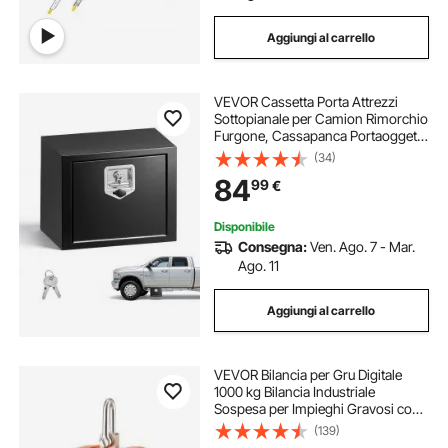
Aggiungi al carrello
VEVOR Cassetta Porta Attrezzi
Sottopianale per Camion Rimorchio
Furgone, Cassapanca Portaoggetti
Sotto il Pianale di Veicoli 457 x 305
(34)
x 356 mm in Acciaio Carico max 30
84
99
€
kg, Cassetta per Attrezzi
Disponibile
Consegna:
Ven. Ago. 7 - Mar.
Ago. 11
Aggiungi al carrello
VEVOR Bilancia per Gru Digitale
1000 kg Bilancia Industriale
Sospesa per Impieghi Gravosi con
Telecomando, Cassa in Alluminio
(139)
Pressofuso e Schermo LCD, Alta