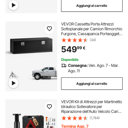
Aggiungi al carrello
VEVOR Cassetta Porta Attrezzi
Sottopianale per Camion Rimorchio
Furgone, Cassapanca Portaoggetti
Sotto il Pianale di Veicoli 1524 x 457
(34)
x 457 mm in Acciaio Carico max 50
549
99
€
kg, Cassetta per Attrezzi
Disponibile
Consegna:
Ven. Ago. 7 - Mar.
Ago. 11
Aggiungi al carrello
VEVOR Kit di Attrezzi per Martinetto
Idraulico Sollevatore per
Riparazione dell'Auto Veicolo Carico
Massimo 5 Tonnellate Corrente CC
(1,784)
12V 180W 15A Pressione 10bar,
Cassetta di Attrezzi per Martinetto
Termina Ago. 7