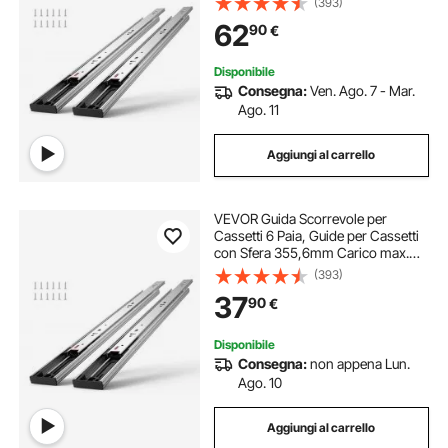
(393)
Laterale Estensione Completa
62
90
€
Ripiano dell'Armadio, Set di Guida
Cassetti
Disponibile
Consegna:
Ven. Ago. 7 - Mar.
Ago. 11
Aggiungi al carrello
VEVOR Guida Scorrevole per
Cassetti 6 Paia, Guide per Cassetti
con Sfera 355,6mm Carico max.
45,4kg, Guida Cassetto Estraibile
(393)
Laterale Estensione Completa
37
90
€
Ripiano dell'Armadio, Set di Guida
Cassetti
Disponibile
Consegna:
non appena Lun.
Ago. 10
Aggiungi al carrello