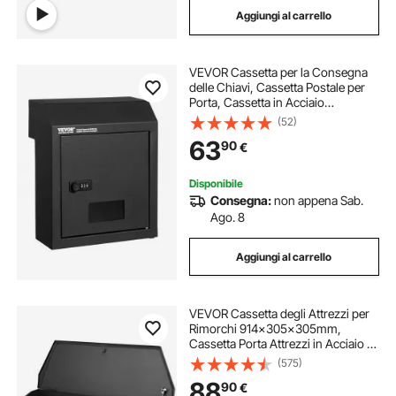
Aggiungi al carrello
cassetta chiavi
VEVOR Cassetta per la Consegna
cassetto armadio interno estraibile
delle Chiavi, Cassetta Postale per
Porta, Cassetta in Acciaio
Resistente con Serratura a
(52)
set guide per cassetti
Combinazione Cassetta per Posta,
63
90
€
Nero 305 x 155 x 360 mm Spessore
Parete 43 mm
cassetti estraibili per armadio
Disponibile
Consegna:
non appena Sab.
Ago. 8
cassetti a muro in acciaio
Aggiungi al carrello
portaoggetti a cassetti
VEVOR Cassetta degli Attrezzi per
Rimorchi 914x305x305mm,
Cassetta Porta Attrezzi in Acciaio al
Carbonio per Rimorchi o Bracci con
(575)
Serratura Chiave Resistente alle
88
90
€
Intemperie per Traslochi Camion