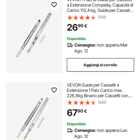
a Estensione Completa, Capacità di
Carico 113,4 kg, Guide per Cassetti
con Bloccaggio, Cuscinetti a Sfera
(541)
con Guida Scorrevole, 780 x 53 x
26
90
€
19,5 mm
Disponibile
Consegna:
non appena Mer.
Ago. 12
Aggiungi al carrello
VEVOR Guide per Cassetti a
Estensione 1 Paio Carico max.
226,8kg Binario per Cassetti con
Bloccaggio Cuscinetti a Sfera Guida
(541)
Scorrevole per Armadio Lunghezza
67
90
€
Estensione 1221mm Finitura Zincata
Disponibile
Consegna:
non appena Lun.
Ago. 10