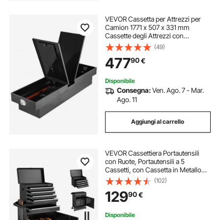
VEVOR Cassetta per Attrezzi per
Camion 1771 x 507 x 331 mm
Cassette degli Attrezzi con
Serratura Impermeabili in Alluminio
(49)
con Struttura a Diamante, Scatola
477
90
€
per Camion per Camper Rimorchio,
Nero
Disponibile
Consegna:
Ven. Ago. 7 - Mar.
Ago. 11
Aggiungi al carrello
VEVOR Cassettiera Portautensili
con Ruote, Portautensili a 5
Cassetti, con Cassetta in Metallo
Staccabile, Barra di Bloccaggio,
(102)
Rivestimento Protettivo, Mobiletto
129
90
€
Portaoggetti per Garage
Disponibile