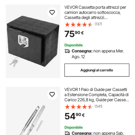
VEVOR Cassetta porta attrezzi per
camion autocarro sottoscocca,
Cassetta degli attrezzi
46x32x36cm, Scatola portaoggetti
(137)
per pick-up, Lega di alluminio,
75
90
€
Cassetta porta attrezzi carico 20 kg
Disponibile
Consegna:
non appena Mer.
Ago. 12
Aggiungi al carrello
VEVOR 1 Paio di Guide per Cassetti
a Estensione Completa, Capacità di
Carico 226,8 kg, Guide per Cassetti
con Bloccaggio, Cuscinetti a Sfera
(541)
con Guida Scorrevole, 945 x 76 x
54
90
€
19,5 mm
Disponibile
Consegna:
non appena Sab.