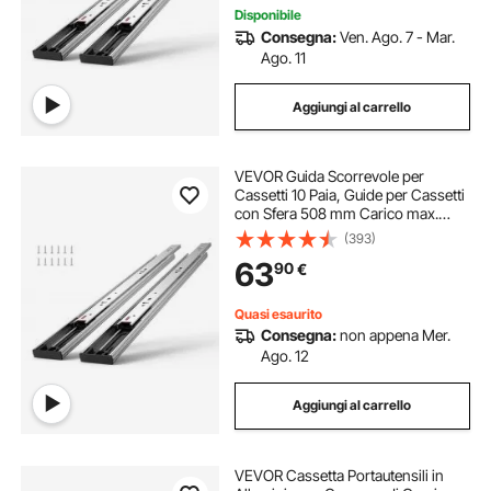
Disponibile
Consegna:
Ven. Ago. 7 - Mar.
Ago. 11
Aggiungi al carrello
VEVOR Guida Scorrevole per
Cassetti 10 Paia, Guide per Cassetti
con Sfera 508 mm Carico max.
45,4kg, Guida Cassetto Estraibile
(393)
Laterale Estensione Completa
63
90
€
Ripiano dell'Armadio, Set di Guida
Cassetti
Quasi esaurito
Consegna:
non appena Mer.
Ago. 12
Aggiungi al carrello
VEVOR Cassetta Portautensili in