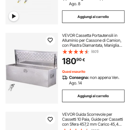
Ago. 8
Aggiungi al carrello
VEVOR Cassetta Portautensili in
Alluminio per Cassone di Camion,
con Piastra Diamantata, Maniglia
Laterale e Chiavi di Blocco,
(601)
Organizzatore per Rimorchi,
180
90
€
Camper, 1244,6 x 381 x 381 mm,
Argento
Quasi esaurito
Consegna:
non appena Ven.
Ago. 14
Aggiungi al carrello
VEVOR Guida Scorrevole per
Cassetti 10 Paia, Guide per Cassetti
con Sfera 457,2 mm Carico 45,4
kg, Guida Cassetto Estraibile