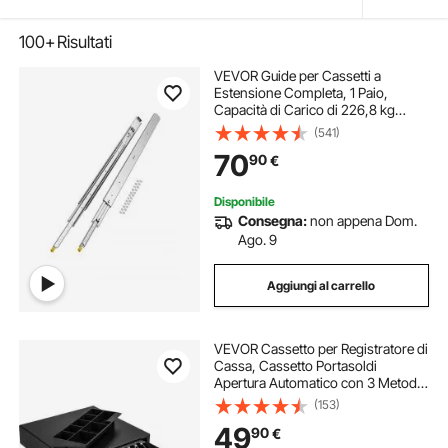
100+
Risultati
VEVOR Guide per Cassetti a
Estensione Completa, 1 Paio,
Capacità di Carico di 226,8 kg
Binario per Cassetti con
(541)
Bloccaggio, Cuscinetti a Sfera con
70
90
€
Guida Scorrevole, Lunghezza
Estensione 1321 mm
Disponibile
Consegna:
non appena Dom.
Ago. 9
Aggiungi al carrello
VEVOR Cassetto per Registratore di
Cassa, Cassetto Portasoldi
Apertura Automatico con 3 Metodi
di Sblocco, Cassetta Portavalori
(153)
con 5 Scomparti per Banconote e 8
49
90
€
per Monete, 41 x 42 x 10 cm (Nero)