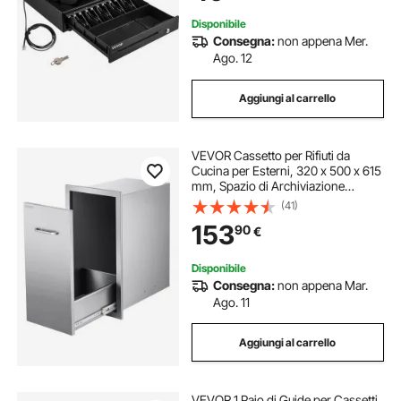
Disponibile
Consegna:
non appena Mer.
Ago. 12
Aggiungi al carrello
VEVOR Cassetto per Rifiuti da
Cucina per Esterni, 320 x 500 x 615
mm, Spazio di Archiviazione
Interno, Cassetti Multiuso da
(41)
Esterni in Acciaio Inox, Capacità 25
153
90
€
kg per Ripiano, per Isola Barbecue
Disponibile
Consegna:
non appena Mar.
Ago. 11
Aggiungi al carrello
VEVOR 1 Paio di Guide per Cassetti