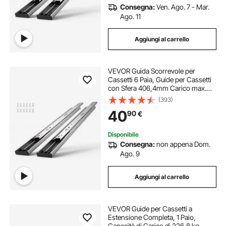
Consegna:
Ven. Ago. 7 - Mar.
Ago. 11
Aggiungi al carrello
VEVOR Guida Scorrevole per
Cassetti 6 Paia, Guide per Cassetti
con Sfera 406,4mm Carico max.
45,4kg, Guida Cassetto Estraibile
(393)
Laterale Estensione Completa
40
90
€
Ripiano dell'Armadio, Set di Guida
Cassetti
Disponibile
Consegna:
non appena Dom.
Ago. 9
Aggiungi al carrello
VEVOR Guide per Cassetti a
Estensione Completa, 1 Paio,
Capacità di Carico di 226,8 kg