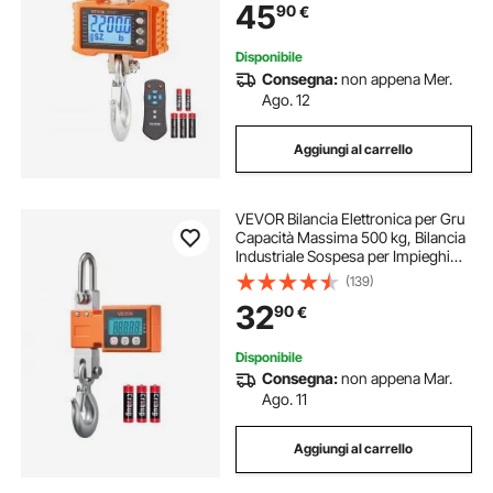
45
90
€
Precisione per Edilizia, Caccia,
Arancione
Disponibile
Consegna:
non appena Mer.
Ago. 12
Aggiungi al carrello
VEVOR Bilancia Elettronica per Gru
Capacità Massima 500 kg, Bilancia
Industriale Sospesa per Impieghi
Gravosi con Cassa in Alluminio
(139)
Pressofuso e Display LCD, Divisione
32
90
€
100 g e Interruttore a 3 Unità
Disponibile
Consegna:
non appena Mar.
Ago. 11
Aggiungi al carrello