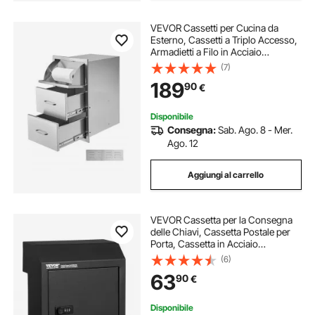
VEVOR Cassetti per Cucina da
Esterno, Cassetti a Triplo Accesso,
Armadietti a Filo in Acciaio
Inossidabile, Organizzatore per
(7)
Isola Barbecue con Maniglia e
189
90
€
Supporto di Carta 420x520x736
mm
Disponibile
Consegna:
Sab. Ago. 8 - Mer.
Ago. 12
Aggiungi al carrello
VEVOR Cassetta per la Consegna
delle Chiavi, Cassetta Postale per
Porta, Cassetta in Acciaio
Resistente con Serratura a
(6)
Combinazione Cassetta per Posta,
63
90
€
Nero 305 x 155 x 360 mm Spessore
Parete 43 mm
Disponibile