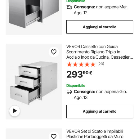
Disponibile
Consegna:
non appena Mer.
Ago. 12
Aggiungi al carrello
VEVOR Cassetto con Guida
Scorrimento Ripiano Triplo in
Acciaio Inox da Cucina, Cassettiera
per Isola di Cucina BBQ Cucina
(20)
Esterna Cassetto Triplo con Guide
293
90
€
Scorrimento in Acciaio Inox Altezza
59cm
Disponibile
Consegna:
non appena Gio.
Ago. 13
Aggiungi al carrello
VEVOR Set di Scatole Impilabili
Plastiche Portaoggetti da Muro