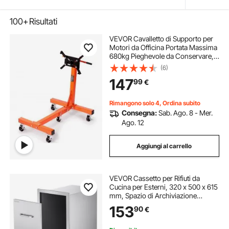
100+
Risultati
VEVOR Cavalletto di Supporto per
Motori da Officina Portata Massima
680kg Pieghevole da Conservare,
Supporto di Motore Mobile 5 Ruote
(6)
Bracci Girevoli 360°, Supporto per
147
99
€
Motore Auto Veicoli da Officina
Rimangono solo 4, Ordina subito
Consegna:
Sab. Ago. 8 - Mer.
Ago. 12
Aggiungi al carrello
VEVOR Cassetto per Rifiuti da
Cucina per Esterni, 320 x 500 x 615
mm, Spazio di Archiviazione
Interno, Cassetti Multiuso da
153
90
€
Esterni in Acciaio Inox, Capacità 25
kg per Ripiano, per Isola Barbecue