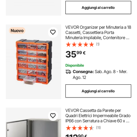
Aggiungi al carrello
VEVOR Organizer per Minuteria a 18
Nuovo
Cassetti, Cassettiera Porta
Minuteria Impilabile, Contenitore da
Parete per Viti, Bulloni, Ferramenta
(1)
e Componenti piccoli, Ideale per
35
99
€
Garage, Officina e Laboratorio
Disponibile
Consegna:
Sab. Ago. 8 - Mer.
Ago. 12
Aggiungi al carrello
VEVOR Cassetta da Parete per
Quadri Elettrici Impermeabile Grado
IP66 con Serratura a Chiave 60 x 60
x 20 cm, Cassetta Stagna per
(11)
Quadri Elettrici Cablaggio Interno
90
€
Esterno in Acciaio al Carbonio IP66