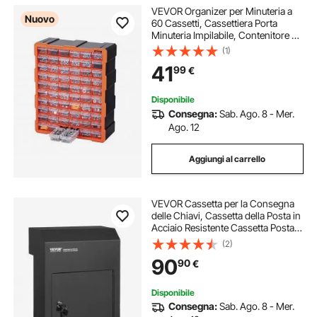
VEVOR Organizer per Minuteria a
Nuovo
60 Cassetti, Cassettiera Porta
Minuteria Impilabile, Contenitore da
Parete per Viti, Bulloni, Ferramenta
(1)
e Componenti, in Plastica, Ideale
41
99
€
per Garage, Casa e Officina
Disponibile
Consegna:
Sab. Ago. 8 - Mer.
Ago. 12
Aggiungi al carrello
VEVOR Cassetta per la Consegna
delle Chiavi, Cassetta della Posta in
Acciaio Resistente Cassetta Postale
con Serratura a Chiave da 45 mm
(2)
304 mm, Cassetta della Posta 304
90
90
€
x 150 x 405 mm, Nero
Disponibile
Consegna:
Sab. Ago. 8 - Mer.