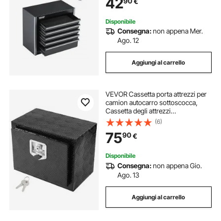
42
90
€
Cuscinetti a Sfera, Nero
Disponibile
Consegna:
non appena Mer.
Ago. 12
Aggiungi al carrello
VEVOR Cassetta porta attrezzi per
camion autocarro sottoscocca,
Cassetta degli attrezzi
46x32x36cm, Scatola portaoggetti
(6)
per pick-up, Lega di alluminio,
75
90
€
Cassetta porta attrezzi carico 20 kg
Disponibile
Consegna:
non appena Gio.
Ago. 13
Aggiungi al carrello