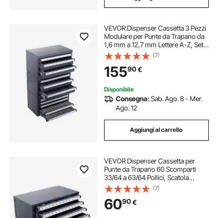
cassetta portachiavi armadietto
VEVOR Dispenser Cassetta 3 Pezzi
cassetta metallo
cassetta di metallo
Modulare per Punte da Trapano da
1,6 mm a 12,7 mm Lettere A-Z, Set
Cassetti per Punte da Trapano 5
(7)
cassetto con cassaforte
cassette acciaio
Cassetti per Fili #1 a #60 Impilabile
155
90
€
Conservazione da Officina Garage
cassetto estraibile 20
Disponibile
Consegna:
Sab. Ago. 8 - Mer.
Ago. 12
Aggiungi al carrello
VEVOR Dispenser Cassetta per
Punte da Trapano 60 Scomparti
33/64 a 63/64 Pollici, Scatola
Cassetti per Punte da Trapano 5
(7)
Cassetti per Trapano 37,5x20x20
60
90
€
cm Impilabile Conservazione da
Officina Garage