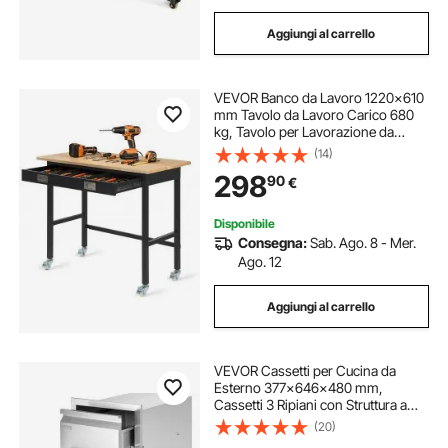
Aggiungi al carrello
VEVOR Banco da Lavoro 1220x610
mm Tavolo da Lavoro Carico 680
kg, Tavolo per Lavorazione da
Garage Cassetto Portautensili
(14)
Attrezzatura Presa di Corrente
298
90
€
Ruote Pannello Forato, Banco da
Studio Officina
Disponibile
Consegna:
Sab. Ago. 8 - Mer.
Ago. 12
Aggiungi al carrello
VEVOR Cassetti per Cucina da
Esterno 377x646x480 mm,
Cassetti 3 Ripiani con Struttura a
Scatola e Maniglia in Acciaio
(20)
Inossidabile per Isola Barbecue da