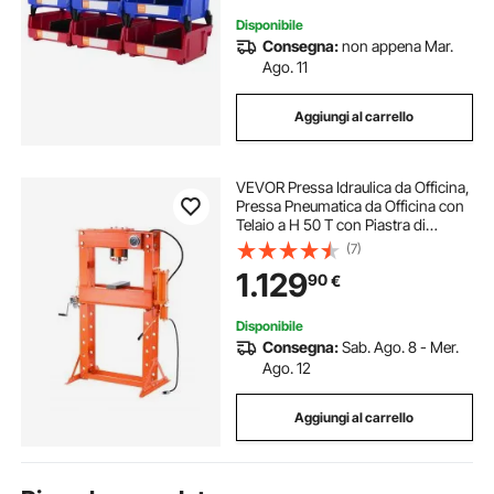
Disponibile
Consegna:
non appena Mar.
Ago. 11
Aggiungi al carrello
VEVOR Pressa Idraulica da Officina,
Pressa Pneumatica da Officina con
Telaio a H 50 T con Piastra di
Pressatura Supporto Triangolare,
(7)
Pressa Idraulica Stabile Regolabile
1.129
90
€
per Pavimenti da Garage
Disponibile
Consegna:
Sab. Ago. 8 - Mer.
Ago. 12
Aggiungi al carrello