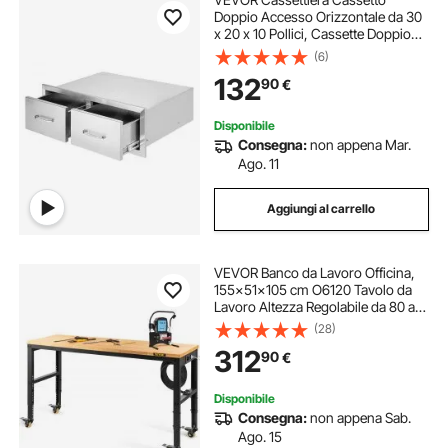
Doppio Accesso Orizzontale da 30
x 20 x 10 Pollici, Cassette Doppio
Argento in Acciaio Inossidabile,
(6)
Cassettiera da Cucina Aperto con
132
90
€
Maniglia Uso in Stoviglie Armadietti
Disponibile
Consegna:
non appena Mar.
Ago. 11
Aggiungi al carrello
VEVOR Banco da Lavoro Officina,
155x51x105 cm O6120 Tavolo da
Lavoro Altezza Regolabile da 80 a
105 cm per Garage, Officine,
(28)
Negozi Commerciali, Officine di
312
90
€
Riparazioni Automobilistiche, Uffici
e Case
Disponibile
Consegna:
non appena Sab.
Ago. 15