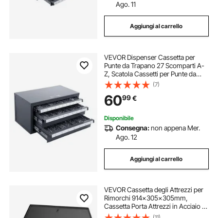
Ago. 11
Aggiungi al carrello
VEVOR Dispenser Cassetta per
Punte da Trapano 27 Scomparti A-
Z, Scatola Cassetti per Punte da
Trapano 3 Cassetti per Trapano
(7)
37,5x20x20 cm Impilabile
60
99
€
Conservazione di Punte da Trapano
Officina Garage
Disponibile
Consegna:
non appena Mer.
Ago. 12
Aggiungi al carrello
VEVOR Cassetta degli Attrezzi per
Rimorchi 914x305x305mm,
Cassetta Porta Attrezzi in Acciaio al
Carbonio per Rimorchi o Bracci con
(11)