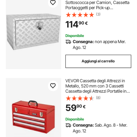
Sottoscocca per Camion, Cassetta
Portaoggetti per Pick-up
760×355×405 mm, Cassetta degli
(3)
Attrezzi in Alluminio, Scatola
114
90
€
Portaoggetti per Rimorchio
Furgone Camper Camion Auto
Disponibile
Consegna:
non appena Mer.
Ago. 12
Aggiungi al carrello
VEVOR Cassetta degli Attrezzi in
Metallo, 520 mm con 3 Cassetti
Cassetta degli Attrezzi Portatile in
Metallo, Cassetta degli Attrezzi con
(8)
Rivestimenti Piedini, Acciaio con
59
90
€
Cuscinetti a Sfera, Rosso
Disponibile
Consegna:
Sab. Ago. 8 - Mer.
Ago. 12