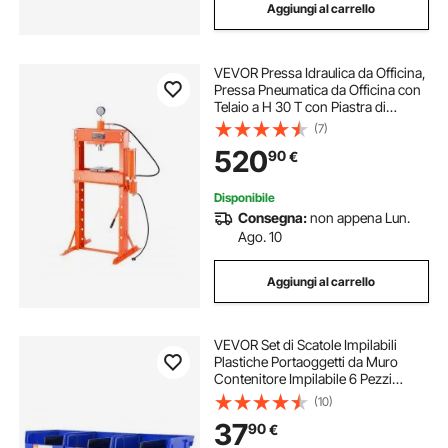
Aggiungi al carrello
VEVOR Pressa Idraulica da Officina,
Pressa Pneumatica da Officina con
Telaio a H 30 T con Piastra di
Pressatura Supporto Triangolare,
(7)
Pressa Idraulica Stabile Regolabile
520
90
€
per Pavimenti da Garage
Disponibile
Consegna:
non appena Lun.
Ago. 10
Aggiungi al carrello
VEVOR Set di Scatole Impilabili
Plastiche Portaoggetti da Muro
Contenitore Impilabile 6 Pezzi
Blu/Rosso da Officina Garage,
(10)
Scatole Impilabili Cassette
37
90
€
Portaoggetti in Plastica 6 Pezzi
276x279x128 mm