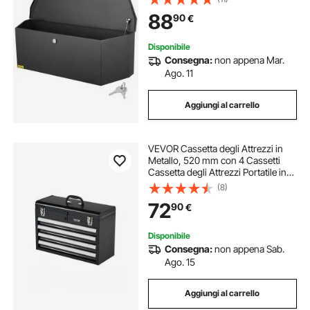
Serratura Chiave Resistente alle
88
90
€
Intemperie per Traslochi Camion
Auto
Disponibile
Consegna:
non appena Mar.
Ago. 11
Aggiungi al carrello
VEVOR Cassetta degli Attrezzi in
Metallo, 520 mm con 4 Cassetti
Cassetta degli Attrezzi Portatile in
Metallo, Cassetta degli Attrezzi con
(8)
Rivestimenti Piedini, Acciaio con
72
90
€
Cuscinetti a Sfera, Nero
Disponibile
Consegna:
non appena Sab.
Ago. 15
Aggiungi al carrello