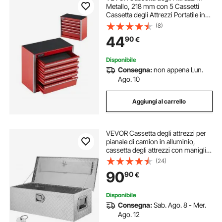
Metallo, 218 mm con 5 Cassetti
Cassetta degli Attrezzi Portatile in
Metallo, Cassetta degli Attrezzi con
(8)
Rivestimenti Piedini, Acciaio con
44
90
€
Cuscinetti a Sfera, Rosso
Disponibile
Consegna:
non appena Lun.
Ago. 10
Aggiungi al carrello
VEVOR Cassetta degli attrezzi per
pianale di camion in alluminio,
cassetta degli attrezzi con maniglia
laterale e chiavi di bloccaggio,
(24)
camper, rimorchio, 76,2x33x24,4
90
90
€
cm, argento
Disponibile
Consegna:
Sab. Ago. 8 - Mer.
Ago. 12