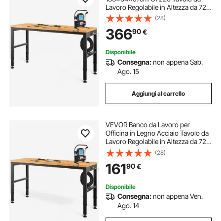
Lavoro Regolabile in Altezza da 72 a
97 cm per Garage, Officine, Negozi
(28)
Commerciali, Officine di Riparazioni
366
90
€
Automobilistiche, Uffici e Case
Disponibile
Consegna:
non appena Sab.
Ago. 15
Aggiungi al carrello
VEVOR Banco da Lavoro per
Officina in Legno Acciaio Tavolo da
Lavoro Regolabile in Altezza da 72-
97 cm per Garage, Officine, Negozi
(28)
Commerciali, Officine di Riparazioni
161
90
€
Automobilistiche, Uffici, Case
Disponibile
Consegna:
non appena Ven.
Ago. 14