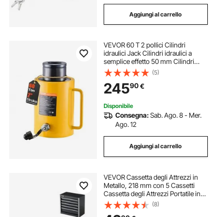
Aggiungi al carrello
VEVOR 60 T 2 pollici Cilindri
idraulici Jack Cilindri idraulici a
semplice effetto 50 mm Cilindri
idraulici di sollevamento da officina
(5)
garage
245
90
€
Disponibile
Consegna:
Sab. Ago. 8 - Mer.
Ago. 12
Aggiungi al carrello
VEVOR Cassetta degli Attrezzi in
Metallo, 218 mm con 5 Cassetti
Cassetta degli Attrezzi Portatile in
Metallo, Cassetta degli Attrezzi con
(8)
Rivestimenti Piedini, Acciaio con