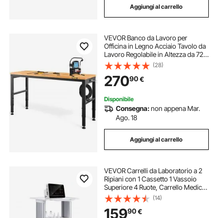
Aggiungi al carrello
VEVOR Banco da Lavoro per
Officina in Legno Acciaio Tavolo da
Lavoro Regolabile in Altezza da 72-
97 cm per Garage, Officine, Negozi
(28)
Commerciali, Officine di Riparazioni
270
90
€
Automobilistiche, Uffici e Case
Disponibile
Consegna:
non appena Mar.
Ago. 18
Aggiungi al carrello
VEVOR Carrelli da Laboratorio a 2
Ripiani con 1 Cassetto 1 Vassoio
Superiore 4 Ruote, Carrello Medico
Mobile Materiale ABS
(14)
Consilenziose, Carrelli per
159
90
€
Laboratorio, Clinica, Ospedale,