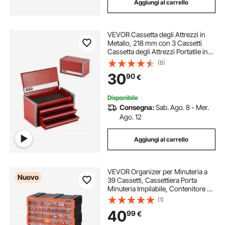
Aggiungi al carrello
VEVOR Cassetta degli Attrezzi in
Metallo, 218 mm con 3 Cassetti
Cassetta degli Attrezzi Portatile in
Metallo, Cassetta degli Attrezzi con
(8)
Rivestimenti Piedini, Acciaio con
30
90
€
Cuscinetti a Sfera, Rosso
Disponibile
Consegna:
Sab. Ago. 8 - Mer.
Ago. 12
Aggiungi al carrello
VEVOR Organizer per Minuteria a
Nuovo
39 Cassetti, Cassettiera Porta
Minuteria Impilabile, Contenitore da
Parete per Viti, Bulloni, Ferramenta
(1)
e Componenti, in Plastica, Ideale
40
99
€
per Garage, Casa e Officina