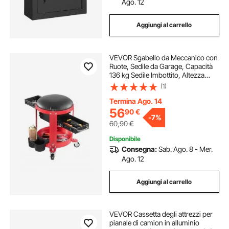
Ago. 12
Aggiungi al carrello
VEVOR Sgabello da Meccanico con
Ruote, Sedile da Garage, Capacità
136 kg Sedile Imbottito, Altezza
Fissa, Vassoio Portautensili e 2
(1)
Cassetti, per Garage, Officina e
Riparazione Auto, Rosso Nero
Termina Ago. 14
56
90
€
-
7%
60,90
€
Disponibile
Consegna:
Sab. Ago. 8 - Mer.
Ago. 12
Aggiungi al carrello
VEVOR Cassetta degli attrezzi per
pianale di camion in alluminio