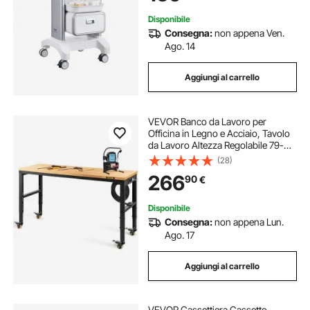
Salone, Bianco
Disponibile
Consegna:
non appena Ven.
Ago. 14
Aggiungi al carrello
VEVOR Banco da Lavoro per
Officina in Legno e Acciaio, Tavolo
da Lavoro Altezza Regolabile 79-
104 cm per Garage, Officine,
(28)
Negozi Commerciali, Officine di
266
90
€
Riparazioni Automobilistiche, Uffici,
Case
Disponibile
Consegna:
non appena Lun.
Ago. 17
Aggiungi al carrello
VEVOR Cassettiera Cassetto