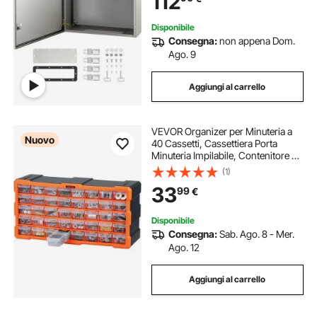
112
Disponibile
Consegna:
non appena Dom.
Ago. 9
Aggiungi al carrello
VEVOR Organizer per Minuteria a
Nuovo
40 Cassetti, Cassettiera Porta
Minuteria Impilabile, Contenitore da
Parete per Viti, Bulloni, Ferramenta
(1)
e Componenti, in Plastica, Ideale
33
99
€
per Garage, Casa e Officina
Disponibile
Consegna:
Sab. Ago. 8 - Mer.
Ago. 12
Aggiungi al carrello