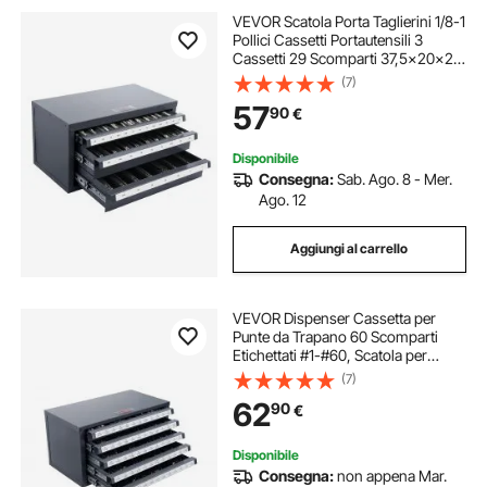
VEVOR Scatola Porta Taglierini 1/8-1
Pollici Cassetti Portautensili 3
Cassetti 29 Scomparti 37,5x20x20
cm, Dispenser per Taglierini
(7)
Impilabile Facile Identificazione
57
90
€
Conservazione da Officina Garage
Disponibile
Consegna:
Sab. Ago. 8 - Mer.
Ago. 12
Aggiungi al carrello
VEVOR Dispenser Cassetta per
Punte da Trapano 60 Scomparti
Etichettati #1-#60, Scatola per
Punte da Trapano 5 Cassetti per
(7)
Trapano 37,5x20x20 cm Impilabile
62
90
€
Conservazione di Punte da Trapano
Officina
Disponibile
Consegna:
non appena Mar.