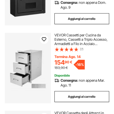
Consegna:
non appena Dom.
Ago. 9
Aggiungi al carrello
VEVOR Cassetti per Cucina da
Esterno, Cassetti a Triplo Accesso,
Armadietti a Filo in Acciaio
Inossidabile, Organizzatore per
(7)
Isola Barbecue con Maniglia, per
Cucine Esterno 470x570x570 mm
Termina Ago. 14
154
90
€
-
16%
183,90
€
Disponibile
Consegna:
non appena Mar.
Ago. 11
Aggiungi al carrello
VEVOR Cassetta degli Attrezzi in