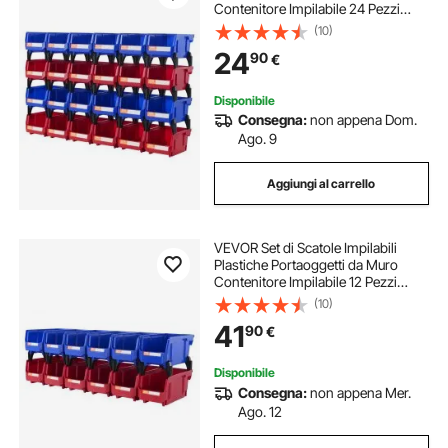
Contenitore Impilabile 24 Pezzi
Blu/Rosso da Officina Garage,
(10)
Scatole Impilabili Cassette
24
90
€
Portaoggetti in Plastica 24 Pezzi
137x105x78mm
Disponibile
Consegna:
non appena Dom.
Ago. 9
Aggiungi al carrello
VEVOR Set di Scatole Impilabili
Plastiche Portaoggetti da Muro
Contenitore Impilabile 12 Pezzi
Blu/Rosso da Officina Garage,
(10)
Scatole Impilabili Cassette
41
90
€
Portaoggetti in Plastica 12 Pezzi
276x139x128mm
Disponibile
Consegna:
non appena Mer.
Ago. 12