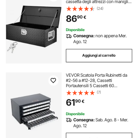
cassetta degli attrezzi con maniglia
laterale e chiavi di bloccaggio,
(24)
pianale di camion, camper,
86
90
€
rimorchio, 76,2x33x24,4 cm, nero
Disponibile
Consegna:
non appena Mer.
Ago. 12
Aggiungi al carrello
VEVOR Scatola Porta Rubinetti da
#2-56 a #12-28, Cassetti
Portautensili 5 Cassetti 60
Scomparti Etichettati, Dispenser
(7)
Rubinetti 37,5x20x20 cm Impilabile
61
90
€
Identificazione Conservazione
Officina Garage
Disponibile
Consegna:
Sab. Ago. 8 - Mer.
Ago. 12