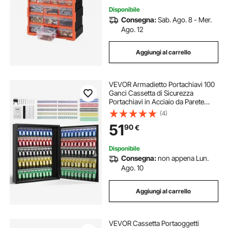
Disponibile
Consegna:
Sab. Ago. 8 - Mer.
Ago. 12
Aggiungi al carrello
VEVOR Armadietto Portachiavi 100
Ganci Cassetta di Sicurezza
Portachiavi in A​cciaio da Parete
38x8,4x45 cm, Armadietto
(4)
Portachiavi con Serratura con 100
51
90
€
Etichette per Garage Officina Hotel
Albergo
Disponibile
Consegna:
non appena Lun.
Ago. 10
Aggiungi al carrello
VEVOR Cassetta Portaoggetti