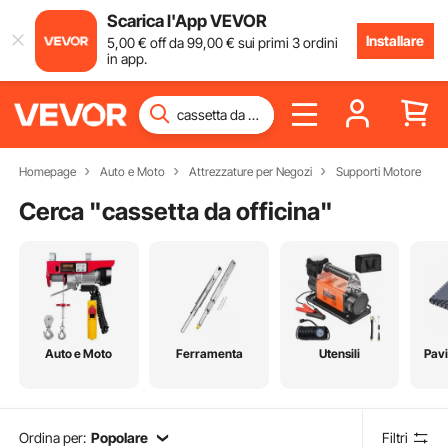
Scarica l'App VEVOR
Installare
5
,00
€
off da
99
,00
€
sui primi 3 ordini
in app.
Homepage
Auto e Moto
Attrezzature per Negozi
Supporti Motore
Cerca "
cassetta da officina
"
Auto e Moto
Ferramenta
Utensili
Pav
Ordina per:
Popolare
Filtri