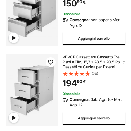
150
90
€
Cucine da Esterno, Giardino,
Cortile
Disponibile
Consegna:
non appena Mer.
Ago. 12
Aggiungi al carrello
VEVOR Cassettiera Cassetto Tre
Piani a Filo, 15,7 x 28,5 x 20,5 Pollici
Cassetti da Cucina per Esterni
d'Argento in Acciaio Inossidabile,
(20)
Usato nella Cucina all'Aperto, Come
194
90
€
Stoviglie, nell'Armadietto
Disponibile
Consegna:
Sab. Ago. 8 - Mer.
Ago. 12
Aggiungi al carrello