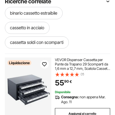
Ricerche correlate
binario cassetto estraibile
cassetto in acciaio
cassetta soldi con scomparti
cassetta in metallo
cassetti in acciaio
VEVOR Dispenser Cassetta per
Liquidazione
Punte da Trapano 29 Scomparti da
1,6 mm a 12,7 mm, Scatola Cassetti
cassetti in metallo
cassetti metallo
per Punte da Trapano 3 Cassetti per
(7)
Trapano 375 x 200 x 200 mm
55
90
€
Impilabile Conservazione da
Officina Garage
cassetta con attrezzi officina
Disponibile
Consegna:
non appena Mar.
cassetta in acciaio
Ago. 11
Aggiungi al carrello