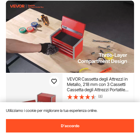
VEVOR Cassetta degli Attrezzi in
Metallo, 218 mm con 3 Cassetti
Cassetta degli Attrezzi Portatile
in Metallo, Cassetta degli Attrezzi
(8)
con Rivestimenti Piedini, Acciaio
30
90
€
con Cuscinetti a Sfera, Rosso
Utilizziamo i cookie per migliorare la tua esperienza online.
Disponibile
Consegna:
Sab. Ago. 8 -
D'accordo
Mer. Ago. 12