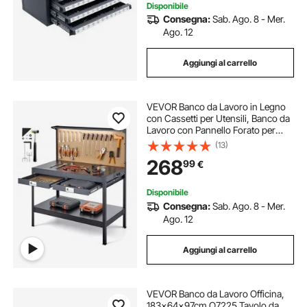
Disponibile
Consegna:
Sab. Ago. 8 - Mer.
Ago. 12
Aggiungi al carrello
VEVOR Banco da Lavoro in Legno
con Cassetti per Utensili, Banco da
Lavoro con Pannello Forato per
Officina, Carico Max. 110 kg, 4
(13)
Prese CA e 2 Porte USB, Cavo da
268
99
€
1,5 m e 30 Ganci, 150 x 61 x 120 cm
Disponibile
Consegna:
Sab. Ago. 8 - Mer.
Ago. 12
Aggiungi al carrello
VEVOR Banco da Lavoro Officina,
183x64x97cm O7225 Tavolo da