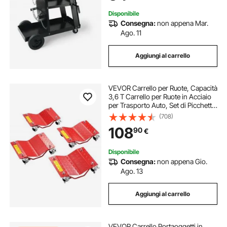
Officina
Disponibile
Consegna:
non appena Mar.
Ago. 11
Aggiungi al carrello
VEVOR Carrello per Ruote, Capacità
3,6 T Carrello per Ruote in Acciaio
per Trasporto Auto, Set di Picchetti
per Pneumatici per Auto con Freni,
(708)
Carrello per Trasporto Veicoli,
108
90
€
Rimorchi, Set 4, Rosso
Disponibile
Consegna:
non appena Gio.
Ago. 13
Aggiungi al carrello
VEVOR Carrello Portaoggetti in