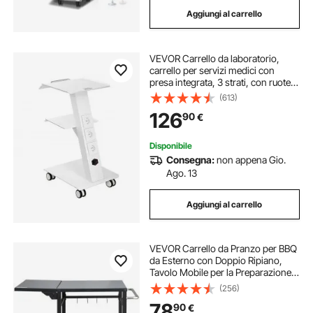
Aggiungi al carrello
VEVOR Carrello da laboratorio,
carrello per servizi medici con
presa integrata, 3 strati, con ruote
girevoli, portata 100 kg, per
(613)
laboratorio, clinica, salone di
126
90
€
bellezza, salone
Disponibile
Consegna:
non appena Gio.
Ago. 13
Aggiungi al carrello
VEVOR Carrello da Pranzo per BBQ
da Esterno con Doppio Ripiano,
Tavolo Mobile per la Preparazione
degli Alimenti per Barbecue, Piano
(256)
Multifunzionale in Ferro Pieghevole,
78
90
€
Carrelli Modulari per Esterno