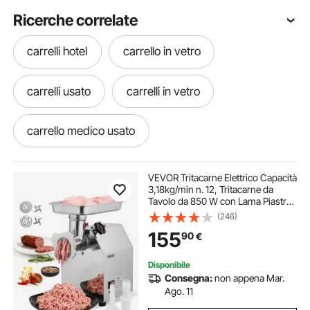
Ricerche correlate
carrelli hotel
carrello in vetro
carrelli usato
carrelli in vetro
carrello medico usato
carrello da servizio vetro
VEVOR Tritacarne Elettrico Capacità
3,18kg/min n. 12, Tritacarne da
Tavolo da 850 W con Lama Piastra
carrello di bellezza
carrelli trasformabili
di Macinazione, Macchina per
(246)
Salsicce Commerciale in Acciaio
155
90
€
Inox per Cucina Ristorante Hotel
verricello per carrello
carrelli per travi
Disponibile
Consegna:
non appena Mar.
carrello per trasporto oggetti pesanti
Ago. 11