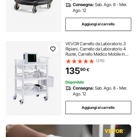
Consegna:
Sab. Ago. 8 - Mer.
Ago. 12
Aggiungi al carrello
VEVOR Carrello da Laboratorio 3
Ripiani, Carrello da Laboratorio 4
Ruote, Carrello Medico Mobile in
Materiale PP, Carrello da
(376)
Laboratorio con 3 Contenitori per
135
90
€
Laboratorio, Clinica, Salone,
Ospedale
Disponibile
Consegna:
Sab. Ago. 8 - Mer.
Ago. 12
Aggiungi al carrello