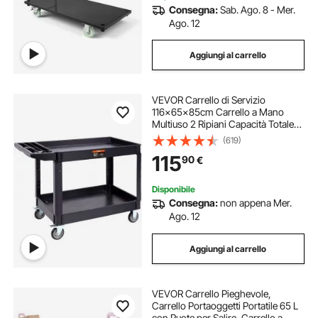
Consegna:
Sab. Ago. 8 - Mer.
Ago. 12
Aggiungi al carrello
VEVOR Carrello di Servizio
116x65x85cm Carrello a Mano
Multiuso 2 Ripiani Capacità Totale
250kg, Carrello a Portata con Ruote
(619)
Girevoli 360° 2 Ruote con Freni,
115
90
€
Carrello Portaoggetti da Garage
Giardino
Disponibile
Consegna:
non appena Mer.
Ago. 12
Aggiungi al carrello
VEVOR Carrello Pieghevole,
Carrello Portaoggetti Portatile 65 L
con Ruote per Salire, Carrello a