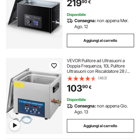
219
90
€
Ultrasuoni per Orologi, Rasoi,
Gioielli
Disponibile
Consegna:
non appena Mer.
Ago. 12
Aggiungi al carrello
VEVOR Pulitore ad Ultrasuoni a
Doppia Frequenza, 10L Pulitore
Ultrasuoni con Riscaldatore 28 /
40KHz, Macchina per la Pulizia in
(463)
Acciaio Inossidabile, per Parti di
103
90
€
Gioielli, Occhiali, Denture ecc.
Disponibile
Consegna:
non appena Gio.
Ago. 13
Aggiungi al carrello