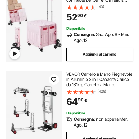
Mano con Ruote Girevoli 360°
(40)
Maniglia Telescopica per l'Ufficio,
52
90
€
l'Insegnante, in Movimento, Rosa
Disponibile
Consegna:
Sab. Ago. 8 - Mer.
Ago. 12
Aggiungi al carrello
VEVOR Carrello a Mano Pieghevole
in Alluminio 2 in 1 Capacità Carico
da 181kg, Carrello a Mano
Pieghevole Salvaspazio Carrello
(425)
con Piattaforma Ruote in Gomma
64
90
€
per Trasporto di Merci da
Magazzino 181kg
Disponibile
Consegna:
non appena Mer.
Ago. 12
Aggiungi al carrello