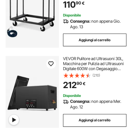
110
90
€
Corrimano Laterali per Garage,
Nero
Disponibile
Consegna:
non appena Gio.
Ago. 13
Aggiungi al carrello
VEVOR Pulitore ad Ultrasuoni 30L,
Macchina per Pulizia ad Ultrasuoni
Digitale 600W con Degasaggio
Modalità Delicata, Pulitore ad
(210)
Ultrasuoni Industriale da 40kHz con
212
90
€
Timer e Riscaldatore per Gioielli
Disponibile
Consegna:
non appena Mer.
Ago. 12
Aggiungi al carrello