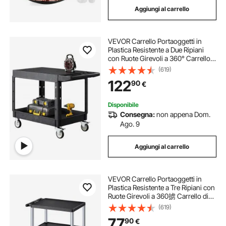
Aggiungi al carrello
carrelli o kayak
per spostare carrelli
VEVOR Carrello Portaoggetti in
carrello inox
carrelli chirurgici medici
Plastica Resistente a Due Ripiani
con Ruote Girevoli a 360° Carrello
di Servizio da 940 x 645 mm
(619)
Capacità di Carico di 250 kg Adatto
122
90
€
per Magazzino, Garage, Pulizia
Disponibile
Consegna:
non appena Dom.
Ago. 9
Aggiungi al carrello
VEVOR Carrello Portaoggetti in
Plastica Resistente a Tre Ripiani con
Ruote Girevoli a 360掳 Carrello di
Servizio da 700 x 460 mm Capacit
(619)
脿 di Carico di 136 kg Adatto per
77
90
€
Magazzino, Garage, Pulizia