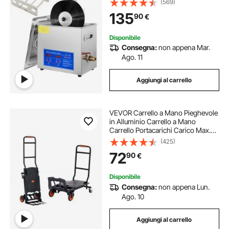
(569)
135
90
€
Disponibile
Consegna:
non appena Mar.
Ago. 11
Aggiungi al carrello
VEVOR Carrello a Mano Pieghevole
in Alluminio Carrello a Mano
Carrello Portacarichi Carico Max.
136kg, Carrello a Mano Pieghevole
(425)
in Carrello con Piattaforma Ruote
72
90
€
per Trasporto di Merci da
Magazzino
Disponibile
Consegna:
non appena Lun.
Ago. 10
Aggiungi al carrello