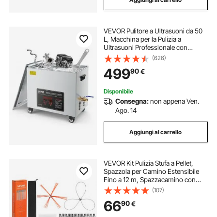
VEVOR Pulitore a Ultrasuoni da 50
L, Macchina per la Pulizia a
Ultrasuoni Professionale con
Cestello di Pulizia e Display Digitale,
(626)
in Acciaio Inox da 840 W e 40 kHz
499
90
€
con Ruote per Parti, Carburatori
Disponibile
Consegna:
non appena Ven.
Ago. 14
Aggiungi al carrello
VEVOR Kit Pulizia Stufa a Pellet,
Spazzola per Camino Estensibile
Fino a 12 m, Spazzacamino con
Doppie Testine, Spazzola e
(107)
Occhiali, Strumento per la Pulizia
66
90
€
del Camino per Rettangolari e ad
Arco