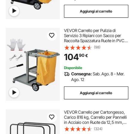
Aggiungi al carrello
VEVOR Carrello per Pulizia di
Servizio 3 Ripiani con Sacco per
Raccolta Spazzatura Ruote in PVC
Capacità Carico Max. 90,7kg,
(98)
Carrello di Pulizia 3 Ripiani PP
104
90
€
Sacco Raccolta Hotel Aeroporto
Magazzino
Disponibile
Consegna:
Sab. Ago. 8 - Mer.
Ago. 12
Aggiungi al carrello
VEVOR Carrello per Cartongesso,
Carico 816 kg, Carrello per Pannelli
in Acciaio con Ruote da 12,5 mm,
per Cartongesso in Legno con
(324)
Cinghia di Ancoraggio e 3