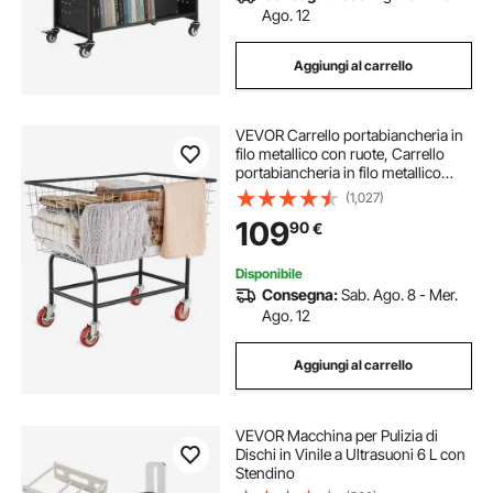
Ago. 12
Aggiungi al carrello
VEVOR Carrello portabiancheria in
filo metallico con ruote, Carrello
portabiancheria in filo metallico
commerciale da 35''x15,7''x22'',
(1,027)
Telaio in acciaio con finitura
109
90
€
cromata
Disponibile
Consegna:
Sab. Ago. 8 - Mer.
Ago. 12
Aggiungi al carrello
VEVOR Macchina per Pulizia di
Dischi in Vinile a Ultrasuoni 6 L con
Stendino