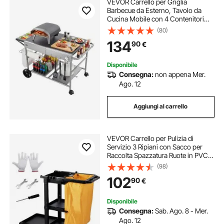
VEVOR Carrello per Griglia
Barbecue da Esterno, Tavolo da
Cucina Mobile con 4 Contenitori
per Spezie, Ruote, Coperchi, Ganci,
(80)
Tavoli per la Preparazione del
134
90
€
Barbecue per Cucina, Cortile, Isola
Cucina
Disponibile
Consegna:
non appena Mer.
Ago. 12
Aggiungi al carrello
VEVOR Carrello per Pulizia di
Servizio 3 Ripiani con Sacco per
Raccolta Spazzatura Ruote in PVC
Capacità Carico Max. 90,7kg,
(98)
Carrello di Pulizia 3 Ripiani PP
102
90
€
Sacco Raccolta Hotel Aeroporto
Magazzino
Disponibile
Consegna:
Sab. Ago. 8 - Mer.
Ago. 12