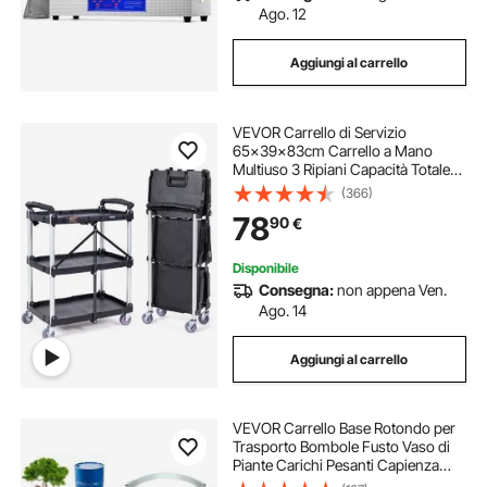
Ago. 12
Aggiungi al carrello
VEVOR Carrello di Servizio
65x39x83cm Carrello a Mano
Multiuso 3 Ripiani Capacità Totale
74,8kg, Carrello a Portata con Ruote
(366)
Girevoli 360° 2 Ruote con Freni,
78
90
€
Carrello Portaoggetti da Garage
Giardino
Disponibile
Consegna:
non appena Ven.
Ago. 14
Aggiungi al carrello
VEVOR Carrello Base Rotondo per
Trasporto Bombole Fusto Vaso di
Piante Carichi Pesanti Capienza
Max. 454kg per Fusto di Capacità