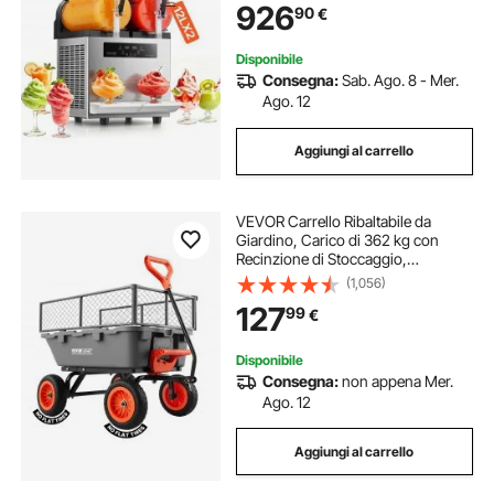
926
90
€
Inox da Bar Ristorante Hotel
Catering
Disponibile
Consegna:
Sab. Ago. 8 - Mer.
Ago. 12
Aggiungi al carrello
VEVOR Carrello Ribaltabile da
Giardino, Carico di 362 kg con
Recinzione di Stoccaggio,
Meccanismo di Scarico Rapido,
(1,056)
Ruote Girevoli, Maniglia Girevole,
127
99
€
Carrello da Giardino per Piante,
Terreno
Disponibile
Consegna:
non appena Mer.
Ago. 12
Aggiungi al carrello