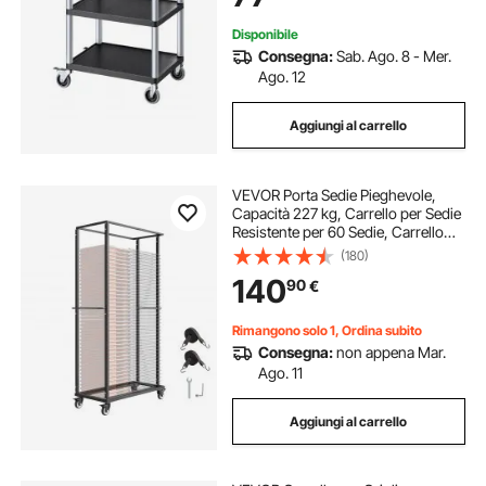
Disponibile
Consegna:
Sab. Ago. 8 - Mer.
Ago. 12
Aggiungi al carrello
VEVOR Porta Sedie Pieghevole,
Capacità 227 kg, Carrello per Sedie
Resistente per 60 Sedie, Carrello
Porta Sedie in Metallo con Ruote
(180)
Girevoli e Ruote Bloccabili per Feste,
140
90
€
Eventi, Hotel, Nero Opaco
Rimangono solo 1, Ordina subito
Consegna:
non appena Mar.
Ago. 11
Aggiungi al carrello