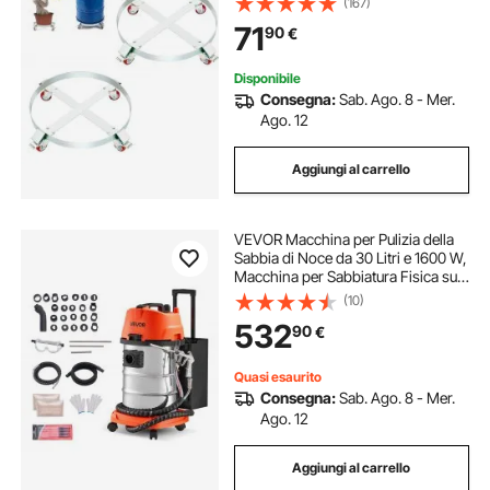
(167)
Max. 250 Litri, Carrello Circolare 2
71
90
€
Pezzi per Trasporto Fusto Piante
Disponibile
Consegna:
Sab. Ago. 8 - Mer.
Ago. 12
Aggiungi al carrello
VEVOR Macchina per Pulizia della
Sabbia di Noce da 30 Litri e 1600 W,
Macchina per Sabbiatura Fisica su
Carrello per la Pulizia del Collettore
(10)
di Aspirazione, Sabbiatrici di Noce
532
90
€
con 23 Adattatori
Quasi esaurito
Consegna:
Sab. Ago. 8 - Mer.
Ago. 12
Aggiungi al carrello