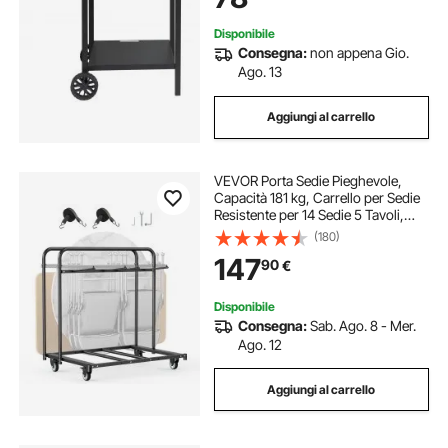
Disponibile
Consegna:
non appena Gio.
Ago. 13
Aggiungi al carrello
VEVOR Porta Sedie Pieghevole,
Capacità 181 kg, Carrello per Sedie
Resistente per 14 Sedie 5 Tavoli,
Carrello Porta Sedie con Ruote
(180)
Girevoli e Ruote Bloccabili per Feste,
147
90
€
Eventi, Hotel, Nero Opaco
Disponibile
Consegna:
Sab. Ago. 8 - Mer.
Ago. 12
Aggiungi al carrello