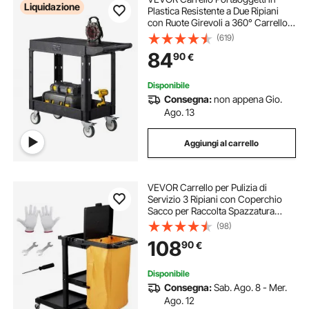
Liquidazione
Plastica Resistente a Due Ripiani
con Ruote Girevoli a 360° Carrello
di Servizio da 795 x 450 mm
(619)
Capacità di Carico di 250 kg Adatto
84
90
€
per Magazzino, Garage, Pulizia
Disponibile
Consegna:
non appena Gio.
Ago. 13
Aggiungi al carrello
VEVOR Carrello per Pulizia di
Servizio 3 Ripiani con Coperchio
Sacco per Raccolta Spazzatura
Ruote in PVC Capacità Carico Max.
(98)
90,7kg, Carrello di Pulizia 3 Ripiani
108
90
€
PP per Hotel Aeroporto Magazzino
Disponibile
Consegna:
Sab. Ago. 8 - Mer.
Ago. 12