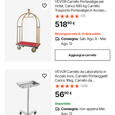
VEVOR Carrello Portavaligie per
Hotel, Carico 680 kg Carrello
Trasporto Portavaligie in Acciaio
Inox Spazzolato con Montanti
(31)
Curvi, Ponte in Moquette Rossa,
518
90
€
Ruote in Gomma 203,2 mm per
Hotel Condomini
Rimangono solo 4, Ordina subito
Consegna:
Sab. Ago. 8 - Mer.
Ago. 12
Aggiungi al carrello
VEVOR Carrello da Laboratorio in
Acciaio Inox, Carrello Portaoggetti
Carico 16kg, Carrello da
Laboratorio Regolabile in Altezza
(376)
84-132,5 cm, Vassoio Rimovibile,
56
90
€
Carrello per Clinica Salone
Ospedale
Disponibile
Consegna:
non appena Mer.
Ago. 12