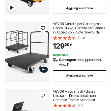
Aggiungi al carrello
VEVOR Carrello per Cartongesso,
Carico 816 kg, Carrello per Pannelli
in Acciaio con Ruote Girevoli da
12,5 mm, con Piattaforma da 91,4 x
(324)
61 cm e 4 Corrimano Laterali per
129
90
€
Fabbrica, Garage, Nero
Disponibile
Consegna:
non appena Mar.
Ago. 11
Aggiungi al carrello
VEVOR Macchina di Pulizia a
Ultrasuoni Professionale con
Controllo Tramite Manopola
Rotante, Capacita di 30 L con
(98)
Cestello e Sfera di Pulizia, Pulitore a