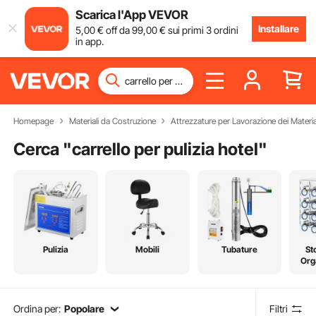
Scarica l'App VEVOR
Installare
5
,00
€
off da
99
,00
€
sui primi 3 ordini
in app.
Homepage
Materiali da Costruzione
Attrezzature per Lavorazione dei Materia
Cerca "
carrello per pulizia hotel
"
Pulizia
Mobili
Tubature
St
Org
Ordina per:
Popolare
Filtri