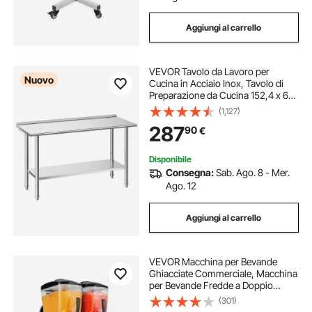
Aggiungi al carrello
VEVOR Tavolo da Lavoro per
Nuovo
Cucina in Acciaio Inox, Tavolo di
Preparazione da Cucina 152,4 x 61
cm Isola Centrale per Catering Bar
(1,127)
Hotel Ristorante Banchetti Banco da
287
90
€
2 Ripiani con Alzatina Senza Ruote
Disponibile
Consegna:
Sab. Ago. 8 - Mer.
Ago. 12
Aggiungi al carrello
VEVOR Macchina per Bevande
Ghiacciate Commerciale, Macchina
per Bevande Fredde a Doppio
Serbatoio 2 x 12 Litri, Macchina per
(301)
Bevande Smoothie Drink in Acciaio