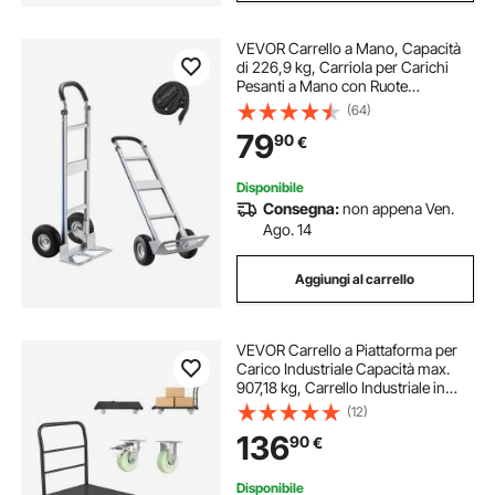
VEVOR Carrello a Mano, Capacità
di 226,9 kg, Carriola per Carichi
Pesanti a Mano con Ruote
Antiscivolo e Maniglia, in Lega di
(64)
Alluminio con Cinghia di
79
90
€
Ancoraggio per Traslochi di Casa,
Magazzino
Disponibile
Consegna:
non appena Ven.
Ago. 14
Aggiungi al carrello
VEVOR Carrello a Piattaforma per
Carico Industriale Capacità max.
907,18 kg, Carrello Industriale in
Acciaio con Ruote Girevoli e
(12)
Maniglia, Pianale a Spinta Manuale
136
90
€
per Trasporto Merci Pacchi
Disponibile