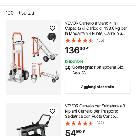
100+
Risultati
VEVOR Carrello a Mano 4 in 1
Capacità di Carico di 453,6 kg per
la Modalità a 4 Ruote, Carrello a
Mano Convertibile con Maniglia e
(425)
Ruote Antiscivolo per Traslochi di
136
90
€
Casa, Ufficio, Magazzino
Disponibile
Consegna:
non appena Gio.
Ago. 13
Aggiungi al carrello
VEVOR Carrello per Saldatura a 3
Ripiani Carrello per Trasporto
Saldatrice con Ruote Carico
Massimo 168-181 kg Carrello per
(372)
Attrezzatura di Saldatura MIG TIG
54
90
€
ARC MMA Taglierina al Plasma da