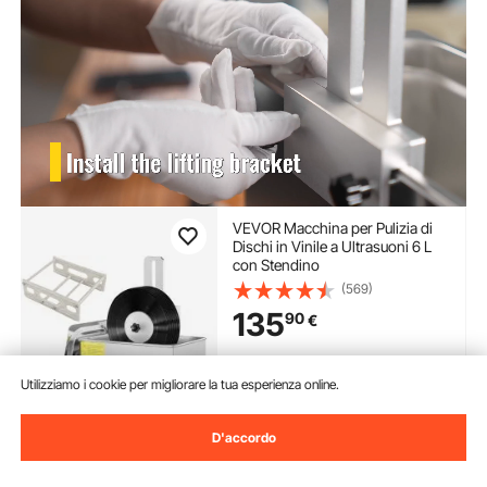
VEVOR Macchina per Pulizia di
Dischi in Vinile a Ultrasuoni 6 L
con Stendino
(569)
135
90
€
Disponibile
Utilizziamo i cookie per migliorare la tua esperienza online.
Consegna:
non appena Mar.
Ago. 11
D'accordo
Aggiungi al carrello