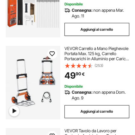
Disponibile
Consegna:
non appena Mar.
Ago. 11
Aggiungi al carrello
VEVOR Carrello a Mano Pieghevole
Portata Max. 125 kg, Carrello
Portacarichi in Alluminio per Carichi
Pesanti, Carrello Porta Carichi con
(253)
Maniglia Telescopica per Trasporto
49
90
€
Merci Oggetti da Magazzino
Disponibile
Consegna:
non appena Dom.
Ago. 9
Aggiungi al carrello
VEVOR Tavolo da Lavoro per