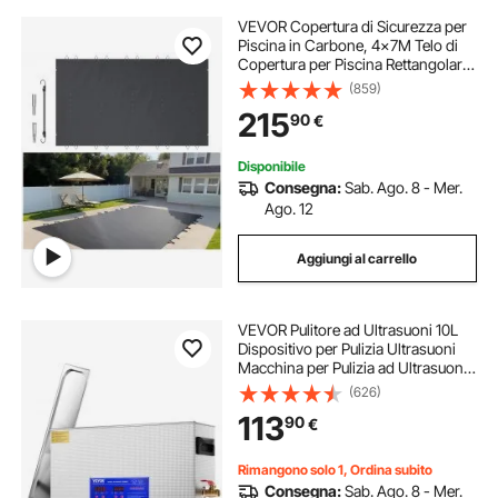
VEVOR Copertura di Sicurezza per
Piscina in Carbone, 4x7M Telo di
Copertura per Piscina Rettangolare
in Polipropilene, Coperchio
(859)
Rettangolare di Piscina Interrata per
215
90
€
Casa Giardino Hotel Ingegneria
Disponibile
Consegna:
Sab. Ago. 8 - Mer.
Ago. 12
Aggiungi al carrello
VEVOR Pulitore ad Ultrasuoni 10L
Dispositivo per Pulizia Ultrasuoni
Macchina per Pulizia ad Ultrasuoni
da 300W con Timer Riscaldatore,
(626)
Pulitore Digitale da 40 kHz con
113
90
€
Cestello per Parti Gioielli
Rimangono solo 1, Ordina subito
Consegna:
Sab. Ago. 8 - Mer.