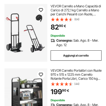
VEVOR Carrello a Mano Capacità di
Carico di 272,1 kg Carrello a Mano
per Carichi Pesanti con Ruote,
Maniglia Telescopica e Cinghia di
(64)
Ancoraggio per Traslochi di Casa,
82
90
€
Ufficio, Magazzino
Disponibile
Consegna:
Sab. Ago. 8 - Mer.
Ago. 12
Aggiungi al carrello
VEVOR Carrello Portalibri con Ruote
970 x 515 x 1225 mm Carrello
Rotante Porta Libri, Carico 150 kg
Ripiani a W Bifacciali con Ruote
(44)
Bloccabili 7,6 cm per Scaffali di
199
90
€
Casa, Ufficio e Scuola, Nero
Disponibile
Consegna:
Sab. Ago. 8 - Mer.