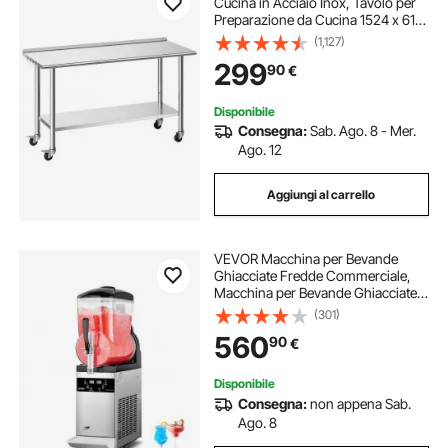
Cucina in Acciaio Inox, Tavolo per
Preparazione da Cucina 1524 x 610
x 894 mm con Ruote Alzatina 30
(1,127)
mm, Banco Preparazione Ripiano di
299
90
€
Base Portaoggetti, Ristorante, Hotel
Disponibile
Consegna:
Sab. Ago. 8 - Mer.
Ago. 12
Aggiungi al carrello
VEVOR Macchina per Bevande
Ghiacciate Fredde Commerciale,
Macchina per Bevande Ghiacciate
Serbatoio Singolo 12 Litri, Macchina
(301)
per Frullati in Acciaio Inox,
560
90
€
Macchina per Bevande Fredde Bar
Hotel
Disponibile
Consegna:
non appena Sab.
Ago. 8