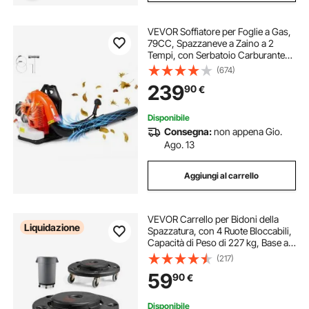
VEVOR Soffiatore per Foglie a Gas,
79CC, Spazzaneve a Zaino a 2
Tempi, con Serbatoio Carburante
da 3 Litri, Volume d'Aria 930 CFM
(674)
per Cura del Prato, Pulizia delle
239
90
€
Foglie, Rimozione Neve
Disponibile
Consegna:
non appena Gio.
Ago. 13
Aggiungi al carrello
VEVOR Carrello per Bidoni della
Liquidazione
Spazzatura, con 4 Ruote Bloccabili,
Capacità di Peso di 227 kg, Base a
Rulli Rotonda, Carrello per Barili per
(217)
Impieghi Gravosi 455 x 155 mm
59
90
€
Nero 2 Pezzi
Disponibile