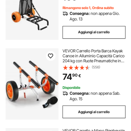
Rimangono solo 1, Ordina subito
Consegna:
non appena Gio.
Ago. 13
Aggiungi al carrello
VEVOR Carrello Porta Barca Kayak
Canoe in Alluminio Capacità Carico
204 kg con Ruote Pneumatiche in
PU 30,5cm Design Staccabile,
(556)
Carrello Porta Kayak con Cinghie di
74
90
€
Fissaggio Carico 204 kg
Pieghevole
Disponibile
Consegna:
non appena Sab.
Ago. 15
Aggiungi al carrello
VEVOR Carrello a Mano Pieghevole