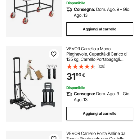
Disponibile
Consegna:
Dom. Ago. 9 - Gio.
Ago. 13
Aggiungi al carrello
VEVOR Carrello a Mano
Pieghevole, Capacità di Carico di
135 kg, Carrello Portabagagli
Pieghevole con 4 Ruote, 2 Corde
(128)
Elastiche e Base Espandibile,
31
90
€
Carrello Multiuso per Trasporto
Bagagli
Disponibile
Consegna:
Dom. Ago. 9 - Gio.
Ago. 13
Aggiungi al carrello
VEVOR Carrello Porta Palline da
Tennis Pieghevole con Cestello,