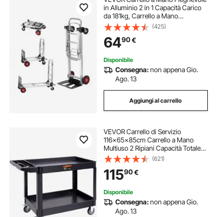
in Alluminio 2 in 1 Capacità Carico
da 181kg, Carrello a Mano
Pieghevole Salvaspazio Carrello
(425)
con Piattaforma Ruote in Gomma
64
90
€
per Trasporto di Merci da
Magazzino 181kg
Disponibile
Consegna:
non appena Gio.
Ago. 13
Aggiungi al carrello
VEVOR Carrello di Servizio
116x65x85cm Carrello a Mano
Multiuso 2 Ripiani Capacità Totale
250kg, Carrello a Portata con Ruote
(621)
Girevoli 360° 2 Ruote con Freni,
115
90
€
Carrello Portaoggetti da Garage
Giardino
Disponibile
Consegna:
non appena Gio.
Ago. 13