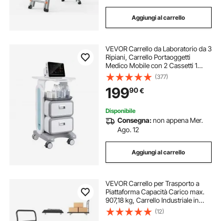
Aggiungi al carrello
VEVOR Carrello da Laboratorio da 3
Ripiani, Carrello Portaoggetti
Medico Mobile con 2 Cassetti 1
Vassoio, Carrello Servizio in
(377)
Materiale ABS, con 4 Ruote per
199
90
€
Laboratorio, Clinica, Ospedale,
Salone
Disponibile
Consegna:
non appena Mer.
Ago. 12
Aggiungi al carrello
VEVOR Carrello per Trasporto a
Piattaforma Capacità Carico max.
907,18 kg, Carrello Industriale in
Acciaio a Spinta Manuale con
(12)
Piattaforma, Pianale per