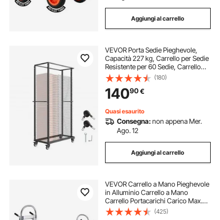
Aggiungi al carrello
VEVOR Porta Sedie Pieghevole,
Capacità 227 kg, Carrello per Sedie
Resistente per 60 Sedie, Carrello
Porta Sedie in Metallo con Ruote
(180)
Girevoli e Ruote Bloccabili per Feste,
140
90
€
Eventi, Hotel, Nero Opaco
Quasi esaurito
Consegna:
non appena Mer.
Ago. 12
Aggiungi al carrello
VEVOR Carrello a Mano Pieghevole
in Alluminio Carrello a Mano
Carrello Portacarichi Carico Max.
363kg, Carrello a Mano Pieghevole
(425)
in Carrello con Piattaforma Ruote