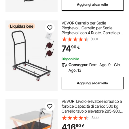
Aggiungi al carrello
VEVOR Carrello per Sedie
Liquidazione
Pieghevoli, Carrello per Sedie
Pieghevoli con 4 Ruote, Carrello per
Trasporto Stoccaggio per Sedie in
(180)
Resina Plastica e Legno impilabili,
74
90
€
Nero
Disponibile
Consegna:
Dom. Ago. 9 - Gio.
Ago. 13
Aggiungi al carrello
VEVOR Tavolo elevatore idraulico a
forbice Capacità di carico 500 kg
Carrello tavolo elevatore 285-900
mm Campo di sollevamento Tavolo
(344)
elevatore officina 815 x 505 mm
416
90
€
Carrello elevatore a forbice