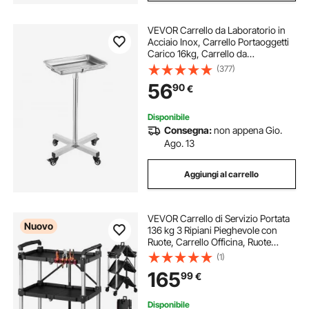
VEVOR Carrello da Laboratorio in
Acciaio Inox, Carrello Portaoggetti
Carico 16kg, Carrello da
Laboratorio Regolabile in Altezza
(377)
84-132,5 cm, Vassoio Rimovibile,
56
90
€
Carrello per Clinica Salone
Ospedale
Disponibile
Consegna:
non appena Gio.
Ago. 13
Aggiungi al carrello
VEVOR Carrello di Servizio Portata
Nuovo
136 kg 3 Ripiani Pieghevole con
Ruote, Carrello Officina, Ruote
Girevoli a 360° con freno, Maniglia
(1)
Bilaterale, Struttura Rinforzata con
165
99
€
Vassoio, per Magazzini
Disponibile