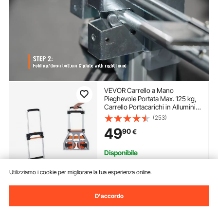
VEVOR Carrello a Mano
Pieghevole Portata Max. 125 kg,
Carrello Portacarichi in Alluminio
per Carichi Pesanti, Carrello
(253)
Porta Carichi con Maniglia
49
90
€
Telescopica per Trasporto Merci
Oggetti da Magazzino
Disponibile
Consegna:
non appena Lun.
Ago. 10
Utilizziamo i cookie per migliorare la tua esperienza online.
Aggiungi al carrello
D'accordo