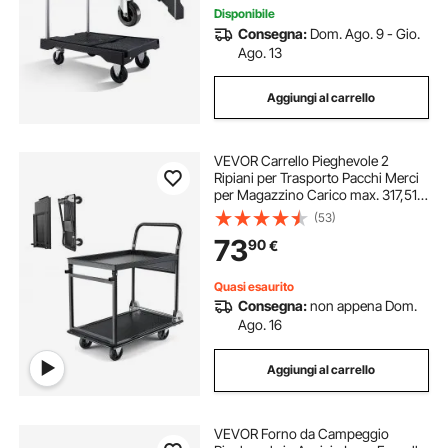
Disponibile
Consegna:
Dom. Ago. 9 - Gio.
Ago. 13
Aggiungi al carrello
VEVOR Carrello Pieghevole 2
Ripiani per Trasporto Pacchi Merci
per Magazzino Carico max. 317,51
kg, Carrello con Piattaforma con
(53)
Ruote a Pianale da 2 Ripiani, per
73
90
€
Garage, Officina, Logistica
Quasi esaurito
Consegna:
non appena Dom.
Ago. 16
Aggiungi al carrello
VEVOR Forno da Campeggio