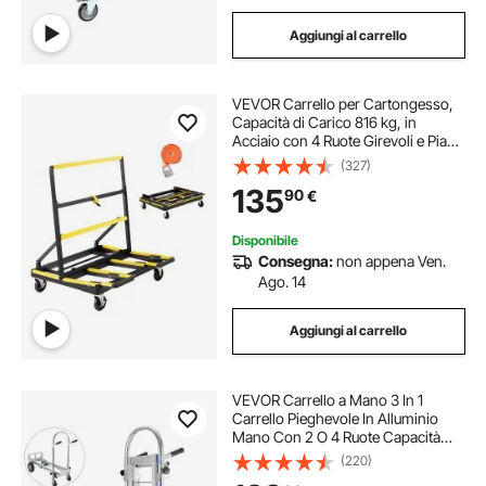
Aggiungi al carrello
VEVOR Carrello per Cartongesso,
Capacità di Carico 816 kg, in
Acciaio con 4 Ruote Girevoli e Piano
Espandibile, Carrello per Pannelli
(327)
con Piattaforma Pieghevole con
135
90
€
Cinghia di Fissaggio
Disponibile
Consegna:
non appena Ven.
Ago. 14
Aggiungi al carrello
VEVOR Carrello a Mano 3 In 1
Carrello Pieghevole In Alluminio
Mano Con 2 O 4 Ruote Capacità
250/350kg
(220)