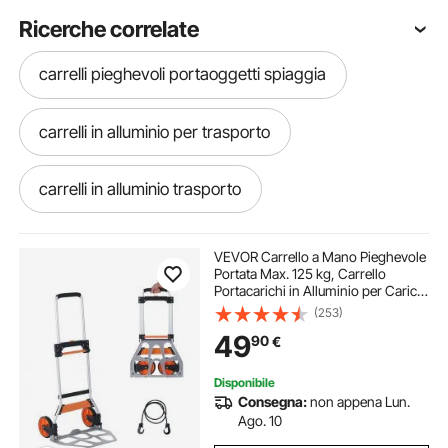
Ricerche correlate
carrelli pieghevoli portaoggetti spiaggia
carrelli in alluminio per trasporto
carrelli in alluminio trasporto
carrello spiaggia alluminio
VEVOR Carrello a Mano Pieghevole
Portata Max. 125 kg, Carrello
Portacarichi in Alluminio per Carichi
carrelli a mano in alluminio
Pesanti, Carrello Porta Carichi con
(253)
Maniglia Telescopica per Trasporto
49
90
€
Merci Oggetti da Magazzino
sedie pieghevoli con carrello
Disponibile
Consegna:
non appena Lun.
carrello da spiaggia in alluminio
Ago. 10