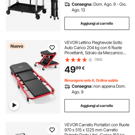
Consegna:
Dom. Ago. 9 - Gio.
Ago. 13
Aggiungi al carrello
VEVOR Lettino Pieghevole Sotto
Nuovo
Auto Carico 204 kg con 6 Ruote
Piroettanti, Sdraio da Meccanico
Pieghevole 1010 mm Poggiatesta
(195)
Sotto Veicoli Riparazioni Auto da
49
99
€
Officina Garage, Acciaio al
Carbonio
Rimangono solo 4, Ordina subito
Consegna:
non appena Dom.
Ago. 9
Aggiungi al carrello
VEVOR Carrello Portalibri con Ruote
970 x 515 x 1225 mm Carrello
Rotante Porta Libri, Carico 150 kg