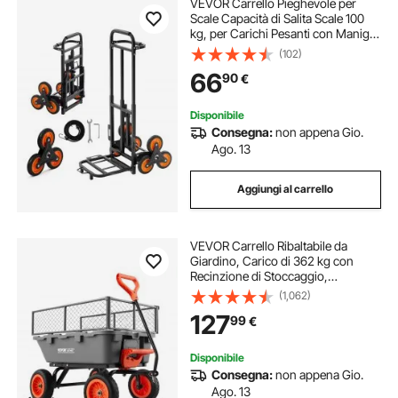
VEVOR Carrello Pieghevole per
Scale Capacità di Salita Scale 100
kg, per Carichi Pesanti con Maniglia
Telescopica, 6 Ruote e 2 Corde
(102)
Elastiche, Carrello Saliscale per
66
90
€
Generi Alimentari, Magazzino
Disponibile
Consegna:
non appena Gio.
Ago. 13
Aggiungi al carrello
VEVOR Carrello Ribaltabile da
Giardino, Carico di 362 kg con
Recinzione di Stoccaggio,
Meccanismo di Scarico Rapido,
(1,062)
Ruote Girevoli, Maniglia Girevole,
127
99
€
Carrello da Giardino per Piante,
Terreno
Disponibile
Consegna:
non appena Gio.
Ago. 13