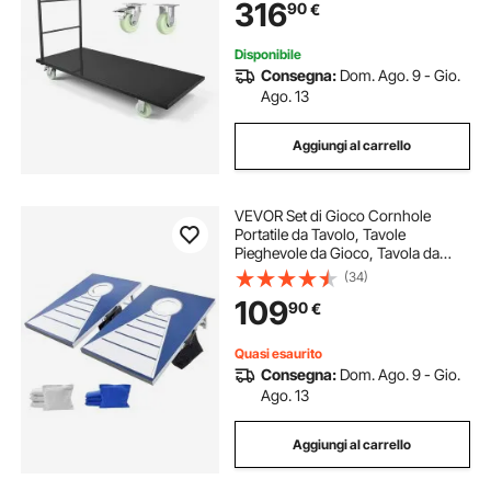
316
90
€
Spostamento dei Bagagli Pacchi
Merci Logistica
Disponibile
Consegna:
Dom. Ago. 9 - Gio.
Ago. 13
Aggiungi al carrello
VEVOR Set di Gioco Cornhole
Portatile da Tavolo, Tavole
Pieghevole da Gioco, Tavola da
Lancio Portatile in Alluminio, Gioco
(34)
Cornhole per Adulti, 8 Sacchetti di
109
90
€
Fagioli, 915 x 610 x 255 mm
Quasi esaurito
Consegna:
Dom. Ago. 9 - Gio.
Ago. 13
Aggiungi al carrello