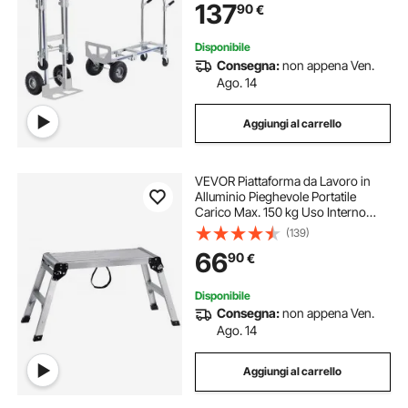
137
90
€
per Trasporto di Merci da
Magazzino
Disponibile
Consegna:
non appena Ven.
Ago. 14
Aggiungi al carrello
VEVOR Piattaforma da Lavoro in
Alluminio Pieghevole Portatile
Carico Max. 150 kg Uso Interno
Esterno, Sgabello da Lavoro Basso
(139)
in Alluminio Pieghevole
66
90
€
50,8x76x30 cm, Cavalletto
Pieghevole Alluminio
Disponibile
Consegna:
non appena Ven.
Ago. 14
Aggiungi al carrello