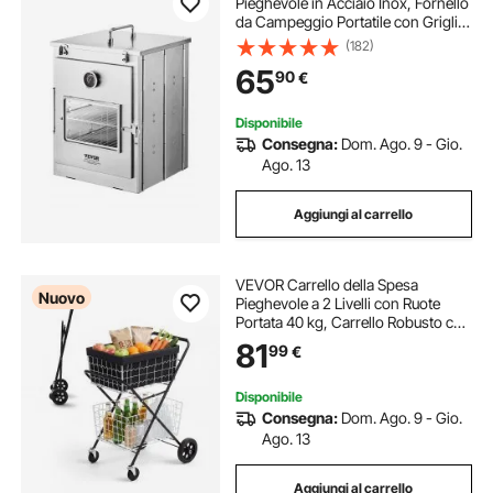
Pieghevole in Acciaio Inox, Fornello
da Campeggio Portatile con Griglia
a 3 Livelli, Maniglia e Termometro,
(182)
Utilizzare con Fuoco a Legna, per
65
90
€
Cuocere Pizza, Cucina all'Aperto
Disponibile
Consegna:
Dom. Ago. 9 - Gio.
Ago. 13
Aggiungi al carrello
VEVOR Carrello della Spesa
Nuovo
Pieghevole a 2 Livelli con Ruote
Portata 40 kg, Carrello Robusto con
Struttura a Spinta, 2 Cestini
81
99
€
Rimovibili, Ruote Piroettanti a 360°,
per Spesa, Magazzino e
Supermercato
Disponibile
Consegna:
Dom. Ago. 9 - Gio.
Ago. 13
Aggiungi al carrello