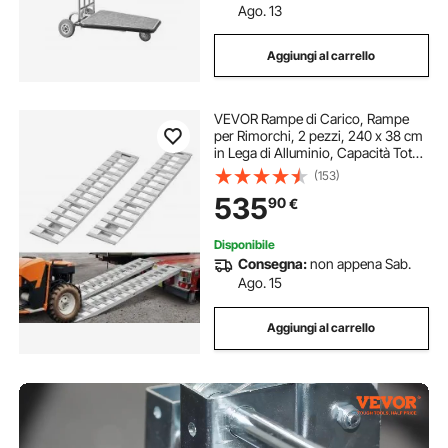
Ago. 13
Aggiungi al carrello
VEVOR Rampe di Carico, Rampe
per Rimorchi, 2 pezzi, 240 x 38 cm
in Lega di Alluminio, Capacità Totale
2721,6 kg, per Carrelli, Trattori
(153)
Agricoli, ATV, Tosaerba,
535
90
€
Motociclette, Argento
Disponibile
Consegna:
non appena Sab.
Ago. 15
Aggiungi al carrello