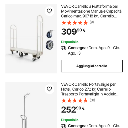
VEVOR Carrello a Piattaforma per
Movimentazione Manuale Capacità
Carico max. 907,18 kg, Carrello
Multiuso in Acciaio Industriale con 6
(9)
Ruote Maniglia Doppia Staccabile
309
90
€
1525 x 410 x 1520 mm Logistica
Disponibile
Consegna:
Dom. Ago. 9 - Gio.
Ago. 13
Aggiungi al carrello
VEVOR Carrello Portavaligie per
Hotel, Carico 272 kg Carrello
Trasporto Portavaligie in Acciaio
Inox a 3 Ruote, Ponte in Moquette
(31)
Grigia e Ruote in Gomma, per
252
90
€
Centri Congressi, Proprietà in
Affitto
Disponibile
Consegna:
Dom. Ago. 9 - Gio.