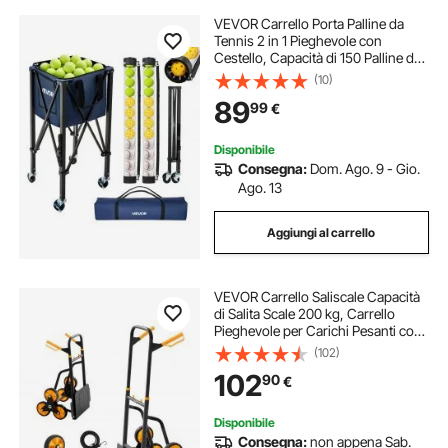
VEVOR Carrello Porta Palline da
Tennis 2 in 1 Pieghevole con
Cestello, Capacità di 150 Palline da
Tennis o di 260 Pickleball, in Lega di
(10)
Alluminio Leggera, Ruote e Borsa
89
99
€
Portaoggetti, per Allenamento
Disponibile
Consegna:
Dom. Ago. 9 - Gio.
Ago. 13
Aggiungi al carrello
VEVOR Carrello Saliscale Capacità
di Salita Scale 200 kg, Carrello
Pieghevole per Carichi Pesanti con
Maniglia Telescopica, 6 Ruote e 2
(102)
Corde Elastiche, per Casa, Generi
102
90
€
Alimentari, Magazzino
Disponibile
Consegna:
non appena Sab.