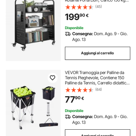
Ripiani a W Bifacciali con Ruote
(45)
Bloccabili 7,6 cm per Scaffali di
199
90
€
Casa, Ufficio e Scuola, Nero
Disponibile
Consegna:
Dom. Ago. 9 - Gio.
Ago. 13
Aggiungi al carrello
VEVOR Tramoggia per Palline da
Tennis Pieghevole, Contiene 150
Palline da Tennis, Carrello didattico
Sportivo Portatile in Lega di
(64)
Alluminio con Ruote, Borsa
77
90
€
Rimovibile, per Giocatore di Tennis
Disponibile
Consegna:
Dom. Ago. 9 - Gio.
Ago. 13
Aggiungi al carrello