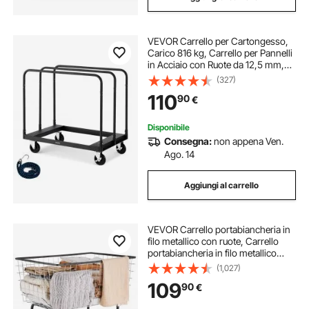
VEVOR Carrello per Cartongesso,
Carico 816 kg, Carrello per Pannelli
in Acciaio con Ruote da 12,5 mm,
per Cartongesso in Legno con
(327)
Cinghia di Ancoraggio e 3
110
90
€
Corrimano Laterali per Garage,
Nero
Disponibile
Consegna:
non appena Ven.
Ago. 14
Aggiungi al carrello
VEVOR Carrello portabiancheria in
filo metallico con ruote, Carrello
portabiancheria in filo metallico
commerciale da 35''x15,7''x22'',
(1,027)
Telaio in acciaio con finitura
109
90
€
cromata