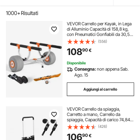
1000+
Risultati
VEVOR Carrello per Kayak, in Lega
di Alluminio Capacità di 158,8 kg,
con Pneumatici Gonfiabili da 30,5
cm e 2 Cinghie, Si Monta Facile,
(556)
Carrello per Paddle Board per il
108
90
€
Trasporto di Kayak e Canoe
Disponibile
Consegna:
non appena Sab.
Ago. 15
Aggiungi al carrello
VEVOR Carrello da spiaggia,
Carretto a mano, Carrello da
spiaggia, Capacità di carico 74,84
kg, Carrello pieghevole in alluminio,
(426)
da 685 a 1135 mm, Altezza
106
90
€
regolabile, Carrello per spiaggia