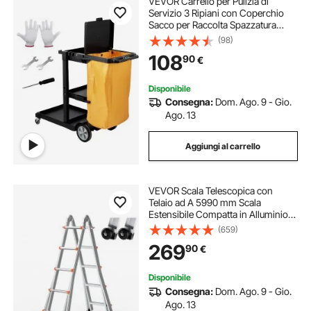
VEVOR Carrello per Pulizia di
Servizio 3 Ripiani con Coperchio
Sacco per Raccolta Spazzatura
Ruote in PVC Capacità Carico Max.
(98)
90,7kg, Carrello di Pulizia 3 Ripiani
108
90
€
PP per Hotel Aeroporto Magazzino
Disponibile
Consegna:
Dom. Ago. 9 - Gio.
Ago. 13
Aggiungi al carrello
VEVOR Scala Telescopica con
Telaio ad A 5990 mm Scala
Estensibile Compatta in Alluminio,
Scala Pieghevole Portatile
(659)
Multifunzione per Camper, Scala
269
90
€
Telescopica per Compiti, Capacità
di Carico 149,7 kg
Disponibile
Consegna:
Dom. Ago. 9 - Gio.
Ago. 13