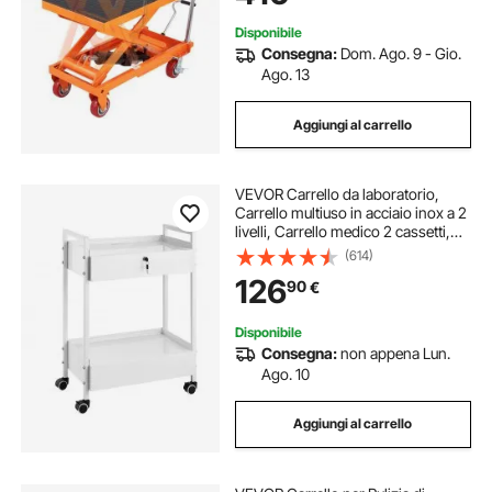
Disponibile
Consegna:
Dom. Ago. 9 - Gio.
Ago. 13
Aggiungi al carrello
VEVOR Carrello da laboratorio,
Carrello multiuso in acciaio inox a 2
livelli, Carrello medico 2 cassetti,
rotelle girevoli per laboratorio,
(614)
ospedale, odontoiatria, salone
126
90
€
bellezza
Disponibile
Consegna:
non appena Lun.
Ago. 10
Aggiungi al carrello