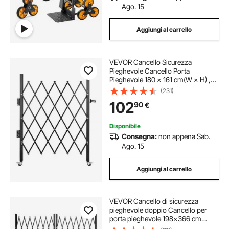
Ago. 15
Aggiungi al carrello
VEVOR Cancello Sicurezza
Pieghevole Cancello Porta
Pieghevole 180 × 161 cm(W × H) ,
Cancello di Sicurezza in Acciaio,
(231)
Cancello di Sicurezza Espandibile
102
90
€
Flessibile, Cancello a Sbarramento
Girevole a 360°
Disponibile
Consegna:
non appena Sab.
Ago. 15
Aggiungi al carrello
VEVOR Cancello di sicurezza
pieghevole doppio Cancello per
porta pieghevole 198x366 cm
Cancello a forbice