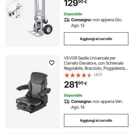
129
90
€
Disponibile
Consegna:
non appena Gio.
Ago. 13
Aggiungi al carrello
VEVOR Sedile Universale per
Carrello Elevatore, con Schienale
Regolabile, Bracciolo, Poggiatesta e
Cintura di Sicurezza, Sedile per
(407)
Trattore Pieghevole Sicuro con
281
90
€
Microinterruttore, per Tosaerba
Disponibile
Consegna:
non appena Ven.
Ago. 14
Aggiungi al carrello