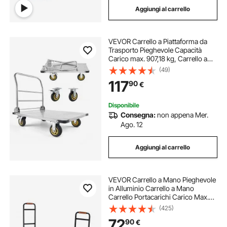
Aggiungi al carrello
carrelli a mano alluminio
VEVOR Carrello a Piattaforma da
carrello pieghevole carico
Trasporto Pieghevole Capacità
Carico max. 907,18 kg, Carrello a
Pianale in Acciaio con Ruote
(49)
carrello pieghevole per auto
Girevoli e Maniglia, Pianali
117
90
€
900x600 mm per Trasporto
Garage, Magazzino
carrelli cucina alluminio
Disponibile
Consegna:
non appena Mer.
Ago. 12
carrello da campeggio
carrello campeggio
Aggiungi al carrello
ruote carrello pieghevole
carrelli campeggio
VEVOR Carrello a Mano Pieghevole
in Alluminio Carrello a Mano
Carrello Portacarichi Carico Max.
136kg, Carrello a Mano Pieghevole
(425)
in Carrello con Piattaforma Ruote
72
90
€
per Trasporto di Merci da