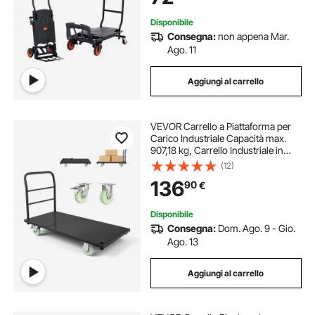
Magazzino
Disponibile
Consegna:
non appena Mar.
Ago. 11
Aggiungi al carrello
VEVOR Carrello a Piattaforma per
Carico Industriale Capacità max.
907,18 kg, Carrello Industriale in
Acciaio con Ruote Girevoli e
(12)
Maniglia, Pianale a Spinta Manuale
136
90
€
per Trasporto Merci Pacchi
Disponibile
Consegna:
Dom. Ago. 9 - Gio.
Ago. 13
Aggiungi al carrello