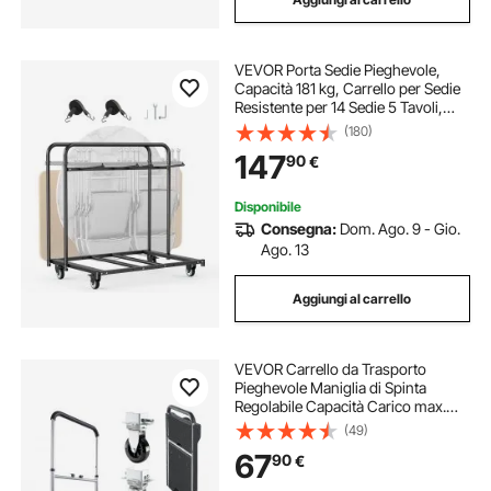
VEVOR Porta Sedie Pieghevole,
Capacità 181 kg, Carrello per Sedie
Resistente per 14 Sedie 5 Tavoli,
Carrello Porta Sedie con Ruote
(180)
Girevoli e Ruote Bloccabili per Feste,
147
90
€
Eventi, Hotel, Nero Opaco
Disponibile
Consegna:
Dom. Ago. 9 - Gio.
Ago. 13
Aggiungi al carrello
VEVOR Carrello da Trasporto
Pieghevole Maniglia di Spinta
Regolabile Capacità Carico max.
149,69 kg Carrello con Piattaforma
(49)
Pieghevole Ruote Girevoli, Panali
67
90
€
per Trasporto Pacchi Merci
Traslochi