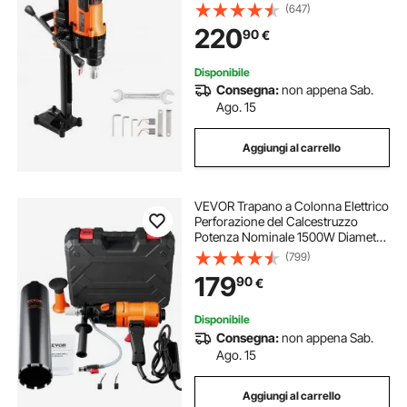
Macchina Carotatrice per
(647)
Calcestruzzo Robusto 3000 W con
220
90
€
Supporto, Senza Guarnizione
Idraulica, per Calcestruzzo, Mattoni
Disponibile
Consegna:
non appena Sab.
Ago. 15
Aggiungi al carrello
VEVOR Trapano a Colonna Elettrico
Perforazione del Calcestruzzo
Potenza Nominale 1500W Diametro
8-10,2cm, Macchina Carotatrice
(799)
Elettrica a Umido Velocità
179
90
€
1100giri/min 2400giri/min con
Livella a Bolla
Disponibile
Consegna:
non appena Sab.
Ago. 15
Aggiungi al carrello