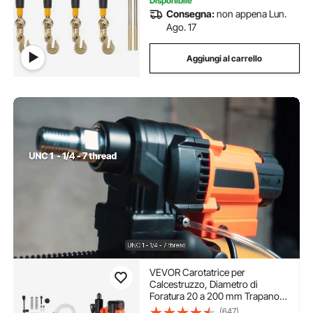
Disponibile
Consegna:
non appena Lun.
Ago. 17
Aggiungi al carrello
VEVOR Carotatrice per
Calcestruzzo, Diametro di
Foratura 20 a 200 mm Trapano a
Carotaggio per Calcestruzzo a
(647)