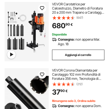
VEVOR Carotatrice per
Calcestruzzo, Diametro di Foratura
20 a 200 mm Trapano a Carotaggio
per Calcestruzzo a Secco e a
(647)
Umido con Supporto, 8 Punte da
680
90
€
Trapano, Velocità 850 giri/min,
3000 W
Disponibile
Consegna:
non appena Mar.
Ago. 18
Aggiungi al carrello
VEVOR Corona Diamantata per
Carotaggio 102 mm Profondità di
Foratura 356 mm, Tecnologia di
Saldatura ad Alta Precisione, Punta
(212)
Carotatrice Diamantata a Umido per
37
90
€
Cemento Armato, Mattoni e
Muratura
Rimangono solo 3, Ordina subito
Consegna:
non appena Dom.