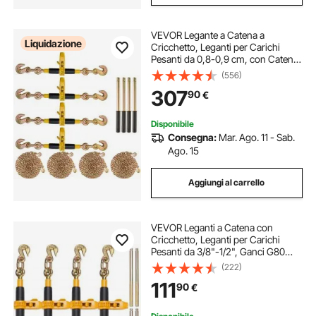
VEVOR Legante a Catena a
Liquidazione
Cricchetto, Leganti per Carichi
Pesanti da 0,8-0,9 cm, con Catene
G80 Limite di Carico Sicuro
(556)
3220kg, Maniglia Antiscivolo,
307
90
€
Leganti a Catena per Trasporto per
Rimorchio
Disponibile
Consegna:
Mar. Ago. 11 - Sab.
Ago. 15
Aggiungi al carrello
VEVOR Leganti a Catena con
Cricchetto, Leganti per Carichi
Pesanti da 3/8"-1/2", Ganci G80
Carico max. 5443kg, Maniglia
(222)
Antiscivolo, Leganti a Catena per
111
90
€
Trasporto per Rimorchio a Pianale,
4 Pezzi