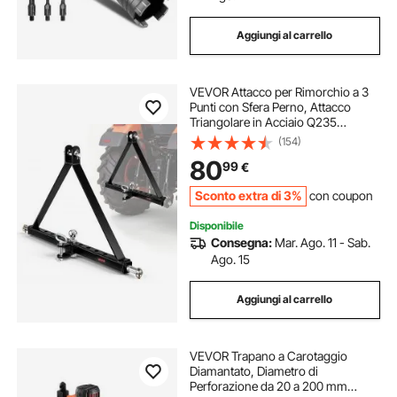
Aggiungi al carrello
VEVOR Attacco per Rimorchio a 3
Punti con Sfera Perno, Attacco
Triangolare in Acciaio Q235
Adattatore per Traino di Categoria 2
(154)
Compatibile con Kubota John
80
99
€
Deere Massey Ferguson Yanmar da
Giardino
Sconto extra di 3%
con coupon
Disponibile
Consegna:
Mar. Ago. 11 - Sab.
Ago. 15
Aggiungi al carrello
VEVOR Trapano a Carotaggio
Diamantato, Diametro di
Perforazione da 20 a 200 mm