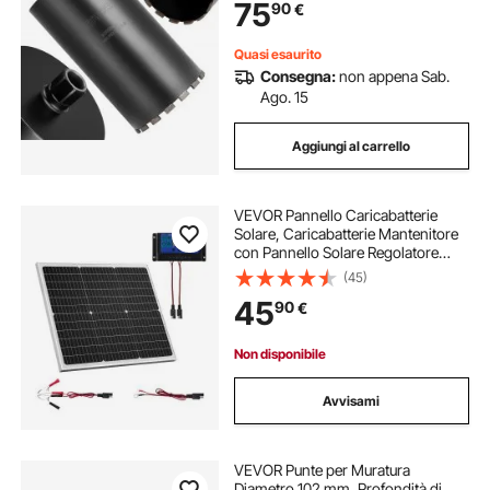
75
90
€
Diamantata a Umido per Cemento
Armato, Mattoni
Quasi esaurito
Consegna:
non appena Sab.
Ago. 15
Aggiungi al carrello
VEVOR Pannello Caricabatterie
Solare, Caricabatterie Mantenitore
con Pannello Solare Regolatore
MPPT Aggiornato, Impermeabile
(45)
IP65 per Auto, Barche, Camper,
45
90
€
Tetti Piani (Staffa non Inclusa)
Non disponibile
Avvisami
VEVOR Punte per Muratura
Diametro 102 mm, Profondità di