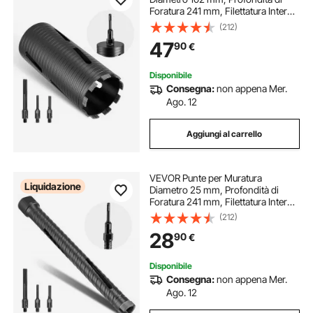
Foratura 241 mm, Filettatura Interna
M16, Punta Carotatrice Diamantata
(212)
a Secco con 3 Adattatori, Chiave
47
90
€
Esagonale per Cemento Armato
Disponibile
Consegna:
non appena Mer.
Ago. 12
Aggiungi al carrello
VEVOR Punte per Muratura
Liquidazione
Diametro 25 mm, Profondità di
Foratura 241 mm, Filettatura Interna
M16, Punta Carotatrice Diamantata
(212)
a Secco con 3 Adattatori, Chiave
28
90
€
Esagonale per Cemento Armato
Disponibile
Consegna:
non appena Mer.
Ago. 12