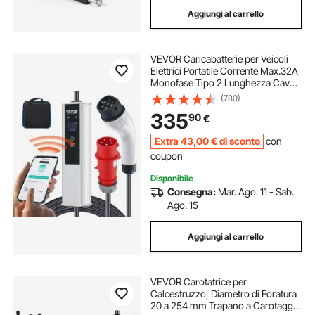
Aggiungi al carrello
VEVOR Caricabatterie per Veicoli
Elettrici Portatile Corrente Max.32A
Monofase Tipo 2 Lunghezza Cavo
7,5m, Caricabatterie EV Portatile
(780)
Impermeabilità Schermo LCD IP66
335
90
€
Potenza 7,36kW/22kW Controllo
APP
Extra
43
,00
€
di sconto
con
coupon
Disponibile
Consegna:
Mar. Ago. 11 - Sab.
Ago. 15
Aggiungi al carrello
VEVOR Carotatrice per
Calcestruzzo, Diametro di Foratura
20 a 254 mm Trapano a Carotaggio