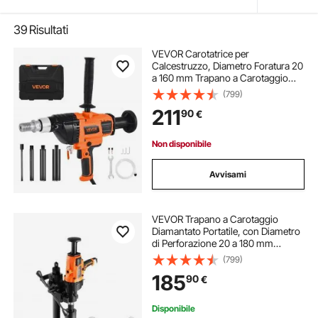
39
Risultati
VEVOR Carotatrice per
Calcestruzzo, Diametro Foratura 20
a 160 mm Trapano a Carotaggio
Portatile per Calcestruzzo Asciutto
(799)
e Bagnato, 4 Punte da Trapano,
211
90
€
Velocità Variabile 0 a 1800 giri/min
2000 W
Non disponibile
Avvisami
VEVOR Trapano a Carotaggio
Diamantato Portatile, con Diametro
di Perforazione 20 a 180 mm
Macchina Carotatrice per
(799)
Calcestruzzo Robusto 2600 W con
185
90
€
Supporto, Punta per Carotaggio,
per Mattoni, Marmo
Disponibile