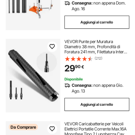
Consegna:
non appena Dom.
Ago. 16
Aggiungi al carrello
VEVOR Punte per Muratura
Diametro 38 mm, Profondità di
Foratura 241 mm, Filettatura Interna
M16, Punta Carotatrice Diamantata
(212)
a Secco con 3 Adattatori, Chiave
29
90
€
Esagonale per Cemento Armato
Disponibile
Consegna:
non appena Gio.
Ago. 13
Aggiungi al carrello
VEVOR Caricabatterie per Veicoli
Da Comprare
Elettrici Portatile Corrente Max.16A
Monofase Tipo 2 Lunghezza Cavo