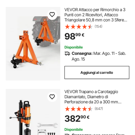
VEVOR Attacco per Rimorchio a 3
Punti con 2 Ricevitori, Attacco
Triangolare 50,8 mm con 3 Sfere
Gancio, Adattatore per Traino di
(154)
Categoria 1 Compatibile con Kubota
98
99
€
John Deere Massey Ferguson
Disponibile
Consegna:
Mar. Ago. 11 - Sab.
Ago. 15
Aggiungi al carrello
VEVOR Trapano a Carotaggio
Diamantato, Diametro di
Perforazione da 20 a 300 mm
Macchina Carotatrice per
(647)
Calcestruzzo Robusto 3500 W con
382
90
€
Supporto, Punta per Carotaggio,
per Calcestruzzo, Mattoni, Marmo
Disponibile