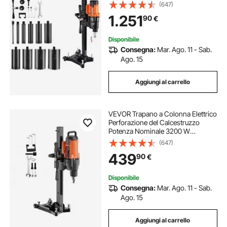
per Calcestruzzo a Secco e a
(647)
Umido con Supporto, 10 Punte da
1.251
90
€
Trapano, 535/920 giri/min, 2
Velocità, 2500 W
Disponibile
Consegna:
Mar. Ago. 11 - Sab.
Ago. 15
Aggiungi al carrello
VEVOR Trapano a Colonna Elettrico
Perforazione del Calcestruzzo
Potenza Nominale 3200 W
Diametro Max. 26 cm, Macchina
(647)
Carotatrice Elettrica 750 giri/min
439
90
€
Umido, Trapano per Carotaggio
Diamantato 26 cm
Disponibile
Consegna:
Mar. Ago. 11 - Sab.
Ago. 15
Aggiungi al carrello