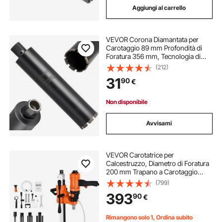
Aggiungi al carrello
VEVOR Corona Diamantata per
Carotaggio 89 mm Profondità di
Foratura 356 mm, Tecnologia di
Saldatura ad Alta Precisione, Punta
(212)
Carotatrice Diamantata a Umido per
31
90
€
Cemento Armato, Mattoni e
Muratura
Non disponibile
Avvisami
VEVOR Carotatrice per
Calcestruzzo, Diametro di Foratura
200 mm Trapano a Carotaggio
Portatile per Calcestruzzo con
(799)
Supporto, con 4 Punte da Trapano,
393
90
€
1000/2250 giri/min 2 velocità 1500
W
Rimangono solo 1, Ordina subito