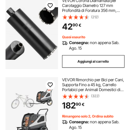
VEVOR Corona Diamantata per
frese diamantate per piastrelle
Carotaggio Diametro 127 mm
Profondità di Foratura 356 mm,
Tecnologia di Saldatura ad Alta
(212)
perforatrice cordonatrice
Precisione, Punta Carotatrice
42
90
€
Diamantata a Umido per Cemento
Armato, Mattoni
perforatrice per pelle
w 750 125
Quasi esaurito
Consegna:
non appena Sab.
Ago. 15
frese diamantate
Aggiungi al carrello
frese diamantate per smerigliatrice
VEVOR Rimorchio per Bici per Cani,
Supporta Fino a 45 kg, Carrello
Portabici per Animali Domestici di
Piccola e Grande Taglia, Telaio
(322)
Pieghevole con Ruota a Sgancio
182
90
€
Rapido, Attacco Universale
Rimangono solo 2, Ordina subito
Consegna:
non appena Sab.
Ago. 15