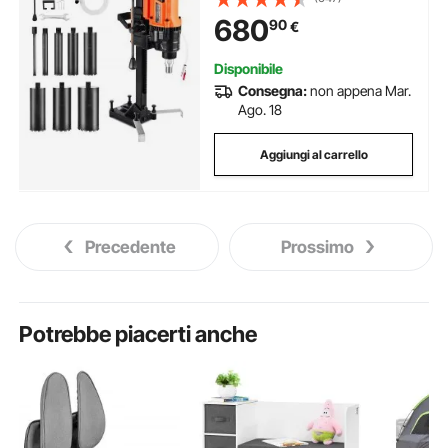
Secco e a Umido con Supporto,
680
90
€
8 Punte da Trapano, Velocità 850
giri/min, 3000 W
Disponibile
Consegna:
non appena Mar.
Ago. 18
Aggiungi al carrello
Precedente
Prossimo
Potrebbe piacerti anche