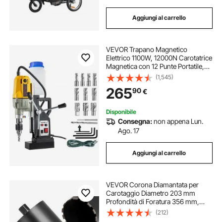
Aggiungi al carrello
VEVOR Trapano Magnetico
Elettrico 1100W, 12000N Carotatrice
Magnetica con 12 Punte Portatile,
Trapano Industriale
(1,545)
Elettromagnetico con Massima
265
90
€
Foratura 40 mm e Profondità 150
mm per Uso Industriale
Disponibile
Consegna:
non appena Lun.
Ago. 17
Aggiungi al carrello
VEVOR Corona Diamantata per
Carotaggio Diametro 203 mm
Profondità di Foratura 356 mm,
Tecnologia di Saldatura ad Alta
(212)
Precisione, Punta Carotatrice