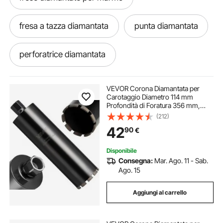
fresa a tazza diamantata
punta diamantata
perforatrice diamantata
sega a tazza diamantata
VEVOR Corona Diamantata per
Carotaggio Diametro 114 mm
Profondità di Foratura 356 mm,
frese diamantate marmo
Tecnologia di Saldatura ad Alta
(212)
Precisione, Punta Carotatrice
42
90
€
Diamantata a Umido per Cemento
Armato, Mattoni
punta diamantata per carotaggio a secco
Disponibile
Consegna:
Mar. Ago. 11 - Sab.
punta diamantata per carotaggio
Ago. 15
Aggiungi al carrello
frese diamantata per piastrelle