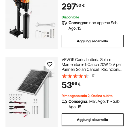
Calcestruzzo Robusto 3200 W con
297
90
€
Supporto, Punta per Carotaggio,
per Calcestruzzo, Mattoni, Marmo
Disponibile
Consegna:
non appena Sab.
Ago. 15
Aggiungi al carrello
VEVOR Caricabatteria Solare
Mantenitore di Carica 20W 12V per
Pannelli Solari Cancelli Recinzioni
per Fattoria Prato, Caricabatteria
(17)
Celle Monocristalline con Staffa di
53
99
€
Montaggio su Palo IP67
Rimangono solo 2, Ordina subito
Consegna:
Mar. Ago. 11 - Sab.
Ago. 15
Aggiungi al carrello