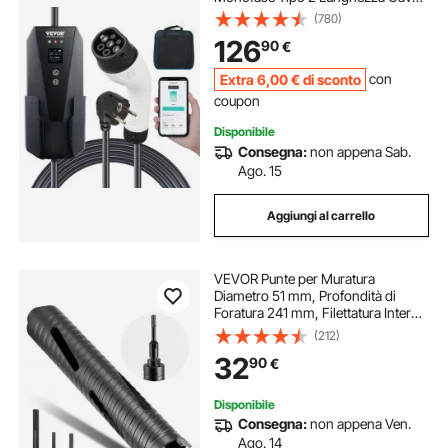
8,6m, Caricabatterie EV Portatile
(780)
Impermeabilità IP66 Controllo APP
126
90
€
Potenza max. 3,68kW Schermo
LCD
Extra
6
,00
€
di sconto
con
coupon
Disponibile
Consegna:
non appena Sab.
Ago. 15
Aggiungi al carrello
VEVOR Punte per Muratura
Diametro 51 mm, Profondità di
Foratura 241 mm, Filettatura Interna
M16, Punta Carotatrice Diamantata
(212)
a Secco con 3 Adattatori, Chiave
32
90
€
Esagonale per Cemento Armato
Disponibile
Consegna:
non appena Ven.
Ago. 14