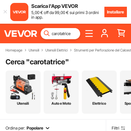
Scarica l'App VEVOR
Installare
5
,00
€
off da
99
,00
€
sui primi 3 ordini
in app.
Homepage
Utensili
Utensili Elettrici
Strumenti per Perforazione del Calces
Cerca "
carotatrice
"
Utensili
Auto e Moto
Elettrico
Spo
Ordina per:
Popolare
Filtri