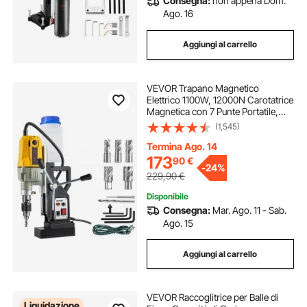
Consegna:
non appena Dom.
Ago. 16
Aggiungi al carrello
VEVOR Trapano Magnetico
Elettrico 1100W, 12000N Carotatrice
Magnetica con 7 Punte Portatile,
Trapano Industriale
(1,545)
Elettromagnetico con Massima
Foratura 40 mm e Profondità 125
Termina Ago. 14
mm per Uso Industriale
173
90
€
-
24%
229,90
€
Disponibile
Consegna:
Mar. Ago. 11 - Sab.
Ago. 15
Aggiungi al carrello
VEVOR Raccoglitrice per Balle di
Liquidazione