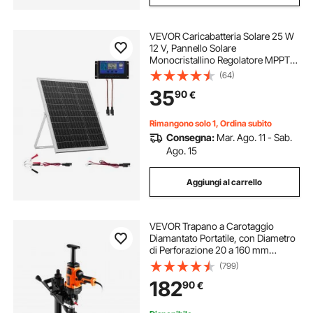
VEVOR Caricabatteria Solare 25 W
12 V, Pannello Solare
Monocristallino Regolatore MPPT
da Esterno, Staffa di Montaggio
(64)
Regolabile, Impermeabile IP67, Kit
35
90
€
Caricabatteria Solare per Auto
Barche Camper
Rimangono solo 1, Ordina subito
Consegna:
Mar. Ago. 11 - Sab.
Ago. 15
Aggiungi al carrello
VEVOR Trapano a Carotaggio
Diamantato Portatile, con Diametro
di Perforazione 20 a 160 mm
Macchina Carotatrice per
(799)
Calcestruzzo Robusto 2000 W con
182
90
€
Supporto, Punta per Carotaggio,
per Mattoni, Marmo