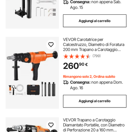
Consegna:
non appena Sab.
Ago. 15
Aggiungi al carrello
VEVOR Carotatrice per
Calcestruzzo, Diametro di Foratura
200 mm Trapano a Carotaggio
Portatile per Calcestruzzo a Secco e
(799)
a Umido con 4 Punte da Trapano,
260
90
€
1000/2250 giri/min a 2 Velocità
1500 W
Rimangono solo 2, Ordina subito
Consegna:
non appena Dom.
Ago. 16
Aggiungi al carrello
VEVOR Trapano a Carotaggio
Diamantato Portatile, con Diametro
di Perforazione 20 a 160 mm