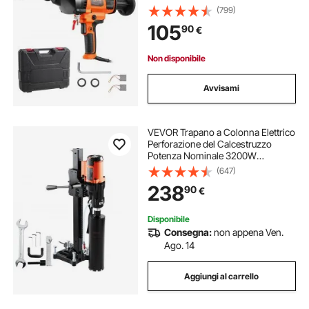
Macchina Carotatrice per
(799)
Calcestruzzo Robusto 2000 W con
105
90
€
Custodia per Trasporto, per
Perforare Calcestruzzo
Non disponibile
Avvisami
VEVOR Trapano a Colonna Elettrico
Perforazione del Calcestruzzo
Potenza Nominale 3200W
Diametro Max. 20cm, Macchina
(647)
Carotatrice Elettrica 750 giri/min
238
90
€
Umido & Secco, Trapano per
Carotaggio Diamantato
Disponibile
Consegna:
non appena Ven.
Ago. 14
Aggiungi al carrello