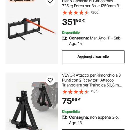
Fieno Capacità di Carico max.
725kg Forca per Balle 1250mm 3
Denti, Forche Chiodate Attacco per
(200)
Benna con 2 Stabilizzatori per
351
90
€
Trattori, Minipale, Agricoltori,
Campi
Disponibile
Consegna:
Mar. Ago. 11 - Sab.
Ago. 15
Aggiungi al carrello
VEVOR Attacco per Rimorchio a 3
Punti con 2 Ricevitori, Attacco
Triangolare per Traino da 50,8 mm,
Adattatore per Traino di Categoria 1
(154)
Compatibile con Kubota John
75
99
€
Deere Massey Ferguson Yanmar
Disponibile
Consegna:
non appena Gio.
Ago. 13