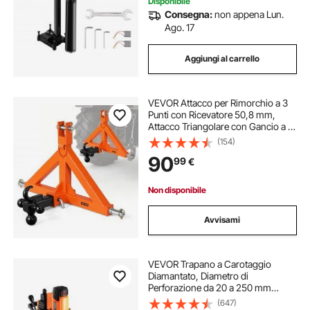
Disponibile
Consegna:
non appena Lun.
Ago. 17
Aggiungi al carrello
VEVOR Attacco per Rimorchio a 3
Punti con Ricevatore 50,8 mm,
Attacco Triangolare con Gancio a 4
Vie con 3 Sfere per Trattore di
(154)
Categoria 1, Compatibile con
90
99
€
Kubota, Ford, John Deere, Massey
Ferguson
Non disponibile
Avvisami
VEVOR Trapano a Carotaggio
Diamantato, Diametro di
Perforazione da 20 a 250 mm
Macchina Carotatrice per
(647)