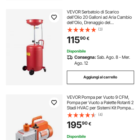
VEVOR Serbatoio di Scarico
dell'Olio 20 Galloni ad Aria Cambio
dell'Olio, Drenaggio del
Trasferimento del Carburante
(3)
Fluido Imbuto Regolabile in Altezza,
115
90
€
con Valvola di Regolazione della
Pressione
Disponibile
Consegna:
Sab. Ago. 8 - Mer.
Ago. 12
Aggiungi al carrello
VEVOR Pompa per Vuoto 9 CFM,
Pompa per Vuoto a Palette Rotanti 2
Stadi HVAC per Sistemi Kit Pompa
per Vuoto AC per Auto con
(4)
Contenitore per Olio per
195
90
€
Manutenzione Aria Condizionata da
Veicoli
Disponibile