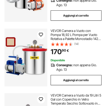
Consegna:
non appena Gio.
Ago. 13
Aggiungi al carrello
VEVOR Camera a Vuoto con
Pompa 18,92 L Pompa per Vuoto
Rotativa a Palette Monostadio 142
L/min Set di Utensili Pneumatici
(14)
HVAC 110 V per Stabilizzare Legno,
170
90
€
Siliconi Degasanti, Resine
Epossidiche
Disponibile
Consegna:
non appena Gio.
Ago. 13
Aggiungi al carrello
VEVOR Camera a Vuoto da 19 Litri 5
Gal con Coperchio in Vetro
Temperato Secchio Sottovuoto in