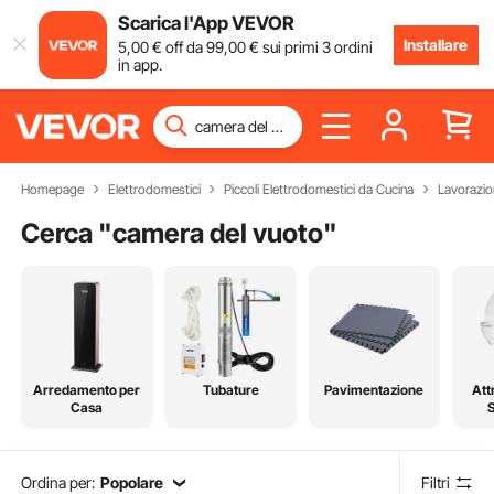
Scarica l'App VEVOR
Installare
5
,00
€
off da
99
,00
€
sui primi 3 ordini
in app.
Homepage
Elettrodomestici
Piccoli Elettrodomestici da Cucina
Lavorazion
Cerca "
camera del vuoto
"
Arredamento per
Tubature
Pavimentazione
Att
Casa
Ordina per:
Popolare
Filtri