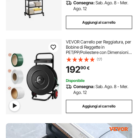
Consegna:
Sab. Ago. 8 - Mer.
Ago. 12
Aggiungi al carrello
VEVOR Carrello per Reggiatura, per
Bobine di Reggette in
PET/PP/Poliestere con Dimensioni
del Nucleo di 20,3/40,6 cm,
(17)
Distributore di Reggette Dotato di
192
90
€
Sistema Frenante Aggiornato
Vassoio Integrato
Disponibile
Consegna:
Sab. Ago. 8 - Mer.
Ago. 12
Aggiungi al carrello