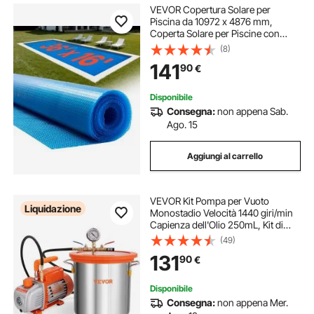
VEVOR Copertura Solare per
Piscina da 10972 x 4876 mm,
Coperta Solare per Piscine con
Doppio Strato d'Aria Termoisolante
(8)
per Piscine, Assorbimento del
141
90
€
Calore Diurno, Ritenzione del
Calore Notturno
Disponibile
Consegna:
non appena Sab.
Ago. 15
Aggiungi al carrello
VEVOR Kit Pompa per Vuoto
Liquidazione
Monostadio Velocità 1440 giri/min
Capienza dell'Olio 250mL, Kit di
Pompa con Camera Vuoto
(49)
Coperchio Vetro Potenza 150W
131
90
€
Dimensioni 29 x 12 x 22 cm
Spostamento d'Aria 100L/min
Disponibile
Consegna:
non appena Mer.