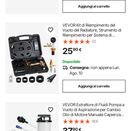
Aggiungi al carrello
VEVOR Kit di Riempimento del
Vuoto del Radiatore, Strumento di
Riempimento per Sistema di
Raffreddamento per Autoveicoli con
(2)
Manometro, Cassetta degli Attrezzi
25
90
€
Auto, Furgoni, SUV, Camion
Disponibile
Consegna:
non appena Lun.
Ago. 10
Aggiungi al carrello
VEVOR Estrattore di Fluidi Pompa a
Vuoto di Aspirazione per Cambio
Olio di Motore Manuale Capienza
max. 6,5L, Estrattore per Cambio
(83)
Olio Pompa a Vuoto Kit
37
90
€
Evacuazione a Vuoto Aspiraliquidi