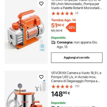
99 L/min Monostadio, Pompa per
Vuoto a Palette Rotanti Monostadio
HVAC per Sistema R134a R22
(3)
R410a, Motore a 4 Poli per
Manutenzione di Aria Condizionata
Termina Ago. 14
Auto
51
90
€
-
22%
66,90
€
Disponibile
Consegna:
non appena Gio.
Ago. 13
Aggiungi al carrello
VEVOR Kit Camera a Vuoto 18,9 L e
Pompa 1,65 L/s, in Acciaio Inox,
Camera di Degasaggio Pompa a
Vuoto Monostadio, con Coperchio,
(15)
Olio, Tubo Flessibile, per
148
90
€
Degasaggio Resina Epossidica
Siliconica
Disponibile