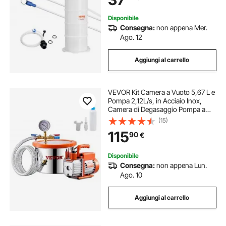
per Auto
Disponibile
Consegna:
non appena Mer.
Ago. 12
Aggiungi al carrello
VEVOR Kit Camera a Vuoto 5,67 L e
Pompa 2,12L/s, in Acciaio Inox,
Camera di Degasaggio Pompa a
Vuoto Monostadio, con Coperchio,
(15)
Olio, Tubo Flessibile, per
115
90
€
Degasaggio Resina Epossidica
Siliconica
Disponibile
Consegna:
non appena Lun.
Ago. 10
Aggiungi al carrello