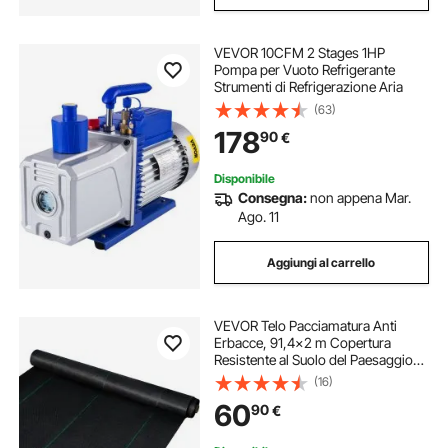
VEVOR 10CFM 2 Stages 1HP
Pompa per Vuoto Refrigerante
Strumenti di Refrigerazione Aria
(63)
178
90
€
Disponibile
Consegna:
non appena Mar.
Ago. 11
Aggiungi al carrello
VEVOR Telo Pacciamatura Anti
Erbacce, 91,4x2 m Copertura
Resistente al Suolo del Paesaggio
della Barriera dell'erbaccia Tessuta
(16)
PP Resistente, 183 ㎡, Tessuto
60
90
€
Geotessile per Giardino Colore
Nero