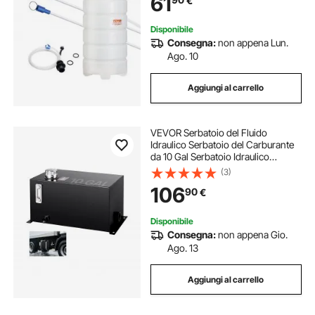
61
€
Evacuazione a Vuoto dei Fluidi Auto
Disponibile
Consegna:
non appena Lun.
Ago. 10
Aggiungi al carrello
VEVOR Serbatoio del Fluido
Idraulico Serbatoio del Carburante
da 10 Gal Serbatoio Idraulico
Serbatoio Idraulico con Indicatore di
(3)
Temperatura del Filtro Tappo di
106
90
€
Sfiato per Trattori e Camion
Disponibile
Consegna:
non appena Gio.
Ago. 13
Aggiungi al carrello