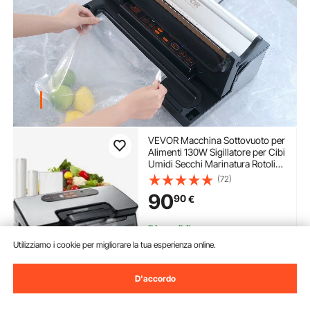
VEVOR Macchina Sottovuoto per
Alimenti 130W Sigillatore per Cibi
Umidi Secchi Marinatura Rotoli
Inclusi 90 Kpa Conservazione del
(72)
Cibo con Doppia Pompa a Vuoto
90
90
€
Lunghezza 30cm con Sacchetto
Sigillato
Disponibile
Consegna:
non appena Mar.
Utilizziamo i cookie per migliorare la tua esperienza online.
Ago. 11
D'accordo
Aggiungi al carrello