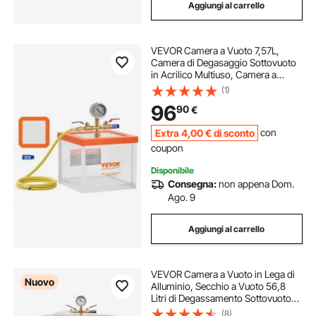
Aggiungi al carrello
VEVOR Camera a Vuoto 7,57L,
Camera di Degasaggio Sottovuoto
in Acrilico Multiuso, Camera a
Vuoto Trasparente per Degasaggio
(1)
di Resina, Degasaggio, Degasaggio
96
90
€
di Gesso Estrazione Sottovuoto
Acrilico
Extra
4
,00
€
di sconto
con
coupon
Disponibile
Consegna:
non appena Dom.
Ago. 9
Aggiungi al carrello
VEVOR Camera a Vuoto in Lega di
Nuovo
Alluminio, Secchio a Vuoto 56,8
Litri di Degassamento Sottovuoto
per Stampaggio di Resine
(8)