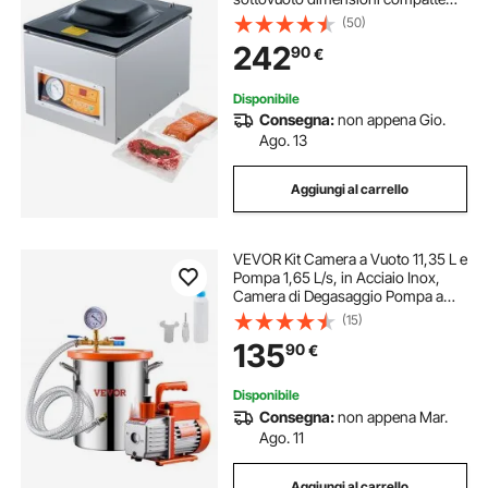
260mm in cucina domestica e per
(50)
uso commerciale per alimenti
242
90
€
umidi, carni, marinate
Disponibile
Consegna:
non appena Gio.
Ago. 13
Aggiungi al carrello
VEVOR Kit Camera a Vuoto 11,35 L e
Pompa 1,65 L/s, in Acciaio Inox,
Camera di Degasaggio Pompa a
Vuoto Monostadio, con Coperchio,
(15)
Olio, Tubo Flessibile, per
135
90
€
Degasaggio Resina Epossidica
Siliconica
Disponibile
Consegna:
non appena Mar.
Ago. 11
Aggiungi al carrello