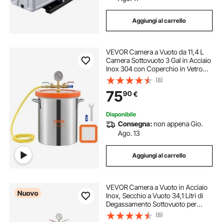
Aggiungi al carrello
VEVOR Camera a Vuoto da 11,4 L
Camera Sottovuoto 3 Gal in Acciaio
Inox 304 con Coperchio in Vetro
Temperato Camera di Degasaggio
(8)
Contenitore Vuoto per Degasazione
75
90
€
Stabile di Legno Resina Siliconica
Disponibile
Consegna:
non appena Gio.
Ago. 13
Aggiungi al carrello
VEVOR Camera a Vuoto in Acciaio
Nuovo
Inox, Secchio a Vuoto 34,1 Litri di
Degassamento Sottovuoto per
Stampaggio di Resine
(8)
Stabilizzazione di Legno,