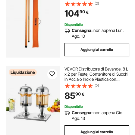
con asta regolabile, Asta di
(2)
misurazione dell'altezza del camion
104
90
€
non conduttivo
Disponibile
Consegna:
non appena Lun.
Ago. 10
Aggiungi al carrello
VEVOR Distributore di Bevande, 8 L
Liquidazione
x 2 per Feste, Contenitore di Succhi
in Acciaio Inox e Plastica con
Rubinetto per Camera del Ghiaccio,
(2)
Distributore Monocilindrico di Tè,
85
90
€
Limonata, per Ristoranti
Disponibile
Consegna:
non appena Gio.
Ago. 13
Aggiungi al carrello