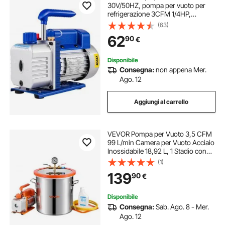
30V/50HZ, pompa per vuoto per
refrigerazione 3CFM 1/4HP,
85L/min per Aria condizionata
(63)
Pompa per vuoto ad aria elettrica
62
90
€
per auto Sistemi di refrigerazione
Disponibile
Consegna:
non appena Mer.
Ago. 12
Aggiungi al carrello
VEVOR Pompa per Vuoto 3,5 CFM
99 L/min Camera per Vuoto Acciaio
Inossidabile 18,92 L, 1 Stadio con
Coperchio in Vetro Temperato, Kit
(1)
di Pompa con Tubo da 1,5 m per
139
90
€
Stabilizzazione del Legno
Disponibile
Consegna:
Sab. Ago. 8 - Mer.
Ago. 12