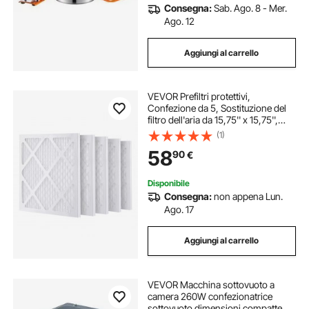
Consegna:
Sab. Ago. 8 - Mer.
Ago. 12
Aggiungi al carrello
VEVOR Prefiltri protettivi,
Confezione da 5, Sostituzione del
filtro dell'aria da 15,75'' x 15,75'',
Filtri Stage 1 ad alta efficienza
(1)
compatibili con BlueDri e VEVOR
58
90
€
Scrubber, purificatori d'aria
Disponibile
Consegna:
non appena Lun.
Ago. 17
Aggiungi al carrello
VEVOR Macchina sottovuoto a
camera 260W confezionatrice
sottovuoto dimensioni compatte