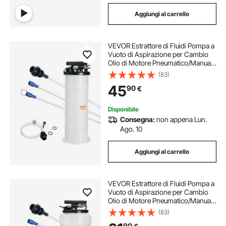
Aggiungi al carrello
VEVOR Estrattore di Fluidi Pompa a
Vuoto di Aspirazione per Cambio
Olio di Motore Pneumatico/Manuale
Capienza max. 6,5L, Estrattore per
(83)
Cambio Olio Pompa a Vuoto Kit
45
90
€
Evacuazione dei Fluidi per Auto
Disponibile
Consegna:
non appena Lun.
Ago. 10
Aggiungi al carrello
VEVOR Estrattore di Fluidi Pompa a
Vuoto di Aspirazione per Cambio
Olio di Motore Pneumatico/Manuale
Capienza max. 15L, Estrattore per
(83)
Cambio Olio Pompa a Vuoto Kit
90