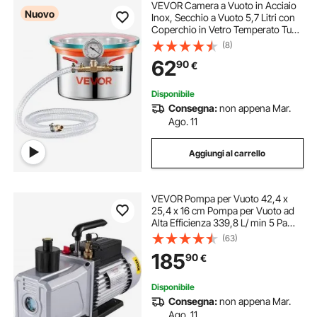
VEVOR Camera a Vuoto in Acciaio
Nuovo
Inox, Secchio a Vuoto 5,7 Litri con
Coperchio in Vetro Temperato Tubo
Flessibile Filtro d'Aria per
(8)
Degassamento in Silicone Resine
62
90
€
Epossidiche Olio Essenziale
Disponibile
Consegna:
non appena Mar.
Ago. 11
Aggiungi al carrello
VEVOR Pompa per Vuoto 42,4 x
25,4 x 16 cm Pompa per Vuoto ad
Alta Efficienza 339,8 L/ min 5 Pa
Ideale per Il Condizionamento
(63)
Domestico, La Manutenzione
185
90
€
Automobilistica, L'imballaggio
Sottovuoto
Disponibile
Consegna:
non appena Mar.
Ago. 11