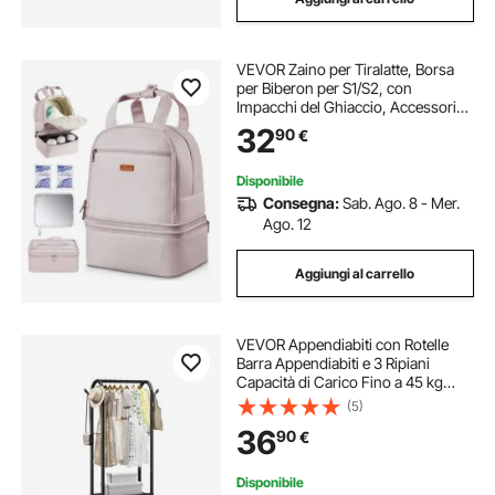
VEVOR Zaino per Tiralatte, Borsa
per Biberon per S1/S2, con
Impacchi del Ghiaccio, Accessori
per l'Estrazione e Conservazione
32
90
€
del Latte Materno, per Biberon di
Latte, per Lavoro Viaggio, Rosa
Chiaro
Disponibile
Consegna:
Sab. Ago. 8 - Mer.
Ago. 12
Aggiungi al carrello
VEVOR Appendiabiti con Rotelle
Barra Appendiabiti e 3 Ripiani
Capacità di Carico Fino a 45 kg
Robusto Appendiabiti in Acciaio al
(5)
Carbonio per Camera da Letto,
36
90
€
Lavanderia, Soggiorno, Nero
Disponibile