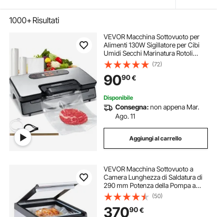
1000+
Risultati
VEVOR Macchina Sottovuoto per
Alimenti 130W Sigillatore per Cibi
Umidi Secchi Marinatura Rotoli
Inclusi 90 Kpa Conservazione del
(72)
Cibo con Doppia Pompa a Vuoto
90
90
€
Lunghezza 30cm con Sacchetto
Sigillato
Disponibile
Consegna:
non appena Mar.
Ago. 11
Aggiungi al carrello
VEVOR Macchina Sottovuoto a
Camera Lunghezza di Saldatura di
290 mm Potenza della Pompa a
Vuoto da 380 W, Macchina per il
(50)
Confezionamento di Sacchetti
370
90
€
Sigillanti per Alimenti Umidi, Carne