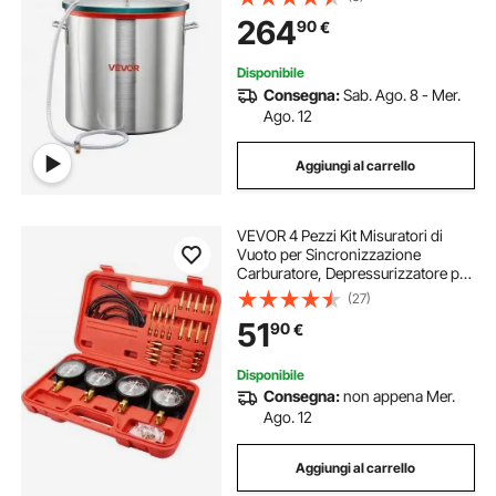
Stabilizzazione di Legno,
264
90
€
Epossidiche Olio Essenziale,
Coperchio in Vetro
Disponibile
Consegna:
Sab. Ago. 8 - Mer.
Ago. 12
Aggiungi al carrello
VEVOR 4 Pezzi Kit Misuratori di
Vuoto per Sincronizzazione
Carburatore, Depressurizzatore per
Carburatore con Adattatori Corti,
(27)
Carburatore per Vuoto,
51
90
€
Sincronizzazione Carburatore
Disponibile
Consegna:
non appena Mer.
Ago. 12
Aggiungi al carrello