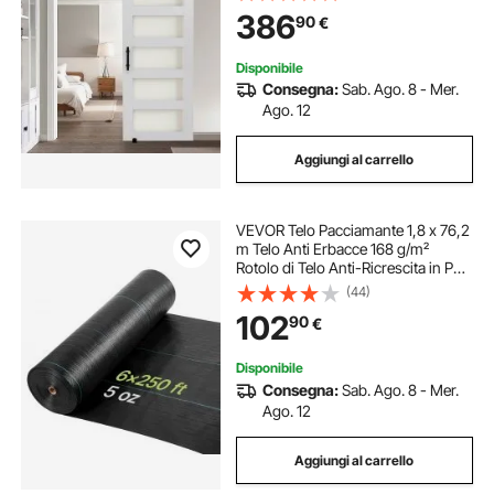
per Casa Divisorio Spazio
386
90
€
Soggiorno Bagno Camera da Letto,
Bianco
Disponibile
Consegna:
Sab. Ago. 8 - Mer.
Ago. 12
Aggiungi al carrello
VEVOR Telo Pacciamante 1,8 x 76,2
m Telo Anti Erbacce 168 g/m²
Rotolo di Telo Anti-Ricrescita in PP
Tessuto per Protezione Contro le
(44)
Erbacce, Copertura del Terreno,
102
90
€
Giardino, Orto, Prato, Nero
Disponibile
Consegna:
Sab. Ago. 8 - Mer.
Ago. 12
Aggiungi al carrello