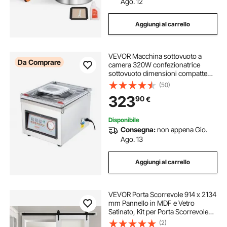
Ago. 12
Aggiungi al carrello
VEVOR Macchina sottovuoto a
Da Comprare
camera 320W confezionatrice
sottovuoto dimensioni compatte
320mm in cucina domestica e per
(50)
uso commerciale per alimenti
323
90
€
umidi, carni, marinate
Disponibile
Consegna:
non appena Gio.
Ago. 13
Aggiungi al carrello
VEVOR Porta Scorrevole 914 x 2134
mm Pannello in MDF e Vetro
Satinato, Kit per Porta Scorrevole
con Ferramenta Guida Telaio a H
(2)