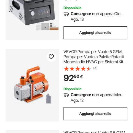
Disponibile
Consegna:
non appena Gio.
Ago. 13
Aggiungi al carrello
VEVOR Pompa per Vuoto 5 CFM,
Pompa per Vuoto a Palette Rotanti
Monostadio HVAC per Sistemi Kit
Pompa per Vuoto AC per Auto con
(4)
Contenitore per Olio per
92
90
€
Manutenzione Aria Condizionata da
Veicoli
Disponibile
Consegna:
non appena Mer.
Ago. 12
Aggiungi al carrello
VEVOR Pompa per Vuoto 3,5 CFM