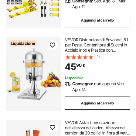
Consegna:
Sab. Ago. 8 - Mer.
Ago. 12
Aggiungi al carrello
VEVOR Distributore di Bevande, 8 L
Liquidazione
per Feste, Contenitore di Succhi in
Acciaio Inox e Plastica con
Rubinetto per Camera del Ghiaccio,
(2)
Distributore Monocilindrico di Tè,
45
90
€
Limonata, per Ristoranti
Disponibile
Consegna:
non appena Ven.
Ago. 14
Aggiungi al carrello
VEVOR Asta di misurazione
dell'altezza del carico, Altezza del
camion da 20 pollici in fibra di vetro