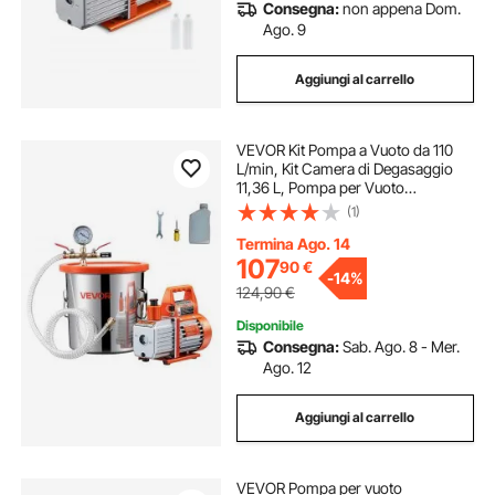
Consegna:
non appena Dom.
Ago. 9
Aggiungi al carrello
VEVOR Kit Pompa a Vuoto da 110
L/min, Kit Camera di Degasaggio
11,36 L, Pompa per Vuoto
Monostadio, Coperchio in Vetro
(1)
Temperato, Tubo 1,5 m, per
Stabilizzare Resina Siliconica
Termina Ago. 14
Degassante Legno
107
90
€
-
14%
124,90
€
Disponibile
Consegna:
Sab. Ago. 8 - Mer.
Ago. 12
Aggiungi al carrello
VEVOR Pompa per vuoto