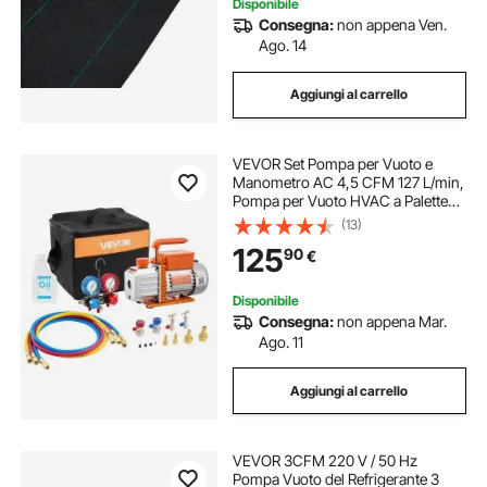
Disponibile
Consegna:
non appena Ven.
Ago. 14
Aggiungi al carrello
VEVOR Set Pompa per Vuoto e
Manometro AC 4,5 CFM 127 L/min,
Pompa per Vuoto HVAC a Palette
Rotanti Monostadio, Kit Manometro
(13)
per R134a R22 R410a R1234YF R32,
125
90
€
con per HVAC per Auto
Disponibile
Consegna:
non appena Mar.
Ago. 11
Aggiungi al carrello
VEVOR 3CFM 220 V / 50 Hz
Pompa Vuoto del Refrigerante 3