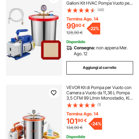
Galloni Kit HVAC Pompa Vuoto per
Degasaggio del Refrigerante
(49)
Termina Ago. 14
99
90
€
-
22%
128,90
€
Disponibile
Consegna:
non appena Mer.
Ago. 12
Aggiungi al carrello
VEVOR Kit di Pompa per Vuoto con
Camera a Vuoto da 11,36 L Pompa
3,5 CFM 99 L/min Monostadio, Kit
Camera di Degasaggio in Acciaio
(1)
Inox, Coperchio in Vetro
Temperato, Tubo da 1,5 m
Termina Ago. 14
101
90
€
-
24%
134,90
€
Disponibile