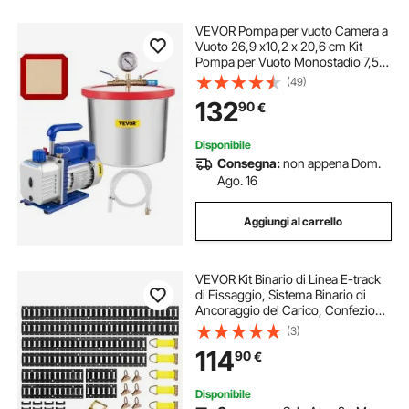
VEVOR Pompa per vuoto Camera a
Vuoto 26,9 x10,2 x 20,6 cm Kit
Pompa per Vuoto Monostadio 7,57
L Degasaggio Epossidico in
(49)
Silicone con Pompa per Vuoto
132
90
€
Monostadio, Spostamento d'Aria
113,26 L/min
Disponibile
Consegna:
non appena Dom.
Ago. 16
Aggiungi al carrello
VEVOR Kit Binario di Linea E-track
di Fissaggio, Sistema Binario di
Ancoraggio del Carico, Confezione
da 8 con 1,5 m, 1,2 m, 0,6 m, 0,3 m
(3)
Binari E-Track, Adatti per Furgoni e
114
90
€
Rimorchi
Disponibile