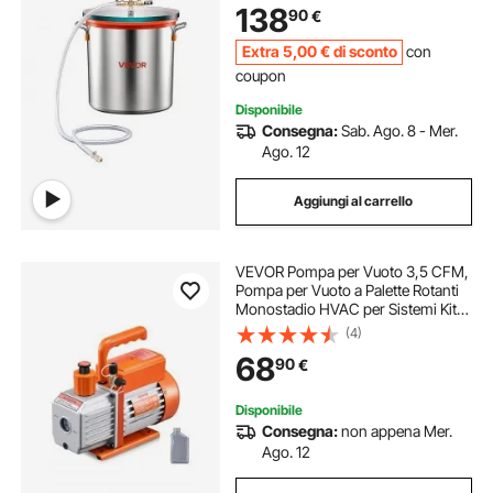
138
90
€
Epossidiche Olio Essenziale,
Coperchio in Vetro
Extra
5
,00
€
di sconto
con
coupon
Disponibile
Consegna:
Sab. Ago. 8 - Mer.
Ago. 12
Aggiungi al carrello
VEVOR Pompa per Vuoto 3,5 CFM,
Pompa per Vuoto a Palette Rotanti
Monostadio HVAC per Sistemi Kit
Pompa per Vuoto AC per Auto con
(4)
Contenitore per Olio per
68
90
€
Manutenzione Aria Condizionata da
Veicoli
Disponibile
Consegna:
non appena Mer.
Ago. 12