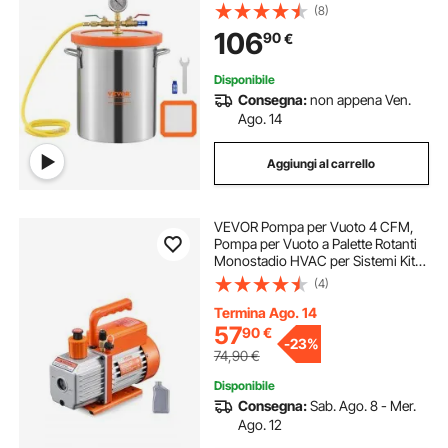
Acciaio Inox 304 Camera di
(8)
Degasaggio Contenitore Vuoto per
106
90
€
Degasazione Stabile di Legno
Resina Siliconica
Disponibile
Consegna:
non appena Ven.
Ago. 14
Aggiungi al carrello
VEVOR Pompa per Vuoto 4 CFM,
Pompa per Vuoto a Palette Rotanti
Monostadio HVAC per Sistemi Kit
Pompa per Vuoto AC per Auto con
(4)
Contenitore per Olio per
Manutenzione Aria Condizionata da
Termina Ago. 14
Veicoli
57
90
€
-
23%
74,90
€
Disponibile
Consegna:
Sab. Ago. 8 - Mer.
Ago. 12