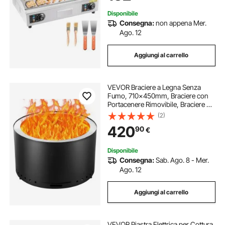
Spina
Disponibile
Consegna:
non appena Mer.
Ago. 12
Aggiungi al carrello
VEVOR Braciere a Legna Senza
Fumo, 710x450mm, Braciere con
Portacenere Rimovibile, Braciere da
Esterno Portatile per Interni in
(2)
Acciaio Inox SUS430, per Giardino
420
90
€
Cortile Campeggio da Esterno
Disponibile
Consegna:
Sab. Ago. 8 - Mer.
Ago. 12
Aggiungi al carrello
VEVOR Piastra Elettrica per Cottura