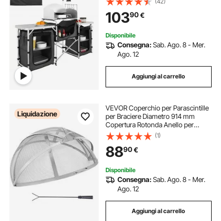
(42)
Estese 174x176x46 cm, Tavolo
103
90
€
Pieghevole Portaoggetti da
Campeggio per BBQ
Disponibile
Consegna:
Sab. Ago. 8 - Mer.
Ago. 12
Aggiungi al carrello
VEVOR Coperchio per Parascintille
Liquidazione
per Braciere Diametro 914 mm
Copertura Rotonda Anello per
Braciere da Esterno, Copertura in
(1)
Metallo per Braciere in Acciaio
88
90
€
Inossidabile da Cortile Giardino
Campeggio
Disponibile
Consegna:
Sab. Ago. 8 - Mer.
Ago. 12
Aggiungi al carrello