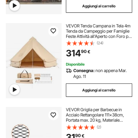
Aggiungi al carrello
VEVOR Tenda Campana in Tela 4m
Tenda da Campeggio per Famiglie
Feste Attività all'Aperto con Foro per
Stufa a Legna e Borse di Stoccaggio
(24)
Capienza ca. 6 Persone, BBQ
314
90
€
Esterno, Gruppi all'Aperto, Caccia
Disponibile
Consegna:
non appena Mar.
Ago. 11
Aggiungi al carrello
VEVOR Griglia per Barbecue in
Acciaio Rettangolare 111x38cm,
Portata max. 20 kg, Materiale
Utensili per BBQ, Staffa a Forma di X
(2)
per Barbecue Braciere, Picnic,
31
90
€
Campeggio, Viaggio, Giardino,