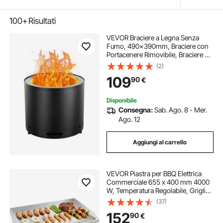
100+
Risultati
VEVOR Braciere a Legna Senza
Fumo, 490x390mm, Braciere con
Portacenere Rimovibile, Braciere da
Esterno Portatile per Interni in
(2)
Acciaio Inossidabile SUS430, per
109
90
€
Patio Esterno Campeggio Cortile
Disponibile
Consegna:
Sab. Ago. 8 - Mer.
Ago. 12
Aggiungi al carrello
VEVOR Piastra per BBQ Elettrica
Commerciale 655 x 400 mm 4000
W, Temperatura Regolabile, Griglia
Piatta da Banco per Cottura BBQ
(37)
Carne, Griglia da Banco con
152
90
€
Accessori per Bistecche, Senza