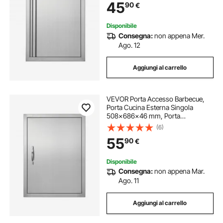
45
90
€
per Grigliate, Armadio da Esterno
Disponibile
Consegna:
non appena Mer.
Ago. 12
Aggiungi al carrello
VEVOR Porta Accesso Barbecue,
Porta Cucina Esterna Singola
508x686x46 mm, Porta
Reversibile da Incasso in Acciaio
(6)
Inox, con Maniglia, per Isola
55
90
€
Barbecue, Armadio Esterno,
Giardino
Disponibile
Consegna:
non appena Mar.
Ago. 11
Aggiungi al carrello