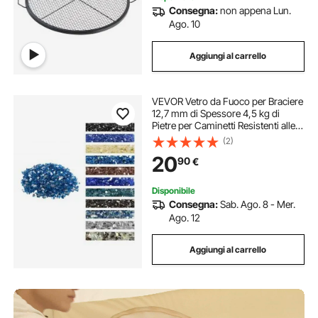
Consegna:
non appena Lun.
Ago. 10
Aggiungi al carrello
VEVOR Vetro da Fuoco per Braciere
12,7 mm di Spessore 4,5 kg di
Pietre per Caminetti Resistenti alle
Alte Temperature, Riflettenti e Senza
(2)
Fumo, Pietre Laviche per Braciere a
20
90
€
Gas, Blu Pacifico
Disponibile
Consegna:
Sab. Ago. 8 - Mer.
Ago. 12
Aggiungi al carrello