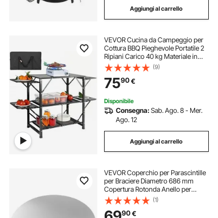
Aggiungi al carrello
VEVOR Cucina da Campeggio per
Cottura BBQ Pieghevole Portatile 2
Ripiani Carico 40 kg Materiale in
Alluminio Ferro Dimensioni Estese
(9)
126x46x81 cm, Tavolo Pieghevole
75
90
€
Portaoggetti da Campeggio per
BBQ
Disponibile
Consegna:
Sab. Ago. 8 - Mer.
Ago. 12
Aggiungi al carrello
VEVOR Coperchio per Parascintille
per Braciere Diametro 686 mm
Copertura Rotonda Anello per
Braciere da Esterno, Copertura in
(1)
Metallo per Braciere in Acciaio
69
90
€
Inossidabile da Cortile Giardino