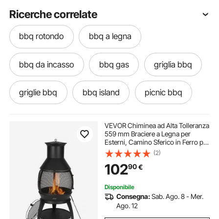
Ricerche correlate
bbq rotondo
bbq a legna
bbq da incasso
bbq gas
griglia bbq
griglie bbq
bbq island
picnic bbq
a & r bbq
e&l bbq
barbecue bbq
VEVOR Chiminea ad Alta Tolleranza
559 mm Braciere a Legna per
Esterni, Camino Sferico in Ferro per
bbq pot
primo bbq
grilla bbq
Barbecue e Riscaldamento, con
(2)
Griglia a Maglie, Coperchio
102
90
€
Antiruggine per Camino, per Patio,
Cortile
ghisa bbq
Disponibile
Consegna:
Sab. Ago. 8 - Mer.
Ago. 12