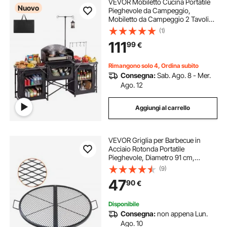
VEVOR Mobiletto Cucina Portatile
Nuovo
Pieghevole da Campeggio,
Mobiletto da Campeggio 2 Tavolini
Laterali Rete Metallica Paravento
(1)
Rimovibile per Fornello 3 Scomparti
111
99
€
Portaoggetti, Stazione Cucina BBQ
Rimangono solo 4, Ordina subito
Consegna:
Sab. Ago. 8 - Mer.
Ago. 12
Aggiungi al carrello
VEVOR Griglia per Barbecue in
Acciaio Rotonda Portatile
Pieghevole, Diametro 91 cm,
Portata max. 20 kg, Materiale
(9)
Utensili per BBQ Affumicatori,
47
90
€
Braciere, Picnic, Campeggio,
Viaggio, Giardino, Cortile
Disponibile
Consegna:
non appena Lun.
Ago. 10