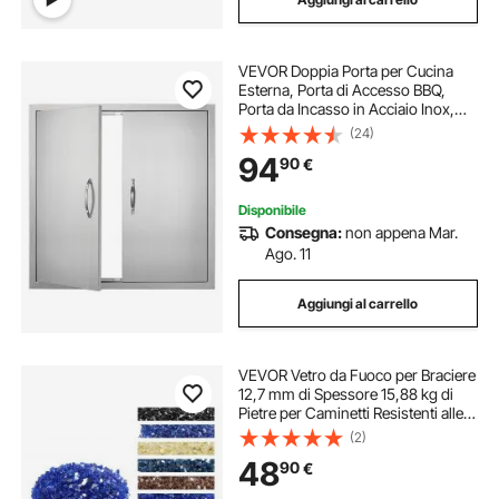
VEVOR Doppia Porta per Cucina
Esterna, Porta di Accesso BBQ,
Porta da Incasso in Acciaio Inox,
Porta Verticale a Parete con
(24)
Maniglie, per Isola BBQ Stazione
94
90
€
per Grigliate, Mobile Esterno
790x790 mm
Disponibile
Consegna:
non appena Mar.
Ago. 11
Aggiungi al carrello
VEVOR Vetro da Fuoco per Braciere
12,7 mm di Spessore 15,88 kg di
Pietre per Caminetti Resistenti alle
Alte Temperature, Riflettenti e Senza
(2)
Fumo, Pietre Laviche per Braciere a
48
90
€
Gas, Blu Cobalto