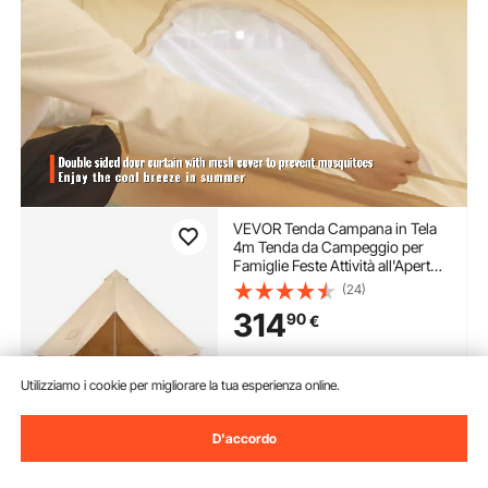
VEVOR Tenda Campana in Tela
4m Tenda da Campeggio per
Famiglie Feste Attività all'Aperto
con Foro per Stufa a Legna e
(24)
Borse di Stoccaggio Capienza
314
90
€
ca. 6 Persone, BBQ Esterno,
Gruppi all'Aperto, Caccia
Disponibile
Utilizziamo i cookie per migliorare la tua esperienza online.
Consegna:
non appena Mar.
Ago. 11
D'accordo
Aggiungi al carrello