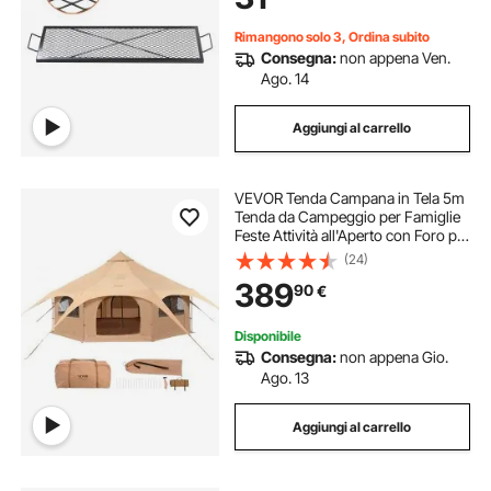
Cortile
Rimangono solo 3, Ordina subito
Consegna:
non appena Ven.
Ago. 14
Aggiungi al carrello
VEVOR Tenda Campana in Tela 5m
Tenda da Campeggio per Famiglie
Feste Attività all'Aperto con Foro per
Stufa a Legna e Borse di Stoccaggio
(24)
Capienza ca. 8 Persone, BBQ
389
90
€
Esterno, Gruppi all'Aperto, Caccia
Disponibile
Consegna:
non appena Gio.
Ago. 13
Aggiungi al carrello