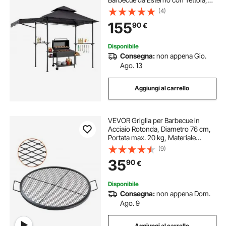
Tetto a 2 Livelli, Copertura per BBQ
(4)
da Giardino in Acciaio Verniciato a
155
90
€
Polvere, per Grigliate, Feste, Picnic
Disponibile
Consegna:
non appena Gio.
Ago. 13
Aggiungi al carrello
VEVOR Griglia per Barbecue in
Acciaio Rotonda, Diametro 76 cm,
Portata max. 20 kg, Materiale
Utensili per BBQ, Staffa a Forma di X
(9)
per Barbecue Braciere, Picnic,
35
90
€
Campeggio, Viaggio, Giardino,
Cortile
Disponibile
Consegna:
non appena Dom.
Ago. 9
Aggiungi al carrello