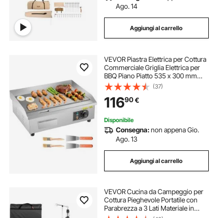
Ago. 14
Aggiungi al carrello
VEVOR Piastra Elettrica per Cottura
Commerciale Griglia Elettrica per
BBQ Piano Piatto 535 x 300 mm
3200 W, Temperatura Regolabile tra
(37)
50-300 °C, Griglia da Banco in
116
90
€
Acciaio Inox per Bistecche
Disponibile
Consegna:
non appena Gio.
Ago. 13
Aggiungi al carrello
VEVOR Cucina da Campeggio per
Cottura Pieghevole Portatile con
Parabrezza a 3 Lati Materiale in
Alluminio Ferro MDF Dimensioni