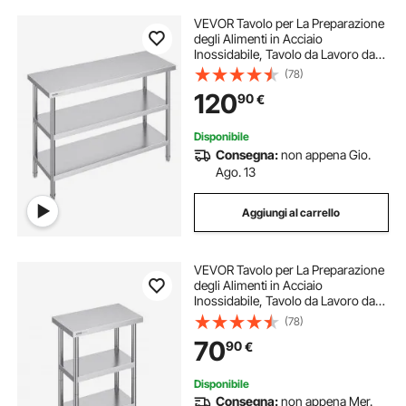
VEVOR Tavolo per La Preparazione
degli Alimenti in Acciaio
Inossidabile, Tavolo da Lavoro da
Cucina Commerciale 457 x 1219 x
(78)
864 mm 2 Ripiani Inferiori
120
90
€
Regolabili, per Barbecue, Cucina,
Casa, Garage
Disponibile
Consegna:
non appena Gio.
Ago. 13
Aggiungi al carrello
VEVOR Tavolo per La Preparazione
degli Alimenti in Acciaio
Inossidabile, Tavolo da Lavoro da
Cucina Commerciale 356 x 610 x
(78)
864 mm 2 Ripiani Inferiori
70
90
€
Regolabili, per Barbecue, Cucina,
Casa, Garage
Disponibile
Consegna:
non appena Mer.