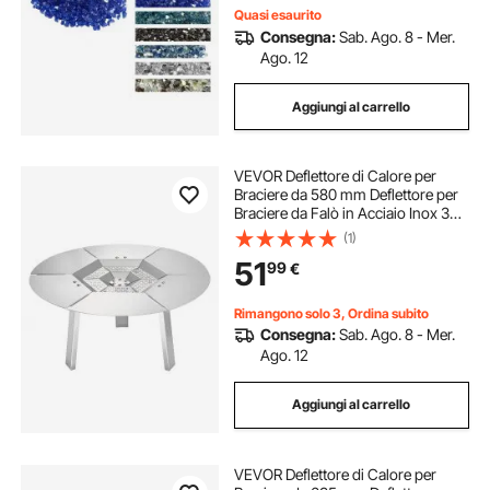
Quasi esaurito
Consegna:
Sab. Ago. 8 - Mer.
Ago. 12
Aggiungi al carrello
VEVOR Deflettore di Calore per
Braciere da 580 mm Deflettore per
Braciere da Falò in Acciaio Inox 304
per Stufa Solo Yukon, Forma di
(1)
Rotonda, Copribruciatore
51
99
€
Staccabile, Accessori da
Campeggio
Rimangono solo 3, Ordina subito
Consegna:
Sab. Ago. 8 - Mer.
Ago. 12
Aggiungi al carrello
VEVOR Deflettore di Calore per