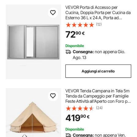
VEVOR Porta di Accesso per
Cucina, Doppia Porta per Cucina da
Esterno 36 L x 24 A, Porta ad
Incasso in Acciaio Inox ad Incasso,
(12)
per Isola BBQ, Stazione per
72
90
€
Grigliate, Armadietto da Esterno
Disponibile
Consegna:
non appena Gio.
Ago. 13
Aggiungi al carrello
VEVOR Tenda Campana in Tela 5m
Tenda da Campeggio per Famiglie
Feste Attività all'Aperto con Foro per
Stufa a Legna e Borse di Stoccaggio
(24)
Capienza ca. 8 Persone, BBQ
419
90
€
Esterno, Gruppi all'Aperto, Caccia
Disponibile
Consegna:
non appena Ven.