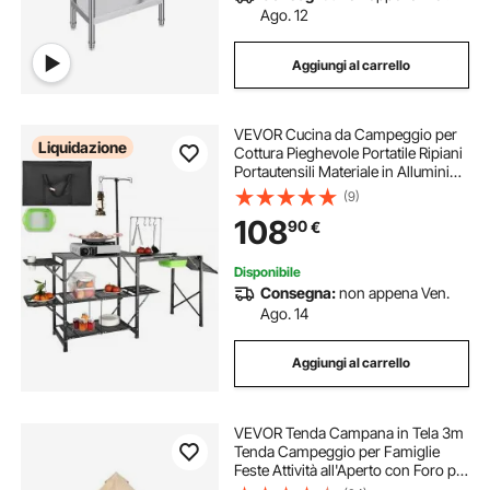
Ago. 12
Aggiungi al carrello
VEVOR Cucina da Campeggio per
Liquidazione
Cottura Pieghevole Portatile Ripiani
Portautensili Materiale in Alluminio
Ferro Dimensioni Estese 174 x 50 x
(9)
160 cm, Tavolo Pieghevole
108
90
€
Portaoggetti da Campeggio per
BBQ
Disponibile
Consegna:
non appena Ven.
Ago. 14
Aggiungi al carrello
VEVOR Tenda Campana in Tela 3m
Tenda Campeggio per Famiglie
Feste Attività all'Aperto con Foro per
Stufa a Legna e Borse di Stoccaggio