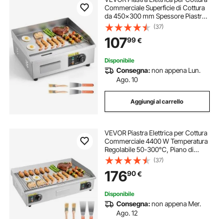
Commerciale Superficie di Cottura
da 450x300 mm Spessore Piastra
in Ferro 8 mm, Temperatura
(37)
Regolabile tra 50°C–300°C per
107
99
€
Bistecca Barbecue Piatti da BBQ
Grigliate
Disponibile
Consegna:
non appena Lun.
Ago. 10
Aggiungi al carrello
VEVOR Piastra Elettrica per Cottura
Commerciale 4400 W Temperatura
Regolabile 50-300°C, Piano di
Lavoro 725 x 400 mm in Acciaio
(37)
Inox, Kit Accessori per Bistecche
176
90
€
BBQ Feste Campeggio, Senza
Spina
Disponibile
Consegna:
non appena Mer.
Ago. 12