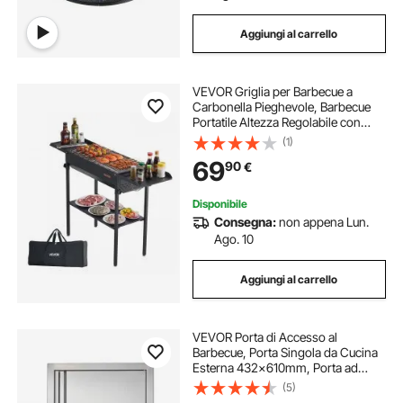
Aggiungi al carrello
VEVOR Griglia per Barbecue a
Carbonella Pieghevole, Barbecue
Portatile Altezza Regolabile con
Ripiani Laterali per Spezie Salsa,
(1)
Griglia a Carbone BBQ da
69
90
€
Campeggio Picnic Feste da Esterno
Giardino
Disponibile
Consegna:
non appena Lun.
Ago. 10
Aggiungi al carrello
VEVOR Porta di Accesso al
Barbecue, Porta Singola da Cucina
Esterna 432x610mm, Porta ad
Incasso in Acciaio Inox, Maniglia ad
(5)
Incasso, Isola Barbecue, Stazione