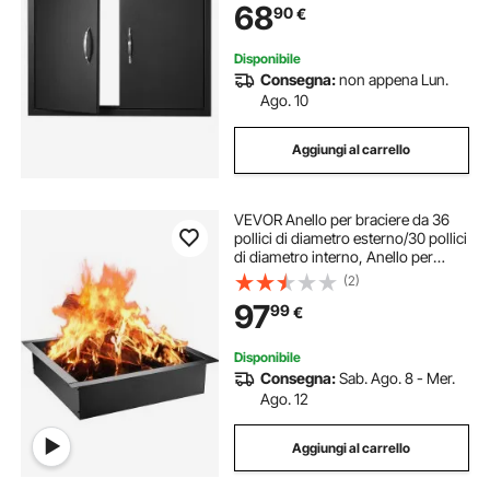
68
90
€
Armadio da Esterno, Giardino,
Nero
Disponibile
Consegna:
non appena Lun.
Ago. 10
Aggiungi al carrello
VEVOR Anello per braciere da 36
pollici di diametro esterno/30 pollici
di diametro interno, Anello per
bracieri di spessore 1,5 mm, Anello
(2)
in acciaio fai-da-te Fodera per
97
99
€
braciere cortile
Disponibile
Consegna:
Sab. Ago. 8 - Mer.
Ago. 12
Aggiungi al carrello