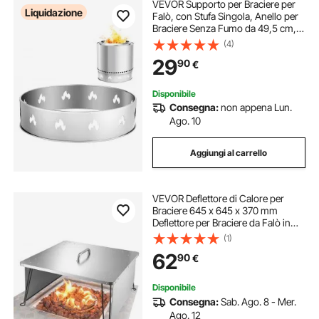
VEVOR Supporto per Braciere per
Liquidazione
Falò, con Stufa Singola, Anello per
Braciere Senza Fumo da 49,5 cm,
Accessorio per Telaio di Supporto
(4)
in Acciaio inox, Supporto Portatile
29
90
€
per Campeggio all'Aperto
Disponibile
Consegna:
non appena Lun.
Ago. 10
Aggiungi al carrello
VEVOR Deflettore di Calore per
Braciere 645 x 645 x 370 mm
Deflettore per Braciere da Falò in
Acciaio Inox, Forma di Quadrata,
(1)
per Campeggio, Legna, con 4
62
90
€
Gambe Pieghevoli e Maniglia per
Trasporto
Disponibile
Consegna:
Sab. Ago. 8 - Mer.
Ago. 12