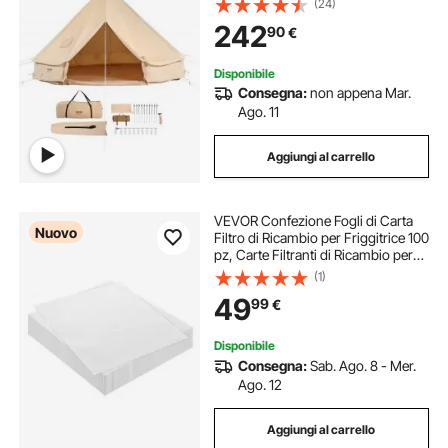
(24)
Capienza ca. 4 Persone, BBQ
242
90
€
Esterno, Gruppi all'Aperto, Caccia
Disponibile
Consegna:
non appena Mar.
Ago. 11
Aggiungi al carrello
VEVOR Confezione Fogli di Carta
Nuovo
Filtro di Ricambio per Friggitrice 100
pz, Carte Filtranti di Ricambio per
Friggitrice per Cucina, Dimensioni
(1)
380 x 330 mm, Ristoranti, Bar, BBQ,
49
99
€
Filtrazione dell'Olio
Disponibile
Consegna:
Sab. Ago. 8 - Mer.
Ago. 12
Aggiungi al carrello