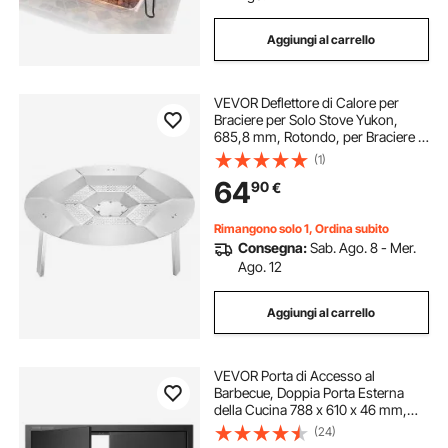
Aggiungi al carrello
VEVOR Deflettore di Calore per
Braciere per Solo Stove Yukon,
685,8 mm, Rotondo, per Braciere a
Legna, Diffusore di Calore in
(1)
Acciaio Inox 304, con 3 Gambe
64
90
€
Staccabile, Accessori da
Campeggio
Rimangono solo 1, Ordina subito
Consegna:
Sab. Ago. 8 - Mer.
Ago. 12
Aggiungi al carrello
VEVOR Porta di Accesso al
Barbecue, Doppia Porta Esterna
della Cucina 788 x 610 x 46 mm,
Porta a Piastra Fredda da Incasso,
(24)
con Maniglie, per Isola Barbecue,