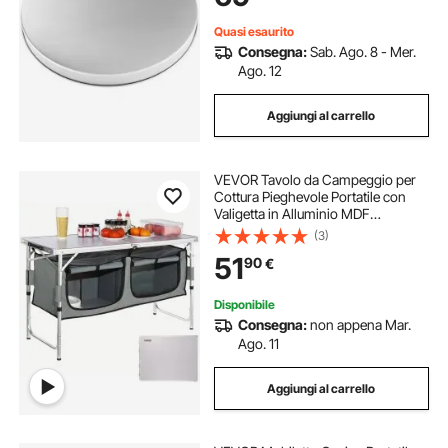
Campeggio
Quasi esaurito
Consegna:
Sab. Ago. 8 - Mer.
Ago. 12
Aggiungi al carrello
VEVOR Tavolo da Campeggio per
Cottura Pieghevole Portatile con
Valigetta in Alluminio MDF
Dimensioni Estese 120x47x70 cm,
(3)
Tavolo Pieghevole da Campeggio
51
90
€
Altezza Regolabile 54,5 / 62 / 70 cm
per BBQ
Disponibile
Consegna:
non appena Mar.
Ago. 11
Aggiungi al carrello