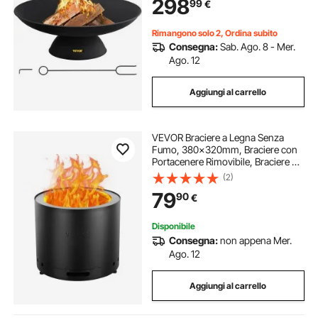
298
99
€
Esterno in Ghisa Profondità 14cm
per BBQ Campeggio
Rimangono solo 2, Ordina subito
Consegna:
Sab. Ago. 8 - Mer.
Ago. 12
Aggiungi al carrello
VEVOR Braciere a Legna Senza
Fumo, 380x320mm, Braciere con
Portacenere Rimovibile, Braciere da
Esterno Portatile per Interni in
(2)
Acciaio Inossidabile SUS430, per
79
90
€
Giardino Cortile Campeggio da
Esterno
Disponibile
Consegna:
non appena Mer.
Ago. 12
Aggiungi al carrello