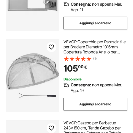
Consegna:
non appena Mar.
Ago. 11
Aggiungi al carrello
VEVOR Coperchio per Parascintille
per Braciere Diametro 1016mm
Copertura Rotonda Anello per
Braciere da Esterno, Copertura in
(1)
Metallo per Braciere in Acciaio
105
90
€
Inossidabile da Cortile Giardino
Campeggio
Disponibile
Consegna:
non appena Mer.
Ago. 19
Aggiungi al carrello
VEVOR Gazebo per Barbecue
243x150 cm, Tenda Gazebo per
Barbecue da Esterno con Tettoia,