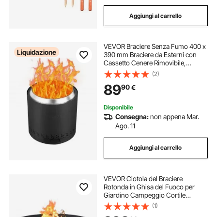
Aggiungi al carrello
VEVOR Braciere Senza Fumo 400 x
Liquidazione
390 mm Braciere da Esterni con
Cassetto Cenere Rimovibile,
Braciere Portatile 6,5 kg Interno in
(2)
Acciaio Inossidabile SUS430, per
89
90
€
Campeggio all'Aperto in Patio, Nero
Disponibile
Consegna:
non appena Mar.
Ago. 11
Aggiungi al carrello
VEVOR Ciotola del Braciere
Rotonda in Ghisa del Fuoco per
Giardino Campeggio Cortile
Spiaggia Diametro 76cm, Ciotola
(1)
76cm del Braciere con Base da