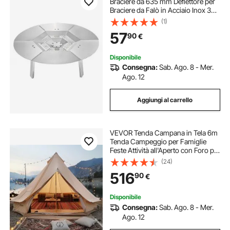
Braciere da 635 mm Deflettore per
Braciere da Falò in Acciaio Inox 304
per Stufa Solo Yukon, Forma di
(1)
Rotonda, Copribruciatore
57
90
€
Staccabile, Accessori da
Campeggio
Disponibile
Consegna:
Sab. Ago. 8 - Mer.
Ago. 12
Aggiungi al carrello
VEVOR Tenda Campana in Tela 6m
Tenda Campeggio per Famiglie
Feste Attività all'Aperto con Foro per
Stufa a Legna e Borse di Stoccaggio
(24)
Capienza ca. 10 Persone, BBQ
516
90
€
Esterno, Gruppi all'Aperto, Caccia
Disponibile
Consegna:
Sab. Ago. 8 - Mer.
Ago. 12