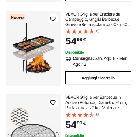
VEVOR Griglia per Braciere da
Nuovo
Campeggio, Griglia Barbecue
Girevole Rettangolare da 607 x 300
mm Altezza Regolabile, Cottura
(1)
all'Aperto Fiamma Libera,
54
99
€
Rivestimento alla Temperatura
600℃, Campeggio
Disponibile
Consegna:
Sab. Ago. 8 - Mer.
Ago. 12
Aggiungi al carrello
VEVOR Griglia per Barbecue in
Acciaio Rotonda, Diametro 91 cm,
Portata max. 20 kg, Materiale
Utensili per BBQ, Staffa a Forma di X
(9)
per Barbecue Braciere, Picnic,
54
90
€
Campeggio, Viaggio, Giardino,
Cortile
Disponibile