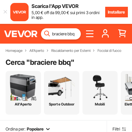
Scarica l'App VEVOR
Installare
5
,00
€
off da
99
,00
€
sui primi 3 ordini
in app.
Homepage
All'Aperto
Riscaldamento per Esterni
Focolai di fuoco
Cerca "
braciere bbq
"
All'Aperto
Sport e Outdoor
Mobili
Elet
Ordina per:
Popolare
Filtri