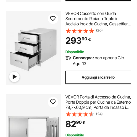
VEVOR Cassetto con Guida
Scorrimento Ripiano Triplo in
Acciaio Inox da Cucina, Cassettiera
per Isola di Cucina BBQ Cucina
(20)
Esterna Cassetto Triplo con Guide
293
90
€
Scorrimento in Acciaio Inox Altezza
59cm
Disponibile
Consegna:
non appena Gio.
Ago. 13
Aggiungi al carrello
VEVOR Porta di Accesso da Cucina,
Porta Doppia per Cucina da Esterno
78,7x60,9 cm, Porta da Incasso in
Acciaio Inox con Maniglie e Ganci,
(24)
per Isola BBQ, Stazione per Grigliate
82
90
€
Disponibile