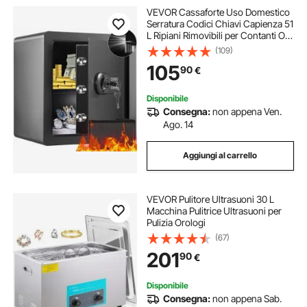
VEVOR Cassaforte Uso Domestico
Serratura Codici Chiavi Capienza 51
L Ripiani Rimovibili per Contanti Oro
Gioielli Passaporto, Cassetta di
(109)
Sicurezza Password Chiavi Luce
105
90
€
LED, Cassaforte Nera 14,7 kg
Disponibile
Consegna:
non appena Ven.
Ago. 14
Aggiungi al carrello
VEVOR Pulitore Ultrasuoni 30 L
Macchina Pulitrice Ultrasuoni per
Pulizia Orologi
(67)
201
90
€
Disponibile
Consegna:
non appena Sab.