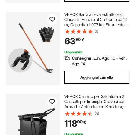
VEVOR Barra a Leva Estrattore di
Chiodi in Acciaio al Carbonio da 1,1
m, Capacità di 907 kg, Strumento di
Rimozione Assi per Ponti per
(1)
Impieghi Gravosi, Barra di Rottura
63
90
€
per Pavimenti, Strutture
Disponibile
Consegna:
Lun. Ago. 10 - Ven.
Ago. 14
Aggiungi al carrello
VEVOR Carrello per Saldatura a 2
Cassetti per Impieghi Gravosi con
Armadio Antifurto con Serratura,
Carrello per Saldatrice, Capacità
(5)
Peso Statico 158,75 kg Ruote
118
90
€
Girevoli 360° per Saldatrice MIG
TIG
Disponibile