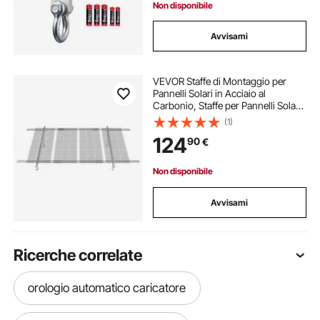
Non disponibile
Avvisami
VEVOR Staffe di Montaggio per
Pannelli Solari in Acciaio al
Carbonio, Staffe per Pannelli Solari
Multi-Pezzo Regolabili da 30° a 60°
(1)
per 1-4 Pannelli Solari, per
124
90
€
Montaggio a Terra per Fattorie,
Barche
Non disponibile
Avvisami
Ricerche correlate
orologio automatico caricatore