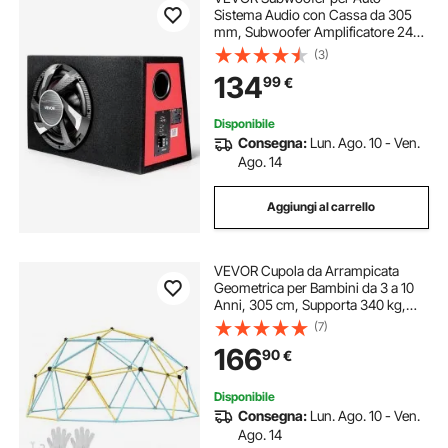
Sistema Audio con Cassa da 305
mm, Subwoofer Amplificatore 245
W RMS Kit di Cablaggio, Pacchetto
(3)
Amplificatore Integrato Gamma di
134
99
€
Frequenza 30-150 Hz da Veicoli
SUV Auto
Disponibile
Consegna:
Lun. Ago. 10 - Ven.
Ago. 14
Aggiungi al carrello
VEVOR Cupola da Arrampicata
Geometrica per Bambini da 3 a 10
Anni, 305 cm, Supporta 340 kg,
con Maniglia da Arrampicata,
(7)
Montaggio Facile, Parco Giochi da
166
90
€
Esterno Giardino, Cortile
Disponibile
Consegna:
Lun. Ago. 10 - Ven.
Ago. 14