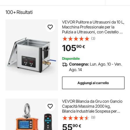
100+
Risultati
VEVOR Pulitore a Ultrasuoni da 10 L,
Macchina Professionale per la
Pulizia a Ultrasuoni, con Cestello di
Pulizia e Schermo Digitale, in
(3)
Acciaio Inox da 180 W e 40 kHz per
105
90
€
Orologi, Rasoi, Gioielli
Disponibile
Consegna:
Lun. Ago. 10 - Ven.
Ago. 14
Aggiungi al carrello
VEVOR Bilancia da Gru con Gancio
Capacità Massima 2000 kg,
Bilancia Industriale Sospesa per
Impieghi Gravosi con Cassa in
(9)
Alluminio Pressofuso e Display
55
90
€
LCD, Divisione 500 g e Interruttore a