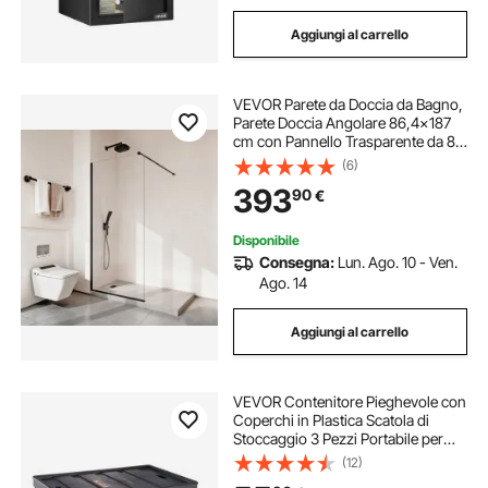
Aggiungi al carrello
VEVOR Parete da Doccia da Bagno,
Parete Doccia Angolare 86,4x187
cm con Pannello Trasparente da 8
mm e Cornice in Alluminio
(6)
Resistente, Profilo Lucido e Telaio
393
90
€
Completo, per Bagno, Nero Opaco
Disponibile
Consegna:
Lun. Ago. 10 - Ven.
Ago. 14
Aggiungi al carrello
VEVOR Contenitore Pieghevole con
Coperchi in Plastica Scatola di
Stoccaggio 3 Pezzi Portabile per
Campeggio Viaggio Auto,
(12)
Contenitore Pieghevole Capacità