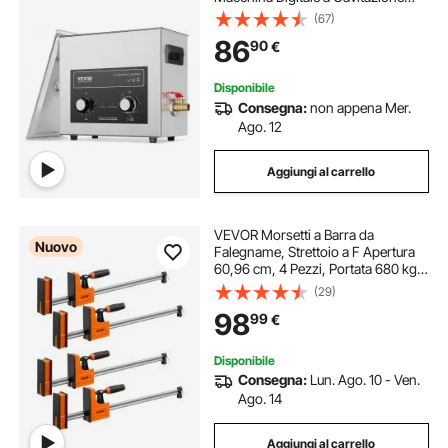
Sonica, Pulitrice Ultrasuoni 180 W
(67)
orologi presenze
orologio per officina
per Strumenti di Orologi, Occhiali,
86
90
€
Monete, Utensili Metallici
lavatrice per orologio
Disponibile
Consegna:
non appena Mer.
Ago. 12
Aggiungi al carrello
VEVOR Morsetti a Barra da
Nuovo
Falegname, Strettoio a F Apertura
60,96 cm, 4 Pezzi, Portata 680 kg,
2 Modalità, con Cuscinetti,
(29)
Impugnatura Ergonomica, Barra in
98
99
€
Acciaio al Carbonio, per
Lavorazione Legno
Disponibile
Consegna:
Lun. Ago. 10 - Ven.
Ago. 14
Aggiungi al carrello