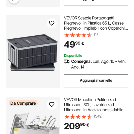
VEVOR Scatole Portaoggetti
Pieghevoli in Plastica 65 L, Casse
Pieghevoli Impilabili con Coperchio
e Maniglie, Set da 2 PZ, Portata
(12)
Massima 38 kg, Cesti Contenitori
49
99
€
Pieghevoli Resistenti e Salvaspazio
Disponibile
Consegna:
Lun. Ago. 10 - Ven.
Ago. 14
Aggiungi al carrello
VEVOR Macchina Pulitrice ad
Da Comprare
Ultrasuoni 30L, Lavatrice ad
Ultrasuoni in Acciaio Inossidabile
Multifunzione con Timer Digitale,
(549)
Pulitrice Professionale per Occhiali
209
90
€
Orologi Gioielli Laboratorio