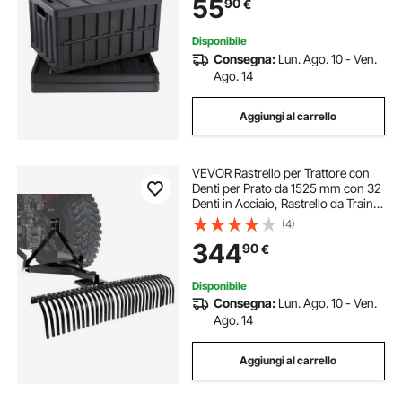
55
90
€
65L con Maniglie Coperchio Uso
Esterno Interno
Disponibile
Consegna:
Lun. Ago. 10 - Ven.
Ago. 14
Aggiungi al carrello
VEVOR Rastrello per Trattore con
Denti per Prato da 1525 mm con 32
Denti in Acciaio, Rastrello da Traino
per Paesaggistica a 3 Punti con
(4)
Attacchi per Trattore, per Giardino,
344
90
€
Fattoria, Erba
Disponibile
Consegna:
Lun. Ago. 10 - Ven.
Ago. 14
Aggiungi al carrello