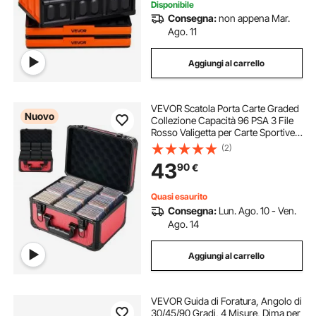
Disponibile
Consegna:
non appena Mar.
Ago. 11
Aggiungi al carrello
VEVOR Scatola Porta Carte Graded
Nuovo
Collezione Capacità 96 PSA 3 File
Rosso Valigetta per Carte Sportive
da Gioco, 76 SGC 85 BGS 348
(2)
Toploaders, Angoli Rinforzati in
43
90
€
Lega di Alluminio, Pannello in MDF
Quasi esaurito
Consegna:
Lun. Ago. 10 - Ven.
Ago. 14
Aggiungi al carrello
VEVOR Guida di Foratura, Angolo di
30/45/90 Gradi, 4 Misure, Dima per