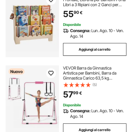
Libri a 3 Ripiani con 2 Ganci per
Appendere lo Zaino, per Cameretta
55
90
€
dei Bambini, Soggiorno, Cameretta
di Gioco
Disponibile
Consegna:
Lun. Ago. 10 - Ven.
Ago. 14
Aggiungi al carrello
VEVOR Barra da Ginnastica
Nuovo
Artistica per Bambini, Barra da
Ginnastica Carico 63,5 kg
Pieghevole Altezza Regolabile
(5)
Allenamento Esercizio per Casa 3-
57
99
€
8 Anni, Telaio in Acciaio al
Carbonio, Colore Rosa
Disponibile
Consegna:
Lun. Ago. 10 - Ven.
Ago. 14
Aggiungi al carrello