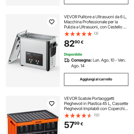
VEVOR Pulitore a Ultrasuoni da 6 L,
Macchina Professionale per la
Pulizia a Ultrasuoni, con Cestello di
Pulizia e Schermo Digitale, in
(3)
Acciaio Inox da 120 W e 40 kHz per
82
90
€
Orologi, Rasoi, Gioielli
Disponibile
Consegna:
Lun. Ago. 10 - Ven.
Ago. 14
Aggiungi al carrello
VEVOR Scatole Portaoggetti
Pieghevoli in Plastica 45 L, Cassette
Pieghevoli Impilabili con Coperchio
e Maniglie, Set da 3 PZ, Portata
(12)
Massima 20 kg, Cesti Contenitori
57
99
€
Pieghevoli Salvaspazio e Robusti