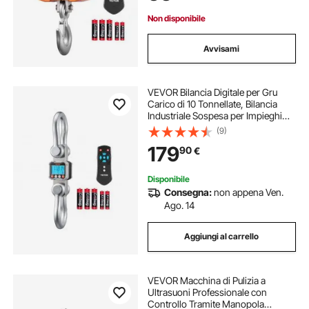
3 Unità
Non disponibile
Avvisami
VEVOR Bilancia Digitale per Gru
Carico di 10 Tonnellate, Bilancia
Industriale Sospesa per Impieghi
Gravosi con Cassa in Alluminio
(9)
Pressofuso e Display LCD, Divisione
179
90
€
da 2 kg e Interruttore a 3 Unità
Disponibile
Consegna:
non appena Ven.
Ago. 14
Aggiungi al carrello
VEVOR Macchina di Pulizia a
Ultrasuoni Professionale con
Controllo Tramite Manopola