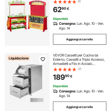
Alimentari Bifacciale con Lavagna e
(1)
Registratore di Cassa, Bancarella
62
90
€
del Mercato per Bambini
Disponibile
Consegna:
Lun. Ago. 10 - Ven.
Ago. 14
Aggiungi al carrello
VEVOR Cassetti per Cucina da
Liquidazione
Esterno, Cassetti a Triplo Accesso,
Armadietti a Filo in Acciaio
Inossidabile, Organizzatore per
(7)
Isola Barbecue con Maniglia e
189
90
€
Supporto di Carta 420x520x736
mm
Disponibile
Consegna:
Lun. Ago. 10 - Ven.
Ago. 14
Aggiungi al carrello