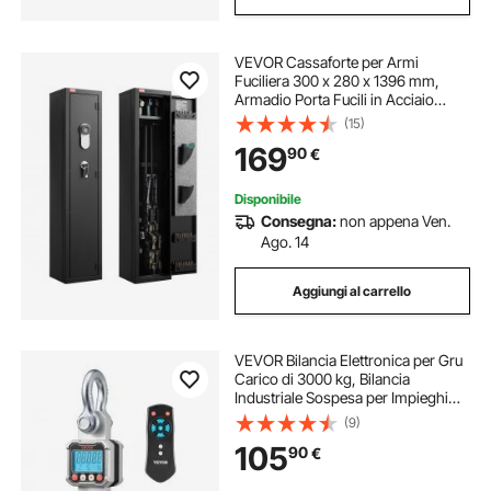
VEVOR Cassaforte per Armi
Fuciliera 300 x 280 x 1396 mm,
Armadio Porta Fucili in Acciaio
Laminato a Freddo per Impieghi
(15)
Gravosi, Ampio Armadio Porta
169
90
€
Armi Lunghe con Serratura a
Chiave, Richiede Installazione
Disponibile
Consegna:
non appena Ven.
Ago. 14
Aggiungi al carrello
VEVOR Bilancia Elettronica per Gru
Carico di 3000 kg, Bilancia
Industriale Sospesa per Impieghi
Gravosi con Cassa in Alluminio
(9)
Pressofuso e Display LCD, Divisione
105
90
€
500 g e Interruttore a 3 Unità