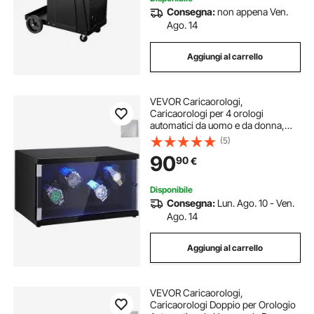
Consegna:
non appena Ven.
Ago. 14
Aggiungi al carrello
VEVOR Caricaorologi,
Caricaorologi per 4 orologi
automatici da uomo e da donna,
con 2 motori giapponesi super
(5)
silenziosi, luce LED blu e adattatore,
90
90
€
guscio ad alta densità e PU nero
Disponibile
Consegna:
Lun. Ago. 10 - Ven.
Ago. 14
Aggiungi al carrello
VEVOR Caricaorologi,
Caricaorologi Doppio per Orologio