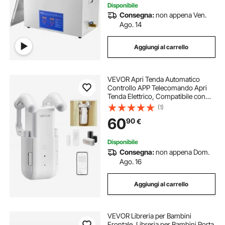
Disponibile
Consegna:
non appena Ven.
Ago. 14
Aggiungi al carrello
VEVOR Apri Tenda Automatico
Controllo APP Telecomando Apri
Tenda Elettrico, Compatibile con
Alexa e Google Home, con Modalità
(1)
Silenziosa Timer, per Guida di
60
90
€
Tende Romane
Disponibile
Consegna:
non appena Dom.
Ago. 16
Aggiungi al carrello
VEVOR Libreria per Bambini
Frontale, Libreria per Bambini Porta