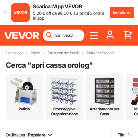
Scarica l'App VEVOR
Installare
5
,00
€
off da
99
,00
€
sui primi 3 ordini
in app.
Homepage
Pulizia
Strumenti per Pulizia
Pulitori Ultrasuoni
Cerca "
apri cassa orolog
"
Pulizia
Stoccaggio e
Arredamento per
Ma
Organizzazione
Casa
Co
Ordina per:
Popolare
Filtri