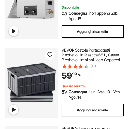
Disponibile
Consegna:
non appena Sab.
Ago. 15
Aggiungi al carrello
VEVOR Scatole Portaoggetti
Pieghevoli in Plastica 65 L, Casse
Pieghevoli Impilabili con Coperchio
e Maniglie, Set da 3 PZ, Portata
(12)
Massima 38 kg, Cesti Contenitori
59
99
€
Pieghevoli Resistenti e Salvaspazio
Quasi esaurito
Consegna:
Lun. Ago. 10 - Ven.
Ago. 14
Aggiungi al carrello
VEVOR Subwoofer per Auto