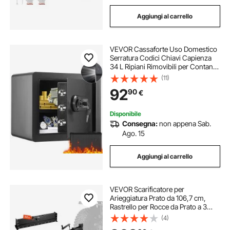
Aggiungi al carrello
VEVOR Cassaforte Uso Domestico
Serratura Codici Chiavi Capienza
34 L Ripiani Rimovibili per Contanti
Oro Gioielli Passaporto, Cassetta di
(11)
Sicurezza Password Chiavi Luce
92
90
€
LED, Cassaforte Nera 12,3 kg
Disponibile
Consegna:
non appena Sab.
Ago. 15
Aggiungi al carrello
VEVOR Scarificatore per
Arieggiatura Prato da 106,7 cm,
Rastrello per Rocce da Prato a 3
Punti con Lama e Leva di
(4)
Sollevamento, adatto per ATV, UTV