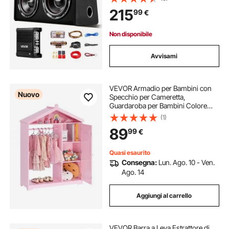
Pacchetto Amplificatore Gamma di
215
99
€
Frequenza 30-200 Hz da Veicoli
SUV Auto
Non disponibile
Avvisami
VEVOR Armadio per Bambini con
Nuovo
Specchio per Cameretta,
Guardaroba per Bambini Colore
Rosa, Appendiabiti Organizer per
(1)
Costumi Giochi di Ruolo da
89
99
€
Divertimento, per Giochi
Travestimenti Camera da Letto
Quasi esaurito
Consegna:
Lun. Ago. 10 - Ven.
Ago. 14
Aggiungi al carrello
VEVOR Barra a Leva Estrattore di