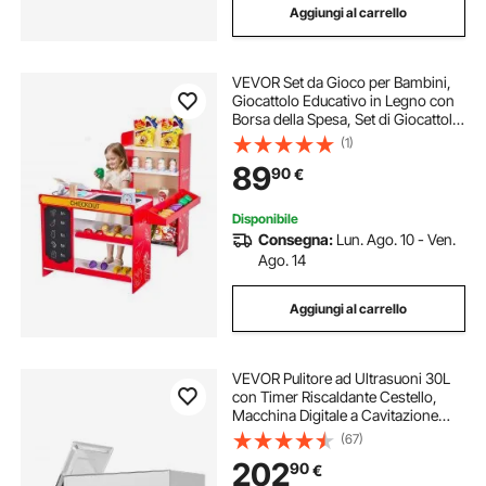
Aggiungi al carrello
VEVOR Set da Gioco per Bambini,
Giocattolo Educativo in Legno con
Borsa della Spesa, Set di Giocattoli
per Bambini con Nastro
(1)
Trasportatore, Scanner,
89
90
€
Registratore di Cassa, Scala
Realistica
Disponibile
Consegna:
Lun. Ago. 10 - Ven.
Ago. 14
Aggiungi al carrello
VEVOR Pulitore ad Ultrasuoni 30L
con Timer Riscaldante Cestello,
Macchina Digitale a Cavitazione
Sonica, Pulitrice Ultrasuoni 600 W
(67)
per Strumenti di Orologi, Occhiali,
202
90
€
Monete, Utensili Metallici