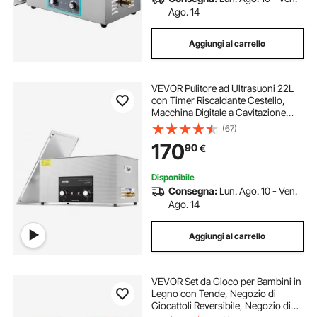
Ago. 14
Aggiungi al carrello
VEVOR Pulitore ad Ultrasuoni 22L
con Timer Riscaldante Cestello,
Macchina Digitale a Cavitazione
Sonica, Pulitrice Ultrasuoni 480 W
(67)
per Strumenti di Orologi, Occhiali,
170
90
€
Monete, Utensili Metallici
Disponibile
Consegna:
Lun. Ago. 10 - Ven.
Ago. 14
Aggiungi al carrello
VEVOR Set da Gioco per Bambini in
Legno con Tende, Negozio di
Giocattoli Reversibile, Negozio di