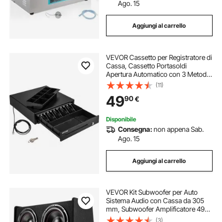
Ago. 15
Aggiungi al carrello
VEVOR Cassetto per Registratore di
Cassa, Cassetto Portasoldi
Apertura Automatico con 3 Metodi
di Sblocco, Cassetta Portavalori
(11)
con 5 Scomparti per Banconote e 8
49
90
€
per Monete, 41 x 42 x 10 cm (Nero)
Disponibile
Consegna:
non appena Sab.
Ago. 15
Aggiungi al carrello
VEVOR Kit Subwoofer per Auto
Sistema Audio con Cassa da 305
mm, Subwoofer Amplificatore 490
W RMS Separato Kit di Cablaggio,
(3)