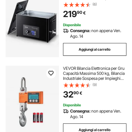
Rotante, Capacita di 30 L con
(6)
Cestello e Sfera di Pulizia, Pulitore a
219
90
€
Ultrasuoni per Orologi, Rasoi,
Gioielli
Disponibile
Consegna:
non appena Ven.
Ago. 14
Aggiungi al carrello
VEVOR Bilancia Elettronica per Gru
Capacità Massima 500 kg, Bilancia
Industriale Sospesa per Impieghi
Gravosi con Cassa in Alluminio
(9)
Pressofuso e Display LCD, Divisione
32
90
€
100 g e Interruttore a 3 Unità
Disponibile
Consegna:
non appena Ven.
Ago. 14
Aggiungi al carrello