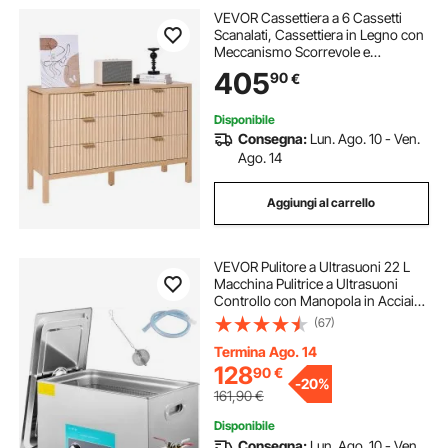
VEVOR Cassettiera a 6 Cassetti
Scanalati, Cassettiera in Legno con
Meccanismo Scorrevole e
Antiribaltamento, Moderna e
405
90
€
Minimalista, Organizzatore per
Armadio per Camera da letto,
Legno Chiaro
Disponibile
Consegna:
Lun. Ago. 10 - Ven.
Ago. 14
Aggiungi al carrello
VEVOR Pulitore a Ultrasuoni 22 L
Macchina Pulitrice a Ultrasuoni
Controllo con Manopola in Acciaio
Inossidabile 304, con
(67)
Temporizzatore Riscaldatore per
Gioielli, Orologi, Occhiali, Strumenti
Termina Ago. 14
Dentali
128
90
€
-
20%
161,90
€
Disponibile
Consegna:
Lun. Ago. 10 - Ven.