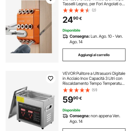
Tasselli Legno, per Fori Angolati od
Orizzontali, Lega di Alluminio, per
(2)
Ringhiere per Cavi di Ponti,
24
90
€
Corrimano per Scale
Disponibile
Consegna:
Lun. Ago. 10 - Ven.
Ago. 14
Aggiungi al carrello
VEVOR Pulitore a Ultrasuoni Digitale
in Acciaio Inox Capacità 3 Litri con
Riscaldamento Tempo Temperatura
Regolabile, Macchina Pulitrice a
(51)
Ultrasuoni da Gioielli Occhiali
59
90
€
Orologi Laboratorio Clinico
Disponibile
Consegna:
non appena Ven.
Ago. 14