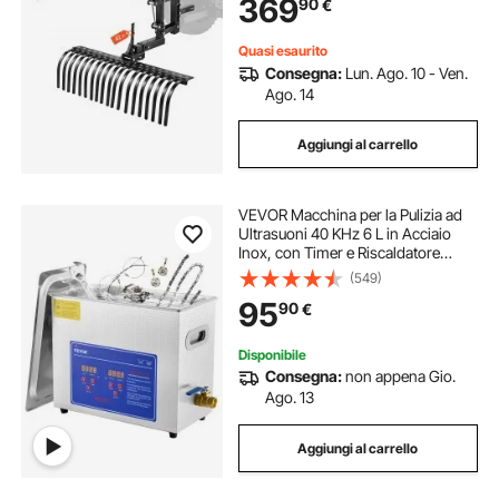
369
90
€
e Trattorini da Giardino di Categoria
1
Quasi esaurito
Consegna:
Lun. Ago. 10 - Ven.
Ago. 14
Aggiungi al carrello
VEVOR Macchina per la Pulizia ad
Ultrasuoni 40 KHz 6 L in Acciaio
Inox, con Timer e Riscaldatore
Digitale, Pulizia dei Gioielli Occhiali
(549)
Strumenti Orologi, per Uso
95
90
€
Domestico Personale Commerciale
Disponibile
Consegna:
non appena Gio.
Ago. 13
Aggiungi al carrello