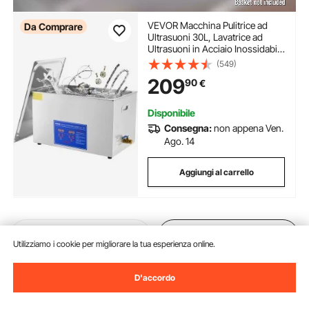
VEVOR Macchina Pulitrice ad
Da Comprare
Ultrasuoni 30L, Lavatrice ad
Ultrasuoni in Acciaio Inossidabile
Multifunzione con Timer Digitale,
(549)
Pulitrice Professionale per
209
90
€
Occhiali Orologi Gioielli
Laboratorio
Disponibile
Consegna:
non appena Ven.
Ago. 14
Aggiungi al carrello
Precedente
Prossimo
Utilizziamo i cookie per migliorare la tua esperienza online.
D'accordo
Potrebbe piacerti anche