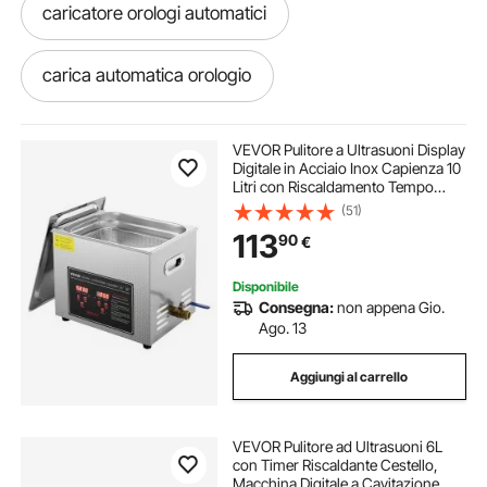
caricatore orologi automatici
carica automatica orologio
carica orologi automatici
apri orologio
VEVOR Pulitore a Ultrasuoni Display
Digitale in Acciaio Inox Capienza 10
Litri con Riscaldamento Tempo
riparazione orologi vicino a me
Temperatura Regolabile, Macchina
(51)
Pulitrice a Ultrasuoni per Gioielli
113
90
€
Occhiali Orologi Laboratorio
orologio timbracartellini
Disponibile
Consegna:
non appena Gio.
pulizie ultrasuoni orologio
apricasse orologi
Ago. 13
Aggiungi al carrello
lavatrice ultrasuoni orologi
VEVOR Pulitore ad Ultrasuoni 6L
apricasse per orologi
lavatrice per orologi
con Timer Riscaldante Cestello,
Macchina Digitale a Cavitazione