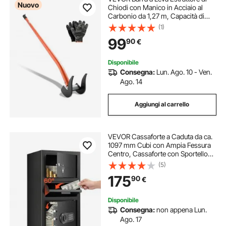
Nuovo
Chiodi con Manico in Acciaio al
Carbonio da 1,27 m, Capacità di
Peso di 907 kg per Impieghi
(1)
Gravosi, Barra di Rottura per
99
90
€
Pavimenti, Strutture, Coperture,
Cartongesso
Disponibile
Consegna:
Lun. Ago. 10 - Ven.
Ago. 14
Aggiungi al carrello
VEVOR Cassaforte a Caduta da ca.
1097 mm Cubi con Ampia Fessura
Centro, Cassaforte con Sportello
con Tastiera e 3 Livelli e Chiavi di
(5)
Riserva per Contanti, Ricevute
175
90
€
Bancarie e Documenti
Disponibile
Consegna:
non appena Lun.
Ago. 17