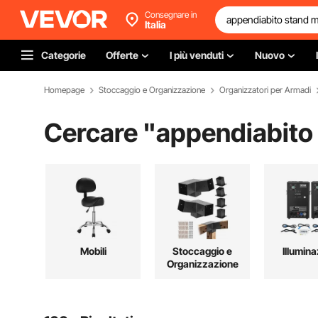
Consegnare in
Italia
Categorie
Offerte
I più venduti
Nuovo
Homepage
Stoccaggio e Organizzazione
Organizzatori per Armadi
Cercare "
appendiabito
Mobili
Stoccaggio e
Illumin
Organizzazione