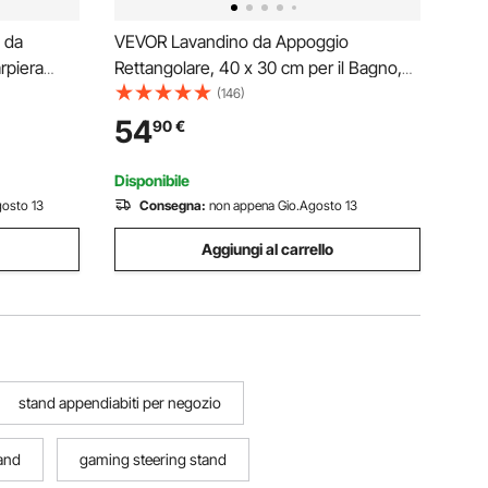
 da
VEVOR Lavandino da Appoggio
rpiera
Rettangolare, 40 x 30 cm per il Bagno,
iorno
Lavabo da Appoggio in Ceramica Bianca
(146)
Sopra il Piano, Stile Moderno, Luminoso
54
90
€
00 mm con
ed Elegante, per Bagno, Hotel, Toilette,
Camper
Disponibile
osto 13
Consegna:
non appena Gio.Agosto 13
Aggiungi al carrello
stand appendiabiti per negozio
tand
gaming steering stand