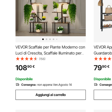
VEVOR Scaffale per Piante Moderno con
VEVOR App
Luci di Crescita, Scaffale Illuminato per
Guardarob
Piante a 7 Livelli Alto 1665 mm, Supporto
Indipenden
(156)
Angolari in Metallo, 3 Timer e 10 Livelli di
Carico 363 k
108
79
90
€
90
€
Luminosità, Confezione da 2
Portaogget
Negozio d
Disponibile
Disponibile
Consegna:
non appena Ven.Agosto 14
Consegn
Aggiungi al carrello