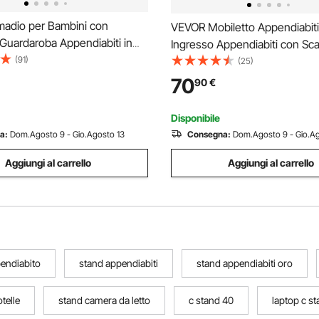
adio per Bambini con
VEVOR Mobiletto Appendiabiti
Guardaroba Appendiabiti in
Ingresso Appendiabiti con Sca
Legno, Mobile Contenitore per
(91)
Ripiani Portaoggetti per Sogg
(25)
 Stanza dei Giochi Camera da
Camera da Letto, Mobiletto
70
90
€
attoli Travestimenti
Attaccapanni 750 x 300 x 18
ione Vestiti
Ganci Porta Sciarpa Scarpe
Disponibile
a:
Dom.Agosto 9 - Gio.Agosto 13
Consegna:
Dom.Agosto 9 - Gio.Ag
Aggiungi al carrello
Aggiungi al carrello
endiabito
stand appendiabiti
stand appendiabiti oro
telle
stand camera da letto
c stand 40
laptop c s