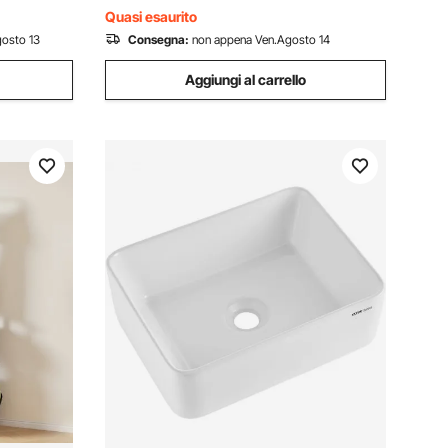
Carico max. 180 kg
Quasi esaurito
osto 13
Consegna:
non appena Ven.Agosto 14
Aggiungi al carrello