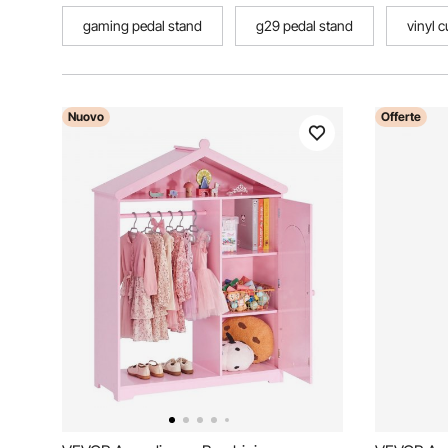
gaming pedal stand
g29 pedal stand
vinyl c
Nuovo
Offerte