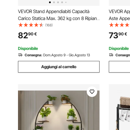
VEVOR Stand Appendiabiti Capacità
VEVOR Appe
Carico Statica Max. 362 kg con 8 Ripiani
Aste Appen
Carico 40 kg Singolo per Camera da
363 kg, 6 
(168)
Letto Soggiorno, Appendiabiti da 4 Barre
Aperto per
82
73
90
€
90
€
1740 x 450 x 1800 mm in Acciaio al
Abbigliame
Carbonio Q235
Disponibile
Disponibile
Consegna:
Dom.Agosto 9 - Gio.Agosto 13
Consegn
Aggiungi al carrello