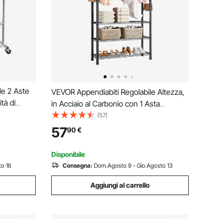
le 2 Aste
VEVOR Appendiabiti Regolabile Altezza,
tà di
in Acciaio al Carbonio con 1 Asta
iti in
Appendiabiti e Capacità di Carico di 227
(57)
 in Altezza
kg, 4 Ripiani e 8 Ganci, per Camera da
57
90
€
ia
Letto, Guardaroba, Corridoio
Disponibile
o 16
Consegna:
Dom.Agosto 9 - Gio.Agosto 13
Aggiungi al carrello