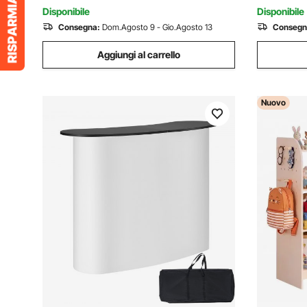
Sedile,Ro
Disponibile
Disponibile
Consegna:
Dom.Agosto 9 - Gio.Agosto 13
Consegn
Aggiungi al carrello
Nuovo