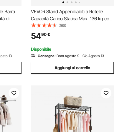
le Barra
VEVOR Stand Appendiabiti a Rotelle
tà di
Capacità Carico Statica Max. 136 kg con
2 Ripiani Carico 45 kg Singolo Camera
(168)
bonio per
da Letto Soggiorno, Appendiabiti 4
54
90
€
 Soggiorno,
Ruote 915x450x2040 mm in Acciaio al
Carbonio Q235
Disponibile
osto 13
Consegna:
Dom.Agosto 9 - Gio.Agosto 13
Aggiungi al carrello