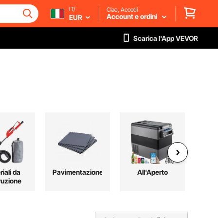
IT/
Ciao, Accedi
Account e ordini
EUR
Scarica l'App VEVOR
iali da
Pavimentazione
All'Aperto
Fe
ruzione