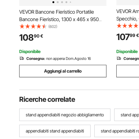
VEVOR Arm
VEVOR Bancone Fieristico Portatile
Specchio, 
Bancone Fieristico, 1300 x 465 x 950
Materiale 
mm Stand Fieristico Banco Espositivo,
(602)
Cameretta
Tavolo da Bar Pieghevole Promozionale
107
108
99
€
90
€
Letto Gioc
al Dettaglio, Podio Pop-up con Ripiano
Organizzaz
Disponibile
Disponibile
Consegna:
non appena Dom.Agosto 16
Consegn
Aggiungi al carrello
Ricerche correlate
stand appendiabiti negozio abbigliamento
stand app
appendiabiti stand appendiabiti
stand appendiabiti ro