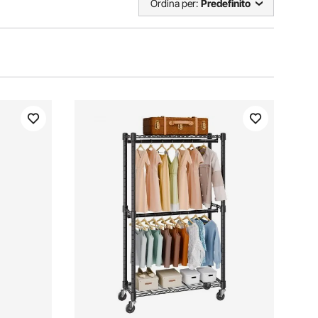
Ordina per:
Predefinito