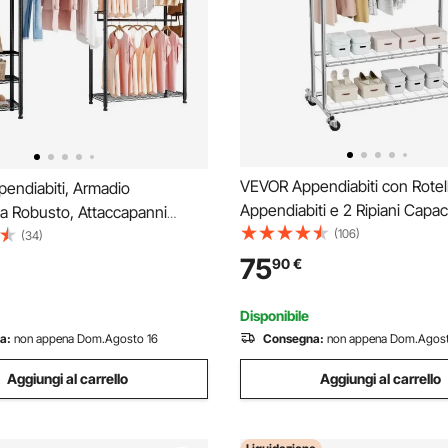
VEVOR Appendiabiti con Rotel
endiabiti, Armadio
Appendiabiti e 2 Ripiani Capaci
a Robusto, Attaccapanni
Carico Fino a 120 kg Appendiab
(106)
ti con Struttura in Acciaio,
(34)
Acciaio al Carbonio Regolabile
g, Attaccapanni con Ripiani
75
90
€
per Camera da Letto Lavander
ti per Camera da Letto,
i Abbigliamento
Disponibile
a:
non appena Dom.Agosto 16
Consegna:
non appena Dom.Agost
Aggiungi al carrello
Aggiungi al carrello