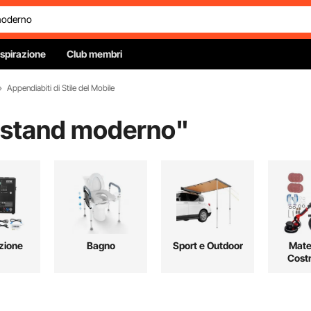
Ispirazione
Club membri
Appendiabiti di Stile del Mobile
 stand moderno
"
azione
Bagno
Sport e Outdoor
Mater
Cost