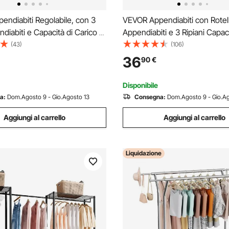
ndiabiti Regolabile, con 3
VEVOR Appendiabiti con Rotel
diabiti e Capacità di Carico di
Appendiabiti e 3 Ripiani Capaci
Ripiani e 8 Ganci, Guardaroba
Carico Fino a 45 kg Robusto
(43)
(106)
 Camera da Letto, Negozio di
Appendiabiti in Acciaio al Car
36
90
€
nto, Guardaroba, Corridoio
Camera da Letto, Lavanderia,
Nero
Disponibile
a:
Dom.Agosto 9 - Gio.Agosto 13
Consegna:
Dom.Agosto 9 - Gio.Ag
Aggiungi al carrello
Aggiungi al carrello
Liquidazione