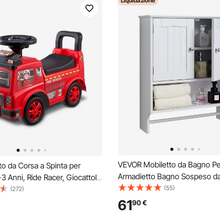
Liquidazione
VEVOR Mobiletto da Bagno Pe
o da Corsa a Spinta per
Armadietto Bagno Sospeso da
-3 Anni, Ride Racer, Giocattolo
con 2 Ante e Ripiani Regolabili, 
(55)
r Bambini Sit to Stand,
(272)
Mobiletto da Parete con Divis
uto da Guida con Volante
61
90
€
e Portasciugamani per Lavand
 Vano Portaoggetti Sotto il