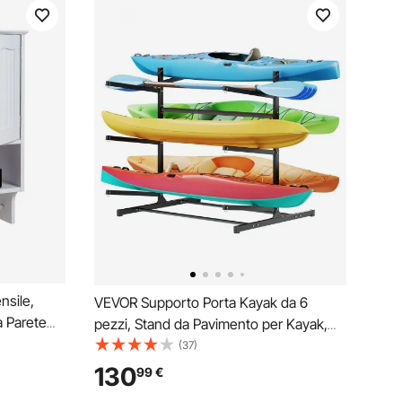
nsile,
VEVOR Supporto Porta Kayak da 6
 Parete
pezzi, Stand da Pavimento per Kayak,
3 Livelli,
Supporto da Terra Autoportante per
(37)
orio Aperto
Deposito Bifacciale Canoe Tavola da
130
99
€
eria
Surf SUP da Garage per Spiaggia Mare,