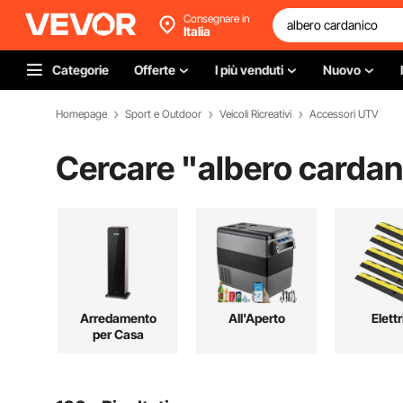
Consegnare in
Italia
Categorie
Offerte
I più venduti
Nuovo
Homepage
Sport e Outdoor
Veicoli Ricreativi
Accessori UTV
Cercare "
albero cardan
Arredamento
All'Aperto
Elettr
per Casa