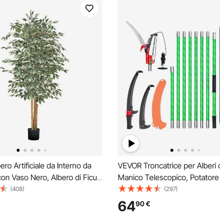
ro Artificiale da Interno da
VEVOR Troncatrice per Alberi
on Vaso Nero, Albero di Ficus
Manico Telescopico, Potatore 
e con Tronco in Legno Naturale
con Asta Estensibile da 118 a
(408)
(297)
rdi Realistiche, per Interni per
con Forbici, Lama Affilata in A
64
90
€
giorno o Angolo Decorativo
65 Mn per Potatura di Rami Alt