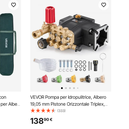
 con
VEVOR Pompa per Idropulitrice, Albero
per Alberi
19,05 mm Pistone Orizzontale Triplex,
 809,3 cm
Kit di Pompe di Ricambio per Idropulitrice
(333)
cciaio da
11,36 L/min con 5 Ugelli, Per Simpson
138
90
€
i
MorFlex 40224, 40225, 40226,