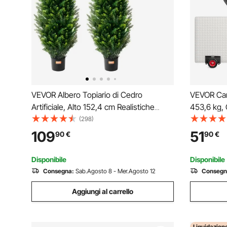
VEVOR Albero Topiario di Cedro
VEVOR Car
Artificiale, Alto 152,4 cm Realistiche
453,6 kg, C
Piante in Vaso di Pino con Foglie Extra,
con Ruote 
(298)
Set Verde Artificiale Protetto dai Raggi
Terreno Pi
109
51
90
€
90
€
UV per Domestica di Interni Esterni (2
per Fabbri
Pezzi)
Disponibile
Disponibile
Consegna:
Sab.Agosto 8 - Mer.Agosto 12
Consegn
Aggiungi al carrello
Liquidazion