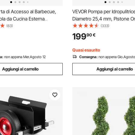
ta di Accesso al Barbecue,
VEVOR Pompa per Idropulitric
ola da Cucina Esterna
Diametro 25,4 mm, Pistone Or
, Porta ad Incasso in Acciaio
a Tripla Camera, 4400 PSI, Po
(63)
(333)
lia ad Incasso, Isola
GPM, Kit di Pompe di Ricambi
199
90
€
Stazione per Grigliate,
Idropulitrice Lavapezzi
a Esterno
Quasi esaurito
a:
non appena Mer.Agosto 12
Consegna:
non appena Gio.Agosto
Aggiungi al carrello
Aggiungi al carrello