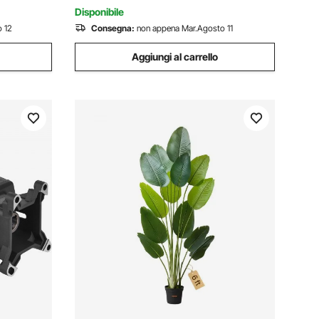
Santoprene
Disponibile
 12
Consegna:
non appena Mar.Agosto 11
Aggiungi al carrello