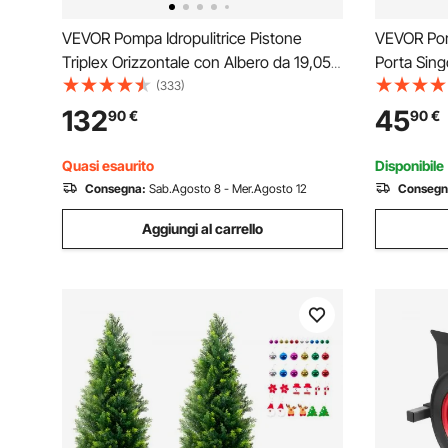
VEVOR Pompa Idropulitrice Pistone
VEVOR Por
Triplex Orizzontale con Albero da 19,05
Porta Sing
mm 3300 PSI 3,0 GPM, Kit Pompa di
432x610mm
(333)
Ricambio Compatibile con Modelli
Inox, Manig
132
45
90
€
90
€
Simpson MorFlex 40224, 40225, 40226
Barbecue, 
Armadio d
Quasi esaurito
Disponibile
Consegna:
Sab.Agosto 8 - Mer.Agosto 12
Consegn
Aggiungi al carrello