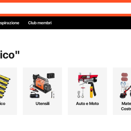
Ispirazione
Club membri
ico
"
ico
Utensili
Auto e Moto
Mater
Cost