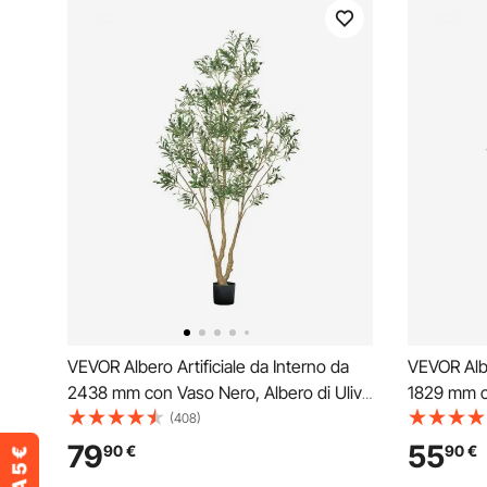
VEVOR Albero Artificiale da Interno da
VEVOR Albe
2438 mm con Vaso Nero, Albero di Ulivo
1829 mm c
Artificiale con Tronco in Legno Naturale
Artificial
(408)
e Foglie e Frutti Verdi Realistiche, per
e Foglie Ve
79
55
90
€
90
€
Casa, Soggiorno, Decorazione d'Angolo
Casa, Sog