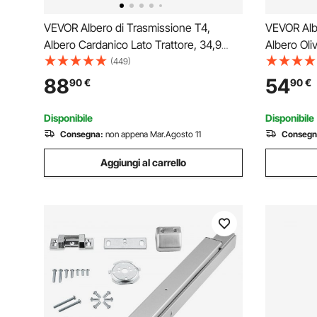
VEVOR Albero di Trasmissione T4,
VEVOR Albe
Albero Cardanico Lato Trattore, 34,9
Albero Oliv
mm, 6 Scanalature, Estensibile 1100-
con Vaso 
(449)
1550 mm, per Tosaerba,
Qualità e 
88
54
90
€
90
€
Decespugliatori, Motocoltivatori,
Decorazion
Spandiconcime
Esterni
Disponibile
Disponibile
Consegna:
non appena Mar.Agosto 11
Consegn
Aggiungi al carrello