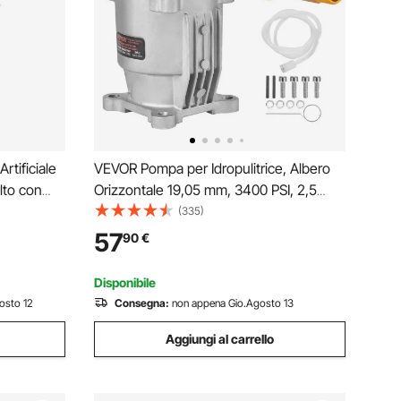
rtificiale
VEVOR Pompa per Idropulitrice, Albero
lto con
Orizzontale 19,05 mm, 3400 PSI, 2,5
glie e
GPM, Kit di Pompe di Ricambio per
(335)
tificiale da
Idropulitrice per Lavaggio Compatibile
57
90
€
giorno
con Honda, Simpson, Briggs & Stratton,
Craftsman
Disponibile
osto 12
Consegna:
non appena Gio.Agosto 13
Aggiungi al carrello