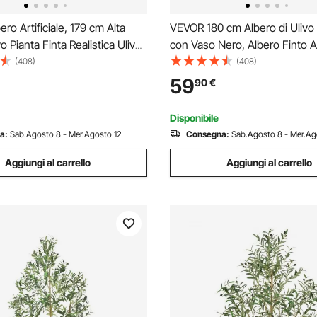
ro Artificiale, 179 cm Alta
VEVOR 180 cm Albero di Ulivo A
o Pianta Finta Realistica Ulivo
con Vaso Nero, Albero Finto A
Φ170x145 mm, PE di Alta
Tronco in Legno Naturale e Fo
(408)
(408)
Protezione Antiribaltamento
Frutti Verdi Realistici, Pianta Ar
59
90
€
e per Casa Ufficio Interni ed
Interno per Casa, Ufficio, Sog
Disponibile
a:
Sab.Agosto 8 - Mer.Agosto 12
Consegna:
Sab.Agosto 8 - Mer.Ag
Aggiungi al carrello
Aggiungi al carrello