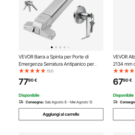
VEVOR Barra a Spinta per Porte di
VEVOR Albe
Emergenza Serratura Antipanico per
2134 mm co
Porte di Uscita Larghezza 762 - 914mm,
Artificial
(52)
Dispositivo Antipanico per Uscite di
e Foglie e 
77
67
90
€
90
€
Emergenza Adatto per Centri
Casa, Sog
Commerciali Ospedali Hotel
Disponibile
Disponibile
Consegna:
Sab.Agosto 8 - Mer.Agosto 12
Consegn
Aggiungi al carrello