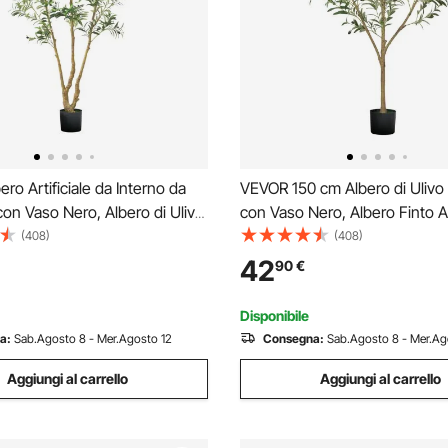
ro Artificiale da Interno da
VEVOR 150 cm Albero di Ulivo A
n Vaso Nero, Albero di Ulivo
con Vaso Nero, Albero Finto A
e con Tronco in Legno Naturale
Tronco in Legno Naturale e Fo
(408)
(408)
Frutti Verdi Realistiche, per
Frutti Verdi Realistici, Pianta Ar
42
90
€
giorno, Decorazione d'Angolo
Interno per Casa, Ufficio, Sog
Disponibile
a:
Sab.Agosto 8 - Mer.Agosto 12
Consegna:
Sab.Agosto 8 - Mer.Ag
Aggiungi al carrello
Aggiungi al carrello