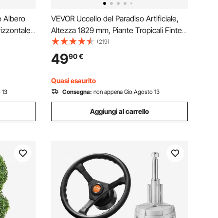
e Albero
VEVOR Uccello del Paradiso Artificiale,
izzontale
Altezza 1829 mm, Piante Tropicali Finte
rtata 4
con 13 Tronchi e Vaso Bianco, Albero di
(219)
o per
Seta Finto da Pavimento, Grandi Alberi
49
90
€
per Casa, Ufficio, Soggiorno
Quasi esaurito
 13
Consegna:
non appena Gio.Agosto 13
Aggiungi al carrello