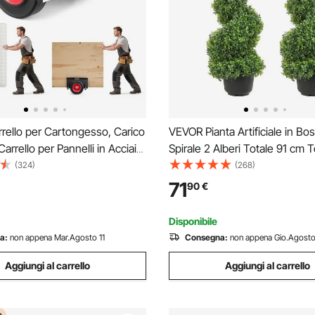
rello per Cartongesso, Carico
VEVOR Pianta Artificiale in Bo
arrello per Pannelli in Acciaio
Spirale 2 Alberi Totale 91 cm T
Girevoli da 25 cm, Adatto a
Decorativa Piante Finte in PE 
(324)
(268)
ano, con Morsetto Regolabile
Foglie di Ricambio, per Decor
71
90
€
ca, Garage, Nero
Interno Esterno Giardino Terr
Balcone Ingresso
Disponibile
a:
non appena Mar.Agosto 11
Consegna:
non appena Gio.Agosto
Aggiungi al carrello
Aggiungi al carrello
e