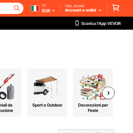
IT/
Ciao, Accedi
Account e ordini
EUR
Scarica l'App VEVOR
iali da
Sport e Outdoor
Decorazioni per
Sto
ruzione
Feste
Orga