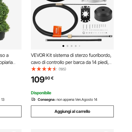
sso a
VEVOR Kit sistema di sterzo fuoribordo,
opiaria
cavo di controllo per barca da 14 piedi,
con 10
albero conico standard 3/4", volante
(195)
azione
13,5", sistema di sterzo marino in
109
90
€
azzo
alluminio, per yacht, barche da pesca
Disponibile
 13
Consegna:
non appena Ven.Agosto 14
Aggiungi al carrello