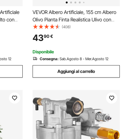
rtificiale
VEVOR Albero Artificiale, 155 cm Albero
lto con
Olivo Pianta Finta Realistica Ulivo con
glie e
Vaso Φ150x125 mm, Materiale PE di
(408)
tificiale da
Qualità Protezione Antiribaltamento,
43
90
€
giorno
Decorazione per Casa Ufficio Interni ed
Esterni
Disponibile
osto 12
Consegna:
Sab.Agosto 8 - Mer.Agosto 12
Aggiungi al carrello