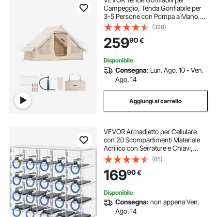
Campeggio, Tenda Gonfiabile per
3-5 Persone con Pompa a Mano,
Tenda da Glamping 300D Oxford 4
(326)
Stagioni con Jack per Stufa, 2 Porte
259
90
€
e 2 Finestre a Rete, Borsa
Portaoggetti
Disponibile
Consegna:
Lun. Ago. 10 - Ven.
Ago. 14
Aggiungi al carrello
VEVOR Armadietto per Cellulare
con 20 Scompartimenti Materiale
Acrilico con Serrature e Chiavi,
Armadietto da Parete per Ufficio
(65)
Aula Palestra, Cassetta Deposito
169
90
€
Oggetti da Parete Acrilico
Trasparente
Disponibile
Consegna:
non appena Ven.
Ago. 14