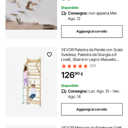
Disponibile
Consegna:
non appena Mer.
Ago. 12
Aggiungi al carrello
VEVOR Palestra da Parete con Scala
Svedese, Palestra da Giungla a 8
Livelli, Sbarre in Legno Massello
con Carico di 220 LB, Set da
(20)
Arrampicata con Anelli, Barra per
126
90
€
Trazioni, Scala da Parete
Disponibile
Consegna:
Lun. Ago. 10 - Ven.
Ago. 14
Aggiungi al carrello
VEVOR Mensole da Parete per Gatti