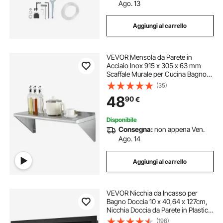
ventilatore a parete
Ago. 13
Aggiungi al carrello
libreria da parete industrial
VEVOR Mensola da Parete in
libreria da parete industriale
Acciaio Inox 915 x 305 x 63 mm
Scaffale Murale per Cucina Bagno
Soggiorno Capacità Carico Max.
(35)
ventilatori da parete
ventilatore parete
113kg, Mensola da Parete
48
90
€
Portaoggetti Portaspezie in Acciaio
Inox per Cucina
ventilatore da parete
Disponibile
Consegna:
non appena Ven.
Ago. 14
mensola da bagno a parete
Aggiungi al carrello
organizer parete portautensili
VEVOR Nicchia da Incasso per
mensole da parete bagno
Bagno Doccia 10 x 40,64 x 127cm,
Nicchia Doccia da Parete in Plastica
XPS Impermeabile, Nicchia da
(196)