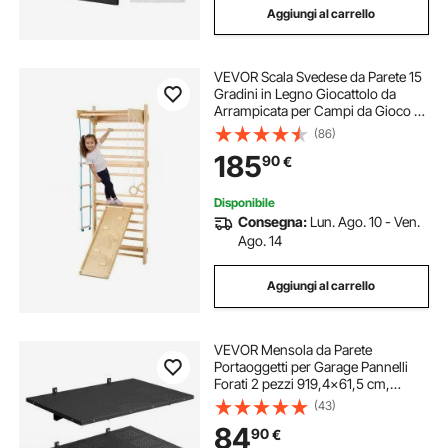
Aggiungi al carrello
VEVOR Scala Svedese da Parete 15
Gradini in Legno Giocattolo da
Arrampicata per Campi da Gioco al
Coperto, Portata 100 kg, Scala
(86)
Svedese da Parete, Spalliera Parete
185
90
€
da Palestra in Legno di Pino
Disponibile
Consegna:
Lun. Ago. 10 - Ven.
Ago. 14
Aggiungi al carrello
VEVOR Mensola da Parete
Portaoggetti per Garage Pannelli
Forati 2 pezzi 919,4x61,5 cm,
Pannelli Forati da Parete Scaffale
(43)
Portaoggetti Carico Singolo 127 kg,
84
90
€
Officina Lavanderia Garage Cucina,