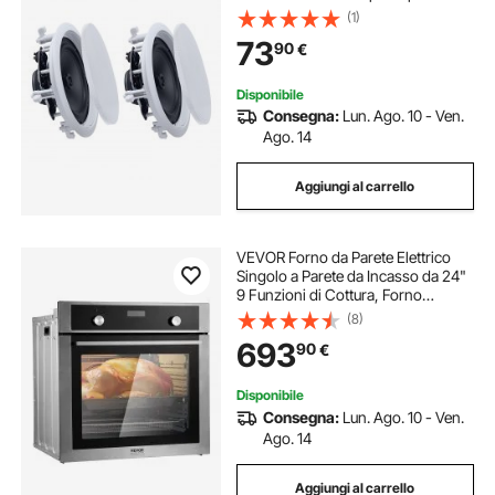
Theater Hi-Fi Potenza di Picco
(1)
Singola 150 W, Montaggio da
73
90
€
Parete a 2 Vie, Ambienti Interni
Disponibile
Consegna:
Lun. Ago. 10 - Ven.
Ago. 14
Aggiungi al carrello
VEVOR Forno da Parete Elettrico
Singolo a Parete da Incasso da 24"
9 Funzioni di Cottura, Forno
Elettrico a Parete Riscaldamento
(8)
max. 200°C, Forno Elettrico 3550
693
90
€
W Griglia e Teglia da Forno, Cucina
Disponibile
Consegna:
Lun. Ago. 10 - Ven.
Ago. 14
Aggiungi al carrello