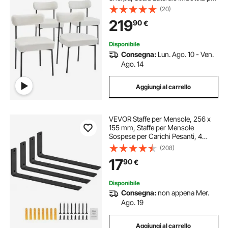
Tavolo da Pranzo, Sedia da Tavolo
(20)
da Cucina, con Schienale Curvo e
219
90
€
Gambe in Metallo Nero
Disponibile
Consegna:
Lun. Ago. 10 - Ven.
Ago. 14
Aggiungi al carrello
VEVOR Staffe per Mensole, 256 x
155 mm, Staffe per Mensole
Sospese per Carichi Pesanti, 4
Pezzi, Staffe per Mensole a Forma
(208)
di L, Nere Opache Spesse 10 mm,
17
90
€
Acciaio con Capacità di Carico di
72,6 kg
Disponibile
Consegna:
non appena Mer.
Ago. 19
Aggiungi al carrello