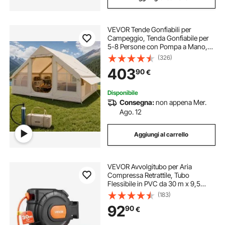
VEVOR Tende Gonfiabili per
Campeggio, Tenda Gonfiabile per
5-8 Persone con Pompa a Mano,
Tenda da Glamping 300D Oxford 4
(326)
Stagioni con Jack per Stufa, 2 Porte
403
90
€
e 4 Finestre a Rete, Borsa
Portaoggetti
Disponibile
Consegna:
non appena Mer.
Ago. 12
Aggiungi al carrello
VEVOR Avvolgitubo per Aria
Compressa Retrattile, Tubo
Flessibile in PVC da 30 m x 9,5
mm, Massimo 300 PSI, con
(183)
Riavvolgimento Automatico e Cavo
92
90
€
da 2 m, Montaggio a Parete
Girevole per Garage