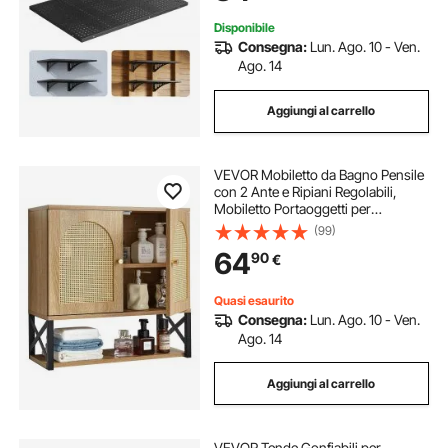
Nero
Disponibile
Consegna:
Lun. Ago. 10 - Ven.
Ago. 14
Aggiungi al carrello
VEVOR Mobiletto da Bagno Pensile
con 2 Ante e Ripiani Regolabili,
Mobiletto Portaoggetti per
Montaggio a Parete, Armadietto da
(99)
Bagno da Parete Sospeso con 3
64
90
€
Scomparti Aperti per Cucina e WC
Quasi esaurito
Consegna:
Lun. Ago. 10 - Ven.
Ago. 14
Aggiungi al carrello
VEVOR Tende Gonfiabili per