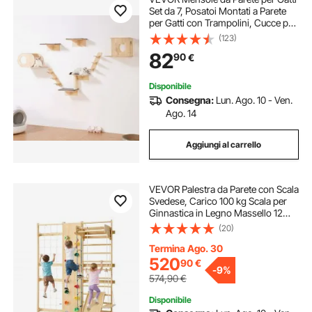
Set da 7, Posatoi Montati a Parete
per Gatti con Trampolini, Cucce per
gatti, Amache, Set di Mobili da
(123)
Parete per Gatti Fino a 18,14 kg per
82
90
€
Dormire, Arrampicarsi
Disponibile
Consegna:
Lun. Ago. 10 - Ven.
Ago. 14
Aggiungi al carrello
VEVOR Palestra da Parete con Scala
Svedese, Carico 100 kg Scala per
Ginnastica in Legno Massello 12
Livelli, con Parete da Arrampicata,
(20)
Anelli da Palestra, Barra per
Trazioni, Tavola da Arrampicata
Termina Ago. 30
520
90
€
-
9%
574,90
€
Disponibile