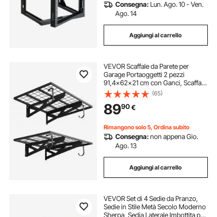
Consegna:
Lun. Ago. 10 - Ven.
Ago. 14
Aggiungi al carrello
VEVOR Scaffale da Parete per
Garage Portaoggetti 2 pezzi
91,4x62x21 cm con Ganci, Scaffale
a Griglia da Muro per Garage
(65)
Lavanderia Officina Carico Singolo
89
90
€
max. 113 kg, Mensola da Parete,
Nero
Rimangono solo 5, Ordina subito
Consegna:
non appena Gio.
Ago. 13
Aggiungi al carrello
VEVOR Set di 4 Sedie da Pranzo,
Sedie in Stile Metà Secolo Moderno
Sherpa, Sedia Laterale Imbottita per