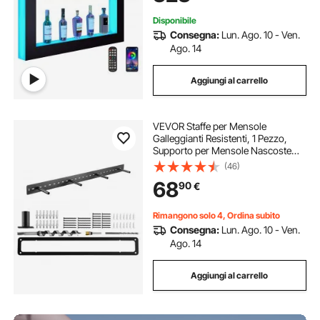
1210x600x114mm
Disponibile
Consegna:
Lun. Ago. 10 - Ven.
Ago. 14
Aggiungi al carrello
VEVOR Staffe per Mensole
Galleggianti Resistenti, 1 Pezzo,
Supporto per Mensole Nascoste
per Impieghi Gravosi da 1168,4 x
(46)
157,4 x 76,2 mm Capacità di Peso di
68
90
€
104 kg per Montaggio a Parete
Rimangono solo 4, Ordina subito
Consegna:
Lun. Ago. 10 - Ven.
Ago. 14
Aggiungi al carrello