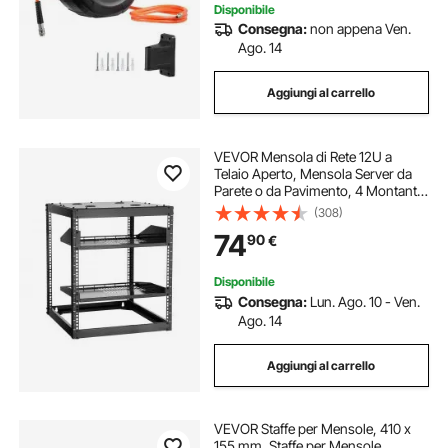
Disponibile
Consegna:
non appena Ven.
Ago. 14
Aggiungi al carrello
VEVOR Mensola di Rete 12U a
Telaio Aperto, Mensola Server da
Parete o da Pavimento, 4 Montanti
con Ripiani Ventilati e Hardware di
(308)
Montaggio, per Apparecchiature di
74
90
€
Rete IT e Apparecchiature AV
Disponibile
Consegna:
Lun. Ago. 10 - Ven.
Ago. 14
Aggiungi al carrello
VEVOR Staffe per Mensole, 410 x
155 mm, Staffe per Mensole