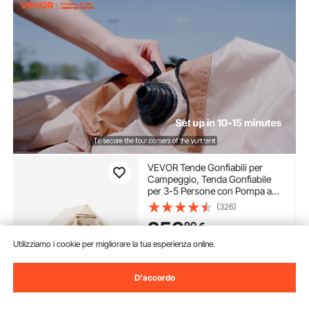
VEVOR Tende Gonfiabili per
Campeggio, Tenda Gonfiabile
per 3-5 Persone con Pompa a
Mano, Tenda da Glamping 300D
(326)
Oxford 4 Stagioni con Jack per
259
90
€
Stufa, 2 Porte e 2 Finestre a Rete,
Borsa Portaoggetti
Utilizziamo i cookie per migliorare la tua esperienza online.
Disponibile
Consegna:
Lun. Ago. 10 -
D'accordo
Ven. Ago. 14