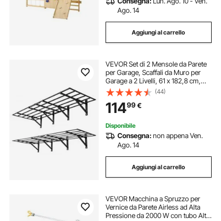
Consegna:
Lun. Ago. 10 - Ven.
Ago. 14
Aggiungi al carrello
VEVOR Set di 2 Mensole da Parete
per Garage, Scaffali da Muro per
Garage a 2 Livelli, 61 x 182,8 cm,
Scaffali Metallico Sospesi, Portata
(44)
Totale di 725 kg, Soluzione
114
99
€
Salvaspazio per Officina e Casa
Disponibile
Consegna:
non appena Ven.
Ago. 14
Aggiungi al carrello
VEVOR Macchina a Spruzzo per
Vernice da Parete Airless ad Alta
Pressione da 2000 W con tubo Alta