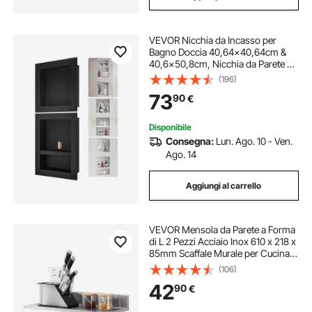
VEVOR Nicchia da Incasso per
Bagno Doccia 40,64x40,64cm &
40,6x50,8cm, Nicchia da Parete 3
Spazio in Plastica XPS
(196)
Impermeabile, Nicchia da Incasso a
73
90
€
Parete per Sapone da Bagno con
Mensola Colore Nero
Disponibile
Consegna:
Lun. Ago. 10 - Ven.
Ago. 14
Aggiungi al carrello
VEVOR Mensola da Parete a Forma
di L 2 Pezzi Acciaio Inox 610 x 218 x
85mm Scaffale Murale per Cucina
Capacità Carico Max. 20kg,
(106)
Mensola da Parete Portaoggetti
42
90
€
Portaspezie in Acciaio Inox per
Cucina