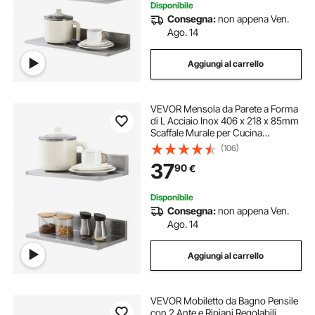
Disponibile
Consegna:
non appena Ven.
Ago. 14
Aggiungi al carrello
VEVOR Mensola da Parete a Forma
di L Acciaio Inox 406 x 218 x 85mm
Scaffale Murale per Cucina
Soggiorno Capacità Carico Max.
(106)
20kg, Mensola da Parete
37
90
€
Portaoggetti Portaspezie in Acciaio
Inox per Cucina
Disponibile
Consegna:
non appena Ven.
Ago. 14
Aggiungi al carrello
VEVOR Mobiletto da Bagno Pensile
con 2 Ante e Ripiani Regolabili,