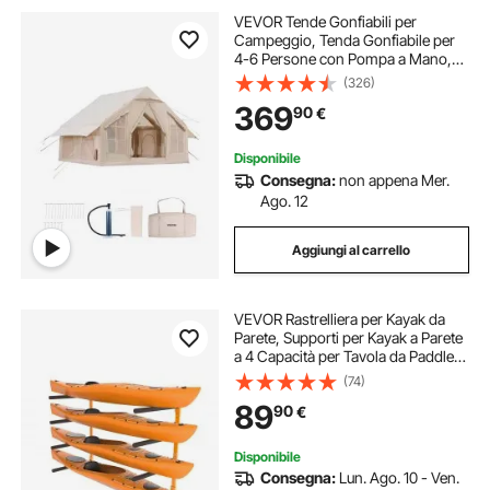
VEVOR Tende Gonfiabili per
Campeggio, Tenda Gonfiabile per
4-6 Persone con Pompa a Mano,
Tenda da Glamping 300D Oxford 4
(326)
Stagioni con Jack per Stufa, 2 Porte
369
90
€
e 4 Finestre a Rete, Borsa
Portaoggetti
Disponibile
Consegna:
non appena Mer.
Ago. 12
Aggiungi al carrello
VEVOR Rastrelliera per Kayak da
Parete, Supporti per Kayak a Parete
a 4 Capacità per Tavola da Paddle
per Canoa Kayak, Ganci per
(74)
Stoccaggio Kayak con Bracci
89
90
€
Imbottiti Regolabili
Disponibile
Consegna:
Lun. Ago. 10 - Ven.