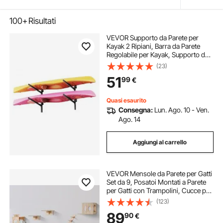
100+
Risultati
VEVOR Supporto da Parete per
Kayak 2 Ripiani, Barra da Parete
Regolabile per Kayak, Supporto da
Muro per Deposito Canoe Tavola da
(23)
Surf, SUP da Garage per Spiaggia
51
99
€
Mare, Carico max. 90,7 kg
Quasi esaurito
Consegna:
Lun. Ago. 10 - Ven.
Ago. 14
Aggiungi al carrello
VEVOR Mensole da Parete per Gatti
Set da 9, Posatoi Montati a Parete
per Gatti con Trampolini, Cucce per
gatti, Amache, Set di Mobili da
(123)
Parete per Gatti Fino a 18,14 kg per
89
90
€
Dormire, Arrampicarsi