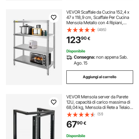
VEVOR Scaffale da Cucina 152,4 x
47 x 118,9 cm, Scaffale Per Cucina
Mensola Metallo con 4 Ripiani,
Scaffalatura Capacità da 150kg a
(495)
Ripiano​ Scaffale in Acciaio
123
90
€
Inossidabile per Cucina e Garage
Disponibile
Consegna:
non appena Sab.
Ago. 15
Aggiungi al carrello
VEVOR Mensola server da Parete
12U, capacità di carico massima di
68,04 kg, Mensola di Rete a Telaio
Aperto con Apertura di 180 Gradi,
(51)
Acciaio al Carbonio, per
67
90
€
Apparecchiature di Rete IT da 482
mm
Disponibile