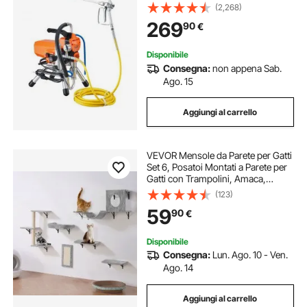
Pressione, Macchina per
(2,268)
Spruzzatura da Parete, per Interni
269
90
€
Esterni a Base d'Acqua e a Base di
Olio
Disponibile
Consegna:
non appena Sab.
Ago. 15
Aggiungi al carrello
VEVOR Mensole da Parete per Gatti
Set 6, Posatoi Montati a Parete per
Gatti con Trampolini, Amaca,
Divano, Albero per Gatti, Set di
(123)
Mobili da Parete per Gatti Fino a
59
90
€
18,14 kg per Dormire, Arrampicarsi
Disponibile
Consegna:
Lun. Ago. 10 - Ven.
Ago. 14
Aggiungi al carrello