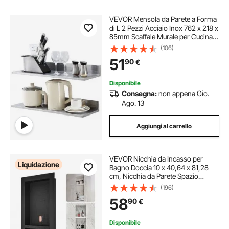
VEVOR Mensola da Parete a Forma
di L 2 Pezzi Acciaio Inox 762 x 218 x
85mm Scaffale Murale per Cucina
Capacità Carico Max. 20kg,
(106)
Mensola da Parete Portaoggetti
51
90
€
Portaspezie in Acciaio Inox per
Cucina
Disponibile
Consegna:
non appena Gio.
Ago. 13
Aggiungi al carrello
VEVOR Nicchia da Incasso per
Liquidazione
Bagno Doccia 10 x 40,64 x 81,28
cm, Nicchia da Parete Spazio
Doppio in Plastica XPS
(196)
Impermeabile, Nicchia da Incasso a
58
90
€
Parete per Sapone da Bagno con
Mensola Colore Nero
Disponibile