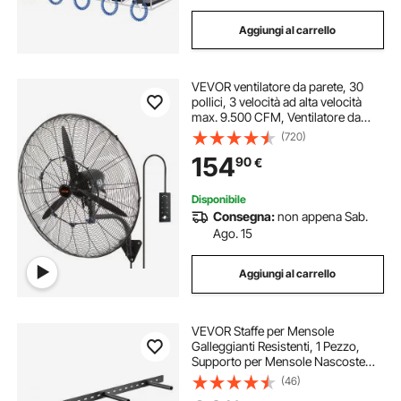
Aggiungi al carrello
VEVOR ventilatore da parete, 30
pollici, 3 velocità ad alta velocità
max. 9.500 CFM, Ventilatore da
parete industriale oscillante
(720)
impermeabile, commerciale o
154
90
€
residenziale per magazzino, serra,
officina, Nero, ETL elencato
Disponibile
Consegna:
non appena Sab.
Ago. 15
Aggiungi al carrello
VEVOR Staffe per Mensole
Galleggianti Resistenti, 1 Pezzo,
Supporto per Mensole Nascoste
per Impieghi Gravosi da 863,6 x
(46)
157,4 x 38,1 mm Capacità di Peso di