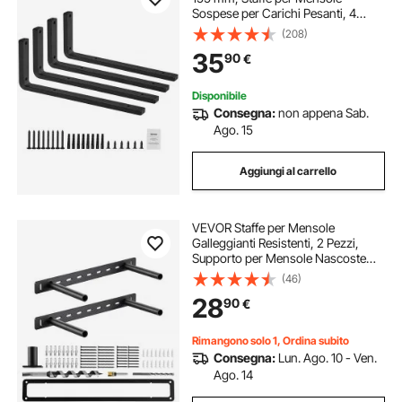
Sospese per Carichi Pesanti, 4
Pezzi, Staffe per Mensole a Forma
(208)
di L, Nere Opache Spesse 10 mm,
35
90
€
Acciaio con Capacità di Carico di
72,6 kg
Disponibile
Consegna:
non appena Sab.
Ago. 15
Aggiungi al carrello
VEVOR Staffe per Mensole
Galleggianti Resistenti, 2 Pezzi,
Supporto per Mensole Nascoste
per Impieghi Gravosi da 406,4 x
(46)
157,4 x 38,1 mm Capacità di Peso di
28
90
€
68 kg per Montaggio a Parete
Rimangono solo 1, Ordina subito
Consegna:
Lun. Ago. 10 - Ven.
Ago. 14