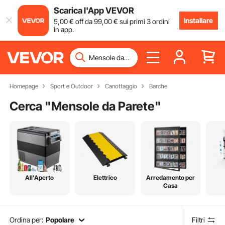
Scarica l'App VEVOR
Installare
5
,00
€
off da
99
,00
€
sui primi 3 ordini
in app.
Homepage
Sport e Outdoor
Canottaggio
Barche
Cerca "
Mensole da Parete
"
All'Aperto
Elettrico
Arredamento per
Casa
Ordina per:
Popolare
Filtri