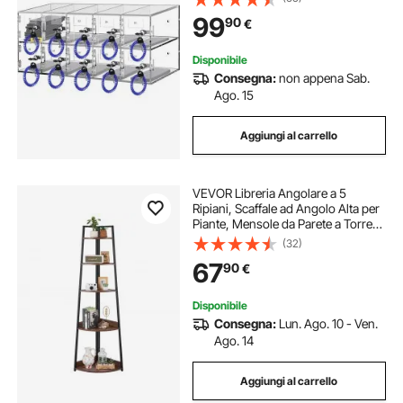
Aula Palestra, Cassetta Deposito
99
90
€
Oggetti da Parete Acrilico
Trasparente
Disponibile
Consegna:
non appena Sab.
Ago. 15
Aggiungi al carrello
VEVOR Libreria Angolare a 5
Ripiani, Scaffale ad Angolo Alta per
Piante, Mensole da Parete a Torre
con Struttura in Metallo e Ripiani in
(32)
Legno, per Camera da Letto,
67
90
€
Soggiorno, Ufficio
Disponibile
Consegna:
Lun. Ago. 10 - Ven.
Ago. 14
Aggiungi al carrello