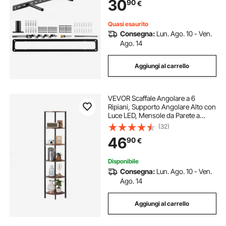
30
90
€
86 kg per Montaggio a Parete
Quasi esaurito
Consegna:
Lun. Ago. 10 - Ven.
Ago. 14
Aggiungi al carrello
VEVOR Scaffale Angolare a 6
Ripiani, Supporto Angolare Alto con
Luce LED, Mensole da Parete a
Torre con Struttura in Metallo e
(32)
Ripiani in Legno, Libreria Stretta per
46
90
€
Camera da Letto, Soggiorno
Disponibile
Consegna:
Lun. Ago. 10 - Ven.
Ago. 14
Aggiungi al carrello