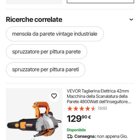
Ricerche correlate
mensola da parete vintage industriale
spruzzatore per pittura parete
spruzzatore per pittura pareti
ventilatore assiale da parete
VEVOR Taglierina Elettrica 42mm
Macchina della Scanalatura della
Parete 4800Watt dell'Inseguitore
ventilatori parete
della Parete ,Stozzatrice da Parete
(505)
6000 RPM Nessuna Polvere,
129
90
€
Macchina da Taglio a Parete
libreria a parete industriale
Disponibile
Consegna:
non appena Gio.