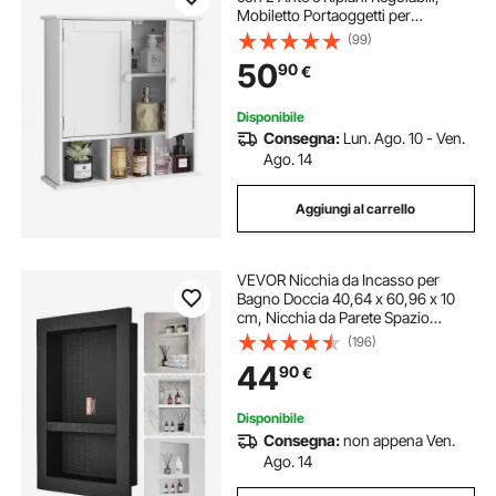
Mobiletto Portaoggetti per
Montaggio a Parete, Armadietto da
(99)
Bagno da Parete Sospeso con 3
50
90
€
Scomparti Aperti per Cucina e WC
Disponibile
Consegna:
Lun. Ago. 10 - Ven.
Ago. 14
Aggiungi al carrello
VEVOR Nicchia da Incasso per
Bagno Doccia 40,64 x 60,96 x 10
cm, Nicchia da Parete Spazio
Doppio in Plastica XPS
(196)
Impermeabile, Nicchia da Incasso a
44
90
€
Parete per Sapone da Bagno con
Mensola Colore Nero
Disponibile
Consegna:
non appena Ven.
Ago. 14