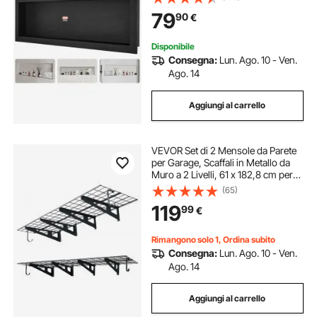
Incasso a Parete Orizzontale per
79
90
€
Sapone da Bagno con Mensola
Colore Nero
Disponibile
Consegna:
Lun. Ago. 10 - Ven.
Ago. 14
Aggiungi al carrello
VEVOR Set di 2 Mensole da Parete
per Garage, Scaffali in Metallo da
Muro a 2 Livelli, 61 x 182,8 cm per
Mensola, Portata Totale di 454 kg,
(65)
con Ganci Portautensili, Soluzione
119
99
€
Salvaspazio per Officina
Rimangono solo 1, Ordina subito
Consegna:
Lun. Ago. 10 - Ven.
Ago. 14
Aggiungi al carrello