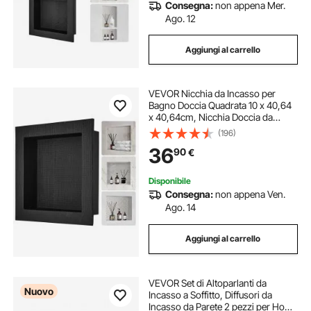
Consegna:
non appena Mer.
Ago. 12
Aggiungi al carrello
VEVOR Nicchia da Incasso per
Bagno Doccia Quadrata 10 x 40,64
x 40,64cm, Nicchia Doccia da
Parete in Plastica XPS
(196)
Impermeabile, Nicchia da Incasso a
36
90
€
Parete per Sapone da Bagno con
Mensola Colore Nero
Disponibile
Consegna:
non appena Ven.
Ago. 14
Aggiungi al carrello
VEVOR Set di Altoparlanti da
Nuovo
Incasso a Soffitto, Diffusori da
Incasso da Parete 2 pezzi per Home