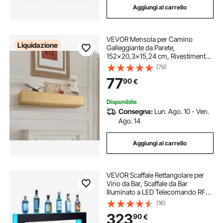
Aggiungi al carrello
VEVOR Mensola per Camino
Liquidazione
Galleggiante da Parete,
152x20,3x15,24 cm, Rivestimento
per Camino Galleggiante in Legno
(79)
Naturale, Portata 22,7 kg,
77
90
€
Realizzato a Mano, per Decorazione
da Parete, Rustico
Disponibile
Consegna:
Lun. Ago. 10 - Ven.
Ago. 14
Aggiungi al carrello
VEVOR Scaffale Rettangolare per
Vino da Bar, Scaffale da Bar
Illuminato a LED Telecomando RF
Controllo App, Mensola a Cornice
(16)
Portabottiglie da Bar Illuminazione
323
90
€
per Bevande 2 Ripiani