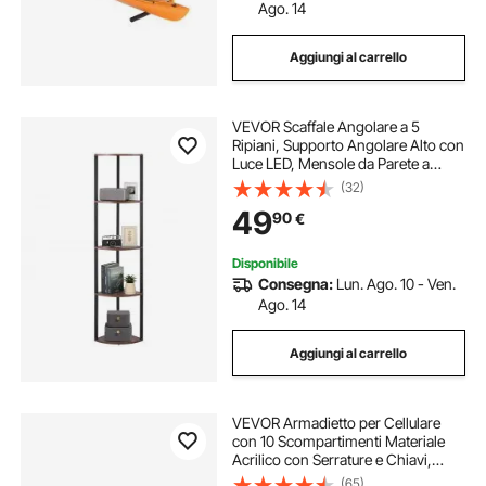
Ago. 14
Aggiungi al carrello
VEVOR Scaffale Angolare a 5
Ripiani, Supporto Angolare Alto con
Luce LED, Mensole da Parete a
Torre con Struttura in Metallo e
(32)
Ripiani in Legno, Libreria Stretta per
49
90
€
Camera da Letto, Soggiorno
Disponibile
Consegna:
Lun. Ago. 10 - Ven.
Ago. 14
Aggiungi al carrello
VEVOR Armadietto per Cellulare
con 10 Scompartimenti Materiale
Acrilico con Serrature e Chiavi,
Armadietto da Parete per Ufficio
(65)