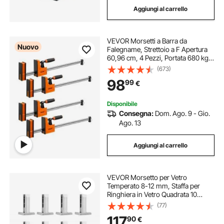
Aggiungi al carrello
verniciare acciaio
VEVOR Morsetti a Barra da
Nuovo
Falegname, Strettoio a F Apertura
60,96 cm, 4 Pezzi, Portata 680 kg,
2 Modalità, con Cuscinetti,
(673)
Impugnatura Ergonomica, Barra in
98
99
€
Acciaio al Carbonio, per
Lavorazione Legno
Disponibile
Consegna:
Dom. Ago. 9 - Gio.
Ago. 13
Aggiungi al carrello
VEVOR Morsetto per Vetro
Temperato 8-12 mm, Staffa per
Ringhiera in Vetro Quadrata 10
Pezzi, Morsetto per Montaggio
(77)
Vetro Acciaio Inossidabile 304,
117
90
€
Staffa per Mensola in Vetro Spesso