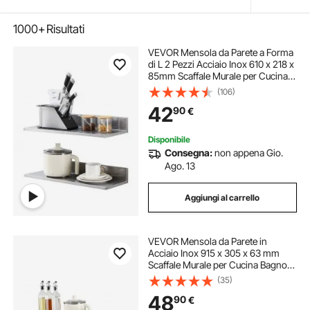
1000+
Risultati
VEVOR Mensola da Parete a Forma
di L 2 Pezzi Acciaio Inox 610 x 218 x
85mm Scaffale Murale per Cucina
Capacità Carico Max. 20kg,
(106)
Mensola da Parete Portaoggetti
42
90
€
Portaspezie in Acciaio Inox per
Cucina
Disponibile
Consegna:
non appena Gio.
Ago. 13
Aggiungi al carrello
VEVOR Mensola da Parete in
Acciaio Inox 915 x 305 x 63 mm
Scaffale Murale per Cucina Bagno
Soggiorno Capacità Carico Max.
(35)
113kg, Mensola da Parete
48
90
€
Portaoggetti Portaspezie in Acciaio