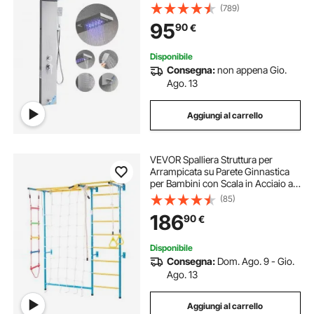
Rubinetto a 5 Funzioni, Sistema di
(789)
Massaggio a Pioggia da Parete, con
95
90
€
Doccetta, Beccuccio per Vasca
Disponibile
Consegna:
non appena Gio.
Ago. 13
Aggiungi al carrello
VEVOR Spalliera Struttura per
Arrampicata su Parete Ginnastica
per Bambini con Scala in Acciaio al
Carbonio Maniglia 9 livelli, Barra
(85)
per Trazioni, Scala in Corda Anelli,
186
90
€
Portata 100 kg, Multicolore
Disponibile
Consegna:
Dom. Ago. 9 - Gio.
Ago. 13
Aggiungi al carrello