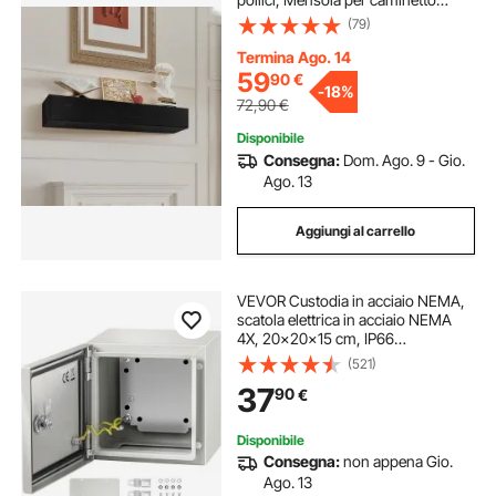
galleggiante in legno naturale,
(79)
Capacità carico 50 libbre, Mensola
per decorazione murale soggiorno
Termina Ago. 14
59
90
€
-
18%
72,90
€
Disponibile
Consegna:
Dom. Ago. 9 - Gio.
Ago. 13
Aggiungi al carrello
VEVOR Custodia in acciaio NEMA,
scatola elettrica in acciaio NEMA
4X, 20x20x15 cm, IP66
impermeabile e antipolvere, scatola
(521)
di giunzione elettrica per
37
90
€
esterni/interni
Disponibile
Consegna:
non appena Gio.
Ago. 13