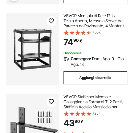
VEVOR Mensola di Rete 12U a
Telaio Aperto, Mensola Server da
Parete o da Pavimento, 4 Montanti
con Ripiani Ventilati e Hardware di
(307)
Montaggio, per Apparecchiature di
74
90
€
Rete IT e Apparecchiature AV
Disponibile
Consegna:
Dom. Ago. 9 - Gio.
Ago. 13
Aggiungi al carrello
VEVOR Staffe per Mensole
Galleggianti a Forma di T, 2 Pezzi,
Staffe in Acciaio Massiccio per
Mensole, 406,4 x 73,5 x 304,8 mm
(25)
Capacità di Carico di 90 kg per
43
90
€
Supporto da Banco con Viti