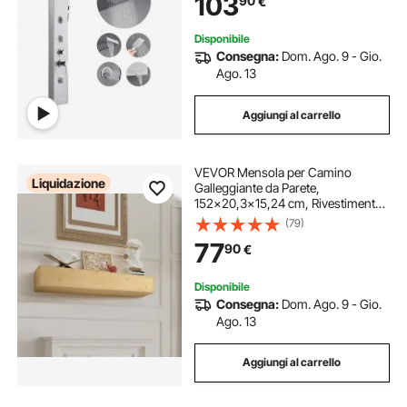
103
90
€
Vasca, 3 Getti Corporei
Disponibile
Consegna:
Dom. Ago. 9 - Gio.
Ago. 13
Aggiungi al carrello
VEVOR Mensola per Camino
Liquidazione
Galleggiante da Parete,
152x20,3x15,24 cm, Rivestimento
per Camino Galleggiante in Legno
(79)
Naturale, Portata 22,7 kg,
77
90
€
Realizzato a Mano, per Decorazione
da Parete, Rustico
Disponibile
Consegna:
Dom. Ago. 9 - Gio.
Ago. 13
Aggiungi al carrello