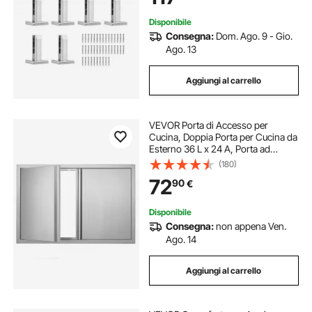
3 mm Argento
Disponibile
Consegna:
Dom. Ago. 9 - Gio.
Ago. 13
Aggiungi al carrello
VEVOR Porta di Accesso per
Cucina, Doppia Porta per Cucina da
Esterno 36 L x 24 A, Porta ad
Incasso in Acciaio Inox ad Incasso,
(180)
per Isola BBQ, Stazione per
72
90
€
Grigliate, Armadietto da Esterno
Disponibile
Consegna:
non appena Ven.
Ago. 14
Aggiungi al carrello