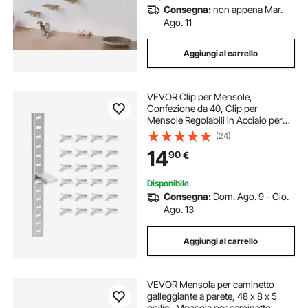
Consegna:
non appena Mar.
Ago. 11
Aggiungi al carrello
VEVOR Clip per Mensole,
Confezione da 40, Clip per
Mensole Regolabili in Acciaio per
Supporti in Metallo, Legno e Vetro,
(24)
Compatibili con Armadi, Credenze,
14
90
€
Librerie, Scarpiere, Argento
Disponibile
Consegna:
Dom. Ago. 9 - Gio.
Ago. 13
Aggiungi al carrello
VEVOR Mensola per caminetto
galleggiante a parete, 48 x 8 x 5
pollici, Mensola per caminetto