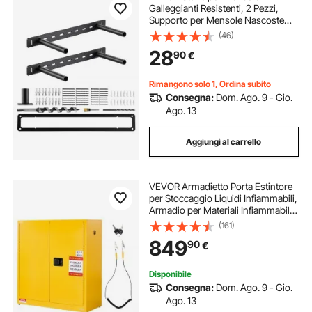
Galleggianti Resistenti, 2 Pezzi,
Supporto per Mensole Nascoste
per Impieghi Gravosi da 406,4 x
(46)
157,4 x 38,1 mm Capacità di Peso di
28
90
€
68 kg per Montaggio a Parete
Rimangono solo 1, Ordina subito
Consegna:
Dom. Ago. 9 - Gio.
Ago. 13
Aggiungi al carrello
VEVOR Armadietto Porta Estintore
per Stoccaggio Liquidi Infiammabili,
Armadio per Materiali Infiammabili
Capienza ca. 110 L Ripiano
(161)
Regolabile, in Acciaio Laminato a
849
90
€
Freddo e Zincato
Disponibile
Consegna:
Dom. Ago. 9 - Gio.
Ago. 13