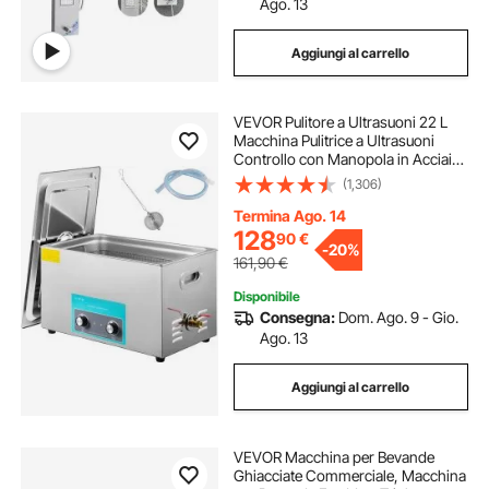
Ago. 13
Aggiungi al carrello
VEVOR Pulitore a Ultrasuoni 22 L
Macchina Pulitrice a Ultrasuoni
Controllo con Manopola in Acciaio
Inossidabile 304, con
(1,306)
Temporizzatore Riscaldatore per
Gioielli, Orologi, Occhiali, Strumenti
Termina Ago. 14
Dentali
128
90
€
-
20%
161,90
€
Disponibile
Consegna:
Dom. Ago. 9 - Gio.
Ago. 13
Aggiungi al carrello
VEVOR Macchina per Bevande
Ghiacciate Commerciale, Macchina