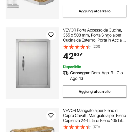
Aggiungi al carrello
VEVOR Porta Accesso da Cucina,
355 x 508 mm, Porta Singola per
Cucina da Esterno, Porta in Acciaio
Inox con Montaggio a Incasso,
(201)
Isola Cucina, Stazione Cucina,
42
90
€
Mobile da Esterno
Disponibile
Consegna:
Dom. Ago. 9 - Gio.
Ago. 13
Aggiungi al carrello
VEVOR Mangiatoia per Fieno di
Capra Cavalli, Mangiatoia per Fieno
Capienza 246 Litri di Fieno 105 Litri
di Cereali Alimentazione di Cavalli
(179)
Capre Fattorie Stalle Recinti per