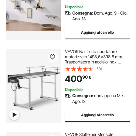
Disponibile
Consegna:
Dom. Ago. 9 - Gio.
Ago. 13
Aggiungi al carrello
VEVOR Nastro trasportatore
motorizzato 1498,6x398,8 mm,
Trasportatore in acciaio inox,
Nastro trasportatore antistatico in
(50)
PVC velocità regolabile, Doppia
400
90
€
ringhiera, Trasportatore a nastro
Disponibile
Consegna:
non appena Mer.
Ago. 12
Aggiungi al carrello
VEVOR Staffe per Mensole