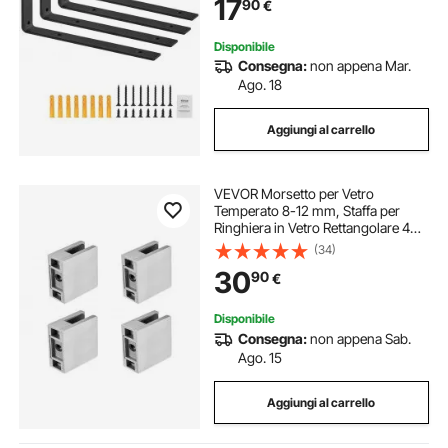
17
90
€
Acciaio con Capacità di Carico di
72,6 kg
Disponibile
Consegna:
non appena Mar.
Ago. 18
Aggiungi al carrello
VEVOR Morsetto per Vetro
Temperato 8-12 mm, Staffa per
Ringhiera in Vetro Rettangolare 4
Pezzi, Morsetto per Montaggio
(34)
Vetro Acciaio Inossidabile 304,
30
90
€
Staffa per Mensola in Vetro Spesso
5 mm Argento
Disponibile
Consegna:
non appena Sab.
Ago. 15
Aggiungi al carrello