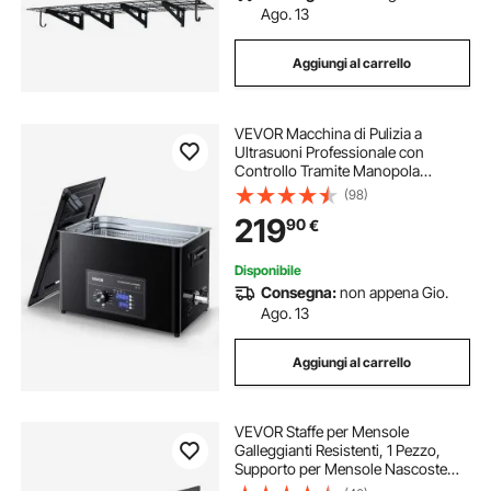
Ago. 13
Aggiungi al carrello
VEVOR Macchina di Pulizia a
Ultrasuoni Professionale con
Controllo Tramite Manopola
Rotante, Capacita di 30 L con
(98)
Cestello e Sfera di Pulizia, Pulitore a
219
90
€
Ultrasuoni per Orologi, Rasoi,
Gioielli
Disponibile
Consegna:
non appena Gio.
Ago. 13
Aggiungi al carrello
VEVOR Staffe per Mensole
Galleggianti Resistenti, 1 Pezzo,
Supporto per Mensole Nascoste
per Impieghi Gravosi da 863,6 x