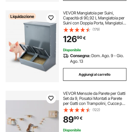
VEVOR Mangiatoia per Suini,
Liquidazione
Capacità di 90,92 L Mangiatoia per
Suini con Doppia Porta, Mangiatoia
per Suinetti in Acciaio Resistente,
(179)
Mangiatoia per Bestiame all'Aperto,
126
90
€
per Nutrire Fino a 8 Maiali
Disponibile
Consegna:
Dom. Ago. 9 - Gio.
Ago. 13
Aggiungi al carrello
VEVOR Mensole da Parete per Gatti
Set da 9, Posatoi Montati a Parete
per Gatti con Trampolini, Cucce per
gatti, Amache, Set di Mobili da
(122)
Parete per Gatti Fino a 18,14 kg per
89
90
€
Dormire, Arrampicarsi
Disponibile