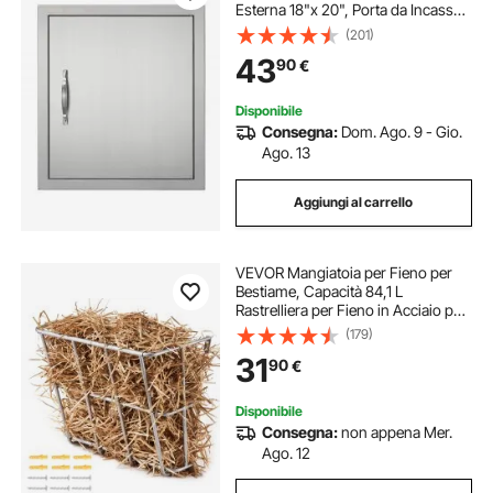
Esterna 18"x 20", Porta da Incasso
in Acciaio Inox, Montaggio a
(201)
Incasso per Isola BBQ, Stazione per
43
90
€
Grigliate, Mobile da Esterno
Disponibile
Consegna:
Dom. Ago. 9 - Gio.
Ago. 13
Aggiungi al carrello
VEVOR Mangiatoia per Fieno per
Bestiame, Capacità 84,1 L
Rastrelliera per Fieno in Acciaio per
Capre, Rastrelliera per Mangime
(179)
Multi-Lato per Pecore in
31
90
€
Allevamenti di Bestiame al Interno e
all'Aperto
Disponibile
Consegna:
non appena Mer.
Ago. 12