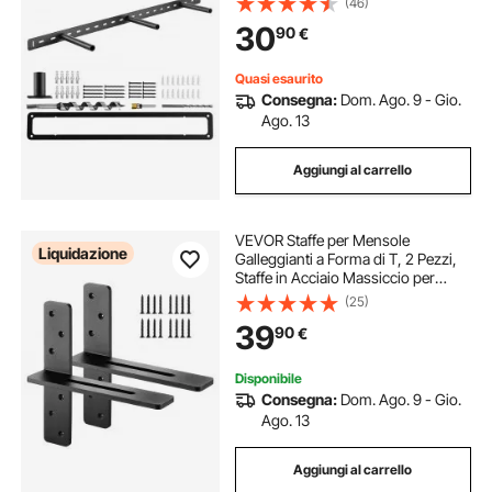
(46)
157,4 x 38,1 mm Capacità di Peso di
30
90
€
86 kg per Montaggio a Parete
Quasi esaurito
Consegna:
Dom. Ago. 9 - Gio.
Ago. 13
Aggiungi al carrello
VEVOR Staffe per Mensole
Liquidazione
Galleggianti a Forma di T, 2 Pezzi,
Staffe in Acciaio Massiccio per
Mensole, 304,8 x 73,5 x 304,8 mm
(25)
Capacità di Carico di 90 kg per
39
90
€
Supporto da Banco con Viti
Disponibile
Consegna:
Dom. Ago. 9 - Gio.
Ago. 13
Aggiungi al carrello