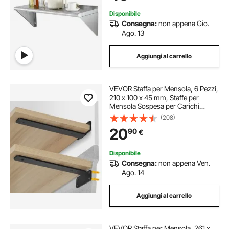
Inox per Cucina
Disponibile
Consegna:
non appena Gio.
Ago. 13
Aggiungi al carrello
VEVOR Staffa per Mensola, 6 Pezzi,
210 x 100 x 45 mm, Staffe per
Mensola Sospesa per Carichi
Pesanti Staffa per Mensola a L,
(208)
Opaca Spessa 5 mm, Staffa in
20
90
€
Acciaio Capacità di Carico di 72,6
kg, Nero
Disponibile
Consegna:
non appena Ven.
Ago. 14
Aggiungi al carrello
VEVOR Staffa per Mensola, 261 x