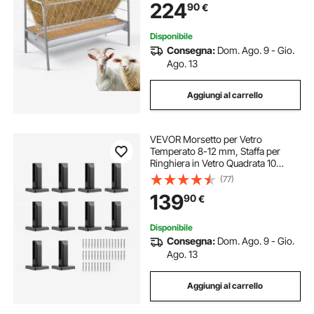
224
90
€
Pecore, Telaio in Acciaio
Disponibile
Consegna:
Dom. Ago. 9 - Gio.
Ago. 13
Aggiungi al carrello
VEVOR Morsetto per Vetro
Temperato 8-12 mm, Staffa per
Ringhiera in Vetro Quadrata 10
Pezzi, Morsetto per Montaggio
(77)
Vetro Acciaio Inossidabile 304,
139
90
€
Staffa per Mensola in Vetro Spesso
3 mm Uso Esterno
Disponibile
Consegna:
Dom. Ago. 9 - Gio.
Ago. 13
Aggiungi al carrello