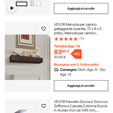
Aggiungi al carrello
VEVOR Mensola per camino
galleggiante a parete, 72 x 8 x 5
pollici, Mensola per camino
galleggiante in legno naturale,
(79)
Capacità carico 50 libbre, Mensola
per decorazione murale, marrone
Termina Ago. 14
chiaro
83
90
€
-
11%
93,90
€
Rimangono solo 2, Ordina subito
Consegna:
Dom. Ago. 9 - Gio.
Ago. 13
Aggiungi al carrello
VEVOR Pannello Doccia a Torre con
Soffione a Cascata Colonna Doccia
in Acciaio Inox da 1345 mm,