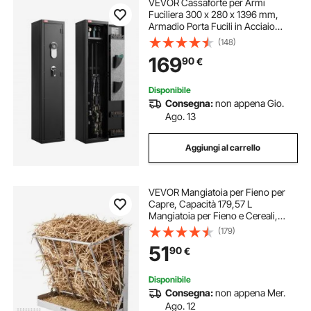
VEVOR Cassaforte per Armi
Fuciliera 300 x 280 x 1396 mm,
Armadio Porta Fucili in Acciaio
Laminato a Freddo per Impieghi
(148)
Gravosi, Ampio Armadio Porta
169
90
€
Armi Lunghe con Serratura a
Chiave, Richiede Installazione
Disponibile
Consegna:
non appena Gio.
Ago. 13
Aggiungi al carrello
VEVOR Mangiatoia per Fieno per
Capre, Capacità 179,57 L
Mangiatoia per Fieno e Cereali,
Mangiatoia per Bestiame a Parete
(179)
con Vassoio per Mangime, Robusta
51
90
€
Rastrelliera per Fieno in Acciaio per
Pecore
Disponibile
Consegna:
non appena Mer.
Ago. 12