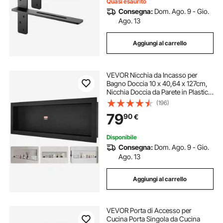
Quasi esaurito
Consegna:
Dom. Ago. 9 - Gio.
Ago. 13
Aggiungi al carrello
VEVOR Nicchia da Incasso per
Bagno Doccia 10 x 40,64 x 127cm,
Nicchia Doccia da Parete in Plastica
XPS Impermeabile, Nicchia da
(196)
Incasso a Parete Orizzontale per
79
90
€
Sapone da Bagno con Mensola
Colore Nero
Disponibile
Consegna:
Dom. Ago. 9 - Gio.
Ago. 13
Aggiungi al carrello
VEVOR Porta di Accesso per
Cucina Porta Singola da Cucina