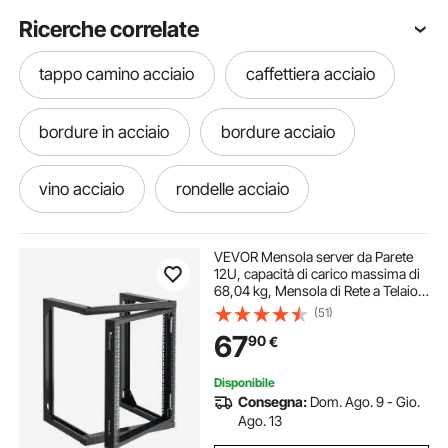
Ricerche correlate
tappo camino acciaio
caffettiera acciaio
bordure in acciaio
bordure acciaio
vino acciaio
rondelle acciaio
portabicchieri acciaio
barile acciaio vino
VEVOR Mensola server da Parete
12U, capacità di carico massima di
68,04 kg, Mensola di Rete a Telaio
handpan acciaio
saldatrici per acciaio
Aperto con Apertura di 180 Gradi,
(51)
Acciaio al Carbonio, per
67
90
€
Apparecchiature di Rete IT da 482
mm
cocktail acciaio
comignoli in acciaio
Disponibile
Consegna:
Dom. Ago. 9 - Gio.
lucidatrice acciaio
pollaio acciaio
Ago. 13