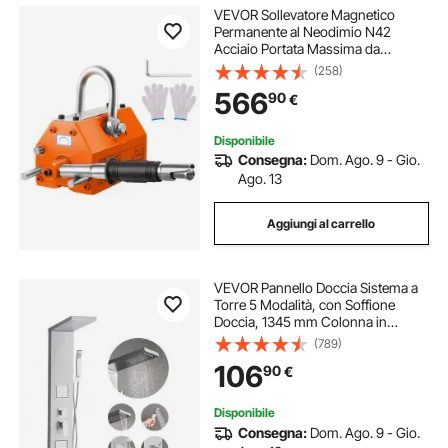
VEVOR Sollevatore Magnetico
Permanente al Neodimio N42
Acciaio Portata Massima da
2000kg Dimensioni Base
(258)
350x150x168 mm, Sollevatore a
566
90
€
Magneti Permanenti Fattore di
Sicurezza 2,5 Forza Trazione
5000kg
Disponibile
Consegna:
Dom. Ago. 9 - Gio.
Ago. 13
Aggiungi al carrello
VEVOR Pannello Doccia Sistema a
Torre 5 Modalità, con Soffione
Doccia, 1345 mm Colonna in
Acciaio Inox, Sistema Massaggio a
(789)
Parete, con Doccetta, Beccuccio per
106
90
€
Vasca, 2 Getti Corporei
Disponibile
Consegna:
Dom. Ago. 9 - Gio.