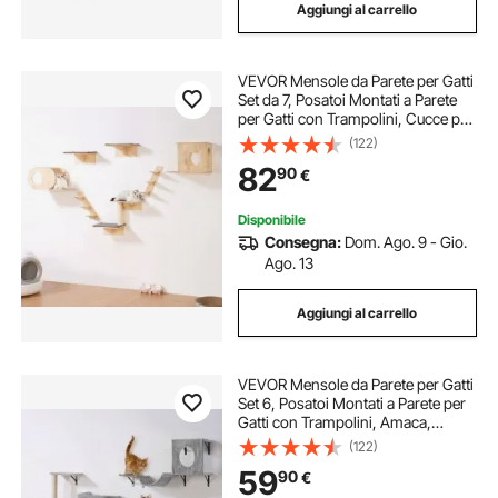
Aggiungi al carrello
VEVOR Mensole da Parete per Gatti
Set da 7, Posatoi Montati a Parete
per Gatti con Trampolini, Cucce per
gatti, Amache, Set di Mobili da
(122)
Parete per Gatti Fino a 18,14 kg per
82
90
€
Dormire, Arrampicarsi
Disponibile
Consegna:
Dom. Ago. 9 - Gio.
Ago. 13
Aggiungi al carrello
VEVOR Mensole da Parete per Gatti
Set 6, Posatoi Montati a Parete per
Gatti con Trampolini, Amaca,
Divano, Albero per Gatti, Set di
(122)
Mobili da Parete per Gatti Fino a
59
90
€
18,14 kg per Dormire, Arrampicarsi