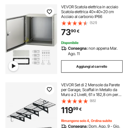
VEVOR Scatola elettrica in acciaio
Scatola elettrica 40x40x20 cm
Acciaio al carbonio IP66
(521)
73
90
€
Disponibile
Consegna:
non appena Mar.
Ago. 11
Aggiungi al carrello
VEVOR Set di 2 Mensole da Parete
per Garage, Scaffali in Metallo da
Muro a 2 Livelli, 61 x 182,8 cm per
Mensola, Portata Totale di 454 kg,
(65)
con Ganci Portautensili, Soluzione
119
99
€
Salvaspazio per Officina
Rimangono solo 4, Ordina subito
Consegna:
Dom. Ago. 9 - Gio.