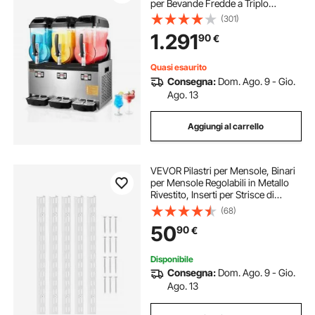
per Bevande Fredde a Triplo
Serbatoio 12L x 3, Macchina per
(301)
Bevande Ghiacciate in Acciaio Inox,
1.291
90
€
Macchina per Bevande Smoothie
Bar Hotel
Quasi esaurito
Consegna:
Dom. Ago. 9 - Gio.
Ago. 13
Aggiungi al carrello
VEVOR Pilastri per Mensole, Binari
per Mensole Regolabili in Metallo
Rivestito, Inserti per Strisce di
Pilastri con 25 Viti, per Scaffalature
(68)
a Parete e Armadio, 1536 x 27 x 16
50
90
€
mm, 5 Pezzi
Disponibile
Consegna:
Dom. Ago. 9 - Gio.
Ago. 13