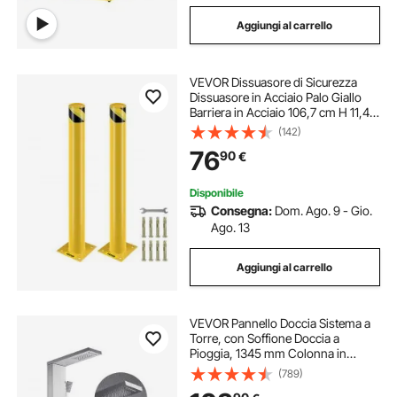
Aggiungi al carrello
VEVOR Dissuasore di Sicurezza
Dissuasore in Acciaio Palo Giallo
Barriera in Acciaio 106,7 cm H 11,4
cm D
(142)
76
90
€
Disponibile
Consegna:
Dom. Ago. 9 - Gio.
Ago. 13
Aggiungi al carrello
VEVOR Pannello Doccia Sistema a
Torre, con Soffione Doccia a
Pioggia, 1345 mm Colonna in
Acciaio Inox, Sistema Massaggio a
(789)
Parete, con Doccetta, Beccuccio per