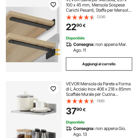
100 x 45 mm, Mensola Sospese
Carichi Pesanti, Staffa per Mensola
a L, Opaca Spessa 5 mm, Staffe
(208)
Mensola in Acciaio con Capacità di
22
90
€
Carico di 72,6 kg, Nero, 6 Pezzi
Disponibile
Consegna:
non appena Mar.
Ago. 11
Aggiungi al carrello
VEVOR Mensola da Parete a Forma
di L Acciaio Inox 406 x 218 x 85mm
Scaffale Murale per Cucina
Soggiorno Capacità Carico Max.
(106)
20kg, Mensola da Parete
37
90
€
Portaoggetti Portaspezie in Acciaio
Inox per Cucina
Disponibile
Consegna:
non appena Gio.
Ago. 13