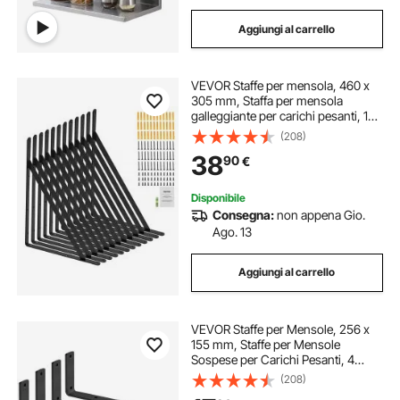
Aggiungi al carrello
VEVOR Staffe per mensola, 460 x
305 mm, Staffa per mensola
galleggiante per carichi pesanti, 12
pezzi, Staffa per mensola
(208)
triangolare nera opaca spessa 3
38
90
€
mm, Acciaio con capacità carico
72,6kg
Disponibile
Consegna:
non appena Gio.
Ago. 13
Aggiungi al carrello
VEVOR Staffe per Mensole, 256 x
155 mm, Staffe per Mensole
Sospese per Carichi Pesanti, 4
Pezzi, Staffe per Mensole a Forma
(208)
di L, Nere Opache Spesse 10 mm,