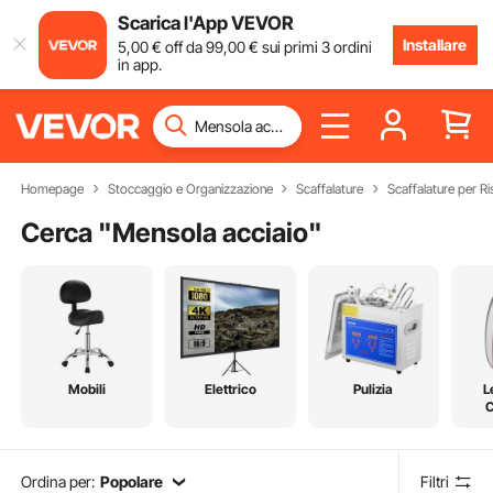
Scarica l'App VEVOR
Installare
5
,00
€
off da
99
,00
€
sui primi 3 ordini
in app.
Homepage
Stoccaggio e Organizzazione
Scaffalature
Scaffalature per Ri
Cerca "
Mensola acciaio
"
Mobili
Elettrico
Pulizia
L
C
Ordina per:
Popolare
Filtri