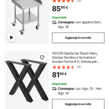
(78)
Ruote, Alzatina su 3 Lati, Tavolo da
85
90
€
Lavoro in Metallo per Ristorante
Disponibile
Consegna:
non appena Dom.
Ago. 16
Aggiungi al carrello
VEVOR Gamba da Tavolo Nero,
Gamba Tavolino e Scrivania in
Acciaio Forma di X, Gamba per
Tavolo in Metallo 720 x 600 mm
(18)
con Capacità da 1000 kg per
81
90
€
Tavolini, Divano, Mobile, Porta TV,
Scrivania
Disponibile
Consegna:
Lun. Ago. 10 - Ven.
Ago. 14
Aggiungi al carrello