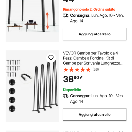
Rimangono solo 2, Ordina subito
Consegna:
Lun. Ago. 10 - Ven.
Ago. 14
Aggiungi al carrello
VEVOR Gambe per Tavolo da 4
Pezzi Gambe a Forcina, Kit di
Gambe per Scrivania Lunghezza
710mm in Acciaio Capacità Carico
(56)
max. 408kg, Set di Gambe 4 Pezzi
38
90
€
Regolabili per Mobili Tavolo da
Casa Ufficio
Disponibile
Consegna:
Lun. Ago. 10 - Ven.
Ago. 14
Aggiungi al carrello