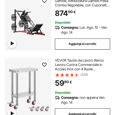
Gambe, Attrezzatura Gambe Presa
Combo Regolabile, con Cuscinetto
Lineare, Allenamento delle Gambe
874
90
€
per Palestra, per Quadricipiti, Pali
per Pesi da 50 mm
Disponibile
Consegna:
Lun. Ago. 10 - Ven.
Ago. 14
Aggiungi al carrello
VEVOR Tavolo da Lavoro Banco
Lavoro Cucina Commerciale in
Acciaio Inox con 4 Ruote
Regolabile, Tavolo Piano Doppio
(334)
61x30x86cm Acciaio Inox Altezza
59
90
€
Regolabile con Ruote Blocco, Banco
Lavoro da Cucina
Disponibile
Consegna:
non appena Ven.
Ago. 14
Aggiungi al carrello