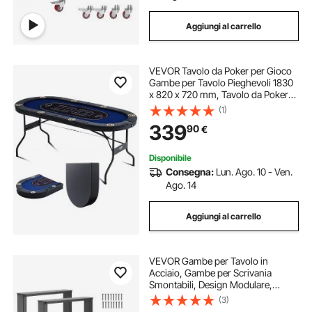
Aggiungi al carrello
VEVOR Tavolo da Poker per Gioco
Gambe per Tavolo Pieghevoli 1830
x 820 x 720 mm, Tavolo da Poker
Pieghevole, Piano da Poker Nero e
(1)
Blu Pieghevole 8 Giocatori ca.,
339
90
€
Tavolo Poker Copertura Antipolvere
Disponibile
Consegna:
Lun. Ago. 10 - Ven.
Ago. 14
Aggiungi al carrello
VEVOR Gambe per Tavolo in
Acciaio, Gambe per Scrivania
Smontabili, Design Modulare,
Struttura Quadrata Stabile, Facile da
(3)
Montare, Carico Max. 1000 kg, per