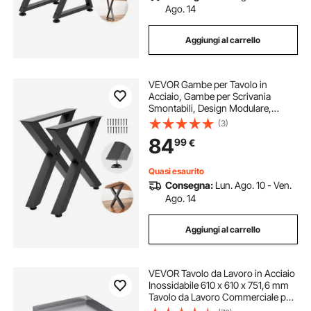
Ago. 14
Aggiungi al carrello
VEVOR Gambe per Tavolo in
Acciaio, Gambe per Scrivania
Smontabili, Design Modulare,
Struttura a X, Facile da Montare,
(3)
Carico Max. 1000 kg, per Tavoli da
84
99
€
Caffè e da Lavoro, 75 x 79 cm, 2
Pezzi, Nero
Quasi esaurito
Consegna:
Lun. Ago. 10 - Ven.
Ago. 14
Aggiungi al carrello
VEVOR Tavolo da Lavoro in Acciaio
Inossidabile 610 x 610 x 751,6 mm
Tavolo da Lavoro Commerciale per
Preparazione degli Alimenti 4