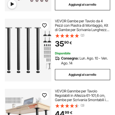
Aggiungi al carrello
gambe tavolo forcina
gambe tavoli
VEVOR Gambe per Tavolo da 4
gambe tavolo
inox tavoli
Pezzi con Piastra di Montaggio, Kit
di Gambe per Scrivania Lunghezza
762 mm in Acciaio Capacità Carico
(2)
gambe per tavole
gambe per tavolo
max. 544kg, Set di Gambe
35
90
€
Regolabili per Mobili Tavolo da
Casa Ufficio
Disponibile
Consegna:
Lun. Ago. 10 - Ven.
Ago. 14
Aggiungi al carrello
VEVOR Ganmbe per Tavolo
Regolabili in Altezza 61-101,6 cm,
Gambe per Scrivania Smontabili in
Acciaio, Carico Max. 544 kg, Facile
(3)
da Montare, per Scrivania da Ufficio
44
99
€
e Tavolo da Bar, Set da 4, Nero