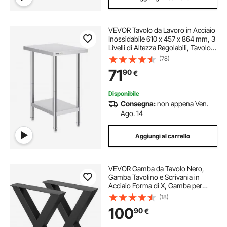
VEVOR Tavolo da Lavoro in Acciaio
Inossidabile 610 x 457 x 864 mm, 3
Livelli di Altezza Regolabili, Tavolo
Resistente per Preparazione
(78)
Alimenti Ristoranti Cucina
71
90
€
Commerciale, Argento
Disponibile
Consegna:
non appena Ven.
Ago. 14
Aggiungi al carrello
VEVOR Gamba da Tavolo Nero,
Gamba Tavolino e Scrivania in
Acciaio Forma di X, Gamba per
Tavolo in Metallo 720 x 760 mm
(18)
con Capacità da 1000 kg per
100
90
€
Tavolini, Divano, Mobile, Porta TV,
Scrivania