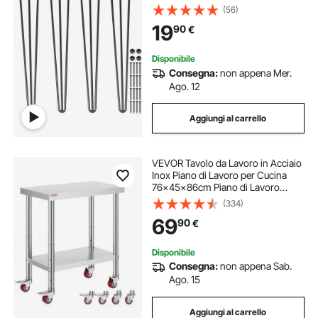
da Tavolo a Forcina per Scrivania,
(56)
Adatte per Tavolini, Divani, Panche
19
90
€
in Legno, Seggioloni, Tavolini da
Bar
Disponibile
Consegna:
non appena Mer.
Ago. 12
Aggiungi al carrello
VEVOR Tavolo da Lavoro in Acciaio
Inox Piano di Lavoro per Cucina
76x45x86cm Piano di Lavoro
Professionale a 4 Ruote per La
(334)
Preparazione di Alimenti
69
90
€
Disponibile
Consegna:
non appena Sab.
Ago. 15
Aggiungi al carrello