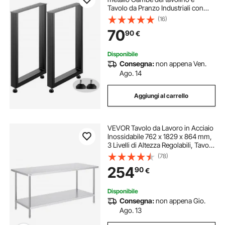
Tavolo da Pranzo Industriali con
Carico Massimo 1000 kg Gambe
(16)
Quadrate per Casa, Sala da Pranzo,
70
90
€
Caffetteria, Bar, 600x720 mm
Disponibile
Consegna:
non appena Ven.
Ago. 14
Aggiungi al carrello
VEVOR Tavolo da Lavoro in Acciaio
Inossidabile 762 x 1829 x 864 mm,
3 Livelli di Altezza Regolabili, Tavolo
Resistente per Preparazione
(78)
Alimenti Ristoranti Cucina
254
90
€
Commerciale, Argento
Disponibile
Consegna:
non appena Gio.
Ago. 13