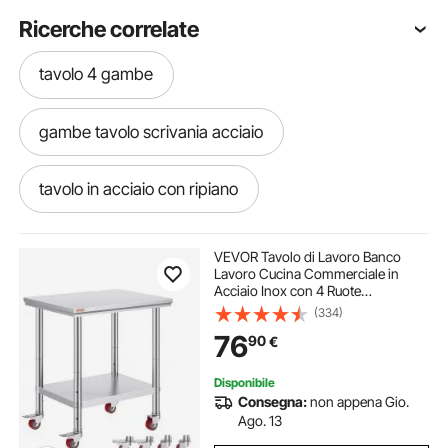
Ricerche correlate
tavolo 4 gambe
gambe tavolo scrivania acciaio
tavolo in acciaio con ripiano
tavolo acciaio con ripiani
VEVOR Tavolo di Lavoro Banco
Lavoro Cucina Commerciale in
Acciaio Inox con 4 Ruote
gambe per fare un tavolo
Regolabile, Tavolo Piano Doppio
(334)
76x60x80cm Acciaio Inox Altezza
76
90
€
Regolabile con Ruote Blocco, Banco
Lavoro da Cucina
forcine gambe tavolo
tavolo inox
Disponibile
Consegna:
non appena Gio.
gambe da tavolo a forcina
gambe tavole
Ago. 13