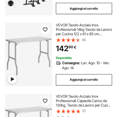
Aggiungi al carrello
VEVOR Tavolo Acciaio Inox
Professionali 14kg Tavolo da Lavoro
per Cucina 122 x 61 x 85 cm
Gastronomia Tavolo da Lavoro,
(6)
Capacità di Carico 100 kg Piano
142
90
€
Lavoro Commerciale per Ristorante
Disponibile
Consegna:
Lun. Ago. 10 - Ven.
Ago. 14
Aggiungi al carrello
VEVOR Tavolo Acciaio Inox
Professionali Capacità Carico da
130kg, Tavolo da Lavoro per Cucina
Gastronomia Tavolo da Lavoro, 2
(2)
Piani Pieghevole 122 x 61 x 85 cm