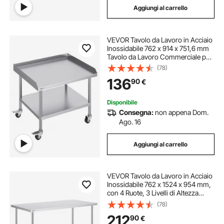
Aggiungi al carrello
VEVOR Tavolo da Lavoro in Acciaio
Inossidabile 762 x 914 x 751,6 mm
Tavolo da Lavoro Commerciale per
Preparazione degli Alimenti 4
(78)
Ruote, Alzatina su 3 Lati, Tavolo da
136
90
€
Lavoro in Metallo per Ristorante
Disponibile
Consegna:
non appena Dom.
Ago. 16
Aggiungi al carrello
VEVOR Tavolo da Lavoro in Acciaio
Inossidabile 762 x 1524 x 954 mm,
con 4 Ruote, 3 Livelli di Altezza
Regolabili, Tavolo Resistente per
(78)
Preparazione Alimenti Ristoranti
212
90
€
Cucina Commerciale, Argento