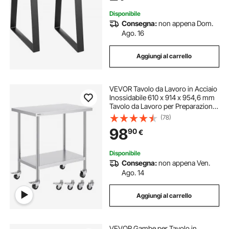
Casa Ufficio
Disponibile
Consegna:
non appena Dom.
Ago. 16
Aggiungi al carrello
VEVOR Tavolo da Lavoro in Acciaio
Inossidabile 610 x 914 x 954,6 mm
Tavolo da Lavoro per Preparazione
Alimenti Resistente con 4 Ruote, 3
(78)
Livelli di Altezza Regolabili, per
98
90
€
Ristoranti Cucina, Argento
Disponibile
Consegna:
non appena Ven.
Ago. 14
Aggiungi al carrello
VEVOR Gambe per Tavolo in