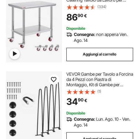
Cucina in Acciaio Inox con Ruote,
(334)
Tavolo da Lavoro Commerciale
86
90
€
Carico 204 kg
Disponibile
Consegna:
non appena Ven.
Ago. 14
Aggiungi al carrello
VEVOR Gambe per Tavolo a Forcina
da 4 Pezzi con Piastra di
Montaggio, Kit di Gambe per
Scrivania Lunghezza 71 cm in
(1)
Acciaio Capacità Carico max. 227
34
90
€
kg, Gambe per Mobili per Tavolo da
Casa Ufficio
Disponibile
Consegna:
Lun. Ago. 10 - Ven.
Ago. 14
Aggiungi al carrello