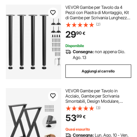
VEVOR Gambe per Tavolo da 4
Pezzi con Piastra di Montaggio, Kit
di Gambe per Scrivania Lunghezza
711,2mm in Acciaio Capacità Carico
(2)
max. 544kg, Set di Gambe
29
90
€
Regolabili per Mobili Tavolo Casa
Ufficio
Disponibile
Consegna:
non appena Gio.
Ago. 13
Aggiungi al carrello
VEVOR Gambe per Tavolo in
Acciaio, Gambe per Scrivania
Smontabili, Design Modulare,
Struttura a Z, Montaggio Semplice,
(3)
Carico Max.1000 kg, per Tavoli da
53
99
€
Caffè e da Bar, 74 x 47,2 cm, 2
Pezzi, Nero
Quasi esaurito
Consegna:
Lun. Ago. 10 - Ven.