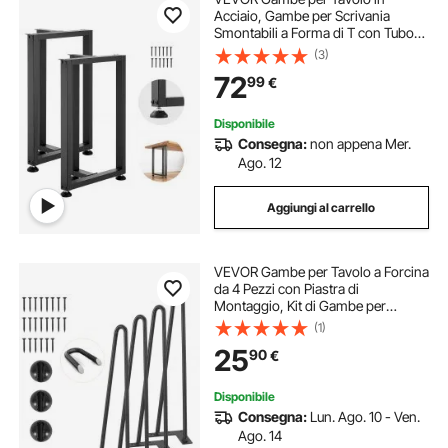
Acciaio, Gambe per Scrivania
Smontabili a Forma di T con Tubo
Quadrato, Design Modulare,
(3)
Montaggio Semplice, Carico Max.
72
99
€
1000 kg, 74 x 45 cm, Set da 2, per
Tavolo da Bar
Disponibile
Consegna:
non appena Mer.
Ago. 12
Aggiungi al carrello
VEVOR Gambe per Tavolo a Forcina
da 4 Pezzi con Piastra di
Montaggio, Kit di Gambe per
Scrivania Lunghezza 40,6 cm in
(1)
Acciaio Capacità Carico max. 227
25
90
€
kg, Gambe per Mobili per Tavolo da
Casa Ufficio
Disponibile
Consegna:
Lun. Ago. 10 - Ven.
Ago. 14