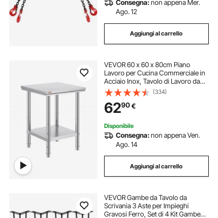
Consegna:
non appena Mer.
Ago. 12
Aggiungi al carrello
VEVOR 60 x 60 x 80cm Piano
Lavoro per Cucina Commerciale in
Acciaio Inox, Tavolo di Lavoro da
Cucina 2 Piani Altezza Regolabile,
(334)
Tavolo da Lavoro per Cucina
62
90
€
Professionale in Acciaio Inox con 4
Gambe
Disponibile
Consegna:
non appena Ven.
Ago. 14
Aggiungi al carrello
VEVOR Gambe da Tavolo da
Scrivania 3 Aste per Impieghi
Gravosi Ferro, Set di 4 Kit Gambe