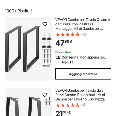
1000+
Risultati
VEVOR Gambe per Tavolo Quadrate
da 2 Pezzi con Piastra di
Montaggio, Kit di Gambe per
Scrivania Lunghezza 71 cm in
(16)
Acciaio Capacità Carico max. 454
47
90
€
kg, Gambe per Mobili per Tavolo da
Casa Ufficio
Disponibile
Consegna:
non appena Gio.
Ago. 13
Aggiungi al carrello
VEVOR Gambe per Tavolo da 2
Pezzi Gambe Trapezoidali, Kit di
Gambe per Tavolino Lunghezza
406,4mm Acciaio Capacità Carico
(8)
max. 181kg, Set di Gambe 2 Pezzi
21
90
€
Regolabili per Mobili Tavolo da