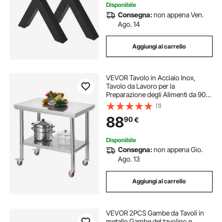
Disponibile
Consegna:
non appena Ven.
Ago. 14
Aggiungi al carrello
VEVOR Tavolo in Acciaio Inox,
Tavolo da Lavoro per la
Preparazione degli Alimenti da 900
x 600 x 850 mm, con Ruote e
(1)
Ripiani Inferiori Regolabili per
88
90
€
Cucina Commerciale, Ristorante,
Hotel e Garage
Disponibile
Consegna:
non appena Gio.
Ago. 13
Aggiungi al carrello
VEVOR 2PCS Gambe da Tavoli in
metallo Gambe del tavolino e