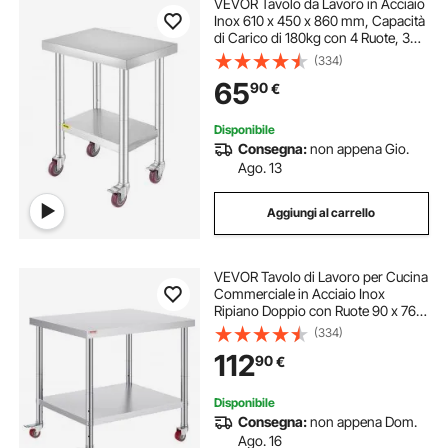
VEVOR Tavolo da Lavoro in Acciaio
Inox 610 x 450 x 860 mm, Capacità
di Carico di 180kg con 4 Ruote, 3
Livelli di Altezza Regolabili, Tavolo
(334)
da Lavoro per Preparazione di
65
90
€
Alimenti per per Cucina
Commerciale
Disponibile
Consegna:
non appena Gio.
Ago. 13
Aggiungi al carrello
VEVOR Tavolo di Lavoro per Cucina
Commerciale in Acciaio Inox
Ripiano Doppio con Ruote 90 x 76 x
82 cm, Piano di Lavoro per Cucina
(334)
Uso Commerciale in Acciaio Inox
112
90
€
Capacità Carico Totale160kg 2 Piani
Disponibile
Consegna:
non appena Dom.
Ago. 16