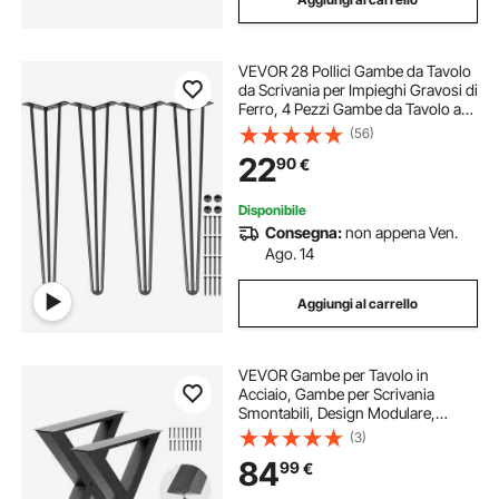
VEVOR 28 Pollici Gambe da Tavolo
da Scrivania per Impieghi Gravosi di
Ferro, 4 Pezzi Gambe da Tavolo a
Forcina per Scrivania, Adatte per
(56)
Tavolini, Divani, Panche in Legno,
22
90
€
Seggioloni, Tavolini da Bar
Disponibile
Consegna:
non appena Ven.
Ago. 14
Aggiungi al carrello
VEVOR Gambe per Tavolo in
Acciaio, Gambe per Scrivania
Smontabili, Design Modulare,
Struttura a X Stabile, Facile da
(3)
Montare, Carico Max. 1000 kg, 2
84
99
€
Pezzi, 75 x 76 cm, per Tavoli da Bar
e da Lavoro