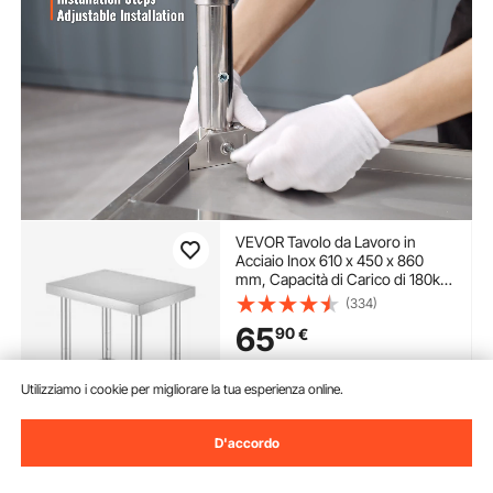
VEVOR Tavolo da Lavoro in
Acciaio Inox 610 x 450 x 860
mm, Capacità di Carico di 180kg
con 4 Ruote, 3 Livelli di Altezza
(334)
Regolabili, Tavolo da Lavoro per
65
90
€
Preparazione di Alimenti per per
Cucina Commerciale
Disponibile
Utilizziamo i cookie per migliorare la tua esperienza online.
Consegna:
non appena Gio.
Ago. 13
D'accordo
Aggiungi al carrello