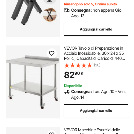
Rimangono solo 5, Ordina subito
Consegna:
non appena Gio.
Ago. 13
Aggiungi al carrello
VEVOR Tavolo di Preparazione in
Acciaio Inossidabile, 30 x 24 x 35
Pollici, Capacità di Carico di 440
libbre Tavolo da Lavoro in Metallo
(20)
Resistente con Alzatina Ripiano
82
90
€
Sottopiano Regolabile
Disponibile
Consegna:
Lun. Ago. 10 - Ven.
Ago. 14
Aggiungi al carrello
VEVOR Macchine Esercizi delle