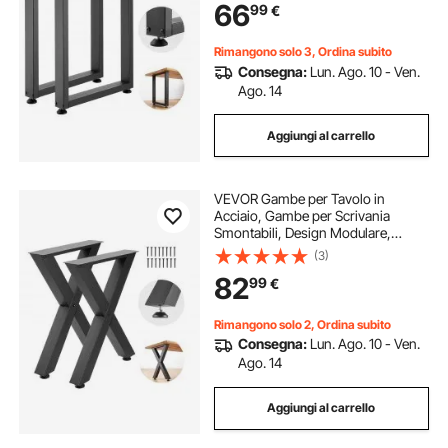
66
99
€
Tavoli da Caffè, 75 x 60 cm, 2 Pezzi,
Nero
Rimangono solo 3, Ordina subito
Consegna:
Lun. Ago. 10 - Ven.
Ago. 14
Aggiungi al carrello
VEVOR Gambe per Tavolo in
Acciaio, Gambe per Scrivania
Smontabili, Design Modulare,
Struttura a X, Montaggio Semplice,
(3)
Carico Max. 1000 kg, per Tavoli da
82
99
€
Bar e da Lavoro, 75 x 60 cm, 2
Pezzi, Nero
Rimangono solo 2, Ordina subito
Consegna:
Lun. Ago. 10 - Ven.
Ago. 14
Aggiungi al carrello