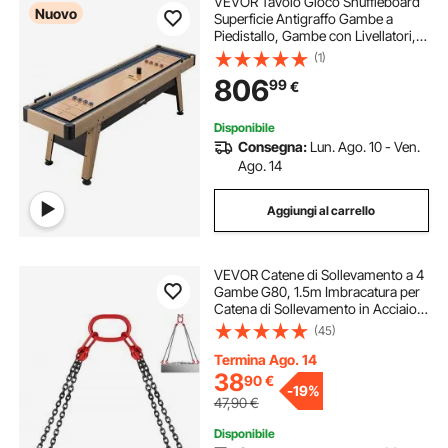
VEVOR Tavolo Gioco Shuffleboard
Nuovo
Superficie Antigraffo Gambe a
Piedistallo, Gambe con Livellatori,
Tavolo di Gioco da Shuffleboard, 8
(1)
Dischi, 2,7 x 0,6 x 0,8 m, per Sala
806
99
€
Giochi, Famiglia, Bar, Feste
Disponibile
Consegna:
Lun. Ago. 10 - Ven.
Ago. 14
Aggiungi al carrello
VEVOR Catene di Sollevamento a 4
Gambe G80, 1.5m Imbracatura per
Catena di Sollevamento in Acciaio
(1.5m con Capacità di Carico 5 T)
(45)
per Macchinari, Fabbriche,
Magazzini
Termina Ago. 14
38
90
€
-
19%
47,90
€
Disponibile