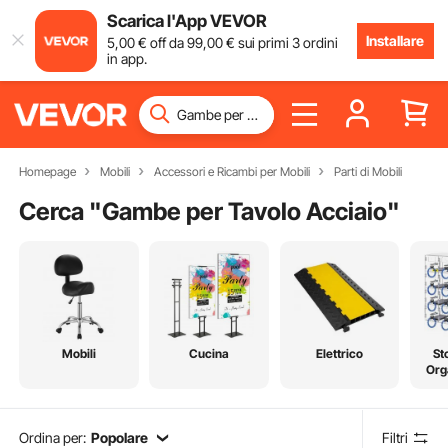
Scarica l'App VEVOR
Installare
5
,00
€
off da
99
,00
€
sui primi 3 ordini
in app.
Homepage
Mobili
Accessori e Ricambi per Mobili
Parti di Mobili
Cerca "
Gambe per Tavolo Acciaio
"
Mobili
Cucina
Elettrico
St
Org
Ordina per:
Popolare
Filtri