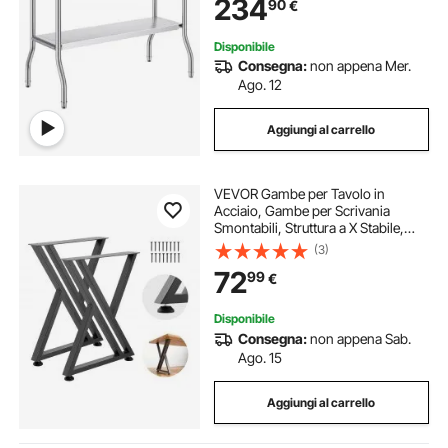
234
90
€
Lavoro Commerciale per Ristorante
Cucina
Disponibile
Consegna:
non appena Mer.
Ago. 12
Aggiungi al carrello
VEVOR Gambe per Tavolo in
Acciaio, Gambe per Scrivania
Smontabili, Struttura a X Stabile,
Installazione Semplice, Carico
(3)
Massimo di 1000 kg, per Tavoli da
72
99
€
Caffè e da Bar, 74 x 61 cm, 2 Pezzi,
Nero
Disponibile
Consegna:
non appena Sab.
Ago. 15
Aggiungi al carrello