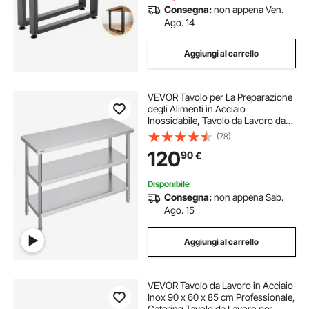
Consegna:
non appena Ven.
Ago. 14
Aggiungi al carrello
VEVOR Tavolo per La Preparazione
degli Alimenti in Acciaio
Inossidabile, Tavolo da Lavoro da
Cucina Commerciale 457 x 1219 x
(78)
864 mm 2 Ripiani Inferiori
120
90
€
Regolabili, per Barbecue, Cucina,
Casa, Garage
Disponibile
Consegna:
non appena Sab.
Ago. 15
Aggiungi al carrello
VEVOR Tavolo da Lavoro in Acciaio
Inox 90 x 60 x 85 cm Professionale,
Catering Tavolo da Lavoro per