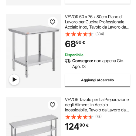
VEVOR 60 x 76 x 80cm Piano di
Lavoro per Cucina Professionale
Acciaio Inox, Tavolo da Lavoro da
Cucina Piano di Lavoro Inox, Tavolo
(334)
da Lavoro per Cucina Professionale
68
90
€
in Acciaio Inox con 4 Gambe
Disponibile
Consegna:
non appena Gio.
Ago. 13
Aggiungi al carrello
VEVOR Tavolo per La Preparazione
degli Alimenti in Acciaio
Inossidabile, Tavolo da Lavoro da
Cucina Commerciale 356 x 1524 x
(78)
864 mm 2 Ripiani Inferiori
124
90
€
Regolabili, per Barbecue, Cucina,
Casa, Garage