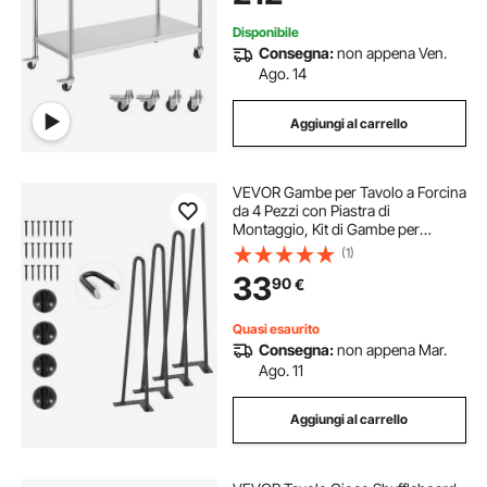
Disponibile
Consegna:
non appena Ven.
Ago. 14
Aggiungi al carrello
VEVOR Gambe per Tavolo a Forcina
da 4 Pezzi con Piastra di
Montaggio, Kit di Gambe per
Scrivania Lunghezza 48,2 cm in
(1)
Acciaio Capacità Carico max. 227
33
90
€
kg, Gambe per Mobili per Tavolo da
Casa Ufficio
Quasi esaurito
Consegna:
non appena Mar.
Ago. 11
Aggiungi al carrello