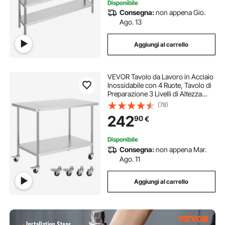
Disponibile
Consegna:
non appena Gio.
Ago. 13
Aggiungi al carrello
VEVOR Tavolo da Lavoro in Acciaio
Inossidabile con 4 Ruote, Tavolo di
Preparazione 3 Livelli di Altezza
Regolabili, Tavolo da Lavoro
(78)
Resistente per Cucine Commerciali
242
90
€
e Ristoranti, Argento
Disponibile
Consegna:
non appena Mar.
Ago. 11
Aggiungi al carrello