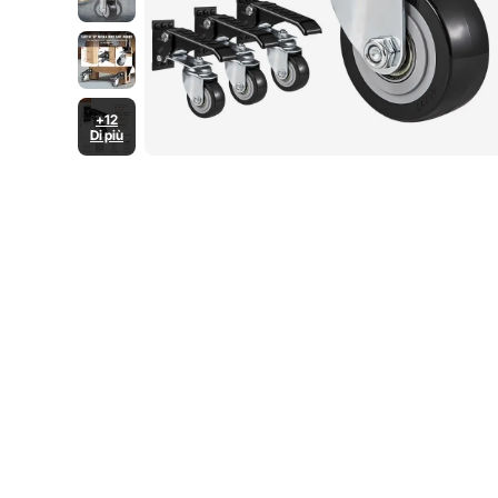
+12
Di più