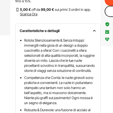
fino a
15%
.
5
,00
€
off da
99
,00
€
sui primi 3 ordini in app.
Scarica Ora
Caratteristiche e dettagli
Rotola Silenziosamente & Senza Intoppi:
immergiti nella gioia di un design a doppio
cuscinetto a sfera! Con i cuscinetti a sfera
selezionati di alta qualità incorporati, la ruggine
diventa un mito. Lascia che le tue ruote
piroettanti scivolino in tranquillità, sussurrando
storie di viaggi senza soluzione di continuità.
Competenza che Conta: le ruote girevoli sono
pratiche e convenienti. Le ruote in poliuretano
stampato una tantum non solo hanno un
bell'aspetto, ma si muovono dolcemente.
Niente più graffi sul pavimento! Ogni mossa è
un segno di eleganza.
Robusta & Durevole: una fusione di acciaio al