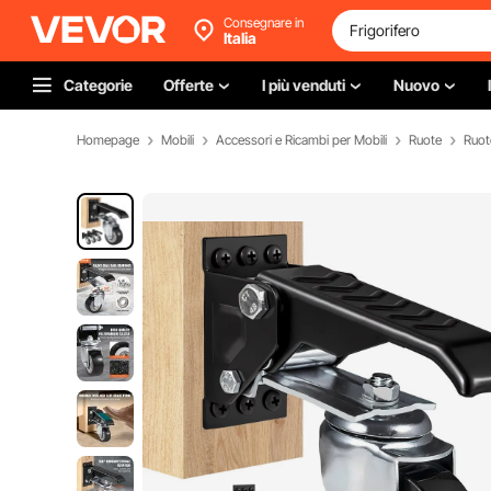
Consegnare in
Italia
Categorie
Offerte
I più venduti
Nuovo
Homepage
Mobili
Accessori e Ricambi per Mobili
Ruote
Ruote