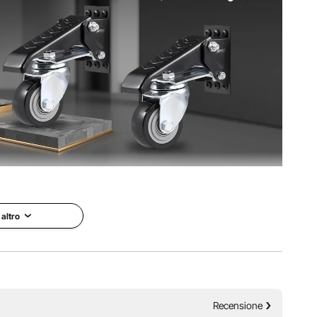
dy abbinato ai doppi cuscinetti a sfera garantiscono uno
ni movimento è una sinfonia silenziosa.
 altro
Recensione