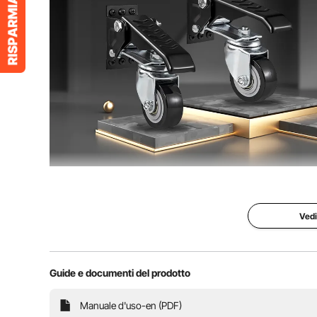
Scopri le esclusive ruote piroettanti: il look tren
scorrimento fluido e silenzioso. Og
Vedi
Guide e documenti del prodotto
Manuale d'uso-en (PDF)