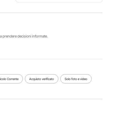
Dimensioni
del
Numero
prodotto
Capacità
modello
6,29 x
di carico
articolo
2,75 x
massima
CC-CZJL-
6,85
165 libbre
2.5
pollici /
/ 74,8 kg
i a prendere decisioni informate.
160 x 70 x
174 mm
Altezza di
installazione
Numero
Caratteristiche
3,22
di ruote
freno a
pollici / 82
4
pedale
mm
ticolo Corrente
Acquisto verificato
Solo foto e video
Vedi tutte le specifiche