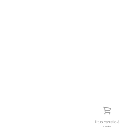
Il tuo carrello è
vuoto!