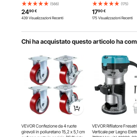
101,6mm con Freno di Bloccaggio
Pivotanti 5 Pezzi per Sed
(566)
(175)
A/B Capacità Carico 159kg per
Computer per Carichi Pe
24
17
90
€
90
€
Rotella per Carrelli da Banco da
Pavimenti Capacità di C
439 Visualizzazioni Recenti
175 Visualizzazioni Recenti
Lavoro
59 kg
Chi ha acquistato questo articolo ha co
Puoi semplicemente premere il pedale della ruota pe
lavoro o l'attrezzatura da terra (3/4")
VEVOR Confezione da 4 ruote
VEVOR Rifilatore Fresatr
girevoli in poliuretano 15,2 x 5,1 cm
Verticale per Legno Elet