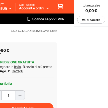
IT/
Ciao, Accedi
totale parziale
Account e ordini
EUR
0,00
€
Scarica l'App VEVOR
Vai al carrello
SKU: GZTJLJAZ110LBWIEOV0
Copia
2
90
€
PEDIZIONE GRATUITA
egnare in
Italia
.
Ricevilo al più presto
 Ago. 11
Dettagli
onibile