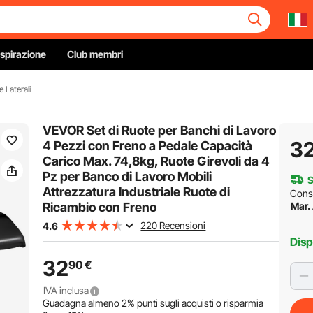
Ispirazione
Club membri
 Laterali
VEVOR Set di Ruote per Banchi di Lavoro
3
4 Pezzi con Freno a Pedale Capacità
Carico Max. 74,8kg, Ruote Girevoli da 4
Pz per Banco di Lavoro Mobili
S
Attrezzatura Industriale Ruote di
Cons
Ricambio con Freno
Mar.
220 Recensioni
4.6
Disp
32
90
€
IVA inclusa
Guadagna almeno
2%
punti sugli acquisti o risparmia