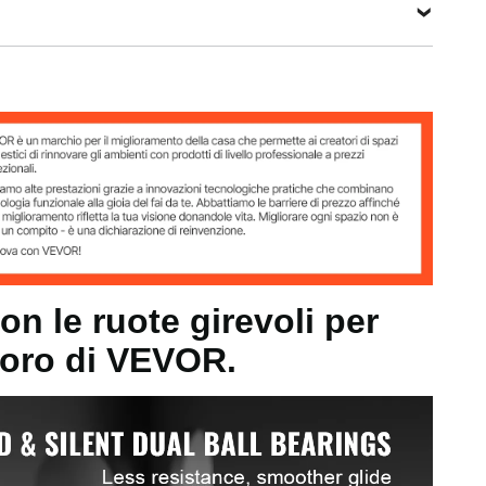
,85 pollici / 160 x 70 x 174 mm
8 kg
82 mm
n le ruote girevoli per
voro di VEVOR.