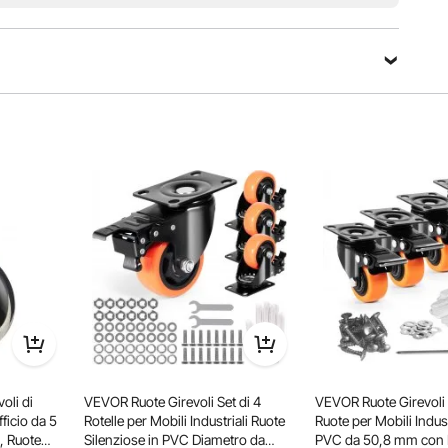
Fai una domanda
Ordina per：
Domande in evidenza
 stampato one-shot! Scivolano così furtivamente che non ti
 Sono piuttosto delicati sui pavimenti.
ingola ruota o su tutte e 4 le ruote
oli di
VEVOR Ruote Girevoli Set di 4
VEVOR Ruote Girevoli 
ortare il prodotto fino a destinazione.
ficio da 5
Rotelle per Mobili Industriali Ruote
Ruote per Mobili Indust
, Ruote
Silenziose in PVC Diametro da
PVC da 50,8 mm con