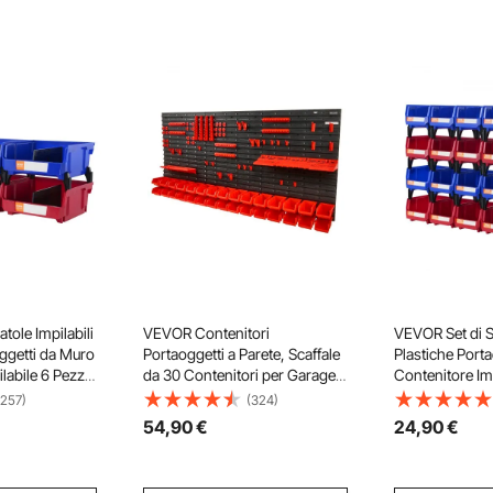
tole Impilabili
VEVOR Contenitori
VEVOR Set di Sc
oggetti da Muro
Portaoggetti a Parete, Scaffale
Plastiche Port
labile 6 Pezzi
da 30 Contenitori per Garage
Contenitore Imp
ficina Garage,
Attrezzi in Plastica a
Blu/Rosso da O
(257)
(324)
li Cassette
Parete/Porta Attrezzi/Ganci per
Scatole Impilab
54
,90
€
24
,90
€
lastica 6 Pezzi
Dadi, Bulloni, Viti, Chiodi,
Portaoggetti in
mm
Perline, Bottoni, Nero e Rosso
Pezzi 137x10