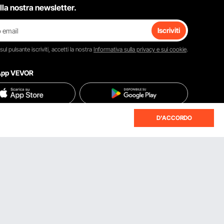
 alla nostra newsletter.
Iscriviti
 sul pulsante
iscriviti
, accetti la nostra
Informativa sulla privacy e sui cookie
.
'App VEVOR
D'ACCORDO