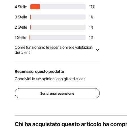
4 Stelle
17%
3 Stelle
1%
2 Stelle
1%
1 Stelle
1%
Come funzionano le recensioni e le valutazioni
dei clienti
Le recensioni dei clienti, comprese le valutazioni a
stelle dei prodotti, aiutano i clienti a saperne di più
sul prodotto e a decidere se è quello giusto per
Recensisci questo prodotto
loro.
Condividi le tue opinioni con gli altri clienti
Il nostro punteggio complessivo non è una
semplice media. Diamo priorità alle recensioni
autentiche e affidabili ed eliminiamo i duplicati o i
Scrivi una recensione
contenuti non validi prima di calcolare il punteggio
finale. Questo ci aiuta a garantire che la
valutazione rifletta fedelmente le esperienze reali
dei clienti.
Chi ha acquistato questo articolo ha comp