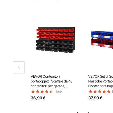
VEVOR Contenitori
VEVOR Set di Sca
portaoggetti, Scaffale da 48
Plastiche Porta
contenitori per garage,
Contenitore Impi
Organizzatore di attrezzi per
Blu/Rosso da Of
(324)
dadi, bulloni, viti, chiodi,
Scatole Impilabi
36
,90
€
37
,90
€
perline, bottoni, altre piccole
Portaoggetti in P
parti, Nero e Rosso
276x279x128 