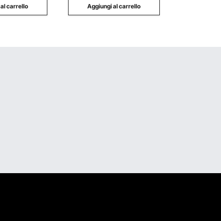
al carrello
Aggiungi al carrello
Aggiung