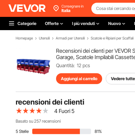
Consegnare in
Italia
Categorie
Offerte
I più venduti
Nuovo
Homepage
Utensili
Armadi per Utensili
Scatole e Ripiani per Scaffali
Recensioni dei clienti per VEVOR S
Garage, Scatole Impilabili Casset
Quantità:
12 pcs
Aggiungi al carrello
Vedere tutte 
recensioni dei clienti
4
Fuori 5
Basato su 257 recensioni
5 Stelle
81%