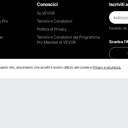
Conoscici
Iscriviti
Su VEVOR
 Pro
Termini e Condizioni
Facendo clic
Politica di Privacy
er
Termini e Condizioni del Programma
Scarica l
Pro Member di VEVOR
uesto sito, assumiamo che accetti il ​​nostro utilizzo dei cookie e
Privacy e sicurezza.
Trovaci su