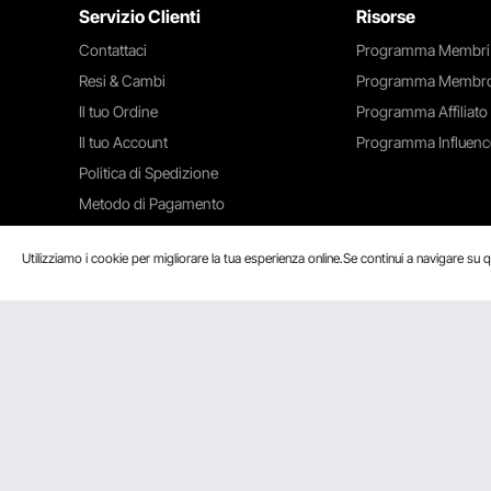
Servizio Clienti
Risorse
Contattaci
Programma Membri
Resi & Cambi
Programma Membro
Il tuo Ordine
Programma Affiliato
Il tuo Account
Programma Influenc
Politica di Spedizione
Metodo di Pagamento
Guida & Domande Frequenti
Utilizziamo i cookie per migliorare la tua esperienza online.Se continui a navigare su q
Accettiamo
Certificazione di Sicurezza