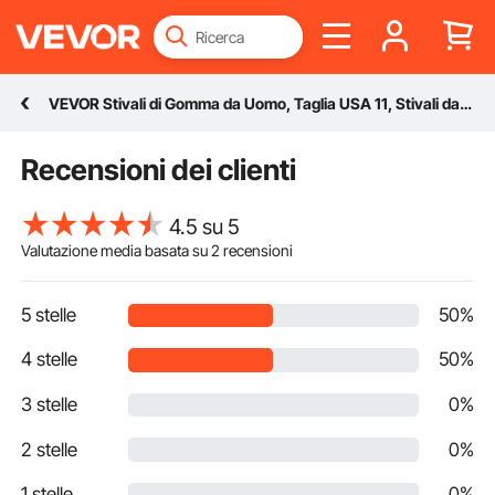
VEVOR Stivali di Gomma da Uomo, Taglia USA 11, Stivali da Caccia Impermeabili Antiscivolo, Stivali da Fango Isolati, Scarpe Protettive da Giardinaggio Leggero Durevole, per Produzione Agricoltura
Recensioni dei clienti
4.5 su 5
Valutazione media basata su
2
recensioni
5 stelle
50%
4 stelle
50%
3 stelle
0%
2 stelle
0%
1 stelle
0%