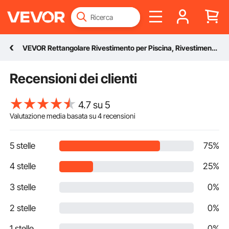
VEVOR Rettangolare Rivestimento per Piscina, Rivestimento Piscine Fuori Terra, Tappetino per Piscina Extra Spesso, Materiale Tessuto Sottofondo, 366 x 732 cm 180 g/m², Nero, 5,1 kg
Recensioni dei clienti
4.7 su 5
Valutazione media basata su
4
recensioni
5 stelle
75%
4 stelle
25%
3 stelle
0%
2 stelle
0%
1 stelle
0%