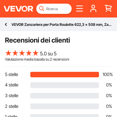
VEVOR Zanzariera per Porta Roulotte 622,3 x 508 mm, Zanzariera per Porta, Rete Protettiva Rinforzata e Traspirante, Protezione per Ingresso Camper per Proteggere gli Animali Domestici
Recensioni dei clienti
5.0 su 5
Valutazione media basata su
2
recensioni
5 stelle
100%
4 stelle
0%
3 stelle
0%
2 stelle
0%
1 stelle
0%