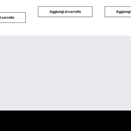
o, Grigio
Aggiungi al carrello
Aggiungi 
l carrello