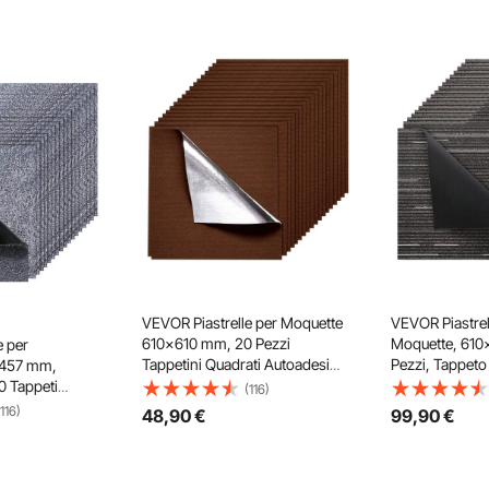
VEVOR Piastrelle per Moquette
VEVOR Piastrel
610x610 mm, 20 Pezzi
Moquette, 61
e per
Tappetini Quadrati Autoadesivi,
Pezzi, Tappeto
x457 mm,
Morbidi Imbottiti per Pavimenti
Modulare, Pav
0 Tappeti
(116)
Senza Cuciture 7,4㎡, Facile
Imbottito per 
li e
(116)
48
,90
€
99
,90
€
Sostituzione per Soggiorno,
Cuciture 8,9㎡
oadesive per
Marrone Scuro
Camera da Lett
i Imbottiti per
Interno, Grigio
 per