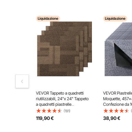
Liquidazione
Liquidazione
VEVOR Tappeto a quadretti
VEVOR Piastrell
riutilizzabili, 24"x 24" Tappeto
Moquette, 457
a quadretti piastrelle
Confezione da 1
pavimentazione, Morbido
Quadrati Staccabi
(191)
tappeto a quadretti, per
Attaccabili, Aut
119
,90
€
38
,90
€
camera da letto soggiorno
Pavimenti Morbid
Copertura 2,1㎡,