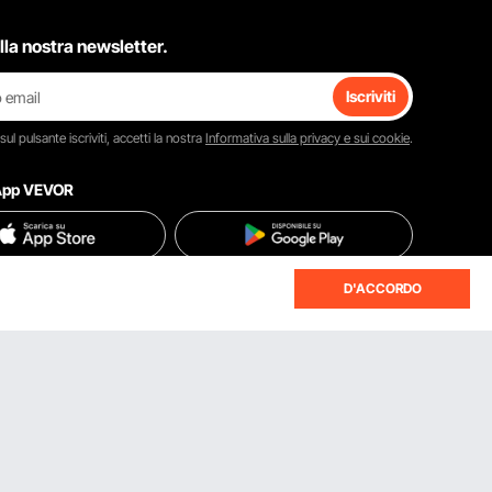
 alla nostra newsletter.
Iscriviti
 sul pulsante
iscriviti
, accetti la nostra
Informativa sulla privacy e sui cookie
.
'App VEVOR
D'ACCORDO