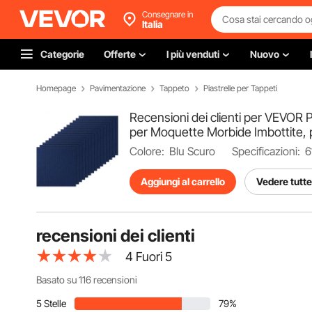
Consegnare in
Italia
Categorie
Offerte
I più venduti
Nuovo
Homepage
Pavimentazione
Tappeto
Piastrelle per Tappeti
Recensioni dei clienti per VEVOR 
per Moquette Morbide Imbottite, p
Colore:
Blu Scuro
Specificazioni:
6
Aggiungi al carrello
Vedere tutte 
recensioni dei clienti
4
Fuori 5
Basato su 116 recensioni
5 Stelle
79%