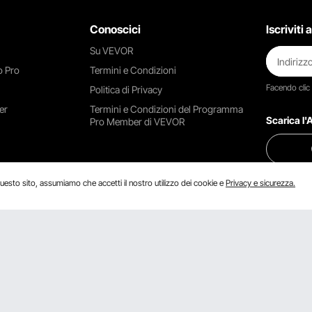
Conoscici
Iscriviti
Su VEVOR
 Pro
Termini e Condizioni
Facendo clic
Politica di Privacy
er
Termini e Condizioni del Programma
Scarica l
Pro Member di VEVOR
uesto sito, assumiamo che accetti il ​​nostro utilizzo dei cookie e
Privacy e sicurezza.
Trovaci su