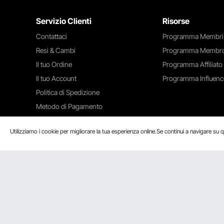
Servizio Clienti
Risorse
Contattaci
Programma Membri
Resi & Cambi
Programma Membro
Il tuo Ordine
Programma Affiliato
Il tuo Account
Programma Influenc
Politica di Spedizione
Metodo di Pagamento
Guida & Domande Frequenti
Utilizziamo i cookie per migliorare la tua esperienza online.Se continui a navigare su q
Accettiamo
Certificazione di Sicurezza