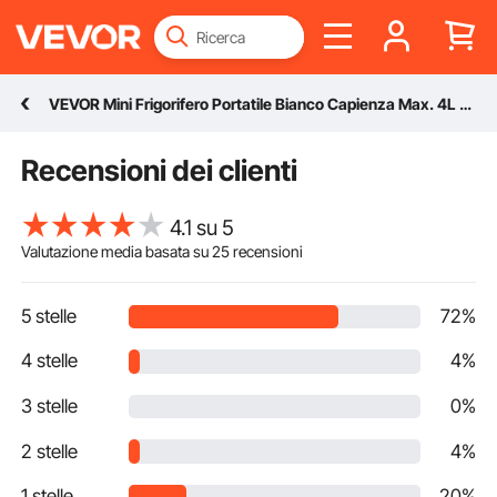
VEVOR Mini Frigorifero Portatile Bianco Capienza Max. 4L Funzione Raffreddamento/Riscaldamento Intervallo Temperatura 18℃/50℃, Mini Frigo Portatile per Trucco Bellezza Prodotto Cosmetico Rumore 38dB
Recensioni dei clienti
4.1 su 5
Valutazione media basata su
25
recensioni
5 stelle
72%
4 stelle
4%
3 stelle
0%
2 stelle
4%
1 stelle
20%