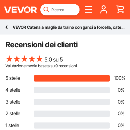
VEVOR Catena a maglie da traino con ganci a forcella, catena da trasporto G80 10 mm x 316 cm, capacità di carico della catena per tronchi 3,22 tonnellate, per fissaggio attrezzature carro attrezzi
Recensioni dei clienti
5.0 su 5
Valutazione media basata su
9
recensioni
5 stelle
100%
4 stelle
0%
3 stelle
0%
2 stelle
0%
1 stelle
0%