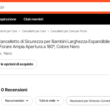
Ispirazione
Club membri
dotti per Cani
Cancelletti per Cani
Cancelletti per Cani per Porte
Cancelletto di Sicurezza per Bambini Larghezza Espandibil
 Forare Ampia Apertura a 180°, Colore Nero
e:
Nero
le opzioni di acquisto
0 Recensioni
Raccomandato
Tutte le stelle
Recensioni per l'Articolo Corren