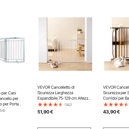
VEVOR Cancelletto di
VEVOR Cancell
Sicurezza Larghezza
Sicurezza per 
 per Cani
Espandibile 75-129 cm Altezza
Corridoi per B
ancello per
76 cm, Cancello di Sicurezza
Larghezza Espa
o per Porta
(142)
per Bambini per Scale, Porte e
940 mm Altez
ncello per
(54)
51
,90
€
43
,90
€
Corridoi Senza Forare Ampia
Cancello di Si
 per Passaggi
Apertura a 180° Colore Bianco
Forare Ampia A
per Cani
Colore Nero
ndibile