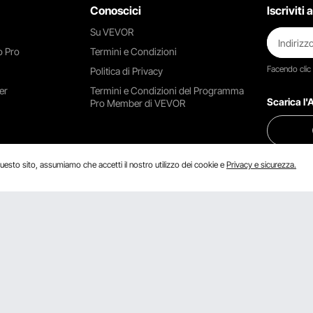
Conoscici
Iscriviti
Su VEVOR
 Pro
Termini e Condizioni
Facendo clic
Politica di Privacy
er
Termini e Condizioni del Programma
Scarica l
Pro Member di VEVOR
uesto sito, assumiamo che accetti il ​​nostro utilizzo dei cookie e
Privacy e sicurezza.
Trovaci su