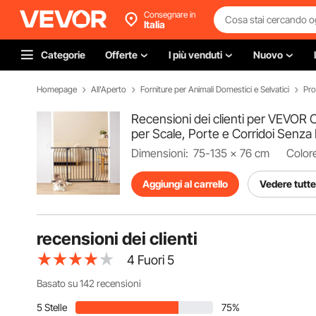
Consegnare in
Italia
Categorie
Offerte
I più venduti
Nuovo
Homepage
All'Aperto
Forniture per Animali Domestici e Selvatici
Pro
Recensioni dei clienti per VEVOR 
per Scale, Porte e Corridoi Senza
Dimensioni:
75-135 × 76 cm
Color
Aggiungi al carrello
Vedere tutte 
recensioni dei clienti
4
Fuori 5
Basato su 142 recensioni
5 Stelle
75%