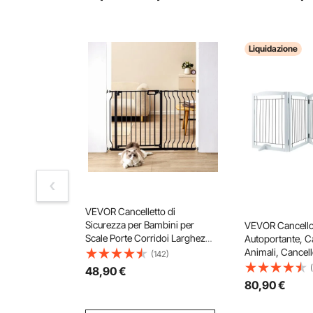
Liquidazione
VEVOR Cancelletto di
Sicurezza per Bambini per
VEVOR Cancello
Scale Porte Corridoi Larghezza
Autoportante, C
Espandibile 749-1178 mm
Animali, Cancell
(142)
Altezza 762 mm, Cancello di
610 x 813 mm Ca
48
,90
€
Sicurezza Senza Forare Ampia
Cani Pieghevole
80
,90
€
Apertura 53 cm a 180° Colore
Scale, Barriera 
Nero
Pieghevole Espa