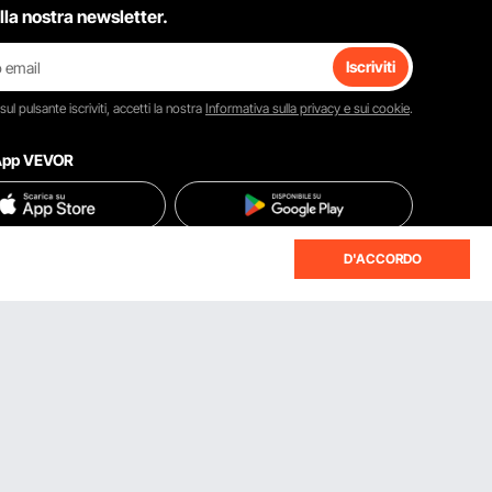
 alla nostra newsletter.
Iscriviti
 sul pulsante
iscriviti
, accetti la nostra
Informativa sulla privacy e sui cookie
.
'App VEVOR
D'ACCORDO