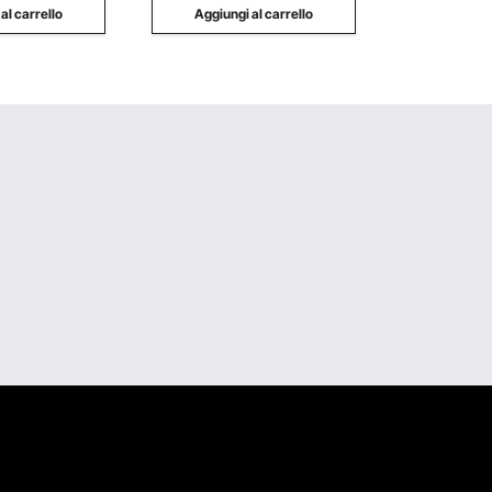
Divisione Sca
al carrello
Aggiungi al carrello
Aggiung