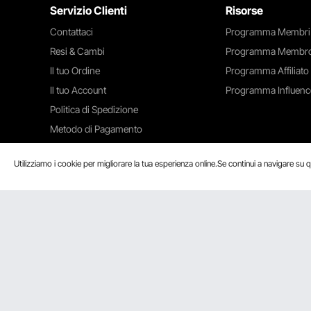
Servizio Clienti
Risorse
Contattaci
Programma Membri
Resi & Cambi
Programma Membro
Il tuo Ordine
Programma Affiliato
Il tuo Account
Programma Influenc
Politica di Spedizione
Metodo di Pagamento
Guida & Domande Frequenti
Utilizziamo i cookie per migliorare la tua esperienza online.Se continui a navigare su q
Accettiamo
Certificazione di Sicurezza