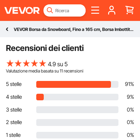
VEVOR Borsa da Snowboard, Fino a 165 cm, Borsa Imbottita per Sci e Snowboard, Tessuto Oxford Impermeabile 600D, con Cinghie Interne Regolabili, per Occhiali, Guanti, Casco e Scarponi Grigio
Recensioni dei clienti
4.9 su 5
Valutazione media basata su
11
recensioni
5 stelle
91%
4 stelle
9%
3 stelle
0%
2 stelle
0%
1 stelle
0%