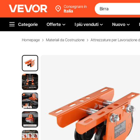
Consegnare in
Italia
Categorie
Offerte
I più venduti
Nuovo
Homepage
Materiali da Costruzione
Attrezzature per Lavorazione de