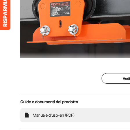
Il carrello di sollevamento in acciaio legato scivola s
vari ambienti come fabbriche, miniere e cantieri e
solle
Vedi
Guide e documenti del prodotto
Manuale d'uso-en (PDF)