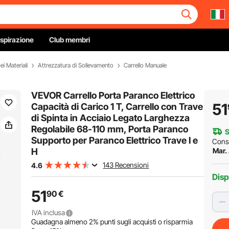
Ispirazione
Club membri
i Materiali
Attrezzatura di Sollevamento
Carrello Manuale
VEVOR Carrello Porta Paranco Elettrico
51
Capacità di Carico 1 T, Carrello con Trave
di Spinta in Acciaio Legato Larghezza
Regolabile 68-110 mm, Porta Paranco
S
Supporto per Paranco Elettrico Trave I e
Cons
H
Mar.
143 Recensioni
4.6
Disp
51
90
€
IVA inclusa
Guadagna almeno
2%
punti sugli acquisti o risparmia