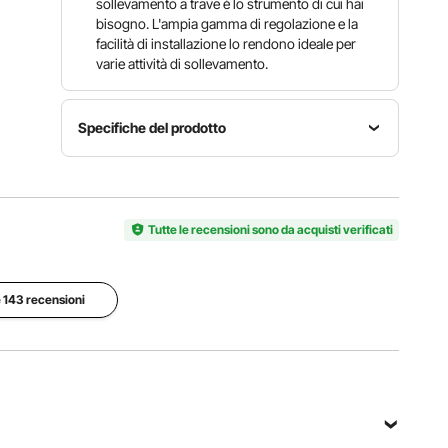
sollevamento a trave è lo strumento di cui hai
bisogno. L'ampia gamma di regolazione e la
facilità di installazione lo rendono ideale per
varie attività di sollevamento.
Specifiche del prodotto
Larghezza
Numero
Capacità
regolabile
modello
di carico
2,68-4,33
articolo
Tutte le recensioni sono da acquisti verificati
2200
pollici /
1T-H
libbre / 1 T
68-110
mm
e 143 recensioni
Dimensioni
del
Peso del
prodotto
prodotto
13,77 x
20,94
7,71 x
libbre /
6,29
9,5 kg
pollici /
350 x 196