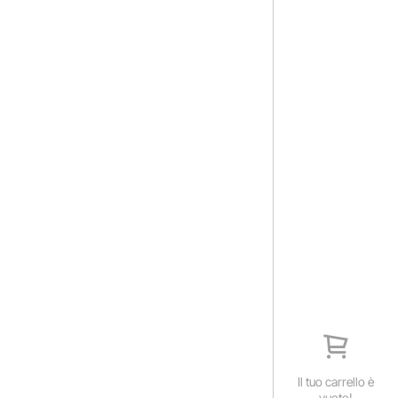
Il tuo carrello è
vuoto!