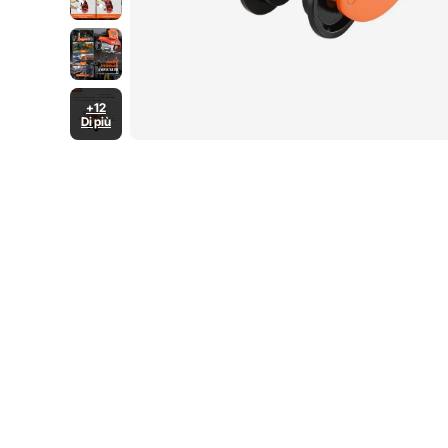
+12
Di più