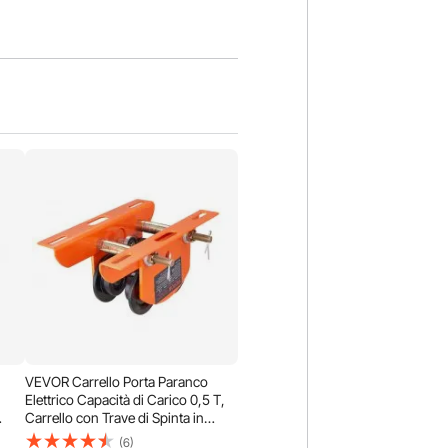
VEVOR Carrello Porta Paranco
Elettrico Capacità di Carico 0,5 T,
Carrello con Trave di Spinta in
 a I
Acciaio Legato Larghezza
(6)