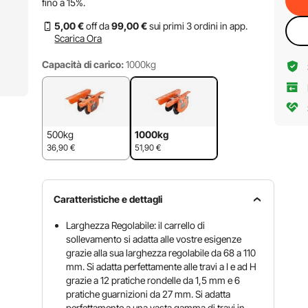
fino a
15%
.
5
,00
€
off da
99
,00
€
sui primi 3 ordini in app.
Scarica Ora
Capacità di carico:
1000kg
500kg
1000kg
36,90
€
51,90
€
Caratteristiche e dettagli
Larghezza Regolabile: il carrello di
sollevamento si adatta alle vostre esigenze
grazie alla sua larghezza regolabile da 68 a 110
mm. Si adatta perfettamente alle travi a I e ad H
grazie a 12 pratiche rondelle da 1,5 mm e 6
pratiche guarnizioni da 27 mm. Si adatta
perfettamente a una vasta gamma di travi in