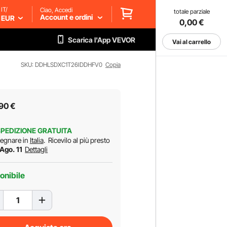
IT/
Ciao, Accedi
totale parziale
Account e ordini
EUR
0,00
€
Scarica l'App VEVOR
Vai al carrello
SKU: DDHLSDXC1T26IDDHFV0
Copia
90
€
PEDIZIONE GRATUITA
egnare in
Italia
.
Ricevilo al più presto
 Ago. 11
Dettagli
onibile