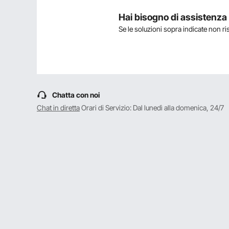
il prodotto è durevole?
Hai bisogno di assistenz
Se le soluzioni sopra indicate non r
Fai la prima domanda
Chatta con noi
Chat in diretta
Orari di Servizio: Dal lunedì alla domenica, 24/7