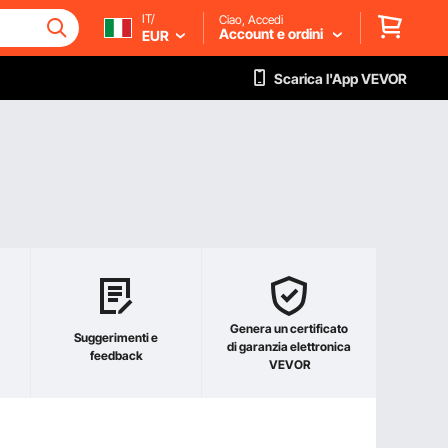
IT/
Ciao, Accedi
Account e ordini
EUR
Scarica l'App VEVOR
Genera un certificato
Suggerimenti e
di garanzia elettronica
feedback
VEVOR