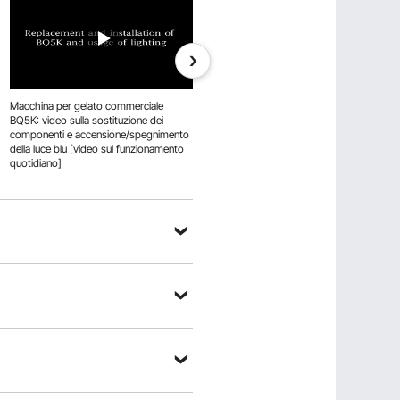
Macchina per gelato commerciale
Macchina per gelato commerciale
BQ5K: video sulla sostituzione dei
BQ5K: video sulla pulizia e
componenti e accensione/spegnimento
manutenzione giornaliera
della luce blu [video sul funzionamento
quotidiano]